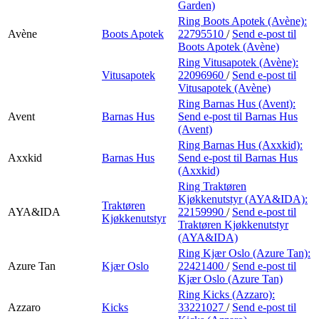
Garden)
Ring Boots Apotek (Avène):
Avène
Boots Apotek
22795510
/
Send e-post
til
Boots Apotek (Avène)
Ring Vitusapotek (Avène):
Vitusapotek
22096960
/
Send e-post
til
Vitusapotek (Avène)
Ring Barnas Hus (Avent):
Avent
Barnas Hus
Send e-post
til Barnas Hus
(Avent)
Ring Barnas Hus (Axxkid):
Axxkid
Barnas Hus
Send e-post
til Barnas Hus
(Axxkid)
Ring Traktøren
Kjøkkenutstyr (AYA&IDA):
Traktøren
AYA&IDA
22159990
/
Send e-post
til
Kjøkkenutstyr
Traktøren Kjøkkenutstyr
(AYA&IDA)
Ring Kjær Oslo (Azure Tan):
Azure Tan
Kjær Oslo
22421400
/
Send e-post
til
Kjær Oslo (Azure Tan)
Ring Kicks (Azzaro):
Azzaro
Kicks
33221027
/
Send e-post
til