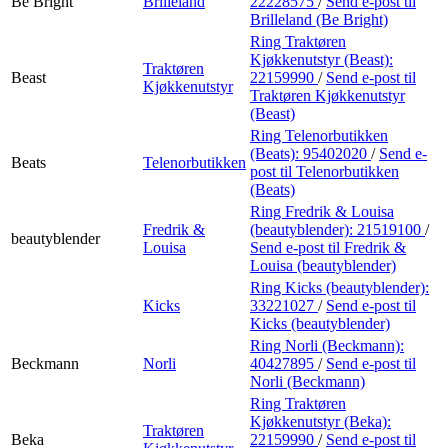
Be Bright
Brilleland
22228575
/
Send e-post
til
Brilleland (Be Bright)
Ring Traktøren
Kjøkkenutstyr (Beast):
Traktøren
Beast
22159990
/
Send e-post
til
Kjøkkenutstyr
Traktøren Kjøkkenutstyr
(Beast)
Ring Telenorbutikken
(Beats):
95402020
/
Send e-
Beats
Telenorbutikken
post
til Telenorbutikken
(Beats)
Ring Fredrik & Louisa
Fredrik &
(beautyblender):
21519100
/
beautyblender
Louisa
Send e-post
til Fredrik &
Louisa (beautyblender)
Ring Kicks (beautyblender):
Kicks
33221027
/
Send e-post
til
Kicks (beautyblender)
Ring Norli (Beckmann):
Beckmann
Norli
40427895
/
Send e-post
til
Norli (Beckmann)
Ring Traktøren
Kjøkkenutstyr (Beka):
Traktøren
Beka
22159990
/
Send e-post
til