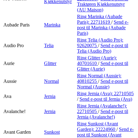
Kjøkkenutstyr
Traktøren Kjøkkenutstyr
(AU Maison)
Ring Marinka (Aubade
Paris):
22711619
/
Send e-
Aubade Paris
Marinka
post
til Marinka (Aubade
Paris)
Ring Telia (Audio Pro):
Audio Pro
Telia
92620075
/
Send e-post
til
Telia (Audio Pro)
Ring Glitter (Aurie):
Aurie
Glitter
40701610
/
Send e-post
til
Glitter (Aurie)
Ring Normal (Aussie):
Aussie
Normal
40810255
/
Send e-post
til
Normal (Aussie)
Ring Jernia (Ava):
22710505
Ava
Jernia
/
Send e-post
til Jernia (Ava)
Ring Jernia (Avalanche!):
Avalanche!
Jernia
22710505
/
Send e-post
til
Jernia (Avalanche!)
Ring Sunkost (Avant
Garden):
22224960
/
Send e-
Avant Garden
Sunkost
post
til Sunkost (Avant