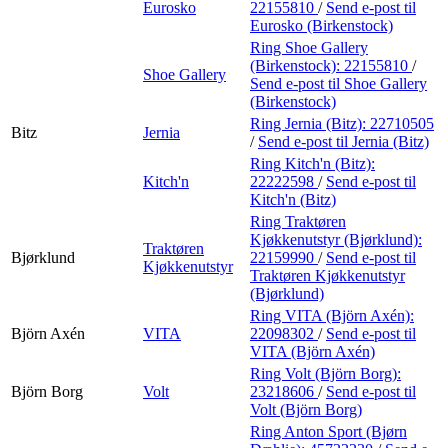
Eurosko
22155810
/
Send e-post
til
Eurosko (Birkenstock)
Ring Shoe Gallery
(Birkenstock):
22155810
/
Shoe Gallery
Send e-post
til Shoe Gallery
(Birkenstock)
Ring Jernia (Bitz):
22710505
Bitz
Jernia
/
Send e-post
til Jernia (Bitz)
Ring Kitch'n (Bitz):
Kitch'n
22222598
/
Send e-post
til
Kitch'n (Bitz)
Ring Traktøren
Kjøkkenutstyr (Bjørklund):
Traktøren
Bjørklund
22159990
/
Send e-post
til
Kjøkkenutstyr
Traktøren Kjøkkenutstyr
(Bjørklund)
Ring VITA (Björn Axén):
Björn Axén
VITA
22098302
/
Send e-post
til
VITA (Björn Axén)
Ring Volt (Björn Borg):
Björn Borg
Volt
23218606
/
Send e-post
til
Volt (Björn Borg)
Ring Anton Sport (Bjørn