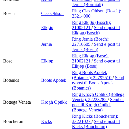
Jernia (Bormioli)
Ring Clas Ohlson (Bosch):
Bosch
Clas Ohlson
23214000
Ring Elkjøp (Bosch):
Elkjøp
21002121
/
Send e-post
til
Elkjøp (Bosch)
Ring Jernia (Bosch):
Jernia
22710505
/
Send e-post
til
Jernia (Bosch)
Ring Elkjøp (Bose):
Bose
Elkjøp
21002121
/
Send e-post
til
Elkjøp (Bose)
Ring Boots Apotek
(Botanics):
22795510
/
Send
Botanics
Boots Apotek
e-post
til Boots Apotek
(Botanics)
Ring Krogh Optikk (Bottega
Veneta):
22228282
/
Send e-
Bottega Veneta
Krogh Optikk
post
til Krogh Optikk
(Bottega Veneta)
Ring Kicks (Boucheron):
Boucheron
Kicks
33221027
/
Send e-post
til
Kicks (Boucheron)