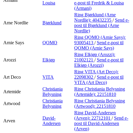
Armani
Louisa
e-post
til Fredrik & Louisa
(Armani)
Ring Bjørklund (Arne
Nordlie):
40432235
/
Send e-
Arne Nordlie
Bjørklund
post
til Bjørklund (Arne
Nordlie)
Ring QOMO (Arnie Says):
Arnie Says
QOMO
93005413
/
Send e-post
til
QOMO (Arnie Says)
Ring Elkjøp (Arozzi):
Arozzi
Elkjøp
21002121
/
Send e-post
til
Elkjøp (Arozzi)
Ring VITA (Art Deco):
Art Deco
VITA
22098302
/
Send e-post
til
VITA (Art Deco)
Christiania
Ring Christiania Belysning
Artemide
Belysning
(Artemide):
22151810
Christiania
Ring Christiania Belysning
Artwood
Belysning
(Artwood):
22151810
Ring David-Andersen
David-
(Arven):
22712101
/
Send e-
Arven
Andersen
post
til David-Andersen
(Arven)