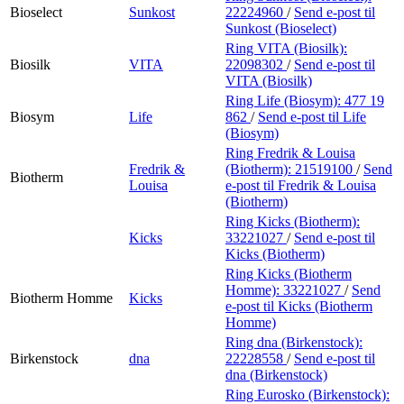
Bioselect
Sunkost
22224960
/
Send e-post
til
Sunkost (Bioselect)
Ring VITA (Biosilk):
Biosilk
VITA
22098302
/
Send e-post
til
VITA (Biosilk)
Ring Life (Biosym):
477 19
Biosym
Life
862
/
Send e-post
til Life
(Biosym)
Ring Fredrik & Louisa
Fredrik &
(Biotherm):
21519100
/
Send
Biotherm
Louisa
e-post
til Fredrik & Louisa
(Biotherm)
Ring Kicks (Biotherm):
Kicks
33221027
/
Send e-post
til
Kicks (Biotherm)
Ring Kicks (Biotherm
Homme):
33221027
/
Send
Biotherm Homme
Kicks
e-post
til Kicks (Biotherm
Homme)
Ring dna (Birkenstock):
Birkenstock
dna
22228558
/
Send e-post
til
dna (Birkenstock)
Ring Eurosko (Birkenstock):