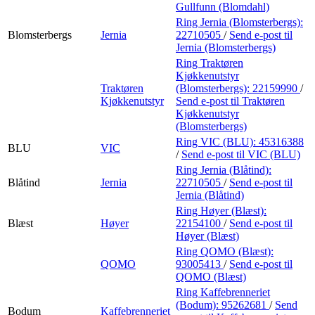
Gullfunn (Blomdahl)
Ring Jernia (Blomsterbergs):
Blomsterbergs
Jernia
22710505
/
Send e-post
til
Jernia (Blomsterbergs)
Ring Traktøren
Kjøkkenutstyr
Traktøren
(Blomsterbergs):
22159990
/
Kjøkkenutstyr
Send e-post
til Traktøren
Kjøkkenutstyr
(Blomsterbergs)
Ring VIC (BLU):
45316388
BLU
VIC
/
Send e-post
til VIC (BLU)
Ring Jernia (Blåtind):
Blåtind
Jernia
22710505
/
Send e-post
til
Jernia (Blåtind)
Ring Høyer (Blæst):
Blæst
Høyer
22154100
/
Send e-post
til
Høyer (Blæst)
Ring QOMO (Blæst):
QOMO
93005413
/
Send e-post
til
QOMO (Blæst)
Ring Kaffebrenneriet
(Bodum):
95262681
/
Send
Bodum
Kaffebrenneriet