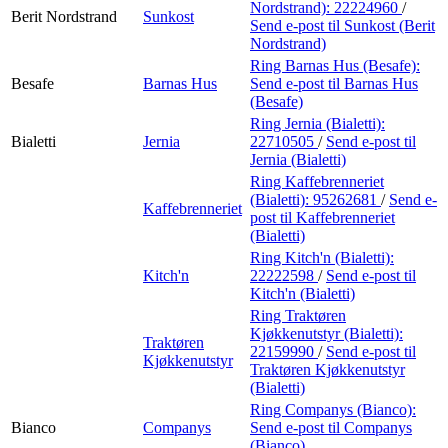
Nordstrand):
22224960
/
Berit Nordstrand
Sunkost
Send e-post
til Sunkost (Berit
Nordstrand)
Ring Barnas Hus (Besafe):
Besafe
Barnas Hus
Send e-post
til Barnas Hus
(Besafe)
Ring Jernia (Bialetti):
Bialetti
Jernia
22710505
/
Send e-post
til
Jernia (Bialetti)
Ring Kaffebrenneriet
(Bialetti):
95262681
/
Send e-
Kaffebrenneriet
post
til Kaffebrenneriet
(Bialetti)
Ring Kitch'n (Bialetti):
Kitch'n
22222598
/
Send e-post
til
Kitch'n (Bialetti)
Ring Traktøren
Kjøkkenutstyr (Bialetti):
Traktøren
22159990
/
Send e-post
til
Kjøkkenutstyr
Traktøren Kjøkkenutstyr
(Bialetti)
Ring Companys (Bianco):
Bianco
Companys
Send e-post
til Companys
(Bianco)