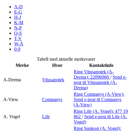
Merker
A-D
E-G
H-J
Inspirasjon
K-M
N-P
Q-S
T-V
Søk
W-Å
0-9
Tabell med aktuelle merkevarer
Merke
Hvor
Kontaktinfo
Åpningstider
Ring Vitusapotek (A-
Derma):
22096960
/
Send e-
Praktisk informasjon
A-Derma
Vitusapotek
post
til Vitusapotek (A-
Derma)
Ledige stillinger
Ring Companys (A-View):
A-View
Companys
Send e-post
til Companys
Magasin
(A-View)
Ring Life (A. Vogel):
477 19
Gavekort
A. Vogel
Life
862
/
Send e-post
til Life (A.
Vogel)
Finn frem
Ring Sunkost (A. Vogel):