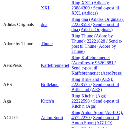
Ring XXL (Adidas):
XXL
23884300
/
Send e-post
til
XXL (Adidas)
Ring dna (Adidas Originals):
Adidas Originals
dna
22228558
/
Send e-post
til
dna (Adidas Originals)
Ring Thune (Adore by
Thune):
22221828
/
Send e-
Adore by Thune
Thune
post
til Thune (Adore by
Thune)
Ring Kaffebrenneriet
(AeroPress):
95262681
/
AeroPress
Kaffebrenneriet
Send e-post
til
Kaffebrenneriet (AeroPress)
Ring Brilleland (AES):
AES
Brilleland
22228575
/
Send e-post
til
Brilleland (AES)
Ring Kitch'n (Aga):
Aga
Kitch'n
22222598
/
Send e-post
til
Kitch'n (Aga)
Ring Anton Sport (AGILO):
AGILO
Anton Sport
45722230
/
Send e-post
til
Anton Sport (AGILO)