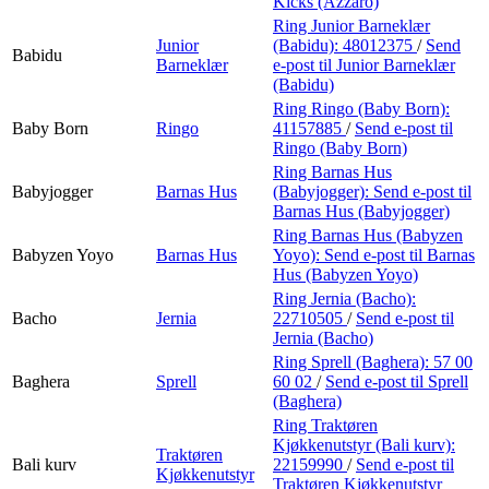
Kicks (Azzaro)
Ring Junior Barneklær
Junior
(Babidu):
48012375
/
Send
Babidu
Barneklær
e-post
til Junior Barneklær
(Babidu)
Ring Ringo (Baby Born):
Baby Born
Ringo
41157885
/
Send e-post
til
Ringo (Baby Born)
Ring Barnas Hus
Babyjogger
Barnas Hus
(Babyjogger):
Send e-post
til
Barnas Hus (Babyjogger)
Ring Barnas Hus (Babyzen
Babyzen Yoyo
Barnas Hus
Yoyo):
Send e-post
til Barnas
Hus (Babyzen Yoyo)
Ring Jernia (Bacho):
Bacho
Jernia
22710505
/
Send e-post
til
Jernia (Bacho)
Ring Sprell (Baghera):
57 00
Baghera
Sprell
60 02
/
Send e-post
til Sprell
(Baghera)
Ring Traktøren
Kjøkkenutstyr (Bali kurv):
Traktøren
Bali kurv
22159990
/
Send e-post
til
Kjøkkenutstyr
Traktøren Kjøkkenutstyr