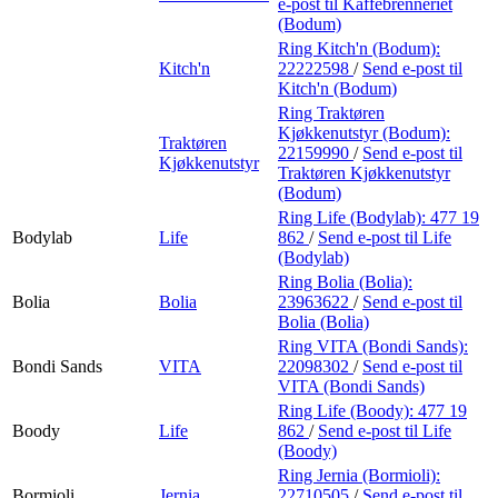
e-post
til Kaffebrenneriet
(Bodum)
Ring Kitch'n (Bodum):
Kitch'n
22222598
/
Send e-post
til
Kitch'n (Bodum)
Ring Traktøren
Kjøkkenutstyr (Bodum):
Traktøren
22159990
/
Send e-post
til
Kjøkkenutstyr
Traktøren Kjøkkenutstyr
(Bodum)
Ring Life (Bodylab):
477 19
Bodylab
Life
862
/
Send e-post
til Life
(Bodylab)
Ring Bolia (Bolia):
Bolia
Bolia
23963622
/
Send e-post
til
Bolia (Bolia)
Ring VITA (Bondi Sands):
Bondi Sands
VITA
22098302
/
Send e-post
til
VITA (Bondi Sands)
Ring Life (Boody):
477 19
Boody
Life
862
/
Send e-post
til Life
(Boody)
Ring Jernia (Bormioli):
Bormioli
Jernia
22710505
/
Send e-post
til