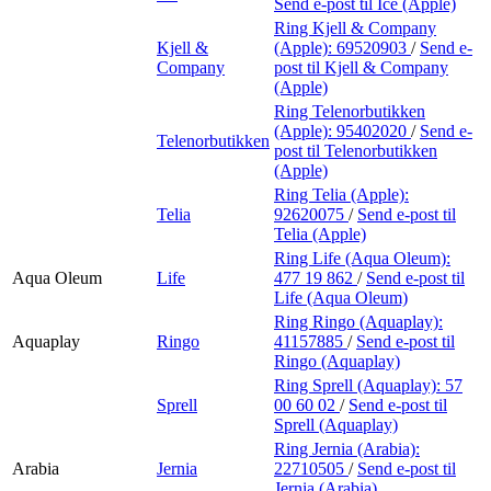
Send e-post
til Ice (Apple)
Ring Kjell & Company
Kjell &
(Apple):
69520903
/
Send e-
Company
post
til Kjell & Company
(Apple)
Ring Telenorbutikken
(Apple):
95402020
/
Send e-
Telenorbutikken
post
til Telenorbutikken
(Apple)
Ring Telia (Apple):
Telia
92620075
/
Send e-post
til
Telia (Apple)
Ring Life (Aqua Oleum):
Aqua Oleum
Life
477 19 862
/
Send e-post
til
Life (Aqua Oleum)
Ring Ringo (Aquaplay):
Aquaplay
Ringo
41157885
/
Send e-post
til
Ringo (Aquaplay)
Ring Sprell (Aquaplay):
57
Sprell
00 60 02
/
Send e-post
til
Sprell (Aquaplay)
Ring Jernia (Arabia):
Arabia
Jernia
22710505
/
Send e-post
til
Jernia (Arabia)