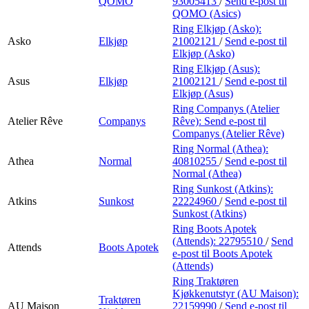
QOMO
93005413
/
Send e-post
til
QOMO (Asics)
Ring Elkjøp (Asko):
Asko
Elkjøp
21002121
/
Send e-post
til
Elkjøp (Asko)
Ring Elkjøp (Asus):
Asus
Elkjøp
21002121
/
Send e-post
til
Elkjøp (Asus)
Ring Companys (Atelier
Atelier Rêve
Companys
Rêve):
Send e-post
til
Companys (Atelier Rêve)
Ring Normal (Athea):
Athea
Normal
40810255
/
Send e-post
til
Normal (Athea)
Ring Sunkost (Atkins):
Atkins
Sunkost
22224960
/
Send e-post
til
Sunkost (Atkins)
Ring Boots Apotek
(Attends):
22795510
/
Send
Attends
Boots Apotek
e-post
til Boots Apotek
(Attends)
Ring Traktøren
Kjøkkenutstyr (AU Maison):
Traktøren
AU Maison
22159990
/
Send e-post
til