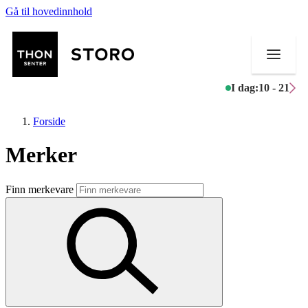
Gå til hovedinnhold
I dag:
10 - 21
Forside
Merker
Butikker
Finn merkevare
Mat og drikke
Helse
Aktiviteter
Tilbud