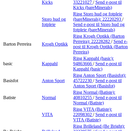
Kicks
33221027
/
Send e-post
til
Kicks (bareMinerals)
Ring Storo hud og fotpleie
Storo hud og
(bareMinerals):
22220293
/
fotpleie
Send e-post
til Storo hud og
fotpleie (bareMinerals)
Ring Krogh Optikk (Barton
Perreira):
22228282
/
Send e-
Barton Perreira
Krogh Optikk
post
til Krogh Optikk (Barton
Perreira)
Ring Kappahl (basic):
basic
Kappahl
94863666
/
Send e-post
til
Kappahl (basic)
Ring Anton Sport (Basisfot):
Basisfot
Anton Sport
45722230
/
Send e-post
til
Anton Sport (Basisfot)
Ring Normal (Batiste):
Batiste
Normal
40810255
/
Send e-post
til
Normal (Batiste)
Ring VITA (Batiste):
VITA
22098302
/
Send e-post
til
VITA (Batiste)
Ring Brilleland (Be Bright):