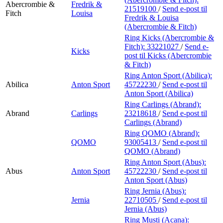
Abercrombie &
Fredrik &
21519100
/
Send e-post
til
Fitch
Louisa
Fredrik & Louisa
(Abercrombie & Fitch)
Ring Kicks (Abercrombie &
Fitch):
33221027
/
Send e-
Kicks
post
til Kicks (Abercrombie
& Fitch)
Ring Anton Sport (Abilica):
Abilica
Anton Sport
45722230
/
Send e-post
til
Anton Sport (Abilica)
Ring Carlings (Abrand):
Abrand
Carlings
23218618
/
Send e-post
til
Carlings (Abrand)
Ring QOMO (Abrand):
QOMO
93005413
/
Send e-post
til
QOMO (Abrand)
Ring Anton Sport (Abus):
Abus
Anton Sport
45722230
/
Send e-post
til
Anton Sport (Abus)
Ring Jernia (Abus):
Jernia
22710505
/
Send e-post
til
Jernia (Abus)
Ring Musti (Acana):