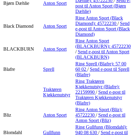
Dæhlie):
45722230
/
Send e-
Bjørn Dæhlie
Anton Sport
post
til Anton Sport (Bjørn
Dæhlie)
Ring Anton Sport (Black
Diamond):
45722230
/
Send
Black Diamond
Anton Sport
e-post
til Anton Sport (Black
Diamond)
Ring Anton Sport
(BLACKBURN):
45722230
BLACKBURN
Anton Sport
/
Send e-post
til Anton Sport
(BLACKBURN)
Ring Sprell (Blafre):
57 00
Blafre
Sprell
60 02
/
Send e-post
til Sprell
(Blafre)
Ring Traktøren
Kjøkkenutstyr (Blafre):
Traktøren
22159990
/
Send e-post
til
Kjøkkenutstyr
Traktøren Kjøkkenutstyr
(Blafre)
Ring Anton Sport (Bliz):
Bliz
Anton Sport
45722230
/
Send e-post
til
Anton Sport (Bliz)
Ring Gullfunn (Blomdahl):
Blomdahl
Gullfunn
940 08 630
/
Send e-post
til