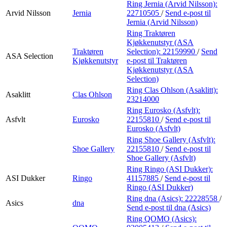
Ring Jernia (Arvid Nilsson):
Arvid Nilsson
Jernia
22710505
/
Send e-post
til
Jernia (Arvid Nilsson)
Ring Traktøren
Kjøkkenutstyr (ASA
Traktøren
Selection):
22159990
/
Send
ASA Selection
Kjøkkenutstyr
e-post
til Traktøren
Kjøkkenutstyr (ASA
Selection)
Ring Clas Ohlson (Asaklitt):
Asaklitt
Clas Ohlson
23214000
Ring Eurosko (Asfvlt):
Asfvlt
Eurosko
22155810
/
Send e-post
til
Eurosko (Asfvlt)
Ring Shoe Gallery (Asfvlt):
Shoe Gallery
22155810
/
Send e-post
til
Shoe Gallery (Asfvlt)
Ring Ringo (ASI Dukker):
ASI Dukker
Ringo
41157885
/
Send e-post
til
Ringo (ASI Dukker)
Ring dna (Asics):
22228558
/
Asics
dna
Send e-post
til dna (Asics)
Ring QOMO (Asics):