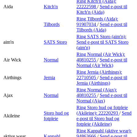
Ring Kitch'n (Aida):
Aida
Kitch'n
22222598
/
Send e-post
til
Kitch'n (Aida)
Ring Tilbords (Aida):
Tilbords
91907034
/
Send e-post
til
Tilbords (Aida)
Ring SATS Storo (aim'n):
aim'n
SATS Storo
Send e-post
til SATS Storo
(aim'n)
Ring Normal (Air Wick):
Air Wick
Normal
40810255
/
Send e-post
til
Normal (Air Wick)
Ring Jernia (Airthings):
Airthings
Jernia
22710505
/
Send e-post
til
Jernia (Airthings)
Ring Normal (Ajax):
Ajax
Normal
40810255
/
Send e-post
til
Normal (Ajax)
Ring Storo hud og fotpleie
Storo hud og
(Akileine):
22220293
/
Send
Akileine
fotpleie
e-post
til Storo hud og
fotpleie (Akileine)
Ring Kappahl (aktive wear):
aktive wear
Kappahl
94863666
/
Send e-post
til