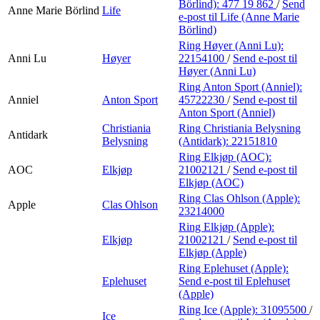
Börlind):
477 19 862
/
Send
Anne Marie Börlind
Life
e-post
til Life (Anne Marie
Börlind)
Ring Høyer (Anni Lu):
Anni Lu
Høyer
22154100
/
Send e-post
til
Høyer (Anni Lu)
Ring Anton Sport (Anniel):
Anniel
Anton Sport
45722230
/
Send e-post
til
Anton Sport (Anniel)
Christiania
Ring Christiania Belysning
Antidark
Belysning
(Antidark):
22151810
Ring Elkjøp (AOC):
AOC
Elkjøp
21002121
/
Send e-post
til
Elkjøp (AOC)
Ring Clas Ohlson (Apple):
Apple
Clas Ohlson
23214000
Ring Elkjøp (Apple):
Elkjøp
21002121
/
Send e-post
til
Elkjøp (Apple)
Ring Eplehuset (Apple):
Eplehuset
Send e-post
til Eplehuset
(Apple)
Ring Ice (Apple):
31095500
/
Ice