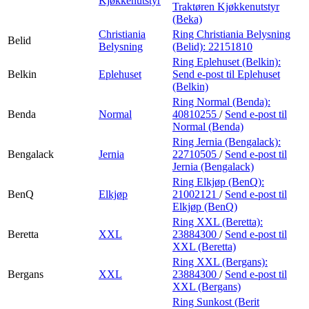
Kjøkkenutstyr
Traktøren Kjøkkenutstyr
(Beka)
Christiania
Ring Christiania Belysning
Belid
Belysning
(Belid):
22151810
Ring Eplehuset (Belkin):
Belkin
Eplehuset
Send e-post
til Eplehuset
(Belkin)
Ring Normal (Benda):
Benda
Normal
40810255
/
Send e-post
til
Normal (Benda)
Ring Jernia (Bengalack):
Bengalack
Jernia
22710505
/
Send e-post
til
Jernia (Bengalack)
Ring Elkjøp (BenQ):
BenQ
Elkjøp
21002121
/
Send e-post
til
Elkjøp (BenQ)
Ring XXL (Beretta):
Beretta
XXL
23884300
/
Send e-post
til
XXL (Beretta)
Ring XXL (Bergans):
Bergans
XXL
23884300
/
Send e-post
til
XXL (Bergans)
Ring Sunkost (Berit