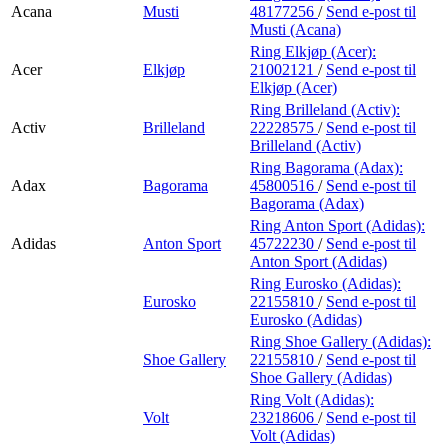
Acana
Musti
48177256
/
Send e-post
til
Musti (Acana)
Ring Elkjøp (Acer):
Acer
Elkjøp
21002121
/
Send e-post
til
Elkjøp (Acer)
Ring Brilleland (Activ):
Activ
Brilleland
22228575
/
Send e-post
til
Brilleland (Activ)
Ring Bagorama (Adax):
Adax
Bagorama
45800516
/
Send e-post
til
Bagorama (Adax)
Ring Anton Sport (Adidas):
Adidas
Anton Sport
45722230
/
Send e-post
til
Anton Sport (Adidas)
Ring Eurosko (Adidas):
Eurosko
22155810
/
Send e-post
til
Eurosko (Adidas)
Ring Shoe Gallery (Adidas):
Shoe Gallery
22155810
/
Send e-post
til
Shoe Gallery (Adidas)
Ring Volt (Adidas):
Volt
23218606
/
Send e-post
til
Volt (Adidas)