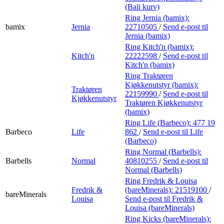
(Bali kurv)
Ring Jernia (bamix):
bamix
Jernia
22710505
/
Send e-post
til
Jernia (bamix)
Ring Kitch'n (bamix):
Kitch'n
22222598
/
Send e-post
til
Kitch'n (bamix)
Ring Traktøren
Kjøkkenutstyr (bamix):
Traktøren
22159990
/
Send e-post
til
Kjøkkenutstyr
Traktøren Kjøkkenutstyr
(bamix)
Ring Life (Barbeco):
477 19
Barbeco
Life
862
/
Send e-post
til Life
(Barbeco)
Ring Normal (Barbells):
Barbells
Normal
40810255
/
Send e-post
til
Normal (Barbells)
Ring Fredrik & Louisa
Fredrik &
(bareMinerals):
21519100
/
bareMinerals
Louisa
Send e-post
til Fredrik &
Louisa (bareMinerals)
Ring Kicks (bareMinerals):