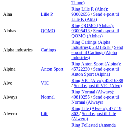
Thune)
Ring Lille P. (Alna):
Alna
Lille P.
93002656
/
Send e-post
til
Lille P. (Alna)
Ring QOMO (Alohas):
Alohas
QOMO
93005413
/
Send e-post
til
QOMO (Alohas)
Ring Carlings (Alpha
industries):
23218618
/
Send
Alpha industries
Carlings
e-post
til Carlings (Alpha
industries)
Ring Anton Sport (Alpina):
Alpina
Anton Sport
45722230
/
Send e-post
til
Anton Sport (Alpina)
Ring VIC (Alvo):
45316388
Alvo
VIC
/
Send e-post
til VIC (Alvo)
Ring Normal (Always):
Always
Normal
40810255
/
Send e-post
til
Normal (Always)
Ring Life (Alwero):
477 19
Alwero
Life
862
/
Send e-post
til Life
(Alwero)
Ring Follestad (Amanda