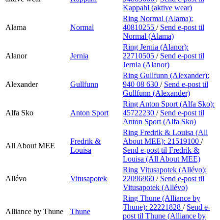
Kappahl (aktive wear)
Ring Normal (Alama):
Alama
Normal
40810255
/
Send e-post
til
Normal (Alama)
Ring Jernia (Alanor):
Alanor
Jernia
22710505
/
Send e-post
til
Jernia (Alanor)
Ring Gullfunn (Alexander):
Alexander
Gullfunn
940 08 630
/
Send e-post
til
Gullfunn (Alexander)
Ring Anton Sport (Alfa Sko):
Alfa Sko
Anton Sport
45722230
/
Send e-post
til
Anton Sport (Alfa Sko)
Ring Fredrik & Louisa (All
Fredrik &
About MEE):
21519100
/
All About MEE
Louisa
Send e-post
til Fredrik &
Louisa (All About MEE)
Ring Vitusapotek (Allévo):
Allévo
Vitusapotek
22096960
/
Send e-post
til
Vitusapotek (Allévo)
Ring Thune (Alliance by
Thune):
22221828
/
Send e-
Alliance by Thune
Thune
post
til Thune (Alliance by