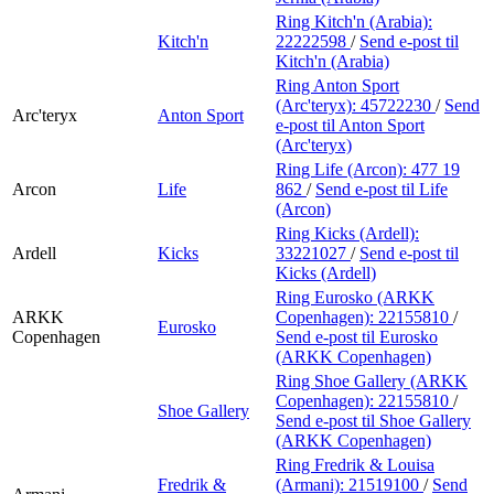
Ring Kitch'n (Arabia):
Kitch'n
22222598
/
Send e-post
til
Kitch'n (Arabia)
Ring Anton Sport
(Arc'teryx):
45722230
/
Send
Arc'teryx
Anton Sport
e-post
til Anton Sport
(Arc'teryx)
Ring Life (Arcon):
477 19
Arcon
Life
862
/
Send e-post
til Life
(Arcon)
Ring Kicks (Ardell):
Ardell
Kicks
33221027
/
Send e-post
til
Kicks (Ardell)
Ring Eurosko (ARKK
ARKK
Copenhagen):
22155810
/
Eurosko
Copenhagen
Send e-post
til Eurosko
(ARKK Copenhagen)
Ring Shoe Gallery (ARKK
Copenhagen):
22155810
/
Shoe Gallery
Send e-post
til Shoe Gallery
(ARKK Copenhagen)
Ring Fredrik & Louisa
Fredrik &
(Armani):
21519100
/
Send