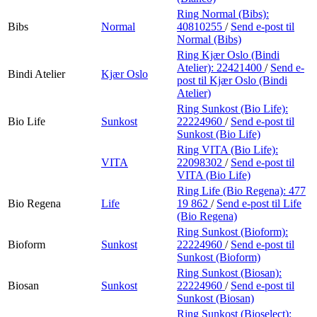
Ring Normal (Bibs):
Bibs
Normal
40810255
/
Send e-post
til
Normal (Bibs)
Ring Kjær Oslo (Bindi
Atelier):
22421400
/
Send e-
Bindi Atelier
Kjær Oslo
post
til Kjær Oslo (Bindi
Atelier)
Ring Sunkost (Bio Life):
Bio Life
Sunkost
22224960
/
Send e-post
til
Sunkost (Bio Life)
Ring VITA (Bio Life):
VITA
22098302
/
Send e-post
til
VITA (Bio Life)
Ring Life (Bio Regena):
477
Bio Regena
Life
19 862
/
Send e-post
til Life
(Bio Regena)
Ring Sunkost (Bioform):
Bioform
Sunkost
22224960
/
Send e-post
til
Sunkost (Bioform)
Ring Sunkost (Biosan):
Biosan
Sunkost
22224960
/
Send e-post
til
Sunkost (Biosan)
Ring Sunkost (Bioselect):