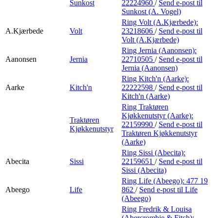
Sunkost
22224960
/
Send e-post
til
Sunkost (A. Vogel)
Ring Volt (A.Kjærbede):
A.Kjærbede
Volt
23218606
/
Send e-post
til
Volt (A.Kjærbede)
Ring Jernia (Aanonsen):
Aanonsen
Jernia
22710505
/
Send e-post
til
Jernia (Aanonsen)
Ring Kitch'n (Aarke):
Aarke
Kitch'n
22222598
/
Send e-post
til
Kitch'n (Aarke)
Ring Traktøren
Kjøkkenutstyr (Aarke):
Traktøren
22159990
/
Send e-post
til
Kjøkkenutstyr
Traktøren Kjøkkenutstyr
(Aarke)
Ring Sissi (Abecita):
Abecita
Sissi
22159651
/
Send e-post
til
Sissi (Abecita)
Ring Life (Abeego):
477 19
Abeego
Life
862
/
Send e-post
til Life
(Abeego)
Ring Fredrik & Louisa
(Abercrombie & Fitch):