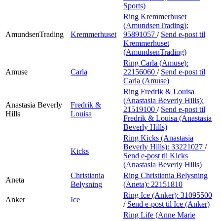
Sports)
Ring Kremmerhuset
(AmundsenTrading):
AmundsenTrading
Kremmerhuset
95891057
/
Send e-post
til
Kremmerhuset
(AmundsenTrading)
Ring Carla (Amuse):
Amuse
Carla
22156060
/
Send e-post
til
Carla (Amuse)
Ring Fredrik & Louisa
(Anastasia Beverly Hills):
Anastasia Beverly
Fredrik &
21519100
/
Send e-post
til
Hills
Louisa
Fredrik & Louisa (Anastasia
Beverly Hills)
Ring Kicks (Anastasia
Beverly Hills):
33221027
/
Kicks
Send e-post
til Kicks
(Anastasia Beverly Hills)
Christiania
Ring Christiania Belysning
Aneta
Belysning
(Aneta):
22151810
Ring Ice (Anker):
31095500
Anker
Ice
/
Send e-post
til Ice (Anker)
Ring Life (Anne Marie