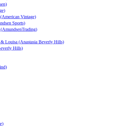
sen)
ge)
n (American Vintage)
undsen Sports)
t (AmundsenTrading)
k & Louisa (Anastasia Beverly Hills)
everly Hills)
ind)
e)