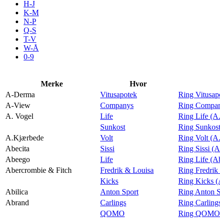
H-J
Aktiviteter
K-M
N-P
Q-S
T-V
Tilbud
W-Å
0-9
Merker
Merke
Hvor
A-Derma
Vitusapotek
Ring Vitusa
Inspirasjon
A-View
Companys
Ring Compan
A. Vogel
Life
Ring Life (A
Sunkost
Ring Sunkost
A.Kjærbede
Volt
Ring Volt (A
Abecita
Sissi
Ring Sissi (A
Søk
Abeego
Life
Ring Life (A
Abercrombie & Fitch
Fredrik & Louisa
Ring Fredrik
Kicks
Ring Kicks (
Abilica
Anton Sport
Ring Anton S
Abrand
Carlings
Ring Carling
Åpningstider
QOMO
Ring QOMO 