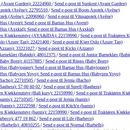
 (Avant Garden):
22224960
/
Send e-post
til Sunkost (Avant Garden)
Apotek (Avène):
22795510
/
Send e-post
til Boots Apotek (Avène)
otek (Avène):
22096960
/
Send e-post
til Vitusapotek (Avène)
Hus (Avent):
Send e-post
til Barnas Hus (Avent)
 Hus (Axxkid):
Send e-post
til Barnas Hus (Axxkid)
ren Kjøkkenutstyr (AYA&IDA):
22159990
/
Send e-post
til Traktøren
lo (Azure Tan):
22421400
/
Send e-post
til Kjær Oslo (Azure Tan)
Azzaro):
33221027
/
Send e-post
til Kicks (Azzaro)
Barneklær (Babidu):
48012375
/
Send e-post
til Junior Barneklær (Babi
(Baby Born):
41157885
/
Send e-post
til Ringo (Baby Born)
Hus (Babyjogger):
Send e-post
til Barnas Hus (Babyjogger)
 Hus (Babyzen Yoyo):
Send e-post
til Barnas Hus (Babyzen Yoyo)
(Bacho):
22710505
/
Send e-post
til Jernia (Bacho)
(Baghera):
57 00 60 02
/
Send e-post
til Sprell (Baghera)
en Kjøkkenutstyr (Bali kurv):
22159990
/
Send e-post
til Traktøren Kjø
(bamix):
22710505
/
Send e-post
til Jernia (bamix)
 (bamix):
22222598
/
Send e-post
til Kitch'n (bamix)
en Kjøkkenutstyr (bamix):
22159990
/
Send e-post
til Traktøren Kjøkke
arbeco):
477 19 862
/
Send e-post
til Life (Barbeco)
(Barbells):
40810255
/
Send e-post
til Normal (Barbells)