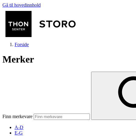
Gå til hovedinnhold
Forside
Merker
Butikker
Mat og drikke
Finn merkevare
Helse
A-D
E-G