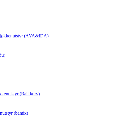
 Kjøkkenutstyr (AYA&IDA)
du)
kkenutstyr (Bali kurv)
nutstyr (bamix)