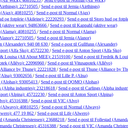
 (Air Wick):
40810255
/
Send e-post
til Normal (Air Wick)
Airthings):
22710505
/
Send e-post
til Jernia (Airthings)
 (Ajax):
40810255
/
Send e-post
til Normal (Ajax)
d og fotpleie (Akileine):
22220293
/
Send e-post
til Storo hud og fotpl
 (aktive wear):
94863666
/
Send e-post
til Kappahl (aktive wear)
 (Alama):
40810255
/
Send e-post
til Normal (Alama)
(Alanor):
22710505
/
Send e-post
til Jernia (Alanor)
n (Alexander):
940 08 630
/
Send e-post
til Gullfunn (Alexander)
port (Alfa Sko):
45722230
/
Send e-post
til Anton Sport (Alfa Sko)
 & Louisa (All About MEE):
21519100
/
Send e-post
til Fredrik & Lo
otek (Allévo):
22096960
/
Send e-post
til Vitusapotek (Allévo)
Alliance by Thune):
22221828
/
Send e-post
til Thune (Alliance by Th
 (Alna):
93002656
/
Send e-post
til Lille P. (Alna)
(Alohas):
93005413
/
Send e-post
til QOMO (Alohas)
 (Alpha industries):
23218618
/
Send e-post
til Carlings (Alpha industr
port (Alpina):
45722230
/
Send e-post
til Anton Sport (Alpina)
lvo):
45316388
/
Send e-post
til VIC (Alvo)
 (Always):
40810255
/
Send e-post
til Normal (Always)
lwero):
477 19 862
/
Send e-post
til Life (Alwero)
ad (Amanda Christensen):
23688218
/
Send e-post
til Follestad (Amand
manda Christensen):
45316388
/
Send e-post
til VIC (Amanda Christe