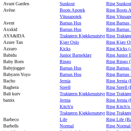
Avant Garden
Sunkost
Ring Sunkost
Avène
Boots Apotek
Ring Boots 
Vitusapotek
Ring Vitusap
Avent
Barnas Hus
Ring Barnas 
Axxkid
Barnas Hus
Ring Barnas
AYA&IDA
Traktøren Kjøkkenutstyr
Ring Traktø
Azure Tan
Kjær Oslo
Ring Kjær Os
Azzaro
Kicks
Ring Kicks (
Babidu
Junior Barneklær
Ring Junior 
Baby Born
Ringo
Ring Ringo 
Babyjogger
Barnas Hus
Ring Barnas 
Babyzen Yoyo
Barnas Hus
Ring Barnas
Bacho
Jernia
Ring Jernia 
Baghera
Sprell
Ring Sprell 
Bali kurv
Traktøren Kjøkkenutstyr
Ring Traktør
bamix
Jernia
Ring Jernia 
Kitch'n
Ring Kitch'n
Traktøren Kjøkkenutstyr
Ring Traktør
Barbeco
Life
Ring Life (B
Barbells
Normal
Ring Normal 