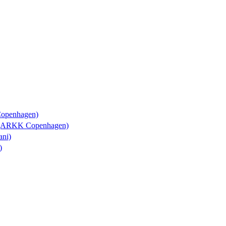
Copenhagen)
y (ARKK Copenhagen)
ani)
)