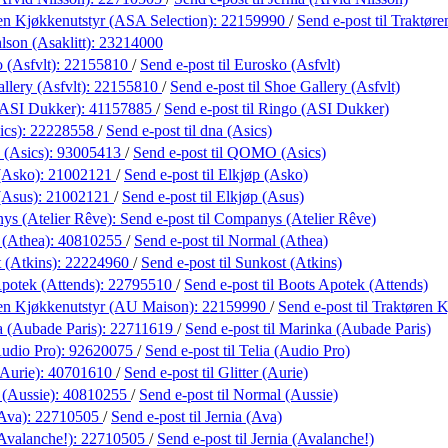
en Kjøkkenutstyr (ASA Selection):
22159990
/
Send e-post
til Traktør
lson (Asaklitt):
23214000
 (Asfvlt):
22155810
/
Send e-post
til Eurosko (Asfvlt)
llery (Asfvlt):
22155810
/
Send e-post
til Shoe Gallery (Asfvlt)
(ASI Dukker):
41157885
/
Send e-post
til Ringo (ASI Dukker)
ics):
22228558
/
Send e-post
til dna (Asics)
(Asics):
93005413
/
Send e-post
til QOMO (Asics)
(Asko):
21002121
/
Send e-post
til Elkjøp (Asko)
(Asus):
21002121
/
Send e-post
til Elkjøp (Asus)
s (Atelier Rêve):
Send e-post
til Companys (Atelier Rêve)
 (Athea):
40810255
/
Send e-post
til Normal (Athea)
 (Atkins):
22224960
/
Send e-post
til Sunkost (Atkins)
potek (Attends):
22795510
/
Send e-post
til Boots Apotek (Attends)
en Kjøkkenutstyr (AU Maison):
22159990
/
Send e-post
til Traktøren
 (Aubade Paris):
22711619
/
Send e-post
til Marinka (Aubade Paris)
Audio Pro):
92620075
/
Send e-post
til Telia (Audio Pro)
(Aurie):
40701610
/
Send e-post
til Glitter (Aurie)
(Aussie):
40810255
/
Send e-post
til Normal (Aussie)
(Ava):
22710505
/
Send e-post
til Jernia (Ava)
(Avalanche!):
22710505
/
Send e-post
til Jernia (Avalanche!)