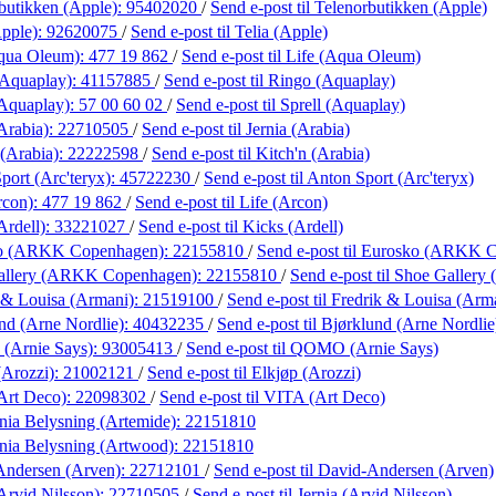
butikken (Apple):
95402020
/
Send e-post
til Telenorbutikken (Apple)
Apple):
92620075
/
Send e-post
til Telia (Apple)
Aqua Oleum):
477 19 862
/
Send e-post
til Life (Aqua Oleum)
(Aquaplay):
41157885
/
Send e-post
til Ringo (Aquaplay)
(Aquaplay):
57 00 60 02
/
Send e-post
til Sprell (Aquaplay)
Arabia):
22710505
/
Send e-post
til Jernia (Arabia)
 (Arabia):
22222598
/
Send e-post
til Kitch'n (Arabia)
port (Arc'teryx):
45722230
/
Send e-post
til Anton Sport (Arc'teryx)
rcon):
477 19 862
/
Send e-post
til Life (Arcon)
Ardell):
33221027
/
Send e-post
til Kicks (Ardell)
ko (ARKK Copenhagen):
22155810
/
Send e-post
til Eurosko (ARKK 
allery (ARKK Copenhagen):
22155810
/
Send e-post
til Shoe Galler
 & Louisa (Armani):
21519100
/
Send e-post
til Fredrik & Louisa (Arm
nd (Arne Nordlie):
40432235
/
Send e-post
til Bjørklund (Arne Nordlie
Arnie Says):
93005413
/
Send e-post
til QOMO (Arnie Says)
(Arozzi):
21002121
/
Send e-post
til Elkjøp (Arozzi)
Art Deco):
22098302
/
Send e-post
til VITA (Art Deco)
ania Belysning (Artemide):
22151810
ania Belysning (Artwood):
22151810
Andersen (Arven):
22712101
/
Send e-post
til David-Andersen (Arven)
Arvid Nilsson):
22710505
/
Send e-post
til Jernia (Arvid Nilsson)