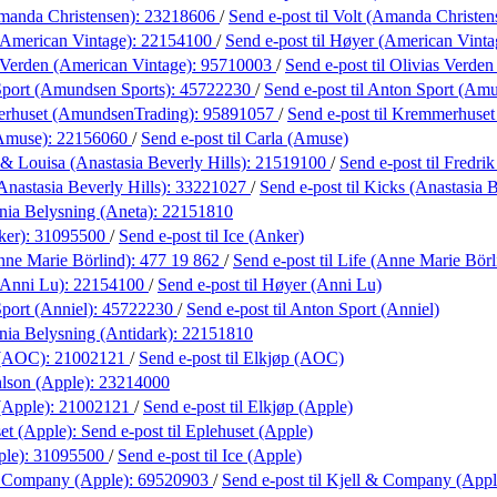
manda Christensen):
23218606
/
Send e-post
til Volt (Amanda Christen
American Vintage):
22154100
/
Send e-post
til Høyer (American Vinta
 Verden (American Vintage):
95710003
/
Send e-post
til Olivias Verde
port (Amundsen Sports):
45722230
/
Send e-post
til Anton Sport (Am
rhuset (AmundsenTrading):
95891057
/
Send e-post
til Kremmerhuse
(Amuse):
22156060
/
Send e-post
til Carla (Amuse)
 & Louisa (Anastasia Beverly Hills):
21519100
/
Send e-post
til Fredri
Anastasia Beverly Hills):
33221027
/
Send e-post
til Kicks (Anastasia B
ania Belysning (Aneta):
22151810
ker):
31095500
/
Send e-post
til Ice (Anker)
nne Marie Börlind):
477 19 862
/
Send e-post
til Life (Anne Marie Börl
(Anni Lu):
22154100
/
Send e-post
til Høyer (Anni Lu)
port (Anniel):
45722230
/
Send e-post
til Anton Sport (Anniel)
ania Belysning (Antidark):
22151810
 (AOC):
21002121
/
Send e-post
til Elkjøp (AOC)
lson (Apple):
23214000
(Apple):
21002121
/
Send e-post
til Elkjøp (Apple)
et (Apple):
Send e-post
til Eplehuset (Apple)
ple):
31095500
/
Send e-post
til Ice (Apple)
& Company (Apple):
69520903
/
Send e-post
til Kjell & Company (Appl