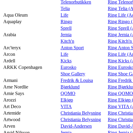
Telenorbutikken
Ring Telenor
Telia
Ring Telia (
Aqua Oleum
Life
Ring Life (
Aquaplay
Ringo
Ring Ringo 
Sprell
Ring Sprell 
Arabia
Jernia
Ring Jernia (
Kitch'n
Ring Kitch'n
Arc'teryx
Anton Sport
Ring Anton S
Arcon
Life
Ring Life (A
Ardell
Kicks
Ring Kicks (
ARKK Copenhagen
Eurosko
Ring Euros
Shoe Gallery
Ring Shoe G
Armani
Fredrik & Louisa
Ring Fredrik
Arne Nordlie
Bjørklund
Ring Bjørklu
Arnie Says
QOMO
Ring QOMO (
Arozzi
Elkjøp
Ring Elkjøp 
Art Deco
VITA
Ring VITA (
Artemide
Christiania Belysning
Ring Christi
Artwood
Christiania Belysning
Ring Christi
Arven
David-Andersen
Ring David-
Arvid Nilsson
Jernia
Ring Jernia (