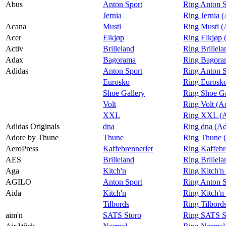
Praktisk informasjon
Abus
Anton Sport
Ring Anton S
Jernia
Ring Jernia 
Ledige stillinger
Acana
Musti
Ring Musti (
Acer
Elkjøp
Ring Elkjøp 
Magasin
Activ
Brilleland
Ring Brillela
Gavekort
Adax
Bagorama
Ring Bagora
Adidas
Anton Sport
Ring Anton S
Finn frem
Eurosko
Ring Eurosko
Shoe Gallery
Ring Shoe Ga
Volt
Ring Volt (A
XXL
Ring XXL (A
Adidas Originals
dna
Ring dna (Ad
Adore by Thune
Thune
Ring Thune 
AeroPress
Kaffebrenneriet
Ring Kaffebr
AES
Brilleland
Ring Brillel
Aga
Kitch'n
Ring Kitch'n
AGILO
Anton Sport
Ring Anton 
Aida
Kitch'n
Ring Kitch'n
Tilbords
Ring Tilbord
aim'n
SATS Storo
Ring SATS St