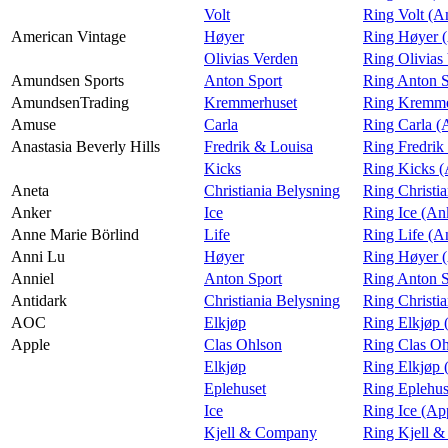
Volt
Ring Volt (A
American Vintage
Høyer
Ring Høyer (
Olivias Verden
Ring Olivias
Amundsen Sports
Anton Sport
Ring Anton S
AmundsenTrading
Kremmerhuset
Ring Kremme
Amuse
Carla
Ring Carla 
Anastasia Beverly Hills
Fredrik & Louisa
Ring Fredrik
Kicks
Ring Kicks (
Aneta
Christiania Belysning
Ring Christi
Anker
Ice
Ring Ice (An
Anne Marie Börlind
Life
Ring Life (A
Anni Lu
Høyer
Ring Høyer 
Anniel
Anton Sport
Ring Anton S
Antidark
Christiania Belysning
Ring Christi
AOC
Elkjøp
Ring Elkjøp
Apple
Clas Ohlson
Ring Clas Oh
Elkjøp
Ring Elkjøp 
Eplehuset
Ring Eplehus
Ice
Ring Ice (Ap
Kjell & Company
Ring Kjell 