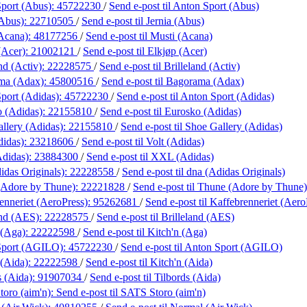
port (Abus):
45722230
/
Send e-post
til Anton Sport (Abus)
(Abus):
22710505
/
Send e-post
til Jernia (Abus)
Acana):
48177256
/
Send e-post
til Musti (Acana)
(Acer):
21002121
/
Send e-post
til Elkjøp (Acer)
nd (Activ):
22228575
/
Send e-post
til Brilleland (Activ)
ma (Adax):
45800516
/
Send e-post
til Bagorama (Adax)
port (Adidas):
45722230
/
Send e-post
til Anton Sport (Adidas)
 (Adidas):
22155810
/
Send e-post
til Eurosko (Adidas)
llery (Adidas):
22155810
/
Send e-post
til Shoe Gallery (Adidas)
didas):
23218606
/
Send e-post
til Volt (Adidas)
didas):
23884300
/
Send e-post
til XXL (Adidas)
idas Originals):
22228558
/
Send e-post
til dna (Adidas Originals)
(Adore by Thune):
22221828
/
Send e-post
til Thune (Adore by Thune)
enneriet (AeroPress):
95262681
/
Send e-post
til Kaffebrenneriet (Aero
and (AES):
22228575
/
Send e-post
til Brilleland (AES)
 (Aga):
22222598
/
Send e-post
til Kitch'n (Aga)
Sport (AGILO):
45722230
/
Send e-post
til Anton Sport (AGILO)
 (Aida):
22222598
/
Send e-post
til Kitch'n (Aida)
s (Aida):
91907034
/
Send e-post
til Tilbords (Aida)
oro (aim'n):
Send e-post
til SATS Storo (aim'n)