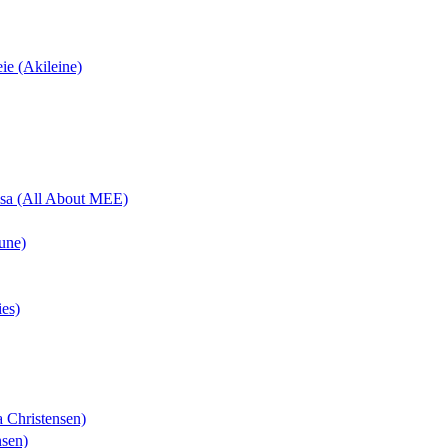
eie (Akileine)
uisa (All About MEE)
une)
ies)
a Christensen)
nsen)