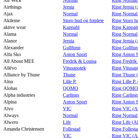
Air Wick
Normal
Ring Normal
Airthings
Jernia
Ring Jernia (
Ajax
Normal
Ring Normal
Akileine
Storo hud og fotpleie
Ring Storo hu
aktive wear
Kappahl
Ring Kappahl
Alama
Normal
Ring Normal
Alanor
Jernia
Ring Jernia 
Alexander
Gullfunn
Ring Gullfun
Alfa Sko
Anton Sport
Ring Anton S
All About MEE
Fredrik & Louisa
Ring Fredrik
Allévo
Vitusapotek
Ring Vitusap
Alliance by Thune
Thune
Ring Thune (
Alna
Lille P.
Ring Lille P.
Alohas
QOMO
Ring QOMO 
Alpha industries
Carlings
Ring Carlings
Alpina
Anton Sport
Ring Anton S
Alvo
VIC
Ring VIC (A
Always
Normal
Ring Normal
Alwero
Life
Ring Life (A
Amanda Christensen
Follestad
Ring Follest
VIC
Ring VIC (A