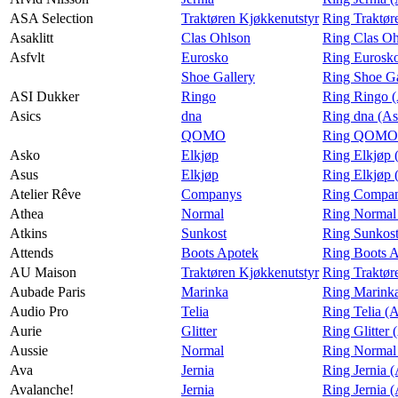
ASA Selection
Traktøren Kjøkkenutstyr
Ring Traktør
Asaklitt
Clas Ohlson
Ring Clas Oh
Asfvlt
Eurosko
Ring Eurosko
Shoe Gallery
Ring Shoe Ga
ASI Dukker
Ringo
Ring Ringo 
Asics
dna
Ring dna (As
QOMO
Ring QOMO 
Asko
Elkjøp
Ring Elkjøp 
Asus
Elkjøp
Ring Elkjøp 
Atelier Rêve
Companys
Ring Company
Athea
Normal
Ring Normal
Atkins
Sunkost
Ring Sunkost
Attends
Boots Apotek
Ring Boots A
AU Maison
Traktøren Kjøkkenutstyr
Ring Traktør
Aubade Paris
Marinka
Ring Marinka
Audio Pro
Telia
Ring Telia (
Aurie
Glitter
Ring Glitter 
Aussie
Normal
Ring Normal 
Ava
Jernia
Ring Jernia 
Avalanche!
Jernia
Ring Jernia 