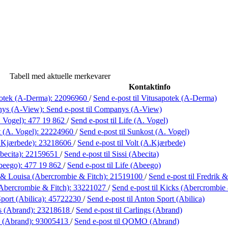
Tabell med aktuelle merkevarer
Kontaktinfo
potek (A-Derma):
22096960
/
Send e-post
til Vitusapotek (A-Derma)
ys (A-View):
Send e-post
til Companys (A-View)
. Vogel):
477 19 862
/
Send e-post
til Life (A. Vogel)
 (A. Vogel):
22224960
/
Send e-post
til Sunkost (A. Vogel)
.Kjærbede):
23218606
/
Send e-post
til Volt (A.Kjærbede)
becita):
22159651
/
Send e-post
til Sissi (Abecita)
beego):
477 19 862
/
Send e-post
til Life (Abeego)
 & Louisa (Abercrombie & Fitch):
21519100
/
Send e-post
til Fredrik
Abercrombie & Fitch):
33221027
/
Send e-post
til Kicks (Abercrombie 
port (Abilica):
45722230
/
Send e-post
til Anton Sport (Abilica)
s (Abrand):
23218618
/
Send e-post
til Carlings (Abrand)
(Abrand):
93005413
/
Send e-post
til QOMO (Abrand)