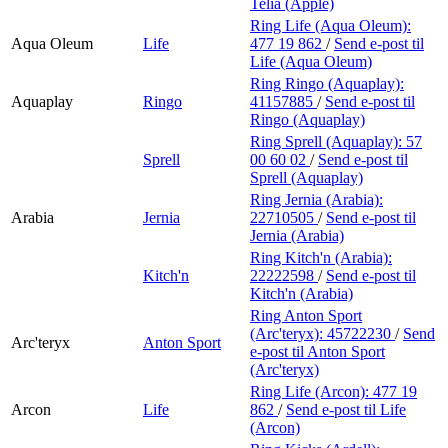
Telia (Apple)
Ring Life (Aqua Oleum):
Aqua Oleum
Life
477 19 862
/
Send e-post
til
Life (Aqua Oleum)
Ring Ringo (Aquaplay):
Aquaplay
Ringo
41157885
/
Send e-post
til
Ringo (Aquaplay)
Ring Sprell (Aquaplay):
57
Sprell
00 60 02
/
Send e-post
til
Sprell (Aquaplay)
Ring Jernia (Arabia):
Arabia
Jernia
22710505
/
Send e-post
til
Jernia (Arabia)
Ring Kitch'n (Arabia):
Kitch'n
22222598
/
Send e-post
til
Kitch'n (Arabia)
Ring Anton Sport
(Arc'teryx):
45722230
/
Send
Arc'teryx
Anton Sport
e-post
til Anton Sport
(Arc'teryx)
Ring Life (Arcon):
477 19
Arcon
Life
862
/
Send e-post
til Life
(Arcon)