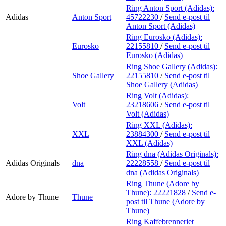
Ring Anton Sport (Adidas):
Adidas
Anton Sport
45722230
/
Send e-post
til
Anton Sport (Adidas)
Ring Eurosko (Adidas):
Eurosko
22155810
/
Send e-post
til
Eurosko (Adidas)
Ring Shoe Gallery (Adidas):
Shoe Gallery
22155810
/
Send e-post
til
Shoe Gallery (Adidas)
Ring Volt (Adidas):
Volt
23218606
/
Send e-post
til
Volt (Adidas)
Ring XXL (Adidas):
XXL
23884300
/
Send e-post
til
XXL (Adidas)
Ring dna (Adidas Originals):
Adidas Originals
dna
22228558
/
Send e-post
til
dna (Adidas Originals)
Ring Thune (Adore by
Thune):
22221828
/
Send e-
Adore by Thune
Thune
post
til Thune (Adore by
Thune)
Ring Kaffebrenneriet