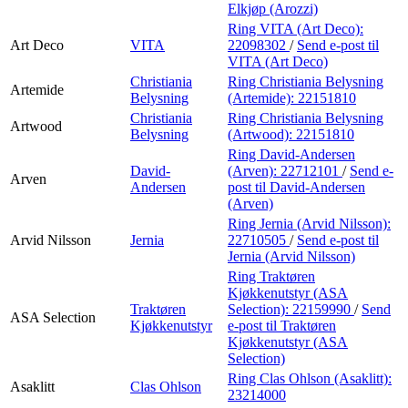
Elkjøp (Arozzi)
Ring VITA (Art Deco):
Art Deco
VITA
22098302
/
Send e-post
til
VITA (Art Deco)
Christiania
Ring Christiania Belysning
Artemide
Belysning
(Artemide):
22151810
Christiania
Ring Christiania Belysning
Artwood
Belysning
(Artwood):
22151810
Ring David-Andersen
David-
(Arven):
22712101
/
Send e-
Arven
Andersen
post
til David-Andersen
(Arven)
Ring Jernia (Arvid Nilsson):
Arvid Nilsson
Jernia
22710505
/
Send e-post
til
Jernia (Arvid Nilsson)
Ring Traktøren
Kjøkkenutstyr (ASA
Traktøren
Selection):
22159990
/
Send
ASA Selection
Kjøkkenutstyr
e-post
til Traktøren
Kjøkkenutstyr (ASA
Selection)
Ring Clas Ohlson (Asaklitt):
Asaklitt
Clas Ohlson
23214000