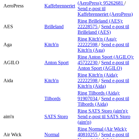
(AeroPress):
95262681
/
AeroPress
Kaffebrenneriet
Send e-post
til
Kaffebrenneriet (AeroPress)
Ring Brilleland (AES):
AES
Brilleland
22228575
/
Send e-post
til
Brilleland (AES)
Ring Kitch'n (Aga):
Aga
Kitch'n
22222598
/
Send e-post
til
Kitch'n (Aga)
Ring Anton Sport (AGILO):
AGILO
Anton Sport
45722230
/
Send e-post
til
Anton Sport (AGILO)
Ring Kitch'n (Aida):
Aida
Kitch'n
22222598
/
Send e-post
til
Kitch'n (Aida)
Ring Tilbords (Aida):
Tilbords
91907034
/
Send e-post
til
Tilbords (Aida)
Ring SATS Storo (aim'n):
aim'n
SATS Storo
Send e-post
til SATS Storo
(aim'n)
Ring Normal (Air Wick):
Air Wick
Normal
40810255
/
Send e-post
til