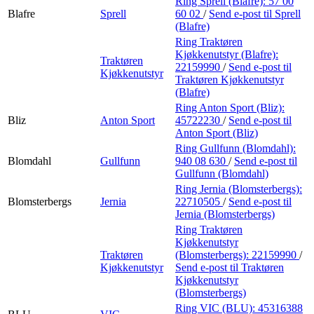
Ring Sprell (Blafre):
57 00
Blafre
Sprell
60 02
/
Send e-post
til Sprell
(Blafre)
Ring Traktøren
Kjøkkenutstyr (Blafre):
Traktøren
22159990
/
Send e-post
til
Kjøkkenutstyr
Traktøren Kjøkkenutstyr
(Blafre)
Ring Anton Sport (Bliz):
Bliz
Anton Sport
45722230
/
Send e-post
til
Anton Sport (Bliz)
Ring Gullfunn (Blomdahl):
Blomdahl
Gullfunn
940 08 630
/
Send e-post
til
Gullfunn (Blomdahl)
Ring Jernia (Blomsterbergs):
Blomsterbergs
Jernia
22710505
/
Send e-post
til
Jernia (Blomsterbergs)
Ring Traktøren
Kjøkkenutstyr
Traktøren
(Blomsterbergs):
22159990
/
Kjøkkenutstyr
Send e-post
til Traktøren
Kjøkkenutstyr
(Blomsterbergs)
Ring VIC (BLU):
45316388