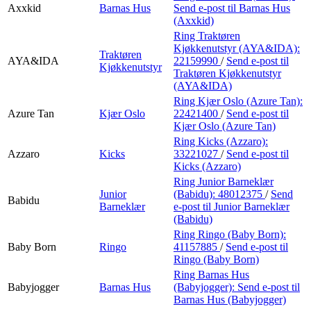
Axxkid
Barnas Hus
Send e-post
til Barnas Hus
(Axxkid)
Ring Traktøren
Kjøkkenutstyr (AYA&IDA):
Traktøren
AYA&IDA
22159990
/
Send e-post
til
Kjøkkenutstyr
Traktøren Kjøkkenutstyr
(AYA&IDA)
Ring Kjær Oslo (Azure Tan):
Azure Tan
Kjær Oslo
22421400
/
Send e-post
til
Kjær Oslo (Azure Tan)
Ring Kicks (Azzaro):
Azzaro
Kicks
33221027
/
Send e-post
til
Kicks (Azzaro)
Ring Junior Barneklær
Junior
(Babidu):
48012375
/
Send
Babidu
Barneklær
e-post
til Junior Barneklær
(Babidu)
Ring Ringo (Baby Born):
Baby Born
Ringo
41157885
/
Send e-post
til
Ringo (Baby Born)
Ring Barnas Hus
Babyjogger
Barnas Hus
(Babyjogger):
Send e-post
til
Barnas Hus (Babyjogger)