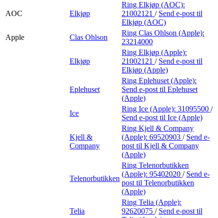
Ring Elkjøp (AOC):
AOC
Elkjøp
21002121
/
Send e-post
til
Elkjøp (AOC)
Ring Clas Ohlson (Apple):
Apple
Clas Ohlson
23214000
Ring Elkjøp (Apple):
Elkjøp
21002121
/
Send e-post
til
Elkjøp (Apple)
Ring Eplehuset (Apple):
Eplehuset
Send e-post
til Eplehuset
(Apple)
Ring Ice (Apple):
31095500
/
Ice
Send e-post
til Ice (Apple)
Ring Kjell & Company
Kjell &
(Apple):
69520903
/
Send e-
Company
post
til Kjell & Company
(Apple)
Ring Telenorbutikken
(Apple):
95402020
/
Send e-
Telenorbutikken
post
til Telenorbutikken
(Apple)
Ring Telia (Apple):
Telia
92620075
/
Send e-post
til