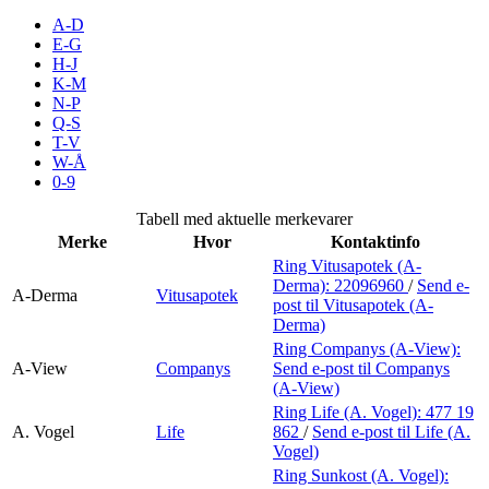
Merker
A-D
E-G
H-J
Inspirasjon
K-M
N-P
Q-S
T-V
Søk
W-Å
0-9
Tabell med aktuelle merkevarer
Merke
Hvor
Kontaktinfo
Åpningstider
Ring Vitusapotek (A-
Derma):
22096960
/
Send e-
Praktisk informasjon
A-Derma
Vitusapotek
post
til Vitusapotek (A-
Derma)
Ledige stillinger
Ring Companys (A-View):
A-View
Companys
Send e-post
til Companys
Magasin
(A-View)
Ring Life (A. Vogel):
477 19
Gavekort
A. Vogel
Life
862
/
Send e-post
til Life (A.
Vogel)
Finn frem
Ring Sunkost (A. Vogel):