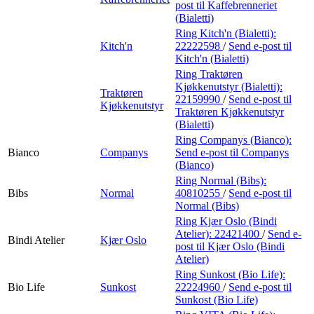
post
til Kaffebrenneriet
(Bialetti)
Ring Kitch'n (Bialetti):
Kitch'n
22222598
/
Send e-post
til
Kitch'n (Bialetti)
Ring Traktøren
Kjøkkenutstyr (Bialetti):
Traktøren
22159990
/
Send e-post
til
Kjøkkenutstyr
Traktøren Kjøkkenutstyr
(Bialetti)
Ring Companys (Bianco):
Bianco
Companys
Send e-post
til Companys
(Bianco)
Ring Normal (Bibs):
Bibs
Normal
40810255
/
Send e-post
til
Normal (Bibs)
Ring Kjær Oslo (Bindi
Atelier):
22421400
/
Send e-
Bindi Atelier
Kjær Oslo
post
til Kjær Oslo (Bindi
Atelier)
Ring Sunkost (Bio Life):
Bio Life
Sunkost
22224960
/
Send e-post
til
Sunkost (Bio Life)