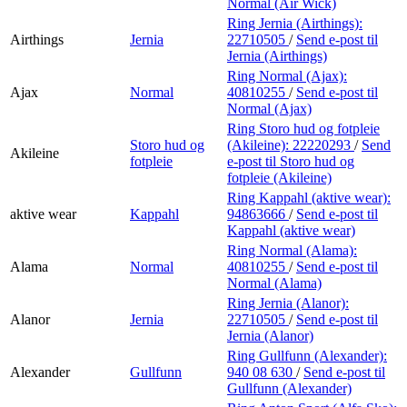
Normal (Air Wick)
Ring Jernia (Airthings):
Airthings
Jernia
22710505
/
Send e-post
til
Jernia (Airthings)
Ring Normal (Ajax):
Ajax
Normal
40810255
/
Send e-post
til
Normal (Ajax)
Ring Storo hud og fotpleie
Storo hud og
(Akileine):
22220293
/
Send
Akileine
fotpleie
e-post
til Storo hud og
fotpleie (Akileine)
Ring Kappahl (aktive wear):
aktive wear
Kappahl
94863666
/
Send e-post
til
Kappahl (aktive wear)
Ring Normal (Alama):
Alama
Normal
40810255
/
Send e-post
til
Normal (Alama)
Ring Jernia (Alanor):
Alanor
Jernia
22710505
/
Send e-post
til
Jernia (Alanor)
Ring Gullfunn (Alexander):
Alexander
Gullfunn
940 08 630
/
Send e-post
til
Gullfunn (Alexander)