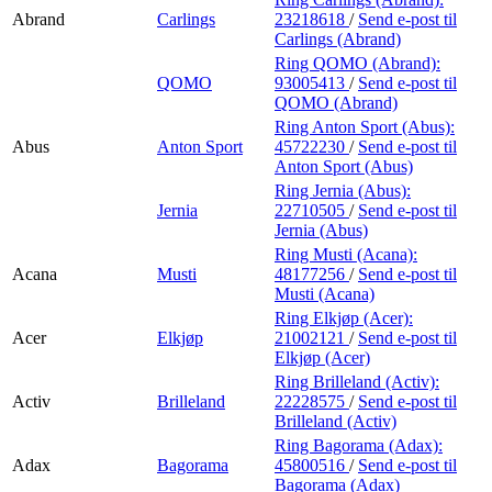
Abrand
Carlings
23218618
/
Send e-post
til
Carlings (Abrand)
Ring QOMO (Abrand):
QOMO
93005413
/
Send e-post
til
QOMO (Abrand)
Ring Anton Sport (Abus):
Abus
Anton Sport
45722230
/
Send e-post
til
Anton Sport (Abus)
Ring Jernia (Abus):
Jernia
22710505
/
Send e-post
til
Jernia (Abus)
Ring Musti (Acana):
Acana
Musti
48177256
/
Send e-post
til
Musti (Acana)
Ring Elkjøp (Acer):
Acer
Elkjøp
21002121
/
Send e-post
til
Elkjøp (Acer)
Ring Brilleland (Activ):
Activ
Brilleland
22228575
/
Send e-post
til
Brilleland (Activ)
Ring Bagorama (Adax):
Adax
Bagorama
45800516
/
Send e-post
til
Bagorama (Adax)