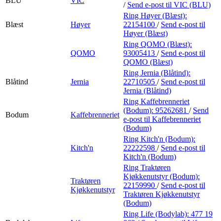
BLU
VIC
/
Send e-post
til VIC (BLU)
Ring Høyer (Blæst):
Blæst
Høyer
22154100
/
Send e-post
til
Høyer (Blæst)
Ring QOMO (Blæst):
QOMO
93005413
/
Send e-post
til
QOMO (Blæst)
Ring Jernia (Blåtind):
Blåtind
Jernia
22710505
/
Send e-post
til
Jernia (Blåtind)
Ring Kaffebrenneriet
(Bodum):
95262681
/
Send
Bodum
Kaffebrenneriet
e-post
til Kaffebrenneriet
(Bodum)
Ring Kitch'n (Bodum):
Kitch'n
22222598
/
Send e-post
til
Kitch'n (Bodum)
Ring Traktøren
Kjøkkenutstyr (Bodum):
Traktøren
22159990
/
Send e-post
til
Kjøkkenutstyr
Traktøren Kjøkkenutstyr
(Bodum)
Ring Life (Bodylab):
477 19