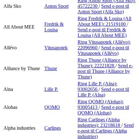
Ring Anton Sport (Alfa Sko):
Alfa Sko
Anton Sport
45722230
/
Send e-post
til
Anton Sport (Alfa Sko)
Ring Fredrik & Louisa (All
Fredrik &
About MEE):
21519100
/
All About MEE
Louisa
Send e-post
til Fredrik &
Louisa (All About MEE)
Ring Vitusapotek (Allévo):
Allévo
Vitusapotek
22096960
/
Send e-post
til
Vitusapotek (Allévo)
Ring Thune (Alliance by
Thune):
22221828
/
Send e-
Alliance by Thune
Thune
post
til Thune (Alliance by
Thune)
Ring Lille P. (Alna):
Alna
Lille P.
93002656
/
Send e-post
til
Lille P. (Alna)
Ring QOMO (Alohas):
Alohas
QOMO
93005413
/
Send e-post
til
QOMO (Alohas)
Ring Carlings (Alpha
industries):
23218618
/
Send
Alpha industries
Carlings
e-post
til Carlings (Alpha
industries)