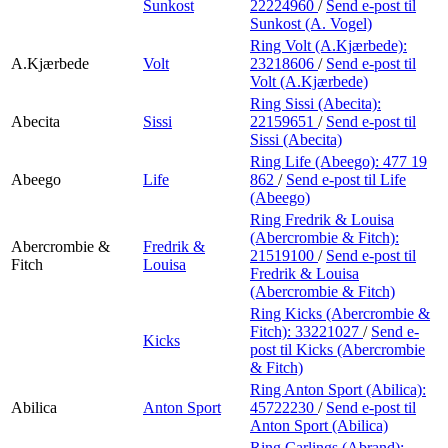
Sunkost
22224960
/
Send e-post
til
Sunkost (A. Vogel)
Ring Volt (A.Kjærbede):
A.Kjærbede
Volt
23218606
/
Send e-post
til
Volt (A.Kjærbede)
Ring Sissi (Abecita):
Abecita
Sissi
22159651
/
Send e-post
til
Sissi (Abecita)
Ring Life (Abeego):
477 19
Abeego
Life
862
/
Send e-post
til Life
(Abeego)
Ring Fredrik & Louisa
(Abercrombie & Fitch):
Abercrombie &
Fredrik &
21519100
/
Send e-post
til
Fitch
Louisa
Fredrik & Louisa
(Abercrombie & Fitch)
Ring Kicks (Abercrombie &
Fitch):
33221027
/
Send e-
Kicks
post
til Kicks (Abercrombie
& Fitch)
Ring Anton Sport (Abilica):
Abilica
Anton Sport
45722230
/
Send e-post
til
Anton Sport (Abilica)
Ring Carlings (Abrand):