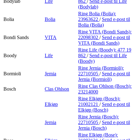
Bodylab
Life
862
/
Send e-post
til Life
(Bodylab)
Ring Bolia (Bolia):
Bolia
Bolia
23963622
/
Send e-post
til
Bolia (Bolia)
Ring VITA (Bondi Sands):
Bondi Sands
VITA
22098302
/
Send e-post
til
VITA (Bondi Sands)
Ring Life (Boody):
477 19
Boody
Life
862
/
Send e-post
til Life
(Boody)
Ring Jernia (Bormioli):
Bormioli
Jernia
22710505
/
Send e-post
til
Jernia (Bormioli)
Ring Clas Ohlson (Bosch):
Bosch
Clas Ohlson
23214000
Ring Elkjøp (Bosch):
Elkjøp
21002121
/
Send e-post
til
Elkjøp (Bosch)
Ring Jernia (Bosch):
Jernia
22710505
/
Send e-post
til
Jernia (Bosch)
Ring Elkjøp (Bose):