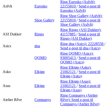
Ring Eurosko (Asfvlt):
Asfvlt
Eurosko
22155810
/
Send e-post
til
Eurosko (Asfvlt)
Ring Shoe Gallery (Asfvlt):
Shoe Gallery
22155810
/
Send e-post
til
Shoe Gallery (Asfvlt)
Ring Ringo (ASI Dukker):
ASI Dukker
Ringo
41157885
/
Send e-post
til
Ringo (ASI Dukker)
Ring dna (Asics):
22228558
/
Asics
dna
Send e-post
til dna (Asics)
Ring QOMO (Asics):
QOMO
93005413
/
Send e-post
til
QOMO (Asics)
Ring Elkjøp (Asko):
Asko
Elkjøp
21002121
/
Send e-post
til
Elkjøp (Asko)
Ring Elkjøp (Asus):
Asus
Elkjøp
21002121
/
Send e-post
til
Elkjøp (Asus)
Ring Companys (Atelier
Atelier Rêve
Companys
Rêve):
Send e-post
til
Companys (Atelier Rêve)