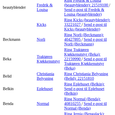
Ring Fredrik & Louisa
Fredrik &
(beautyblender):
21519100
/
beautyblender
Louisa
Send e-post
til Fredrik &
Louisa (beautyblender)
Ring Kicks (beautyblender):
Kicks
33221027
/
Send e-post
til
Kicks (beautyblender)
Ring Norli (Beckmann):
Beckmann
Norli
40427895
/
Send e-post
til
Norli (Beckmann)
Ring Traktøren
Kjøkkenutstyr (Beka):
Traktøren
Beka
22159990
/
Send e-post
til
Kjøkkenutstyr
Traktøren Kjøkkenutstyr
(Beka)
Christiania
Ring Christiania Belysning
Belid
Belysning
(Belid):
22151810
Ring Eplehuset (Belkin):
Belkin
Eplehuset
Send e-post
til Eplehuset
(Belkin)
Ring Normal (Benda):
Benda
Normal
40810255
/
Send e-post
til
Normal (Benda)
Ring Jernia (Bengalack):