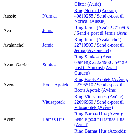
Glitter (Aurie)
Ring Normal (Aussie):
Aussie
Normal
40810255
/
Send e-post
til
Normal (Aussie)
Ring Jernia (Ava):
22710505
Ava
Jernia
/
Send e-post
til Jernia (Ava)
Ring Jernia (Avalanche!):
Avalanche!
Jernia
22710505
/
Send e-post
til
Jernia (Avalanche!)
Ring Sunkost (Avant
Garden):
22224960
/
Send e-
Avant Garden
Sunkost
post
til Sunkost (Avant
Garden)
Ring Boots Apotek (Avène):
Avène
Boots Apotek
22795510
/
Send e-post
til
Boots Apotek (Avène)
Ring Vitusapotek (Avène):
Vitusapotek
22096960
/
Send e-post
til
Vitusapotek (Avène)
Ring Barnas Hus (Avent):
Avent
Barnas Hus
Send e-post
til Barnas Hus
(Avent)
Ring Barnas Hus (Axxkid):