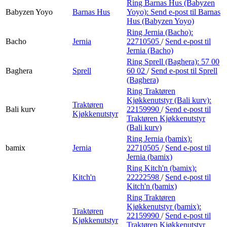
Ring Barnas Hus (Babyzen
Babyzen Yoyo
Barnas Hus
Yoyo):
Send e-post
til Barnas
Hus (Babyzen Yoyo)
Ring Jernia (Bacho):
Bacho
Jernia
22710505
/
Send e-post
til
Jernia (Bacho)
Ring Sprell (Baghera):
57 00
Baghera
Sprell
60 02
/
Send e-post
til Sprell
(Baghera)
Ring Traktøren
Kjøkkenutstyr (Bali kurv):
Traktøren
Bali kurv
22159990
/
Send e-post
til
Kjøkkenutstyr
Traktøren Kjøkkenutstyr
(Bali kurv)
Ring Jernia (bamix):
bamix
Jernia
22710505
/
Send e-post
til
Jernia (bamix)
Ring Kitch'n (bamix):
Kitch'n
22222598
/
Send e-post
til
Kitch'n (bamix)
Ring Traktøren
Kjøkkenutstyr (bamix):
Traktøren
22159990
/
Send e-post
til
Kjøkkenutstyr
Traktøren Kjøkkenutstyr