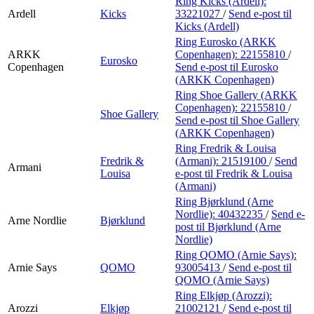
Ring Kicks (Ardell):
Ardell
Kicks
33221027
/
Send e-post
til
Kicks (Ardell)
Ring Eurosko (ARKK
ARKK
Copenhagen):
22155810
/
Eurosko
Copenhagen
Send e-post
til Eurosko
(ARKK Copenhagen)
Ring Shoe Gallery (ARKK
Copenhagen):
22155810
/
Shoe Gallery
Send e-post
til Shoe Gallery
(ARKK Copenhagen)
Ring Fredrik & Louisa
Fredrik &
(Armani):
21519100
/
Send
Armani
Louisa
e-post
til Fredrik & Louisa
(Armani)
Ring Bjørklund (Arne
Nordlie):
40432235
/
Send e-
Arne Nordlie
Bjørklund
post
til Bjørklund (Arne
Nordlie)
Ring QOMO (Arnie Says):
Arnie Says
QOMO
93005413
/
Send e-post
til
QOMO (Arnie Says)
Ring Elkjøp (Arozzi):
Arozzi
Elkjøp
21002121
/
Send e-post
til