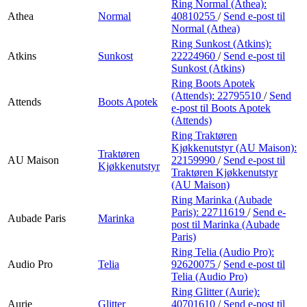
Ring Normal (Athea):
Athea
Normal
40810255
/
Send e-post
til
Normal (Athea)
Ring Sunkost (Atkins):
Atkins
Sunkost
22224960
/
Send e-post
til
Sunkost (Atkins)
Ring Boots Apotek
(Attends):
22795510
/
Send
Attends
Boots Apotek
e-post
til Boots Apotek
(Attends)
Ring Traktøren
Kjøkkenutstyr (AU Maison):
Traktøren
AU Maison
22159990
/
Send e-post
til
Kjøkkenutstyr
Traktøren Kjøkkenutstyr
(AU Maison)
Ring Marinka (Aubade
Paris):
22711619
/
Send e-
Aubade Paris
Marinka
post
til Marinka (Aubade
Paris)
Ring Telia (Audio Pro):
Audio Pro
Telia
92620075
/
Send e-post
til
Telia (Audio Pro)
Ring Glitter (Aurie):
Aurie
Glitter
40701610
/
Send e-post
til