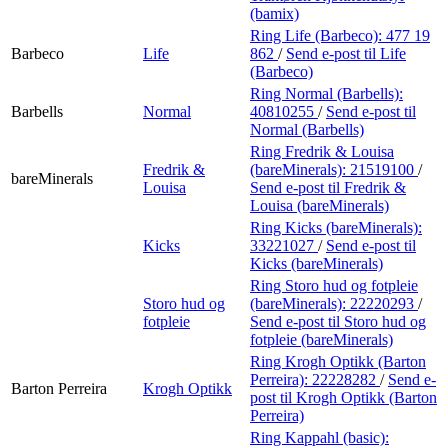
(bamix)
Ring Life (Barbeco):
477 19
Barbeco
Life
862
/
Send e-post
til Life
(Barbeco)
Ring Normal (Barbells):
Barbells
Normal
40810255
/
Send e-post
til
Normal (Barbells)
Ring Fredrik & Louisa
Fredrik &
(bareMinerals):
21519100
/
bareMinerals
Louisa
Send e-post
til Fredrik &
Louisa (bareMinerals)
Ring Kicks (bareMinerals):
Kicks
33221027
/
Send e-post
til
Kicks (bareMinerals)
Ring Storo hud og fotpleie
Storo hud og
(bareMinerals):
22220293
/
fotpleie
Send e-post
til Storo hud og
fotpleie (bareMinerals)
Ring Krogh Optikk (Barton
Perreira):
22228282
/
Send e-
Barton Perreira
Krogh Optikk
post
til Krogh Optikk (Barton
Perreira)
Ring Kappahl (basic):