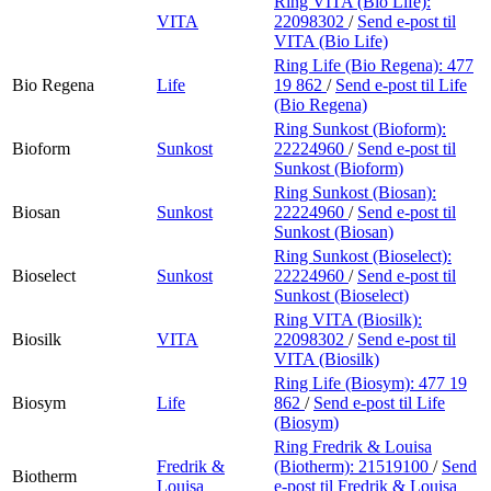
Ring VITA (Bio Life):
VITA
22098302
/
Send e-post
til
VITA (Bio Life)
Ring Life (Bio Regena):
477
Bio Regena
Life
19 862
/
Send e-post
til Life
(Bio Regena)
Ring Sunkost (Bioform):
Bioform
Sunkost
22224960
/
Send e-post
til
Sunkost (Bioform)
Ring Sunkost (Biosan):
Biosan
Sunkost
22224960
/
Send e-post
til
Sunkost (Biosan)
Ring Sunkost (Bioselect):
Bioselect
Sunkost
22224960
/
Send e-post
til
Sunkost (Bioselect)
Ring VITA (Biosilk):
Biosilk
VITA
22098302
/
Send e-post
til
VITA (Biosilk)
Ring Life (Biosym):
477 19
Biosym
Life
862
/
Send e-post
til Life
(Biosym)
Ring Fredrik & Louisa
Fredrik &
(Biotherm):
21519100
/
Send
Biotherm
Louisa
e-post
til Fredrik & Louisa