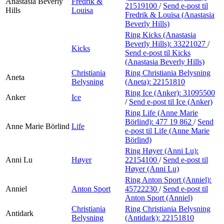
Anastasia Beverly
Fredrik &
21519100
/
Send e-post
til
Hills
Louisa
Fredrik & Louisa (Anastasia
Beverly Hills)
Ring Kicks (Anastasia
Beverly Hills):
33221027
/
Kicks
Send e-post
til Kicks
(Anastasia Beverly Hills)
Christiania
Ring Christiania Belysning
Aneta
Belysning
(Aneta):
22151810
Ring Ice (Anker):
31095500
Anker
Ice
/
Send e-post
til Ice (Anker)
Ring Life (Anne Marie
Börlind):
477 19 862
/
Send
Anne Marie Börlind
Life
e-post
til Life (Anne Marie
Börlind)
Ring Høyer (Anni Lu):
Anni Lu
Høyer
22154100
/
Send e-post
til
Høyer (Anni Lu)
Ring Anton Sport (Anniel):
Anniel
Anton Sport
45722230
/
Send e-post
til
Anton Sport (Anniel)
Christiania
Ring Christiania Belysning
Antidark
Belysning
(Antidark):
22151810