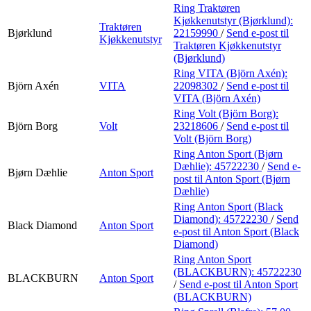
Ring Traktøren
Kjøkkenutstyr (Bjørklund):
Traktøren
Bjørklund
22159990
/
Send e-post
til
Kjøkkenutstyr
Traktøren Kjøkkenutstyr
(Bjørklund)
Ring VITA (Björn Axén):
Björn Axén
VITA
22098302
/
Send e-post
til
VITA (Björn Axén)
Ring Volt (Björn Borg):
Björn Borg
Volt
23218606
/
Send e-post
til
Volt (Björn Borg)
Ring Anton Sport (Bjørn
Dæhlie):
45722230
/
Send e-
Bjørn Dæhlie
Anton Sport
post
til Anton Sport (Bjørn
Dæhlie)
Ring Anton Sport (Black
Diamond):
45722230
/
Send
Black Diamond
Anton Sport
e-post
til Anton Sport (Black
Diamond)
Ring Anton Sport
(BLACKBURN):
45722230
BLACKBURN
Anton Sport
/
Send e-post
til Anton Sport
(BLACKBURN)