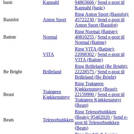
basic
Kappahl
94863666
/
Send e-post
til
Kappahl (basic)
Ring Anton Sport (Basisfot):
Basisfot
Anton Sport
45722230
/
Send e-post
til
Anton Sport (Basisfot)
Ring Normal (Batiste):
Batiste
Normal
40810255
/
Send e-post
til
Normal (Batiste)
Ring VITA (Batiste):
VITA
22098302
/
Send e-post
til
VITA (Batiste)
Ring Brilleland (Be Bright):
Be Bright
Brilleland
22228575
/
Send e-post
til
Brilleland (Be Bright)
Ring Traktøren
Kjøkkenutstyr (Beast):
Traktøren
Beast
22159990
/
Send e-post
til
Kjøkkenutstyr
Traktøren Kjøkkenutstyr
(Beast)
Ring Telenorbutikken
(Beats):
95402020
/
Send e-
Beats
Telenorbutikken
post
til Telenorbutikken
(Beats)