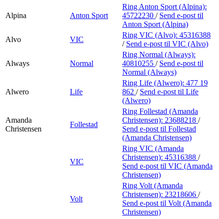
Ring Anton Sport (Alpina):
Alpina
Anton Sport
45722230
/
Send e-post
til
Anton Sport (Alpina)
Ring VIC (Alvo):
45316388
Alvo
VIC
/
Send e-post
til VIC (Alvo)
Ring Normal (Always):
Always
Normal
40810255
/
Send e-post
til
Normal (Always)
Ring Life (Alwero):
477 19
Alwero
Life
862
/
Send e-post
til Life
(Alwero)
Ring Follestad (Amanda
Amanda
Christensen):
23688218
/
Follestad
Christensen
Send e-post
til Follestad
(Amanda Christensen)
Ring VIC (Amanda
Christensen):
45316388
/
VIC
Send e-post
til VIC (Amanda
Christensen)
Ring Volt (Amanda
Christensen):
23218606
/
Volt
Send e-post
til Volt (Amanda
Christensen)