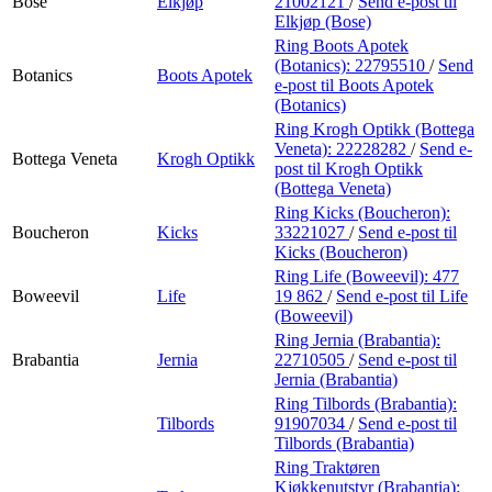
Bose
Elkjøp
21002121
/
Send e-post
til
Elkjøp (Bose)
Ring Boots Apotek
(Botanics):
22795510
/
Send
Botanics
Boots Apotek
e-post
til Boots Apotek
(Botanics)
Ring Krogh Optikk (Bottega
Veneta):
22228282
/
Send e-
Bottega Veneta
Krogh Optikk
post
til Krogh Optikk
(Bottega Veneta)
Ring Kicks (Boucheron):
Boucheron
Kicks
33221027
/
Send e-post
til
Kicks (Boucheron)
Ring Life (Boweevil):
477
Boweevil
Life
19 862
/
Send e-post
til Life
(Boweevil)
Ring Jernia (Brabantia):
Brabantia
Jernia
22710505
/
Send e-post
til
Jernia (Brabantia)
Ring Tilbords (Brabantia):
Tilbords
91907034
/
Send e-post
til
Tilbords (Brabantia)
Ring Traktøren
Kjøkkenutstyr (Brabantia):