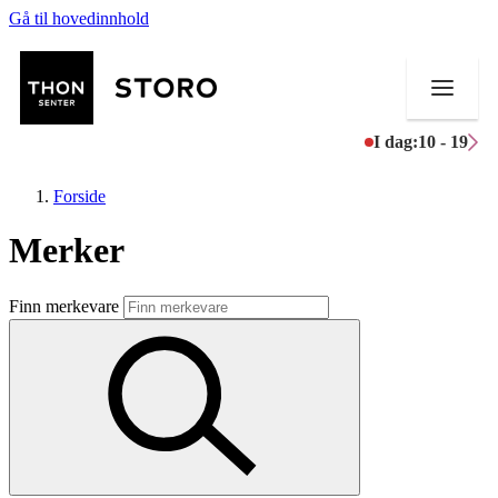
Gå til hovedinnhold
I dag:
10 - 19
Forside
Merker
Butikker
Finn merkevare
Mat og drikke
Helse
Aktiviteter
Tilbud