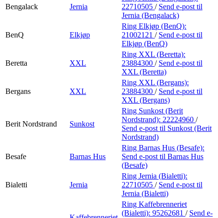
Bengalack
Jernia
22710505
/
Send e-post
til
Jernia (Bengalack)
Ring Elkjøp (BenQ):
BenQ
Elkjøp
21002121
/
Send e-post
til
Elkjøp (BenQ)
Ring XXL (Beretta):
Beretta
XXL
23884300
/
Send e-post
til
XXL (Beretta)
Ring XXL (Bergans):
Bergans
XXL
23884300
/
Send e-post
til
XXL (Bergans)
Ring Sunkost (Berit
Nordstrand):
22224960
/
Berit Nordstrand
Sunkost
Send e-post
til Sunkost (Berit
Nordstrand)
Ring Barnas Hus (Besafe):
Besafe
Barnas Hus
Send e-post
til Barnas Hus
(Besafe)
Ring Jernia (Bialetti):
Bialetti
Jernia
22710505
/
Send e-post
til
Jernia (Bialetti)
Ring Kaffebrenneriet
(Bialetti):
95262681
/
Send e-
Kaffebrenneriet