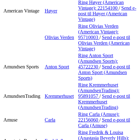
Ring Høyer (American
Vintage):
22154100
/
Send e-
American Vintage
Høyer
post
til Høyer (American
Vintage)
Ring Olivias Verden
(American Vintage):
Olivias Verden
95710003
/
Send e-post
til
Olivias Verden (American
Vintage)
Ring Anton Sport
(Amundsen Sports):
Amundsen Sports
Anton Sport
45722230
/
Send e-post
til
Anton Sport (Amundsen
Sports)
Ring Kremmerhuset
(AmundsenTrading):
AmundsenTrading
Kremmerhuset
95891057
/
Send e-post
til
Kremmerhuset
(AmundsenTrading)
Ring Carla (Amuse):
Amuse
Carla
22156060
/
Send e-post
til
Carla (Amuse)
Ring Fredrik & Louisa
(Anastasia Beverly Hills):