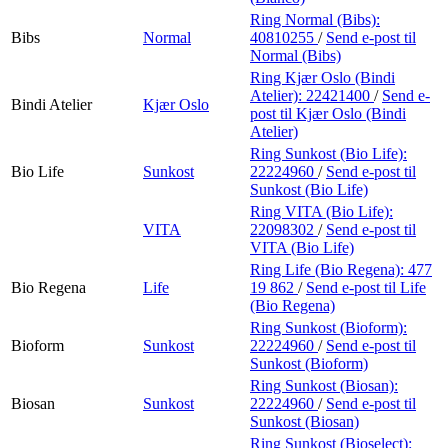
Ring Normal (Bibs):
Bibs
Normal
40810255
/
Send e-post
til
Normal (Bibs)
Ring Kjær Oslo (Bindi
Atelier):
22421400
/
Send e-
Bindi Atelier
Kjær Oslo
post
til Kjær Oslo (Bindi
Atelier)
Ring Sunkost (Bio Life):
Bio Life
Sunkost
22224960
/
Send e-post
til
Sunkost (Bio Life)
Ring VITA (Bio Life):
VITA
22098302
/
Send e-post
til
VITA (Bio Life)
Ring Life (Bio Regena):
477
Bio Regena
Life
19 862
/
Send e-post
til Life
(Bio Regena)
Ring Sunkost (Bioform):
Bioform
Sunkost
22224960
/
Send e-post
til
Sunkost (Bioform)
Ring Sunkost (Biosan):
Biosan
Sunkost
22224960
/
Send e-post
til
Sunkost (Biosan)
Ring Sunkost (Bioselect):