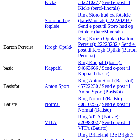
Kicks
33221027
/
Send e-post
til
Kicks (bareMinerals)
Ring Storo hud og fotpleie
Storo hud og
(bareMinerals):
22220293
/
fotpleie
Send e-post
til Storo hud og
fotpleie (bareMinerals)
Ring Krogh Optikk (Barton
Perreira):
22228282
/
Send e-
Barton Perreira
Krogh Optikk
post
til Krogh Optikk (Barton
Perreira)
Ring Kappahl (basic):
basic
Kappahl
94863666
/
Send e-post
til
Kappahl (basic)
Ring Anton Sport (Basisfot):
Basisfot
Anton Sport
45722230
/
Send e-post
til
Anton Sport (Basisfot)
Ring Normal (Batiste):
Batiste
Normal
40810255
/
Send e-post
til
Normal (Batiste)
Ring VITA (Batiste):
VITA
22098302
/
Send e-post
til
VITA (Batiste)
Ring Brilleland (Be Bright):