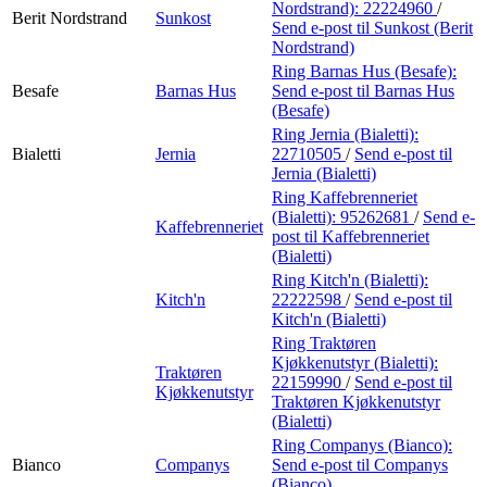
Nordstrand):
22224960
/
Berit Nordstrand
Sunkost
Send e-post
til Sunkost (Berit
Nordstrand)
Ring Barnas Hus (Besafe):
Besafe
Barnas Hus
Send e-post
til Barnas Hus
(Besafe)
Ring Jernia (Bialetti):
Bialetti
Jernia
22710505
/
Send e-post
til
Jernia (Bialetti)
Ring Kaffebrenneriet
(Bialetti):
95262681
/
Send e-
Kaffebrenneriet
post
til Kaffebrenneriet
(Bialetti)
Ring Kitch'n (Bialetti):
Kitch'n
22222598
/
Send e-post
til
Kitch'n (Bialetti)
Ring Traktøren
Kjøkkenutstyr (Bialetti):
Traktøren
22159990
/
Send e-post
til
Kjøkkenutstyr
Traktøren Kjøkkenutstyr
(Bialetti)
Ring Companys (Bianco):
Bianco
Companys
Send e-post
til Companys
(Bianco)