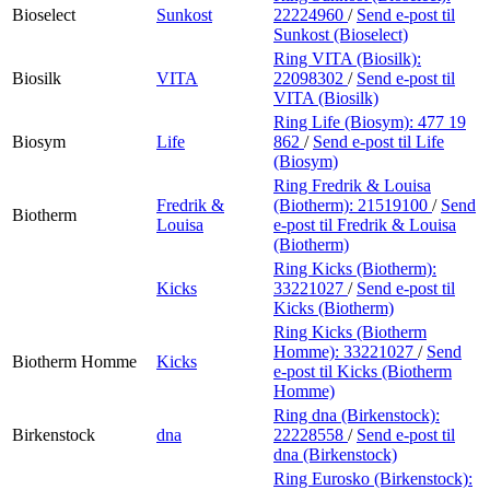
Bioselect
Sunkost
22224960
/
Send e-post
til
Sunkost (Bioselect)
Ring VITA (Biosilk):
Biosilk
VITA
22098302
/
Send e-post
til
VITA (Biosilk)
Ring Life (Biosym):
477 19
Biosym
Life
862
/
Send e-post
til Life
(Biosym)
Ring Fredrik & Louisa
Fredrik &
(Biotherm):
21519100
/
Send
Biotherm
Louisa
e-post
til Fredrik & Louisa
(Biotherm)
Ring Kicks (Biotherm):
Kicks
33221027
/
Send e-post
til
Kicks (Biotherm)
Ring Kicks (Biotherm
Homme):
33221027
/
Send
Biotherm Homme
Kicks
e-post
til Kicks (Biotherm
Homme)
Ring dna (Birkenstock):
Birkenstock
dna
22228558
/
Send e-post
til
dna (Birkenstock)
Ring Eurosko (Birkenstock):