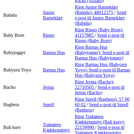
Kicks (Azzaro)
Ring Junior Barneklær
Junior
(Babidu):
48012375
/
Send
Babidu
Barneklær
e-post
til Junior Barneklær
(Babidu)
Ring Ringo (Baby Born):
Baby Born
Ringo
41157885
/
Send e-post
til
Ringo (Baby Born)
Ring Barnas Hus
Babyjogger
Barnas Hus
(Babyjogger):
Send e-post
til
Barnas Hus (Babyjogger)
Ring Barnas Hus (Babyzen
Babyzen Yoyo
Barnas Hus
Yoyo):
Send e-post
til Barnas
Hus (Babyzen Yoyo)
Ring Jernia (Bacho):
Bacho
Jernia
22710505
/
Send e-post
til
Jernia (Bacho)
Ring Sprell (Baghera):
57 00
Baghera
Sprell
60 02
/
Send e-post
til Sprell
(Baghera)
Ring Traktøren
Kjøkkenutstyr (Bali kurv):
Traktøren
Bali kurv
22159990
/
Send e-post
til
Kjøkkenutstyr
Traktøren Kjøkkenutstyr