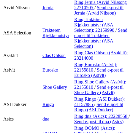
Ring Jernia (Arvid Nilsson):
Arvid Nilsson
Jernia
22710505
/
Send e-post
til
Jernia (Arvid Nilsson)
Ring Traktøren
Kjøkkenutstyr (ASA
Traktøren
Selection):
22159990
/
Send
ASA Selection
Kjøkkenutstyr
e-post
til Traktøren
Kjøkkenutstyr (ASA
Selection)
Ring Clas Ohlson (Asaklitt):
Asaklitt
Clas Ohlson
23214000
Ring Eurosko (Asfvlt):
Asfvlt
Eurosko
22155810
/
Send e-post
til
Eurosko (Asfvlt)
Ring Shoe Gallery (Asfvlt):
Shoe Gallery
22155810
/
Send e-post
til
Shoe Gallery (Asfvlt)
Ring Ringo (ASI Dukker):
ASI Dukker
Ringo
41157885
/
Send e-post
til
Ringo (ASI Dukker)
Ring dna (Asics):
22228558
/
Asics
dna
Send e-post
til dna (Asics)
Ring QOMO (Asics):