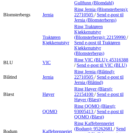
Gullfunn (Blomdahl)
Ring Jernia (Blomsterbergs):
Blomsterbergs
Jernia
22710505
/
Send e-post
til
Jernia (Blomsterbergs)
Ring Traktøren
Kjøkkenutstyr
Traktøren
(Blomsterbergs):
22159990
/
Kjøkkenutstyr
Send e-post
til Traktøren
Kjøkkenutstyr
(Blomsterbergs)
Ring VIC (BLU):
45316388
BLU
VIC
/
Send e-post
til VIC (BLU)
Ring Jernia (Blåtind):
Blåtind
Jernia
22710505
/
Send e-post
til
Jernia (Blåtind)
Ring Høyer (Blæst):
Blæst
Høyer
22154100
/
Send e-post
til
Høyer (Blæst)
Ring QOMO (Blæst):
QOMO
93005413
/
Send e-post
til
QOMO (Blæst)
Ring Kaffebrenneriet
(Bodum):
95262681
/
Send
Bodum
Kaffebrenneriet