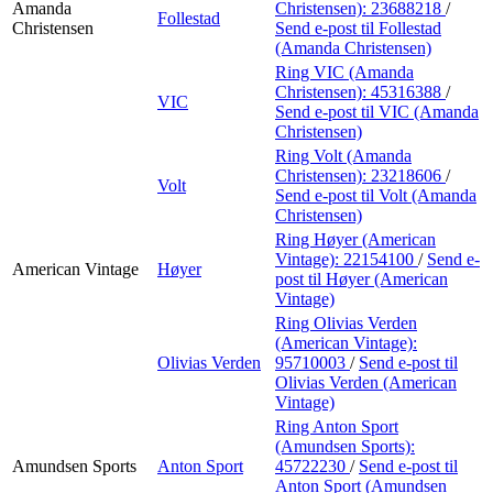
Amanda
Christensen):
23688218
/
Follestad
Christensen
Send e-post
til Follestad
(Amanda Christensen)
Ring VIC (Amanda
Christensen):
45316388
/
VIC
Send e-post
til VIC (Amanda
Christensen)
Ring Volt (Amanda
Christensen):
23218606
/
Volt
Send e-post
til Volt (Amanda
Christensen)
Ring Høyer (American
Vintage):
22154100
/
Send e-
American Vintage
Høyer
post
til Høyer (American
Vintage)
Ring Olivias Verden
(American Vintage):
Olivias Verden
95710003
/
Send e-post
til
Olivias Verden (American
Vintage)
Ring Anton Sport
(Amundsen Sports):
Amundsen Sports
Anton Sport
45722230
/
Send e-post
til
Anton Sport (Amundsen