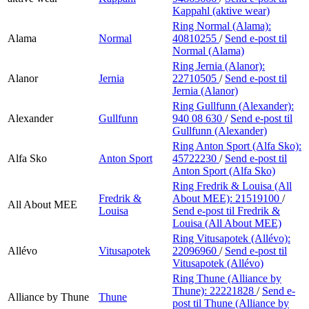
Kappahl (aktive wear)
Ring Normal (Alama):
Alama
Normal
40810255
/
Send e-post
til
Normal (Alama)
Ring Jernia (Alanor):
Alanor
Jernia
22710505
/
Send e-post
til
Jernia (Alanor)
Ring Gullfunn (Alexander):
Alexander
Gullfunn
940 08 630
/
Send e-post
til
Gullfunn (Alexander)
Ring Anton Sport (Alfa Sko):
Alfa Sko
Anton Sport
45722230
/
Send e-post
til
Anton Sport (Alfa Sko)
Ring Fredrik & Louisa (All
Fredrik &
About MEE):
21519100
/
All About MEE
Louisa
Send e-post
til Fredrik &
Louisa (All About MEE)
Ring Vitusapotek (Allévo):
Allévo
Vitusapotek
22096960
/
Send e-post
til
Vitusapotek (Allévo)
Ring Thune (Alliance by
Thune):
22221828
/
Send e-
Alliance by Thune
Thune
post
til Thune (Alliance by