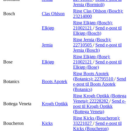
Jernia (Bormioli)
Ring Clas Ohlson (Bosch):
Bosch
Clas Ohlson
23214000
Ring Elkjøp (Bosch):
Elkjøp
21002121
/
Send e-post
til
Elkjøp (Bosch)
Ring Jernia (Bosch):
Jernia
22710505
/
Send e-post
til
Jernia (Bosch)
Ring Elkjøp (Bose):
Bose
Elkjøp
21002121
/
Send e-post
til
Elkjøp (Bose)
Ring Boots Apotek
(Botanics):
22795510
/
Send
Botanics
Boots Apotek
e-post
til Boots Apotek
(Botanics)
Ring Krogh Optikk (Bottega
Veneta):
22228282
/
Send e-
Bottega Veneta
Krogh Optikk
post
til Krogh Optikk
(Bottega Veneta)
Ring Kicks (Boucheron):
Boucheron
Kicks
33221027
/
Send e-post
til
Kicks (Boucheron)