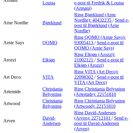
Armani
Louisa
e-post
til Fredrik & Louisa
(Armani)
Ring Bjørklund (Arne
Nordlie):
40432235
/
Send e-
Arne Nordlie
Bjørklund
post
til Bjørklund (Arne
Nordlie)
Ring QOMO (Arnie Says):
Arnie Says
QOMO
93005413
/
Send e-post
til
QOMO (Arnie Says)
Ring Elkjøp (Arozzi):
Arozzi
Elkjøp
21002121
/
Send e-post
til
Elkjøp (Arozzi)
Ring VITA (Art Deco):
Art Deco
VITA
22098302
/
Send e-post
til
VITA (Art Deco)
Christiania
Ring Christiania Belysning
Artemide
Belysning
(Artemide):
22151810
Christiania
Ring Christiania Belysning
Artwood
Belysning
(Artwood):
22151810
Ring David-Andersen
David-
(Arven):
22712101
/
Send e-
Arven
Andersen
post
til David-Andersen
(Arven)