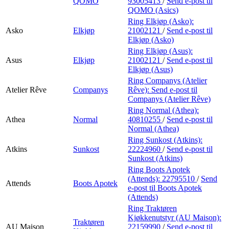
QOMO
93005413
/
Send e-post
til
QOMO (Asics)
Ring Elkjøp (Asko):
Asko
Elkjøp
21002121
/
Send e-post
til
Elkjøp (Asko)
Ring Elkjøp (Asus):
Asus
Elkjøp
21002121
/
Send e-post
til
Elkjøp (Asus)
Ring Companys (Atelier
Atelier Rêve
Companys
Rêve):
Send e-post
til
Companys (Atelier Rêve)
Ring Normal (Athea):
Athea
Normal
40810255
/
Send e-post
til
Normal (Athea)
Ring Sunkost (Atkins):
Atkins
Sunkost
22224960
/
Send e-post
til
Sunkost (Atkins)
Ring Boots Apotek
(Attends):
22795510
/
Send
Attends
Boots Apotek
e-post
til Boots Apotek
(Attends)
Ring Traktøren
Kjøkkenutstyr (AU Maison):
Traktøren
AU Maison
22159990
/
Send e-post
til