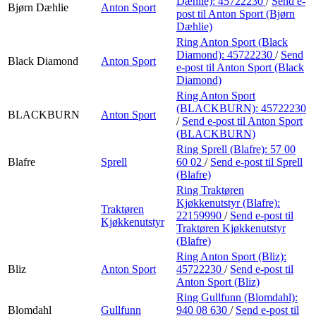
Dæhlie):
45722230
/
Send e-
Bjørn Dæhlie
Anton Sport
post
til Anton Sport (Bjørn
Dæhlie)
Ring Anton Sport (Black
Diamond):
45722230
/
Send
Black Diamond
Anton Sport
e-post
til Anton Sport (Black
Diamond)
Ring Anton Sport
(BLACKBURN):
45722230
BLACKBURN
Anton Sport
/
Send e-post
til Anton Sport
(BLACKBURN)
Ring Sprell (Blafre):
57 00
Blafre
Sprell
60 02
/
Send e-post
til Sprell
(Blafre)
Ring Traktøren
Kjøkkenutstyr (Blafre):
Traktøren
22159990
/
Send e-post
til
Kjøkkenutstyr
Traktøren Kjøkkenutstyr
(Blafre)
Ring Anton Sport (Bliz):
Bliz
Anton Sport
45722230
/
Send e-post
til
Anton Sport (Bliz)
Ring Gullfunn (Blomdahl):
Blomdahl
Gullfunn
940 08 630
/
Send e-post
til