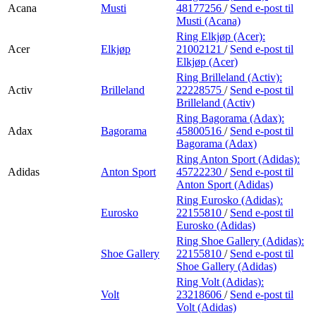
Acana
Musti
48177256
/
Send e-post
til
Musti (Acana)
Ring Elkjøp (Acer):
Acer
Elkjøp
21002121
/
Send e-post
til
Elkjøp (Acer)
Ring Brilleland (Activ):
Activ
Brilleland
22228575
/
Send e-post
til
Brilleland (Activ)
Ring Bagorama (Adax):
Adax
Bagorama
45800516
/
Send e-post
til
Bagorama (Adax)
Ring Anton Sport (Adidas):
Adidas
Anton Sport
45722230
/
Send e-post
til
Anton Sport (Adidas)
Ring Eurosko (Adidas):
Eurosko
22155810
/
Send e-post
til
Eurosko (Adidas)
Ring Shoe Gallery (Adidas):
Shoe Gallery
22155810
/
Send e-post
til
Shoe Gallery (Adidas)
Ring Volt (Adidas):
Volt
23218606
/
Send e-post
til
Volt (Adidas)