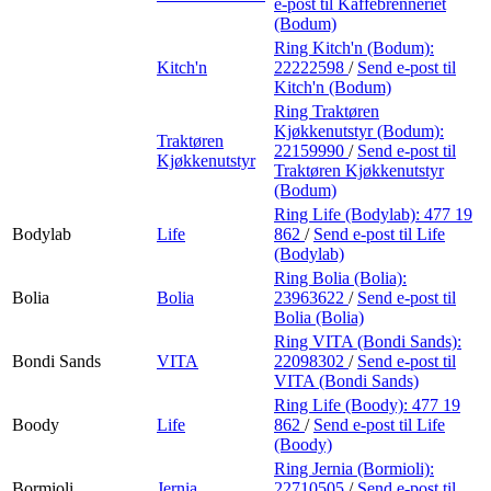
e-post
til Kaffebrenneriet
(Bodum)
Ring Kitch'n (Bodum):
Kitch'n
22222598
/
Send e-post
til
Kitch'n (Bodum)
Ring Traktøren
Kjøkkenutstyr (Bodum):
Traktøren
22159990
/
Send e-post
til
Kjøkkenutstyr
Traktøren Kjøkkenutstyr
(Bodum)
Ring Life (Bodylab):
477 19
Bodylab
Life
862
/
Send e-post
til Life
(Bodylab)
Ring Bolia (Bolia):
Bolia
Bolia
23963622
/
Send e-post
til
Bolia (Bolia)
Ring VITA (Bondi Sands):
Bondi Sands
VITA
22098302
/
Send e-post
til
VITA (Bondi Sands)
Ring Life (Boody):
477 19
Boody
Life
862
/
Send e-post
til Life
(Boody)
Ring Jernia (Bormioli):
Bormioli
Jernia
22710505
/
Send e-post
til