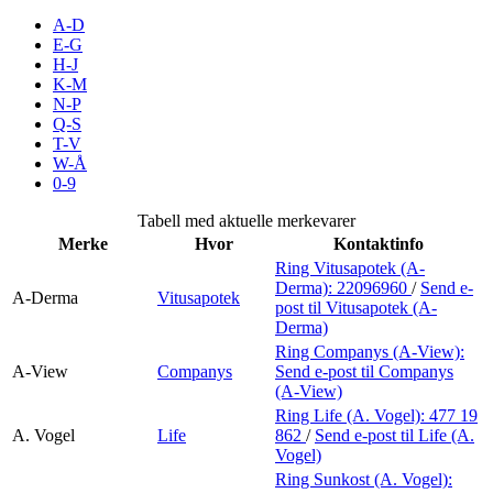
Merker
A-D
E-G
H-J
Inspirasjon
K-M
N-P
Q-S
T-V
Søk
W-Å
0-9
Tabell med aktuelle merkevarer
Merke
Hvor
Kontaktinfo
Åpningstider
Ring Vitusapotek (A-
Derma):
22096960
/
Send e-
Praktisk informasjon
A-Derma
Vitusapotek
post
til Vitusapotek (A-
Derma)
Ledige stillinger
Ring Companys (A-View):
A-View
Companys
Send e-post
til Companys
Magasin
(A-View)
Ring Life (A. Vogel):
477 19
Gavekort
A. Vogel
Life
862
/
Send e-post
til Life (A.
Vogel)
Finn frem
Ring Sunkost (A. Vogel):