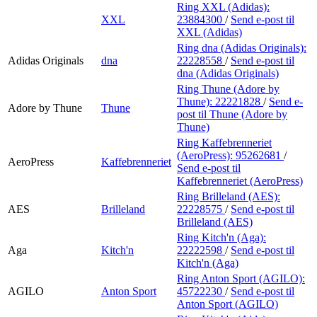
Ring XXL (Adidas):
XXL
23884300
/
Send e-post
til
XXL (Adidas)
Ring dna (Adidas Originals):
Adidas Originals
dna
22228558
/
Send e-post
til
dna (Adidas Originals)
Ring Thune (Adore by
Thune):
22221828
/
Send e-
Adore by Thune
Thune
post
til Thune (Adore by
Thune)
Ring Kaffebrenneriet
(AeroPress):
95262681
/
AeroPress
Kaffebrenneriet
Send e-post
til
Kaffebrenneriet (AeroPress)
Ring Brilleland (AES):
AES
Brilleland
22228575
/
Send e-post
til
Brilleland (AES)
Ring Kitch'n (Aga):
Aga
Kitch'n
22222598
/
Send e-post
til
Kitch'n (Aga)
Ring Anton Sport (AGILO):
AGILO
Anton Sport
45722230
/
Send e-post
til
Anton Sport (AGILO)