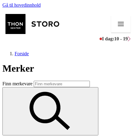
Gå til hovedinnhold
I dag:
10 - 19
Forside
Merker
Butikker
Finn merkevare
Mat og drikke
Helse
Aktiviteter
Tilbud