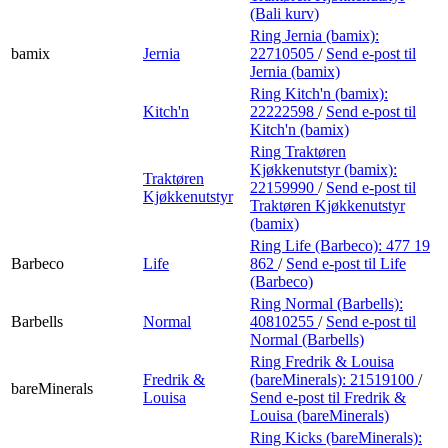
(Bali kurv)
Ring Jernia (bamix):
bamix
Jernia
22710505
/
Send e-post
til
Jernia (bamix)
Ring Kitch'n (bamix):
Kitch'n
22222598
/
Send e-post
til
Kitch'n (bamix)
Ring Traktøren
Kjøkkenutstyr (bamix):
Traktøren
22159990
/
Send e-post
til
Kjøkkenutstyr
Traktøren Kjøkkenutstyr
(bamix)
Ring Life (Barbeco):
477 19
Barbeco
Life
862
/
Send e-post
til Life
(Barbeco)
Ring Normal (Barbells):
Barbells
Normal
40810255
/
Send e-post
til
Normal (Barbells)
Ring Fredrik & Louisa
Fredrik &
(bareMinerals):
21519100
/
bareMinerals
Louisa
Send e-post
til Fredrik &
Louisa (bareMinerals)
Ring Kicks (bareMinerals):