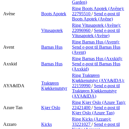
Garden)
Ring Boots Apotek (Avène):
Avène
Boots Apotek
22795510
/
Send e-post
til
Boots Apotek (Avène)
Ring Vitusapotek (Avène):
Vitusapotek
22096960
/
Send e-post
til
Vitusapotek (Avène)
Ring Barnas Hus (Avent):
Avent
Barnas Hus
Send e-post
til Barnas Hus
(Avent)
Ring Barnas Hus (Axxkid):
Axxkid
Barnas Hus
Send e-post
til Barnas Hus
(Axxkid)
Ring Traktøren
Kjøkkenutstyr (AYA&IDA):
Traktøren
AYA&IDA
22159990
/
Send e-post
til
Kjøkkenutstyr
Traktøren Kjøkkenutstyr
(AYA&IDA)
Ring Kjær Oslo (Azure Tan):
Azure Tan
Kjær Oslo
22421400
/
Send e-post
til
Kjær Oslo (Azure Tan)
Ring Kicks (Azzaro):
Azzaro
Kicks
33221027
/
Send e-post
til