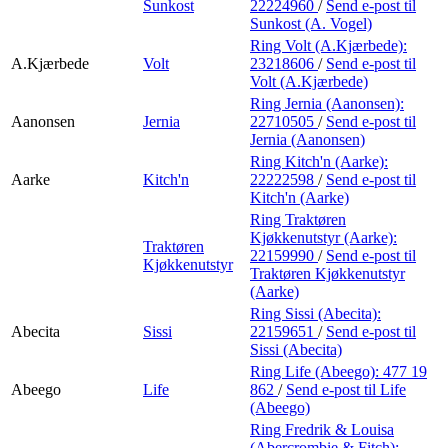
Sunkost
22224960
/
Send e-post
til
Sunkost (A. Vogel)
Ring Volt (A.Kjærbede):
A.Kjærbede
Volt
23218606
/
Send e-post
til
Volt (A.Kjærbede)
Ring Jernia (Aanonsen):
Aanonsen
Jernia
22710505
/
Send e-post
til
Jernia (Aanonsen)
Ring Kitch'n (Aarke):
Aarke
Kitch'n
22222598
/
Send e-post
til
Kitch'n (Aarke)
Ring Traktøren
Kjøkkenutstyr (Aarke):
Traktøren
22159990
/
Send e-post
til
Kjøkkenutstyr
Traktøren Kjøkkenutstyr
(Aarke)
Ring Sissi (Abecita):
Abecita
Sissi
22159651
/
Send e-post
til
Sissi (Abecita)
Ring Life (Abeego):
477 19
Abeego
Life
862
/
Send e-post
til Life
(Abeego)
Ring Fredrik & Louisa
(Abercrombie & Fitch):