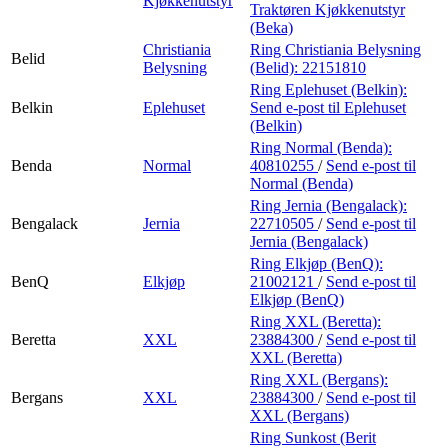
Kjøkkenutstyr
Traktøren Kjøkkenutstyr
(Beka)
Christiania
Ring Christiania Belysning
Belid
Belysning
(Belid):
22151810
Ring Eplehuset (Belkin):
Belkin
Eplehuset
Send e-post
til Eplehuset
(Belkin)
Ring Normal (Benda):
Benda
Normal
40810255
/
Send e-post
til
Normal (Benda)
Ring Jernia (Bengalack):
Bengalack
Jernia
22710505
/
Send e-post
til
Jernia (Bengalack)
Ring Elkjøp (BenQ):
BenQ
Elkjøp
21002121
/
Send e-post
til
Elkjøp (BenQ)
Ring XXL (Beretta):
Beretta
XXL
23884300
/
Send e-post
til
XXL (Beretta)
Ring XXL (Bergans):
Bergans
XXL
23884300
/
Send e-post
til
XXL (Bergans)
Ring Sunkost (Berit