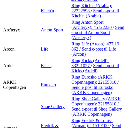
Ring Kitch'n (Arabia):
Kitch'n
22222598
/
Send e-post
til
Kitch'n (Arabia)
Ring Anton Sport
(Arc'teryx):
45722230
/
Send
Arc'teryx
Anton Sport
e-post
til Anton Sport
(Arc'teryx)
Ring Life (Arcon):
477 19
Arcon
Life
862
/
Send e-post
til Life
(Arcon)
Ring Kicks (Ardell):
Ardell
Kicks
33221027
/
Send e-post
til
Kicks (Ardell)
Ring Eurosko (ARKK
ARKK
Copenhagen):
22155810
/
Eurosko
Copenhagen
Send e-post
til Eurosko
(ARKK Copenhagen)
Ring Shoe Gallery (ARKK
Copenhagen):
22155810
/
Shoe Gallery
Send e-post
til Shoe Gallery
(ARKK Copenhagen)
Ring Fredrik & Louisa
Fredrik &
(Armani):
21519100
/
Send