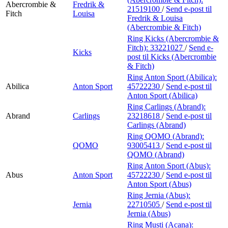
Abercrombie &
Fredrik &
21519100
/
Send e-post
til
Fitch
Louisa
Fredrik & Louisa
(Abercrombie & Fitch)
Ring Kicks (Abercrombie &
Fitch):
33221027
/
Send e-
Kicks
post
til Kicks (Abercrombie
& Fitch)
Ring Anton Sport (Abilica):
Abilica
Anton Sport
45722230
/
Send e-post
til
Anton Sport (Abilica)
Ring Carlings (Abrand):
Abrand
Carlings
23218618
/
Send e-post
til
Carlings (Abrand)
Ring QOMO (Abrand):
QOMO
93005413
/
Send e-post
til
QOMO (Abrand)
Ring Anton Sport (Abus):
Abus
Anton Sport
45722230
/
Send e-post
til
Anton Sport (Abus)
Ring Jernia (Abus):
Jernia
22710505
/
Send e-post
til
Jernia (Abus)
Ring Musti (Acana):