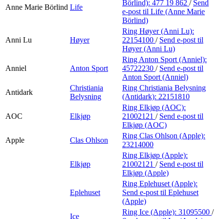
Börlind):
477 19 862
/
Send
Anne Marie Börlind
Life
e-post
til Life (Anne Marie
Börlind)
Ring Høyer (Anni Lu):
Anni Lu
Høyer
22154100
/
Send e-post
til
Høyer (Anni Lu)
Ring Anton Sport (Anniel):
Anniel
Anton Sport
45722230
/
Send e-post
til
Anton Sport (Anniel)
Christiania
Ring Christiania Belysning
Antidark
Belysning
(Antidark):
22151810
Ring Elkjøp (AOC):
AOC
Elkjøp
21002121
/
Send e-post
til
Elkjøp (AOC)
Ring Clas Ohlson (Apple):
Apple
Clas Ohlson
23214000
Ring Elkjøp (Apple):
Elkjøp
21002121
/
Send e-post
til
Elkjøp (Apple)
Ring Eplehuset (Apple):
Eplehuset
Send e-post
til Eplehuset
(Apple)
Ring Ice (Apple):
31095500
/
Ice