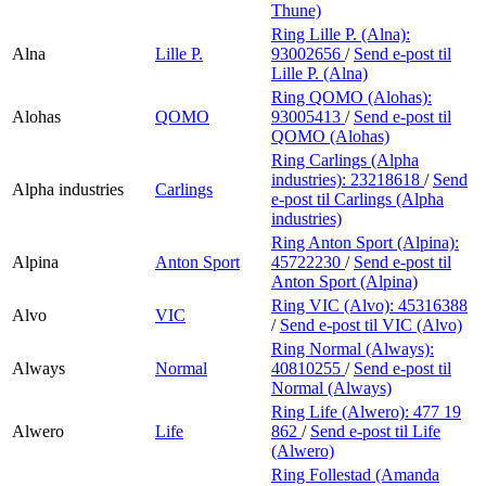
Thune)
Ring Lille P. (Alna):
Alna
Lille P.
93002656
/
Send e-post
til
Lille P. (Alna)
Ring QOMO (Alohas):
Alohas
QOMO
93005413
/
Send e-post
til
QOMO (Alohas)
Ring Carlings (Alpha
industries):
23218618
/
Send
Alpha industries
Carlings
e-post
til Carlings (Alpha
industries)
Ring Anton Sport (Alpina):
Alpina
Anton Sport
45722230
/
Send e-post
til
Anton Sport (Alpina)
Ring VIC (Alvo):
45316388
Alvo
VIC
/
Send e-post
til VIC (Alvo)
Ring Normal (Always):
Always
Normal
40810255
/
Send e-post
til
Normal (Always)
Ring Life (Alwero):
477 19
Alwero
Life
862
/
Send e-post
til Life
(Alwero)
Ring Follestad (Amanda