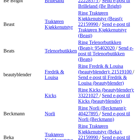
Be Bright
Brilleland
22228575
/
Send e-post
til
Brilleland (Be Bright)
Ring Traktøren
Kjøkkenutstyr (Beast):
Traktøren
Beast
22159990
/
Send e-post
til
Kjøkkenutstyr
Traktøren Kjøkkenutstyr
(Beast)
Ring Telenorbutikken
(Beats):
95402020
/
Send e-
Beats
Telenorbutikken
post
til Telenorbutikken
(Beats)
Ring Fredrik & Louisa
Fredrik &
(beautyblender):
21519100
/
beautyblender
Louisa
Send e-post
til Fredrik &
Louisa (beautyblender)
Ring Kicks (beautyblender):
Kicks
33221027
/
Send e-post
til
Kicks (beautyblender)
Ring Norli (Beckmann):
Beckmann
Norli
40427895
/
Send e-post
til
Norli (Beckmann)
Ring Traktøren
Kjøkkenutstyr (Beka):
Traktøren
Beka
22159990
/
Send e-post
til