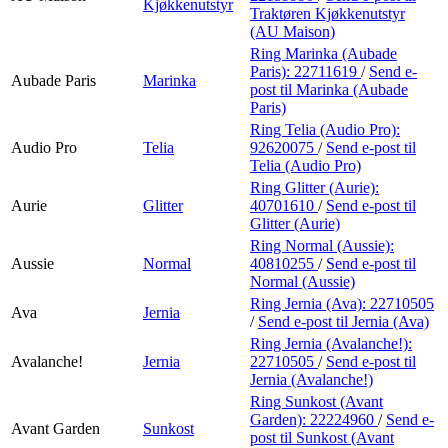
Kjøkkenutstyr
Traktøren Kjøkkenutstyr
(AU Maison)
Ring Marinka (Aubade
Paris):
22711619
/
Send e-
Aubade Paris
Marinka
post
til Marinka (Aubade
Paris)
Ring Telia (Audio Pro):
Audio Pro
Telia
92620075
/
Send e-post
til
Telia (Audio Pro)
Ring Glitter (Aurie):
Aurie
Glitter
40701610
/
Send e-post
til
Glitter (Aurie)
Ring Normal (Aussie):
Aussie
Normal
40810255
/
Send e-post
til
Normal (Aussie)
Ring Jernia (Ava):
22710505
Ava
Jernia
/
Send e-post
til Jernia (Ava)
Ring Jernia (Avalanche!):
Avalanche!
Jernia
22710505
/
Send e-post
til
Jernia (Avalanche!)
Ring Sunkost (Avant
Garden):
22224960
/
Send e-
Avant Garden
Sunkost
post
til Sunkost (Avant