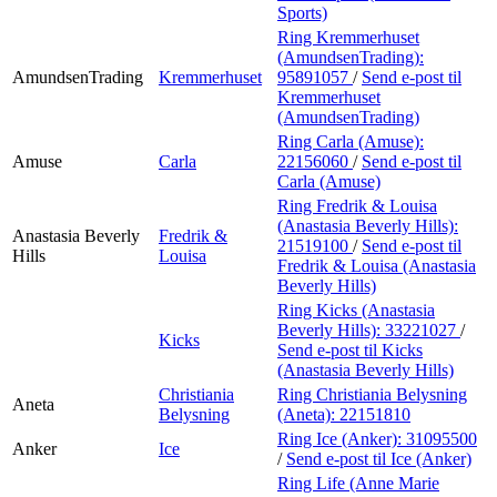
Sports)
Ring Kremmerhuset
(AmundsenTrading):
AmundsenTrading
Kremmerhuset
95891057
/
Send e-post
til
Kremmerhuset
(AmundsenTrading)
Ring Carla (Amuse):
Amuse
Carla
22156060
/
Send e-post
til
Carla (Amuse)
Ring Fredrik & Louisa
(Anastasia Beverly Hills):
Anastasia Beverly
Fredrik &
21519100
/
Send e-post
til
Hills
Louisa
Fredrik & Louisa (Anastasia
Beverly Hills)
Ring Kicks (Anastasia
Beverly Hills):
33221027
/
Kicks
Send e-post
til Kicks
(Anastasia Beverly Hills)
Christiania
Ring Christiania Belysning
Aneta
Belysning
(Aneta):
22151810
Ring Ice (Anker):
31095500
Anker
Ice
/
Send e-post
til Ice (Anker)
Ring Life (Anne Marie