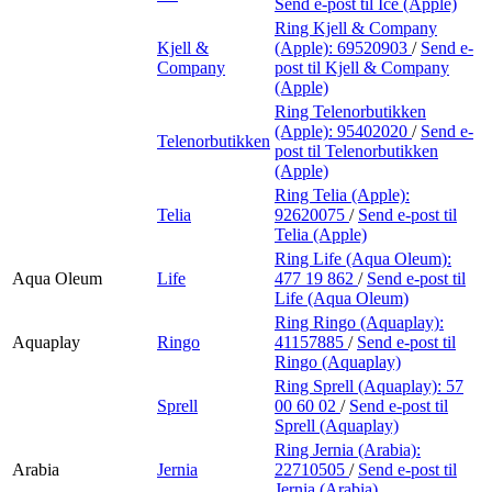
Send e-post
til Ice (Apple)
Ring Kjell & Company
Kjell &
(Apple):
69520903
/
Send e-
Company
post
til Kjell & Company
(Apple)
Ring Telenorbutikken
(Apple):
95402020
/
Send e-
Telenorbutikken
post
til Telenorbutikken
(Apple)
Ring Telia (Apple):
Telia
92620075
/
Send e-post
til
Telia (Apple)
Ring Life (Aqua Oleum):
Aqua Oleum
Life
477 19 862
/
Send e-post
til
Life (Aqua Oleum)
Ring Ringo (Aquaplay):
Aquaplay
Ringo
41157885
/
Send e-post
til
Ringo (Aquaplay)
Ring Sprell (Aquaplay):
57
Sprell
00 60 02
/
Send e-post
til
Sprell (Aquaplay)
Ring Jernia (Arabia):
Arabia
Jernia
22710505
/
Send e-post
til
Jernia (Arabia)