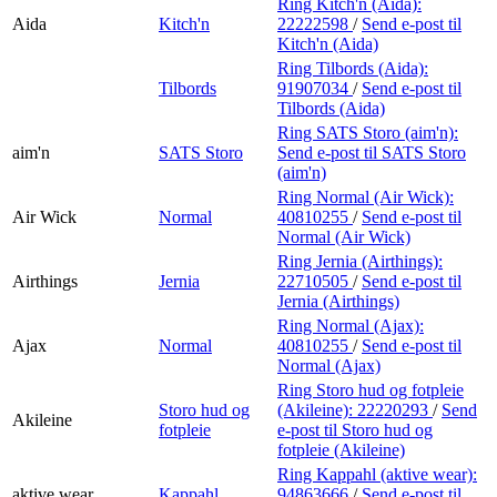
Ring Kitch'n (Aida):
Aida
Kitch'n
22222598
/
Send e-post
til
Kitch'n (Aida)
Ring Tilbords (Aida):
Tilbords
91907034
/
Send e-post
til
Tilbords (Aida)
Ring SATS Storo (aim'n):
aim'n
SATS Storo
Send e-post
til SATS Storo
(aim'n)
Ring Normal (Air Wick):
Air Wick
Normal
40810255
/
Send e-post
til
Normal (Air Wick)
Ring Jernia (Airthings):
Airthings
Jernia
22710505
/
Send e-post
til
Jernia (Airthings)
Ring Normal (Ajax):
Ajax
Normal
40810255
/
Send e-post
til
Normal (Ajax)
Ring Storo hud og fotpleie
Storo hud og
(Akileine):
22220293
/
Send
Akileine
fotpleie
e-post
til Storo hud og
fotpleie (Akileine)
Ring Kappahl (aktive wear):
aktive wear
Kappahl
94863666
/
Send e-post
til