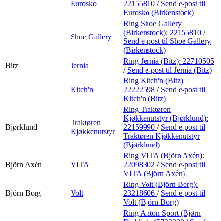
Eurosko
22155810
/
Send e-post
til
Eurosko (Birkenstock)
Ring Shoe Gallery
(Birkenstock):
22155810
/
Shoe Gallery
Send e-post
til Shoe Gallery
(Birkenstock)
Ring Jernia (Bitz):
22710505
Bitz
Jernia
/
Send e-post
til Jernia (Bitz)
Ring Kitch'n (Bitz):
Kitch'n
22222598
/
Send e-post
til
Kitch'n (Bitz)
Ring Traktøren
Kjøkkenutstyr (Bjørklund):
Traktøren
Bjørklund
22159990
/
Send e-post
til
Kjøkkenutstyr
Traktøren Kjøkkenutstyr
(Bjørklund)
Ring VITA (Björn Axén):
Björn Axén
VITA
22098302
/
Send e-post
til
VITA (Björn Axén)
Ring Volt (Björn Borg):
Björn Borg
Volt
23218606
/
Send e-post
til
Volt (Björn Borg)
Ring Anton Sport (Bjørn