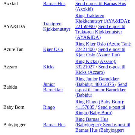
Axxkid
Barnas Hus
Send e-post
til Barnas Hus
(Axxkid)
Ring Traktøren
Kjøkkenutstyr (AYA&IDA):
Traktøren
AYA&IDA
22159990
/
Send e-post
til
Kjøkkenutstyr
Traktøren Kjøkkenutstyr
(AYA&IDA)
Ring Kjær Oslo (Azure Tan):
Azure Tan
Kjær Oslo
22421400
/
Send e-post
til
Kjær Oslo (Azure Tan)
Ring Kicks (Azzaro):
Azzaro
Kicks
33221027
/
Send e-post
til
Kicks (Azzaro)
Ring Junior Barneklær
Junior
(Babidu):
48012375
/
Send
Babidu
Barneklær
e-post
til Junior Barneklær
(Babidu)
Ring Ringo (Baby Born):
Baby Born
Ringo
41157885
/
Send e-post
til
Ringo (Baby Born)
Ring Barnas Hus
Babyjogger
Barnas Hus
(Babyjogger):
Send e-post
til
Barnas Hus (Babyjogger)