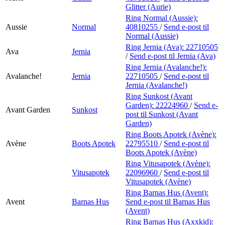
Glitter (Aurie)
Ring Normal (Aussie):
Aussie
Normal
40810255
/
Send e-post
til
Normal (Aussie)
Ring Jernia (Ava):
22710505
Ava
Jernia
/
Send e-post
til Jernia (Ava)
Ring Jernia (Avalanche!):
Avalanche!
Jernia
22710505
/
Send e-post
til
Jernia (Avalanche!)
Ring Sunkost (Avant
Garden):
22224960
/
Send e-
Avant Garden
Sunkost
post
til Sunkost (Avant
Garden)
Ring Boots Apotek (Avène):
Avène
Boots Apotek
22795510
/
Send e-post
til
Boots Apotek (Avène)
Ring Vitusapotek (Avène):
Vitusapotek
22096960
/
Send e-post
til
Vitusapotek (Avène)
Ring Barnas Hus (Avent):
Avent
Barnas Hus
Send e-post
til Barnas Hus
(Avent)
Ring Barnas Hus (Axxkid):