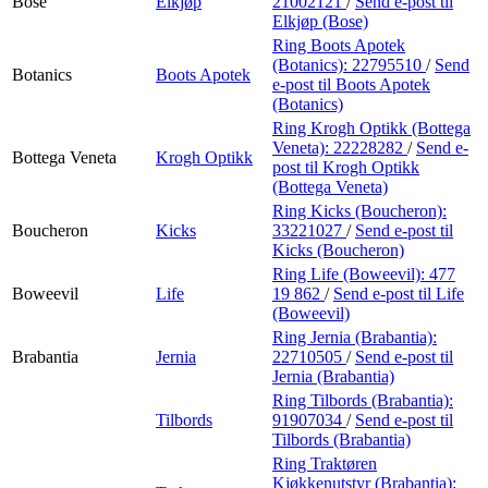
Bose
Elkjøp
21002121
/
Send e-post
til
Elkjøp (Bose)
Ring Boots Apotek
(Botanics):
22795510
/
Send
Botanics
Boots Apotek
e-post
til Boots Apotek
(Botanics)
Ring Krogh Optikk (Bottega
Veneta):
22228282
/
Send e-
Bottega Veneta
Krogh Optikk
post
til Krogh Optikk
(Bottega Veneta)
Ring Kicks (Boucheron):
Boucheron
Kicks
33221027
/
Send e-post
til
Kicks (Boucheron)
Ring Life (Boweevil):
477
Boweevil
Life
19 862
/
Send e-post
til Life
(Boweevil)
Ring Jernia (Brabantia):
Brabantia
Jernia
22710505
/
Send e-post
til
Jernia (Brabantia)
Ring Tilbords (Brabantia):
Tilbords
91907034
/
Send e-post
til
Tilbords (Brabantia)
Ring Traktøren
Kjøkkenutstyr (Brabantia):