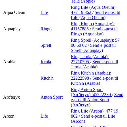
Telia (Apple)
Ring Life (Aqua Oleum):
Aqua Oleum
Life
477 19 862
/
Send e-post
til
Life (Aqua Oleum)
Ring Ringo (Aquaplay):
Aquaplay
Ringo
41157885
/
Send e-post
til
Ringo (Aquaplay)
Ring Sprell (Aquaplay):
57
Sprell
00 60 02
/
Send e-post
til
Sprell (Aquaplay)
Ring Jernia (Arabia):
Arabia
Jernia
22710505
/
Send e-post
til
Jernia (Arabia)
Ring Kitch'n (Arabia):
Kitch'n
22222598
/
Send e-post
til
Kitch'n (Arabia)
Ring Anton Sport
(Arc'teryx):
45722230
/
Send
Arc'teryx
Anton Sport
e-post
til Anton Sport
(Arc'teryx)
Ring Life (Arcon):
477 19
Arcon
Life
862
/
Send e-post
til Life
(Arcon)