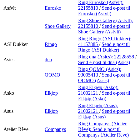
Ring Eurosko (Asfvlt):
Asfvlt
Eurosko
22155810
/
Send e-post
til
Eurosko (Asfvlt)
Ring Shoe Gallery (Asfvlt):
Shoe Gallery
22155810
/
Send e-post
til
Shoe Gallery (Asfvlt)
Ring Ringo (ASI Dukker):
ASI Dukker
Ringo
41157885
/
Send e-post
til
Ringo (ASI Dukker)
Ring dna (Asics):
22228558
/
Asics
dna
Send e-post
til dna (Asics)
Ring QOMO (Asics):
QOMO
93005413
/
Send e-post
til
QOMO (Asics)
Ring Elkjøp (Asko):
Asko
Elkjøp
21002121
/
Send e-post
til
Elkjøp (Asko)
Ring Elkjøp (Asus):
Asus
Elkjøp
21002121
/
Send e-post
til
Elkjøp (Asus)
Ring Companys (Atelier
Atelier Rêve
Companys
Rêve):
Send e-post
til
Companys (Atelier Rêve)