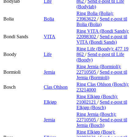
Bodylab
Life
862
/
Send e-post
til Life
(Bodylab)
Ring Bolia (Bolia):
Bolia
Bolia
23963622
/
Send e-post
til
Bolia (Bolia)
Ring VITA (Bondi Sands):
Bondi Sands
VITA
22098302
/
Send e-post
til
VITA (Bondi Sands)
Ring Life (Boody):
477 19
Boody
Life
862
/
Send e-post
til Life
(Boody)
Ring Jernia (Bormioli):
Bormioli
Jernia
22710505
/
Send e-post
til
Jernia (Bormioli)
Ring Clas Ohlson (Bosch):
Bosch
Clas Ohlson
23214000
Ring Elkjøp (Bosch):
Elkjøp
21002121
/
Send e-post
til
Elkjøp (Bosch)
Ring Jernia (Bosch):
Jernia
22710505
/
Send e-post
til
Jernia (Bosch)
Ring Elkjøp (Bose):