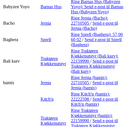
Ring Barnas Hus (Babyzen
Babyzen Yoyo
Barnas Hus
Yoyo):
Send e-post
til Barnas
Hus (Babyzen Yoyo)
Ring Jernia (Bacho):
Bacho
Jernia
22710505
/
Send e-post
til
Jernia (Bacho)
Ring Sprell (Baghera):
57 00
Baghera
Sprell
60 02
/
Send e-post
til Sprell
(Baghera)
Ring Traktøren
Kjøkkenutstyr (Bali kurv):
Traktøren
Bali kurv
22159990
/
Send e-post
til
Kjøkkenutstyr
Traktøren Kjøkkenutstyr
(Bali kurv)
Ring Jernia (bamix):
bamix
Jernia
22710505
/
Send e-post
til
Jernia (bamix)
Ring Kitch'n (bamix):
Kitch'n
22222598
/
Send e-post
til
Kitch'n (bamix)
Ring Traktøren
Kjøkkenutstyr (bamix):
Traktøren
22159990
/
Send e-post
til
Kjøkkenutstyr
Traktøren Kjøkkenutstyr