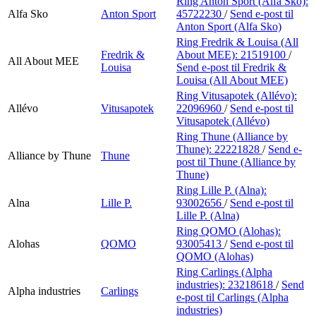
Ring Anton Sport (Alfa Sko):
Alfa Sko
Anton Sport
45722230
/
Send e-post
til
Anton Sport (Alfa Sko)
Ring Fredrik & Louisa (All
Fredrik &
About MEE):
21519100
/
All About MEE
Louisa
Send e-post
til Fredrik &
Louisa (All About MEE)
Ring Vitusapotek (Allévo):
Allévo
Vitusapotek
22096960
/
Send e-post
til
Vitusapotek (Allévo)
Ring Thune (Alliance by
Thune):
22221828
/
Send e-
Alliance by Thune
Thune
post
til Thune (Alliance by
Thune)
Ring Lille P. (Alna):
Alna
Lille P.
93002656
/
Send e-post
til
Lille P. (Alna)
Ring QOMO (Alohas):
Alohas
QOMO
93005413
/
Send e-post
til
QOMO (Alohas)
Ring Carlings (Alpha
industries):
23218618
/
Send
Alpha industries
Carlings
e-post
til Carlings (Alpha
industries)