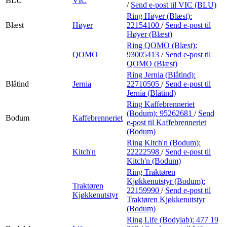
BLU
VIC
/
Send e-post
til VIC (BLU)
Ring Høyer (Blæst):
Blæst
Høyer
22154100
/
Send e-post
til
Høyer (Blæst)
Ring QOMO (Blæst):
QOMO
93005413
/
Send e-post
til
QOMO (Blæst)
Ring Jernia (Blåtind):
Blåtind
Jernia
22710505
/
Send e-post
til
Jernia (Blåtind)
Ring Kaffebrenneriet
(Bodum):
95262681
/
Send
Bodum
Kaffebrenneriet
e-post
til Kaffebrenneriet
(Bodum)
Ring Kitch'n (Bodum):
Kitch'n
22222598
/
Send e-post
til
Kitch'n (Bodum)
Ring Traktøren
Kjøkkenutstyr (Bodum):
Traktøren
22159990
/
Send e-post
til
Kjøkkenutstyr
Traktøren Kjøkkenutstyr
(Bodum)
Ring Life (Bodylab):
477 19