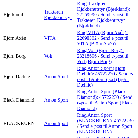
Ring Traktøren
Kjøkkenutstyr (Bjørklund):
Traktøren
Bjørklund
22159990
/
Send e-post
til
Kjøkkenutstyr
Traktøren Kjøkkenutstyr
(Bjørklund)
Ring VITA (Björn Axén):
Björn Axén
VITA
22098302
/
Send e-post
til
VITA (Björn Axén)
Ring Volt (Björn Borg):
Björn Borg
Volt
23218606
/
Send e-post
til
Volt (Björn Borg)
Ring Anton Sport (Bjørn
Dæhlie):
45722230
/
Send e-
Bjørn Dæhlie
Anton Sport
post
til Anton Sport (Bjørn
Dæhlie)
Ring Anton Sport (Black
Diamond):
45722230
/
Send
Black Diamond
Anton Sport
e-post
til Anton Sport (Black
Diamond)
Ring Anton Sport
(BLACKBURN):
45722230
BLACKBURN
Anton Sport
/
Send e-post
til Anton Sport
(BLACKBURN)