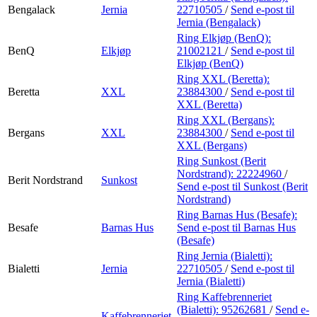
Bengalack
Jernia
22710505
/
Send e-post
til
Jernia (Bengalack)
Ring Elkjøp (BenQ):
BenQ
Elkjøp
21002121
/
Send e-post
til
Elkjøp (BenQ)
Ring XXL (Beretta):
Beretta
XXL
23884300
/
Send e-post
til
XXL (Beretta)
Ring XXL (Bergans):
Bergans
XXL
23884300
/
Send e-post
til
XXL (Bergans)
Ring Sunkost (Berit
Nordstrand):
22224960
/
Berit Nordstrand
Sunkost
Send e-post
til Sunkost (Berit
Nordstrand)
Ring Barnas Hus (Besafe):
Besafe
Barnas Hus
Send e-post
til Barnas Hus
(Besafe)
Ring Jernia (Bialetti):
Bialetti
Jernia
22710505
/
Send e-post
til
Jernia (Bialetti)
Ring Kaffebrenneriet
(Bialetti):
95262681
/
Send e-
Kaffebrenneriet