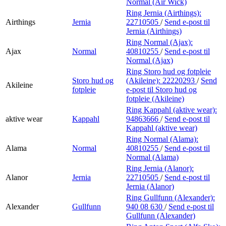
Normal (Air Wick)
Ring Jernia (Airthings):
Airthings
Jernia
22710505
/
Send e-post
til
Jernia (Airthings)
Ring Normal (Ajax):
Ajax
Normal
40810255
/
Send e-post
til
Normal (Ajax)
Ring Storo hud og fotpleie
Storo hud og
(Akileine):
22220293
/
Send
Akileine
fotpleie
e-post
til Storo hud og
fotpleie (Akileine)
Ring Kappahl (aktive wear):
aktive wear
Kappahl
94863666
/
Send e-post
til
Kappahl (aktive wear)
Ring Normal (Alama):
Alama
Normal
40810255
/
Send e-post
til
Normal (Alama)
Ring Jernia (Alanor):
Alanor
Jernia
22710505
/
Send e-post
til
Jernia (Alanor)
Ring Gullfunn (Alexander):
Alexander
Gullfunn
940 08 630
/
Send e-post
til
Gullfunn (Alexander)