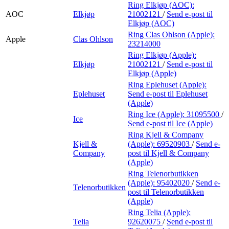
Ring Elkjøp (AOC):
AOC
Elkjøp
21002121
/
Send e-post
til
Elkjøp (AOC)
Ring Clas Ohlson (Apple):
Apple
Clas Ohlson
23214000
Ring Elkjøp (Apple):
Elkjøp
21002121
/
Send e-post
til
Elkjøp (Apple)
Ring Eplehuset (Apple):
Eplehuset
Send e-post
til Eplehuset
(Apple)
Ring Ice (Apple):
31095500
/
Ice
Send e-post
til Ice (Apple)
Ring Kjell & Company
Kjell &
(Apple):
69520903
/
Send e-
Company
post
til Kjell & Company
(Apple)
Ring Telenorbutikken
(Apple):
95402020
/
Send e-
Telenorbutikken
post
til Telenorbutikken
(Apple)
Ring Telia (Apple):
Telia
92620075
/
Send e-post
til