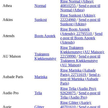
Ring Normal (Athea):
Athea
Normal
40810255
/
Send e-post
til
Normal (Athea)
Ring Sunkost (Atkins):
Atkins
Sunkost
22224960
/
Send e-post
til
Sunkost (Atkins)
Ring Boots Apotek
(Attends):
22795510
/
Send
Attends
Boots Apotek
e-post
til Boots Apotek
(Attends)
Ring Traktøren
Kjøkkenutstyr (AU Maison):
Traktøren
AU Maison
22159990
/
Send e-post
til
Kjøkkenutstyr
Traktøren Kjøkkenutstyr
(AU Maison)
Ring Marinka (Aubade
Paris):
22711619
/
Send e-
Aubade Paris
Marinka
post
til Marinka (Aubade
Paris)
Ring Telia (Audio Pro):
Audio Pro
Telia
92620075
/
Send e-post
til
Telia (Audio Pro)
Ring Glitter (Aurie):
Aurie
Glitter
40701610
/
Send e-post
til