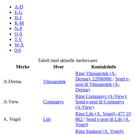
Merker
A-D
E-G
H-J
Inspirasjon
K-M
N-P
Q-S
T-V
Søk
W-Å
0-9
Tabell med aktuelle merkevarer
Merke
Hvor
Kontaktinfo
Åpningstider
Ring Vitusapotek (A-
Derma):
22096960
/
Send e-
Praktisk informasjon
A-Derma
Vitusapotek
post
til Vitusapotek (A-
Derma)
Ledige stillinger
Ring Companys (A-View):
A-View
Companys
Send e-post
til Companys
Magasin
(A-View)
Ring Life (A. Vogel):
477 19
Gavekort
A. Vogel
Life
862
/
Send e-post
til Life (A.
Vogel)
Finn frem
Ring Sunkost (A. Vogel):