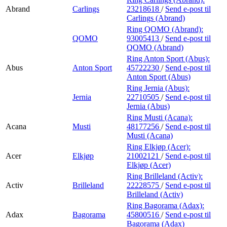
Abrand
Carlings
23218618
/
Send e-post
til
Carlings (Abrand)
Ring QOMO (Abrand):
QOMO
93005413
/
Send e-post
til
QOMO (Abrand)
Ring Anton Sport (Abus):
Abus
Anton Sport
45722230
/
Send e-post
til
Anton Sport (Abus)
Ring Jernia (Abus):
Jernia
22710505
/
Send e-post
til
Jernia (Abus)
Ring Musti (Acana):
Acana
Musti
48177256
/
Send e-post
til
Musti (Acana)
Ring Elkjøp (Acer):
Acer
Elkjøp
21002121
/
Send e-post
til
Elkjøp (Acer)
Ring Brilleland (Activ):
Activ
Brilleland
22228575
/
Send e-post
til
Brilleland (Activ)
Ring Bagorama (Adax):
Adax
Bagorama
45800516
/
Send e-post
til
Bagorama (Adax)