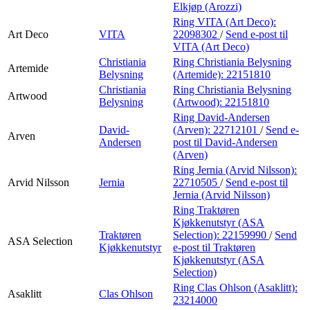
Elkjøp (Arozzi)
Ring VITA (Art Deco):
Art Deco
VITA
22098302
/
Send e-post
til
VITA (Art Deco)
Christiania
Ring Christiania Belysning
Artemide
Belysning
(Artemide):
22151810
Christiania
Ring Christiania Belysning
Artwood
Belysning
(Artwood):
22151810
Ring David-Andersen
David-
(Arven):
22712101
/
Send e-
Arven
Andersen
post
til David-Andersen
(Arven)
Ring Jernia (Arvid Nilsson):
Arvid Nilsson
Jernia
22710505
/
Send e-post
til
Jernia (Arvid Nilsson)
Ring Traktøren
Kjøkkenutstyr (ASA
Traktøren
Selection):
22159990
/
Send
ASA Selection
Kjøkkenutstyr
e-post
til Traktøren
Kjøkkenutstyr (ASA
Selection)
Ring Clas Ohlson (Asaklitt):
Asaklitt
Clas Ohlson
23214000