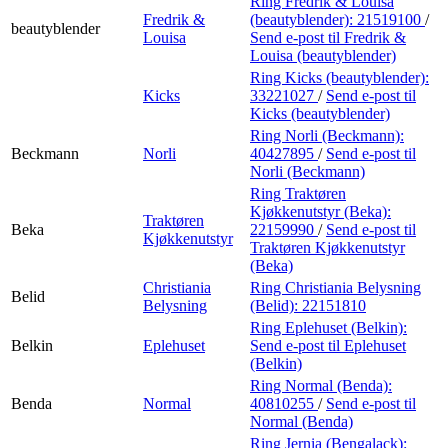
Ring Fredrik & Louisa
Fredrik &
(beautyblender):
21519100
/
beautyblender
Louisa
Send e-post
til Fredrik &
Louisa (beautyblender)
Ring Kicks (beautyblender):
Kicks
33221027
/
Send e-post
til
Kicks (beautyblender)
Ring Norli (Beckmann):
Beckmann
Norli
40427895
/
Send e-post
til
Norli (Beckmann)
Ring Traktøren
Kjøkkenutstyr (Beka):
Traktøren
Beka
22159990
/
Send e-post
til
Kjøkkenutstyr
Traktøren Kjøkkenutstyr
(Beka)
Christiania
Ring Christiania Belysning
Belid
Belysning
(Belid):
22151810
Ring Eplehuset (Belkin):
Belkin
Eplehuset
Send e-post
til Eplehuset
(Belkin)
Ring Normal (Benda):
Benda
Normal
40810255
/
Send e-post
til
Normal (Benda)
Ring Jernia (Bengalack):