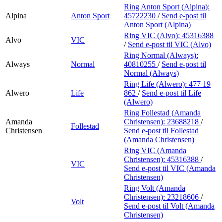
Ring Anton Sport (Alpina):
Alpina
Anton Sport
45722230
/
Send e-post
til
Anton Sport (Alpina)
Ring VIC (Alvo):
45316388
Alvo
VIC
/
Send e-post
til VIC (Alvo)
Ring Normal (Always):
Always
Normal
40810255
/
Send e-post
til
Normal (Always)
Ring Life (Alwero):
477 19
Alwero
Life
862
/
Send e-post
til Life
(Alwero)
Ring Follestad (Amanda
Amanda
Christensen):
23688218
/
Follestad
Christensen
Send e-post
til Follestad
(Amanda Christensen)
Ring VIC (Amanda
Christensen):
45316388
/
VIC
Send e-post
til VIC (Amanda
Christensen)
Ring Volt (Amanda
Christensen):
23218606
/
Volt
Send e-post
til Volt (Amanda
Christensen)