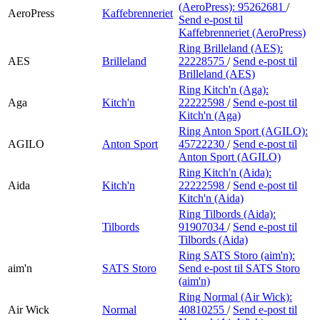
(AeroPress):
95262681
/
AeroPress
Kaffebrenneriet
Send e-post
til
Kaffebrenneriet (AeroPress)
Ring Brilleland (AES):
AES
Brilleland
22228575
/
Send e-post
til
Brilleland (AES)
Ring Kitch'n (Aga):
Aga
Kitch'n
22222598
/
Send e-post
til
Kitch'n (Aga)
Ring Anton Sport (AGILO):
AGILO
Anton Sport
45722230
/
Send e-post
til
Anton Sport (AGILO)
Ring Kitch'n (Aida):
Aida
Kitch'n
22222598
/
Send e-post
til
Kitch'n (Aida)
Ring Tilbords (Aida):
Tilbords
91907034
/
Send e-post
til
Tilbords (Aida)
Ring SATS Storo (aim'n):
aim'n
SATS Storo
Send e-post
til SATS Storo
(aim'n)
Ring Normal (Air Wick):
Air Wick
Normal
40810255
/
Send e-post
til