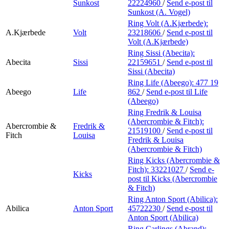
Sunkost
22224960
/
Send e-post
til
Sunkost (A. Vogel)
Ring Volt (A.Kjærbede):
A.Kjærbede
Volt
23218606
/
Send e-post
til
Volt (A.Kjærbede)
Ring Sissi (Abecita):
Abecita
Sissi
22159651
/
Send e-post
til
Sissi (Abecita)
Ring Life (Abeego):
477 19
Abeego
Life
862
/
Send e-post
til Life
(Abeego)
Ring Fredrik & Louisa
(Abercrombie & Fitch):
Abercrombie &
Fredrik &
21519100
/
Send e-post
til
Fitch
Louisa
Fredrik & Louisa
(Abercrombie & Fitch)
Ring Kicks (Abercrombie &
Fitch):
33221027
/
Send e-
Kicks
post
til Kicks (Abercrombie
& Fitch)
Ring Anton Sport (Abilica):
Abilica
Anton Sport
45722230
/
Send e-post
til
Anton Sport (Abilica)
Ring Carlings (Abrand):