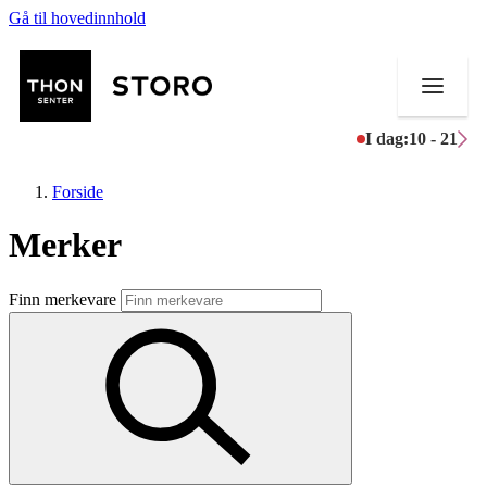
Gå til hovedinnhold
I dag:
10 - 21
Forside
Merker
Butikker
Finn merkevare
Mat og drikke
Helse
Aktiviteter
Tilbud