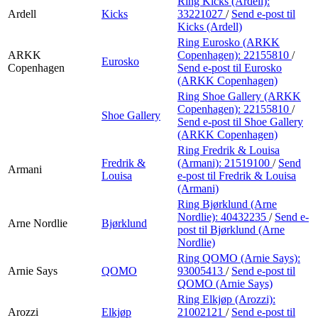
Ring Kicks (Ardell):
Ardell
Kicks
33221027
/
Send e-post
til
Kicks (Ardell)
Ring Eurosko (ARKK
ARKK
Copenhagen):
22155810
/
Eurosko
Copenhagen
Send e-post
til Eurosko
(ARKK Copenhagen)
Ring Shoe Gallery (ARKK
Copenhagen):
22155810
/
Shoe Gallery
Send e-post
til Shoe Gallery
(ARKK Copenhagen)
Ring Fredrik & Louisa
Fredrik &
(Armani):
21519100
/
Send
Armani
Louisa
e-post
til Fredrik & Louisa
(Armani)
Ring Bjørklund (Arne
Nordlie):
40432235
/
Send e-
Arne Nordlie
Bjørklund
post
til Bjørklund (Arne
Nordlie)
Ring QOMO (Arnie Says):
Arnie Says
QOMO
93005413
/
Send e-post
til
QOMO (Arnie Says)
Ring Elkjøp (Arozzi):
Arozzi
Elkjøp
21002121
/
Send e-post
til