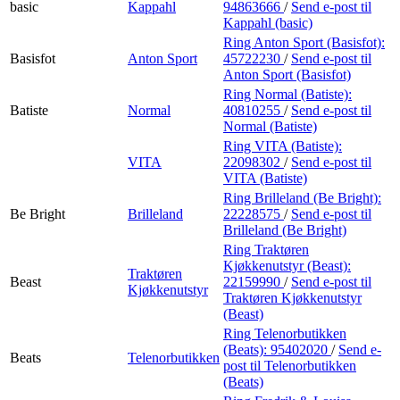
basic
Kappahl
94863666
/
Send e-post
til
Kappahl (basic)
Ring Anton Sport (Basisfot):
Basisfot
Anton Sport
45722230
/
Send e-post
til
Anton Sport (Basisfot)
Ring Normal (Batiste):
Batiste
Normal
40810255
/
Send e-post
til
Normal (Batiste)
Ring VITA (Batiste):
VITA
22098302
/
Send e-post
til
VITA (Batiste)
Ring Brilleland (Be Bright):
Be Bright
Brilleland
22228575
/
Send e-post
til
Brilleland (Be Bright)
Ring Traktøren
Kjøkkenutstyr (Beast):
Traktøren
Beast
22159990
/
Send e-post
til
Kjøkkenutstyr
Traktøren Kjøkkenutstyr
(Beast)
Ring Telenorbutikken
(Beats):
95402020
/
Send e-
Beats
Telenorbutikken
post
til Telenorbutikken
(Beats)