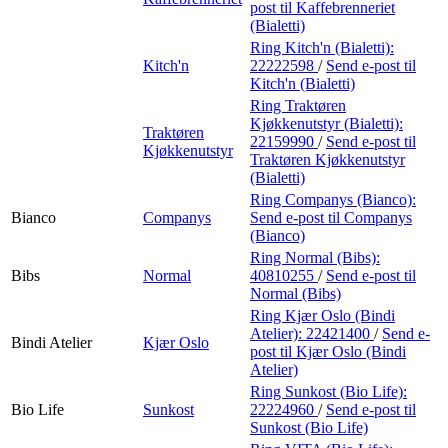
post
til Kaffebrenneriet
(Bialetti)
Ring Kitch'n (Bialetti):
Kitch'n
22222598
/
Send e-post
til
Kitch'n (Bialetti)
Ring Traktøren
Kjøkkenutstyr (Bialetti):
Traktøren
22159990
/
Send e-post
til
Kjøkkenutstyr
Traktøren Kjøkkenutstyr
(Bialetti)
Ring Companys (Bianco):
Bianco
Companys
Send e-post
til Companys
(Bianco)
Ring Normal (Bibs):
Bibs
Normal
40810255
/
Send e-post
til
Normal (Bibs)
Ring Kjær Oslo (Bindi
Atelier):
22421400
/
Send e-
Bindi Atelier
Kjær Oslo
post
til Kjær Oslo (Bindi
Atelier)
Ring Sunkost (Bio Life):
Bio Life
Sunkost
22224960
/
Send e-post
til
Sunkost (Bio Life)