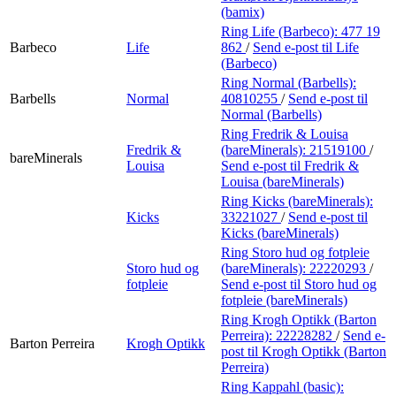
(bamix)
Ring Life (Barbeco):
477 19
Barbeco
Life
862
/
Send e-post
til Life
(Barbeco)
Ring Normal (Barbells):
Barbells
Normal
40810255
/
Send e-post
til
Normal (Barbells)
Ring Fredrik & Louisa
Fredrik &
(bareMinerals):
21519100
/
bareMinerals
Louisa
Send e-post
til Fredrik &
Louisa (bareMinerals)
Ring Kicks (bareMinerals):
Kicks
33221027
/
Send e-post
til
Kicks (bareMinerals)
Ring Storo hud og fotpleie
Storo hud og
(bareMinerals):
22220293
/
fotpleie
Send e-post
til Storo hud og
fotpleie (bareMinerals)
Ring Krogh Optikk (Barton
Perreira):
22228282
/
Send e-
Barton Perreira
Krogh Optikk
post
til Krogh Optikk (Barton
Perreira)
Ring Kappahl (basic):