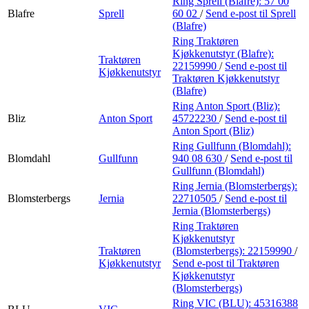
Ring Sprell (Blafre):
57 00
Blafre
Sprell
60 02
/
Send e-post
til Sprell
(Blafre)
Ring Traktøren
Kjøkkenutstyr (Blafre):
Traktøren
22159990
/
Send e-post
til
Kjøkkenutstyr
Traktøren Kjøkkenutstyr
(Blafre)
Ring Anton Sport (Bliz):
Bliz
Anton Sport
45722230
/
Send e-post
til
Anton Sport (Bliz)
Ring Gullfunn (Blomdahl):
Blomdahl
Gullfunn
940 08 630
/
Send e-post
til
Gullfunn (Blomdahl)
Ring Jernia (Blomsterbergs):
Blomsterbergs
Jernia
22710505
/
Send e-post
til
Jernia (Blomsterbergs)
Ring Traktøren
Kjøkkenutstyr
Traktøren
(Blomsterbergs):
22159990
/
Kjøkkenutstyr
Send e-post
til Traktøren
Kjøkkenutstyr
(Blomsterbergs)
Ring VIC (BLU):
45316388