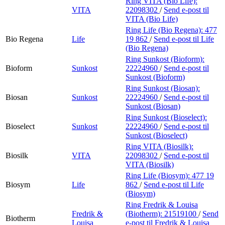
Ring VITA (Bio Life):
VITA
22098302
/
Send e-post
til
VITA (Bio Life)
Ring Life (Bio Regena):
477
Bio Regena
Life
19 862
/
Send e-post
til Life
(Bio Regena)
Ring Sunkost (Bioform):
Bioform
Sunkost
22224960
/
Send e-post
til
Sunkost (Bioform)
Ring Sunkost (Biosan):
Biosan
Sunkost
22224960
/
Send e-post
til
Sunkost (Biosan)
Ring Sunkost (Bioselect):
Bioselect
Sunkost
22224960
/
Send e-post
til
Sunkost (Bioselect)
Ring VITA (Biosilk):
Biosilk
VITA
22098302
/
Send e-post
til
VITA (Biosilk)
Ring Life (Biosym):
477 19
Biosym
Life
862
/
Send e-post
til Life
(Biosym)
Ring Fredrik & Louisa
Fredrik &
(Biotherm):
21519100
/
Send
Biotherm
Louisa
e-post
til Fredrik & Louisa