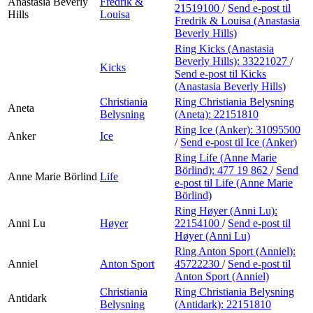
Anastasia Beverly
Fredrik &
21519100
/
Send e-post
til
Hills
Louisa
Fredrik & Louisa (Anastasia
Beverly Hills)
Ring Kicks (Anastasia
Beverly Hills):
33221027
/
Kicks
Send e-post
til Kicks
(Anastasia Beverly Hills)
Christiania
Ring Christiania Belysning
Aneta
Belysning
(Aneta):
22151810
Ring Ice (Anker):
31095500
Anker
Ice
/
Send e-post
til Ice (Anker)
Ring Life (Anne Marie
Börlind):
477 19 862
/
Send
Anne Marie Börlind
Life
e-post
til Life (Anne Marie
Börlind)
Ring Høyer (Anni Lu):
Anni Lu
Høyer
22154100
/
Send e-post
til
Høyer (Anni Lu)
Ring Anton Sport (Anniel):
Anniel
Anton Sport
45722230
/
Send e-post
til
Anton Sport (Anniel)
Christiania
Ring Christiania Belysning
Antidark
Belysning
(Antidark):
22151810