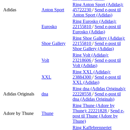
Ring Anton Sport (Adidas):
Adidas
Anton Sport
45722230
/
Send e-post
til
Anton Sport (Adidas)
Ring Eurosko (Adidas):
Eurosko
22155810
/
Send e-post
til
Eurosko (Adidas)
Ring Shoe Gallery (Adidas):
Shoe Gallery
22155810
/
Send e-post
til
Shoe Gallery (Adidas)
Ring Volt (Adidas):
Volt
23218606
/
Send e-post
til
Volt (Adidas)
Ring XXL (Adidas):
XXL
23884300
/
Send e-post
til
XXL (Adidas)
Ring dna (Adidas Originals):
Adidas Originals
dna
22228558
/
Send e-post
til
dna (Adidas Originals)
Ring Thune (Adore by
Thune):
22221828
/
Send e-
Adore by Thune
Thune
post
til Thune (Adore by
Thune)
Ring Kaffebrenneriet