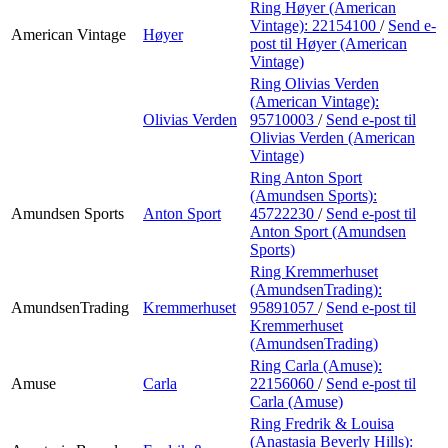
Ring Høyer (American
Vintage):
22154100
/
Send e-
American Vintage
Høyer
post
til Høyer (American
Vintage)
Ring Olivias Verden
(American Vintage):
Olivias Verden
95710003
/
Send e-post
til
Olivias Verden (American
Vintage)
Ring Anton Sport
(Amundsen Sports):
Amundsen Sports
Anton Sport
45722230
/
Send e-post
til
Anton Sport (Amundsen
Sports)
Ring Kremmerhuset
(AmundsenTrading):
AmundsenTrading
Kremmerhuset
95891057
/
Send e-post
til
Kremmerhuset
(AmundsenTrading)
Ring Carla (Amuse):
Amuse
Carla
22156060
/
Send e-post
til
Carla (Amuse)
Ring Fredrik & Louisa
(Anastasia Beverly Hills):