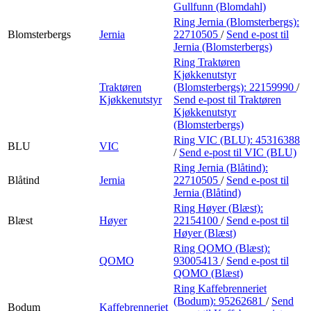
Gullfunn (Blomdahl)
Ring Jernia (Blomsterbergs):
Blomsterbergs
Jernia
22710505
/
Send e-post
til
Jernia (Blomsterbergs)
Ring Traktøren
Kjøkkenutstyr
Traktøren
(Blomsterbergs):
22159990
/
Kjøkkenutstyr
Send e-post
til Traktøren
Kjøkkenutstyr
(Blomsterbergs)
Ring VIC (BLU):
45316388
BLU
VIC
/
Send e-post
til VIC (BLU)
Ring Jernia (Blåtind):
Blåtind
Jernia
22710505
/
Send e-post
til
Jernia (Blåtind)
Ring Høyer (Blæst):
Blæst
Høyer
22154100
/
Send e-post
til
Høyer (Blæst)
Ring QOMO (Blæst):
QOMO
93005413
/
Send e-post
til
QOMO (Blæst)
Ring Kaffebrenneriet
(Bodum):
95262681
/
Send
Bodum
Kaffebrenneriet