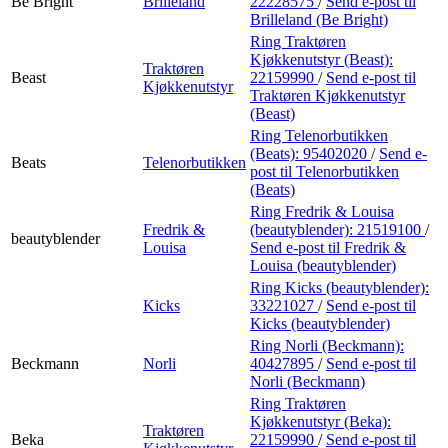
Be Bright
Brilleland
22228575
/
Send e-post
til
Brilleland (Be Bright)
Ring Traktøren
Kjøkkenutstyr (Beast):
Traktøren
Beast
22159990
/
Send e-post
til
Kjøkkenutstyr
Traktøren Kjøkkenutstyr
(Beast)
Ring Telenorbutikken
(Beats):
95402020
/
Send e-
Beats
Telenorbutikken
post
til Telenorbutikken
(Beats)
Ring Fredrik & Louisa
Fredrik &
(beautyblender):
21519100
/
beautyblender
Louisa
Send e-post
til Fredrik &
Louisa (beautyblender)
Ring Kicks (beautyblender):
Kicks
33221027
/
Send e-post
til
Kicks (beautyblender)
Ring Norli (Beckmann):
Beckmann
Norli
40427895
/
Send e-post
til
Norli (Beckmann)
Ring Traktøren
Kjøkkenutstyr (Beka):
Traktøren
Beka
22159990
/
Send e-post
til