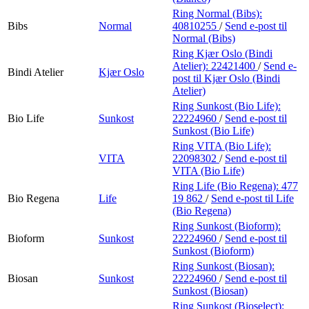
Ring Normal (Bibs):
Bibs
Normal
40810255
/
Send e-post
til
Normal (Bibs)
Ring Kjær Oslo (Bindi
Atelier):
22421400
/
Send e-
Bindi Atelier
Kjær Oslo
post
til Kjær Oslo (Bindi
Atelier)
Ring Sunkost (Bio Life):
Bio Life
Sunkost
22224960
/
Send e-post
til
Sunkost (Bio Life)
Ring VITA (Bio Life):
VITA
22098302
/
Send e-post
til
VITA (Bio Life)
Ring Life (Bio Regena):
477
Bio Regena
Life
19 862
/
Send e-post
til Life
(Bio Regena)
Ring Sunkost (Bioform):
Bioform
Sunkost
22224960
/
Send e-post
til
Sunkost (Bioform)
Ring Sunkost (Biosan):
Biosan
Sunkost
22224960
/
Send e-post
til
Sunkost (Biosan)
Ring Sunkost (Bioselect):