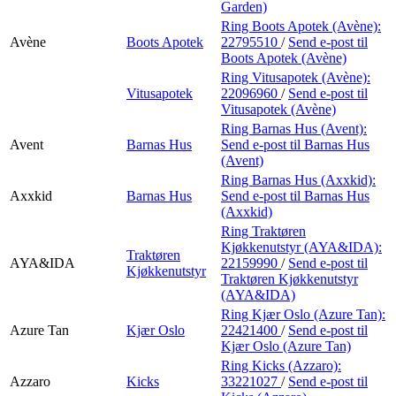
Garden)
Ring Boots Apotek (Avène):
Avène
Boots Apotek
22795510
/
Send e-post
til
Boots Apotek (Avène)
Ring Vitusapotek (Avène):
Vitusapotek
22096960
/
Send e-post
til
Vitusapotek (Avène)
Ring Barnas Hus (Avent):
Avent
Barnas Hus
Send e-post
til Barnas Hus
(Avent)
Ring Barnas Hus (Axxkid):
Axxkid
Barnas Hus
Send e-post
til Barnas Hus
(Axxkid)
Ring Traktøren
Kjøkkenutstyr (AYA&IDA):
Traktøren
AYA&IDA
22159990
/
Send e-post
til
Kjøkkenutstyr
Traktøren Kjøkkenutstyr
(AYA&IDA)
Ring Kjær Oslo (Azure Tan):
Azure Tan
Kjær Oslo
22421400
/
Send e-post
til
Kjær Oslo (Azure Tan)
Ring Kicks (Azzaro):
Azzaro
Kicks
33221027
/
Send e-post
til