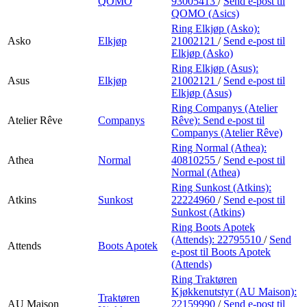
QOMO
93005413
/
Send e-post
til
QOMO (Asics)
Ring Elkjøp (Asko):
Asko
Elkjøp
21002121
/
Send e-post
til
Elkjøp (Asko)
Ring Elkjøp (Asus):
Asus
Elkjøp
21002121
/
Send e-post
til
Elkjøp (Asus)
Ring Companys (Atelier
Atelier Rêve
Companys
Rêve):
Send e-post
til
Companys (Atelier Rêve)
Ring Normal (Athea):
Athea
Normal
40810255
/
Send e-post
til
Normal (Athea)
Ring Sunkost (Atkins):
Atkins
Sunkost
22224960
/
Send e-post
til
Sunkost (Atkins)
Ring Boots Apotek
(Attends):
22795510
/
Send
Attends
Boots Apotek
e-post
til Boots Apotek
(Attends)
Ring Traktøren
Kjøkkenutstyr (AU Maison):
Traktøren
AU Maison
22159990
/
Send e-post
til