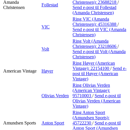
Amanda
Christensen):
23688218
/
Follestad
Christensen
Send e-post
til Follestad
(Amanda Christensen)
Ring VIC (Amanda
Christensen):
45316388
/
VIC
Send e-post
til VIC (Amanda
Christensen)
Ring Volt (Amanda
Christensen):
23218606
/
Volt
Send e-post
til Volt (Amanda
Christensen)
Ring Høyer (American
Vintage):
22154100
/
Send e-
American Vintage
Høyer
post
til Høyer (American
Vintage)
Ring Olivias Verden
(American Vintage):
Olivias Verden
95710003
/
Send e-post
til
Olivias Verden (American
Vintage)
Ring Anton Sport
(Amundsen Sports):
Amundsen Sports
Anton Sport
45722230
/
Send e-post
til
Anton Sport (Amundsen