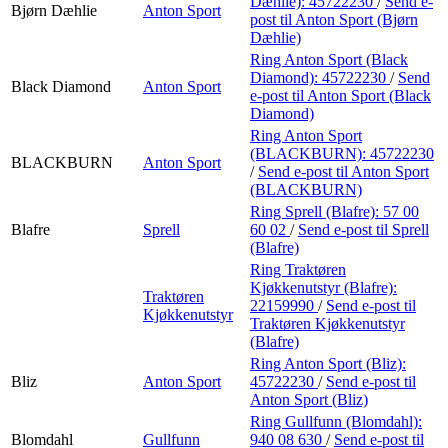
Dæhlie):
45722230
/
Send e-
Bjørn Dæhlie
Anton Sport
post
til Anton Sport (Bjørn
Dæhlie)
Ring Anton Sport (Black
Diamond):
45722230
/
Send
Black Diamond
Anton Sport
e-post
til Anton Sport (Black
Diamond)
Ring Anton Sport
(BLACKBURN):
45722230
BLACKBURN
Anton Sport
/
Send e-post
til Anton Sport
(BLACKBURN)
Ring Sprell (Blafre):
57 00
Blafre
Sprell
60 02
/
Send e-post
til Sprell
(Blafre)
Ring Traktøren
Kjøkkenutstyr (Blafre):
Traktøren
22159990
/
Send e-post
til
Kjøkkenutstyr
Traktøren Kjøkkenutstyr
(Blafre)
Ring Anton Sport (Bliz):
Bliz
Anton Sport
45722230
/
Send e-post
til
Anton Sport (Bliz)
Ring Gullfunn (Blomdahl):
Blomdahl
Gullfunn
940 08 630
/
Send e-post
til