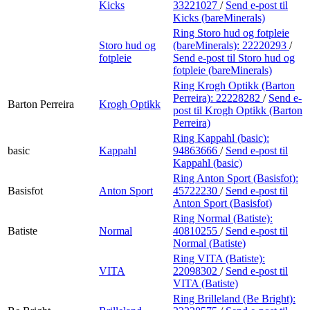
Kicks
33221027
/
Send e-post
til
Kicks (bareMinerals)
Ring Storo hud og fotpleie
Storo hud og
(bareMinerals):
22220293
/
fotpleie
Send e-post
til Storo hud og
fotpleie (bareMinerals)
Ring Krogh Optikk (Barton
Perreira):
22228282
/
Send e-
Barton Perreira
Krogh Optikk
post
til Krogh Optikk (Barton
Perreira)
Ring Kappahl (basic):
basic
Kappahl
94863666
/
Send e-post
til
Kappahl (basic)
Ring Anton Sport (Basisfot):
Basisfot
Anton Sport
45722230
/
Send e-post
til
Anton Sport (Basisfot)
Ring Normal (Batiste):
Batiste
Normal
40810255
/
Send e-post
til
Normal (Batiste)
Ring VITA (Batiste):
VITA
22098302
/
Send e-post
til
VITA (Batiste)
Ring Brilleland (Be Bright):