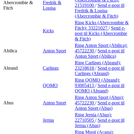
Abercrombie &
Fredrik &
21519100
/
Send e-post
til
Fitch
Louisa
Fredrik & Louisa
(Abercrombie & Fitch)
Ring Kicks (Abercrombie &
Fitch):
33221027
/
Send e-
Kicks
post
til Kicks (Abercrombie
& Fitch)
Ring Anton Sport (Abilica):
Abilica
Anton Sport
45722230
/
Send e-post
til
Anton Sport (Abilica)
Ring Carlings (Abrand):
Abrand
Carlings
23218618
/
Send e-post
til
Carlings (Abrand)
Ring QOMO (Abrand):
QOMO
93005413
/
Send e-post
til
QOMO (Abrand)
Ring Anton Sport (Abus):
Abus
Anton Sport
45722230
/
Send e-post
til
Anton Sport (Abus)
Ring Jernia (Abus):
Jernia
22710505
/
Send e-post
til
Jernia (Abus)
Ring Musti (Acana):