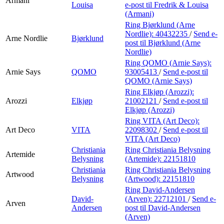
Armani
Louisa
e-post
til Fredrik & Louisa
(Armani)
Ring Bjørklund (Arne
Nordlie):
40432235
/
Send e-
Arne Nordlie
Bjørklund
post
til Bjørklund (Arne
Nordlie)
Ring QOMO (Arnie Says):
Arnie Says
QOMO
93005413
/
Send e-post
til
QOMO (Arnie Says)
Ring Elkjøp (Arozzi):
Arozzi
Elkjøp
21002121
/
Send e-post
til
Elkjøp (Arozzi)
Ring VITA (Art Deco):
Art Deco
VITA
22098302
/
Send e-post
til
VITA (Art Deco)
Christiania
Ring Christiania Belysning
Artemide
Belysning
(Artemide):
22151810
Christiania
Ring Christiania Belysning
Artwood
Belysning
(Artwood):
22151810
Ring David-Andersen
David-
(Arven):
22712101
/
Send e-
Arven
Andersen
post
til David-Andersen
(Arven)