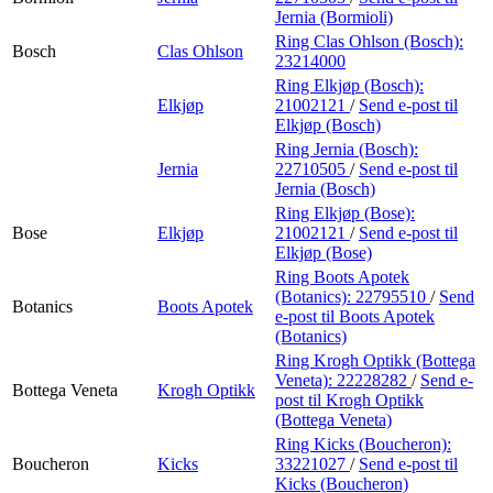
Jernia (Bormioli)
Ring Clas Ohlson (Bosch):
Bosch
Clas Ohlson
23214000
Ring Elkjøp (Bosch):
Elkjøp
21002121
/
Send e-post
til
Elkjøp (Bosch)
Ring Jernia (Bosch):
Jernia
22710505
/
Send e-post
til
Jernia (Bosch)
Ring Elkjøp (Bose):
Bose
Elkjøp
21002121
/
Send e-post
til
Elkjøp (Bose)
Ring Boots Apotek
(Botanics):
22795510
/
Send
Botanics
Boots Apotek
e-post
til Boots Apotek
(Botanics)
Ring Krogh Optikk (Bottega
Veneta):
22228282
/
Send e-
Bottega Veneta
Krogh Optikk
post
til Krogh Optikk
(Bottega Veneta)
Ring Kicks (Boucheron):
Boucheron
Kicks
33221027
/
Send e-post
til
Kicks (Boucheron)