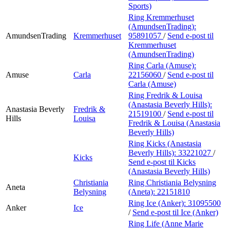
Sports)
Ring Kremmerhuset
(AmundsenTrading):
AmundsenTrading
Kremmerhuset
95891057
/
Send e-post
til
Kremmerhuset
(AmundsenTrading)
Ring Carla (Amuse):
Amuse
Carla
22156060
/
Send e-post
til
Carla (Amuse)
Ring Fredrik & Louisa
(Anastasia Beverly Hills):
Anastasia Beverly
Fredrik &
21519100
/
Send e-post
til
Hills
Louisa
Fredrik & Louisa (Anastasia
Beverly Hills)
Ring Kicks (Anastasia
Beverly Hills):
33221027
/
Kicks
Send e-post
til Kicks
(Anastasia Beverly Hills)
Christiania
Ring Christiania Belysning
Aneta
Belysning
(Aneta):
22151810
Ring Ice (Anker):
31095500
Anker
Ice
/
Send e-post
til Ice (Anker)
Ring Life (Anne Marie