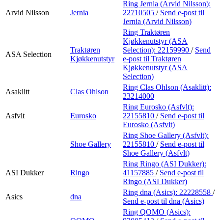
Ring Jernia (Arvid Nilsson):
Arvid Nilsson
Jernia
22710505
/
Send e-post
til
Jernia (Arvid Nilsson)
Ring Traktøren
Kjøkkenutstyr (ASA
Traktøren
Selection):
22159990
/
Send
ASA Selection
Kjøkkenutstyr
e-post
til Traktøren
Kjøkkenutstyr (ASA
Selection)
Ring Clas Ohlson (Asaklitt):
Asaklitt
Clas Ohlson
23214000
Ring Eurosko (Asfvlt):
Asfvlt
Eurosko
22155810
/
Send e-post
til
Eurosko (Asfvlt)
Ring Shoe Gallery (Asfvlt):
Shoe Gallery
22155810
/
Send e-post
til
Shoe Gallery (Asfvlt)
Ring Ringo (ASI Dukker):
ASI Dukker
Ringo
41157885
/
Send e-post
til
Ringo (ASI Dukker)
Ring dna (Asics):
22228558
/
Asics
dna
Send e-post
til dna (Asics)
Ring QOMO (Asics):