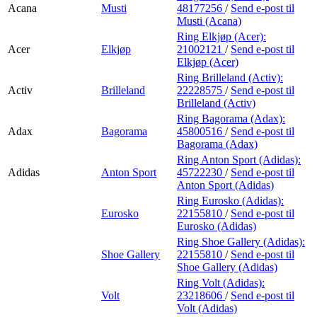
Acana
Musti
48177256
/
Send e-post
til
Musti (Acana)
Ring Elkjøp (Acer):
Acer
Elkjøp
21002121
/
Send e-post
til
Elkjøp (Acer)
Ring Brilleland (Activ):
Activ
Brilleland
22228575
/
Send e-post
til
Brilleland (Activ)
Ring Bagorama (Adax):
Adax
Bagorama
45800516
/
Send e-post
til
Bagorama (Adax)
Ring Anton Sport (Adidas):
Adidas
Anton Sport
45722230
/
Send e-post
til
Anton Sport (Adidas)
Ring Eurosko (Adidas):
Eurosko
22155810
/
Send e-post
til
Eurosko (Adidas)
Ring Shoe Gallery (Adidas):
Shoe Gallery
22155810
/
Send e-post
til
Shoe Gallery (Adidas)
Ring Volt (Adidas):
Volt
23218606
/
Send e-post
til
Volt (Adidas)