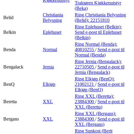
Kjøkkenutstyr
Traktøren Kjøkkenutstyr
(Beka)
Christiania
Ring Christiania Belysning
Belid
Belysning
(Belid):
22151810
Ring Eplehuset (Belkin):
Belkin
Eplehuset
Send e-post
til Eplehuset
(Belkin)
Ring Normal (Benda):
Benda
Normal
40810255
/
Send e-post
til
Normal (Benda)
Ring Jernia (Bengalack):
Bengalack
Jernia
22710505
/
Send e-post
til
Jernia (Bengalack)
Ring Elkjøp (BenQ):
BenQ
Elkjøp
21002121
/
Send e-post
til
Elkjøp (BenQ)
Ring XXL (Beretta):
Beretta
XXL
23884300
/
Send e-post
til
XXL (Beretta)
Ring XXL (Bergans):
Bergans
XXL
23884300
/
Send e-post
til
XXL (Bergans)
Ring Sunkost (Berit