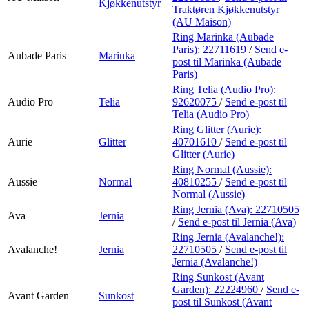
Kjøkkenutstyr
Traktøren Kjøkkenutstyr
(AU Maison)
Ring Marinka (Aubade
Paris):
22711619
/
Send e-
Aubade Paris
Marinka
post
til Marinka (Aubade
Paris)
Ring Telia (Audio Pro):
Audio Pro
Telia
92620075
/
Send e-post
til
Telia (Audio Pro)
Ring Glitter (Aurie):
Aurie
Glitter
40701610
/
Send e-post
til
Glitter (Aurie)
Ring Normal (Aussie):
Aussie
Normal
40810255
/
Send e-post
til
Normal (Aussie)
Ring Jernia (Ava):
22710505
Ava
Jernia
/
Send e-post
til Jernia (Ava)
Ring Jernia (Avalanche!):
Avalanche!
Jernia
22710505
/
Send e-post
til
Jernia (Avalanche!)
Ring Sunkost (Avant
Garden):
22224960
/
Send e-
Avant Garden
Sunkost
post
til Sunkost (Avant