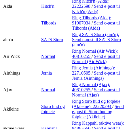
Ring Kitch'n (Aida):
Aida
Kitch'n
22222598
/
Send e-post
til
Kitch'n (Aida)
Ring Tilbords (Aida):
Tilbords
91907034
/
Send e-post
til
Tilbords (Aida)
Ring SATS Storo (aim'n):
aim'n
SATS Storo
Send e-post
til SATS Storo
(aim'n)
Ring Normal (Air Wick):
Air Wick
Normal
40810255
/
Send e-post
til
Normal (Air Wick)
Ring Jernia (Airthings):
Airthings
Jernia
22710505
/
Send e-post
til
Jernia (Airthings)
Ring Normal (Ajax):
Ajax
Normal
40810255
/
Send e-post
til
Normal (Ajax)
Ring Storo hud og fotpleie
Storo hud og
(Akileine):
22220293
/
Send
Akileine
fotpleie
e-post
til Storo hud og
fotpleie (Akileine)
Ring Kappahl (aktive wear):
aktive wear
Kappahl
94863666
/
Send e-post
til