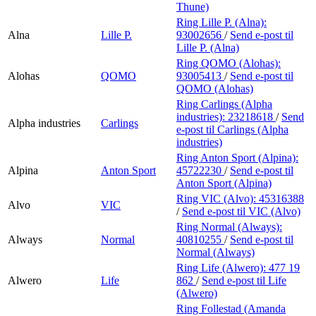
Thune)
Ring Lille P. (Alna):
Alna
Lille P.
93002656
/
Send e-post
til
Lille P. (Alna)
Ring QOMO (Alohas):
Alohas
QOMO
93005413
/
Send e-post
til
QOMO (Alohas)
Ring Carlings (Alpha
industries):
23218618
/
Send
Alpha industries
Carlings
e-post
til Carlings (Alpha
industries)
Ring Anton Sport (Alpina):
Alpina
Anton Sport
45722230
/
Send e-post
til
Anton Sport (Alpina)
Ring VIC (Alvo):
45316388
Alvo
VIC
/
Send e-post
til VIC (Alvo)
Ring Normal (Always):
Always
Normal
40810255
/
Send e-post
til
Normal (Always)
Ring Life (Alwero):
477 19
Alwero
Life
862
/
Send e-post
til Life
(Alwero)
Ring Follestad (Amanda