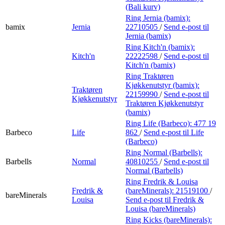
(Bali kurv)
Ring Jernia (bamix):
bamix
Jernia
22710505
/
Send e-post
til
Jernia (bamix)
Ring Kitch'n (bamix):
Kitch'n
22222598
/
Send e-post
til
Kitch'n (bamix)
Ring Traktøren
Kjøkkenutstyr (bamix):
Traktøren
22159990
/
Send e-post
til
Kjøkkenutstyr
Traktøren Kjøkkenutstyr
(bamix)
Ring Life (Barbeco):
477 19
Barbeco
Life
862
/
Send e-post
til Life
(Barbeco)
Ring Normal (Barbells):
Barbells
Normal
40810255
/
Send e-post
til
Normal (Barbells)
Ring Fredrik & Louisa
Fredrik &
(bareMinerals):
21519100
/
bareMinerals
Louisa
Send e-post
til Fredrik &
Louisa (bareMinerals)
Ring Kicks (bareMinerals):