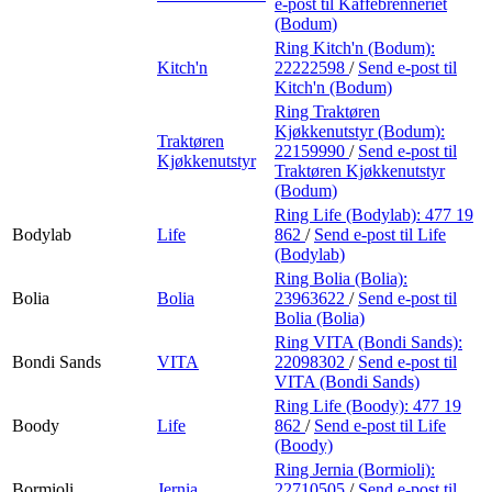
e-post
til Kaffebrenneriet
(Bodum)
Ring Kitch'n (Bodum):
Kitch'n
22222598
/
Send e-post
til
Kitch'n (Bodum)
Ring Traktøren
Kjøkkenutstyr (Bodum):
Traktøren
22159990
/
Send e-post
til
Kjøkkenutstyr
Traktøren Kjøkkenutstyr
(Bodum)
Ring Life (Bodylab):
477 19
Bodylab
Life
862
/
Send e-post
til Life
(Bodylab)
Ring Bolia (Bolia):
Bolia
Bolia
23963622
/
Send e-post
til
Bolia (Bolia)
Ring VITA (Bondi Sands):
Bondi Sands
VITA
22098302
/
Send e-post
til
VITA (Bondi Sands)
Ring Life (Boody):
477 19
Boody
Life
862
/
Send e-post
til Life
(Boody)
Ring Jernia (Bormioli):
Bormioli
Jernia
22710505
/
Send e-post
til