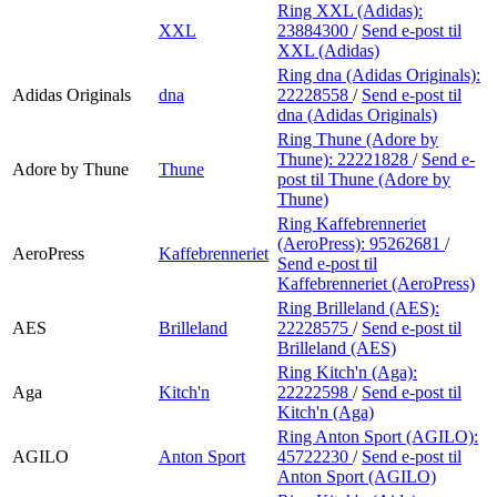
Ring XXL (Adidas):
XXL
23884300
/
Send e-post
til
XXL (Adidas)
Ring dna (Adidas Originals):
Adidas Originals
dna
22228558
/
Send e-post
til
dna (Adidas Originals)
Ring Thune (Adore by
Thune):
22221828
/
Send e-
Adore by Thune
Thune
post
til Thune (Adore by
Thune)
Ring Kaffebrenneriet
(AeroPress):
95262681
/
AeroPress
Kaffebrenneriet
Send e-post
til
Kaffebrenneriet (AeroPress)
Ring Brilleland (AES):
AES
Brilleland
22228575
/
Send e-post
til
Brilleland (AES)
Ring Kitch'n (Aga):
Aga
Kitch'n
22222598
/
Send e-post
til
Kitch'n (Aga)
Ring Anton Sport (AGILO):
AGILO
Anton Sport
45722230
/
Send e-post
til
Anton Sport (AGILO)