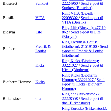
Bioselect
Sunkost
22224960
/
Send e-post
til
Sunkost (Bioselect)
Ring VITA (Biosilk):
Biosilk
VITA
22098302
/
Send e-post
til
VITA (Biosilk)
Ring Life (Biosym):
477 19
Biosym
Life
862
/
Send e-post
til Life
(Biosym)
Ring Fredrik & Louisa
Fredrik &
(Biotherm):
21519100
/
Send
Biotherm
Louisa
e-post
til Fredrik & Louisa
(Biotherm)
Ring Kicks (Biotherm):
Kicks
33221027
/
Send e-post
til
Kicks (Biotherm)
Ring Kicks (Biotherm
Homme):
33221027
/
Send
Biotherm Homme
Kicks
e-post
til Kicks (Biotherm
Homme)
Ring dna (Birkenstock):
Birkenstock
dna
22228558
/
Send e-post
til
dna (Birkenstock)
Ring Eurosko (Birkenstock):