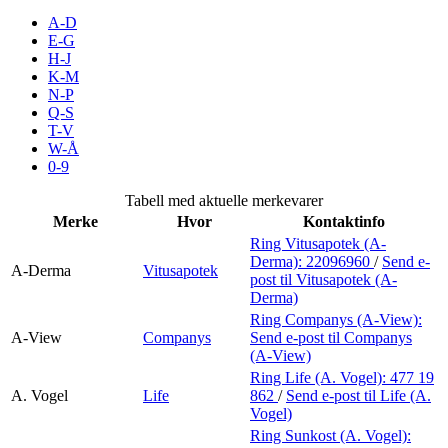
Merker
A-D
E-G
H-J
Inspirasjon
K-M
N-P
Q-S
T-V
Søk
W-Å
0-9
Tabell med aktuelle merkevarer
Merke
Hvor
Kontaktinfo
Åpningstider
Ring Vitusapotek (A-
Derma):
22096960
/
Send e-
Praktisk informasjon
A-Derma
Vitusapotek
post
til Vitusapotek (A-
Derma)
Ledige stillinger
Ring Companys (A-View):
A-View
Companys
Send e-post
til Companys
Magasin
(A-View)
Ring Life (A. Vogel):
477 19
Gavekort
A. Vogel
Life
862
/
Send e-post
til Life (A.
Vogel)
Finn frem
Ring Sunkost (A. Vogel):