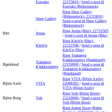
Eurosko
22155810
/
Send e-post
til
Eurosko (Birkenstock)
Ring Shoe Gallery
(Birkenstock):
22155810
/
Shoe Gallery
Send e-post
til Shoe Gallery
(Birkenstock)
Ring Jernia (Bitz):
22710505
Bitz
Jernia
/
Send e-post
til Jernia (Bitz)
Ring Kitch'n (Bitz):
Kitch'n
22222598
/
Send e-post
til
Kitch'n (Bitz)
Ring Traktøren
Kjøkkenutstyr (Bjørklund):
Traktøren
Bjørklund
22159990
/
Send e-post
til
Kjøkkenutstyr
Traktøren Kjøkkenutstyr
(Bjørklund)
Ring VITA (Björn Axén):
Björn Axén
VITA
22098302
/
Send e-post
til
VITA (Björn Axén)
Ring Volt (Björn Borg):
Björn Borg
Volt
23218606
/
Send e-post
til
Volt (Björn Borg)
Ring Anton Sport (Bjørn