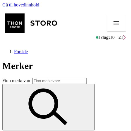
Gå til hovedinnhold
I dag:
10 - 21
Forside
Merker
Butikker
Finn merkevare
Mat og drikke
Helse
Aktiviteter
Tilbud