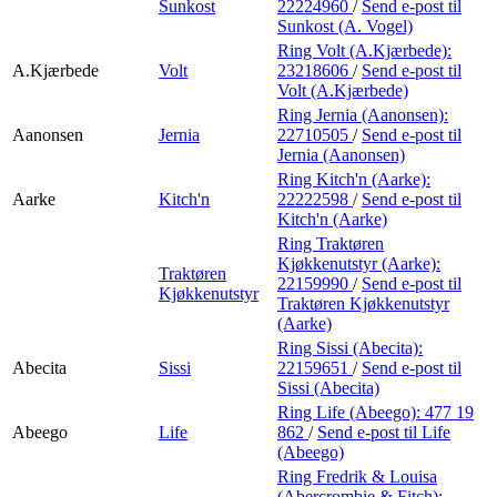
Sunkost
22224960
/
Send e-post
til
Sunkost (A. Vogel)
Ring Volt (A.Kjærbede):
A.Kjærbede
Volt
23218606
/
Send e-post
til
Volt (A.Kjærbede)
Ring Jernia (Aanonsen):
Aanonsen
Jernia
22710505
/
Send e-post
til
Jernia (Aanonsen)
Ring Kitch'n (Aarke):
Aarke
Kitch'n
22222598
/
Send e-post
til
Kitch'n (Aarke)
Ring Traktøren
Kjøkkenutstyr (Aarke):
Traktøren
22159990
/
Send e-post
til
Kjøkkenutstyr
Traktøren Kjøkkenutstyr
(Aarke)
Ring Sissi (Abecita):
Abecita
Sissi
22159651
/
Send e-post
til
Sissi (Abecita)
Ring Life (Abeego):
477 19
Abeego
Life
862
/
Send e-post
til Life
(Abeego)
Ring Fredrik & Louisa
(Abercrombie & Fitch):