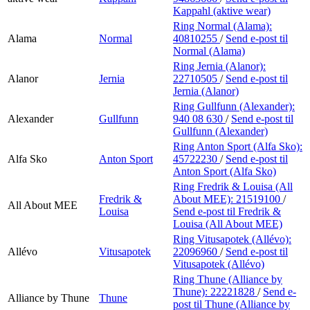
Kappahl (aktive wear)
Ring Normal (Alama):
Alama
Normal
40810255
/
Send e-post
til
Normal (Alama)
Ring Jernia (Alanor):
Alanor
Jernia
22710505
/
Send e-post
til
Jernia (Alanor)
Ring Gullfunn (Alexander):
Alexander
Gullfunn
940 08 630
/
Send e-post
til
Gullfunn (Alexander)
Ring Anton Sport (Alfa Sko):
Alfa Sko
Anton Sport
45722230
/
Send e-post
til
Anton Sport (Alfa Sko)
Ring Fredrik & Louisa (All
Fredrik &
About MEE):
21519100
/
All About MEE
Louisa
Send e-post
til Fredrik &
Louisa (All About MEE)
Ring Vitusapotek (Allévo):
Allévo
Vitusapotek
22096960
/
Send e-post
til
Vitusapotek (Allévo)
Ring Thune (Alliance by
Thune):
22221828
/
Send e-
Alliance by Thune
Thune
post
til Thune (Alliance by