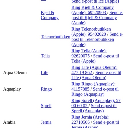
Send e-post
til Ice (Apple)
Ring Kjell & Company
Kjell &
(Apple):
69520903
/
Send e-
Company
post
til Kjell & Company
(Apple)
Ring Telenorbutikken
(Apple):
95402020
/
Send e-
Telenorbutikken
post
til Telenorbutikken
(Apple)
Ring Telia (Apple):
Telia
92620075
/
Send e-post
til
Telia (Apple)
Ring Life (Aqua Oleum):
Aqua Oleum
Life
477 19 862
/
Send e-post
til
Life (Aqua Oleum)
Ring Ringo (Aquaplay):
Aquaplay
Ringo
41157885
/
Send e-post
til
Ringo (Aquaplay)
Ring Sprell (Aquaplay):
57
Sprell
00 60 02
/
Send e-post
til
Sprell (Aquaplay)
Ring Jernia (Arabia):
Arabia
Jernia
22710505
/
Send e-post
til
Jernia (Arabia)