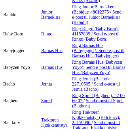
Kicks (Azzaro)
Ring Junior Barneklær
Junior
(Babidu):
48012375
/
Send
Babidu
Barneklær
e-post
til Junior Barneklær
(Babidu)
Ring Ringo (Baby Born):
Baby Born
Ringo
41157885
/
Send e-post
til
Ringo (Baby Born)
Ring Barnas Hus
Babyjogger
Barnas Hus
(Babyjogger):
Send e-post
til
Barnas Hus (Babyjogger)
Ring Barnas Hus (Babyzen
Babyzen Yoyo
Barnas Hus
Yoyo):
Send e-post
til Barnas
Hus (Babyzen Yoyo)
Ring Jernia (Bacho):
Bacho
Jernia
22710505
/
Send e-post
til
Jernia (Bacho)
Ring Sprell (Baghera):
57 00
Baghera
Sprell
60 02
/
Send e-post
til Sprell
(Baghera)
Ring Traktøren
Kjøkkenutstyr (Bali kurv):
Traktøren
Bali kurv
22159990
/
Send e-post
til
Kjøkkenutstyr
Traktøren Kjøkkenutstyr