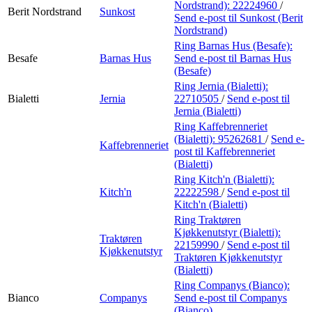
Nordstrand):
22224960
/
Berit Nordstrand
Sunkost
Send e-post
til Sunkost (Berit
Nordstrand)
Ring Barnas Hus (Besafe):
Besafe
Barnas Hus
Send e-post
til Barnas Hus
(Besafe)
Ring Jernia (Bialetti):
Bialetti
Jernia
22710505
/
Send e-post
til
Jernia (Bialetti)
Ring Kaffebrenneriet
(Bialetti):
95262681
/
Send e-
Kaffebrenneriet
post
til Kaffebrenneriet
(Bialetti)
Ring Kitch'n (Bialetti):
Kitch'n
22222598
/
Send e-post
til
Kitch'n (Bialetti)
Ring Traktøren
Kjøkkenutstyr (Bialetti):
Traktøren
22159990
/
Send e-post
til
Kjøkkenutstyr
Traktøren Kjøkkenutstyr
(Bialetti)
Ring Companys (Bianco):
Bianco
Companys
Send e-post
til Companys
(Bianco)