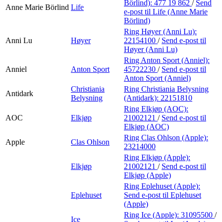
Börlind):
477 19 862
/
Send
Anne Marie Börlind
Life
e-post
til Life (Anne Marie
Börlind)
Ring Høyer (Anni Lu):
Anni Lu
Høyer
22154100
/
Send e-post
til
Høyer (Anni Lu)
Ring Anton Sport (Anniel):
Anniel
Anton Sport
45722230
/
Send e-post
til
Anton Sport (Anniel)
Christiania
Ring Christiania Belysning
Antidark
Belysning
(Antidark):
22151810
Ring Elkjøp (AOC):
AOC
Elkjøp
21002121
/
Send e-post
til
Elkjøp (AOC)
Ring Clas Ohlson (Apple):
Apple
Clas Ohlson
23214000
Ring Elkjøp (Apple):
Elkjøp
21002121
/
Send e-post
til
Elkjøp (Apple)
Ring Eplehuset (Apple):
Eplehuset
Send e-post
til Eplehuset
(Apple)
Ring Ice (Apple):
31095500
/
Ice