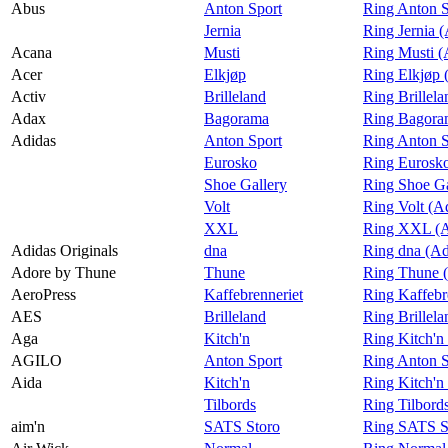
Praktisk informasjon
Abus
Anton Sport
Ring Anton S
Jernia
Ring Jernia 
Ledige stillinger
Acana
Musti
Ring Musti (
Acer
Elkjøp
Ring Elkjøp 
Magasin
Activ
Brilleland
Ring Brillela
Gavekort
Adax
Bagorama
Ring Bagora
Adidas
Anton Sport
Ring Anton S
Finn frem
Eurosko
Ring Eurosko
Shoe Gallery
Ring Shoe Ga
Volt
Ring Volt (A
XXL
Ring XXL (A
Adidas Originals
dna
Ring dna (Ad
Adore by Thune
Thune
Ring Thune 
AeroPress
Kaffebrenneriet
Ring Kaffebr
AES
Brilleland
Ring Brillel
Aga
Kitch'n
Ring Kitch'n
AGILO
Anton Sport
Ring Anton 
Aida
Kitch'n
Ring Kitch'n
Tilbords
Ring Tilbord
aim'n
SATS Storo
Ring SATS St