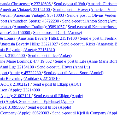
manda Christensen):
23218606
/
Send e-post
til Volt (Amanda Christen
American Vintage):
22154100
/
Send e-post
til Høyer (American Vinta
 Verden (American Vintage):
95710003
/
Send e-post
til Olivias Verde
port (Amundsen Sports):
45722230
/
Send e-post
til Anton Sport (Am
rhuset (AmundsenTrading):
95891057
/
Send e-post
til Kremmerhuse
(Amuse):
22156060
/
Send e-post
til Carla (Amuse)
 & Louisa (Anastasia Beverly Hills):
21519100
/
Send e-post
til Fredri
Anastasia Beverly Hills):
33221027
/
Send e-post
til Kicks (Anastasia B
ania Belysning (Aneta):
22151810
ker):
31095500
/
Send e-post
til Ice (Anker)
nne Marie Börlind):
477 19 862
/
Send e-post
til Life (Anne Marie Börl
(Anni Lu):
22154100
/
Send e-post
til Høyer (Anni Lu)
port (Anniel):
45722230
/
Send e-post
til Anton Sport (Anniel)
ania Belysning (Antidark):
22151810
 (AOC):
21002121
/
Send e-post
til Elkjøp (AOC)
lson (Apple):
23214000
(Apple):
21002121
/
Send e-post
til Elkjøp (Apple)
et (Apple):
Send e-post
til Eplehuset (Apple)
ple):
31095500
/
Send e-post
til Ice (Apple)
& Company (Apple):
69520903
/
Send e-post
til Kjell & Company (Appl