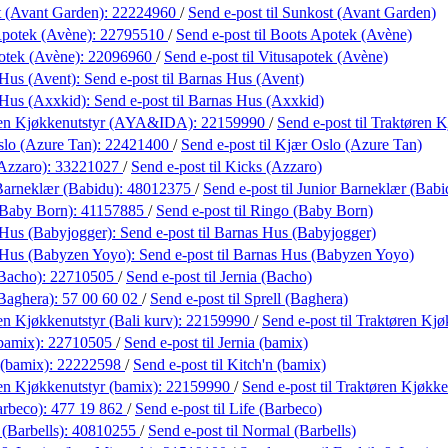
 (Avant Garden):
22224960
/
Send e-post
til Sunkost (Avant Garden)
Apotek (Avène):
22795510
/
Send e-post
til Boots Apotek (Avène)
otek (Avène):
22096960
/
Send e-post
til Vitusapotek (Avène)
Hus (Avent):
Send e-post
til Barnas Hus (Avent)
 Hus (Axxkid):
Send e-post
til Barnas Hus (Axxkid)
ren Kjøkkenutstyr (AYA&IDA):
22159990
/
Send e-post
til Traktøren
lo (Azure Tan):
22421400
/
Send e-post
til Kjær Oslo (Azure Tan)
Azzaro):
33221027
/
Send e-post
til Kicks (Azzaro)
Barneklær (Babidu):
48012375
/
Send e-post
til Junior Barneklær (Babi
(Baby Born):
41157885
/
Send e-post
til Ringo (Baby Born)
Hus (Babyjogger):
Send e-post
til Barnas Hus (Babyjogger)
 Hus (Babyzen Yoyo):
Send e-post
til Barnas Hus (Babyzen Yoyo)
(Bacho):
22710505
/
Send e-post
til Jernia (Bacho)
(Baghera):
57 00 60 02
/
Send e-post
til Sprell (Baghera)
en Kjøkkenutstyr (Bali kurv):
22159990
/
Send e-post
til Traktøren Kjø
(bamix):
22710505
/
Send e-post
til Jernia (bamix)
 (bamix):
22222598
/
Send e-post
til Kitch'n (bamix)
en Kjøkkenutstyr (bamix):
22159990
/
Send e-post
til Traktøren Kjøkke
arbeco):
477 19 862
/
Send e-post
til Life (Barbeco)
(Barbells):
40810255
/
Send e-post
til Normal (Barbells)