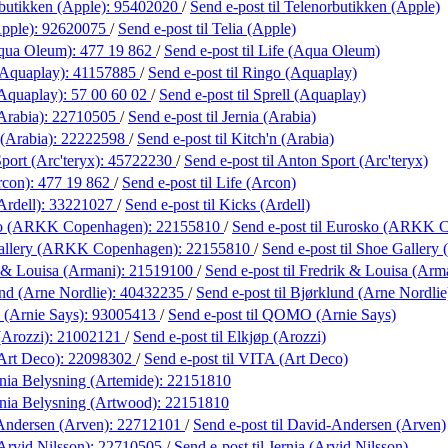
butikken (Apple):
95402020
/
Send e-post
til Telenorbutikken (Apple)
Apple):
92620075
/
Send e-post
til Telia (Apple)
Aqua Oleum):
477 19 862
/
Send e-post
til Life (Aqua Oleum)
(Aquaplay):
41157885
/
Send e-post
til Ringo (Aquaplay)
(Aquaplay):
57 00 60 02
/
Send e-post
til Sprell (Aquaplay)
Arabia):
22710505
/
Send e-post
til Jernia (Arabia)
 (Arabia):
22222598
/
Send e-post
til Kitch'n (Arabia)
port (Arc'teryx):
45722230
/
Send e-post
til Anton Sport (Arc'teryx)
rcon):
477 19 862
/
Send e-post
til Life (Arcon)
Ardell):
33221027
/
Send e-post
til Kicks (Ardell)
ko (ARKK Copenhagen):
22155810
/
Send e-post
til Eurosko (ARKK 
allery (ARKK Copenhagen):
22155810
/
Send e-post
til Shoe Galler
 & Louisa (Armani):
21519100
/
Send e-post
til Fredrik & Louisa (Arm
nd (Arne Nordlie):
40432235
/
Send e-post
til Bjørklund (Arne Nordlie
Arnie Says):
93005413
/
Send e-post
til QOMO (Arnie Says)
(Arozzi):
21002121
/
Send e-post
til Elkjøp (Arozzi)
Art Deco):
22098302
/
Send e-post
til VITA (Art Deco)
ania Belysning (Artemide):
22151810
ania Belysning (Artwood):
22151810
Andersen (Arven):
22712101
/
Send e-post
til David-Andersen (Arven)
Arvid Nilsson):
22710505
/
Send e-post
til Jernia (Arvid Nilsson)