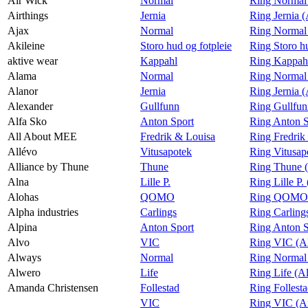
Air Wick
Normal
Ring Normal
Airthings
Jernia
Ring Jernia (
Ajax
Normal
Ring Normal
Akileine
Storo hud og fotpleie
Ring Storo hu
aktive wear
Kappahl
Ring Kappahl
Alama
Normal
Ring Normal
Alanor
Jernia
Ring Jernia 
Alexander
Gullfunn
Ring Gullfun
Alfa Sko
Anton Sport
Ring Anton S
All About MEE
Fredrik & Louisa
Ring Fredrik
Allévo
Vitusapotek
Ring Vitusap
Alliance by Thune
Thune
Ring Thune (
Alna
Lille P.
Ring Lille P.
Alohas
QOMO
Ring QOMO 
Alpha industries
Carlings
Ring Carlings
Alpina
Anton Sport
Ring Anton S
Alvo
VIC
Ring VIC (A
Always
Normal
Ring Normal
Alwero
Life
Ring Life (A
Amanda Christensen
Follestad
Ring Follest
VIC
Ring VIC (A