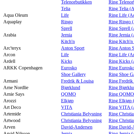
Telenorbutikken
Ring Telenor
Telia
Ring Telia (
Aqua Oleum
Life
Ring Life (
Aquaplay
Ringo
Ring Ringo 
Sprell
Ring Sprell 
Arabia
Jernia
Ring Jernia (
Kitch'n
Ring Kitch'n
Arc'teryx
Anton Sport
Ring Anton S
Arcon
Life
Ring Life (A
Ardell
Kicks
Ring Kicks (
ARKK Copenhagen
Eurosko
Ring Euros
Shoe Gallery
Ring Shoe G
Armani
Fredrik & Louisa
Ring Fredrik
Arne Nordlie
Bjørklund
Ring Bjørklu
Arnie Says
QOMO
Ring QOMO (
Arozzi
Elkjøp
Ring Elkjøp 
Art Deco
VITA
Ring VITA (
Artemide
Christiania Belysning
Ring Christi
Artwood
Christiania Belysning
Ring Christi
Arven
David-Andersen
Ring David-
Arvid Nilsson
Jernia
Ring Jernia (