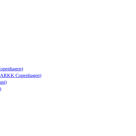
Copenhagen)
y (ARKK Copenhagen)
ani)
)