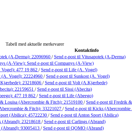
Tabell med aktuelle merkevarer
Kontaktinfo
potek (A-Derma):
22096960
/
Send e-post
til Vitusapotek (A-Derma)
ys (A-View):
Send e-post
til Companys (A-View)
. Vogel):
477 19 862
/
Send e-post
til Life (A. Vogel)
 (A. Vogel):
22224960
/
Send e-post
til Sunkost (A. Vogel)
.Kjærbede):
23218606
/
Send e-post
til Volt (A.Kjærbede)
becita):
22159651
/
Send e-post
til Sissi (Abecita)
beego):
477 19 862
/
Send e-post
til Life (Abeego)
 & Louisa (Abercrombie & Fitch):
21519100
/
Send e-post
til Fredrik
Abercrombie & Fitch):
33221027
/
Send e-post
til Kicks (Abercrombie 
port (Abilica):
45722230
/
Send e-post
til Anton Sport (Abilica)
s (Abrand):
23218618
/
Send e-post
til Carlings (Abrand)
(Abrand):
93005413
/
Send e-post
til QOMO (Abrand)