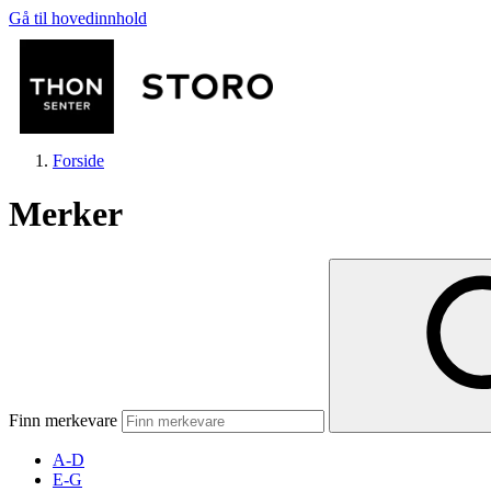
Gå til hovedinnhold
Forside
Merker
Butikker
Mat og drikke
Finn merkevare
Helse
A-D
E-G