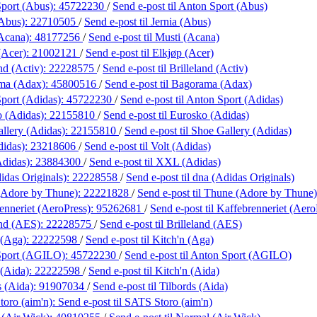
port (Abus):
45722230
/
Send e-post
til Anton Sport (Abus)
(Abus):
22710505
/
Send e-post
til Jernia (Abus)
Acana):
48177256
/
Send e-post
til Musti (Acana)
(Acer):
21002121
/
Send e-post
til Elkjøp (Acer)
nd (Activ):
22228575
/
Send e-post
til Brilleland (Activ)
ma (Adax):
45800516
/
Send e-post
til Bagorama (Adax)
port (Adidas):
45722230
/
Send e-post
til Anton Sport (Adidas)
 (Adidas):
22155810
/
Send e-post
til Eurosko (Adidas)
llery (Adidas):
22155810
/
Send e-post
til Shoe Gallery (Adidas)
didas):
23218606
/
Send e-post
til Volt (Adidas)
didas):
23884300
/
Send e-post
til XXL (Adidas)
idas Originals):
22228558
/
Send e-post
til dna (Adidas Originals)
(Adore by Thune):
22221828
/
Send e-post
til Thune (Adore by Thune)
enneriet (AeroPress):
95262681
/
Send e-post
til Kaffebrenneriet (Aero
and (AES):
22228575
/
Send e-post
til Brilleland (AES)
 (Aga):
22222598
/
Send e-post
til Kitch'n (Aga)
Sport (AGILO):
45722230
/
Send e-post
til Anton Sport (AGILO)
 (Aida):
22222598
/
Send e-post
til Kitch'n (Aida)
s (Aida):
91907034
/
Send e-post
til Tilbords (Aida)
oro (aim'n):
Send e-post
til SATS Storo (aim'n)