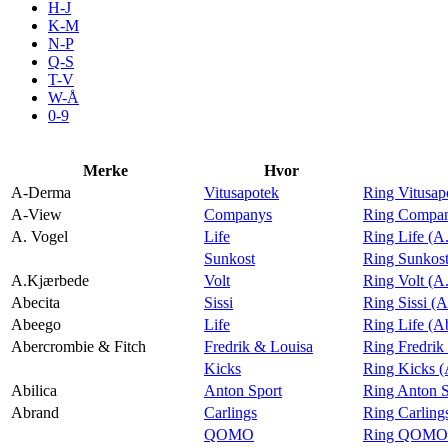
H-J
Aktiviteter
K-M
N-P
Q-S
T-V
Tilbud
W-Å
0-9
Merker
Merke
Hvor
A-Derma
Vitusapotek
Ring Vitusa
Inspirasjon
A-View
Companys
Ring Compan
A. Vogel
Life
Ring Life (A
Sunkost
Ring Sunkost
A.Kjærbede
Volt
Ring Volt (A
Abecita
Sissi
Ring Sissi (A
Søk
Abeego
Life
Ring Life (A
Abercrombie & Fitch
Fredrik & Louisa
Ring Fredrik
Kicks
Ring Kicks (
Abilica
Anton Sport
Ring Anton S
Abrand
Carlings
Ring Carling
Åpningstider
QOMO
Ring QOMO 