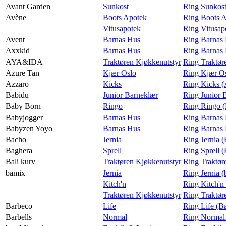
Avant Garden
Sunkost
Ring Sunkost
Avène
Boots Apotek
Ring Boots 
Vitusapotek
Ring Vitusap
Avent
Barnas Hus
Ring Barnas 
Axxkid
Barnas Hus
Ring Barnas
AYA&IDA
Traktøren Kjøkkenutstyr
Ring Traktø
Azure Tan
Kjær Oslo
Ring Kjær Os
Azzaro
Kicks
Ring Kicks (
Babidu
Junior Barneklær
Ring Junior 
Baby Born
Ringo
Ring Ringo 
Babyjogger
Barnas Hus
Ring Barnas 
Babyzen Yoyo
Barnas Hus
Ring Barnas
Bacho
Jernia
Ring Jernia 
Baghera
Sprell
Ring Sprell 
Bali kurv
Traktøren Kjøkkenutstyr
Ring Traktør
bamix
Jernia
Ring Jernia 
Kitch'n
Ring Kitch'n
Traktøren Kjøkkenutstyr
Ring Traktør
Barbeco
Life
Ring Life (B
Barbells
Normal
Ring Normal 