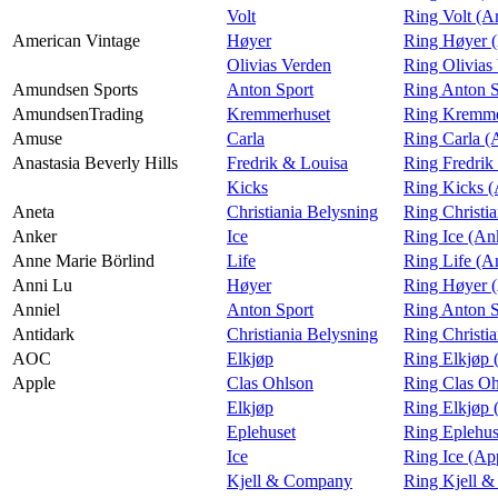
Volt
Ring Volt (A
American Vintage
Høyer
Ring Høyer (
Olivias Verden
Ring Olivias
Amundsen Sports
Anton Sport
Ring Anton S
AmundsenTrading
Kremmerhuset
Ring Kremme
Amuse
Carla
Ring Carla 
Anastasia Beverly Hills
Fredrik & Louisa
Ring Fredrik
Kicks
Ring Kicks (
Aneta
Christiania Belysning
Ring Christi
Anker
Ice
Ring Ice (An
Anne Marie Börlind
Life
Ring Life (A
Anni Lu
Høyer
Ring Høyer 
Anniel
Anton Sport
Ring Anton S
Antidark
Christiania Belysning
Ring Christi
AOC
Elkjøp
Ring Elkjøp
Apple
Clas Ohlson
Ring Clas Oh
Elkjøp
Ring Elkjøp 
Eplehuset
Ring Eplehus
Ice
Ring Ice (Ap
Kjell & Company
Ring Kjell 