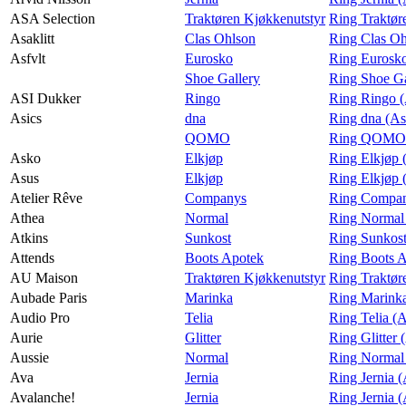
ASA Selection
Traktøren Kjøkkenutstyr
Ring Traktør
Asaklitt
Clas Ohlson
Ring Clas Oh
Asfvlt
Eurosko
Ring Eurosko
Shoe Gallery
Ring Shoe Ga
ASI Dukker
Ringo
Ring Ringo 
Asics
dna
Ring dna (As
QOMO
Ring QOMO 
Asko
Elkjøp
Ring Elkjøp 
Asus
Elkjøp
Ring Elkjøp 
Atelier Rêve
Companys
Ring Company
Athea
Normal
Ring Normal
Atkins
Sunkost
Ring Sunkost
Attends
Boots Apotek
Ring Boots A
AU Maison
Traktøren Kjøkkenutstyr
Ring Traktør
Aubade Paris
Marinka
Ring Marinka
Audio Pro
Telia
Ring Telia (
Aurie
Glitter
Ring Glitter 
Aussie
Normal
Ring Normal 
Ava
Jernia
Ring Jernia 
Avalanche!
Jernia
Ring Jernia 