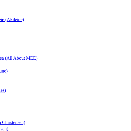
eie (Akileine)
uisa (All About MEE)
une)
ies)
a Christensen)
nsen)