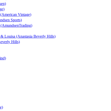
sen)
ge)
n (American Vintage)
undsen Sports)
t (AmundsenTrading)
k & Louisa (Anastasia Beverly Hills)
everly Hills)
ind)
e)