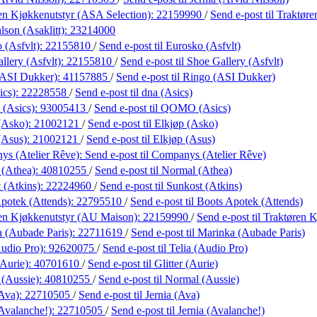
en Kjøkkenutstyr (ASA Selection):
22159990
/
Send e-post
til Traktør
lson (Asaklitt):
23214000
 (Asfvlt):
22155810
/
Send e-post
til Eurosko (Asfvlt)
llery (Asfvlt):
22155810
/
Send e-post
til Shoe Gallery (Asfvlt)
(ASI Dukker):
41157885
/
Send e-post
til Ringo (ASI Dukker)
ics):
22228558
/
Send e-post
til dna (Asics)
(Asics):
93005413
/
Send e-post
til QOMO (Asics)
(Asko):
21002121
/
Send e-post
til Elkjøp (Asko)
(Asus):
21002121
/
Send e-post
til Elkjøp (Asus)
s (Atelier Rêve):
Send e-post
til Companys (Atelier Rêve)
 (Athea):
40810255
/
Send e-post
til Normal (Athea)
 (Atkins):
22224960
/
Send e-post
til Sunkost (Atkins)
potek (Attends):
22795510
/
Send e-post
til Boots Apotek (Attends)
en Kjøkkenutstyr (AU Maison):
22159990
/
Send e-post
til Traktøren
 (Aubade Paris):
22711619
/
Send e-post
til Marinka (Aubade Paris)
Audio Pro):
92620075
/
Send e-post
til Telia (Audio Pro)
(Aurie):
40701610
/
Send e-post
til Glitter (Aurie)
(Aussie):
40810255
/
Send e-post
til Normal (Aussie)
(Ava):
22710505
/
Send e-post
til Jernia (Ava)
(Avalanche!):
22710505
/
Send e-post
til Jernia (Avalanche!)