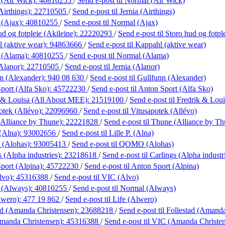
 (Air Wick):
40810255
/
Send e-post
til Normal (Air Wick)
Airthings):
22710505
/
Send e-post
til Jernia (Airthings)
 (Ajax):
40810255
/
Send e-post
til Normal (Ajax)
d og fotpleie (Akileine):
22220293
/
Send e-post
til Storo hud og fotpl
 (aktive wear):
94863666
/
Send e-post
til Kappahl (aktive wear)
 (Alama):
40810255
/
Send e-post
til Normal (Alama)
(Alanor):
22710505
/
Send e-post
til Jernia (Alanor)
n (Alexander):
940 08 630
/
Send e-post
til Gullfunn (Alexander)
port (Alfa Sko):
45722230
/
Send e-post
til Anton Sport (Alfa Sko)
 & Louisa (All About MEE):
21519100
/
Send e-post
til Fredrik & Lo
otek (Allévo):
22096960
/
Send e-post
til Vitusapotek (Allévo)
Alliance by Thune):
22221828
/
Send e-post
til Thune (Alliance by Th
 (Alna):
93002656
/
Send e-post
til Lille P. (Alna)
(Alohas):
93005413
/
Send e-post
til QOMO (Alohas)
 (Alpha industries):
23218618
/
Send e-post
til Carlings (Alpha industr
port (Alpina):
45722230
/
Send e-post
til Anton Sport (Alpina)
lvo):
45316388
/
Send e-post
til VIC (Alvo)
 (Always):
40810255
/
Send e-post
til Normal (Always)
lwero):
477 19 862
/
Send e-post
til Life (Alwero)
ad (Amanda Christensen):
23688218
/
Send e-post
til Follestad (Amand
manda Christensen):
45316388
/
Send e-post
til VIC (Amanda Christe