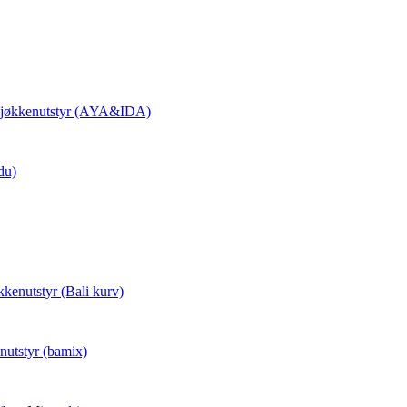
 Kjøkkenutstyr (AYA&IDA)
du)
kkenutstyr (Bali kurv)
nutstyr (bamix)