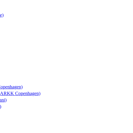
e)
Copenhagen)
y (ARKK Copenhagen)
ani)
)