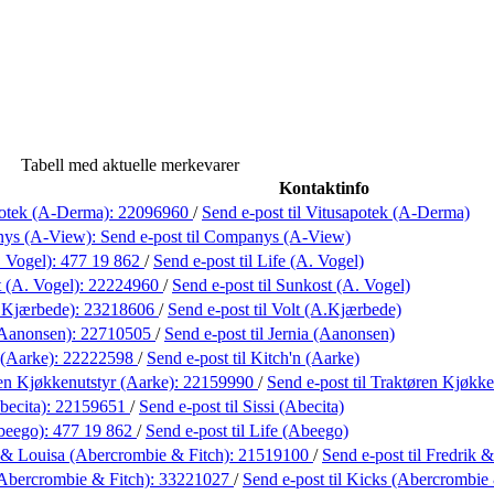
Tabell med aktuelle merkevarer
Kontaktinfo
potek (A-Derma):
22096960
/
Send e-post
til Vitusapotek (A-Derma)
ys (A-View):
Send e-post
til Companys (A-View)
. Vogel):
477 19 862
/
Send e-post
til Life (A. Vogel)
 (A. Vogel):
22224960
/
Send e-post
til Sunkost (A. Vogel)
.Kjærbede):
23218606
/
Send e-post
til Volt (A.Kjærbede)
(Aanonsen):
22710505
/
Send e-post
til Jernia (Aanonsen)
 (Aarke):
22222598
/
Send e-post
til Kitch'n (Aarke)
en Kjøkkenutstyr (Aarke):
22159990
/
Send e-post
til Traktøren Kjøkke
becita):
22159651
/
Send e-post
til Sissi (Abecita)
beego):
477 19 862
/
Send e-post
til Life (Abeego)
 & Louisa (Abercrombie & Fitch):
21519100
/
Send e-post
til Fredrik
Abercrombie & Fitch):
33221027
/
Send e-post
til Kicks (Abercrombie 