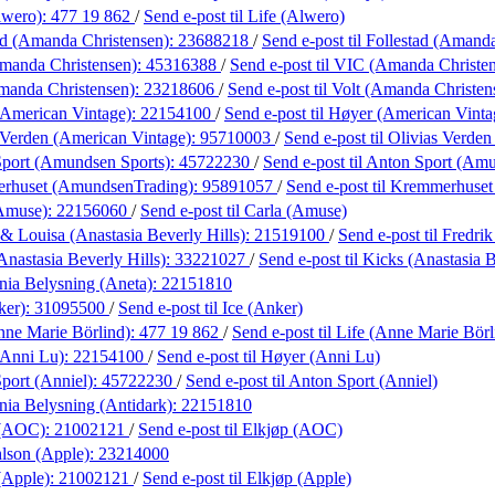
lwero):
477 19 862
/
Send e-post
til Life (Alwero)
ad (Amanda Christensen):
23688218
/
Send e-post
til Follestad (Amand
manda Christensen):
45316388
/
Send e-post
til VIC (Amanda Christe
manda Christensen):
23218606
/
Send e-post
til Volt (Amanda Christen
American Vintage):
22154100
/
Send e-post
til Høyer (American Vinta
 Verden (American Vintage):
95710003
/
Send e-post
til Olivias Verde
port (Amundsen Sports):
45722230
/
Send e-post
til Anton Sport (Am
rhuset (AmundsenTrading):
95891057
/
Send e-post
til Kremmerhuse
(Amuse):
22156060
/
Send e-post
til Carla (Amuse)
 & Louisa (Anastasia Beverly Hills):
21519100
/
Send e-post
til Fredri
Anastasia Beverly Hills):
33221027
/
Send e-post
til Kicks (Anastasia B
ania Belysning (Aneta):
22151810
ker):
31095500
/
Send e-post
til Ice (Anker)
nne Marie Börlind):
477 19 862
/
Send e-post
til Life (Anne Marie Börl
(Anni Lu):
22154100
/
Send e-post
til Høyer (Anni Lu)
port (Anniel):
45722230
/
Send e-post
til Anton Sport (Anniel)
ania Belysning (Antidark):
22151810
 (AOC):
21002121
/
Send e-post
til Elkjøp (AOC)
lson (Apple):
23214000
(Apple):
21002121
/
Send e-post
til Elkjøp (Apple)