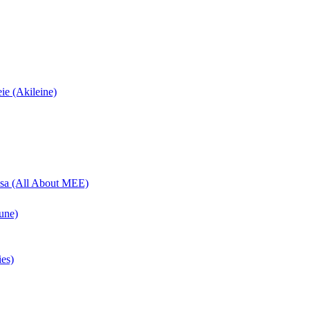
eie (Akileine)
uisa (All About MEE)
une)
ies)