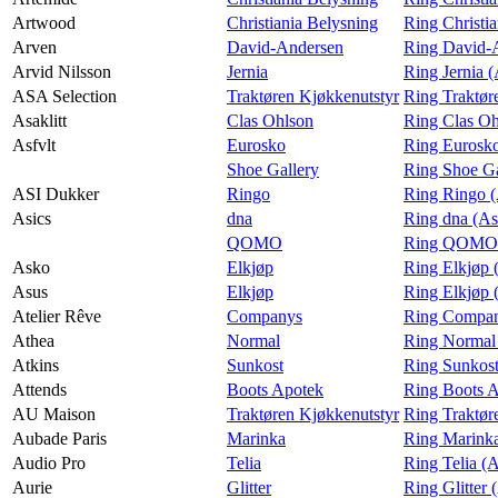
Artwood
Christiania Belysning
Ring Christi
Arven
David-Andersen
Ring David-
Arvid Nilsson
Jernia
Ring Jernia (
ASA Selection
Traktøren Kjøkkenutstyr
Ring Traktør
Asaklitt
Clas Ohlson
Ring Clas Oh
Asfvlt
Eurosko
Ring Eurosko
Shoe Gallery
Ring Shoe Ga
ASI Dukker
Ringo
Ring Ringo 
Asics
dna
Ring dna (As
QOMO
Ring QOMO 
Asko
Elkjøp
Ring Elkjøp 
Asus
Elkjøp
Ring Elkjøp 
Atelier Rêve
Companys
Ring Company
Athea
Normal
Ring Normal
Atkins
Sunkost
Ring Sunkost
Attends
Boots Apotek
Ring Boots A
AU Maison
Traktøren Kjøkkenutstyr
Ring Traktør
Aubade Paris
Marinka
Ring Marinka
Audio Pro
Telia
Ring Telia (
Aurie
Glitter
Ring Glitter 