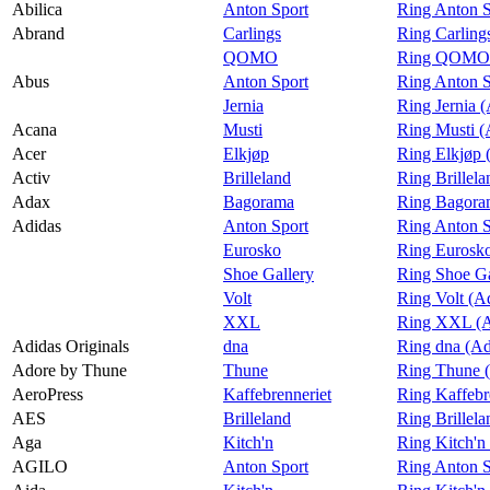
Praktisk informasjon
Abilica
Anton Sport
Ring Anton S
Abrand
Carlings
Ring Carling
Ledige stillinger
QOMO
Ring QOMO 
Abus
Anton Sport
Ring Anton S
Magasin
Jernia
Ring Jernia 
Gavekort
Acana
Musti
Ring Musti (
Acer
Elkjøp
Ring Elkjøp 
Finn frem
Activ
Brilleland
Ring Brillela
Adax
Bagorama
Ring Bagora
Adidas
Anton Sport
Ring Anton S
Eurosko
Ring Eurosko
Shoe Gallery
Ring Shoe Ga
Volt
Ring Volt (A
XXL
Ring XXL (A
Adidas Originals
dna
Ring dna (Ad
Adore by Thune
Thune
Ring Thune 
AeroPress
Kaffebrenneriet
Ring Kaffebr
AES
Brilleland
Ring Brillel
Aga
Kitch'n
Ring Kitch'n
AGILO
Anton Sport
Ring Anton 