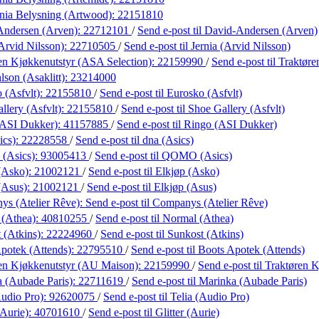
ania Belysning (Artwood):
22151810
Andersen (Arven):
22712101
/
Send e-post
til David-Andersen (Arven)
Arvid Nilsson):
22710505
/
Send e-post
til Jernia (Arvid Nilsson)
en Kjøkkenutstyr (ASA Selection):
22159990
/
Send e-post
til Traktør
lson (Asaklitt):
23214000
 (Asfvlt):
22155810
/
Send e-post
til Eurosko (Asfvlt)
llery (Asfvlt):
22155810
/
Send e-post
til Shoe Gallery (Asfvlt)
(ASI Dukker):
41157885
/
Send e-post
til Ringo (ASI Dukker)
ics):
22228558
/
Send e-post
til dna (Asics)
(Asics):
93005413
/
Send e-post
til QOMO (Asics)
(Asko):
21002121
/
Send e-post
til Elkjøp (Asko)
(Asus):
21002121
/
Send e-post
til Elkjøp (Asus)
s (Atelier Rêve):
Send e-post
til Companys (Atelier Rêve)
 (Athea):
40810255
/
Send e-post
til Normal (Athea)
 (Atkins):
22224960
/
Send e-post
til Sunkost (Atkins)
potek (Attends):
22795510
/
Send e-post
til Boots Apotek (Attends)
en Kjøkkenutstyr (AU Maison):
22159990
/
Send e-post
til Traktøren
 (Aubade Paris):
22711619
/
Send e-post
til Marinka (Aubade Paris)
Audio Pro):
92620075
/
Send e-post
til Telia (Audio Pro)
(Aurie):
40701610
/
Send e-post
til Glitter (Aurie)