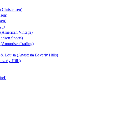
a Christensen)
nsen)
sen)
ge)
n (American Vintage)
undsen Sports)
t (AmundsenTrading)
k & Louisa (Anastasia Beverly Hills)
everly Hills)
ind)