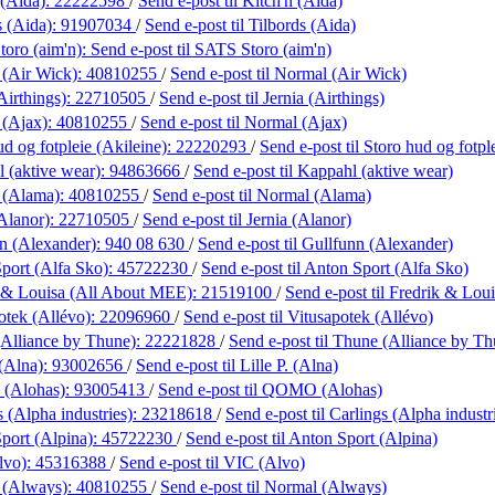
 (Aida):
22222598
/
Send e-post
til Kitch'n (Aida)
s (Aida):
91907034
/
Send e-post
til Tilbords (Aida)
oro (aim'n):
Send e-post
til SATS Storo (aim'n)
 (Air Wick):
40810255
/
Send e-post
til Normal (Air Wick)
Airthings):
22710505
/
Send e-post
til Jernia (Airthings)
 (Ajax):
40810255
/
Send e-post
til Normal (Ajax)
d og fotpleie (Akileine):
22220293
/
Send e-post
til Storo hud og fotpl
 (aktive wear):
94863666
/
Send e-post
til Kappahl (aktive wear)
 (Alama):
40810255
/
Send e-post
til Normal (Alama)
(Alanor):
22710505
/
Send e-post
til Jernia (Alanor)
n (Alexander):
940 08 630
/
Send e-post
til Gullfunn (Alexander)
port (Alfa Sko):
45722230
/
Send e-post
til Anton Sport (Alfa Sko)
 & Louisa (All About MEE):
21519100
/
Send e-post
til Fredrik & Lo
otek (Allévo):
22096960
/
Send e-post
til Vitusapotek (Allévo)
Alliance by Thune):
22221828
/
Send e-post
til Thune (Alliance by Th
 (Alna):
93002656
/
Send e-post
til Lille P. (Alna)
(Alohas):
93005413
/
Send e-post
til QOMO (Alohas)
 (Alpha industries):
23218618
/
Send e-post
til Carlings (Alpha industr
port (Alpina):
45722230
/
Send e-post
til Anton Sport (Alpina)
lvo):
45316388
/
Send e-post
til VIC (Alvo)
 (Always):
40810255
/
Send e-post
til Normal (Always)