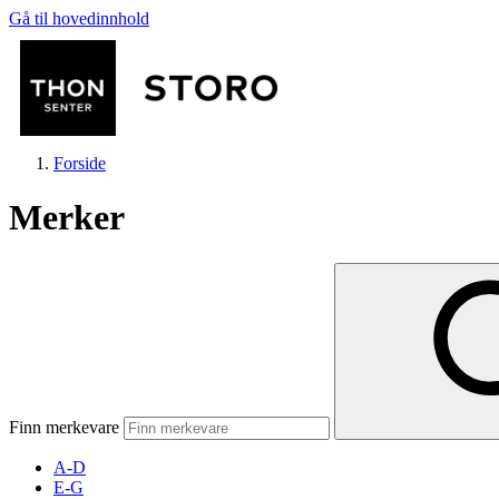
Gå til hovedinnhold
Forside
Merker
Butikker
Mat og drikke
Finn merkevare
Helse
A-D
E-G