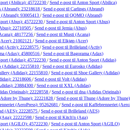
port (Abilica):
45722230
/
Send e-post
til Anton Sport (Abilica)
s (Abrand):
23218618
/
Send e-post
til Carlings (Abrand)
(Abrand):
93005413
/
Send e-post
til QOMO (Abrand)
port (Abus):
45722230
/
Send e-post
til Anton Sport (Abus)
(Abus):
22710505
/
Send e-post
til Jernia (Abus)
Acana):
48177256
/
Send e-post
til Musti (Acana)
(Acer):
21002121
/
Send e-post
til Elkjøp (Acer)
nd (Activ):
22228575
/
Send e-post
til Brilleland (Activ)
ma (Adax):
45800516
/
Send e-post
til Bagorama (Adax)
port (Adidas):
45722230
/
Send e-post
til Anton Sport (Adidas)
 (Adidas):
22155810
/
Send e-post
til Eurosko (Adidas)
llery (Adidas):
22155810
/
Send e-post
til Shoe Gallery (Adidas)
didas):
23218606
/
Send e-post
til Volt (Adidas)
didas):
23884300
/
Send e-post
til XXL (Adidas)
idas Originals):
22228558
/
Send e-post
til dna (Adidas Originals)
(Adore by Thune):
22221828
/
Send e-post
til Thune (Adore by Thune)
enneriet (AeroPress):
95262681
/
Send e-post
til Kaffebrenneriet (Aero
and (AES):
22228575
/
Send e-post
til Brilleland (AES)
 (Aga):
22222598
/
Send e-post
til Kitch'n (Aga)
Sport (AGILO):
45722230
/
Send e-post
til Anton Sport (AGILO)