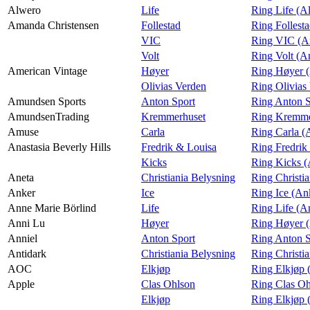
Alwero
Life
Ring Life (A
Amanda Christensen
Follestad
Ring Follest
VIC
Ring VIC (A
Volt
Ring Volt (A
American Vintage
Høyer
Ring Høyer (
Olivias Verden
Ring Olivias
Amundsen Sports
Anton Sport
Ring Anton S
AmundsenTrading
Kremmerhuset
Ring Kremme
Amuse
Carla
Ring Carla 
Anastasia Beverly Hills
Fredrik & Louisa
Ring Fredrik
Kicks
Ring Kicks (
Aneta
Christiania Belysning
Ring Christi
Anker
Ice
Ring Ice (An
Anne Marie Börlind
Life
Ring Life (A
Anni Lu
Høyer
Ring Høyer 
Anniel
Anton Sport
Ring Anton S
Antidark
Christiania Belysning
Ring Christi
AOC
Elkjøp
Ring Elkjøp
Apple
Clas Ohlson
Ring Clas Oh
Elkjøp
Ring Elkjøp 