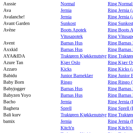
Aussie
Normal
Ring Normal 
Ava
Jernia
Ring Jernia 
Avalanche!
Jernia
Ring Jernia 
Avant Garden
Sunkost
Ring Sunkost
Avène
Boots Apotek
Ring Boots 
Vitusapotek
Ring Vitusap
Avent
Barnas Hus
Ring Barnas 
Axxkid
Barnas Hus
Ring Barnas
AYA&IDA
Traktøren Kjøkkenutstyr
Ring Traktø
Azure Tan
Kjær Oslo
Ring Kjær Os
Azzaro
Kicks
Ring Kicks (
Babidu
Junior Barneklær
Ring Junior 
Baby Born
Ringo
Ring Ringo 
Babyjogger
Barnas Hus
Ring Barnas 
Babyzen Yoyo
Barnas Hus
Ring Barnas
Bacho
Jernia
Ring Jernia 
Baghera
Sprell
Ring Sprell 
Bali kurv
Traktøren Kjøkkenutstyr
Ring Traktør
bamix
Jernia
Ring Jernia 
Kitch'n
Ring Kitch'n