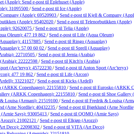
et (Apple):
Send e-post
til Eplehuset (Apple)
ple):
31095500
/
Send e-post
til Ice (Apple)
& Company (Apple):
69520903
/
Send e-post
til Kjell & Company (Appl
butikken (Apple):
95402020
/
Send e-post
til Telenorbutikken (Apple)
Apple):
92620075
/
Send e-post
til Telia (Apple)
Aqua Oleum):
477 19 862
/
Send e-post
til Life (Aqua Oleum)
(Aquaplay):
41157885
/
Send e-post
til Ringo (Aquaplay)
(Aquaplay):
57 00 60 02
/
Send e-post
til Sprell (Aquaplay)
Arabia):
22710505
/
Send e-post
til Jernia (Arabia)
 (Arabia):
22222598
/
Send e-post
til Kitch'n (Arabia)
port (Arc'teryx):
45722230
/
Send e-post
til Anton Sport (Arc'teryx)
rcon):
477 19 862
/
Send e-post
til Life (Arcon)
Ardell):
33221027
/
Send e-post
til Kicks (Ardell)
ko (ARKK Copenhagen):
22155810
/
Send e-post
til Eurosko (ARKK 
allery (ARKK Copenhagen):
22155810
/
Send e-post
til Shoe Galler
 & Louisa (Armani):
21519100
/
Send e-post
til Fredrik & Louisa (Arm
nd (Arne Nordlie):
40432235
/
Send e-post
til Bjørklund (Arne Nordlie
Arnie Says):
93005413
/
Send e-post
til QOMO (Arnie Says)
(Arozzi):
21002121
/
Send e-post
til Elkjøp (Arozzi)
Art Deco):
22098302
/
Send e-post
til VITA (Art Deco)
ania Belysning (Artemide):
22151810