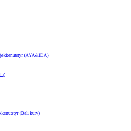
 Kjøkkenutstyr (AYA&IDA)
du)
kkenutstyr (Bali kurv)