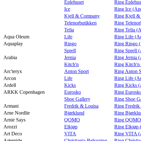
Eplehuset
Ring Eplehus
Ice
Ring Ice (Ap
Kjell & Company
Ring Kjell 
Telenorbutikken
Ring Telenor
Telia
Ring Telia (
Aqua Oleum
Life
Ring Life (
Aquaplay
Ringo
Ring Ringo 
Sprell
Ring Sprell 
Arabia
Jernia
Ring Jernia (
Kitch'n
Ring Kitch'n
Arc'teryx
Anton Sport
Ring Anton S
Arcon
Life
Ring Life (A
Ardell
Kicks
Ring Kicks (
ARKK Copenhagen
Eurosko
Ring Euros
Shoe Gallery
Ring Shoe G
Armani
Fredrik & Louisa
Ring Fredrik
Arne Nordlie
Bjørklund
Ring Bjørklu
Arnie Says
QOMO
Ring QOMO (
Arozzi
Elkjøp
Ring Elkjøp 
Art Deco
VITA
Ring VITA (
Artemide
Christiania Belysning
Ring Christi