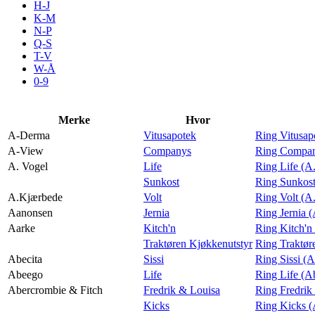
H-J
Aktiviteter
K-M
N-P
Q-S
T-V
Tilbud
W-Å
0-9
Merker
Merke
Hvor
A-Derma
Vitusapotek
Ring Vitusa
Inspirasjon
A-View
Companys
Ring Compan
A. Vogel
Life
Ring Life (A
Sunkost
Ring Sunkost
A.Kjærbede
Volt
Ring Volt (A
Aanonsen
Jernia
Ring Jernia 
Søk
Aarke
Kitch'n
Ring Kitch'n
Traktøren Kjøkkenutstyr
Ring Traktør
Abecita
Sissi
Ring Sissi (A
Abeego
Life
Ring Life (A
Abercrombie & Fitch
Fredrik & Louisa
Ring Fredrik
Åpningstider
Kicks
Ring Kicks (