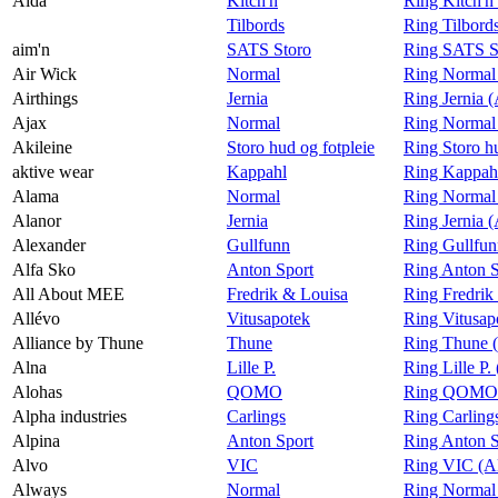
Aida
Kitch'n
Ring Kitch'n
Tilbords
Ring Tilbord
aim'n
SATS Storo
Ring SATS St
Air Wick
Normal
Ring Normal
Airthings
Jernia
Ring Jernia (
Ajax
Normal
Ring Normal
Akileine
Storo hud og fotpleie
Ring Storo hu
aktive wear
Kappahl
Ring Kappahl
Alama
Normal
Ring Normal
Alanor
Jernia
Ring Jernia 
Alexander
Gullfunn
Ring Gullfun
Alfa Sko
Anton Sport
Ring Anton S
All About MEE
Fredrik & Louisa
Ring Fredrik
Allévo
Vitusapotek
Ring Vitusap
Alliance by Thune
Thune
Ring Thune (
Alna
Lille P.
Ring Lille P.
Alohas
QOMO
Ring QOMO 
Alpha industries
Carlings
Ring Carlings
Alpina
Anton Sport
Ring Anton S
Alvo
VIC
Ring VIC (A
Always
Normal
Ring Normal