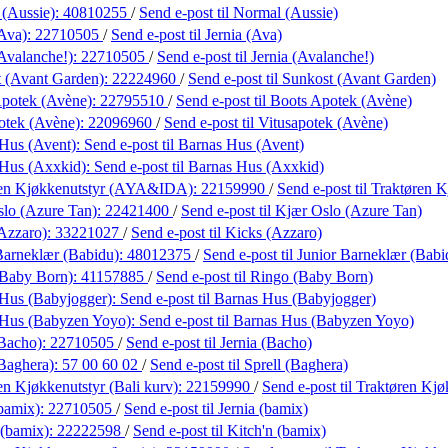
(Aussie):
40810255
/
Send e-post
til Normal (Aussie)
(Ava):
22710505
/
Send e-post
til Jernia (Ava)
(Avalanche!):
22710505
/
Send e-post
til Jernia (Avalanche!)
 (Avant Garden):
22224960
/
Send e-post
til Sunkost (Avant Garden)
Apotek (Avène):
22795510
/
Send e-post
til Boots Apotek (Avène)
otek (Avène):
22096960
/
Send e-post
til Vitusapotek (Avène)
Hus (Avent):
Send e-post
til Barnas Hus (Avent)
 Hus (Axxkid):
Send e-post
til Barnas Hus (Axxkid)
ren Kjøkkenutstyr (AYA&IDA):
22159990
/
Send e-post
til Traktøren
lo (Azure Tan):
22421400
/
Send e-post
til Kjær Oslo (Azure Tan)
Azzaro):
33221027
/
Send e-post
til Kicks (Azzaro)
Barneklær (Babidu):
48012375
/
Send e-post
til Junior Barneklær (Babi
(Baby Born):
41157885
/
Send e-post
til Ringo (Baby Born)
Hus (Babyjogger):
Send e-post
til Barnas Hus (Babyjogger)
 Hus (Babyzen Yoyo):
Send e-post
til Barnas Hus (Babyzen Yoyo)
(Bacho):
22710505
/
Send e-post
til Jernia (Bacho)
(Baghera):
57 00 60 02
/
Send e-post
til Sprell (Baghera)
en Kjøkkenutstyr (Bali kurv):
22159990
/
Send e-post
til Traktøren Kjø
(bamix):
22710505
/
Send e-post
til Jernia (bamix)
 (bamix):
22222598
/
Send e-post
til Kitch'n (bamix)