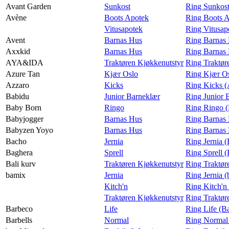
Avant Garden
Sunkost
Ring Sunkost
Avène
Boots Apotek
Ring Boots 
Vitusapotek
Ring Vitusap
Avent
Barnas Hus
Ring Barnas 
Axxkid
Barnas Hus
Ring Barnas
AYA&IDA
Traktøren Kjøkkenutstyr
Ring Traktø
Azure Tan
Kjær Oslo
Ring Kjær Os
Azzaro
Kicks
Ring Kicks (
Babidu
Junior Barneklær
Ring Junior 
Baby Born
Ringo
Ring Ringo 
Babyjogger
Barnas Hus
Ring Barnas 
Babyzen Yoyo
Barnas Hus
Ring Barnas
Bacho
Jernia
Ring Jernia 
Baghera
Sprell
Ring Sprell 
Bali kurv
Traktøren Kjøkkenutstyr
Ring Traktør
bamix
Jernia
Ring Jernia 
Kitch'n
Ring Kitch'n
Traktøren Kjøkkenutstyr
Ring Traktør
Barbeco
Life
Ring Life (B
Barbells
Normal
Ring Normal 