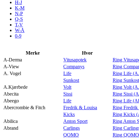
H-J
Aktiviteter
K-M
N-P
Q-S
T-V
Tilbud
W-Å
0-9
Merker
Merke
Hvor
A-Derma
Vitusapotek
Ring Vitusa
Inspirasjon
A-View
Companys
Ring Compan
A. Vogel
Life
Ring Life (A
Sunkost
Ring Sunkost
A.Kjærbede
Volt
Ring Volt (A
Abecita
Sissi
Ring Sissi (A
Søk
Abeego
Life
Ring Life (A
Abercrombie & Fitch
Fredrik & Louisa
Ring Fredrik
Kicks
Ring Kicks (
Abilica
Anton Sport
Ring Anton S
Abrand
Carlings
Ring Carling
Åpningstider
QOMO
Ring QOMO 