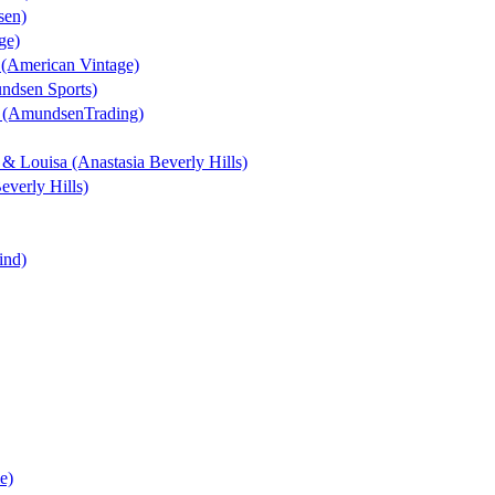
sen)
ge)
n (American Vintage)
undsen Sports)
t (AmundsenTrading)
k & Louisa (Anastasia Beverly Hills)
everly Hills)
ind)
e)