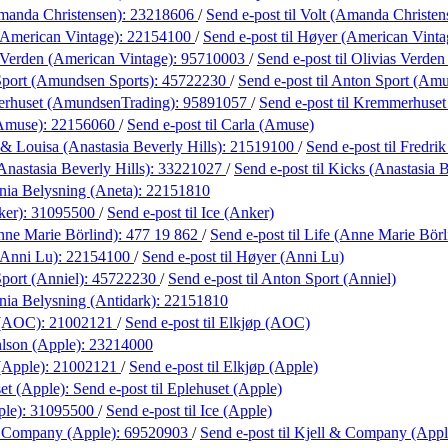
manda Christensen):
23218606
/
Send e-post
til Volt (Amanda Christen
American Vintage):
22154100
/
Send e-post
til Høyer (American Vinta
 Verden (American Vintage):
95710003
/
Send e-post
til Olivias Verde
port (Amundsen Sports):
45722230
/
Send e-post
til Anton Sport (Am
rhuset (AmundsenTrading):
95891057
/
Send e-post
til Kremmerhuse
(Amuse):
22156060
/
Send e-post
til Carla (Amuse)
 & Louisa (Anastasia Beverly Hills):
21519100
/
Send e-post
til Fredri
Anastasia Beverly Hills):
33221027
/
Send e-post
til Kicks (Anastasia B
ania Belysning (Aneta):
22151810
ker):
31095500
/
Send e-post
til Ice (Anker)
nne Marie Börlind):
477 19 862
/
Send e-post
til Life (Anne Marie Börl
(Anni Lu):
22154100
/
Send e-post
til Høyer (Anni Lu)
port (Anniel):
45722230
/
Send e-post
til Anton Sport (Anniel)
ania Belysning (Antidark):
22151810
 (AOC):
21002121
/
Send e-post
til Elkjøp (AOC)
lson (Apple):
23214000
(Apple):
21002121
/
Send e-post
til Elkjøp (Apple)
et (Apple):
Send e-post
til Eplehuset (Apple)
ple):
31095500
/
Send e-post
til Ice (Apple)
& Company (Apple):
69520903
/
Send e-post
til Kjell & Company (Appl