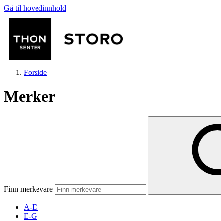
Gå til hovedinnhold
Forside
Merker
Butikker
Mat og drikke
Finn merkevare
Helse
A-D
E-G