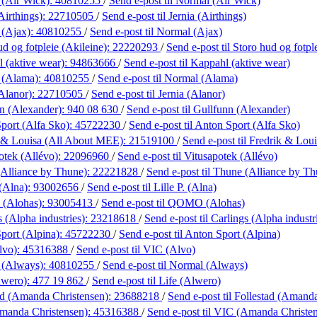
 (Air Wick):
40810255
/
Send e-post
til Normal (Air Wick)
Airthings):
22710505
/
Send e-post
til Jernia (Airthings)
 (Ajax):
40810255
/
Send e-post
til Normal (Ajax)
d og fotpleie (Akileine):
22220293
/
Send e-post
til Storo hud og fotpl
 (aktive wear):
94863666
/
Send e-post
til Kappahl (aktive wear)
 (Alama):
40810255
/
Send e-post
til Normal (Alama)
(Alanor):
22710505
/
Send e-post
til Jernia (Alanor)
n (Alexander):
940 08 630
/
Send e-post
til Gullfunn (Alexander)
port (Alfa Sko):
45722230
/
Send e-post
til Anton Sport (Alfa Sko)
 & Louisa (All About MEE):
21519100
/
Send e-post
til Fredrik & Lo
otek (Allévo):
22096960
/
Send e-post
til Vitusapotek (Allévo)
Alliance by Thune):
22221828
/
Send e-post
til Thune (Alliance by Th
 (Alna):
93002656
/
Send e-post
til Lille P. (Alna)
(Alohas):
93005413
/
Send e-post
til QOMO (Alohas)
 (Alpha industries):
23218618
/
Send e-post
til Carlings (Alpha industr
port (Alpina):
45722230
/
Send e-post
til Anton Sport (Alpina)
lvo):
45316388
/
Send e-post
til VIC (Alvo)
 (Always):
40810255
/
Send e-post
til Normal (Always)
lwero):
477 19 862
/
Send e-post
til Life (Alwero)
ad (Amanda Christensen):
23688218
/
Send e-post
til Follestad (Amand
manda Christensen):
45316388
/
Send e-post
til VIC (Amanda Christe