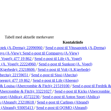
Tabell med aktuelle merkevarer
Kontaktinfo
potek (A-Derma):
22096960
/
Send e-post
til Vitusapotek (A-Derma)
ys (A-View):
Send e-post
til Companys (A-View)
. Vogel):
477 19 862
/
Send e-post
til Life (A. Vogel)
 (A. Vogel):
22224960
/
Send e-post
til Sunkost (A. Vogel)
.Kjærbede):
23218606
/
Send e-post
til Volt (A.Kjærbede)
becita):
22159651
/
Send e-post
til Sissi (Abecita)
beego):
477 19 862
/
Send e-post
til Life (Abeego)
 & Louisa (Abercrombie & Fitch):
21519100
/
Send e-post
til Fredrik
Abercrombie & Fitch):
33221027
/
Send e-post
til Kicks (Abercrombie 
port (Abilica):
45722230
/
Send e-post
til Anton Sport (Abilica)
s (Abrand):
23218618
/
Send e-post
til Carlings (Abrand)
(Abrand):
93005413
/
Send e-post
til QOMO (Abrand)