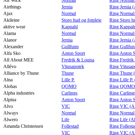
Air Wick
Normal
Ring Normal
Airthings
Jernia
Ring Jernia (
Ajax
Normal
Ring Normal
Akileine
Storo hud og fotpleie
Ring Storo hu
aktive wear
Kappahl
Ring Kappahl
Alama
Normal
Ring Normal
Alanor
Jernia
Ring Jernia 
Alexander
Gullfunn
Ring Gullfun
Alfa Sko
Anton Sport
Ring Anton S
All About MEE
Fredrik & Louisa
Ring Fredrik
Allévo
Vitusapotek
Ring Vitusap
Alliance by Thune
Thune
Ring Thune (
Alna
Lille P.
Ring Lille P.
Alohas
QOMO
Ring QOMO 
Alpha industries
Carlings
Ring Carlings
Alpina
Anton Sport
Ring Anton S
Alvo
VIC
Ring VIC (A
Always
Normal
Ring Normal
Alwero
Life
Ring Life (A
Amanda Christensen
Follestad
Ring Follest
VIC
Ring VIC (A