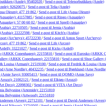
butikken (Apple):
95402020
/
Send e-post
til Telenorbutikken (Apple)
Apple):
92620075
/
Send e-post
til Telia (Apple)
Aqua Oleum):
477 19 862
/
Send e-post
til Life (Aqua Oleum)
(Aquaplay):
41157885
/
Send e-post
til Ringo (Aquaplay)
(Aquaplay):
57 00 60 02
/
Send e-post
til Sprell (Aquaplay)
Arabia):
22710505
/
Send e-post
til Jernia (Arabia)
 (Arabia):
22222598
/
Send e-post
til Kitch'n (Arabia)
port (Arc'teryx):
45722230
/
Send e-post
til Anton Sport (Arc'teryx)
rcon):
477 19 862
/
Send e-post
til Life (Arcon)
Ardell):
33221027
/
Send e-post
til Kicks (Ardell)
ko (ARKK Copenhagen):
22155810
/
Send e-post
til Eurosko (ARKK 
allery (ARKK Copenhagen):
22155810
/
Send e-post
til Shoe Galler
 & Louisa (Armani):
21519100
/
Send e-post
til Fredrik & Louisa (Arm
nd (Arne Nordlie):
40432235
/
Send e-post
til Bjørklund (Arne Nordlie
Arnie Says):
93005413
/
Send e-post
til QOMO (Arnie Says)
(Arozzi):
21002121
/
Send e-post
til Elkjøp (Arozzi)
Art Deco):
22098302
/
Send e-post
til VITA (Art Deco)
ania Belysning (Artemide):
22151810
ania Belysning (Artwood):
22151810
Andersen (Arven):
22712101
/
Send e-post
til David-Andersen (Arven)
Arvid Nilsson):
22710505
/
Send e-post
til Jernia (Arvid Nilsson)