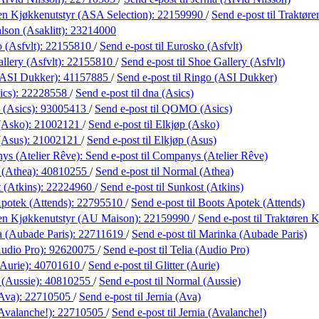
en Kjøkkenutstyr (ASA Selection):
22159990
/
Send e-post
til Traktør
lson (Asaklitt):
23214000
 (Asfvlt):
22155810
/
Send e-post
til Eurosko (Asfvlt)
llery (Asfvlt):
22155810
/
Send e-post
til Shoe Gallery (Asfvlt)
(ASI Dukker):
41157885
/
Send e-post
til Ringo (ASI Dukker)
ics):
22228558
/
Send e-post
til dna (Asics)
(Asics):
93005413
/
Send e-post
til QOMO (Asics)
(Asko):
21002121
/
Send e-post
til Elkjøp (Asko)
(Asus):
21002121
/
Send e-post
til Elkjøp (Asus)
s (Atelier Rêve):
Send e-post
til Companys (Atelier Rêve)
 (Athea):
40810255
/
Send e-post
til Normal (Athea)
 (Atkins):
22224960
/
Send e-post
til Sunkost (Atkins)
potek (Attends):
22795510
/
Send e-post
til Boots Apotek (Attends)
en Kjøkkenutstyr (AU Maison):
22159990
/
Send e-post
til Traktøren
 (Aubade Paris):
22711619
/
Send e-post
til Marinka (Aubade Paris)
Audio Pro):
92620075
/
Send e-post
til Telia (Audio Pro)
(Aurie):
40701610
/
Send e-post
til Glitter (Aurie)
(Aussie):
40810255
/
Send e-post
til Normal (Aussie)
(Ava):
22710505
/
Send e-post
til Jernia (Ava)
(Avalanche!):
22710505
/
Send e-post
til Jernia (Avalanche!)