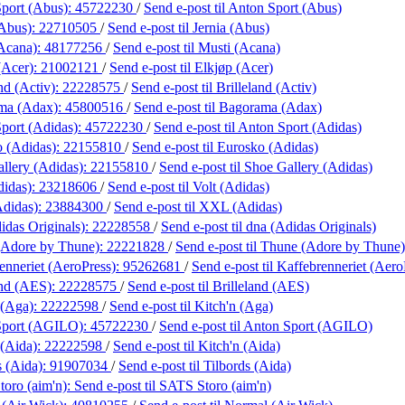
port (Abus):
45722230
/
Send e-post
til Anton Sport (Abus)
(Abus):
22710505
/
Send e-post
til Jernia (Abus)
Acana):
48177256
/
Send e-post
til Musti (Acana)
(Acer):
21002121
/
Send e-post
til Elkjøp (Acer)
nd (Activ):
22228575
/
Send e-post
til Brilleland (Activ)
ma (Adax):
45800516
/
Send e-post
til Bagorama (Adax)
port (Adidas):
45722230
/
Send e-post
til Anton Sport (Adidas)
 (Adidas):
22155810
/
Send e-post
til Eurosko (Adidas)
llery (Adidas):
22155810
/
Send e-post
til Shoe Gallery (Adidas)
didas):
23218606
/
Send e-post
til Volt (Adidas)
didas):
23884300
/
Send e-post
til XXL (Adidas)
idas Originals):
22228558
/
Send e-post
til dna (Adidas Originals)
(Adore by Thune):
22221828
/
Send e-post
til Thune (Adore by Thune)
enneriet (AeroPress):
95262681
/
Send e-post
til Kaffebrenneriet (Aero
and (AES):
22228575
/
Send e-post
til Brilleland (AES)
 (Aga):
22222598
/
Send e-post
til Kitch'n (Aga)
Sport (AGILO):
45722230
/
Send e-post
til Anton Sport (AGILO)
 (Aida):
22222598
/
Send e-post
til Kitch'n (Aida)
s (Aida):
91907034
/
Send e-post
til Tilbords (Aida)
oro (aim'n):
Send e-post
til SATS Storo (aim'n)