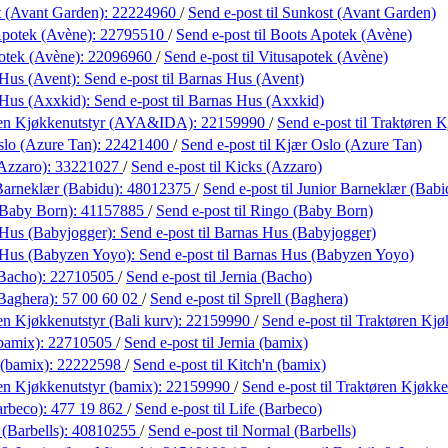
 (Avant Garden):
22224960
/
Send e-post
til Sunkost (Avant Garden)
Apotek (Avène):
22795510
/
Send e-post
til Boots Apotek (Avène)
otek (Avène):
22096960
/
Send e-post
til Vitusapotek (Avène)
Hus (Avent):
Send e-post
til Barnas Hus (Avent)
 Hus (Axxkid):
Send e-post
til Barnas Hus (Axxkid)
ren Kjøkkenutstyr (AYA&IDA):
22159990
/
Send e-post
til Traktøren
lo (Azure Tan):
22421400
/
Send e-post
til Kjær Oslo (Azure Tan)
Azzaro):
33221027
/
Send e-post
til Kicks (Azzaro)
Barneklær (Babidu):
48012375
/
Send e-post
til Junior Barneklær (Babi
(Baby Born):
41157885
/
Send e-post
til Ringo (Baby Born)
Hus (Babyjogger):
Send e-post
til Barnas Hus (Babyjogger)
 Hus (Babyzen Yoyo):
Send e-post
til Barnas Hus (Babyzen Yoyo)
(Bacho):
22710505
/
Send e-post
til Jernia (Bacho)
(Baghera):
57 00 60 02
/
Send e-post
til Sprell (Baghera)
en Kjøkkenutstyr (Bali kurv):
22159990
/
Send e-post
til Traktøren Kjø
(bamix):
22710505
/
Send e-post
til Jernia (bamix)
 (bamix):
22222598
/
Send e-post
til Kitch'n (bamix)
en Kjøkkenutstyr (bamix):
22159990
/
Send e-post
til Traktøren Kjøkke
arbeco):
477 19 862
/
Send e-post
til Life (Barbeco)
(Barbells):
40810255
/
Send e-post
til Normal (Barbells)