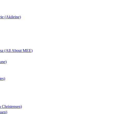
eie (Akileine)
uisa (All About MEE)
une)
ies)
a Christensen)
nsen)