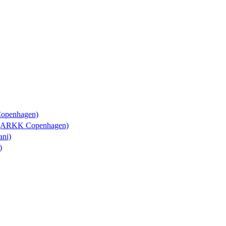
Copenhagen)
y (ARKK Copenhagen)
ani)
)