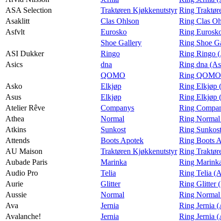
ASA Selection
Traktøren Kjøkkenutstyr
Ring Traktør
Asaklitt
Clas Ohlson
Ring Clas Oh
Asfvlt
Eurosko
Ring Eurosko
Shoe Gallery
Ring Shoe Ga
ASI Dukker
Ringo
Ring Ringo 
Asics
dna
Ring dna (As
QOMO
Ring QOMO 
Asko
Elkjøp
Ring Elkjøp 
Asus
Elkjøp
Ring Elkjøp 
Atelier Rêve
Companys
Ring Company
Athea
Normal
Ring Normal
Atkins
Sunkost
Ring Sunkost
Attends
Boots Apotek
Ring Boots A
AU Maison
Traktøren Kjøkkenutstyr
Ring Traktør
Aubade Paris
Marinka
Ring Marinka
Audio Pro
Telia
Ring Telia (
Aurie
Glitter
Ring Glitter 
Aussie
Normal
Ring Normal 
Ava
Jernia
Ring Jernia 
Avalanche!
Jernia
Ring Jernia 