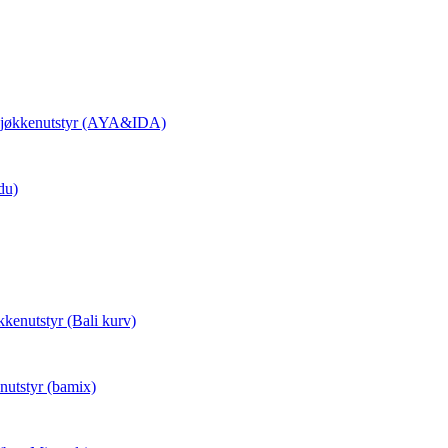
 Kjøkkenutstyr (AYA&IDA)
du)
kkenutstyr (Bali kurv)
nutstyr (bamix)