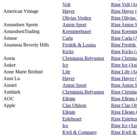
Volt
Ring Volt (A
American Vintage
Høyer
Ring Høyer (
Olivias Verden
Ring Olivias
Amundsen Sports
Anton Sport
Ring Anton S
AmundsenTrading
Kremmerhuset
Ring Kremme
Amuse
Carla
Ring Carla 
Anastasia Beverly Hills
Fredrik & Louisa
Ring Fredrik
Kicks
Ring Kicks (
Aneta
Christiania Belysning
Ring Christi
Anker
Ice
Ring Ice (An
Anne Marie Börlind
Life
Ring Life (A
Anni Lu
Høyer
Ring Høyer 
Anniel
Anton Sport
Ring Anton S
Antidark
Christiania Belysning
Ring Christi
AOC
Elkjøp
Ring Elkjøp
Apple
Clas Ohlson
Ring Clas Oh
Elkjøp
Ring Elkjøp 
Eplehuset
Ring Eplehus
Ice
Ring Ice (Ap
Kjell & Company
Ring Kjell 