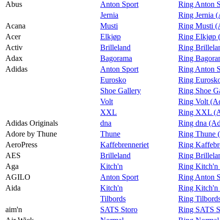
Praktisk informasjon
Abus
Anton Sport
Ring Anton S
Jernia
Ring Jernia 
Ledige stillinger
Acana
Musti
Ring Musti (
Acer
Elkjøp
Ring Elkjøp 
Magasin
Activ
Brilleland
Ring Brillela
Gavekort
Adax
Bagorama
Ring Bagora
Adidas
Anton Sport
Ring Anton S
Finn frem
Eurosko
Ring Eurosko
Shoe Gallery
Ring Shoe Ga
Volt
Ring Volt (A
XXL
Ring XXL (A
Adidas Originals
dna
Ring dna (Ad
Adore by Thune
Thune
Ring Thune 
AeroPress
Kaffebrenneriet
Ring Kaffebr
AES
Brilleland
Ring Brillel
Aga
Kitch'n
Ring Kitch'n
AGILO
Anton Sport
Ring Anton 
Aida
Kitch'n
Ring Kitch'n
Tilbords
Ring Tilbord
aim'n
SATS Storo
Ring SATS St