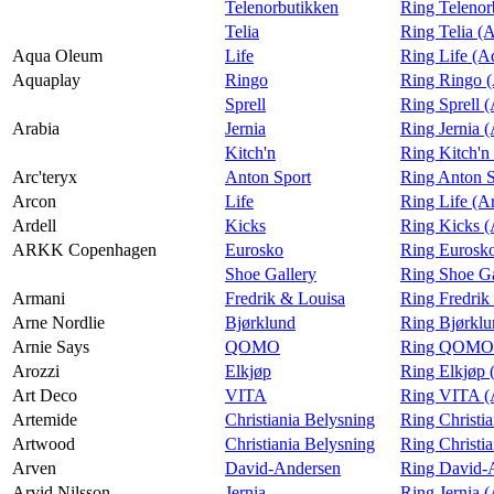
Telenorbutikken
Ring Telenor
Telia
Ring Telia (
Aqua Oleum
Life
Ring Life (
Aquaplay
Ringo
Ring Ringo 
Sprell
Ring Sprell 
Arabia
Jernia
Ring Jernia (
Kitch'n
Ring Kitch'n
Arc'teryx
Anton Sport
Ring Anton S
Arcon
Life
Ring Life (A
Ardell
Kicks
Ring Kicks (
ARKK Copenhagen
Eurosko
Ring Euros
Shoe Gallery
Ring Shoe G
Armani
Fredrik & Louisa
Ring Fredrik
Arne Nordlie
Bjørklund
Ring Bjørklu
Arnie Says
QOMO
Ring QOMO (
Arozzi
Elkjøp
Ring Elkjøp 
Art Deco
VITA
Ring VITA (
Artemide
Christiania Belysning
Ring Christi
Artwood
Christiania Belysning
Ring Christi
Arven
David-Andersen
Ring David-
Arvid Nilsson
Jernia
Ring Jernia (