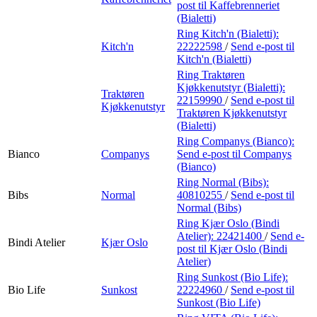
post
til Kaffebrenneriet
(Bialetti)
Ring Kitch'n (Bialetti):
Kitch'n
22222598
/
Send e-post
til
Kitch'n (Bialetti)
Ring Traktøren
Kjøkkenutstyr (Bialetti):
Traktøren
22159990
/
Send e-post
til
Kjøkkenutstyr
Traktøren Kjøkkenutstyr
(Bialetti)
Ring Companys (Bianco):
Bianco
Companys
Send e-post
til Companys
(Bianco)
Ring Normal (Bibs):
Bibs
Normal
40810255
/
Send e-post
til
Normal (Bibs)
Ring Kjær Oslo (Bindi
Atelier):
22421400
/
Send e-
Bindi Atelier
Kjær Oslo
post
til Kjær Oslo (Bindi
Atelier)
Ring Sunkost (Bio Life):
Bio Life
Sunkost
22224960
/
Send e-post
til
Sunkost (Bio Life)