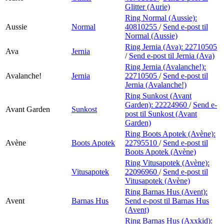
Glitter (Aurie)
Ring Normal (Aussie):
Aussie
Normal
40810255
/
Send e-post
til
Normal (Aussie)
Ring Jernia (Ava):
22710505
Ava
Jernia
/
Send e-post
til Jernia (Ava)
Ring Jernia (Avalanche!):
Avalanche!
Jernia
22710505
/
Send e-post
til
Jernia (Avalanche!)
Ring Sunkost (Avant
Garden):
22224960
/
Send e-
Avant Garden
Sunkost
post
til Sunkost (Avant
Garden)
Ring Boots Apotek (Avène):
Avène
Boots Apotek
22795510
/
Send e-post
til
Boots Apotek (Avène)
Ring Vitusapotek (Avène):
Vitusapotek
22096960
/
Send e-post
til
Vitusapotek (Avène)
Ring Barnas Hus (Avent):
Avent
Barnas Hus
Send e-post
til Barnas Hus
(Avent)
Ring Barnas Hus (Axxkid):