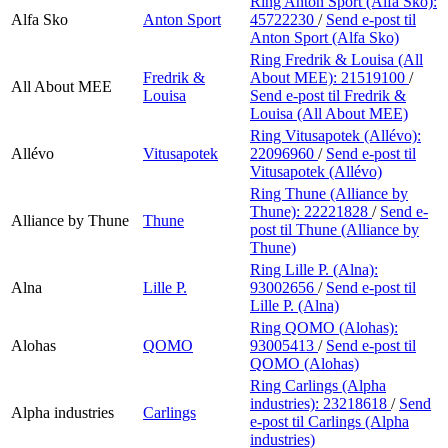
Ring Anton Sport (Alfa Sko):
Alfa Sko
Anton Sport
45722230
/
Send e-post
til
Anton Sport (Alfa Sko)
Ring Fredrik & Louisa (All
Fredrik &
About MEE):
21519100
/
All About MEE
Louisa
Send e-post
til Fredrik &
Louisa (All About MEE)
Ring Vitusapotek (Allévo):
Allévo
Vitusapotek
22096960
/
Send e-post
til
Vitusapotek (Allévo)
Ring Thune (Alliance by
Thune):
22221828
/
Send e-
Alliance by Thune
Thune
post
til Thune (Alliance by
Thune)
Ring Lille P. (Alna):
Alna
Lille P.
93002656
/
Send e-post
til
Lille P. (Alna)
Ring QOMO (Alohas):
Alohas
QOMO
93005413
/
Send e-post
til
QOMO (Alohas)
Ring Carlings (Alpha
industries):
23218618
/
Send
Alpha industries
Carlings
e-post
til Carlings (Alpha
industries)