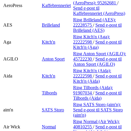
(AeroPress):
95262681
/
AeroPress
Kaffebrenneriet
Send e-post
til
Kaffebrenneriet (AeroPress)
Ring Brilleland (AES):
AES
Brilleland
22228575
/
Send e-post
til
Brilleland (AES)
Ring Kitch'n (Aga):
Aga
Kitch'n
22222598
/
Send e-post
til
Kitch'n (Aga)
Ring Anton Sport (AGILO):
AGILO
Anton Sport
45722230
/
Send e-post
til
Anton Sport (AGILO)
Ring Kitch'n (Aida):
Aida
Kitch'n
22222598
/
Send e-post
til
Kitch'n (Aida)
Ring Tilbords (Aida):
Tilbords
91907034
/
Send e-post
til
Tilbords (Aida)
Ring SATS Storo (aim'n):
aim'n
SATS Storo
Send e-post
til SATS Storo
(aim'n)
Ring Normal (Air Wick):
Air Wick
Normal
40810255
/
Send e-post
til