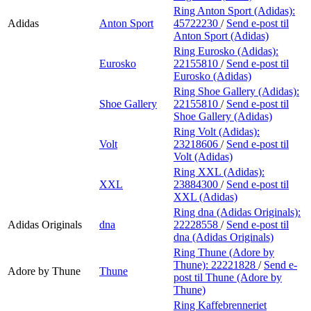
Ring Anton Sport (Adidas):
Adidas
Anton Sport
45722230
/
Send e-post
til
Anton Sport (Adidas)
Ring Eurosko (Adidas):
Eurosko
22155810
/
Send e-post
til
Eurosko (Adidas)
Ring Shoe Gallery (Adidas):
Shoe Gallery
22155810
/
Send e-post
til
Shoe Gallery (Adidas)
Ring Volt (Adidas):
Volt
23218606
/
Send e-post
til
Volt (Adidas)
Ring XXL (Adidas):
XXL
23884300
/
Send e-post
til
XXL (Adidas)
Ring dna (Adidas Originals):
Adidas Originals
dna
22228558
/
Send e-post
til
dna (Adidas Originals)
Ring Thune (Adore by
Thune):
22221828
/
Send e-
Adore by Thune
Thune
post
til Thune (Adore by
Thune)
Ring Kaffebrenneriet