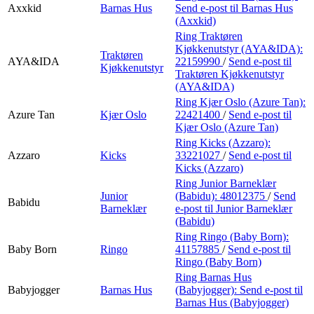
Axxkid
Barnas Hus
Send e-post
til Barnas Hus
(Axxkid)
Ring Traktøren
Kjøkkenutstyr (AYA&IDA):
Traktøren
AYA&IDA
22159990
/
Send e-post
til
Kjøkkenutstyr
Traktøren Kjøkkenutstyr
(AYA&IDA)
Ring Kjær Oslo (Azure Tan):
Azure Tan
Kjær Oslo
22421400
/
Send e-post
til
Kjær Oslo (Azure Tan)
Ring Kicks (Azzaro):
Azzaro
Kicks
33221027
/
Send e-post
til
Kicks (Azzaro)
Ring Junior Barneklær
Junior
(Babidu):
48012375
/
Send
Babidu
Barneklær
e-post
til Junior Barneklær
(Babidu)
Ring Ringo (Baby Born):
Baby Born
Ringo
41157885
/
Send e-post
til
Ringo (Baby Born)
Ring Barnas Hus
Babyjogger
Barnas Hus
(Babyjogger):
Send e-post
til
Barnas Hus (Babyjogger)