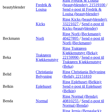
Ring Fredrik & Louisa
Fredrik &
(beautyblender):
21519100
/
beautyblender
Louisa
Send e-post
til Fredrik &
Louisa (beautyblender)
Ring Kicks (beautyblender):
Kicks
33221027
/
Send e-post
til
Kicks (beautyblender)
Ring Norli (Beckmann):
Beckmann
Norli
40427895
/
Send e-post
til
Norli (Beckmann)
Ring Traktøren
Kjøkkenutstyr (Beka):
Traktøren
Beka
22159990
/
Send e-post
til
Kjøkkenutstyr
Traktøren Kjøkkenutstyr
(Beka)
Christiania
Ring Christiania Belysning
Belid
Belysning
(Belid):
22151810
Ring Eplehuset (Belkin):
Belkin
Eplehuset
Send e-post
til Eplehuset
(Belkin)
Ring Normal (Benda):
Benda
Normal
40810255
/
Send e-post
til
Normal (Benda)
Ring Jernia (Bengalack):