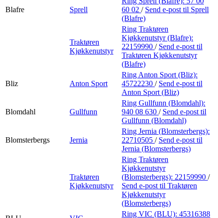
Ring Sprell (Blafre):
57 00
Blafre
Sprell
60 02
/
Send e-post
til Sprell
(Blafre)
Ring Traktøren
Kjøkkenutstyr (Blafre):
Traktøren
22159990
/
Send e-post
til
Kjøkkenutstyr
Traktøren Kjøkkenutstyr
(Blafre)
Ring Anton Sport (Bliz):
Bliz
Anton Sport
45722230
/
Send e-post
til
Anton Sport (Bliz)
Ring Gullfunn (Blomdahl):
Blomdahl
Gullfunn
940 08 630
/
Send e-post
til
Gullfunn (Blomdahl)
Ring Jernia (Blomsterbergs):
Blomsterbergs
Jernia
22710505
/
Send e-post
til
Jernia (Blomsterbergs)
Ring Traktøren
Kjøkkenutstyr
Traktøren
(Blomsterbergs):
22159990
/
Kjøkkenutstyr
Send e-post
til Traktøren
Kjøkkenutstyr
(Blomsterbergs)
Ring VIC (BLU):
45316388