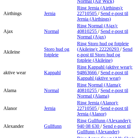
Normal (Air Wick)
Ring Jernia (Airthings):
Airthings
Jernia
22710505
/
Send e-post
til
Jernia (Airthings)
Ring Normal (Ajax):
Ajax
Normal
40810255
/
Send e-post
til
Normal (Ajax)
Ring Storo hud og fotpleie
Storo hud og
(Akileine):
22220293
/
Send
Akileine
fotpleie
e-post
til Storo hud og
fotpleie (Akileine)
Ring Kappahl (aktive wear):
aktive wear
Kappahl
94863666
/
Send e-post
til
Kappahl (aktive wear)
Ring Normal (Alama):
Alama
Normal
40810255
/
Send e-post
til
Normal (Alama)
Ring Jernia (Alanor):
Alanor
Jernia
22710505
/
Send e-post
til
Jernia (Alanor)
Ring Gullfunn (Alexander):
Alexander
Gullfunn
940 08 630
/
Send e-post
til
Gullfunn (Alexander)