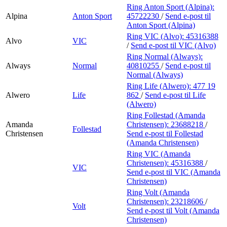
Ring Anton Sport (Alpina):
Alpina
Anton Sport
45722230
/
Send e-post
til
Anton Sport (Alpina)
Ring VIC (Alvo):
45316388
Alvo
VIC
/
Send e-post
til VIC (Alvo)
Ring Normal (Always):
Always
Normal
40810255
/
Send e-post
til
Normal (Always)
Ring Life (Alwero):
477 19
Alwero
Life
862
/
Send e-post
til Life
(Alwero)
Ring Follestad (Amanda
Amanda
Christensen):
23688218
/
Follestad
Christensen
Send e-post
til Follestad
(Amanda Christensen)
Ring VIC (Amanda
Christensen):
45316388
/
VIC
Send e-post
til VIC (Amanda
Christensen)
Ring Volt (Amanda
Christensen):
23218606
/
Volt
Send e-post
til Volt (Amanda
Christensen)