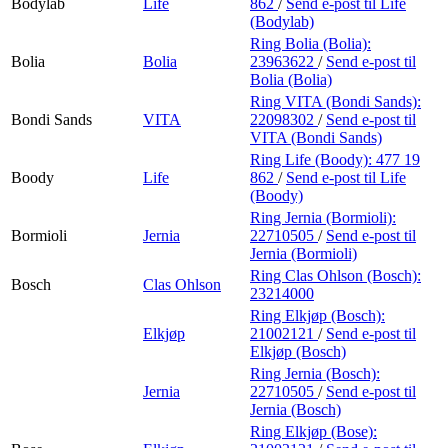
Bodylab
Life
862
/
Send e-post
til Life
(Bodylab)
Ring Bolia (Bolia):
Bolia
Bolia
23963622
/
Send e-post
til
Bolia (Bolia)
Ring VITA (Bondi Sands):
Bondi Sands
VITA
22098302
/
Send e-post
til
VITA (Bondi Sands)
Ring Life (Boody):
477 19
Boody
Life
862
/
Send e-post
til Life
(Boody)
Ring Jernia (Bormioli):
Bormioli
Jernia
22710505
/
Send e-post
til
Jernia (Bormioli)
Ring Clas Ohlson (Bosch):
Bosch
Clas Ohlson
23214000
Ring Elkjøp (Bosch):
Elkjøp
21002121
/
Send e-post
til
Elkjøp (Bosch)
Ring Jernia (Bosch):
Jernia
22710505
/
Send e-post
til
Jernia (Bosch)
Ring Elkjøp (Bose):