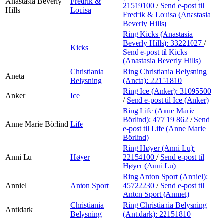
Anastasia Beverly
Fredrik &
21519100
/
Send e-post
til
Hills
Louisa
Fredrik & Louisa (Anastasia
Beverly Hills)
Ring Kicks (Anastasia
Beverly Hills):
33221027
/
Kicks
Send e-post
til Kicks
(Anastasia Beverly Hills)
Christiania
Ring Christiania Belysning
Aneta
Belysning
(Aneta):
22151810
Ring Ice (Anker):
31095500
Anker
Ice
/
Send e-post
til Ice (Anker)
Ring Life (Anne Marie
Börlind):
477 19 862
/
Send
Anne Marie Börlind
Life
e-post
til Life (Anne Marie
Börlind)
Ring Høyer (Anni Lu):
Anni Lu
Høyer
22154100
/
Send e-post
til
Høyer (Anni Lu)
Ring Anton Sport (Anniel):
Anniel
Anton Sport
45722230
/
Send e-post
til
Anton Sport (Anniel)
Christiania
Ring Christiania Belysning
Antidark
Belysning
(Antidark):
22151810