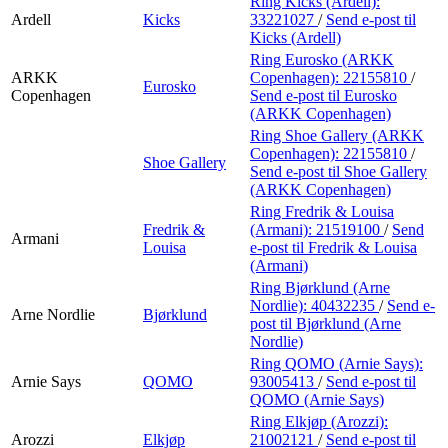
Ring Kicks (Ardell):
Ardell
Kicks
33221027
/
Send e-post
til
Kicks (Ardell)
Ring Eurosko (ARKK
ARKK
Copenhagen):
22155810
/
Eurosko
Copenhagen
Send e-post
til Eurosko
(ARKK Copenhagen)
Ring Shoe Gallery (ARKK
Copenhagen):
22155810
/
Shoe Gallery
Send e-post
til Shoe Gallery
(ARKK Copenhagen)
Ring Fredrik & Louisa
Fredrik &
(Armani):
21519100
/
Send
Armani
Louisa
e-post
til Fredrik & Louisa
(Armani)
Ring Bjørklund (Arne
Nordlie):
40432235
/
Send e-
Arne Nordlie
Bjørklund
post
til Bjørklund (Arne
Nordlie)
Ring QOMO (Arnie Says):
Arnie Says
QOMO
93005413
/
Send e-post
til
QOMO (Arnie Says)
Ring Elkjøp (Arozzi):
Arozzi
Elkjøp
21002121
/
Send e-post
til