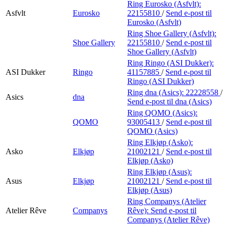
Ring Eurosko (Asfvlt):
Asfvlt
Eurosko
22155810
/
Send e-post
til
Eurosko (Asfvlt)
Ring Shoe Gallery (Asfvlt):
Shoe Gallery
22155810
/
Send e-post
til
Shoe Gallery (Asfvlt)
Ring Ringo (ASI Dukker):
ASI Dukker
Ringo
41157885
/
Send e-post
til
Ringo (ASI Dukker)
Ring dna (Asics):
22228558
/
Asics
dna
Send e-post
til dna (Asics)
Ring QOMO (Asics):
QOMO
93005413
/
Send e-post
til
QOMO (Asics)
Ring Elkjøp (Asko):
Asko
Elkjøp
21002121
/
Send e-post
til
Elkjøp (Asko)
Ring Elkjøp (Asus):
Asus
Elkjøp
21002121
/
Send e-post
til
Elkjøp (Asus)
Ring Companys (Atelier
Atelier Rêve
Companys
Rêve):
Send e-post
til
Companys (Atelier Rêve)