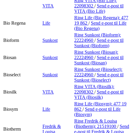
Ring VITA (Bio Life):
VITA
22098302
/
Send e-post
til
VITA (Bio Life)
Ring Life (Bio Regena):
477
Bio Regena
Life
19 862
/
Send e-post
til Life
(Bio Regena)
Ring Sunkost (Bioform):
Bioform
Sunkost
22224960
/
Send e-post
til
Sunkost (Bioform)
Ring Sunkost (Biosan):
Biosan
Sunkost
22224960
/
Send e-post
til
Sunkost (Biosan)
Ring Sunkost (Bioselect):
Bioselect
Sunkost
22224960
/
Send e-post
til
Sunkost (Bioselect)
Ring VITA (Biosilk):
Biosilk
VITA
22098302
/
Send e-post
til
VITA (Biosilk)
Ring Life (Biosym):
477 19
Biosym
Life
862
/
Send e-post
til Life
(Biosym)
Ring Fredrik & Louisa
Fredrik &
(Biotherm):
21519100
/
Send
Biotherm
Louisa
e-post
til Fredrik & Louisa