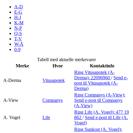
Merker
A-D
E-G
H-J
Inspirasjon
K-M
N-P
Q-S
T-V
Søk
W-Å
0-9
Tabell med aktuelle merkevarer
Merke
Hvor
Kontaktinfo
Åpningstider
Ring Vitusapotek (A-
Derma):
22096960
/
Send e-
Praktisk informasjon
A-Derma
Vitusapotek
post
til Vitusapotek (A-
Derma)
Ledige stillinger
Ring Companys (A-View):
A-View
Companys
Send e-post
til Companys
Magasin
(A-View)
Ring Life (A. Vogel):
477 19
Gavekort
A. Vogel
Life
862
/
Send e-post
til Life (A.
Vogel)
Finn frem
Ring Sunkost (A. Vogel):