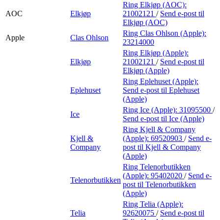
Ring Elkjøp (AOC):
AOC
Elkjøp
21002121
/
Send e-post
til
Elkjøp (AOC)
Ring Clas Ohlson (Apple):
Apple
Clas Ohlson
23214000
Ring Elkjøp (Apple):
Elkjøp
21002121
/
Send e-post
til
Elkjøp (Apple)
Ring Eplehuset (Apple):
Eplehuset
Send e-post
til Eplehuset
(Apple)
Ring Ice (Apple):
31095500
/
Ice
Send e-post
til Ice (Apple)
Ring Kjell & Company
Kjell &
(Apple):
69520903
/
Send e-
Company
post
til Kjell & Company
(Apple)
Ring Telenorbutikken
(Apple):
95402020
/
Send e-
Telenorbutikken
post
til Telenorbutikken
(Apple)
Ring Telia (Apple):
Telia
92620075
/
Send e-post
til