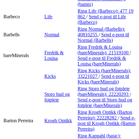
(bamix)
Ring Life (Barbeco):
477 19
Barbeco
Life
862
/
Send e-post
til Life
(Barbeco)
Ring Normal (Barbells):
Barbells
Normal
40810255
/
Send e-post
til
Normal (Barbells)
Ring Fredrik & Louisa
Fredrik &
(bareMinerals):
21519100
/
bareMinerals
Louisa
Send e-post
til Fredrik &
Louisa (bareMinerals)
Ring Kicks (bareMinerals):
Kicks
33221027
/
Send e-post
til
Kicks (bareMinerals)
Ring Storo hud og fotpleie
Storo hud og
(bareMinerals):
22220293
/
fotpleie
Send e-post
til Storo hud og
fotpleie (bareMinerals)
Ring Krogh Optikk (Barton
Perreira):
22228282
/
Send e-
Barton Perreira
Krogh Optikk
post
til Krogh Optikk (Barton
Perreira)
Ring Kappahl (basic):