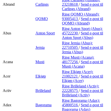
Abrand
Carlings
23218618
/
Send e-post
til
Carlings (Abrand)
Ring QOMO (Abrand):
QOMO
93005413
/
Send e-post
til
QOMO (Abrand)
Ring Anton Sport (Abus):
Abus
Anton Sport
45722230
/
Send e-post
til
Anton Sport (Abus)
Ring Jernia (Abus):
Jernia
22710505
/
Send e-post
til
Jernia (Abus)
Ring Musti (Acana):
Acana
Musti
48177256
/
Send e-post
til
Musti (Acana)
Ring Elkjøp (Acer):
Acer
Elkjøp
21002121
/
Send e-post
til
Elkjøp (Acer)
Ring Brilleland (Activ):
Activ
Brilleland
22228575
/
Send e-post
til
Brilleland (Activ)
Ring Bagorama (Adax):
Adax
Bagorama
45800516
/
Send e-post
til
Bagorama (Adax)