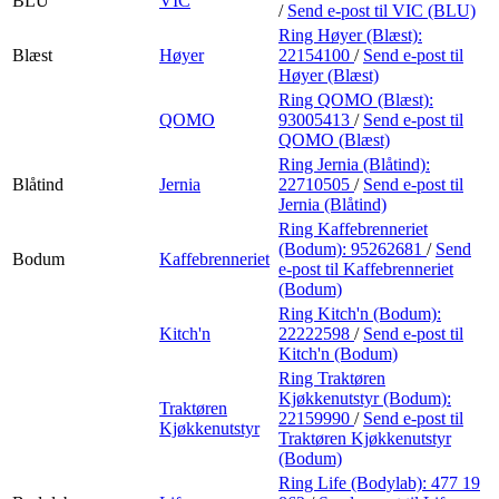
BLU
VIC
/
Send e-post
til VIC (BLU)
Ring Høyer (Blæst):
Blæst
Høyer
22154100
/
Send e-post
til
Høyer (Blæst)
Ring QOMO (Blæst):
QOMO
93005413
/
Send e-post
til
QOMO (Blæst)
Ring Jernia (Blåtind):
Blåtind
Jernia
22710505
/
Send e-post
til
Jernia (Blåtind)
Ring Kaffebrenneriet
(Bodum):
95262681
/
Send
Bodum
Kaffebrenneriet
e-post
til Kaffebrenneriet
(Bodum)
Ring Kitch'n (Bodum):
Kitch'n
22222598
/
Send e-post
til
Kitch'n (Bodum)
Ring Traktøren
Kjøkkenutstyr (Bodum):
Traktøren
22159990
/
Send e-post
til
Kjøkkenutstyr
Traktøren Kjøkkenutstyr
(Bodum)
Ring Life (Bodylab):
477 19