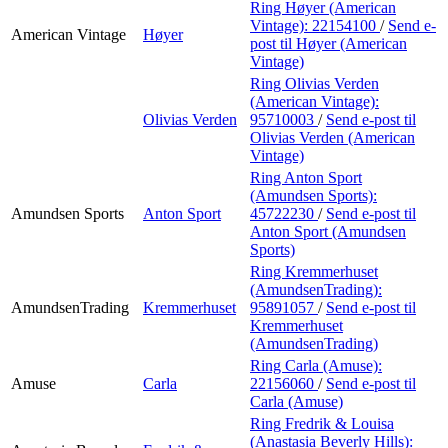
Ring Høyer (American
Vintage):
22154100
/
Send e-
American Vintage
Høyer
post
til Høyer (American
Vintage)
Ring Olivias Verden
(American Vintage):
Olivias Verden
95710003
/
Send e-post
til
Olivias Verden (American
Vintage)
Ring Anton Sport
(Amundsen Sports):
Amundsen Sports
Anton Sport
45722230
/
Send e-post
til
Anton Sport (Amundsen
Sports)
Ring Kremmerhuset
(AmundsenTrading):
AmundsenTrading
Kremmerhuset
95891057
/
Send e-post
til
Kremmerhuset
(AmundsenTrading)
Ring Carla (Amuse):
Amuse
Carla
22156060
/
Send e-post
til
Carla (Amuse)
Ring Fredrik & Louisa
(Anastasia Beverly Hills):