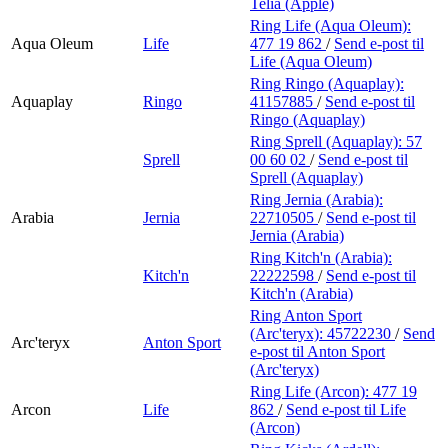
Telia (Apple)
Ring Life (Aqua Oleum):
Aqua Oleum
Life
477 19 862
/
Send e-post
til
Life (Aqua Oleum)
Ring Ringo (Aquaplay):
Aquaplay
Ringo
41157885
/
Send e-post
til
Ringo (Aquaplay)
Ring Sprell (Aquaplay):
57
Sprell
00 60 02
/
Send e-post
til
Sprell (Aquaplay)
Ring Jernia (Arabia):
Arabia
Jernia
22710505
/
Send e-post
til
Jernia (Arabia)
Ring Kitch'n (Arabia):
Kitch'n
22222598
/
Send e-post
til
Kitch'n (Arabia)
Ring Anton Sport
(Arc'teryx):
45722230
/
Send
Arc'teryx
Anton Sport
e-post
til Anton Sport
(Arc'teryx)
Ring Life (Arcon):
477 19
Arcon
Life
862
/
Send e-post
til Life
(Arcon)