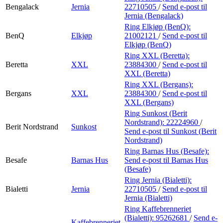
Bengalack
Jernia
22710505
/
Send e-post
til
Jernia (Bengalack)
Ring Elkjøp (BenQ):
BenQ
Elkjøp
21002121
/
Send e-post
til
Elkjøp (BenQ)
Ring XXL (Beretta):
Beretta
XXL
23884300
/
Send e-post
til
XXL (Beretta)
Ring XXL (Bergans):
Bergans
XXL
23884300
/
Send e-post
til
XXL (Bergans)
Ring Sunkost (Berit
Nordstrand):
22224960
/
Berit Nordstrand
Sunkost
Send e-post
til Sunkost (Berit
Nordstrand)
Ring Barnas Hus (Besafe):
Besafe
Barnas Hus
Send e-post
til Barnas Hus
(Besafe)
Ring Jernia (Bialetti):
Bialetti
Jernia
22710505
/
Send e-post
til
Jernia (Bialetti)
Ring Kaffebrenneriet
(Bialetti):
95262681
/
Send e-
Kaffebrenneriet