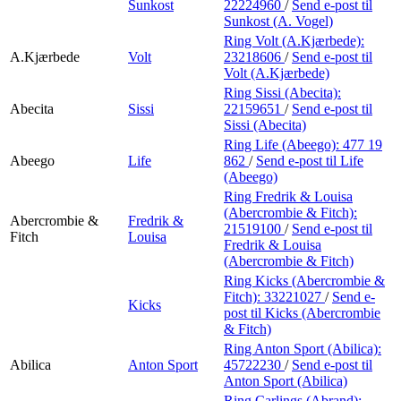
Sunkost
22224960
/
Send e-post
til
Sunkost (A. Vogel)
Ring Volt (A.Kjærbede):
A.Kjærbede
Volt
23218606
/
Send e-post
til
Volt (A.Kjærbede)
Ring Sissi (Abecita):
Abecita
Sissi
22159651
/
Send e-post
til
Sissi (Abecita)
Ring Life (Abeego):
477 19
Abeego
Life
862
/
Send e-post
til Life
(Abeego)
Ring Fredrik & Louisa
(Abercrombie & Fitch):
Abercrombie &
Fredrik &
21519100
/
Send e-post
til
Fitch
Louisa
Fredrik & Louisa
(Abercrombie & Fitch)
Ring Kicks (Abercrombie &
Fitch):
33221027
/
Send e-
Kicks
post
til Kicks (Abercrombie
& Fitch)
Ring Anton Sport (Abilica):
Abilica
Anton Sport
45722230
/
Send e-post
til
Anton Sport (Abilica)
Ring Carlings (Abrand):