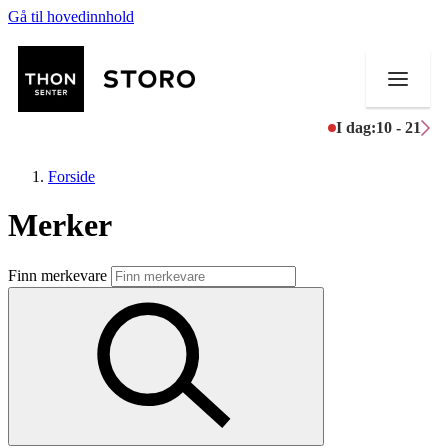
Gå til hovedinnhold
I dag:
10 - 21
Forside
Merker
Butikker
Finn merkevare
Mat og drikke
Helse
Aktiviteter
Tilbud