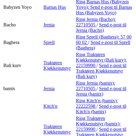
Ring Barnas Hus (Babyzen
Babyzen Yoyo
Barnas Hus
Yoyo):
Send e-post
til Barnas
Hus (Babyzen Yoyo)
Ring Jernia (Bacho):
Bacho
Jernia
22710505
/
Send e-post
til
Jernia (Bacho)
Ring Sprell (Baghera):
57 00
Baghera
Sprell
60 02
/
Send e-post
til Sprell
(Baghera)
Ring Traktøren
Kjøkkenutstyr (Bali kurv):
Traktøren
Bali kurv
22159990
/
Send e-post
til
Kjøkkenutstyr
Traktøren Kjøkkenutstyr
(Bali kurv)
Ring Jernia (bamix):
bamix
Jernia
22710505
/
Send e-post
til
Jernia (bamix)
Ring Kitch'n (bamix):
Kitch'n
22222598
/
Send e-post
til
Kitch'n (bamix)
Ring Traktøren
Kjøkkenutstyr (bamix):
Traktøren
22159990
/
Send e-post
til
Kjøkkenutstyr
Traktøren Kjøkkenutstyr