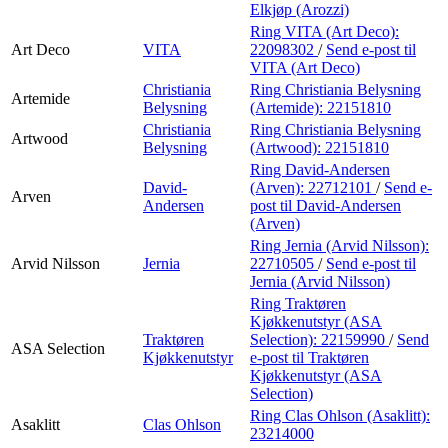
Elkjøp (Arozzi)
Ring VITA (Art Deco):
Art Deco
VITA
22098302
/
Send e-post
til
VITA (Art Deco)
Christiania
Ring Christiania Belysning
Artemide
Belysning
(Artemide):
22151810
Christiania
Ring Christiania Belysning
Artwood
Belysning
(Artwood):
22151810
Ring David-Andersen
David-
(Arven):
22712101
/
Send e-
Arven
Andersen
post
til David-Andersen
(Arven)
Ring Jernia (Arvid Nilsson):
Arvid Nilsson
Jernia
22710505
/
Send e-post
til
Jernia (Arvid Nilsson)
Ring Traktøren
Kjøkkenutstyr (ASA
Traktøren
Selection):
22159990
/
Send
ASA Selection
Kjøkkenutstyr
e-post
til Traktøren
Kjøkkenutstyr (ASA
Selection)
Ring Clas Ohlson (Asaklitt):
Asaklitt
Clas Ohlson
23214000