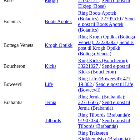
Bose
Elkjøp
21002121
/
Send e-post
til
Elkjøp (Bose)
Ring Boots Apotek
(Botanics):
22795510
/
Send
Botanics
Boots Apotek
e-post
til Boots Apotek
(Botanics)
Ring Krogh Optikk (Bottega
Veneta):
22228282
/
Send e-
Bottega Veneta
Krogh Optikk
post
til Krogh Optikk
(Bottega Veneta)
Ring Kicks (Boucheron):
Boucheron
Kicks
33221027
/
Send e-post
til
Kicks (Boucheron)
Ring Life (Boweevil):
477
Boweevil
Life
19 862
/
Send e-post
til Life
(Boweevil)
Ring Jernia (Brabantia):
Brabantia
Jernia
22710505
/
Send e-post
til
Jernia (Brabantia)
Ring Tilbords (Brabantia):
Tilbords
91907034
/
Send e-post
til
Tilbords (Brabantia)
Ring Traktøren
Kjøkkenutstyr (Brabantia):