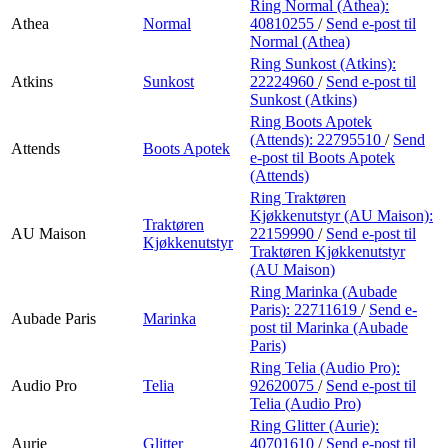
Ring Normal (Athea):
Athea
Normal
40810255
/
Send e-post
til
Normal (Athea)
Ring Sunkost (Atkins):
Atkins
Sunkost
22224960
/
Send e-post
til
Sunkost (Atkins)
Ring Boots Apotek
(Attends):
22795510
/
Send
Attends
Boots Apotek
e-post
til Boots Apotek
(Attends)
Ring Traktøren
Kjøkkenutstyr (AU Maison):
Traktøren
AU Maison
22159990
/
Send e-post
til
Kjøkkenutstyr
Traktøren Kjøkkenutstyr
(AU Maison)
Ring Marinka (Aubade
Paris):
22711619
/
Send e-
Aubade Paris
Marinka
post
til Marinka (Aubade
Paris)
Ring Telia (Audio Pro):
Audio Pro
Telia
92620075
/
Send e-post
til
Telia (Audio Pro)
Ring Glitter (Aurie):
Aurie
Glitter
40701610
/
Send e-post
til