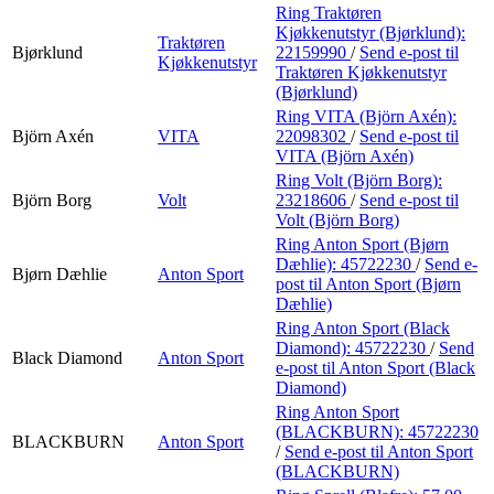
Ring Traktøren
Kjøkkenutstyr (Bjørklund):
Traktøren
Bjørklund
22159990
/
Send e-post
til
Kjøkkenutstyr
Traktøren Kjøkkenutstyr
(Bjørklund)
Ring VITA (Björn Axén):
Björn Axén
VITA
22098302
/
Send e-post
til
VITA (Björn Axén)
Ring Volt (Björn Borg):
Björn Borg
Volt
23218606
/
Send e-post
til
Volt (Björn Borg)
Ring Anton Sport (Bjørn
Dæhlie):
45722230
/
Send e-
Bjørn Dæhlie
Anton Sport
post
til Anton Sport (Bjørn
Dæhlie)
Ring Anton Sport (Black
Diamond):
45722230
/
Send
Black Diamond
Anton Sport
e-post
til Anton Sport (Black
Diamond)
Ring Anton Sport
(BLACKBURN):
45722230
BLACKBURN
Anton Sport
/
Send e-post
til Anton Sport
(BLACKBURN)