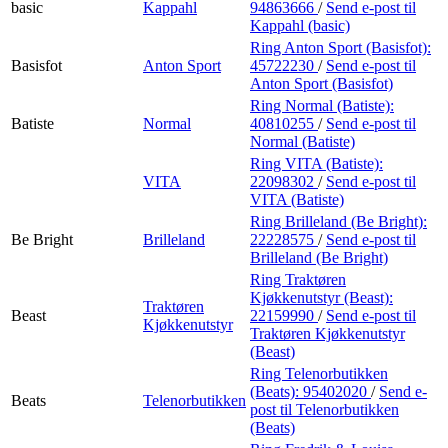
basic
Kappahl
94863666
/
Send e-post
til
Kappahl (basic)
Ring Anton Sport (Basisfot):
Basisfot
Anton Sport
45722230
/
Send e-post
til
Anton Sport (Basisfot)
Ring Normal (Batiste):
Batiste
Normal
40810255
/
Send e-post
til
Normal (Batiste)
Ring VITA (Batiste):
VITA
22098302
/
Send e-post
til
VITA (Batiste)
Ring Brilleland (Be Bright):
Be Bright
Brilleland
22228575
/
Send e-post
til
Brilleland (Be Bright)
Ring Traktøren
Kjøkkenutstyr (Beast):
Traktøren
Beast
22159990
/
Send e-post
til
Kjøkkenutstyr
Traktøren Kjøkkenutstyr
(Beast)
Ring Telenorbutikken
(Beats):
95402020
/
Send e-
Beats
Telenorbutikken
post
til Telenorbutikken
(Beats)