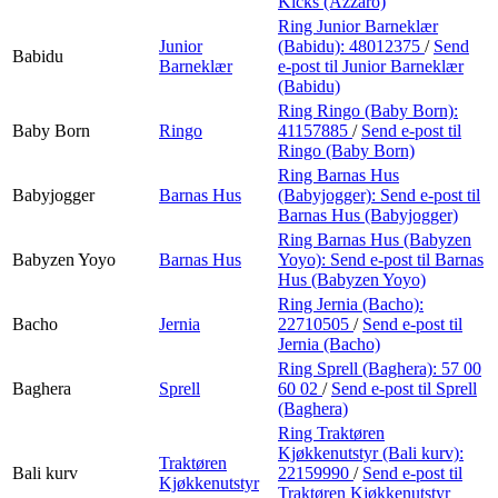
Kicks (Azzaro)
Ring Junior Barneklær
Junior
(Babidu):
48012375
/
Send
Babidu
Barneklær
e-post
til Junior Barneklær
(Babidu)
Ring Ringo (Baby Born):
Baby Born
Ringo
41157885
/
Send e-post
til
Ringo (Baby Born)
Ring Barnas Hus
Babyjogger
Barnas Hus
(Babyjogger):
Send e-post
til
Barnas Hus (Babyjogger)
Ring Barnas Hus (Babyzen
Babyzen Yoyo
Barnas Hus
Yoyo):
Send e-post
til Barnas
Hus (Babyzen Yoyo)
Ring Jernia (Bacho):
Bacho
Jernia
22710505
/
Send e-post
til
Jernia (Bacho)
Ring Sprell (Baghera):
57 00
Baghera
Sprell
60 02
/
Send e-post
til Sprell
(Baghera)
Ring Traktøren
Kjøkkenutstyr (Bali kurv):
Traktøren
Bali kurv
22159990
/
Send e-post
til
Kjøkkenutstyr
Traktøren Kjøkkenutstyr