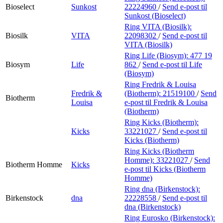
Bioselect
Sunkost
22224960
/
Send e-post
til
Sunkost (Bioselect)
Ring VITA (Biosilk):
Biosilk
VITA
22098302
/
Send e-post
til
VITA (Biosilk)
Ring Life (Biosym):
477 19
Biosym
Life
862
/
Send e-post
til Life
(Biosym)
Ring Fredrik & Louisa
Fredrik &
(Biotherm):
21519100
/
Send
Biotherm
Louisa
e-post
til Fredrik & Louisa
(Biotherm)
Ring Kicks (Biotherm):
Kicks
33221027
/
Send e-post
til
Kicks (Biotherm)
Ring Kicks (Biotherm
Homme):
33221027
/
Send
Biotherm Homme
Kicks
e-post
til Kicks (Biotherm
Homme)
Ring dna (Birkenstock):
Birkenstock
dna
22228558
/
Send e-post
til
dna (Birkenstock)
Ring Eurosko (Birkenstock):