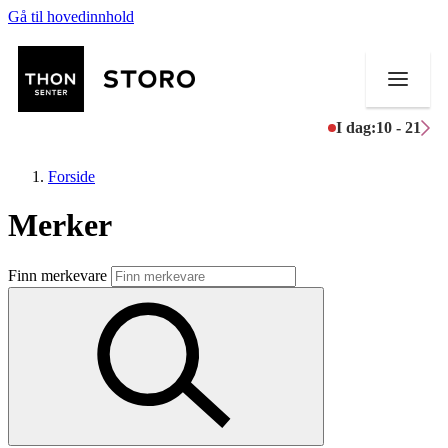
Gå til hovedinnhold
I dag:
10 - 21
Forside
Merker
Butikker
Finn merkevare
Mat og drikke
Helse
Aktiviteter
Tilbud