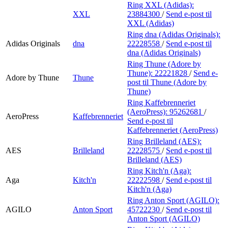
Ring XXL (Adidas):
XXL
23884300
/
Send e-post
til
XXL (Adidas)
Ring dna (Adidas Originals):
Adidas Originals
dna
22228558
/
Send e-post
til
dna (Adidas Originals)
Ring Thune (Adore by
Thune):
22221828
/
Send e-
Adore by Thune
Thune
post
til Thune (Adore by
Thune)
Ring Kaffebrenneriet
(AeroPress):
95262681
/
AeroPress
Kaffebrenneriet
Send e-post
til
Kaffebrenneriet (AeroPress)
Ring Brilleland (AES):
AES
Brilleland
22228575
/
Send e-post
til
Brilleland (AES)
Ring Kitch'n (Aga):
Aga
Kitch'n
22222598
/
Send e-post
til
Kitch'n (Aga)
Ring Anton Sport (AGILO):
AGILO
Anton Sport
45722230
/
Send e-post
til
Anton Sport (AGILO)