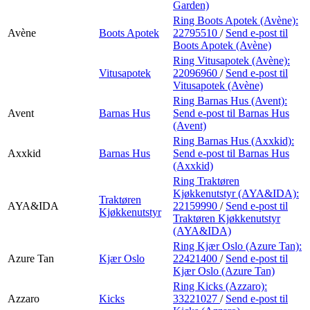
Garden)
Ring Boots Apotek (Avène):
Avène
Boots Apotek
22795510
/
Send e-post
til
Boots Apotek (Avène)
Ring Vitusapotek (Avène):
Vitusapotek
22096960
/
Send e-post
til
Vitusapotek (Avène)
Ring Barnas Hus (Avent):
Avent
Barnas Hus
Send e-post
til Barnas Hus
(Avent)
Ring Barnas Hus (Axxkid):
Axxkid
Barnas Hus
Send e-post
til Barnas Hus
(Axxkid)
Ring Traktøren
Kjøkkenutstyr (AYA&IDA):
Traktøren
AYA&IDA
22159990
/
Send e-post
til
Kjøkkenutstyr
Traktøren Kjøkkenutstyr
(AYA&IDA)
Ring Kjær Oslo (Azure Tan):
Azure Tan
Kjær Oslo
22421400
/
Send e-post
til
Kjær Oslo (Azure Tan)
Ring Kicks (Azzaro):
Azzaro
Kicks
33221027
/
Send e-post
til