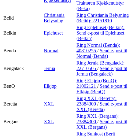
Kjøkkenutstyr
Traktøren Kjøkkenutstyr
(Beka)
Christiania
Ring Christiania Belysning
Belid
Belysning
(Belid):
22151810
Ring Eplehuset (Belkin):
Belkin
Eplehuset
Send e-post
til Eplehuset
(Belkin)
Ring Normal (Benda):
Benda
Normal
40810255
/
Send e-post
til
Normal (Benda)
Ring Jernia (Bengalack):
Bengalack
Jernia
22710505
/
Send e-post
til
Jernia (Bengalack)
Ring Elkjøp (BenQ):
BenQ
Elkjøp
21002121
/
Send e-post
til
Elkjøp (BenQ)
Ring XXL (Beretta):
Beretta
XXL
23884300
/
Send e-post
til
XXL (Beretta)
Ring XXL (Bergans):
Bergans
XXL
23884300
/
Send e-post
til
XXL (Bergans)
Ring Sunkost (Berit