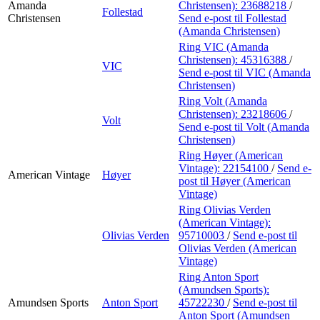
Amanda
Christensen):
23688218
/
Follestad
Christensen
Send e-post
til Follestad
(Amanda Christensen)
Ring VIC (Amanda
Christensen):
45316388
/
VIC
Send e-post
til VIC (Amanda
Christensen)
Ring Volt (Amanda
Christensen):
23218606
/
Volt
Send e-post
til Volt (Amanda
Christensen)
Ring Høyer (American
Vintage):
22154100
/
Send e-
American Vintage
Høyer
post
til Høyer (American
Vintage)
Ring Olivias Verden
(American Vintage):
Olivias Verden
95710003
/
Send e-post
til
Olivias Verden (American
Vintage)
Ring Anton Sport
(Amundsen Sports):
Amundsen Sports
Anton Sport
45722230
/
Send e-post
til
Anton Sport (Amundsen