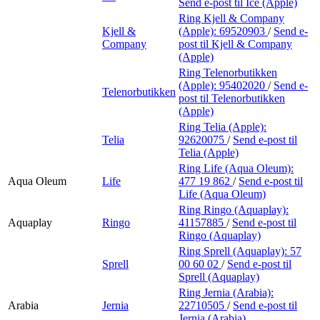
Send e-post
til Ice (Apple)
Ring Kjell & Company
Kjell &
(Apple):
69520903
/
Send e-
Company
post
til Kjell & Company
(Apple)
Ring Telenorbutikken
(Apple):
95402020
/
Send e-
Telenorbutikken
post
til Telenorbutikken
(Apple)
Ring Telia (Apple):
Telia
92620075
/
Send e-post
til
Telia (Apple)
Ring Life (Aqua Oleum):
Aqua Oleum
Life
477 19 862
/
Send e-post
til
Life (Aqua Oleum)
Ring Ringo (Aquaplay):
Aquaplay
Ringo
41157885
/
Send e-post
til
Ringo (Aquaplay)
Ring Sprell (Aquaplay):
57
Sprell
00 60 02
/
Send e-post
til
Sprell (Aquaplay)
Ring Jernia (Arabia):
Arabia
Jernia
22710505
/
Send e-post
til
Jernia (Arabia)