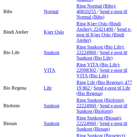
Ring Normal (Bibs):
Bibs
Normal
40810255
/
Send e-post
til
Normal (Bibs)
Ring Kjær Oslo (Bindi
Atelier):
22421400
/
Send e-
Bindi Atelier
Kjær Oslo
post
til Kjær Oslo (Bindi
Atelier)
Ring Sunkost (Bio Life):
Bio Life
Sunkost
22224960
/
Send e-post
til
Sunkost (Bio Life)
Ring VITA (Bio Life):
VITA
22098302
/
Send e-post
til
VITA (Bio Life)
Ring Life (Bio Regena):
477
Bio Regena
Life
19 862
/
Send e-post
til Life
(Bio Regena)
Ring Sunkost (Bioform):
Bioform
Sunkost
22224960
/
Send e-post
til
Sunkost (Bioform)
Ring Sunkost (Biosan):
Biosan
Sunkost
22224960
/
Send e-post
til
Sunkost (Biosan)
Ring Sunkost (Bioselect):