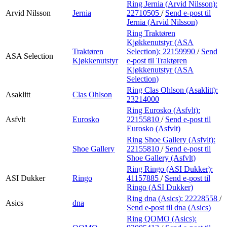
Ring Jernia (Arvid Nilsson):
Arvid Nilsson
Jernia
22710505
/
Send e-post
til
Jernia (Arvid Nilsson)
Ring Traktøren
Kjøkkenutstyr (ASA
Traktøren
Selection):
22159990
/
Send
ASA Selection
Kjøkkenutstyr
e-post
til Traktøren
Kjøkkenutstyr (ASA
Selection)
Ring Clas Ohlson (Asaklitt):
Asaklitt
Clas Ohlson
23214000
Ring Eurosko (Asfvlt):
Asfvlt
Eurosko
22155810
/
Send e-post
til
Eurosko (Asfvlt)
Ring Shoe Gallery (Asfvlt):
Shoe Gallery
22155810
/
Send e-post
til
Shoe Gallery (Asfvlt)
Ring Ringo (ASI Dukker):
ASI Dukker
Ringo
41157885
/
Send e-post
til
Ringo (ASI Dukker)
Ring dna (Asics):
22228558
/
Asics
dna
Send e-post
til dna (Asics)
Ring QOMO (Asics):