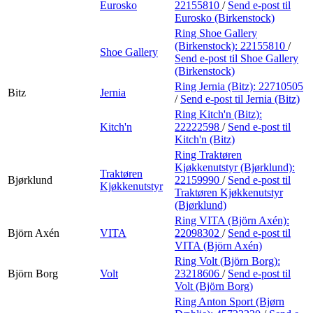
Eurosko
22155810
/
Send e-post
til
Eurosko (Birkenstock)
Ring Shoe Gallery
(Birkenstock):
22155810
/
Shoe Gallery
Send e-post
til Shoe Gallery
(Birkenstock)
Ring Jernia (Bitz):
22710505
Bitz
Jernia
/
Send e-post
til Jernia (Bitz)
Ring Kitch'n (Bitz):
Kitch'n
22222598
/
Send e-post
til
Kitch'n (Bitz)
Ring Traktøren
Kjøkkenutstyr (Bjørklund):
Traktøren
Bjørklund
22159990
/
Send e-post
til
Kjøkkenutstyr
Traktøren Kjøkkenutstyr
(Bjørklund)
Ring VITA (Björn Axén):
Björn Axén
VITA
22098302
/
Send e-post
til
VITA (Björn Axén)
Ring Volt (Björn Borg):
Björn Borg
Volt
23218606
/
Send e-post
til
Volt (Björn Borg)
Ring Anton Sport (Bjørn