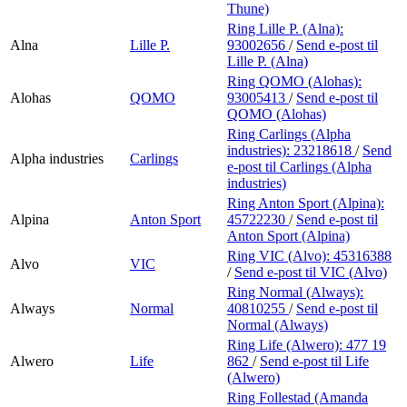
Thune)
Ring Lille P. (Alna):
Alna
Lille P.
93002656
/
Send e-post
til
Lille P. (Alna)
Ring QOMO (Alohas):
Alohas
QOMO
93005413
/
Send e-post
til
QOMO (Alohas)
Ring Carlings (Alpha
industries):
23218618
/
Send
Alpha industries
Carlings
e-post
til Carlings (Alpha
industries)
Ring Anton Sport (Alpina):
Alpina
Anton Sport
45722230
/
Send e-post
til
Anton Sport (Alpina)
Ring VIC (Alvo):
45316388
Alvo
VIC
/
Send e-post
til VIC (Alvo)
Ring Normal (Always):
Always
Normal
40810255
/
Send e-post
til
Normal (Always)
Ring Life (Alwero):
477 19
Alwero
Life
862
/
Send e-post
til Life
(Alwero)
Ring Follestad (Amanda