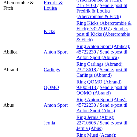
Abercrombie &
Fredrik &
21519100
/
Send e-post
til
Fitch
Louisa
Fredrik & Louisa
(Abercrombie & Fitch)
Ring Kicks (Abercrombie &
Fitch):
33221027
/
Send e-
Kicks
post
til Kicks (Abercrombie
& Fitch)
Ring Anton Sport (Abilica):
Abilica
Anton Sport
45722230
/
Send e-post
til
Anton Sport (Abilica)
Ring Carlings (Abrand):
Abrand
Carlings
23218618
/
Send e-post
til
Carlings (Abrand)
Ring QOMO (Abrand):
QOMO
93005413
/
Send e-post
til
QOMO (Abrand)
Ring Anton Sport (Abus):
Abus
Anton Sport
45722230
/
Send e-post
til
Anton Sport (Abus)
Ring Jernia (Abus):
Jernia
22710505
/
Send e-post
til
Jernia (Abus)
Ring Musti (Acana):