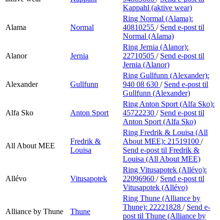
Kappahl (aktive wear)
Ring Normal (Alama):
Alama
Normal
40810255
/
Send e-post
til
Normal (Alama)
Ring Jernia (Alanor):
Alanor
Jernia
22710505
/
Send e-post
til
Jernia (Alanor)
Ring Gullfunn (Alexander):
Alexander
Gullfunn
940 08 630
/
Send e-post
til
Gullfunn (Alexander)
Ring Anton Sport (Alfa Sko):
Alfa Sko
Anton Sport
45722230
/
Send e-post
til
Anton Sport (Alfa Sko)
Ring Fredrik & Louisa (All
Fredrik &
About MEE):
21519100
/
All About MEE
Louisa
Send e-post
til Fredrik &
Louisa (All About MEE)
Ring Vitusapotek (Allévo):
Allévo
Vitusapotek
22096960
/
Send e-post
til
Vitusapotek (Allévo)
Ring Thune (Alliance by
Thune):
22221828
/
Send e-
Alliance by Thune
Thune
post
til Thune (Alliance by