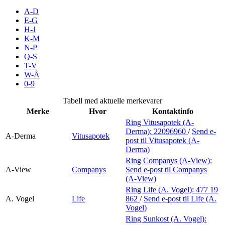
Merker
A-D
E-G
H-J
Inspirasjon
K-M
N-P
Q-S
T-V
Søk
W-Å
0-9
Tabell med aktuelle merkevarer
Merke
Hvor
Kontaktinfo
Åpningstider
Ring Vitusapotek (A-
Derma):
22096960
/
Send e-
Praktisk informasjon
A-Derma
Vitusapotek
post
til Vitusapotek (A-
Derma)
Ledige stillinger
Ring Companys (A-View):
A-View
Companys
Send e-post
til Companys
Magasin
(A-View)
Ring Life (A. Vogel):
477 19
Gavekort
A. Vogel
Life
862
/
Send e-post
til Life (A.
Vogel)
Finn frem
Ring Sunkost (A. Vogel):