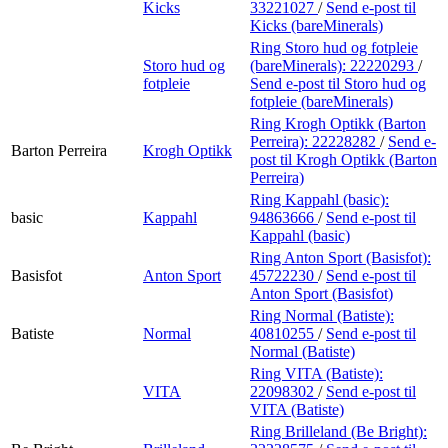
Kicks
33221027
/
Send e-post
til
Kicks (bareMinerals)
Ring Storo hud og fotpleie
Storo hud og
(bareMinerals):
22220293
/
fotpleie
Send e-post
til Storo hud og
fotpleie (bareMinerals)
Ring Krogh Optikk (Barton
Perreira):
22228282
/
Send e-
Barton Perreira
Krogh Optikk
post
til Krogh Optikk (Barton
Perreira)
Ring Kappahl (basic):
basic
Kappahl
94863666
/
Send e-post
til
Kappahl (basic)
Ring Anton Sport (Basisfot):
Basisfot
Anton Sport
45722230
/
Send e-post
til
Anton Sport (Basisfot)
Ring Normal (Batiste):
Batiste
Normal
40810255
/
Send e-post
til
Normal (Batiste)
Ring VITA (Batiste):
VITA
22098302
/
Send e-post
til
VITA (Batiste)
Ring Brilleland (Be Bright):