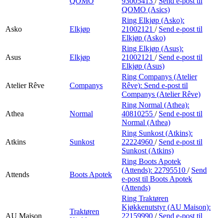
QOMO
93005413
/
Send e-post
til
QOMO (Asics)
Ring Elkjøp (Asko):
Asko
Elkjøp
21002121
/
Send e-post
til
Elkjøp (Asko)
Ring Elkjøp (Asus):
Asus
Elkjøp
21002121
/
Send e-post
til
Elkjøp (Asus)
Ring Companys (Atelier
Atelier Rêve
Companys
Rêve):
Send e-post
til
Companys (Atelier Rêve)
Ring Normal (Athea):
Athea
Normal
40810255
/
Send e-post
til
Normal (Athea)
Ring Sunkost (Atkins):
Atkins
Sunkost
22224960
/
Send e-post
til
Sunkost (Atkins)
Ring Boots Apotek
(Attends):
22795510
/
Send
Attends
Boots Apotek
e-post
til Boots Apotek
(Attends)
Ring Traktøren
Kjøkkenutstyr (AU Maison):
Traktøren
AU Maison
22159990
/
Send e-post
til