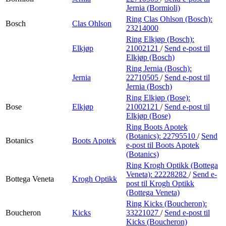
Jernia (Bormioli)
Ring Clas Ohlson (Bosch):
Bosch
Clas Ohlson
23214000
Ring Elkjøp (Bosch):
Elkjøp
21002121
/
Send e-post
til
Elkjøp (Bosch)
Ring Jernia (Bosch):
Jernia
22710505
/
Send e-post
til
Jernia (Bosch)
Ring Elkjøp (Bose):
Bose
Elkjøp
21002121
/
Send e-post
til
Elkjøp (Bose)
Ring Boots Apotek
(Botanics):
22795510
/
Send
Botanics
Boots Apotek
e-post
til Boots Apotek
(Botanics)
Ring Krogh Optikk (Bottega
Veneta):
22228282
/
Send e-
Bottega Veneta
Krogh Optikk
post
til Krogh Optikk
(Bottega Veneta)
Ring Kicks (Boucheron):
Boucheron
Kicks
33221027
/
Send e-post
til
Kicks (Boucheron)