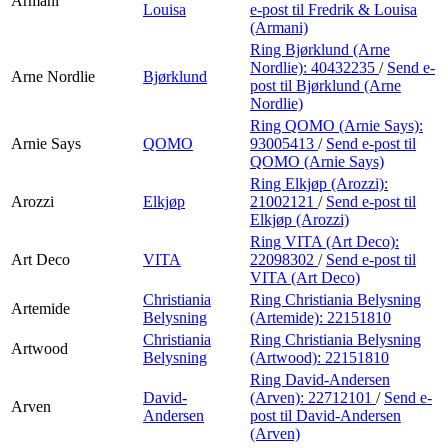
Armani
Louisa
e-post
til Fredrik & Louisa
(Armani)
Ring Bjørklund (Arne
Nordlie):
40432235
/
Send e-
Arne Nordlie
Bjørklund
post
til Bjørklund (Arne
Nordlie)
Ring QOMO (Arnie Says):
Arnie Says
QOMO
93005413
/
Send e-post
til
QOMO (Arnie Says)
Ring Elkjøp (Arozzi):
Arozzi
Elkjøp
21002121
/
Send e-post
til
Elkjøp (Arozzi)
Ring VITA (Art Deco):
Art Deco
VITA
22098302
/
Send e-post
til
VITA (Art Deco)
Christiania
Ring Christiania Belysning
Artemide
Belysning
(Artemide):
22151810
Christiania
Ring Christiania Belysning
Artwood
Belysning
(Artwood):
22151810
Ring David-Andersen
David-
(Arven):
22712101
/
Send e-
Arven
Andersen
post
til David-Andersen
(Arven)