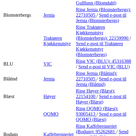
Gullfunn (Blomdahl)
Ring Jernia (Blomsterbergs):
Blomsterbergs
Jernia
22710505
/
Send e-post
til
Jernia (Blomsterbergs)
Ring Traktøren
Kjøkkenutstyr
Traktøren
(Blomsterbergs):
22159990
/
Kjøkkenutstyr
Send e-post
til Traktøren
Kjøkkenutstyr
(Blomsterbergs)
Ring VIC (BLU):
45316388
BLU
VIC
/
Send e-post
til VIC (BLU)
Ring Jernia (Blåtind):
Blåtind
Jernia
22710505
/
Send e-post
til
Jernia (Blåtind)
Ring Høyer (Blæst):
Blæst
Høyer
22154100
/
Send e-post
til
Høyer (Blæst)
Ring QOMO (Blæst):
QOMO
93005413
/
Send e-post
til
QOMO (Blæst)
Ring Kaffebrenneriet
(Bodum):
95262681
/
Send
Bodum
Kaffebrenneriet