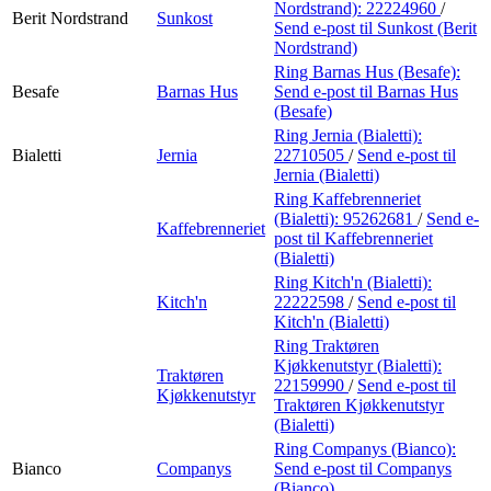
Nordstrand):
22224960
/
Berit Nordstrand
Sunkost
Send e-post
til Sunkost (Berit
Nordstrand)
Ring Barnas Hus (Besafe):
Besafe
Barnas Hus
Send e-post
til Barnas Hus
(Besafe)
Ring Jernia (Bialetti):
Bialetti
Jernia
22710505
/
Send e-post
til
Jernia (Bialetti)
Ring Kaffebrenneriet
(Bialetti):
95262681
/
Send e-
Kaffebrenneriet
post
til Kaffebrenneriet
(Bialetti)
Ring Kitch'n (Bialetti):
Kitch'n
22222598
/
Send e-post
til
Kitch'n (Bialetti)
Ring Traktøren
Kjøkkenutstyr (Bialetti):
Traktøren
22159990
/
Send e-post
til
Kjøkkenutstyr
Traktøren Kjøkkenutstyr
(Bialetti)
Ring Companys (Bianco):
Bianco
Companys
Send e-post
til Companys
(Bianco)