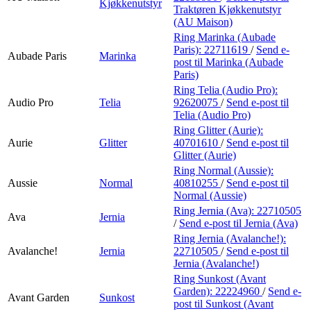
Kjøkkenutstyr
Traktøren Kjøkkenutstyr
(AU Maison)
Ring Marinka (Aubade
Paris):
22711619
/
Send e-
Aubade Paris
Marinka
post
til Marinka (Aubade
Paris)
Ring Telia (Audio Pro):
Audio Pro
Telia
92620075
/
Send e-post
til
Telia (Audio Pro)
Ring Glitter (Aurie):
Aurie
Glitter
40701610
/
Send e-post
til
Glitter (Aurie)
Ring Normal (Aussie):
Aussie
Normal
40810255
/
Send e-post
til
Normal (Aussie)
Ring Jernia (Ava):
22710505
Ava
Jernia
/
Send e-post
til Jernia (Ava)
Ring Jernia (Avalanche!):
Avalanche!
Jernia
22710505
/
Send e-post
til
Jernia (Avalanche!)
Ring Sunkost (Avant
Garden):
22224960
/
Send e-
Avant Garden
Sunkost
post
til Sunkost (Avant