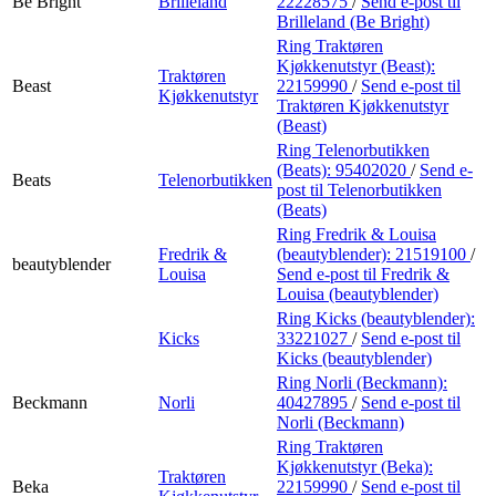
Be Bright
Brilleland
22228575
/
Send e-post
til
Brilleland (Be Bright)
Ring Traktøren
Kjøkkenutstyr (Beast):
Traktøren
Beast
22159990
/
Send e-post
til
Kjøkkenutstyr
Traktøren Kjøkkenutstyr
(Beast)
Ring Telenorbutikken
(Beats):
95402020
/
Send e-
Beats
Telenorbutikken
post
til Telenorbutikken
(Beats)
Ring Fredrik & Louisa
Fredrik &
(beautyblender):
21519100
/
beautyblender
Louisa
Send e-post
til Fredrik &
Louisa (beautyblender)
Ring Kicks (beautyblender):
Kicks
33221027
/
Send e-post
til
Kicks (beautyblender)
Ring Norli (Beckmann):
Beckmann
Norli
40427895
/
Send e-post
til
Norli (Beckmann)
Ring Traktøren
Kjøkkenutstyr (Beka):
Traktøren
Beka
22159990
/
Send e-post
til