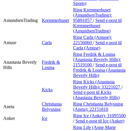
Sports)
Ring Kremmerhuset
(AmundsenTrading):
AmundsenTrading
Kremmerhuset
95891057
/
Send e-post
til
Kremmerhuset
(AmundsenTrading)
Ring Carla (Amuse):
Amuse
Carla
22156060
/
Send e-post
til
Carla (Amuse)
Ring Fredrik & Louisa
(Anastasia Beverly Hills):
Anastasia Beverly
Fredrik &
21519100
/
Send e-post
til
Hills
Louisa
Fredrik & Louisa (Anastasia
Beverly Hills)
Ring Kicks (Anastasia
Beverly Hills):
33221027
/
Kicks
Send e-post
til Kicks
(Anastasia Beverly Hills)
Christiania
Ring Christiania Belysning
Aneta
Belysning
(Aneta):
22151810
Ring Ice (Anker):
31095500
Anker
Ice
/
Send e-post
til Ice (Anker)
Ring Life (Anne Marie