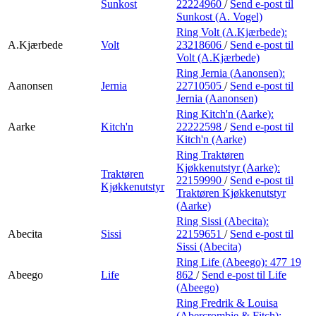
Sunkost
22224960
/
Send e-post
til
Sunkost (A. Vogel)
Ring Volt (A.Kjærbede):
A.Kjærbede
Volt
23218606
/
Send e-post
til
Volt (A.Kjærbede)
Ring Jernia (Aanonsen):
Aanonsen
Jernia
22710505
/
Send e-post
til
Jernia (Aanonsen)
Ring Kitch'n (Aarke):
Aarke
Kitch'n
22222598
/
Send e-post
til
Kitch'n (Aarke)
Ring Traktøren
Kjøkkenutstyr (Aarke):
Traktøren
22159990
/
Send e-post
til
Kjøkkenutstyr
Traktøren Kjøkkenutstyr
(Aarke)
Ring Sissi (Abecita):
Abecita
Sissi
22159651
/
Send e-post
til
Sissi (Abecita)
Ring Life (Abeego):
477 19
Abeego
Life
862
/
Send e-post
til Life
(Abeego)
Ring Fredrik & Louisa
(Abercrombie & Fitch):