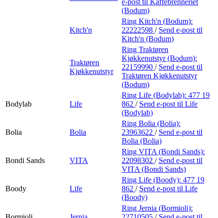
e-post
til Kaffebrenneriet
(Bodum)
Ring Kitch'n (Bodum):
Kitch'n
22222598
/
Send e-post
til
Kitch'n (Bodum)
Ring Traktøren
Kjøkkenutstyr (Bodum):
Traktøren
22159990
/
Send e-post
til
Kjøkkenutstyr
Traktøren Kjøkkenutstyr
(Bodum)
Ring Life (Bodylab):
477 19
Bodylab
Life
862
/
Send e-post
til Life
(Bodylab)
Ring Bolia (Bolia):
Bolia
Bolia
23963622
/
Send e-post
til
Bolia (Bolia)
Ring VITA (Bondi Sands):
Bondi Sands
VITA
22098302
/
Send e-post
til
VITA (Bondi Sands)
Ring Life (Boody):
477 19
Boody
Life
862
/
Send e-post
til Life
(Boody)
Ring Jernia (Bormioli):
Bormioli
Jernia
22710505
/
Send e-post
til