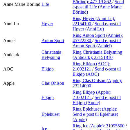
Börlind):
477 19 862
/
Send
Anne Marie Börlind
Life
e-post
til Life (Anne Marie
Börlind)
Ring Høyer (Anni Lu):
Anni Lu
Høyer
22154100
/
Send e-post
til
Høyer (Anni Lu)
Ring Anton Sport (Anniel):
Anniel
Anton Sport
45722230
/
Send e-post
til
Anton Sport (Anniel)
Christiania
Ring Christiania Belysning
Antidark
Belysning
(Antidark):
22151810
Ring Elkjøp (AOC):
AOC
Elkjøp
21002121
/
Send e-post
til
Elkjøp (AOC)
Ring Clas Ohlson (Apple):
Apple
Clas Ohlson
23214000
Ring Elkjøp (Apple):
Elkjøp
21002121
/
Send e-post
til
Elkjøp (Apple)
Ring Eplehuset (Apple):
Eplehuset
Send e-post
til Eplehuset
(Apple)
Ring Ice (Apple):
31095500
/
Ice