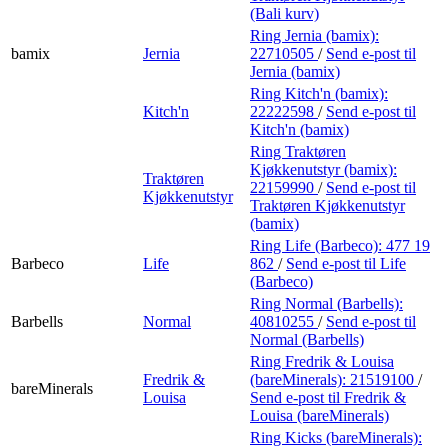
(Bali kurv)
Ring Jernia (bamix):
bamix
Jernia
22710505
/
Send e-post
til
Jernia (bamix)
Ring Kitch'n (bamix):
Kitch'n
22222598
/
Send e-post
til
Kitch'n (bamix)
Ring Traktøren
Kjøkkenutstyr (bamix):
Traktøren
22159990
/
Send e-post
til
Kjøkkenutstyr
Traktøren Kjøkkenutstyr
(bamix)
Ring Life (Barbeco):
477 19
Barbeco
Life
862
/
Send e-post
til Life
(Barbeco)
Ring Normal (Barbells):
Barbells
Normal
40810255
/
Send e-post
til
Normal (Barbells)
Ring Fredrik & Louisa
Fredrik &
(bareMinerals):
21519100
/
bareMinerals
Louisa
Send e-post
til Fredrik &
Louisa (bareMinerals)
Ring Kicks (bareMinerals):