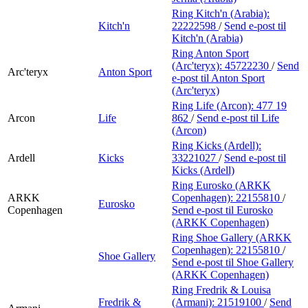
Ring Kitch'n (Arabia):
Kitch'n
22222598
/
Send e-post
til
Kitch'n (Arabia)
Ring Anton Sport
(Arc'teryx):
45722230
/
Send
Arc'teryx
Anton Sport
e-post
til Anton Sport
(Arc'teryx)
Ring Life (Arcon):
477 19
Arcon
Life
862
/
Send e-post
til Life
(Arcon)
Ring Kicks (Ardell):
Ardell
Kicks
33221027
/
Send e-post
til
Kicks (Ardell)
Ring Eurosko (ARKK
ARKK
Copenhagen):
22155810
/
Eurosko
Copenhagen
Send e-post
til Eurosko
(ARKK Copenhagen)
Ring Shoe Gallery (ARKK
Copenhagen):
22155810
/
Shoe Gallery
Send e-post
til Shoe Gallery
(ARKK Copenhagen)
Ring Fredrik & Louisa
Fredrik &
(Armani):
21519100
/
Send