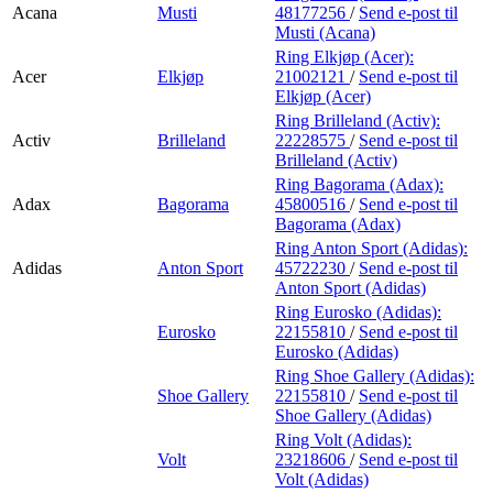
Acana
Musti
48177256
/
Send e-post
til
Musti (Acana)
Ring Elkjøp (Acer):
Acer
Elkjøp
21002121
/
Send e-post
til
Elkjøp (Acer)
Ring Brilleland (Activ):
Activ
Brilleland
22228575
/
Send e-post
til
Brilleland (Activ)
Ring Bagorama (Adax):
Adax
Bagorama
45800516
/
Send e-post
til
Bagorama (Adax)
Ring Anton Sport (Adidas):
Adidas
Anton Sport
45722230
/
Send e-post
til
Anton Sport (Adidas)
Ring Eurosko (Adidas):
Eurosko
22155810
/
Send e-post
til
Eurosko (Adidas)
Ring Shoe Gallery (Adidas):
Shoe Gallery
22155810
/
Send e-post
til
Shoe Gallery (Adidas)
Ring Volt (Adidas):
Volt
23218606
/
Send e-post
til
Volt (Adidas)