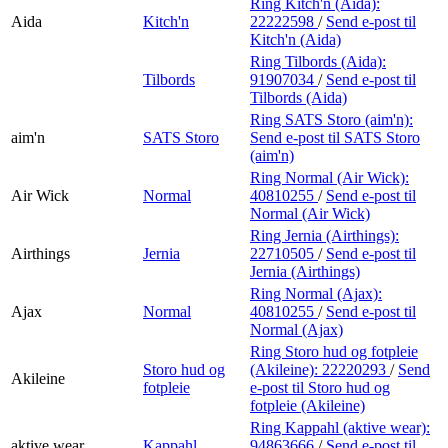
Ring Kitch'n (Aida):
Aida
Kitch'n
22222598
/
Send e-post
til
Kitch'n (Aida)
Ring Tilbords (Aida):
Tilbords
91907034
/
Send e-post
til
Tilbords (Aida)
Ring SATS Storo (aim'n):
aim'n
SATS Storo
Send e-post
til SATS Storo
(aim'n)
Ring Normal (Air Wick):
Air Wick
Normal
40810255
/
Send e-post
til
Normal (Air Wick)
Ring Jernia (Airthings):
Airthings
Jernia
22710505
/
Send e-post
til
Jernia (Airthings)
Ring Normal (Ajax):
Ajax
Normal
40810255
/
Send e-post
til
Normal (Ajax)
Ring Storo hud og fotpleie
Storo hud og
(Akileine):
22220293
/
Send
Akileine
fotpleie
e-post
til Storo hud og
fotpleie (Akileine)
Ring Kappahl (aktive wear):
aktive wear
Kappahl
94863666
/
Send e-post
til