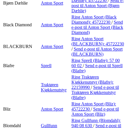
Dæhlie):
45722230
/
Send e-
Bjørn Dæhlie
Anton Sport
post
til Anton Sport (Bjørn
Dæhlie)
Ring Anton Sport (Black
Diamond):
45722230
/
Send
Black Diamond
Anton Sport
e-post
til Anton Sport (Black
Diamond)
Ring Anton Sport
(BLACKBURN):
45722230
BLACKBURN
Anton Sport
/
Send e-post
til Anton Sport
(BLACKBURN)
Ring Sprell (Blafre):
57 00
Blafre
Sprell
60 02
/
Send e-post
til Sprell
(Blafre)
Ring Traktøren
Kjøkkenutstyr (Blafre):
Traktøren
22159990
/
Send e-post
til
Kjøkkenutstyr
Traktøren Kjøkkenutstyr
(Blafre)
Ring Anton Sport (Bliz):
Bliz
Anton Sport
45722230
/
Send e-post
til
Anton Sport (Bliz)
Ring Gullfunn (Blomdahl):
Blomdahl
Gullfunn
940 08 630
/
Send e-post
til