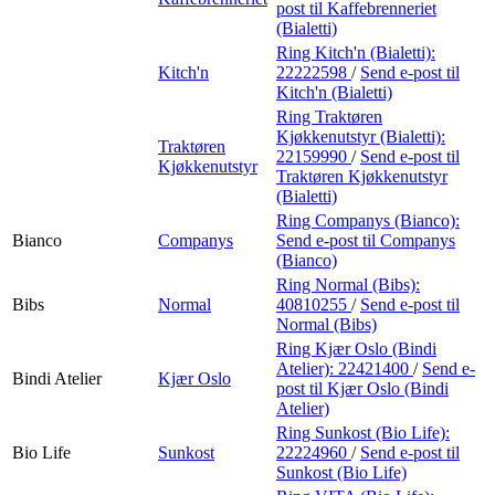
post
til Kaffebrenneriet
(Bialetti)
Ring Kitch'n (Bialetti):
Kitch'n
22222598
/
Send e-post
til
Kitch'n (Bialetti)
Ring Traktøren
Kjøkkenutstyr (Bialetti):
Traktøren
22159990
/
Send e-post
til
Kjøkkenutstyr
Traktøren Kjøkkenutstyr
(Bialetti)
Ring Companys (Bianco):
Bianco
Companys
Send e-post
til Companys
(Bianco)
Ring Normal (Bibs):
Bibs
Normal
40810255
/
Send e-post
til
Normal (Bibs)
Ring Kjær Oslo (Bindi
Atelier):
22421400
/
Send e-
Bindi Atelier
Kjær Oslo
post
til Kjær Oslo (Bindi
Atelier)
Ring Sunkost (Bio Life):
Bio Life
Sunkost
22224960
/
Send e-post
til
Sunkost (Bio Life)