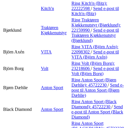
Ring Kitch'n (Bitz):
Kitch'n
22222598
/
Send e-post
til
Kitch'n (Bitz)
Ring Traktøren
Kjøkkenutstyr (Bjørklund):
Traktøren
Bjørklund
22159990
/
Send e-post
til
Kjøkkenutstyr
Traktøren Kjøkkenutstyr
(Bjørklund)
Ring VITA (Björn Axén):
Björn Axén
VITA
22098302
/
Send e-post
til
VITA (Björn Axén)
Ring Volt (Björn Borg):
Björn Borg
Volt
23218606
/
Send e-post
til
Volt (Björn Borg)
Ring Anton Sport (Bjørn
Dæhlie):
45722230
/
Send e-
Bjørn Dæhlie
Anton Sport
post
til Anton Sport (Bjørn
Dæhlie)
Ring Anton Sport (Black
Diamond):
45722230
/
Send
Black Diamond
Anton Sport
e-post
til Anton Sport (Black
Diamond)
Ring Anton Sport