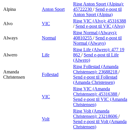
Ring Anton Sport (Alpina):
Alpina
Anton Sport
45722230
/
Send e-post
til
Anton Sport (Alpina)
Ring VIC (Alvo):
45316388
Alvo
VIC
/
Send e-post
til VIC (Alvo)
Ring Normal (Always):
Always
Normal
40810255
/
Send e-post
til
Normal (Always)
Ring Life (Alwero):
477 19
Alwero
Life
862
/
Send e-post
til Life
(Alwero)
Ring Follestad (Amanda
Amanda
Christensen):
23688218
/
Follestad
Christensen
Send e-post
til Follestad
(Amanda Christensen)
Ring VIC (Amanda
Christensen):
45316388
/
VIC
Send e-post
til VIC (Amanda
Christensen)
Ring Volt (Amanda
Christensen):
23218606
/
Volt
Send e-post
til Volt (Amanda
Christensen)