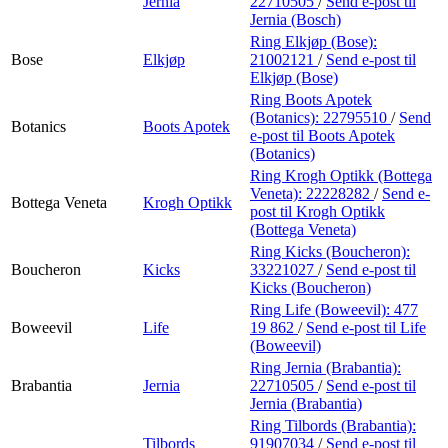
Jernia
22710505
/
Send e-post
til
Jernia (Bosch)
Ring Elkjøp (Bose):
Bose
Elkjøp
21002121
/
Send e-post
til
Elkjøp (Bose)
Ring Boots Apotek
(Botanics):
22795510
/
Send
Botanics
Boots Apotek
e-post
til Boots Apotek
(Botanics)
Ring Krogh Optikk (Bottega
Veneta):
22228282
/
Send e-
Bottega Veneta
Krogh Optikk
post
til Krogh Optikk
(Bottega Veneta)
Ring Kicks (Boucheron):
Boucheron
Kicks
33221027
/
Send e-post
til
Kicks (Boucheron)
Ring Life (Boweevil):
477
Boweevil
Life
19 862
/
Send e-post
til Life
(Boweevil)
Ring Jernia (Brabantia):
Brabantia
Jernia
22710505
/
Send e-post
til
Jernia (Brabantia)
Ring Tilbords (Brabantia):
Tilbords
91907034
/
Send e-post
til