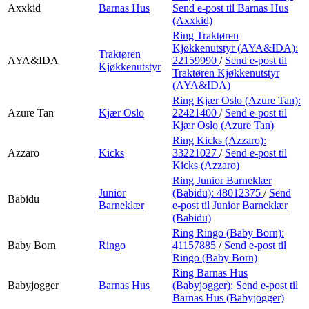
Axxkid
Barnas Hus
Send e-post
til Barnas Hus
(Axxkid)
Ring Traktøren
Kjøkkenutstyr (AYA&IDA):
Traktøren
AYA&IDA
22159990
/
Send e-post
til
Kjøkkenutstyr
Traktøren Kjøkkenutstyr
(AYA&IDA)
Ring Kjær Oslo (Azure Tan):
Azure Tan
Kjær Oslo
22421400
/
Send e-post
til
Kjær Oslo (Azure Tan)
Ring Kicks (Azzaro):
Azzaro
Kicks
33221027
/
Send e-post
til
Kicks (Azzaro)
Ring Junior Barneklær
Junior
(Babidu):
48012375
/
Send
Babidu
Barneklær
e-post
til Junior Barneklær
(Babidu)
Ring Ringo (Baby Born):
Baby Born
Ringo
41157885
/
Send e-post
til
Ringo (Baby Born)
Ring Barnas Hus
Babyjogger
Barnas Hus
(Babyjogger):
Send e-post
til
Barnas Hus (Babyjogger)