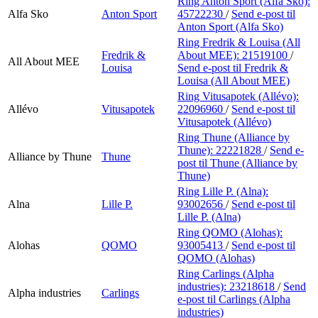
Ring Anton Sport (Alfa Sko):
Alfa Sko
Anton Sport
45722230
/
Send e-post
til
Anton Sport (Alfa Sko)
Ring Fredrik & Louisa (All
Fredrik &
About MEE):
21519100
/
All About MEE
Louisa
Send e-post
til Fredrik &
Louisa (All About MEE)
Ring Vitusapotek (Allévo):
Allévo
Vitusapotek
22096960
/
Send e-post
til
Vitusapotek (Allévo)
Ring Thune (Alliance by
Thune):
22221828
/
Send e-
Alliance by Thune
Thune
post
til Thune (Alliance by
Thune)
Ring Lille P. (Alna):
Alna
Lille P.
93002656
/
Send e-post
til
Lille P. (Alna)
Ring QOMO (Alohas):
Alohas
QOMO
93005413
/
Send e-post
til
QOMO (Alohas)
Ring Carlings (Alpha
industries):
23218618
/
Send
Alpha industries
Carlings
e-post
til Carlings (Alpha
industries)