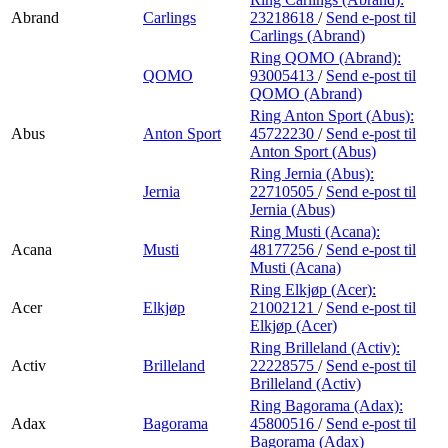
Abrand
Carlings
23218618
/
Send e-post
til
Carlings (Abrand)
Ring QOMO (Abrand):
QOMO
93005413
/
Send e-post
til
QOMO (Abrand)
Ring Anton Sport (Abus):
Abus
Anton Sport
45722230
/
Send e-post
til
Anton Sport (Abus)
Ring Jernia (Abus):
Jernia
22710505
/
Send e-post
til
Jernia (Abus)
Ring Musti (Acana):
Acana
Musti
48177256
/
Send e-post
til
Musti (Acana)
Ring Elkjøp (Acer):
Acer
Elkjøp
21002121
/
Send e-post
til
Elkjøp (Acer)
Ring Brilleland (Activ):
Activ
Brilleland
22228575
/
Send e-post
til
Brilleland (Activ)
Ring Bagorama (Adax):
Adax
Bagorama
45800516
/
Send e-post
til
Bagorama (Adax)