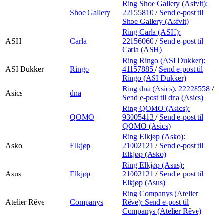
Ring Shoe Gallery (Asfvlt):
Shoe Gallery
22155810
/
Send e-post
til
Shoe Gallery (Asfvlt)
Ring Carla (ASH):
ASH
Carla
22156060
/
Send e-post
til
Carla (ASH)
Ring Ringo (ASI Dukker):
ASI Dukker
Ringo
41157885
/
Send e-post
til
Ringo (ASI Dukker)
Ring dna (Asics):
22228558
/
Asics
dna
Send e-post
til dna (Asics)
Ring QOMO (Asics):
QOMO
93005413
/
Send e-post
til
QOMO (Asics)
Ring Elkjøp (Asko):
Asko
Elkjøp
21002121
/
Send e-post
til
Elkjøp (Asko)
Ring Elkjøp (Asus):
Asus
Elkjøp
21002121
/
Send e-post
til
Elkjøp (Asus)
Ring Companys (Atelier
Atelier Rêve
Companys
Rêve):
Send e-post
til
Companys (Atelier Rêve)