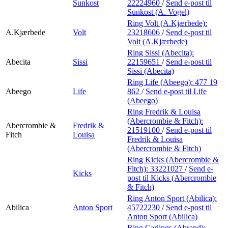
Sunkost
22224960
/
Send e-post
til
Sunkost (A. Vogel)
Ring Volt (A.Kjærbede):
A.Kjærbede
Volt
23218606
/
Send e-post
til
Volt (A.Kjærbede)
Ring Sissi (Abecita):
Abecita
Sissi
22159651
/
Send e-post
til
Sissi (Abecita)
Ring Life (Abeego):
477 19
Abeego
Life
862
/
Send e-post
til Life
(Abeego)
Ring Fredrik & Louisa
(Abercrombie & Fitch):
Abercrombie &
Fredrik &
21519100
/
Send e-post
til
Fitch
Louisa
Fredrik & Louisa
(Abercrombie & Fitch)
Ring Kicks (Abercrombie &
Fitch):
33221027
/
Send e-
Kicks
post
til Kicks (Abercrombie
& Fitch)
Ring Anton Sport (Abilica):
Abilica
Anton Sport
45722230
/
Send e-post
til
Anton Sport (Abilica)
Ring Carlings (Abrand):