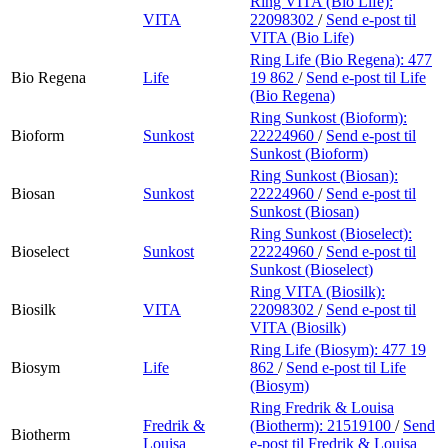
Ring VITA (Bio Life):
VITA
22098302
/
Send e-post
til
VITA (Bio Life)
Ring Life (Bio Regena):
477
Bio Regena
Life
19 862
/
Send e-post
til Life
(Bio Regena)
Ring Sunkost (Bioform):
Bioform
Sunkost
22224960
/
Send e-post
til
Sunkost (Bioform)
Ring Sunkost (Biosan):
Biosan
Sunkost
22224960
/
Send e-post
til
Sunkost (Biosan)
Ring Sunkost (Bioselect):
Bioselect
Sunkost
22224960
/
Send e-post
til
Sunkost (Bioselect)
Ring VITA (Biosilk):
Biosilk
VITA
22098302
/
Send e-post
til
VITA (Biosilk)
Ring Life (Biosym):
477 19
Biosym
Life
862
/
Send e-post
til Life
(Biosym)
Ring Fredrik & Louisa
Fredrik &
(Biotherm):
21519100
/
Send
Biotherm
Louisa
e-post
til Fredrik & Louisa