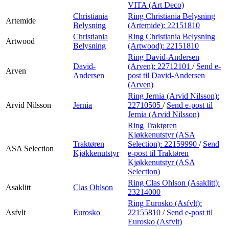
VITA (Art Deco)
Christiania
Ring Christiania Belysning
Artemide
Belysning
(Artemide):
22151810
Christiania
Ring Christiania Belysning
Artwood
Belysning
(Artwood):
22151810
Ring David-Andersen
David-
(Arven):
22712101
/
Send e-
Arven
Andersen
post
til David-Andersen
(Arven)
Ring Jernia (Arvid Nilsson):
Arvid Nilsson
Jernia
22710505
/
Send e-post
til
Jernia (Arvid Nilsson)
Ring Traktøren
Kjøkkenutstyr (ASA
Traktøren
Selection):
22159990
/
Send
ASA Selection
Kjøkkenutstyr
e-post
til Traktøren
Kjøkkenutstyr (ASA
Selection)
Ring Clas Ohlson (Asaklitt):
Asaklitt
Clas Ohlson
23214000
Ring Eurosko (Asfvlt):
Asfvlt
Eurosko
22155810
/
Send e-post
til
Eurosko (Asfvlt)