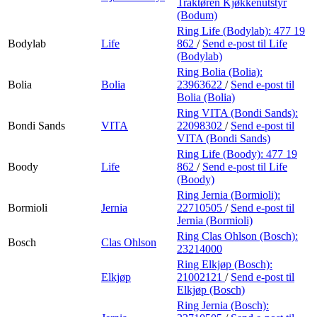
Traktøren Kjøkkenutstyr
(Bodum)
Ring Life (Bodylab):
477 19
Bodylab
Life
862
/
Send e-post
til Life
(Bodylab)
Ring Bolia (Bolia):
Bolia
Bolia
23963622
/
Send e-post
til
Bolia (Bolia)
Ring VITA (Bondi Sands):
Bondi Sands
VITA
22098302
/
Send e-post
til
VITA (Bondi Sands)
Ring Life (Boody):
477 19
Boody
Life
862
/
Send e-post
til Life
(Boody)
Ring Jernia (Bormioli):
Bormioli
Jernia
22710505
/
Send e-post
til
Jernia (Bormioli)
Ring Clas Ohlson (Bosch):
Bosch
Clas Ohlson
23214000
Ring Elkjøp (Bosch):
Elkjøp
21002121
/
Send e-post
til
Elkjøp (Bosch)
Ring Jernia (Bosch):