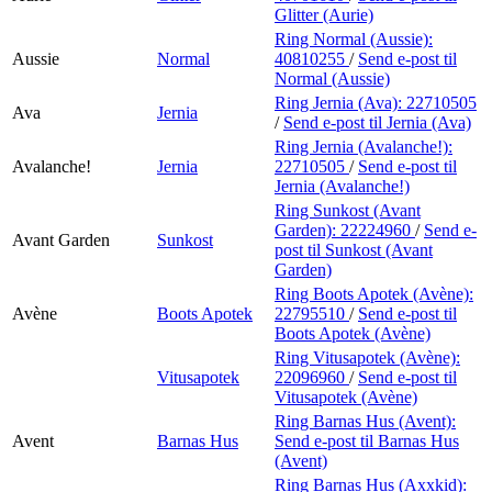
Glitter (Aurie)
Ring Normal (Aussie):
Aussie
Normal
40810255
/
Send e-post
til
Normal (Aussie)
Ring Jernia (Ava):
22710505
Ava
Jernia
/
Send e-post
til Jernia (Ava)
Ring Jernia (Avalanche!):
Avalanche!
Jernia
22710505
/
Send e-post
til
Jernia (Avalanche!)
Ring Sunkost (Avant
Garden):
22224960
/
Send e-
Avant Garden
Sunkost
post
til Sunkost (Avant
Garden)
Ring Boots Apotek (Avène):
Avène
Boots Apotek
22795510
/
Send e-post
til
Boots Apotek (Avène)
Ring Vitusapotek (Avène):
Vitusapotek
22096960
/
Send e-post
til
Vitusapotek (Avène)
Ring Barnas Hus (Avent):
Avent
Barnas Hus
Send e-post
til Barnas Hus
(Avent)
Ring Barnas Hus (Axxkid):