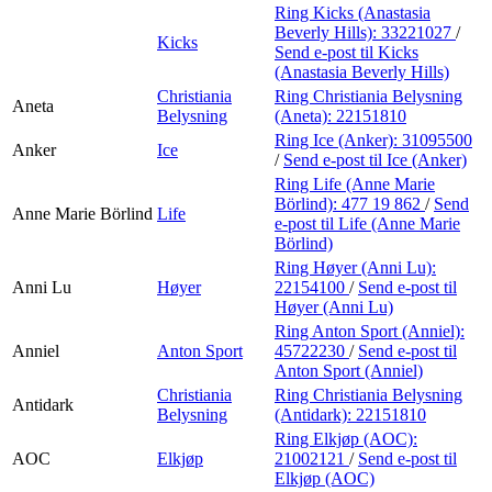
Ring Kicks (Anastasia
Beverly Hills):
33221027
/
Kicks
Send e-post
til Kicks
(Anastasia Beverly Hills)
Christiania
Ring Christiania Belysning
Aneta
Belysning
(Aneta):
22151810
Ring Ice (Anker):
31095500
Anker
Ice
/
Send e-post
til Ice (Anker)
Ring Life (Anne Marie
Börlind):
477 19 862
/
Send
Anne Marie Börlind
Life
e-post
til Life (Anne Marie
Börlind)
Ring Høyer (Anni Lu):
Anni Lu
Høyer
22154100
/
Send e-post
til
Høyer (Anni Lu)
Ring Anton Sport (Anniel):
Anniel
Anton Sport
45722230
/
Send e-post
til
Anton Sport (Anniel)
Christiania
Ring Christiania Belysning
Antidark
Belysning
(Antidark):
22151810
Ring Elkjøp (AOC):
AOC
Elkjøp
21002121
/
Send e-post
til
Elkjøp (AOC)