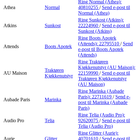
Ring Normal (Athea):
Athea
Normal
40810255
/
Send e-post
til
Normal (Athea)
Ring Sunkost (Atkins):
Atkins
Sunkost
22224960
/
Send e-post
til
Sunkost (Atkins)
Ring Boots Apotek
(Attends):
22795510
/
Send
Attends
Boots Apotek
e-post
til Boots Apotek
(Attends)
Ring Traktøren
Kjøkkenutstyr (AU Maison):
Traktøren
AU Maison
22159990
/
Send e-post
til
Kjøkkenutstyr
Traktøren Kjøkkenutstyr
(AU Maison)
Ring Marinka (Aubade
Paris):
22711619
/
Send e-
Aubade Paris
Marinka
post
til Marinka (Aubade
Paris)
Ring Telia (Audio Pro):
Audio Pro
Telia
92620075
/
Send e-post
til
Telia (Audio Pro)
Ring Glitter (Aurie):
Aurie
Glitter
40701610
/
Send e-post
til