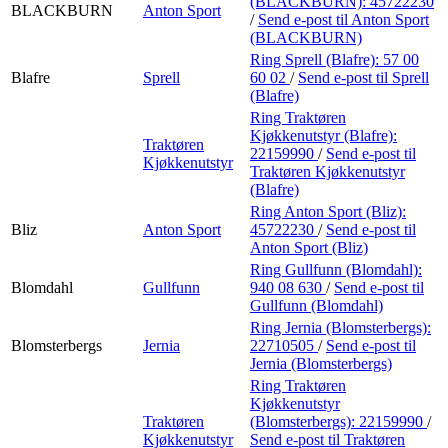
(BLACKBURN):
45722230
BLACKBURN
Anton Sport
/
Send e-post
til Anton Sport
(BLACKBURN)
Ring Sprell (Blafre):
57 00
Blafre
Sprell
60 02
/
Send e-post
til Sprell
(Blafre)
Ring Traktøren
Kjøkkenutstyr (Blafre):
Traktøren
22159990
/
Send e-post
til
Kjøkkenutstyr
Traktøren Kjøkkenutstyr
(Blafre)
Ring Anton Sport (Bliz):
Bliz
Anton Sport
45722230
/
Send e-post
til
Anton Sport (Bliz)
Ring Gullfunn (Blomdahl):
Blomdahl
Gullfunn
940 08 630
/
Send e-post
til
Gullfunn (Blomdahl)
Ring Jernia (Blomsterbergs):
Blomsterbergs
Jernia
22710505
/
Send e-post
til
Jernia (Blomsterbergs)
Ring Traktøren
Kjøkkenutstyr
Traktøren
(Blomsterbergs):
22159990
/
Kjøkkenutstyr
Send e-post
til Traktøren