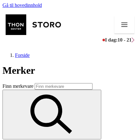
Gå til hovedinnhold
I dag:
10 - 21
Forside
Merker
Butikker
Finn merkevare
Mat og drikke
Helse
Aktiviteter
Tilbud