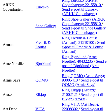
Ring Eurosko (ARKK
ARKK
Copenhagen):
22155810
/
Eurosko
Copenhagen
Send e-post
til Eurosko
(ARKK Copenhagen)
Ring Shoe Gallery (ARKK
Copenhagen):
22155810
/
Shoe Gallery
Send e-post
til Shoe Gallery
(ARKK Copenhagen)
Ring Fredrik & Louisa
Fredrik &
(Armani):
21519100
/
Send
Armani
Louisa
e-post
til Fredrik & Louisa
(Armani)
Ring Bjørklund (Arne
Nordlie):
40432235
/
Send e-
Arne Nordlie
Bjørklund
post
til Bjørklund (Arne
Nordlie)
Ring QOMO (Arnie Says):
Arnie Says
QOMO
93005413
/
Send e-post
til
QOMO (Arnie Says)
Ring Elkjøp (Arozzi):
Arozzi
Elkjøp
21002121
/
Send e-post
til
Elkjøp (Arozzi)
Ring VITA (Art Deco):
Art Deco
VITA
22098302
/
Send e-post
til