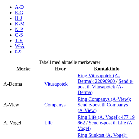
Merker
A-D
E-G
H-J
Inspirasjon
K-M
N-P
Q-S
T-V
Søk
W-Å
0-9
Tabell med aktuelle merkevarer
Merke
Hvor
Kontaktinfo
Åpningstider
Ring Vitusapotek (A-
Derma):
22096960
/
Send e-
Praktisk informasjon
A-Derma
Vitusapotek
post
til Vitusapotek (A-
Derma)
Ledige stillinger
Ring Companys (A-View):
A-View
Companys
Send e-post
til Companys
Magasin
(A-View)
Ring Life (A. Vogel):
477 19
Gavekort
A. Vogel
Life
862
/
Send e-post
til Life (A.
Vogel)
Finn frem
Ring Sunkost (A. Vogel):