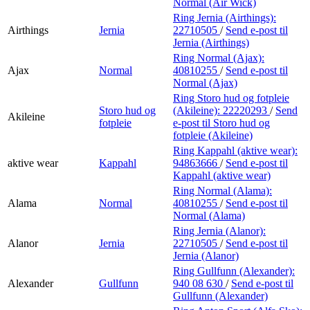
Normal (Air Wick)
Ring Jernia (Airthings):
Airthings
Jernia
22710505
/
Send e-post
til
Jernia (Airthings)
Ring Normal (Ajax):
Ajax
Normal
40810255
/
Send e-post
til
Normal (Ajax)
Ring Storo hud og fotpleie
Storo hud og
(Akileine):
22220293
/
Send
Akileine
fotpleie
e-post
til Storo hud og
fotpleie (Akileine)
Ring Kappahl (aktive wear):
aktive wear
Kappahl
94863666
/
Send e-post
til
Kappahl (aktive wear)
Ring Normal (Alama):
Alama
Normal
40810255
/
Send e-post
til
Normal (Alama)
Ring Jernia (Alanor):
Alanor
Jernia
22710505
/
Send e-post
til
Jernia (Alanor)
Ring Gullfunn (Alexander):
Alexander
Gullfunn
940 08 630
/
Send e-post
til
Gullfunn (Alexander)