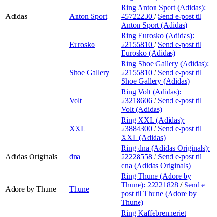
Ring Anton Sport (Adidas):
Adidas
Anton Sport
45722230
/
Send e-post
til
Anton Sport (Adidas)
Ring Eurosko (Adidas):
Eurosko
22155810
/
Send e-post
til
Eurosko (Adidas)
Ring Shoe Gallery (Adidas):
Shoe Gallery
22155810
/
Send e-post
til
Shoe Gallery (Adidas)
Ring Volt (Adidas):
Volt
23218606
/
Send e-post
til
Volt (Adidas)
Ring XXL (Adidas):
XXL
23884300
/
Send e-post
til
XXL (Adidas)
Ring dna (Adidas Originals):
Adidas Originals
dna
22228558
/
Send e-post
til
dna (Adidas Originals)
Ring Thune (Adore by
Thune):
22221828
/
Send e-
Adore by Thune
Thune
post
til Thune (Adore by
Thune)
Ring Kaffebrenneriet