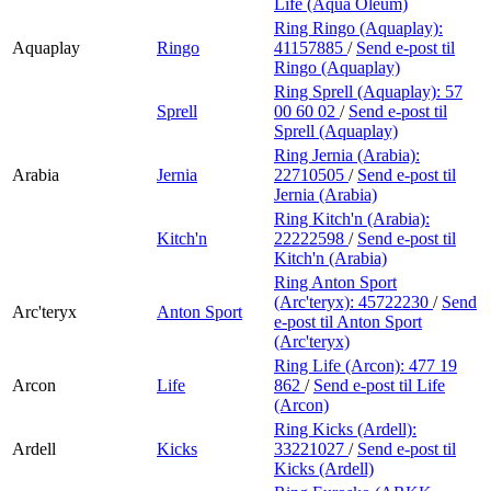
Life (Aqua Oleum)
Ring Ringo (Aquaplay):
Aquaplay
Ringo
41157885
/
Send e-post
til
Ringo (Aquaplay)
Ring Sprell (Aquaplay):
57
Sprell
00 60 02
/
Send e-post
til
Sprell (Aquaplay)
Ring Jernia (Arabia):
Arabia
Jernia
22710505
/
Send e-post
til
Jernia (Arabia)
Ring Kitch'n (Arabia):
Kitch'n
22222598
/
Send e-post
til
Kitch'n (Arabia)
Ring Anton Sport
(Arc'teryx):
45722230
/
Send
Arc'teryx
Anton Sport
e-post
til Anton Sport
(Arc'teryx)
Ring Life (Arcon):
477 19
Arcon
Life
862
/
Send e-post
til Life
(Arcon)
Ring Kicks (Ardell):
Ardell
Kicks
33221027
/
Send e-post
til
Kicks (Ardell)