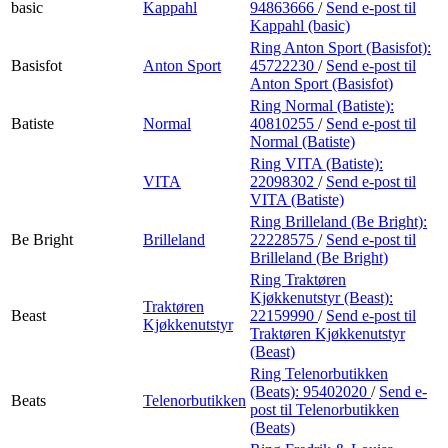
basic
Kappahl
94863666
/
Send e-post
til
Kappahl (basic)
Ring Anton Sport (Basisfot):
Basisfot
Anton Sport
45722230
/
Send e-post
til
Anton Sport (Basisfot)
Ring Normal (Batiste):
Batiste
Normal
40810255
/
Send e-post
til
Normal (Batiste)
Ring VITA (Batiste):
VITA
22098302
/
Send e-post
til
VITA (Batiste)
Ring Brilleland (Be Bright):
Be Bright
Brilleland
22228575
/
Send e-post
til
Brilleland (Be Bright)
Ring Traktøren
Kjøkkenutstyr (Beast):
Traktøren
Beast
22159990
/
Send e-post
til
Kjøkkenutstyr
Traktøren Kjøkkenutstyr
(Beast)
Ring Telenorbutikken
(Beats):
95402020
/
Send e-
Beats
Telenorbutikken
post
til Telenorbutikken
(Beats)