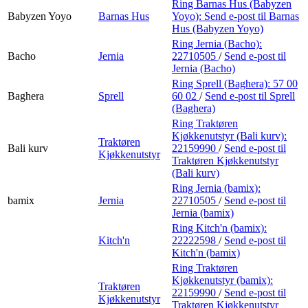
Ring Barnas Hus (Babyzen
Babyzen Yoyo
Barnas Hus
Yoyo):
Send e-post
til Barnas
Hus (Babyzen Yoyo)
Ring Jernia (Bacho):
Bacho
Jernia
22710505
/
Send e-post
til
Jernia (Bacho)
Ring Sprell (Baghera):
57 00
Baghera
Sprell
60 02
/
Send e-post
til Sprell
(Baghera)
Ring Traktøren
Kjøkkenutstyr (Bali kurv):
Traktøren
Bali kurv
22159990
/
Send e-post
til
Kjøkkenutstyr
Traktøren Kjøkkenutstyr
(Bali kurv)
Ring Jernia (bamix):
bamix
Jernia
22710505
/
Send e-post
til
Jernia (bamix)
Ring Kitch'n (bamix):
Kitch'n
22222598
/
Send e-post
til
Kitch'n (bamix)
Ring Traktøren
Kjøkkenutstyr (bamix):
Traktøren
22159990
/
Send e-post
til
Kjøkkenutstyr
Traktøren Kjøkkenutstyr