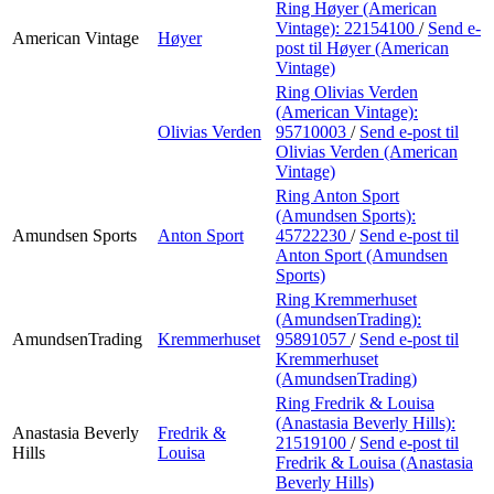
Ring Høyer (American
Vintage):
22154100
/
Send e-
American Vintage
Høyer
post
til Høyer (American
Vintage)
Ring Olivias Verden
(American Vintage):
Olivias Verden
95710003
/
Send e-post
til
Olivias Verden (American
Vintage)
Ring Anton Sport
(Amundsen Sports):
Amundsen Sports
Anton Sport
45722230
/
Send e-post
til
Anton Sport (Amundsen
Sports)
Ring Kremmerhuset
(AmundsenTrading):
AmundsenTrading
Kremmerhuset
95891057
/
Send e-post
til
Kremmerhuset
(AmundsenTrading)
Ring Fredrik & Louisa
(Anastasia Beverly Hills):
Anastasia Beverly
Fredrik &
21519100
/
Send e-post
til
Hills
Louisa
Fredrik & Louisa (Anastasia
Beverly Hills)