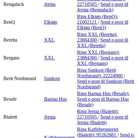
Bengalack
Jernia
22710505
/
Send e-post
til
Jernia (Bengalack)
Ring Elkjøp (BenQ):
BenQ
Elkjøp
21002121
/
Send e-post
til
Elkjøp (BenQ)
Ring XXL (Beretta):
Beretta
XXL
23884300
/
Send e-post
til
XXL (Beretta)
Ring XXL (Bergans):
Bergans
XXL
23884300
/
Send e-post
til
XXL (Bergans)
Ring Sunkost (Berit
Nordstrand):
22224960
/
Berit Nordstrand
Sunkost
Send e-post
til Sunkost (Berit
Nordstrand)
Ring Barnas Hus (Besafe):
Besafe
Barnas Hus
Send e-post
til Barnas Hus
(Besafe)
Ring Jernia (Bialetti):
Bialetti
Jernia
22710505
/
Send e-post
til
Jernia (Bialetti)
Ring Kaffebrenneriet
(Bialetti):
95262681
/
Send e-
Kaffebrenneriet