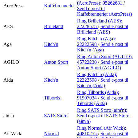
(AeroPress):
95262681
/
AeroPress
Kaffebrenneriet
Send e-post
til
Kaffebrenneriet (AeroPress)
Ring Brilleland (AES):
AES
Brilleland
22228575
/
Send e-post
til
Brilleland (AES)
Ring Kitch'n (Aga):
Aga
Kitch'n
22222598
/
Send e-post
til
Kitch'n (Aga)
Ring Anton Sport (AGILO):
AGILO
Anton Sport
45722230
/
Send e-post
til
Anton Sport (AGILO)
Ring Kitch'n (Aida):
Aida
Kitch'n
22222598
/
Send e-post
til
Kitch'n (Aida)
Ring Tilbords (Aida):
Tilbords
91907034
/
Send e-post
til
Tilbords (Aida)
Ring SATS Storo (aim'n):
aim'n
SATS Storo
Send e-post
til SATS Storo
(aim'n)
Ring Normal (Air Wick):
Air Wick
Normal
40810255
/
Send e-post
til