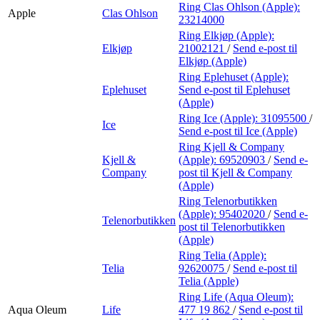
Ring Clas Ohlson (Apple):
Apple
Clas Ohlson
23214000
Ring Elkjøp (Apple):
Elkjøp
21002121
/
Send e-post
til
Elkjøp (Apple)
Ring Eplehuset (Apple):
Eplehuset
Send e-post
til Eplehuset
(Apple)
Ring Ice (Apple):
31095500
/
Ice
Send e-post
til Ice (Apple)
Ring Kjell & Company
Kjell &
(Apple):
69520903
/
Send e-
Company
post
til Kjell & Company
(Apple)
Ring Telenorbutikken
(Apple):
95402020
/
Send e-
Telenorbutikken
post
til Telenorbutikken
(Apple)
Ring Telia (Apple):
Telia
92620075
/
Send e-post
til
Telia (Apple)
Ring Life (Aqua Oleum):
Aqua Oleum
Life
477 19 862
/
Send e-post
til