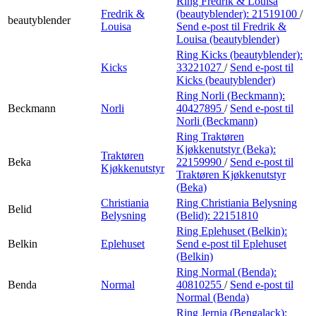
Ring Fredrik & Louisa
Fredrik &
(beautyblender):
21519100
/
beautyblender
Louisa
Send e-post
til Fredrik &
Louisa (beautyblender)
Ring Kicks (beautyblender):
Kicks
33221027
/
Send e-post
til
Kicks (beautyblender)
Ring Norli (Beckmann):
Beckmann
Norli
40427895
/
Send e-post
til
Norli (Beckmann)
Ring Traktøren
Kjøkkenutstyr (Beka):
Traktøren
Beka
22159990
/
Send e-post
til
Kjøkkenutstyr
Traktøren Kjøkkenutstyr
(Beka)
Christiania
Ring Christiania Belysning
Belid
Belysning
(Belid):
22151810
Ring Eplehuset (Belkin):
Belkin
Eplehuset
Send e-post
til Eplehuset
(Belkin)
Ring Normal (Benda):
Benda
Normal
40810255
/
Send e-post
til
Normal (Benda)
Ring Jernia (Bengalack):