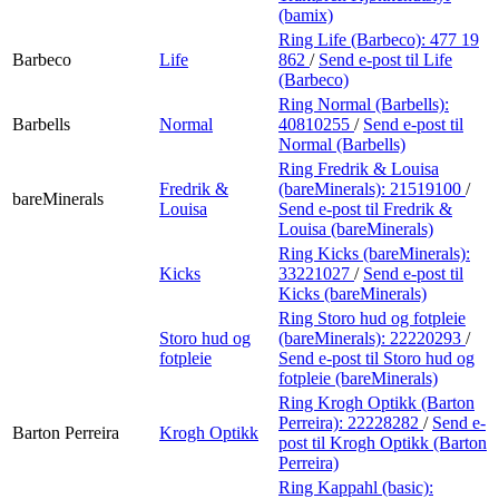
(bamix)
Ring Life (Barbeco):
477 19
Barbeco
Life
862
/
Send e-post
til Life
(Barbeco)
Ring Normal (Barbells):
Barbells
Normal
40810255
/
Send e-post
til
Normal (Barbells)
Ring Fredrik & Louisa
Fredrik &
(bareMinerals):
21519100
/
bareMinerals
Louisa
Send e-post
til Fredrik &
Louisa (bareMinerals)
Ring Kicks (bareMinerals):
Kicks
33221027
/
Send e-post
til
Kicks (bareMinerals)
Ring Storo hud og fotpleie
Storo hud og
(bareMinerals):
22220293
/
fotpleie
Send e-post
til Storo hud og
fotpleie (bareMinerals)
Ring Krogh Optikk (Barton
Perreira):
22228282
/
Send e-
Barton Perreira
Krogh Optikk
post
til Krogh Optikk (Barton
Perreira)
Ring Kappahl (basic):