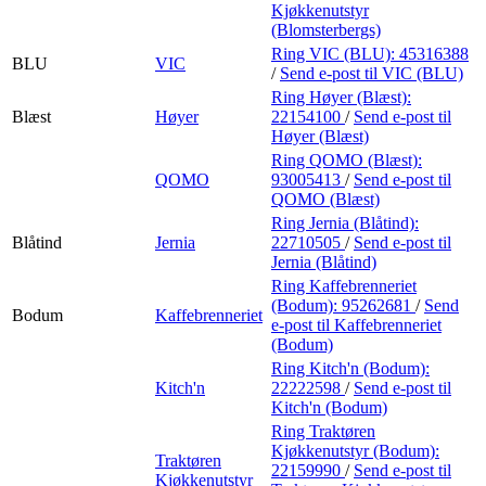
Kjøkkenutstyr
(Blomsterbergs)
Ring VIC (BLU):
45316388
BLU
VIC
/
Send e-post
til VIC (BLU)
Ring Høyer (Blæst):
Blæst
Høyer
22154100
/
Send e-post
til
Høyer (Blæst)
Ring QOMO (Blæst):
QOMO
93005413
/
Send e-post
til
QOMO (Blæst)
Ring Jernia (Blåtind):
Blåtind
Jernia
22710505
/
Send e-post
til
Jernia (Blåtind)
Ring Kaffebrenneriet
(Bodum):
95262681
/
Send
Bodum
Kaffebrenneriet
e-post
til Kaffebrenneriet
(Bodum)
Ring Kitch'n (Bodum):
Kitch'n
22222598
/
Send e-post
til
Kitch'n (Bodum)
Ring Traktøren
Kjøkkenutstyr (Bodum):
Traktøren
22159990
/
Send e-post
til
Kjøkkenutstyr