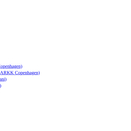
Copenhagen)
y (ARKK Copenhagen)
ani)
)