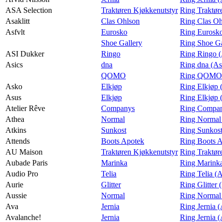
ASA Selection
Traktøren Kjøkkenutstyr
Ring Traktør
Asaklitt
Clas Ohlson
Ring Clas Oh
Asfvlt
Eurosko
Ring Eurosko
Shoe Gallery
Ring Shoe Ga
ASI Dukker
Ringo
Ring Ringo 
Asics
dna
Ring dna (As
QOMO
Ring QOMO 
Asko
Elkjøp
Ring Elkjøp 
Asus
Elkjøp
Ring Elkjøp 
Atelier Rêve
Companys
Ring Company
Athea
Normal
Ring Normal
Atkins
Sunkost
Ring Sunkost
Attends
Boots Apotek
Ring Boots A
AU Maison
Traktøren Kjøkkenutstyr
Ring Traktør
Aubade Paris
Marinka
Ring Marinka
Audio Pro
Telia
Ring Telia (
Aurie
Glitter
Ring Glitter 
Aussie
Normal
Ring Normal 
Ava
Jernia
Ring Jernia 
Avalanche!
Jernia
Ring Jernia 