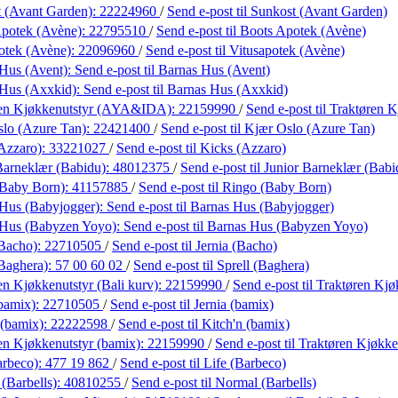
 (Avant Garden):
22224960
/
Send e-post
til Sunkost (Avant Garden)
Apotek (Avène):
22795510
/
Send e-post
til Boots Apotek (Avène)
otek (Avène):
22096960
/
Send e-post
til Vitusapotek (Avène)
Hus (Avent):
Send e-post
til Barnas Hus (Avent)
 Hus (Axxkid):
Send e-post
til Barnas Hus (Axxkid)
ren Kjøkkenutstyr (AYA&IDA):
22159990
/
Send e-post
til Traktøren
lo (Azure Tan):
22421400
/
Send e-post
til Kjær Oslo (Azure Tan)
Azzaro):
33221027
/
Send e-post
til Kicks (Azzaro)
Barneklær (Babidu):
48012375
/
Send e-post
til Junior Barneklær (Babi
(Baby Born):
41157885
/
Send e-post
til Ringo (Baby Born)
Hus (Babyjogger):
Send e-post
til Barnas Hus (Babyjogger)
 Hus (Babyzen Yoyo):
Send e-post
til Barnas Hus (Babyzen Yoyo)
(Bacho):
22710505
/
Send e-post
til Jernia (Bacho)
(Baghera):
57 00 60 02
/
Send e-post
til Sprell (Baghera)
en Kjøkkenutstyr (Bali kurv):
22159990
/
Send e-post
til Traktøren Kjø
(bamix):
22710505
/
Send e-post
til Jernia (bamix)
 (bamix):
22222598
/
Send e-post
til Kitch'n (bamix)
en Kjøkkenutstyr (bamix):
22159990
/
Send e-post
til Traktøren Kjøkke
arbeco):
477 19 862
/
Send e-post
til Life (Barbeco)
(Barbells):
40810255
/
Send e-post
til Normal (Barbells)