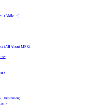
eie (Akileine)
uisa (All About MEE)
une)
ies)
a Christensen)
nsen)