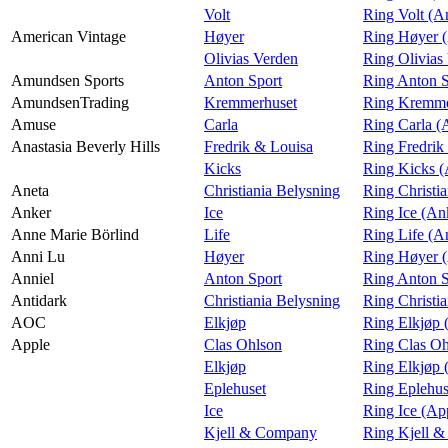
Volt
Ring Volt (A
American Vintage
Høyer
Ring Høyer (
Olivias Verden
Ring Olivias
Amundsen Sports
Anton Sport
Ring Anton S
AmundsenTrading
Kremmerhuset
Ring Kremme
Amuse
Carla
Ring Carla 
Anastasia Beverly Hills
Fredrik & Louisa
Ring Fredrik
Kicks
Ring Kicks (
Aneta
Christiania Belysning
Ring Christi
Anker
Ice
Ring Ice (An
Anne Marie Börlind
Life
Ring Life (A
Anni Lu
Høyer
Ring Høyer 
Anniel
Anton Sport
Ring Anton S
Antidark
Christiania Belysning
Ring Christi
AOC
Elkjøp
Ring Elkjøp
Apple
Clas Ohlson
Ring Clas Oh
Elkjøp
Ring Elkjøp 
Eplehuset
Ring Eplehus
Ice
Ring Ice (Ap
Kjell & Company
Ring Kjell 