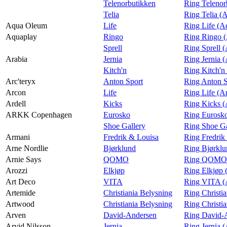
Telenorbutikken
Ring Telenor
Telia
Ring Telia (
Aqua Oleum
Life
Ring Life (
Aquaplay
Ringo
Ring Ringo 
Sprell
Ring Sprell 
Arabia
Jernia
Ring Jernia (
Kitch'n
Ring Kitch'n
Arc'teryx
Anton Sport
Ring Anton S
Arcon
Life
Ring Life (A
Ardell
Kicks
Ring Kicks (
ARKK Copenhagen
Eurosko
Ring Euros
Shoe Gallery
Ring Shoe G
Armani
Fredrik & Louisa
Ring Fredrik
Arne Nordlie
Bjørklund
Ring Bjørklu
Arnie Says
QOMO
Ring QOMO (
Arozzi
Elkjøp
Ring Elkjøp 
Art Deco
VITA
Ring VITA (
Artemide
Christiania Belysning
Ring Christi
Artwood
Christiania Belysning
Ring Christi
Arven
David-Andersen
Ring David-
Arvid Nilsson
Jernia
Ring Jernia (