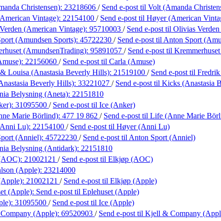
manda Christensen):
23218606
/
Send e-post
til Volt (Amanda Christen
American Vintage):
22154100
/
Send e-post
til Høyer (American Vinta
 Verden (American Vintage):
95710003
/
Send e-post
til Olivias Verde
port (Amundsen Sports):
45722230
/
Send e-post
til Anton Sport (Am
rhuset (AmundsenTrading):
95891057
/
Send e-post
til Kremmerhuse
(Amuse):
22156060
/
Send e-post
til Carla (Amuse)
 & Louisa (Anastasia Beverly Hills):
21519100
/
Send e-post
til Fredri
Anastasia Beverly Hills):
33221027
/
Send e-post
til Kicks (Anastasia B
ania Belysning (Aneta):
22151810
ker):
31095500
/
Send e-post
til Ice (Anker)
nne Marie Börlind):
477 19 862
/
Send e-post
til Life (Anne Marie Börl
(Anni Lu):
22154100
/
Send e-post
til Høyer (Anni Lu)
port (Anniel):
45722230
/
Send e-post
til Anton Sport (Anniel)
ania Belysning (Antidark):
22151810
 (AOC):
21002121
/
Send e-post
til Elkjøp (AOC)
lson (Apple):
23214000
(Apple):
21002121
/
Send e-post
til Elkjøp (Apple)
et (Apple):
Send e-post
til Eplehuset (Apple)
ple):
31095500
/
Send e-post
til Ice (Apple)
& Company (Apple):
69520903
/
Send e-post
til Kjell & Company (Appl