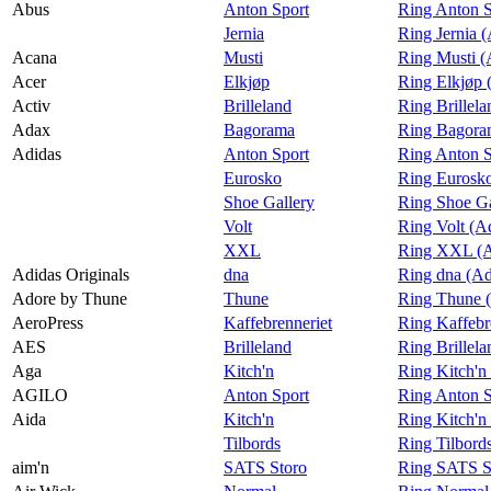
Praktisk informasjon
Abus
Anton Sport
Ring Anton S
Jernia
Ring Jernia 
Ledige stillinger
Acana
Musti
Ring Musti (
Acer
Elkjøp
Ring Elkjøp 
Magasin
Activ
Brilleland
Ring Brillela
Gavekort
Adax
Bagorama
Ring Bagora
Adidas
Anton Sport
Ring Anton S
Finn frem
Eurosko
Ring Eurosko
Shoe Gallery
Ring Shoe Ga
Volt
Ring Volt (A
XXL
Ring XXL (A
Adidas Originals
dna
Ring dna (Ad
Adore by Thune
Thune
Ring Thune 
AeroPress
Kaffebrenneriet
Ring Kaffebr
AES
Brilleland
Ring Brillel
Aga
Kitch'n
Ring Kitch'n
AGILO
Anton Sport
Ring Anton 
Aida
Kitch'n
Ring Kitch'n
Tilbords
Ring Tilbord
aim'n
SATS Storo
Ring SATS St