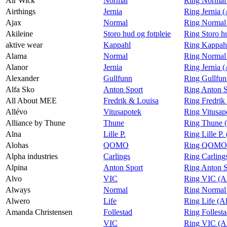
Air Wick
Normal
Ring Normal
Airthings
Jernia
Ring Jernia (
Ajax
Normal
Ring Normal
Akileine
Storo hud og fotpleie
Ring Storo hu
aktive wear
Kappahl
Ring Kappahl
Alama
Normal
Ring Normal
Alanor
Jernia
Ring Jernia 
Alexander
Gullfunn
Ring Gullfun
Alfa Sko
Anton Sport
Ring Anton S
All About MEE
Fredrik & Louisa
Ring Fredrik
Allévo
Vitusapotek
Ring Vitusap
Alliance by Thune
Thune
Ring Thune (
Alna
Lille P.
Ring Lille P.
Alohas
QOMO
Ring QOMO 
Alpha industries
Carlings
Ring Carlings
Alpina
Anton Sport
Ring Anton S
Alvo
VIC
Ring VIC (A
Always
Normal
Ring Normal
Alwero
Life
Ring Life (A
Amanda Christensen
Follestad
Ring Follest
VIC
Ring VIC (A