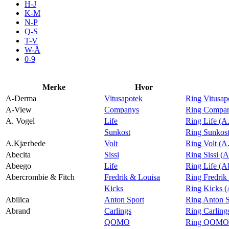
H-J
Aktiviteter
K-M
N-P
Q-S
T-V
Tilbud
W-Å
0-9
Merker
Merke
Hvor
A-Derma
Vitusapotek
Ring Vitusa
Inspirasjon
A-View
Companys
Ring Compan
A. Vogel
Life
Ring Life (A
Sunkost
Ring Sunkost
A.Kjærbede
Volt
Ring Volt (A
Abecita
Sissi
Ring Sissi (A
Søk
Abeego
Life
Ring Life (A
Abercrombie & Fitch
Fredrik & Louisa
Ring Fredrik
Kicks
Ring Kicks (
Abilica
Anton Sport
Ring Anton S
Abrand
Carlings
Ring Carling
Åpningstider
QOMO
Ring QOMO 