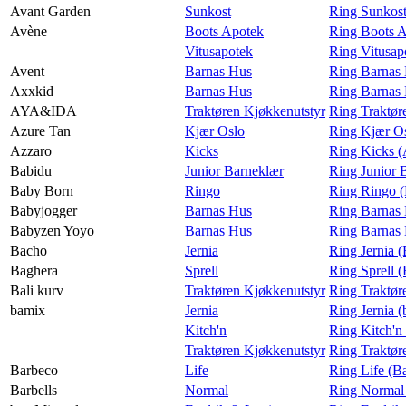
Avant Garden
Sunkost
Ring Sunkost
Avène
Boots Apotek
Ring Boots 
Vitusapotek
Ring Vitusap
Avent
Barnas Hus
Ring Barnas 
Axxkid
Barnas Hus
Ring Barnas
AYA&IDA
Traktøren Kjøkkenutstyr
Ring Traktø
Azure Tan
Kjær Oslo
Ring Kjær Os
Azzaro
Kicks
Ring Kicks (
Babidu
Junior Barneklær
Ring Junior 
Baby Born
Ringo
Ring Ringo 
Babyjogger
Barnas Hus
Ring Barnas 
Babyzen Yoyo
Barnas Hus
Ring Barnas
Bacho
Jernia
Ring Jernia 
Baghera
Sprell
Ring Sprell 
Bali kurv
Traktøren Kjøkkenutstyr
Ring Traktør
bamix
Jernia
Ring Jernia 
Kitch'n
Ring Kitch'n
Traktøren Kjøkkenutstyr
Ring Traktør
Barbeco
Life
Ring Life (B
Barbells
Normal
Ring Normal 