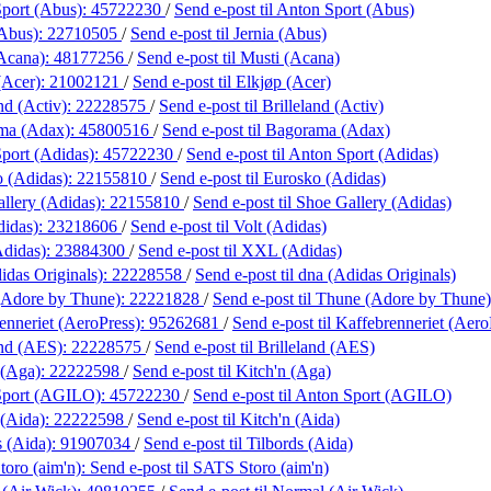
port (Abus):
45722230
/
Send e-post
til Anton Sport (Abus)
(Abus):
22710505
/
Send e-post
til Jernia (Abus)
Acana):
48177256
/
Send e-post
til Musti (Acana)
(Acer):
21002121
/
Send e-post
til Elkjøp (Acer)
nd (Activ):
22228575
/
Send e-post
til Brilleland (Activ)
ma (Adax):
45800516
/
Send e-post
til Bagorama (Adax)
port (Adidas):
45722230
/
Send e-post
til Anton Sport (Adidas)
 (Adidas):
22155810
/
Send e-post
til Eurosko (Adidas)
llery (Adidas):
22155810
/
Send e-post
til Shoe Gallery (Adidas)
didas):
23218606
/
Send e-post
til Volt (Adidas)
didas):
23884300
/
Send e-post
til XXL (Adidas)
idas Originals):
22228558
/
Send e-post
til dna (Adidas Originals)
(Adore by Thune):
22221828
/
Send e-post
til Thune (Adore by Thune)
enneriet (AeroPress):
95262681
/
Send e-post
til Kaffebrenneriet (Aero
and (AES):
22228575
/
Send e-post
til Brilleland (AES)
 (Aga):
22222598
/
Send e-post
til Kitch'n (Aga)
Sport (AGILO):
45722230
/
Send e-post
til Anton Sport (AGILO)
 (Aida):
22222598
/
Send e-post
til Kitch'n (Aida)
s (Aida):
91907034
/
Send e-post
til Tilbords (Aida)
oro (aim'n):
Send e-post
til SATS Storo (aim'n)