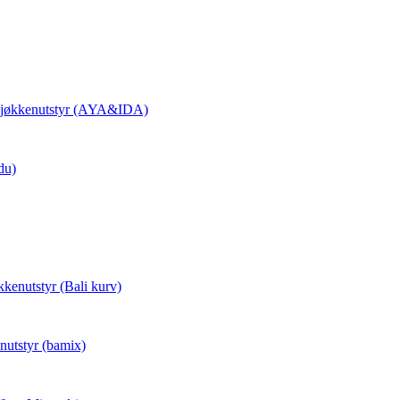
 Kjøkkenutstyr (AYA&IDA)
du)
kkenutstyr (Bali kurv)
nutstyr (bamix)