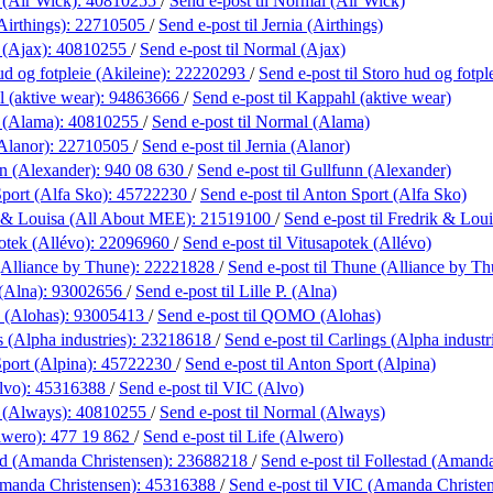
 (Air Wick):
40810255
/
Send e-post
til Normal (Air Wick)
Airthings):
22710505
/
Send e-post
til Jernia (Airthings)
 (Ajax):
40810255
/
Send e-post
til Normal (Ajax)
d og fotpleie (Akileine):
22220293
/
Send e-post
til Storo hud og fotpl
 (aktive wear):
94863666
/
Send e-post
til Kappahl (aktive wear)
 (Alama):
40810255
/
Send e-post
til Normal (Alama)
(Alanor):
22710505
/
Send e-post
til Jernia (Alanor)
n (Alexander):
940 08 630
/
Send e-post
til Gullfunn (Alexander)
port (Alfa Sko):
45722230
/
Send e-post
til Anton Sport (Alfa Sko)
 & Louisa (All About MEE):
21519100
/
Send e-post
til Fredrik & Lo
otek (Allévo):
22096960
/
Send e-post
til Vitusapotek (Allévo)
Alliance by Thune):
22221828
/
Send e-post
til Thune (Alliance by Th
 (Alna):
93002656
/
Send e-post
til Lille P. (Alna)
(Alohas):
93005413
/
Send e-post
til QOMO (Alohas)
 (Alpha industries):
23218618
/
Send e-post
til Carlings (Alpha industr
port (Alpina):
45722230
/
Send e-post
til Anton Sport (Alpina)
lvo):
45316388
/
Send e-post
til VIC (Alvo)
 (Always):
40810255
/
Send e-post
til Normal (Always)
lwero):
477 19 862
/
Send e-post
til Life (Alwero)
ad (Amanda Christensen):
23688218
/
Send e-post
til Follestad (Amand
manda Christensen):
45316388
/
Send e-post
til VIC (Amanda Christe