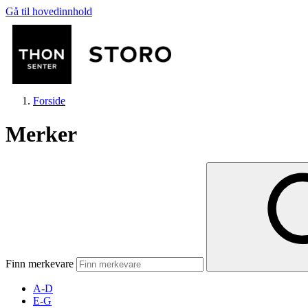
Gå til hovedinnhold
Forside
Merker
Butikker
Mat og drikke
Finn merkevare
Helse
A-D
E-G