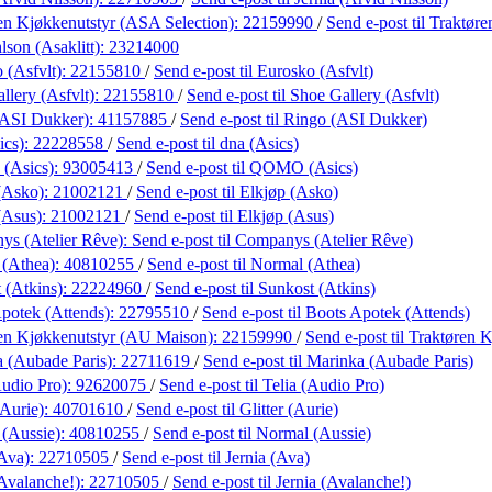
en Kjøkkenutstyr (ASA Selection):
22159990
/
Send e-post
til Traktør
lson (Asaklitt):
23214000
 (Asfvlt):
22155810
/
Send e-post
til Eurosko (Asfvlt)
llery (Asfvlt):
22155810
/
Send e-post
til Shoe Gallery (Asfvlt)
(ASI Dukker):
41157885
/
Send e-post
til Ringo (ASI Dukker)
ics):
22228558
/
Send e-post
til dna (Asics)
(Asics):
93005413
/
Send e-post
til QOMO (Asics)
(Asko):
21002121
/
Send e-post
til Elkjøp (Asko)
(Asus):
21002121
/
Send e-post
til Elkjøp (Asus)
s (Atelier Rêve):
Send e-post
til Companys (Atelier Rêve)
 (Athea):
40810255
/
Send e-post
til Normal (Athea)
 (Atkins):
22224960
/
Send e-post
til Sunkost (Atkins)
potek (Attends):
22795510
/
Send e-post
til Boots Apotek (Attends)
en Kjøkkenutstyr (AU Maison):
22159990
/
Send e-post
til Traktøren
 (Aubade Paris):
22711619
/
Send e-post
til Marinka (Aubade Paris)
Audio Pro):
92620075
/
Send e-post
til Telia (Audio Pro)
(Aurie):
40701610
/
Send e-post
til Glitter (Aurie)
(Aussie):
40810255
/
Send e-post
til Normal (Aussie)
(Ava):
22710505
/
Send e-post
til Jernia (Ava)
(Avalanche!):
22710505
/
Send e-post
til Jernia (Avalanche!)