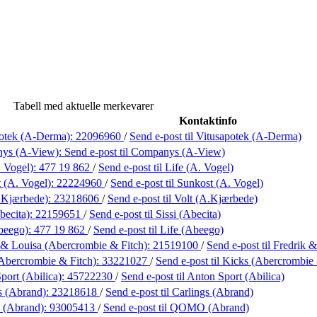
Tabell med aktuelle merkevarer
Kontaktinfo
potek (A-Derma):
22096960
/
Send e-post
til Vitusapotek (A-Derma)
ys (A-View):
Send e-post
til Companys (A-View)
. Vogel):
477 19 862
/
Send e-post
til Life (A. Vogel)
 (A. Vogel):
22224960
/
Send e-post
til Sunkost (A. Vogel)
.Kjærbede):
23218606
/
Send e-post
til Volt (A.Kjærbede)
becita):
22159651
/
Send e-post
til Sissi (Abecita)
beego):
477 19 862
/
Send e-post
til Life (Abeego)
 & Louisa (Abercrombie & Fitch):
21519100
/
Send e-post
til Fredrik
Abercrombie & Fitch):
33221027
/
Send e-post
til Kicks (Abercrombie 
port (Abilica):
45722230
/
Send e-post
til Anton Sport (Abilica)
s (Abrand):
23218618
/
Send e-post
til Carlings (Abrand)
(Abrand):
93005413
/
Send e-post
til QOMO (Abrand)