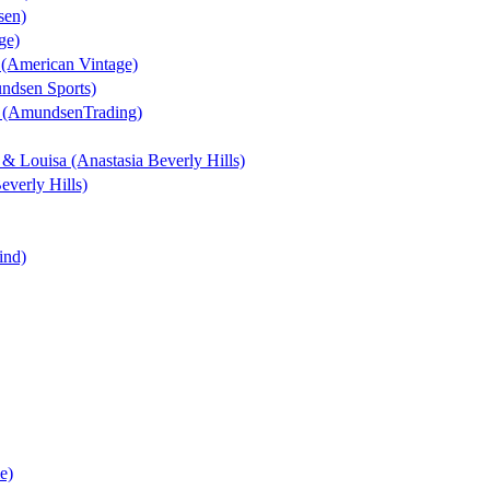
sen)
ge)
n (American Vintage)
undsen Sports)
t (AmundsenTrading)
k & Louisa (Anastasia Beverly Hills)
everly Hills)
ind)
e)