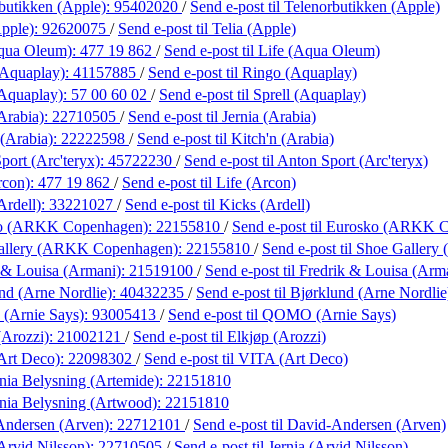
butikken (Apple):
95402020
/
Send e-post
til Telenorbutikken (Apple)
Apple):
92620075
/
Send e-post
til Telia (Apple)
Aqua Oleum):
477 19 862
/
Send e-post
til Life (Aqua Oleum)
(Aquaplay):
41157885
/
Send e-post
til Ringo (Aquaplay)
(Aquaplay):
57 00 60 02
/
Send e-post
til Sprell (Aquaplay)
Arabia):
22710505
/
Send e-post
til Jernia (Arabia)
 (Arabia):
22222598
/
Send e-post
til Kitch'n (Arabia)
port (Arc'teryx):
45722230
/
Send e-post
til Anton Sport (Arc'teryx)
rcon):
477 19 862
/
Send e-post
til Life (Arcon)
Ardell):
33221027
/
Send e-post
til Kicks (Ardell)
ko (ARKK Copenhagen):
22155810
/
Send e-post
til Eurosko (ARKK 
allery (ARKK Copenhagen):
22155810
/
Send e-post
til Shoe Galler
 & Louisa (Armani):
21519100
/
Send e-post
til Fredrik & Louisa (Arm
nd (Arne Nordlie):
40432235
/
Send e-post
til Bjørklund (Arne Nordlie
Arnie Says):
93005413
/
Send e-post
til QOMO (Arnie Says)
(Arozzi):
21002121
/
Send e-post
til Elkjøp (Arozzi)
Art Deco):
22098302
/
Send e-post
til VITA (Art Deco)
ania Belysning (Artemide):
22151810
ania Belysning (Artwood):
22151810
Andersen (Arven):
22712101
/
Send e-post
til David-Andersen (Arven)
Arvid Nilsson):
22710505
/
Send e-post
til Jernia (Arvid Nilsson)