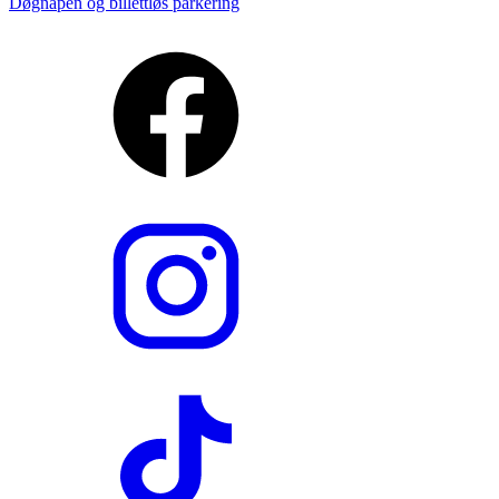
Døgnåpen og billettløs parkering