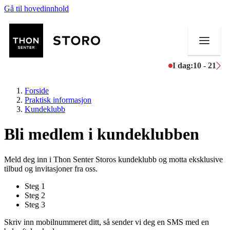
Gå til hovedinnhold
I dag:
10 - 21
Forside
Praktisk informasjon
Kundeklubb
Bli medlem i kundeklubben
Butikker
Mat og drikke
Meld deg inn i Thon Senter Storos kundeklubb og motta eksklusive
tilbud og invitasjoner fra oss.
Helse
Steg
1
Steg
2
Aktiviteter
Steg
3
Tilbud
Skriv inn mobilnummeret ditt, så sender vi deg en SMS med en