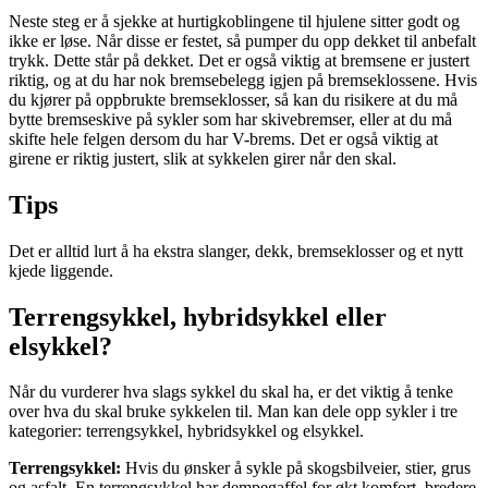
Neste steg er å sjekke at hurtigkoblingene til hjulene sitter godt og
ikke er løse. Når disse er festet, så pumper du opp dekket til anbefalt
trykk. Dette står på dekket. Det er også viktig at bremsene er justert
riktig, og at du har nok bremsebelegg igjen på bremseklossene. Hvis
du kjører på oppbrukte bremseklosser, så kan du risikere at du må
bytte bremseskive på sykler som har skivebremser, eller at du må
skifte hele felgen dersom du har V-brems. Det er også viktig at
girene er riktig justert, slik at sykkelen girer når den skal.
Tips
Det er alltid lurt å ha ekstra slanger, dekk, bremseklosser og et nytt
kjede liggende.
Terrengsykkel, hybridsykkel eller
elsykkel?
Når du vurderer hva slags sykkel du skal ha, er det viktig å tenke
over hva du skal bruke sykkelen til. Man kan dele opp sykler i tre
kategorier: terrengsykkel, hybridsykkel og elsykkel.
Terrengsykkel:
Hvis du ønsker å sykle på skogsbilveier, stier, grus
og asfalt. En terrengsykkel har dempegaffel for økt komfort, bredere