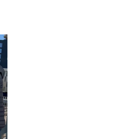
Merker
Inspirasjon
Søk
Åpningstider
Praktisk informasjon
Ledige stillinger
Magasin
Gavekort
Finn frem