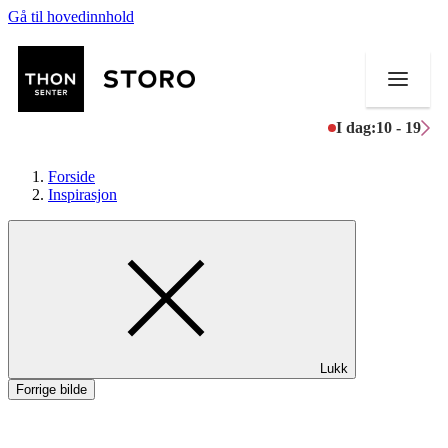
Gå til hovedinnhold
I dag:
10 - 19
Forside
Inspirasjon
Butikker
Mat og drikke
Helse
Lukk
Aktiviteter
Forrige bilde
Tilbud