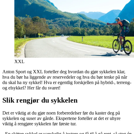
XXL
Anton Sport og XXL forteller deg hvordan du gjør sykkelen klar,
hva du bør ha liggende av reservedeler og hva du bør tenke på når
du skal ha ny sykkel! Hva er egentlig forskjellen på hybrid-, terreng-
og elsykkel? Her får du svaret!
Slik rengjør du sykkelen
Det er viktig at du gjør noen forberedelser før du kaster deg på
sykkelen og suser av gårde. Ekspertene forteller at det er uhyre
viktig å rengjøre sykkelen før første tur.
- En skitten sykkel er vanskelig å justere og få til å gå rent, så steg én