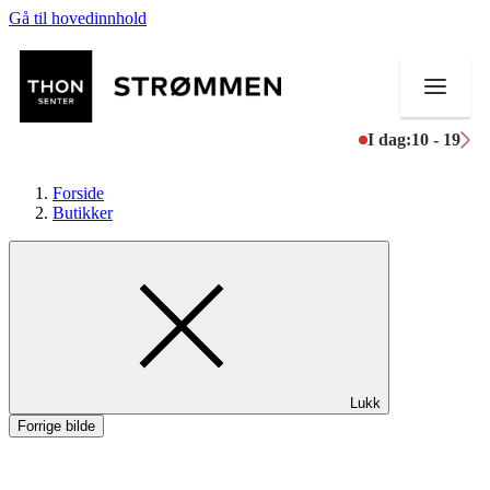
Gå til hovedinnhold
I dag:
10 - 19
Forside
Butikker
Butikker
Mat og drikke
Helse
Lukk
Aktiviteter
Forrige bilde
Tilbud