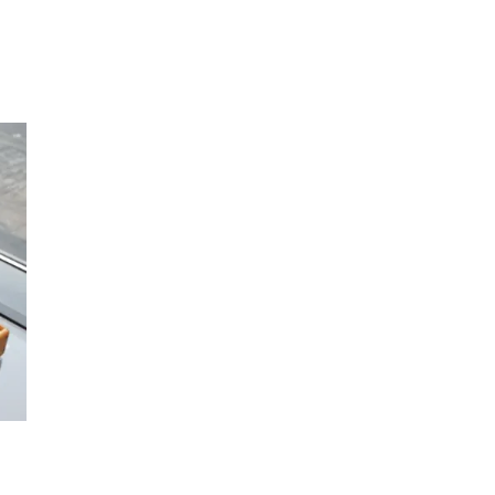
Inspirasjon
Søk
Åpningstider
Praktisk informasjon
Ledige stillinger
Magasin
Gavekort
Finn frem
Kundeklubb