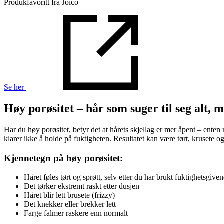
Produkfavoritt fra Joico
Se her
Høy porøsitet – hår som suger til seg alt, m
Har du høy porøsitet, betyr det at hårets skjellag er mer åpent – ente
klarer ikke å holde på fuktigheten. Resultatet kan være tørt, krusete og
Kjennetegn på høy porøsitet:
Håret føles tørt og sprøtt, selv etter du har brukt fuktighetsgiv
Det tørker ekstremt raskt etter dusjen
Håret blir lett brusete (frizzy)
Det knekker eller brekker lett
Farge falmer raskere enn normalt