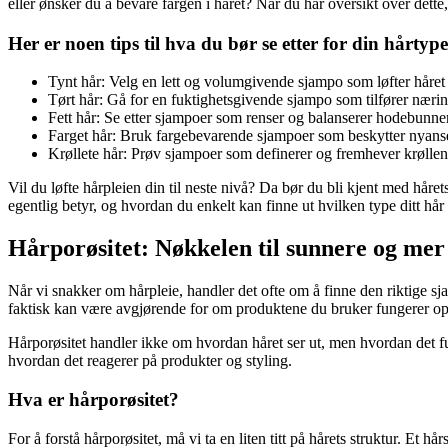
eller ønsker du å bevare fargen i håret? Når du har oversikt over dett
Aktiviteter
Her er noen tips til hva du bør se etter for din hårtype
Tynt hår: Velg en lett og volumgivende sjampo som løfter håre
Tilbud
Tørt hår: Gå for en fuktighetsgivende sjampo som tilfører nærin
Fett hår: Se etter sjampoer som renser og balanserer hodebunne
Farget hår: Bruk fargebevarende sjampoer som beskytter nyans
Inspirasjon
Krøllete hår: Prøv sjampoer som definerer og fremhever krøllene
Vil du løfte hårpleien din til neste nivå? Da bør du bli kjent med hårets
egentlig betyr, og hvordan du enkelt kan finne ut hvilken type ditt hår 
Hårporøsitet: Nøkkelen til sunnere og mer
Søk
Når vi snakker om hårpleie, handler det ofte om å finne den riktige sja
faktisk kan være avgjørende for om produktene du bruker fungerer opti
Hårporøsitet handler ikke om hvordan håret ser ut, men hvordan det fung
Åpningstider
hvordan det reagerer på produkter og styling.
Praktisk informasjon
Hva er hårporøsitet?
Ledige stillinger
For å forstå hårporøsitet, må vi ta en liten titt på hårets struktur. Et hårs