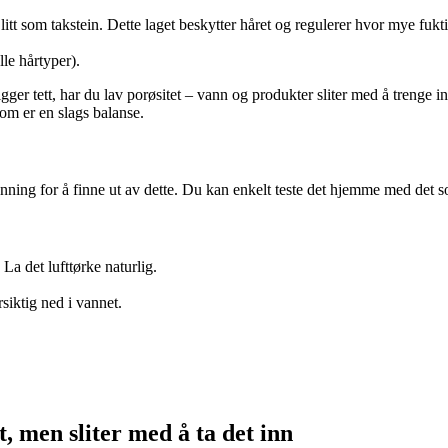
 litt som takstein. Dette laget beskytter håret og regulerer hvor mye fukt
lle hårtyper).
gger tett, har du lav porøsitet – vann og produkter sliter med å trenge in
som er en slags balanse.
nning for å finne ut av dette. Du kan enkelt teste det hjemme med det so
La det lufttørke naturlig.
siktig ned i vannet.
, men sliter med å ta det inn