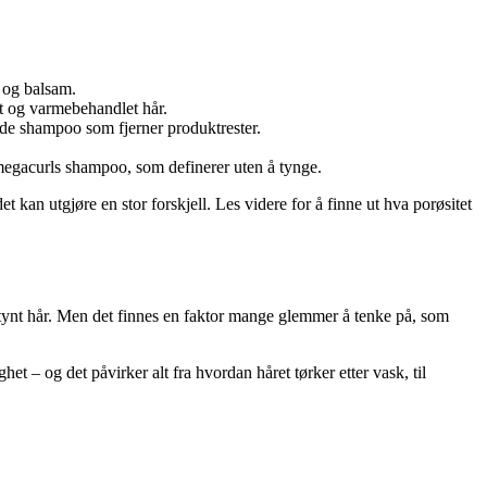
 og balsam.
rt og varmebehandlet hår.
nde shampoo som fjerner produktrester.
 megacurls shampoo, som definerer uten å tynge.
et kan utgjøre en stor forskjell. Les videre for å finne ut hva porøsitet
er tynt hår. Men det finnes en faktor mange glemmer å tenke på, som
t – og det påvirker alt fra hvordan håret tørker etter vask, til