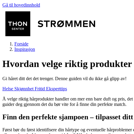
Gå til hovedinnhold
Forside
Inspirasjon
Hvordan velge riktig produkter 
Gi håret ditt det det trenger. Denne guiden vil du ikke gå glipp av!
Butikker
Helse
Skjønnhet
Fritid
Eksperttips
Å velge riktig hårprodukter handler om mer enn bare duft og pris, det 
Mat og drikke
guider deg gjennom det du bør vite for å finne din perfekte match.
Finn den perfekte sjampoen – tilpasset dit
Helse
Først bør du først identifisere din hårtype og eventuelle hårproblemer du ø