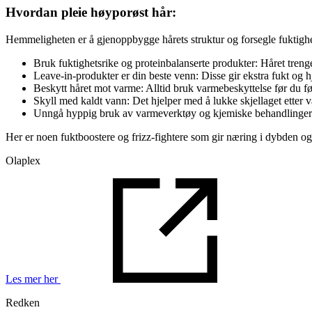
Hvordan pleie høyporøst hår:
Hemmeligheten er å gjenoppbygge hårets struktur og forsegle fuktighet
Bruk fuktighetsrike og proteinbalanserte produkter: Håret treng
Leave-in-produkter er din beste venn: Disse gir ekstra fukt og hj
Beskytt håret mot varme: Alltid bruk varmebeskyttelse før du føne
Skyll med kaldt vann: Det hjelper med å lukke skjellaget etter v
Unngå hyppig bruk av varmeverktøy og kjemiske behandlinger: D
Her er noen fuktboostere og frizz-fightere som gir næring i dybden og hj
Olaplex
Les mer her
Redken