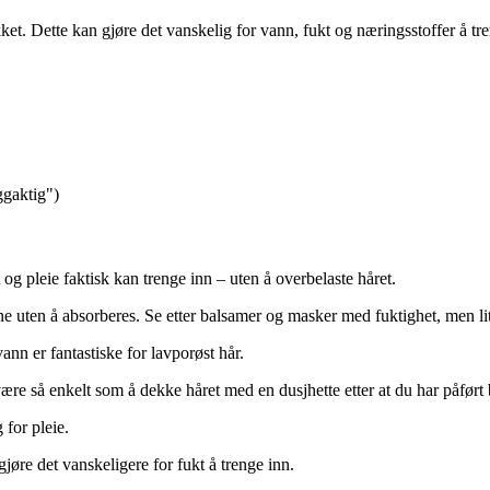
 lukket. Dette kan gjøre det vanskelig for vann, fukt og næringsstoffer å t
ggaktig")
t og pleie faktisk kan trenge inn – uten å overbelaste håret.
ne uten å absorberes. Se etter balsamer og masker med fuktighet, men lit
nn er fantastiske for lavporøst hår.
re så enkelt som å dekke håret med en dusjhette etter at du har påført 
 for pleie.
jøre det vanskeligere for fukt å trenge inn.