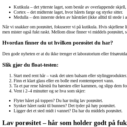
Magasin
Kutikula – det ytterste laget, som består av overlappende skjell,
Cortex – det midterste laget, hvor hårets farge og styrke sitter.
Gavekort
Medulla – den innerste delen av hårstrået (ikke alltid til stede i a
Finn frem
Når vi snakker om porøsitet, fokuserer vi på kutikula. Hvis skjellene li
men mister også fukt raskt. Mellom disse finner vi middels porøsitet, 
Kundeklubb
Hvordan finner du ut hvilken porøsitet du har?
Den gode nyheten er at du ikke trenger et laboratorium eller frisørutda
Slik gjør du float-testen:
Start med rent hår – vask det uten balsam eller stylingprodukter. 
Finn et klart glass eller en bolle med romtemperert vann.
Ta et par rene hårstrå fra børsten eller kammen, og slipp dem for
Vent i 2–4 minutter og se hva som skjer:
Flyter håret på toppen? Du har trolig lav porøsitet.
Synker håret raskt til bunnen? Det tyder på høy porøsitet.
Ligger det et sted midt i vannet? Da har du middels porøsitet.
Lav porøsitet – hår som holder godt på fukt