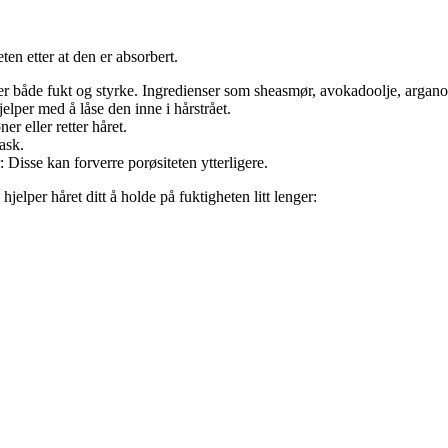
en etter at den er absorbert.
er både fukt og styrke. Ingredienser som sheasmør, avokadoolje, arganol
elper med å låse den inne i hårstrået.
r eller retter håret.
ask.
isse kan forverre porøsiteten ytterligere.
elper håret ditt å holde på fuktigheten litt lenger: