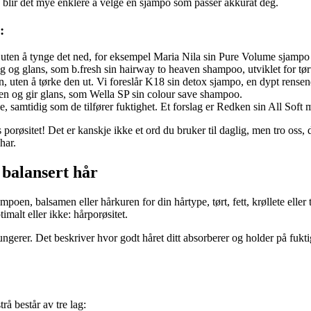
e, blir det mye enklere å velge en sjampo som passer akkurat deg.
:
t uten å tynge det ned, for eksempel Maria Nila sin Pure Volume sjampo
g og glans, som b.fresh sin hairway to heaven shampoo, utviklet for tø
n, uten å tørke den ut. Vi foreslår K18 sin detox sjampo, en dypt rense
en og gir glans, som Wella SP sin colour save shampoo.
, samtidig som de tilfører fuktighet. Et forslag er Redken sin All Soft
 porøsitet! Det er kanskje ikke et ord du bruker til daglig, men tro oss, d
har.
 balansert hår
mpoen, balsamen eller hårkuren for din hårtype, tørt, fett, krøllete ell
malt eller ikke: hårporøsitet.
erer. Det beskriver hvor godt håret ditt absorberer og holder på fuktighe
trå består av tre lag: