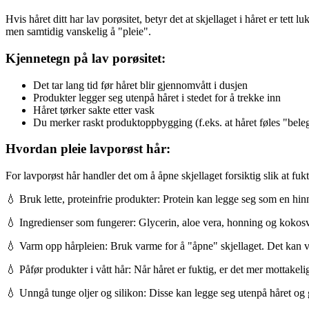
Hvis håret ditt har lav porøsitet, betyr det at skjellaget i håret er tett
men samtidig vanskelig å "pleie".
Kjennetegn på lav porøsitet:
Det tar lang tid før håret blir gjennomvått i dusjen
Produkter legger seg utenpå håret i stedet for å trekke inn
Håret tørker sakte etter vask
Du merker raskt produktoppbygging (f.eks. at håret føles "bele
Hvordan pleie lavporøst hår:
For lavporøst hår handler det om å åpne skjellaget forsiktig slik at fuk
💧 Bruk lette, proteinfrie produkter: Protein kan legge seg som en hin
💧 Ingredienser som fungerer: Glycerin, aloe vera, honning og kokosva
💧 Varm opp hårpleien: Bruk varme for å "åpne" skjellaget. Det kan væ
💧 Påfør produkter i vått hår: Når håret er fuktig, er det mer mottakelig
💧 Unngå tunge oljer og silikon: Disse kan legge seg utenpå håret og g