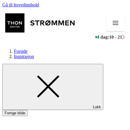
Gå til hovedinnhold
I dag:
10 - 21
Forside
Inspirasjon
Butikker
Mat og drikke
Helse
Lukk
Aktiviteter
Forrige bilde
Tilbud