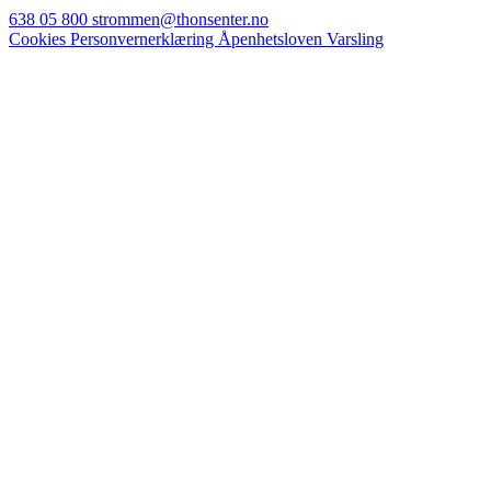
638 05 800
strommen@thonsenter.no
Cookies
Personvernerklæring
Åpenhetsloven
Varsling