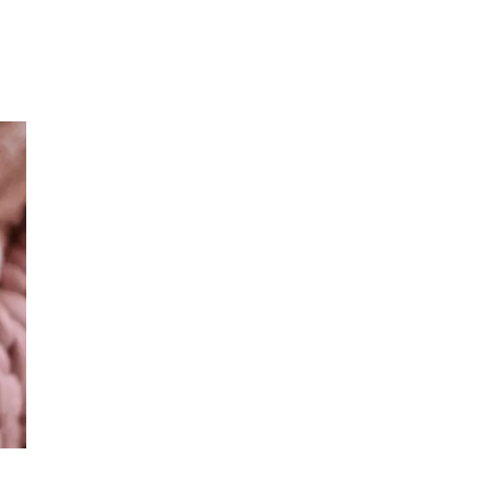
Inspirasjon
Søk
Åpningstider
Praktisk informasjon
Ledige stillinger
Magasin
Gavekort
Finn frem
Kundeklubb