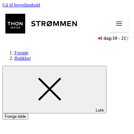
Gå til hovedinnhold
I dag:
10 - 21
Forside
Butikker
Butikker
Mat og drikke
Helse
Lukk
Aktiviteter
Forrige bilde
Tilbud