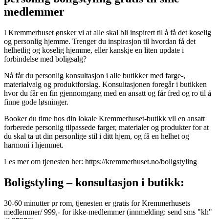
medlemmer
I Kremmerhuset ønsker vi at alle skal bli inspirert til å få det koselig
og personlig hjemme. Trenger du inspirasjon til hvordan få det
helhetlig og koselig hjemme, eller kanskje en liten update i
forbindelse med boligsalg?
Nå får du personlig konsultasjon i alle butikker med farge-,
materialvalg og produktforslag. Konsultasjonen foregår i butikken
hvor du får en fin gjennomgang med en ansatt og får fred og ro til å
finne gode løsninger.
Booker du time hos din lokale Kremmerhuset-butikk vil en ansatt
forberede personlig tilpassede farger, materialer og produkter for at
du skal ta ut din personlige stil i ditt hjem, og få en helhet og
harmoni i hjemmet.
Les mer om tjenesten her: https://kremmerhuset.no/boligstyling
Boligstyling – konsultasjon i butikk:
30-60 minutter pr rom, tjenesten er gratis for Kremmerhusets
medlemmer/ 999,- for ikke-medlemmer (innmelding: send sms "kh"