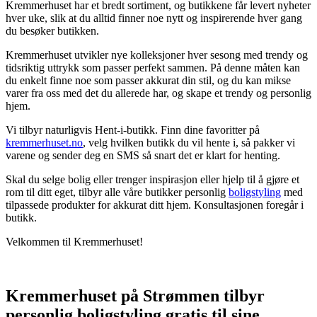
Kremmerhuset har et bredt sortiment, og butikkene får levert nyheter
hver uke, slik at du alltid finner noe nytt og inspirerende hver gang
du besøker butikken.
Kremmerhuset utvikler nye kolleksjoner hver sesong med trendy og
tidsriktig uttrykk som passer perfekt sammen. På denne måten kan
du enkelt finne noe som passer akkurat din stil, og du kan mikse
varer fra oss med det du allerede har, og skape et trendy og personlig
hjem.
Vi tilbyr naturligvis Hent-i-butikk. Finn dine favoritter på
kremmerhuset.no
, velg hvilken butikk du vil hente i, så pakker vi
varene og sender deg en SMS så snart det er klart for henting.
Skal du selge bolig eller trenger inspirasjon eller hjelp til å gjøre et
rom til ditt eget, tilbyr alle våre butikker personlig
boligstyling
med
tilpassede produkter for akkurat ditt hjem. Konsultasjonen foregår i
butikk.
Velkommen til Kremmerhuset!
Kremmerhuset på Strømmen tilbyr
personlig boligstyling gratis til sine