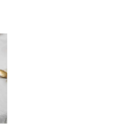
Inspirasjon
Søk
Åpningstider
Praktisk informasjon
Ledige stillinger
Magasin
Gavekort
Finn frem
Kundeklubb