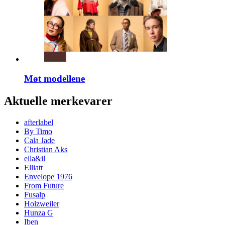
Møt modellene
Aktuelle merkevarer
afterlabel
By Timo
Cala Jade
Christian Aks
ella&il
Elliatt
Envelope 1976
From Future
Fusalp
Holzweiler
Hunza G
Iben