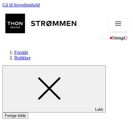
Gå til hovedinnhold
Stengt
Forside
Butikker
Butikker
Mat og drikke
Helse
Lukk
Aktiviteter
Forrige bilde
Tilbud