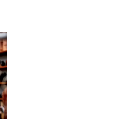
Inspirasjon
Søk
Åpningstider
Praktisk informasjon
Ledige stillinger
Magasin
Gavekort
Finn frem
Kundeklubb