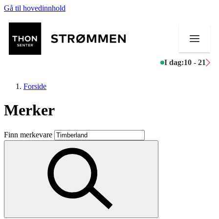
Gå til hovedinnhold
I dag:
10 - 21
Forside
Merker
Butikker
Finn merkevare
Mat og drikke
Helse
Aktiviteter
Tilbud