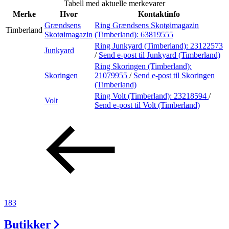
Tabell med aktuelle merkevarer
Inspirasjon
Merke
Hvor
Kontaktinfo
Grændsens
Ring Grændsens Skotøimagazin
Timberland
Skotøimagazin
(Timberland):
63819555
Ring Junkyard (Timberland):
23122573
Junkyard
Søk
/
Send e-post
til Junkyard (Timberland)
Ring Skoringen (Timberland):
Skoringen
21079955
/
Send e-post
til Skoringen
(Timberland)
Ring Volt (Timberland):
23218594
/
Åpningstider
Volt
Send e-post
til Volt (Timberland)
Praktisk informasjon
Ledige stillinger
Magasin
Gavekort
Finn frem
183
Kundeklubb
Butikker