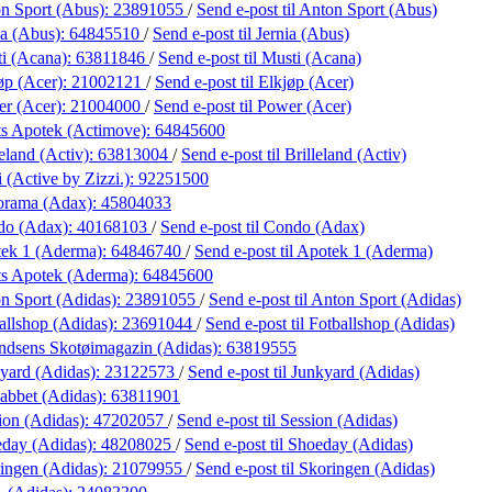
n Sport (Abus):
23891055
/
Send e-post
til Anton Sport (Abus)
ia (Abus):
64845510
/
Send e-post
til Jernia (Abus)
i (Acana):
63811846
/
Send e-post
til Musti (Acana)
øp (Acer):
21002121
/
Send e-post
til Elkjøp (Acer)
r (Acer):
21004000
/
Send e-post
til Power (Acer)
s Apotek (Actimove):
64845600
eland (Activ):
63813004
/
Send e-post
til Brilleland (Activ)
 (Active by Zizzi.):
92251500
orama (Adax):
45804033
do (Adax):
40168103
/
Send e-post
til Condo (Adax)
ek 1 (Aderma):
64846740
/
Send e-post
til Apotek 1 (Aderma)
s Apotek (Aderma):
64845600
n Sport (Adidas):
23891055
/
Send e-post
til Anton Sport (Adidas)
allshop (Adidas):
23691044
/
Send e-post
til Fotballshop (Adidas)
dsens Skotøimagazin (Adidas):
63819555
yard (Adidas):
23122573
/
Send e-post
til Junkyard (Adidas)
abbet (Adidas):
63811901
ion (Adidas):
47202057
/
Send e-post
til Session (Adidas)
day (Adidas):
48208025
/
Send e-post
til Shoeday (Adidas)
ingen (Adidas):
21079955
/
Send e-post
til Skoringen (Adidas)