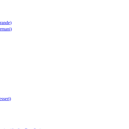
Grande)
Armani)
sseri)