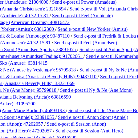
er (Amadeus):
21004000
/
Send e-post
til Power (Amadeus)
 (Amanda Christensen):
23218594
/
Send e-post
til Volt (Amanda Chris
 (Ambiente):
40 32 15 81
/
Send e-post
til Feel (Ambiente)
sage (American Dreams):
40816472
 Yorker (Amisu):
63812300
/
Send e-post
til New Yorker (Amisu)
rik & Louisa (Amouage):
90487110
/
Send e-post
til Fredrik & Louis
l (Amundsen):
40 32 15 81
/
Send e-post
til Feel (Amundsen)
n Sport (Amundsen Sports):
23891055
/
Send e-post
til Anton Sport 
mmerhuset (AmundsenTrading):
91702661
/
Send e-post
til Kremmerh
 Sko (Amuse):
63814415
& Ne (Amuse by Veslemøy):
95799818
/
Send e-post
til Ny & Ne (Am
rik & Louisa (Anastasia Beverly Hills):
90487110
/
Send e-post
til Fre
s (Anastasia Beverly Hills):
33221069
& Ne (Ane Mone):
95799818
/
Send e-post
til Ny & Ne (Ane Mone)
stiania Belysning (Aneta):
63816590
(Anker):
31095200
 (Anne Marie Börlind):
46893193
/
Send e-post
til Life (Anne Marie Bö
n Sport (Anniel):
23891055
/
Send e-post
til Anton Sport (Anniel)
ion (Anon):
47202057
/
Send e-post
til Session (Anon)
ion (Anti Hero):
47202057
/
Send e-post
til Session (Anti Hero)
stiania Belysning (Antidark):
63816590