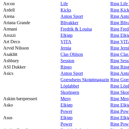
Arcon
Life
Ring Life
Ardell
Kicks
Ring Kick
Arena
Anton Sport
Ring Anto
Ariana Grande
Blivakker
Ring Bliv
Armani
Fredrik & Louisa
Ring Fred
Arozzi
Elkjøp
Ring Elkj
Art Deco
VITA
Ring VIT
Arvid Nilsson
Jernia
Ring Jern
Asaklitt
Clas Ohlson
Ring Clas
Ashbury
Session
Ring Sess
ASI Dukker
Ringo
Ring Rin
Asics
Anton Sport
Ring Anto
Grændsens Skotøimagazin
Ring Græn
Löplabbet
Ring Löpl
Skoringen
Ring Skor
Askim bærpresseri
Meny
Ring Meny
Asko
Elkjøp
Ring Elkj
Power
Ring Pow
Asus
Elkjøp
Ring Elkj
Power
Ring Powe