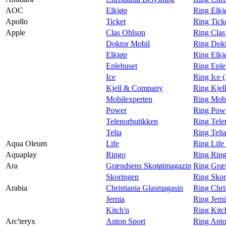
AOC
Elkjøp
Ring Elk
Apollo
Ticket
Ring Tick
Apple
Clas Ohlson
Ring Clas
Doktor Mobil
Ring Dokt
Elkjøp
Ring Elkj
Eplehuset
Ring Eple
Ice
Ring Ice 
Kjell & Company
Ring Kjel
Mobilexperten
Ring Mobi
Power
Ring Powe
Telenorbutikken
Ring Tele
Telia
Ring Teli
Aqua Oleum
Life
Ring Life
Aquaplay
Ringo
Ring Ring
Ara
Grændsens Skotøimagazin
Ring Græn
Skoringen
Ring Skor
Arabia
Christiania Glasmagasin
Ring Chri
Jernia
Ring Jern
Kitch'n
Ring Kitc
Arc'teryx
Anton Sport
Ring Anto