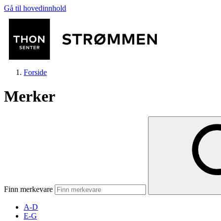
Gå til hovedinnhold
Forside
Merker
Butikker
Mat og drikke
Finn merkevare
Helse
A-D
E-G