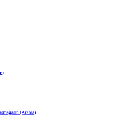
e)
lasmagasin (Arabia)