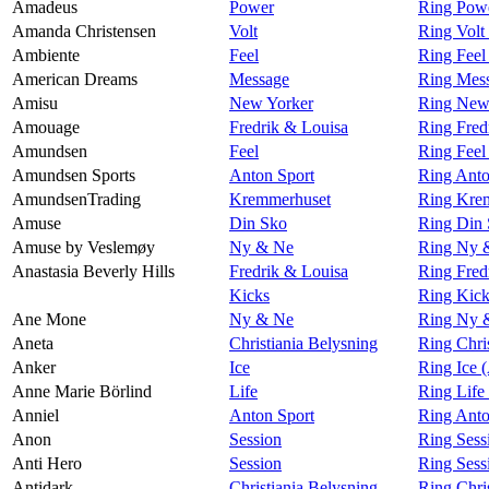
Amadeus
Power
Ring Pow
Amanda Christensen
Volt
Ring Volt
Ambiente
Feel
Ring Feel
American Dreams
Message
Ring Mes
Amisu
New Yorker
Ring New
Amouage
Fredrik & Louisa
Ring Fred
Amundsen
Feel
Ring Fee
Amundsen Sports
Anton Sport
Ring Anto
AmundsenTrading
Kremmerhuset
Ring Kre
Amuse
Din Sko
Ring Din
Amuse by Veslemøy
Ny & Ne
Ring Ny 
Anastasia Beverly Hills
Fredrik & Louisa
Ring Fred
Kicks
Ring Kick
Ane Mone
Ny & Ne
Ring Ny 
Aneta
Christiania Belysning
Ring Chri
Anker
Ice
Ring Ice 
Anne Marie Börlind
Life
Ring Life
Anniel
Anton Sport
Ring Anto
Anon
Session
Ring Sess
Anti Hero
Session
Ring Sess
Antidark
Christiania Belysning
Ring Chri