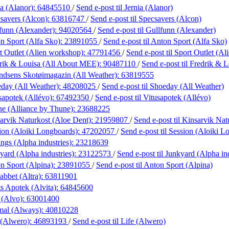
ia (Alanor):
64845510
/
Send e-post
til Jernia (Alanor)
savers (Alcon):
63816747
/
Send e-post
til Specsavers (Alcon)
funn (Alexander):
94020564
/
Send e-post
til Gullfunn (Alexander)
n Sport (Alfa Sko):
23891055
/
Send e-post
til Anton Sport (Alfa Sko)
t Outlet (Alien workshop):
47791456
/
Send e-post
til Sport Outlet (A
rik & Louisa (All About MEE):
90487110
/
Send e-post
til Fredrik &
dsens Skotøimagazin (All Weather):
63819555
day (All Weather):
48208025
/
Send e-post
til Shoeday (All Weather)
sapotek (Allévo):
67492350
/
Send e-post
til Vitusapotek (Allévo)
e (Alliance by Thune):
23688225
arvik Naturkost (Aloe Dent):
21959807
/
Send e-post
til Kinsarvik Na
ion (Aloiki Longboards):
47202057
/
Send e-post
til Session (Aloiki 
ngs (Alpha industries):
23218639
yard (Alpha industries):
23122573
/
Send e-post
til Junkyard (Alpha in
n Sport (Alpina):
23891055
/
Send e-post
til Anton Sport (Alpina)
abbet (Altra):
63811901
s Apotek (Alvita):
64845600
 (Alvo):
63001400
mal (Always):
40810228
 (Alwero):
46893193
/
Send e-post
til Life (Alwero)