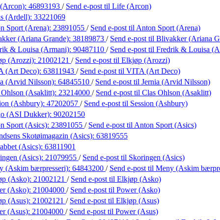
 (Arcon):
46893193
/
Send e-post
til Life (Arcon)
s (Ardell):
33221069
n Sport (Arena):
23891055
/
Send e-post
til Anton Sport (Arena)
akker (Ariana Grande):
38189873
/
Send e-post
til Blivakker (Ariana 
rik & Louisa (Armani):
90487110
/
Send e-post
til Fredrik & Louisa (
øp (Arozzi):
21002121
/
Send e-post
til Elkjøp (Arozzi)
A (Art Deco):
63811943
/
Send e-post
til VITA (Art Deco)
ia (Arvid Nilsson):
64845510
/
Send e-post
til Jernia (Arvid Nilsson)
 Ohlson (Asaklitt):
23214000
/
Send e-post
til Clas Ohlson (Asaklitt)
ion (Ashbury):
47202057
/
Send e-post
til Session (Ashbury)
go (ASI Dukker):
90202150
n Sport (Asics):
23891055
/
Send e-post
til Anton Sport (Asics)
dsens Skotøimagazin (Asics):
63819555
abbet (Asics):
63811901
ingen (Asics):
21079955
/
Send e-post
til Skoringen (Asics)
 (Askim bærpresseri):
64843200
/
Send e-post
til Meny (Askim bærpre
øp (Asko):
21002121
/
Send e-post
til Elkjøp (Asko)
er (Asko):
21004000
/
Send e-post
til Power (Asko)
øp (Asus):
21002121
/
Send e-post
til Elkjøp (Asus)
r (Asus):
21004000
/
Send e-post
til Power (Asus)