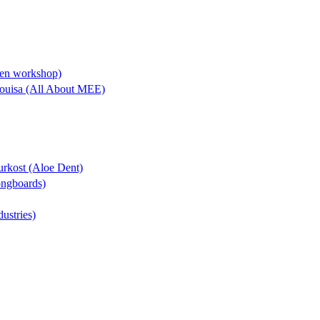
lien workshop)
 Louisa (All About MEE)
turkost (Aloe Dent)
Longboards)
dustries)