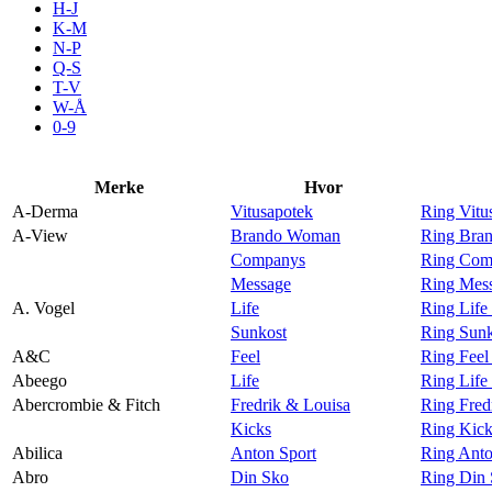
H-J
Aktiviteter
K-M
N-P
Q-S
T-V
Tilbud
W-Å
0-9
Inspirasjon
Merke
Hvor
A-Derma
Vitusapotek
Ring Vitu
A-View
Brando Woman
Ring Bra
Companys
Ring Com
Søk
Message
Ring Mes
A. Vogel
Life
Ring Life
Sunkost
Ring Sunk
A&C
Feel
Ring Fee
Abeego
Life
Ring Life
Åpningstider
Abercrombie & Fitch
Fredrik & Louisa
Ring Fred
Kicks
Ring Kick
Praktisk informasjon
Abilica
Anton Sport
Ring Anto
Ledige stillinger
Abro
Din Sko
Ring Din 