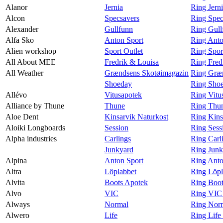
Alanor
Jernia
Ring Jern
Alcon
Specsavers
Ring Spec
Alexander
Gullfunn
Ring Gull
Alfa Sko
Anton Sport
Ring Anto
Alien workshop
Sport Outlet
Ring Spor
All About MEE
Fredrik & Louisa
Ring Fred
All Weather
Grændsens Skotøimagazin
Ring Græn
Shoeday
Ring Shoe
Allévo
Vitusapotek
Ring Vitu
Alliance by Thune
Thune
Ring Thun
Aloe Dent
Kinsarvik Naturkost
Ring Kins
Aloiki Longboards
Session
Ring Sess
Alpha industries
Carlings
Ring Carli
Junkyard
Ring Junk
Alpina
Anton Sport
Ring Anto
Altra
Löplabbet
Ring Löpl
Alvita
Boots Apotek
Ring Boot
Alvo
VIC
Ring VIC
Always
Normal
Ring Nor
Alwero
Life
Ring Life