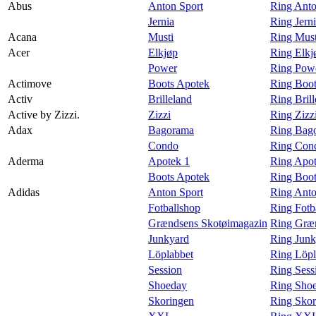
Abus
Anton Sport
Ring Anto
Magasin
Jernia
Ring Jern
Acana
Musti
Ring Must
Gavekort
Acer
Elkjøp
Ring Elkj
Finn frem
Power
Ring Powe
Actimove
Boots Apotek
Ring Boot
Kundeklubb
Activ
Brilleland
Ring Brill
Active by Zizzi.
Zizzi
Ring Zizzi
Adax
Bagorama
Ring Bag
Condo
Ring Con
Aderma
Apotek 1
Ring Apot
Boots Apotek
Ring Boot
Adidas
Anton Sport
Ring Anto
Fotballshop
Ring Fotb
Grændsens Skotøimagazin
Ring Græn
Junkyard
Ring Junk
Löplabbet
Ring Löpl
Session
Ring Sess
Shoeday
Ring Shoe
Skoringen
Ring Skor