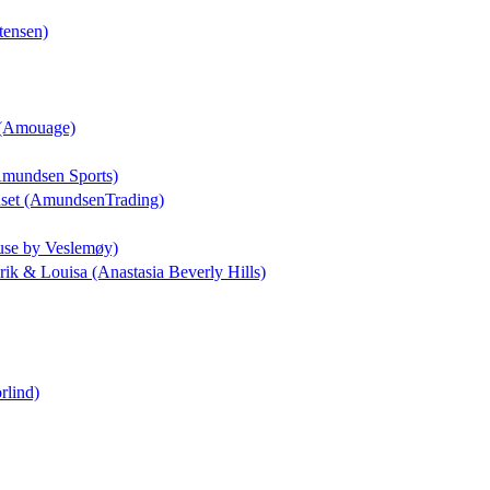
tensen)
a (Amouage)
(Amundsen Sports)
uset (AmundsenTrading)
use by Veslemøy)
drik & Louisa (Anastasia Beverly Hills)
rlind)