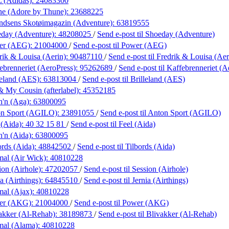
 (Adidas):
24083300
ne (Adore by Thune):
23688225
dsens Skotøimagazin (Adventure):
63819555
day (Adventure):
48208025
/
Send e-post
til Shoeday (Adventure)
er (AEG):
21004000
/
Send e-post
til Power (AEG)
rik & Louisa (Aerin):
90487110
/
Send e-post
til Fredrik & Louisa (Aer
ebrenneriet (AeroPress):
95262689
/
Send e-post
til Kaffebrenneriet (A
leland (AES):
63813004
/
Send e-post
til Brilleland (AES)
 My Cousin (afterlabel):
45352185
h'n (Aga):
63800095
on Sport (AGILO):
23891055
/
Send e-post
til Anton Sport (AGILO)
 (Aida):
40 32 15 81
/
Send e-post
til Feel (Aida)
h'n (Aida):
63800095
ords (Aida):
48842502
/
Send e-post
til Tilbords (Aida)
al (Air Wick):
40810228
ion (Airhole):
47202057
/
Send e-post
til Session (Airhole)
a (Airthings):
64845510
/
Send e-post
til Jernia (Airthings)
al (Ajax):
40810228
er (AKG):
21004000
/
Send e-post
til Power (AKG)
akker (Al-Rehab):
38189873
/
Send e-post
til Blivakker (Al-Rehab)
mal (Alama):
40810228