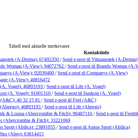
Tabell med aktuelle merkevarer
Kontaktinfo
sapotek (A-Derma):
67492350
/
Send e-post
til Vitusapotek (A-Derma)
ndo Woman (A-View):
94072762
/
Send e-post
til Brando Woman (A-
panys (A-View):
92039400
/
Send e-post
til Companys (A-View)
sage (A-View):
40816472
 (A. Vogel):
46893193
/
Send e-post
til Life (A. Vogel)
ost (A. Vogel):
91001310
/
Send e-post
til Sunkost (A. Vogel)
l (A&C):
40 32 15 81
/
Send e-post
til Feel (A&C)
 (Abeego):
46893193
/
Send e-post
til Life (Abeego)
rik & Louisa (Abercrombie & Fitch):
90487110
/
Send e-post
til Fredr
s (Abercrombie & Fitch):
33221069
n Sport (Abilica):
23891055
/
Send e-post
til Anton Sport (Abilica)
Sko (Abro):
63814415