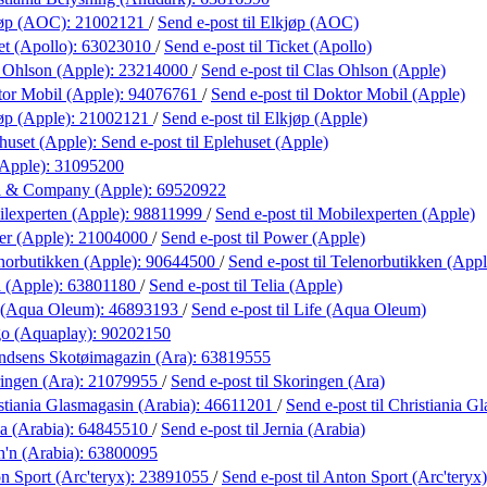
jøp (AOC):
21002121
/
Send e-post
til Elkjøp (AOC)
et (Apollo):
63023010
/
Send e-post
til Ticket (Apollo)
 Ohlson (Apple):
23214000
/
Send e-post
til Clas Ohlson (Apple)
or Mobil (Apple):
94076761
/
Send e-post
til Doktor Mobil (Apple)
øp (Apple):
21002121
/
Send e-post
til Elkjøp (Apple)
huset (Apple):
Send e-post
til Eplehuset (Apple)
(Apple):
31095200
l & Company (Apple):
69520922
lexperten (Apple):
98811999
/
Send e-post
til Mobilexperten (Apple)
r (Apple):
21004000
/
Send e-post
til Power (Apple)
norbutikken (Apple):
90644500
/
Send e-post
til Telenorbutikken (Appl
a (Apple):
63801180
/
Send e-post
til Telia (Apple)
 (Aqua Oleum):
46893193
/
Send e-post
til Life (Aqua Oleum)
o (Aquaplay):
90202150
dsens Skotøimagazin (Ara):
63819555
ingen (Ara):
21079955
/
Send e-post
til Skoringen (Ara)
stiania Glasmagasin (Arabia):
46611201
/
Send e-post
til Christiania G
ia (Arabia):
64845510
/
Send e-post
til Jernia (Arabia)
h'n (Arabia):
63800095
n Sport (Arc'teryx):
23891055
/
Send e-post
til Anton Sport (Arc'teryx)