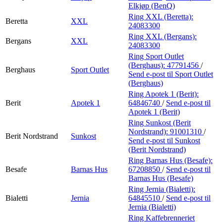
Elkjøp (BenQ)
Ring XXL (Beretta):
Beretta
XXL
24083300
Ring XXL (Bergans):
Bergans
XXL
24083300
Ring Sport Outlet
(Berghaus):
47791456
/
Berghaus
Sport Outlet
Send e-post
til Sport Outlet
(Berghaus)
Ring Apotek 1 (Berit):
Berit
Apotek 1
64846740
/
Send e-post
til
Apotek 1 (Berit)
Ring Sunkost (Berit
Nordstrand):
91001310
/
Berit Nordstrand
Sunkost
Send e-post
til Sunkost
(Berit Nordstrand)
Ring Barnas Hus (Besafe):
Besafe
Barnas Hus
67208850
/
Send e-post
til
Barnas Hus (Besafe)
Ring Jernia (Bialetti):
Bialetti
Jernia
64845510
/
Send e-post
til
Jernia (Bialetti)
Ring Kaffebrenneriet