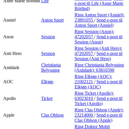
Anne Marie Börlind
Life
e-post
til Life (Anne Marie
Börlind)
Ring Anton Sport (Anniel):
Anniel
Anton Sport
23891055
/
Send e-post
til
Anton Sport (Anniel)
Ring Session (Anon):
Anon
Session
47202057
/
Send e-post
til
Session (Anon)
Ring Session (Anti Hero):
Anti Hero
Session
47202057
/
Send e-post
til
Session (Anti Hero)
Christiania
Ring Christiania Belysning
Antidark
Belysning
(Antidark):
63816590
Ring Elkjøp (AOC):
AOC
Elkjøp
21002121
/
Send e-post
til
Elkjøp (AOC)
Ring Ticket (Apollo):
Apollo
Ticket
63023010
/
Send e-post
til
Ticket (Apollo)
Ring Clas Ohlson (Apple):
Apple
Clas Ohlson
23214000
/
Send e-post
til
Clas Ohlson (Apple)
Ring Doktor Mobil