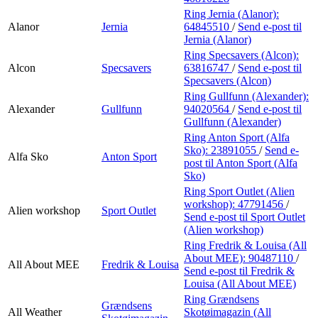
Ring Jernia (Alanor):
Alanor
Jernia
64845510
/
Send e-post
til
Jernia (Alanor)
Ring Specsavers (Alcon):
Alcon
Specsavers
63816747
/
Send e-post
til
Specsavers (Alcon)
Ring Gullfunn (Alexander):
Alexander
Gullfunn
94020564
/
Send e-post
til
Gullfunn (Alexander)
Ring Anton Sport (Alfa
Sko):
23891055
/
Send e-
Alfa Sko
Anton Sport
post
til Anton Sport (Alfa
Sko)
Ring Sport Outlet (Alien
workshop):
47791456
/
Alien workshop
Sport Outlet
Send e-post
til Sport Outlet
(Alien workshop)
Ring Fredrik & Louisa (All
About MEE):
90487110
/
All About MEE
Fredrik & Louisa
Send e-post
til Fredrik &
Louisa (All About MEE)
Ring Grændsens
Grændsens
All Weather
Skotøimagazin (All