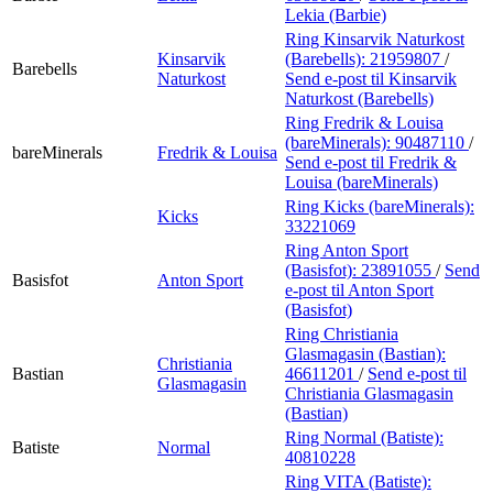
Lekia (Barbie)
Ring Kinsarvik Naturkost
Kinsarvik
(Barebells):
21959807
/
Barebells
Naturkost
Send e-post
til Kinsarvik
Naturkost (Barebells)
Ring Fredrik & Louisa
(bareMinerals):
90487110
/
bareMinerals
Fredrik & Louisa
Send e-post
til Fredrik &
Louisa (bareMinerals)
Ring Kicks (bareMinerals):
Kicks
33221069
Ring Anton Sport
(Basisfot):
23891055
/
Send
Basisfot
Anton Sport
e-post
til Anton Sport
(Basisfot)
Ring Christiania
Glasmagasin (Bastian):
Christiania
Bastian
46611201
/
Send e-post
til
Glasmagasin
Christiania Glasmagasin
(Bastian)
Ring Normal (Batiste):
Batiste
Normal
40810228
Ring VITA (Batiste):