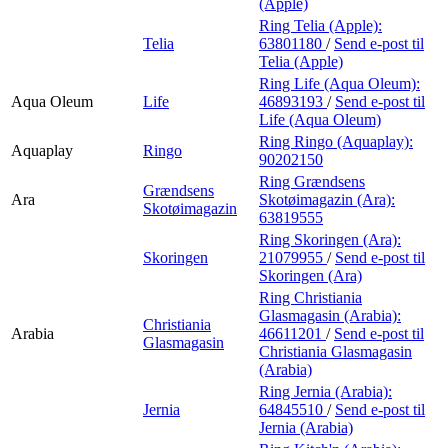
(Apple)
Ring Telia (Apple):
Telia
63801180
/
Send e-post
til
Telia (Apple)
Ring Life (Aqua Oleum):
Aqua Oleum
Life
46893193
/
Send e-post
til
Life (Aqua Oleum)
Ring Ringo (Aquaplay):
Aquaplay
Ringo
90202150
Ring Grændsens
Grændsens
Ara
Skotøimagazin (Ara):
Skotøimagazin
63819555
Ring Skoringen (Ara):
Skoringen
21079955
/
Send e-post
til
Skoringen (Ara)
Ring Christiania
Glasmagasin (Arabia):
Christiania
Arabia
46611201
/
Send e-post
til
Glasmagasin
Christiania Glasmagasin
(Arabia)
Ring Jernia (Arabia):
Jernia
64845510
/
Send e-post
til
Jernia (Arabia)