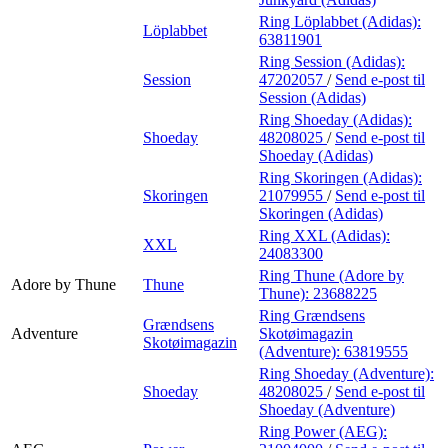
Ring Löplabbet (Adidas):
Löplabbet
63811901
Ring Session (Adidas):
Session
47202057
/
Send e-post
til
Session (Adidas)
Ring Shoeday (Adidas):
Shoeday
48208025
/
Send e-post
til
Shoeday (Adidas)
Ring Skoringen (Adidas):
Skoringen
21079955
/
Send e-post
til
Skoringen (Adidas)
Ring XXL (Adidas):
XXL
24083300
Ring Thune (Adore by
Adore by Thune
Thune
Thune):
23688225
Ring Grændsens
Grændsens
Adventure
Skotøimagazin
Skotøimagazin
(Adventure):
63819555
Ring Shoeday (Adventure):
Shoeday
48208025
/
Send e-post
til
Shoeday (Adventure)
Ring Power (AEG):