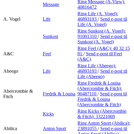
Ring Message (A-View):
Message
40816472
Ring Life (A. Vogel):
A. Vogel
Life
46893193
/
Send e-post
til
Life (A. Vogel)
Ring Sunkost (A. Vogel):
Sunkost
91001310
/
Send e-post
til
Sunkost (A. Vogel)
Ring Feel (A&C):
40 32 15
A&C
Feel
81
/
Send e-post
til Feel
(A&C)
Ring Life (Abeego):
Abeego
Life
46893193
/
Send e-post
til
Life (Abeego)
Ring Fredrik & Louisa
(Abercrombie & Fitch):
Abercrombie &
Fredrik & Louisa
90487110
/
Send e-post
til
Fitch
Fredrik & Louisa
(Abercrombie & Fitch)
Ring Kicks (Abercrombie
Kicks
& Fitch):
33221069
Ring Anton Sport (Abilica):
Abilica
Anton Sport
23891055
/
Send e-post
til
Anton Sport (Abilica)