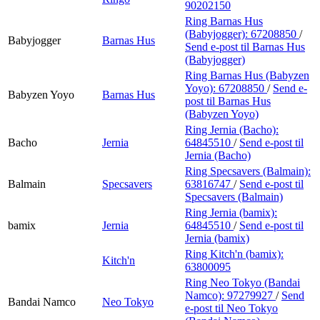
90202150
Ring Barnas Hus
(Babyjogger):
67208850
/
Babyjogger
Barnas Hus
Send e-post
til Barnas Hus
(Babyjogger)
Ring Barnas Hus (Babyzen
Yoyo):
67208850
/
Send e-
Babyzen Yoyo
Barnas Hus
post
til Barnas Hus
(Babyzen Yoyo)
Ring Jernia (Bacho):
Bacho
Jernia
64845510
/
Send e-post
til
Jernia (Bacho)
Ring Specsavers (Balmain):
Balmain
Specsavers
63816747
/
Send e-post
til
Specsavers (Balmain)
Ring Jernia (bamix):
bamix
Jernia
64845510
/
Send e-post
til
Jernia (bamix)
Ring Kitch'n (bamix):
Kitch'n
63800095
Ring Neo Tokyo (Bandai
Namco):
97279927
/
Send
Bandai Namco
Neo Tokyo
e-post
til Neo Tokyo