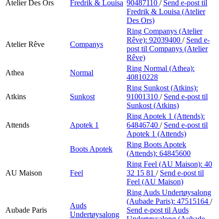
Atelier Des Ors
Fredrik & Louisa
90487110
/
Send e-post
til
Fredrik & Louisa (Atelier
Des Ors)
Ring Companys (Atelier
Rêve):
92039400
/
Send e-
Atelier Rêve
Companys
post
til Companys (Atelier
Rêve)
Ring Normal (Athea):
Athea
Normal
40810228
Ring Sunkost (Atkins):
Atkins
Sunkost
91001310
/
Send e-post
til
Sunkost (Atkins)
Ring Apotek 1 (Attends):
Attends
Apotek 1
64846740
/
Send e-post
til
Apotek 1 (Attends)
Ring Boots Apotek
Boots Apotek
(Attends):
64845600
Ring Feel (AU Maison):
40
AU Maison
Feel
32 15 81
/
Send e-post
til
Feel (AU Maison)
Ring Auds Undertøysalong
(Aubade Paris):
47515164
/
Auds
Aubade Paris
Send e-post
til Auds
Undertøysalong
Undertøysalong (Aubade