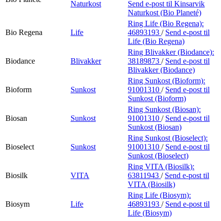
Naturkost
Send e-post
til Kinsarvik
Naturkost (Bio Planeté)
Ring Life (Bio Regena):
Bio Regena
Life
46893193
/
Send e-post
til
Life (Bio Regena)
Ring Blivakker (Biodance):
Biodance
Blivakker
38189873
/
Send e-post
til
Blivakker (Biodance)
Ring Sunkost (Bioform):
Bioform
Sunkost
91001310
/
Send e-post
til
Sunkost (Bioform)
Ring Sunkost (Biosan):
Biosan
Sunkost
91001310
/
Send e-post
til
Sunkost (Biosan)
Ring Sunkost (Bioselect):
Bioselect
Sunkost
91001310
/
Send e-post
til
Sunkost (Bioselect)
Ring VITA (Biosilk):
Biosilk
VITA
63811943
/
Send e-post
til
VITA (Biosilk)
Ring Life (Biosym):
Biosym
Life
46893193
/
Send e-post
til
Life (Biosym)