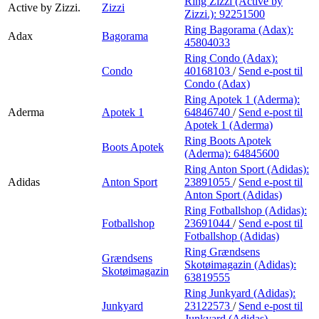
Ring Zizzi (Active by
Active by Zizzi.
Zizzi
Zizzi.):
92251500
Ring Bagorama (Adax):
Adax
Bagorama
45804033
Ring Condo (Adax):
Condo
40168103
/
Send e-post
til
Condo (Adax)
Ring Apotek 1 (Aderma):
Aderma
Apotek 1
64846740
/
Send e-post
til
Apotek 1 (Aderma)
Ring Boots Apotek
Boots Apotek
(Aderma):
64845600
Ring Anton Sport (Adidas):
Adidas
Anton Sport
23891055
/
Send e-post
til
Anton Sport (Adidas)
Ring Fotballshop (Adidas):
Fotballshop
23691044
/
Send e-post
til
Fotballshop (Adidas)
Ring Grændsens
Grændsens
Skotøimagazin (Adidas):
Skotøimagazin
63819555
Ring Junkyard (Adidas):
Junkyard
23122573
/
Send e-post
til
Junkyard (Adidas)