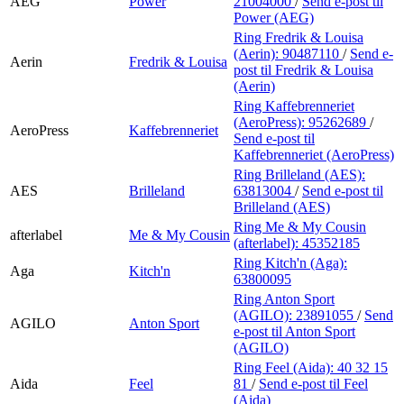
AEG
Power
21004000
/
Send e-post
til
Power (AEG)
Ring Fredrik & Louisa
(Aerin):
90487110
/
Send e-
Aerin
Fredrik & Louisa
post
til Fredrik & Louisa
(Aerin)
Ring Kaffebrenneriet
(AeroPress):
95262689
/
AeroPress
Kaffebrenneriet
Send e-post
til
Kaffebrenneriet (AeroPress)
Ring Brilleland (AES):
AES
Brilleland
63813004
/
Send e-post
til
Brilleland (AES)
Ring Me & My Cousin
afterlabel
Me & My Cousin
(afterlabel):
45352185
Ring Kitch'n (Aga):
Aga
Kitch'n
63800095
Ring Anton Sport
(AGILO):
23891055
/
Send
AGILO
Anton Sport
e-post
til Anton Sport
(AGILO)
Ring Feel (Aida):
40 32 15
Aida
Feel
81
/
Send e-post
til Feel
(Aida)