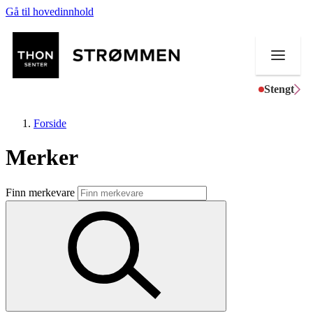
Gå til hovedinnhold
Stengt
Forside
Merker
Butikker
Finn merkevare
Mat og drikke
Helse
Aktiviteter
Tilbud