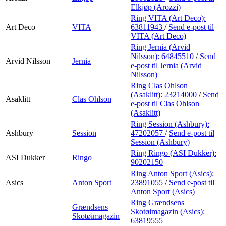
Elkjøp (Arozzi)
Ring VITA (Art Deco):
Art Deco
VITA
63811943
/
Send e-post
til
VITA (Art Deco)
Ring Jernia (Arvid
Nilsson):
64845510
/
Send
Arvid Nilsson
Jernia
e-post
til Jernia (Arvid
Nilsson)
Ring Clas Ohlson
(Asaklitt):
23214000
/
Send
Asaklitt
Clas Ohlson
e-post
til Clas Ohlson
(Asaklitt)
Ring Session (Ashbury):
Ashbury
Session
47202057
/
Send e-post
til
Session (Ashbury)
Ring Ringo (ASI Dukker):
ASI Dukker
Ringo
90202150
Ring Anton Sport (Asics):
Asics
Anton Sport
23891055
/
Send e-post
til
Anton Sport (Asics)
Ring Grændsens
Grændsens
Skotøimagazin (Asics):
Skotøimagazin
63819555