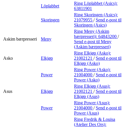
Ring Löplabbet (Asics):
Löplabbet
63811901
Ring Skoringen (Asics):
Skoringen
21079955
/
Send e-post
til
Skoringen (Asics)
Ring Meny (Askim
bærpresseri):
64843200
/
Askim bærpresseri
Meny
Send e-post
til Meny
(Askim bærpresseri)
Ring Elkjøp (Asko):
Asko
Elkjøp
21002121
/
Send e-post
til
Elkjøp (Asko)
Ring Power (Asko):
Power
21004000
/
Send e-post
til
Power (Asko)
Ring Elkjøp (Asus):
Asus
Elkjøp
21002121
/
Send e-post
til
Elkjøp (Asus)
Ring Power (Asus):
Power
21004000
/
Send e-post
til
Power (Asus)
Ring Fredrik & Louisa
(Atelier Des Ors):