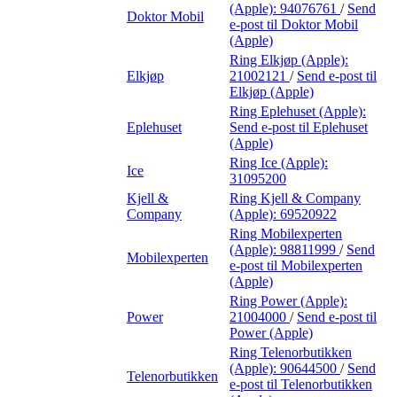
(Apple):
94076761
/
Send
Doktor Mobil
e-post
til Doktor Mobil
(Apple)
Ring Elkjøp (Apple):
Elkjøp
21002121
/
Send e-post
til
Elkjøp (Apple)
Ring Eplehuset (Apple):
Eplehuset
Send e-post
til Eplehuset
(Apple)
Ring Ice (Apple):
Ice
31095200
Kjell &
Ring Kjell & Company
Company
(Apple):
69520922
Ring Mobilexperten
(Apple):
98811999
/
Send
Mobilexperten
e-post
til Mobilexperten
(Apple)
Ring Power (Apple):
Power
21004000
/
Send e-post
til
Power (Apple)
Ring Telenorbutikken
(Apple):
90644500
/
Send
Telenorbutikken
e-post
til Telenorbutikken