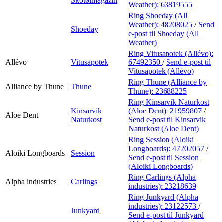
Skotøimagazin
Weather):
63819555
Ring Shoeday (All
Weather):
48208025
/
Send
Shoeday
e-post
til Shoeday (All
Weather)
Ring Vitusapotek (Allévo):
Allévo
Vitusapotek
67492350
/
Send e-post
til
Vitusapotek (Allévo)
Ring Thune (Alliance by
Alliance by Thune
Thune
Thune):
23688225
Ring Kinsarvik Naturkost
Kinsarvik
(Aloe Dent):
21959807
/
Aloe Dent
Naturkost
Send e-post
til Kinsarvik
Naturkost (Aloe Dent)
Ring Session (Aloiki
Longboards):
47202057
/
Aloiki Longboards
Session
Send e-post
til Session
(Aloiki Longboards)
Ring Carlings (Alpha
Alpha industries
Carlings
industries):
23218639
Ring Junkyard (Alpha
industries):
23122573
/
Junkyard
Send e-post
til Junkyard