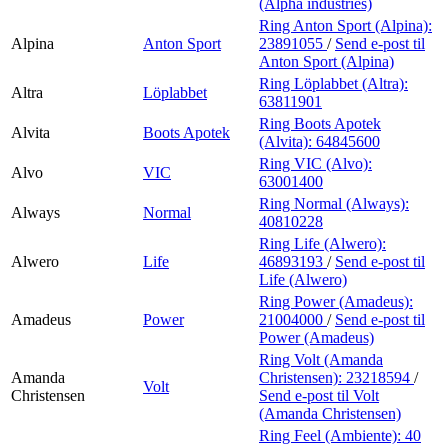
(Alpha industries)
Ring Anton Sport (Alpina):
Alpina
Anton Sport
23891055
/
Send e-post
til
Anton Sport (Alpina)
Ring Löplabbet (Altra):
Altra
Löplabbet
63811901
Ring Boots Apotek
Alvita
Boots Apotek
(Alvita):
64845600
Ring VIC (Alvo):
Alvo
VIC
63001400
Ring Normal (Always):
Always
Normal
40810228
Ring Life (Alwero):
Alwero
Life
46893193
/
Send e-post
til
Life (Alwero)
Ring Power (Amadeus):
Amadeus
Power
21004000
/
Send e-post
til
Power (Amadeus)
Ring Volt (Amanda
Amanda
Christensen):
23218594
/
Volt
Christensen
Send e-post
til Volt
(Amanda Christensen)
Ring Feel (Ambiente):
40