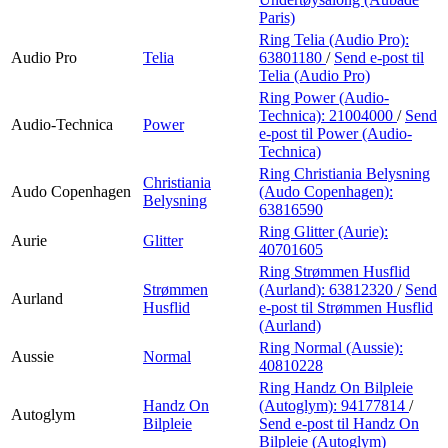
Paris)
Ring Telia (Audio Pro):
Audio Pro
Telia
63801180
/
Send e-post
til
Telia (Audio Pro)
Ring Power (Audio-
Technica):
21004000
/
Send
Audio-Technica
Power
e-post
til Power (Audio-
Technica)
Ring Christiania Belysning
Christiania
Audo Copenhagen
(Audo Copenhagen):
Belysning
63816590
Ring Glitter (Aurie):
Aurie
Glitter
40701605
Ring Strømmen Husflid
Strømmen
(Aurland):
63812320
/
Send
Aurland
Husflid
e-post
til Strømmen Husflid
(Aurland)
Ring Normal (Aussie):
Aussie
Normal
40810228
Ring Handz On Bilpleie
Handz On
(Autoglym):
94177814
/
Autoglym
Bilpleie
Send e-post
til Handz On
Bilpleie (Autoglym)