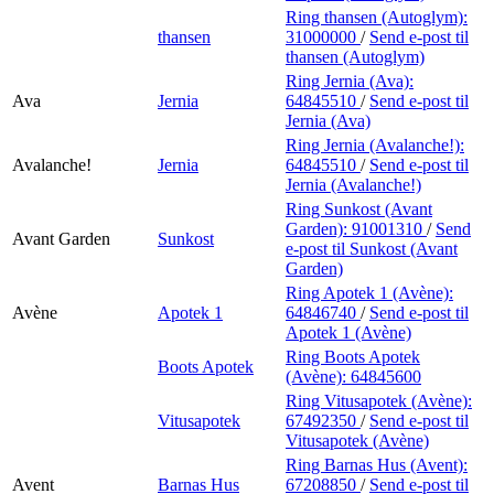
Ring thansen (Autoglym):
thansen
31000000
/
Send e-post
til
thansen (Autoglym)
Ring Jernia (Ava):
Ava
Jernia
64845510
/
Send e-post
til
Jernia (Ava)
Ring Jernia (Avalanche!):
Avalanche!
Jernia
64845510
/
Send e-post
til
Jernia (Avalanche!)
Ring Sunkost (Avant
Garden):
91001310
/
Send
Avant Garden
Sunkost
e-post
til Sunkost (Avant
Garden)
Ring Apotek 1 (Avène):
Avène
Apotek 1
64846740
/
Send e-post
til
Apotek 1 (Avène)
Ring Boots Apotek
Boots Apotek
(Avène):
64845600
Ring Vitusapotek (Avène):
Vitusapotek
67492350
/
Send e-post
til
Vitusapotek (Avène)
Ring Barnas Hus (Avent):
Avent
Barnas Hus
67208850
/
Send e-post
til