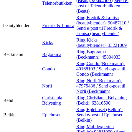
(Beats):
90644500
/
Send e-
Telenorbutikken
post
til Telenorbutikken
(Beats)
Ring Fredrik & Louisa
(beautyblender):
90487110
/
beautyblender
Fredrik & Louisa
Send e-post
til Fredrik &
Louisa (beautyblender)
Ring Kicks
Kicks
(beautyblender):
33221069
Ring Bagorama
Beckmann
Bagorama
(Beckmann):
45804033
Ring Condo (Beckmann):
Condo
40168103
/
Send e-post
til
Condo (Beckmann)
Ring Norli (Beckmann):
Norli
47975486
/
Send e-post
til
Norli (Beckmann)
Christiania
Ring Christiania Belysning
Belid
Belysning
(Belid):
63816590
Ring Eplehuset (Belkin):
Belkin
Eplehuset
Send e-post
til Eplehuset
(Belkin)
Ring Mobilexperten
(Belkin):
98811999
/
Send