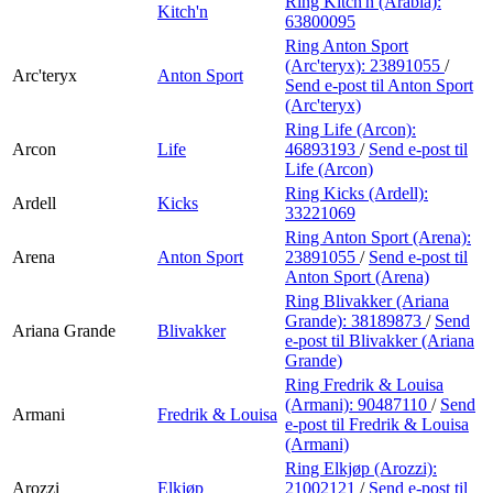
Ring Kitch'n (Arabia):
Kitch'n
63800095
Ring Anton Sport
(Arc'teryx):
23891055
/
Arc'teryx
Anton Sport
Send e-post
til Anton Sport
(Arc'teryx)
Ring Life (Arcon):
Arcon
Life
46893193
/
Send e-post
til
Life (Arcon)
Ring Kicks (Ardell):
Ardell
Kicks
33221069
Ring Anton Sport (Arena):
Arena
Anton Sport
23891055
/
Send e-post
til
Anton Sport (Arena)
Ring Blivakker (Ariana
Grande):
38189873
/
Send
Ariana Grande
Blivakker
e-post
til Blivakker (Ariana
Grande)
Ring Fredrik & Louisa
(Armani):
90487110
/
Send
Armani
Fredrik & Louisa
e-post
til Fredrik & Louisa
(Armani)
Ring Elkjøp (Arozzi):
Arozzi
Elkjøp
21002121
/
Send e-post
til