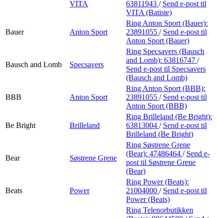
VITA
63811943
/
Send e-post
til
VITA (Batiste)
Ring Anton Sport (Bauer):
Bauer
Anton Sport
23891055
/
Send e-post
til
Anton Sport (Bauer)
Ring Specsavers (Bausch
and Lomb):
63816747
/
Bausch and Lomb
Specsavers
Send e-post
til Specsavers
(Bausch and Lomb)
Ring Anton Sport (BBB):
BBB
Anton Sport
23891055
/
Send e-post
til
Anton Sport (BBB)
Ring Brilleland (Be Bright):
Be Bright
Brilleland
63813004
/
Send e-post
til
Brilleland (Be Bright)
Ring Søstrene Grene
(Bear):
47486464
/
Send e-
Bear
Søstrene Grene
post
til Søstrene Grene
(Bear)
Ring Power (Beats):
Beats
Power
21004000
/
Send e-post
til
Power (Beats)
Ring Telenorbutikken