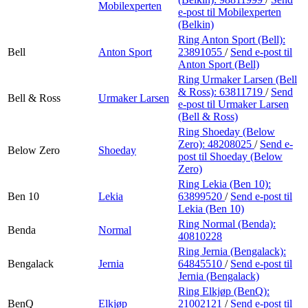
Mobilexperten
e-post
til Mobilexperten
(Belkin)
Ring Anton Sport (Bell):
Bell
Anton Sport
23891055
/
Send e-post
til
Anton Sport (Bell)
Ring Urmaker Larsen (Bell
& Ross):
63811719
/
Send
Bell & Ross
Urmaker Larsen
e-post
til Urmaker Larsen
(Bell & Ross)
Ring Shoeday (Below
Zero):
48208025
/
Send e-
Below Zero
Shoeday
post
til Shoeday (Below
Zero)
Ring Lekia (Ben 10):
Ben 10
Lekia
63899520
/
Send e-post
til
Lekia (Ben 10)
Ring Normal (Benda):
Benda
Normal
40810228
Ring Jernia (Bengalack):
Bengalack
Jernia
64845510
/
Send e-post
til
Jernia (Bengalack)
Ring Elkjøp (BenQ):
BenQ
Elkjøp
21002121
/
Send e-post
til