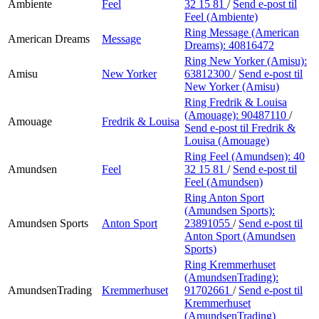
Ambiente
Feel
32 15 81
/
Send e-post
til
Feel (Ambiente)
Ring Message (American
American Dreams
Message
Dreams):
40816472
Ring New Yorker (Amisu):
Amisu
New Yorker
63812300
/
Send e-post
til
New Yorker (Amisu)
Ring Fredrik & Louisa
(Amouage):
90487110
/
Amouage
Fredrik & Louisa
Send e-post
til Fredrik &
Louisa (Amouage)
Ring Feel (Amundsen):
40
Amundsen
Feel
32 15 81
/
Send e-post
til
Feel (Amundsen)
Ring Anton Sport
(Amundsen Sports):
Amundsen Sports
Anton Sport
23891055
/
Send e-post
til
Anton Sport (Amundsen
Sports)
Ring Kremmerhuset
(AmundsenTrading):
AmundsenTrading
Kremmerhuset
91702661
/
Send e-post
til
Kremmerhuset
(AmundsenTrading)