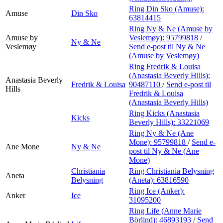
Ring Din Sko (Amuse):
Amuse
Din Sko
63814415
Ring Ny & Ne (Amuse by
Amuse by
Veslemøy):
95799818
/
Ny & Ne
Veslemøy
Send e-post
til Ny & Ne
(Amuse by Veslemøy)
Ring Fredrik & Louisa
(Anastasia Beverly Hills):
Anastasia Beverly
Fredrik & Louisa
90487110
/
Send e-post
til
Hills
Fredrik & Louisa
(Anastasia Beverly Hills)
Ring Kicks (Anastasia
Kicks
Beverly Hills):
33221069
Ring Ny & Ne (Ane
Mone):
95799818
/
Send e-
Ane Mone
Ny & Ne
post
til Ny & Ne (Ane
Mone)
Christiania
Ring Christiania Belysning
Aneta
Belysning
(Aneta):
63816590
Ring Ice (Anker):
Anker
Ice
31095200
Ring Life (Anne Marie
Börlind):
46893193
/
Send