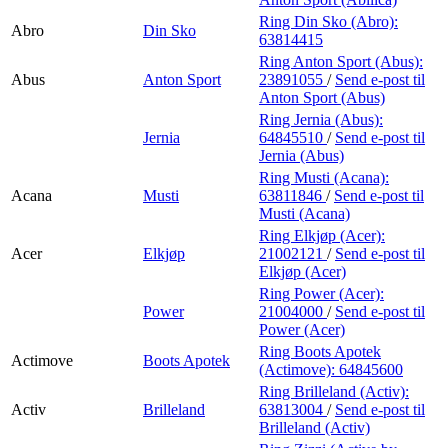
Ring Din Sko (Abro):
Abro
Din Sko
63814415
Ring Anton Sport (Abus):
Abus
Anton Sport
23891055
/
Send e-post
til
Anton Sport (Abus)
Ring Jernia (Abus):
Jernia
64845510
/
Send e-post
til
Jernia (Abus)
Ring Musti (Acana):
Acana
Musti
63811846
/
Send e-post
til
Musti (Acana)
Ring Elkjøp (Acer):
Acer
Elkjøp
21002121
/
Send e-post
til
Elkjøp (Acer)
Ring Power (Acer):
Power
21004000
/
Send e-post
til
Power (Acer)
Ring Boots Apotek
Actimove
Boots Apotek
(Actimove):
64845600
Ring Brilleland (Activ):
Activ
Brilleland
63813004
/
Send e-post
til
Brilleland (Activ)