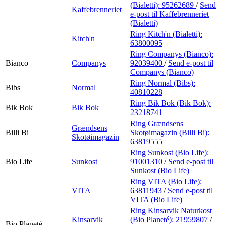
(Bialetti):
95262689
/
Send
Kaffebrenneriet
e-post
til Kaffebrenneriet
(Bialetti)
Ring Kitch'n (Bialetti):
Kitch'n
63800095
Ring Companys (Bianco):
Bianco
Companys
92039400
/
Send e-post
til
Companys (Bianco)
Ring Normal (Bibs):
Bibs
Normal
40810228
Ring Bik Bok (Bik Bok):
Bik Bok
Bik Bok
23218741
Ring Grændsens
Grændsens
Billi Bi
Skotøimagazin (Billi Bi):
Skotøimagazin
63819555
Ring Sunkost (Bio Life):
Bio Life
Sunkost
91001310
/
Send e-post
til
Sunkost (Bio Life)
Ring VITA (Bio Life):
VITA
63811943
/
Send e-post
til
VITA (Bio Life)
Ring Kinsarvik Naturkost
Kinsarvik
(Bio Planeté):
21959807
/
Bio Planeté