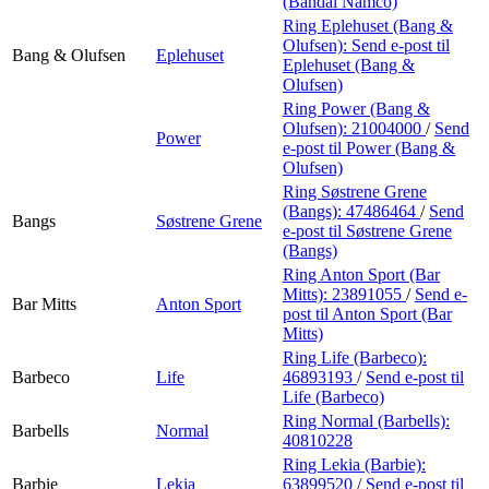
(Bandai Namco)
Ring Eplehuset (Bang &
Olufsen):
Send e-post
til
Bang & Olufsen
Eplehuset
Eplehuset (Bang &
Olufsen)
Ring Power (Bang &
Olufsen):
21004000
/
Send
Power
e-post
til Power (Bang &
Olufsen)
Ring Søstrene Grene
(Bangs):
47486464
/
Send
Bangs
Søstrene Grene
e-post
til Søstrene Grene
(Bangs)
Ring Anton Sport (Bar
Mitts):
23891055
/
Send e-
Bar Mitts
Anton Sport
post
til Anton Sport (Bar
Mitts)
Ring Life (Barbeco):
Barbeco
Life
46893193
/
Send e-post
til
Life (Barbeco)
Ring Normal (Barbells):
Barbells
Normal
40810228
Ring Lekia (Barbie):
Barbie
Lekia
63899520
/
Send e-post
til