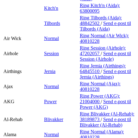
Ring Kitch'n (Aida):
Kitch'n
63800095
Ring Tilbords (Aida):
Tilbords
48842502
/
Send e-post
til
Tilbords (Aida)
Ring Normal (Air Wick):
Air Wick
Normal
40810228
Ring Session (Airhole):
Airhole
Session
47202057
/
Send e-post
til
Session (Airhole)
Ring Jernia (Airthings):
Airthings
Jernia
64845510
/
Send e-post
til
Jernia (Airthings)
Ring Normal (Ajax):
Ajax
Normal
40810228
Ring Power (AKG):
AKG
Power
21004000
/
Send e-post
til
Power (AKG)
Ring Blivakker (Al-Rehab):
Al-Rehab
Blivakker
38189873
/
Send e-post
til
Blivakker (Al-Rehab)
Ring Normal (Alama):
Alama
Normal
40810228