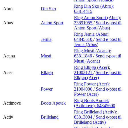
Ring Din Sko (Abro):
Abro
Din Sko
63814415
Ring Anton Sport (Abus):
Abus
Anton Sport
23891055
/
Send e-post
til
Anton Sport (Abus)
Ring Jernia (Abus):
Jernia
64845510
/
Send e-post
til
Jernia (Abus)
Ring Musti (Acana):
Acana
Musti
63811846
/
Send e-post
til
Musti (Acana)
Ring Elkjøp (Acer):
Acer
Elkjøp
21002121
/
Send e-post
til
Elkjøp (Acer)
Ring Power (Acer):
Power
21004000
/
Send e-post
til
Power (Acer)
Ring Boots Apotek
Actimove
Boots Apotek
(Actimove):
64845600
Ring Brilleland (Activ):
Activ
Brilleland
63813004
/
Send e-post
til
Brilleland (Activ)