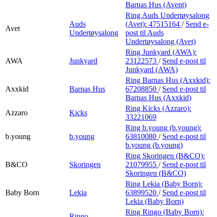
Barnas Hus (Avent)
Ring Auds Undertøysalong
Auds
(Avet):
47515164
/
Send e-
Avet
Undertøysalong
post
til Auds
Undertøysalong (Avet)
Ring Junkyard (AWA):
AWA
Junkyard
23122573
/
Send e-post
til
Junkyard (AWA)
Ring Barnas Hus (Axxkid):
Axxkid
Barnas Hus
67208850
/
Send e-post
til
Barnas Hus (Axxkid)
Ring Kicks (Azzaro):
Azzaro
Kicks
33221069
Ring b.young (b.young):
b.young
b.young
63810080
/
Send e-post
til
b.young (b.young)
Ring Skoringen (B&CO):
B&CO
Skoringen
21079955
/
Send e-post
til
Skoringen (B&CO)
Ring Lekia (Baby Born):
Baby Born
Lekia
63899520
/
Send e-post
til
Lekia (Baby Born)
Ring Ringo (Baby Born):
Ringo