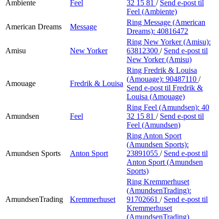
Ambiente
Feel
32 15 81
/
Send e-post
til
Feel (Ambiente)
Ring Message (American
American Dreams
Message
Dreams):
40816472
Ring New Yorker (Amisu):
Amisu
New Yorker
63812300
/
Send e-post
til
New Yorker (Amisu)
Ring Fredrik & Louisa
(Amouage):
90487110
/
Amouage
Fredrik & Louisa
Send e-post
til Fredrik &
Louisa (Amouage)
Ring Feel (Amundsen):
40
Amundsen
Feel
32 15 81
/
Send e-post
til
Feel (Amundsen)
Ring Anton Sport
(Amundsen Sports):
Amundsen Sports
Anton Sport
23891055
/
Send e-post
til
Anton Sport (Amundsen
Sports)
Ring Kremmerhuset
(AmundsenTrading):
AmundsenTrading
Kremmerhuset
91702661
/
Send e-post
til
Kremmerhuset
(AmundsenTrading)