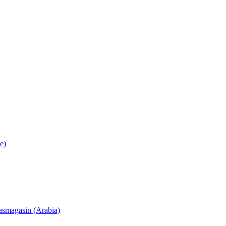
e)
lasmagasin (Arabia)