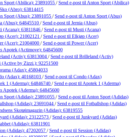
n Sport (Abilica):
23891055
/
Send e-post
til Anton Sport (Abilica)
Sko (Abro):
63814415
n Sport (Abus):
23891055
/
Send e-post
til Anton Sport (Abus)
ia (Abus):
64845510
/
Send e-post
til Jernia (Abus)
i (Acana):
63811846
/
Send e-post
til Musti (Acana)
øp (Acer):
21002121
/
Send e-post
til Elkjøp (Acer)
r (Acer):
21004000
/
Send e-post
til Power (Acer)
s Apotek (Actimove):
64845600
eland (Activ):
63813004
/
Send e-post
til Brilleland (Activ)
 (Active by Zizzi.):
92251500
orama (Adax):
45804033
do (Adax):
40168103
/
Send e-post
til Condo (Adax)
ek 1 (Aderma):
64846740
/
Send e-post
til Apotek 1 (Aderma)
s Apotek (Aderma):
64845600
n Sport (Adidas):
23891055
/
Send e-post
til Anton Sport (Adidas)
allshop (Adidas):
23691044
/
Send e-post
til Fotballshop (Adidas)
dsens Skotøimagazin (Adidas):
63819555
yard (Adidas):
23122573
/
Send e-post
til Junkyard (Adidas)
abbet (Adidas):
63811901
ion (Adidas):
47202057
/
Send e-post
til Session (Adidas)