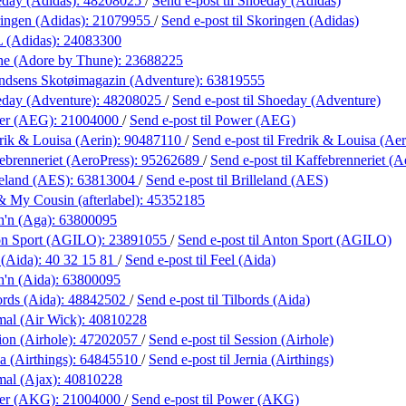
day (Adidas):
48208025
/
Send e-post
til Shoeday (Adidas)
ingen (Adidas):
21079955
/
Send e-post
til Skoringen (Adidas)
 (Adidas):
24083300
ne (Adore by Thune):
23688225
dsens Skotøimagazin (Adventure):
63819555
day (Adventure):
48208025
/
Send e-post
til Shoeday (Adventure)
er (AEG):
21004000
/
Send e-post
til Power (AEG)
rik & Louisa (Aerin):
90487110
/
Send e-post
til Fredrik & Louisa (Aer
ebrenneriet (AeroPress):
95262689
/
Send e-post
til Kaffebrenneriet (A
leland (AES):
63813004
/
Send e-post
til Brilleland (AES)
 My Cousin (afterlabel):
45352185
h'n (Aga):
63800095
on Sport (AGILO):
23891055
/
Send e-post
til Anton Sport (AGILO)
 (Aida):
40 32 15 81
/
Send e-post
til Feel (Aida)
h'n (Aida):
63800095
ords (Aida):
48842502
/
Send e-post
til Tilbords (Aida)
al (Air Wick):
40810228
ion (Airhole):
47202057
/
Send e-post
til Session (Airhole)
a (Airthings):
64845510
/
Send e-post
til Jernia (Airthings)
al (Ajax):
40810228
er (AKG):
21004000
/
Send e-post
til Power (AKG)