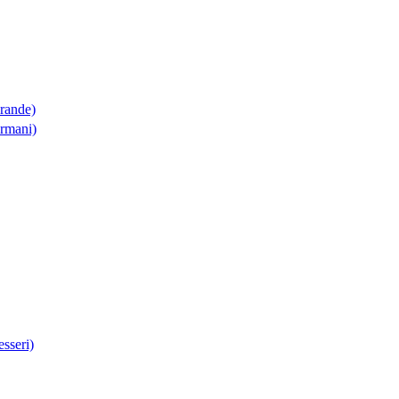
Grande)
Armani)
sseri)