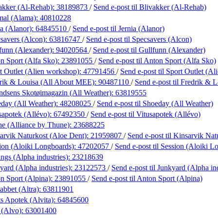
akker (Al-Rehab):
38189873
/
Send e-post
til Blivakker (Al-Rehab)
mal (Alama):
40810228
ia (Alanor):
64845510
/
Send e-post
til Jernia (Alanor)
savers (Alcon):
63816747
/
Send e-post
til Specsavers (Alcon)
funn (Alexander):
94020564
/
Send e-post
til Gullfunn (Alexander)
n Sport (Alfa Sko):
23891055
/
Send e-post
til Anton Sport (Alfa Sko)
t Outlet (Alien workshop):
47791456
/
Send e-post
til Sport Outlet (A
rik & Louisa (All About MEE):
90487110
/
Send e-post
til Fredrik &
dsens Skotøimagazin (All Weather):
63819555
day (All Weather):
48208025
/
Send e-post
til Shoeday (All Weather)
sapotek (Allévo):
67492350
/
Send e-post
til Vitusapotek (Allévo)
e (Alliance by Thune):
23688225
arvik Naturkost (Aloe Dent):
21959807
/
Send e-post
til Kinsarvik Na
ion (Aloiki Longboards):
47202057
/
Send e-post
til Session (Aloiki 
ngs (Alpha industries):
23218639
yard (Alpha industries):
23122573
/
Send e-post
til Junkyard (Alpha in
n Sport (Alpina):
23891055
/
Send e-post
til Anton Sport (Alpina)
abbet (Altra):
63811901
s Apotek (Alvita):
64845600
 (Alvo):
63001400