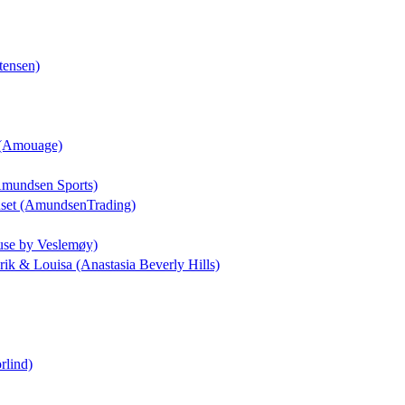
tensen)
a (Amouage)
(Amundsen Sports)
uset (AmundsenTrading)
use by Veslemøy)
drik & Louisa (Anastasia Beverly Hills)
rlind)