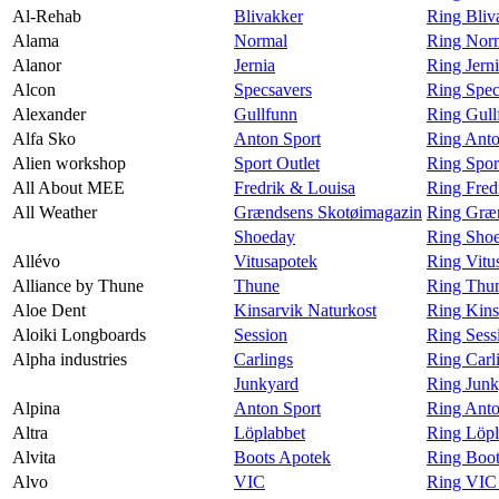
Al-Rehab
Blivakker
Ring Bliv
Alama
Normal
Ring Nor
Alanor
Jernia
Ring Jern
Alcon
Specsavers
Ring Spec
Alexander
Gullfunn
Ring Gull
Alfa Sko
Anton Sport
Ring Anto
Alien workshop
Sport Outlet
Ring Spor
All About MEE
Fredrik & Louisa
Ring Fred
All Weather
Grændsens Skotøimagazin
Ring Græn
Shoeday
Ring Shoe
Allévo
Vitusapotek
Ring Vitu
Alliance by Thune
Thune
Ring Thun
Aloe Dent
Kinsarvik Naturkost
Ring Kins
Aloiki Longboards
Session
Ring Sess
Alpha industries
Carlings
Ring Carli
Junkyard
Ring Junk
Alpina
Anton Sport
Ring Anto
Altra
Löplabbet
Ring Löpl
Alvita
Boots Apotek
Ring Boot
Alvo
VIC
Ring VIC