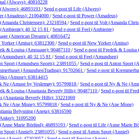
mal (Always):
40810228
 (Alwero):
46893193
/
Send e-post
til Life (Alwero)
er (Amadeus):
21004000
/
Send e-post
til Power (Amadeus)
 (Amanda Christensen):
23218594
/
Send e-post
til Volt (Amanda Chris
 (Ambiente):
40 32 15 81
/
Send e-post
til Feel (Ambiente)
sage (American Dreams):
40816472
 Yorker (Amisu):
63812300
/
Send e-post
til New Yorker (Amisu)
rik & Louisa (Amouage):
90487110
/
Send e-post
til Fredrik & Louis
l (Amundsen):
40 32 15 81
/
Send e-post
til Feel (Amundsen)
n Sport (Amundsen Sports):
23891055
/
Send e-post
til Anton Sport 
mmerhuset (AmundsenTrading):
91702661
/
Send e-post
til Kremmerh
 Sko (Amuse):
63814415
& Ne (Amuse by Veslemøy):
95799818
/
Send e-post
til Ny & Ne (Am
rik & Louisa (Anastasia Beverly Hills):
90487110
/
Send e-post
til Fre
s (Anastasia Beverly Hills):
33221069
& Ne (Ane Mone):
95799818
/
Send e-post
til Ny & Ne (Ane Mone)
stiania Belysning (Aneta):
63816590
(Anker):
31095200
 (Anne Marie Börlind):
46893193
/
Send e-post
til Life (Anne Marie Bö
n Sport (Anniel):
23891055
/
Send e-post
til Anton Sport (Anniel)
ion (Anon):
47202057
/
Send e-post
til Session (Anon)