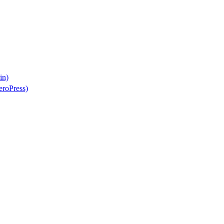
in)
eroPress)