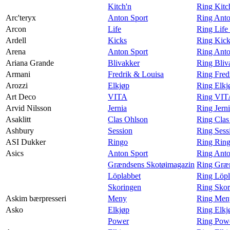
Kitch'n
Ring Kitc
Arc'teryx
Anton Sport
Ring Anto
Arcon
Life
Ring Life
Ardell
Kicks
Ring Kick
Arena
Anton Sport
Ring Anto
Ariana Grande
Blivakker
Ring Bliv
Armani
Fredrik & Louisa
Ring Fred
Arozzi
Elkjøp
Ring Elkj
Art Deco
VITA
Ring VIT
Arvid Nilsson
Jernia
Ring Jern
Asaklitt
Clas Ohlson
Ring Clas
Ashbury
Session
Ring Sess
ASI Dukker
Ringo
Ring Rin
Asics
Anton Sport
Ring Anto
Grændsens Skotøimagazin
Ring Græn
Löplabbet
Ring Löpl
Skoringen
Ring Skor
Askim bærpresseri
Meny
Ring Meny
Asko
Elkjøp
Ring Elkj
Power
Ring Pow