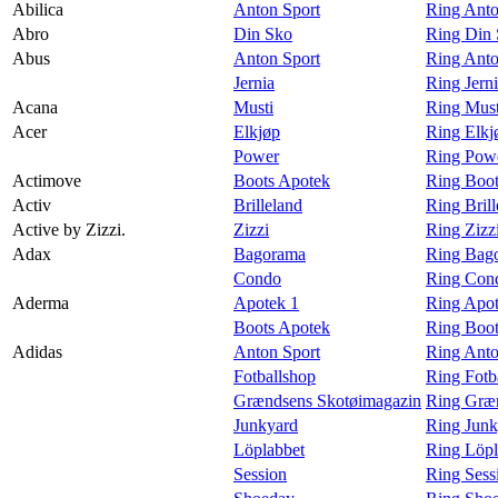
Abilica
Anton Sport
Ring Anto
Magasin
Abro
Din Sko
Ring Din 
Abus
Anton Sport
Ring Anto
Gavekort
Jernia
Ring Jern
Finn frem
Acana
Musti
Ring Must
Acer
Elkjøp
Ring Elkj
Kundeklubb
Power
Ring Powe
Actimove
Boots Apotek
Ring Boot
Activ
Brilleland
Ring Brill
Active by Zizzi.
Zizzi
Ring Zizzi
Adax
Bagorama
Ring Bag
Condo
Ring Con
Aderma
Apotek 1
Ring Apot
Boots Apotek
Ring Boot
Adidas
Anton Sport
Ring Anto
Fotballshop
Ring Fotb
Grændsens Skotøimagazin
Ring Græn
Junkyard
Ring Junk
Löplabbet
Ring Löpl
Session
Ring Sess