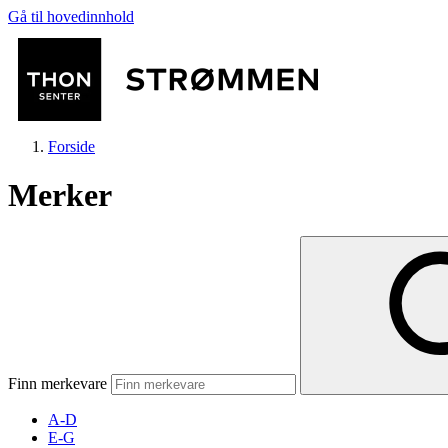
Gå til hovedinnhold
Forside
Merker
Butikker
Mat og drikke
Finn merkevare
Helse
A-D
E-G