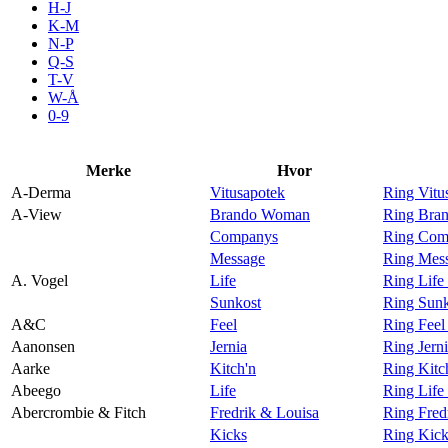
H-J
Aktiviteter
K-M
N-P
Q-S
T-V
Tilbud
W-Å
0-9
Inspirasjon
Merke
Hvor
A-Derma
Vitusapotek
Ring Vitu
A-View
Brando Woman
Ring Bra
Companys
Ring Com
Søk
Message
Ring Mes
A. Vogel
Life
Ring Life
Sunkost
Ring Sunk
A&C
Feel
Ring Fee
Aanonsen
Jernia
Ring Jern
Åpningstider
Aarke
Kitch'n
Ring Kitc
Abeego
Life
Ring Life
Praktisk informasjon
Abercrombie & Fitch
Fredrik & Louisa
Ring Fred
Ledige stillinger
Kicks
Ring Kick