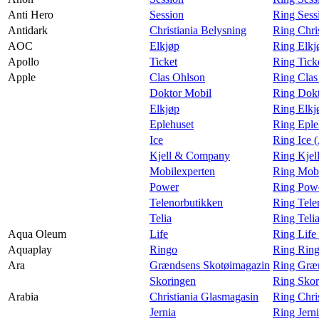
Anti Hero
Session
Ring Sess
Antidark
Christiania Belysning
Ring Chri
AOC
Elkjøp
Ring Elk
Apollo
Ticket
Ring Tick
Apple
Clas Ohlson
Ring Clas
Doktor Mobil
Ring Dokt
Elkjøp
Ring Elkj
Eplehuset
Ring Eple
Ice
Ring Ice 
Kjell & Company
Ring Kjel
Mobilexperten
Ring Mobi
Power
Ring Powe
Telenorbutikken
Ring Tele
Telia
Ring Teli
Aqua Oleum
Life
Ring Life
Aquaplay
Ringo
Ring Ring
Ara
Grændsens Skotøimagazin
Ring Græn
Skoringen
Ring Skor
Arabia
Christiania Glasmagasin
Ring Chri
Jernia
Ring Jern