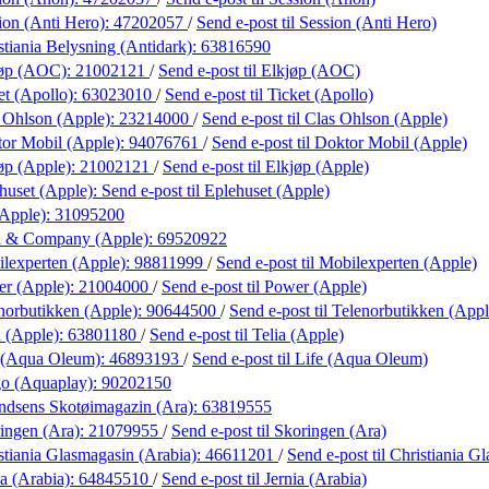
ion (Anti Hero):
47202057
/
Send e-post
til Session (Anti Hero)
stiania Belysning (Antidark):
63816590
jøp (AOC):
21002121
/
Send e-post
til Elkjøp (AOC)
et (Apollo):
63023010
/
Send e-post
til Ticket (Apollo)
 Ohlson (Apple):
23214000
/
Send e-post
til Clas Ohlson (Apple)
or Mobil (Apple):
94076761
/
Send e-post
til Doktor Mobil (Apple)
øp (Apple):
21002121
/
Send e-post
til Elkjøp (Apple)
huset (Apple):
Send e-post
til Eplehuset (Apple)
(Apple):
31095200
l & Company (Apple):
69520922
lexperten (Apple):
98811999
/
Send e-post
til Mobilexperten (Apple)
r (Apple):
21004000
/
Send e-post
til Power (Apple)
norbutikken (Apple):
90644500
/
Send e-post
til Telenorbutikken (Appl
a (Apple):
63801180
/
Send e-post
til Telia (Apple)
 (Aqua Oleum):
46893193
/
Send e-post
til Life (Aqua Oleum)
o (Aquaplay):
90202150
dsens Skotøimagazin (Ara):
63819555
ingen (Ara):
21079955
/
Send e-post
til Skoringen (Ara)
stiania Glasmagasin (Arabia):
46611201
/
Send e-post
til Christiania G
ia (Arabia):
64845510
/
Send e-post
til Jernia (Arabia)