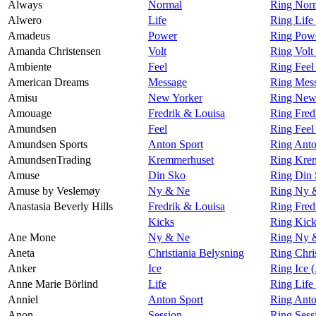
Always
Normal
Ring Nor
Alwero
Life
Ring Life
Amadeus
Power
Ring Pow
Amanda Christensen
Volt
Ring Volt
Ambiente
Feel
Ring Feel
American Dreams
Message
Ring Mes
Amisu
New Yorker
Ring New
Amouage
Fredrik & Louisa
Ring Fred
Amundsen
Feel
Ring Fee
Amundsen Sports
Anton Sport
Ring Anto
AmundsenTrading
Kremmerhuset
Ring Kre
Amuse
Din Sko
Ring Din
Amuse by Veslemøy
Ny & Ne
Ring Ny 
Anastasia Beverly Hills
Fredrik & Louisa
Ring Fred
Kicks
Ring Kick
Ane Mone
Ny & Ne
Ring Ny 
Aneta
Christiania Belysning
Ring Chri
Anker
Ice
Ring Ice 
Anne Marie Börlind
Life
Ring Life
Anniel
Anton Sport
Ring Anto
Anon
Session
Ring Sess