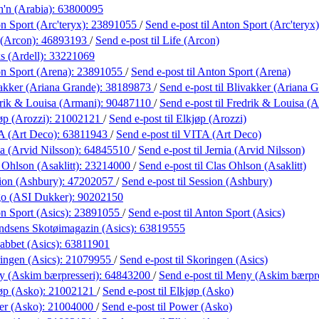
h'n (Arabia):
63800095
n Sport (Arc'teryx):
23891055
/
Send e-post
til Anton Sport (Arc'teryx)
 (Arcon):
46893193
/
Send e-post
til Life (Arcon)
s (Ardell):
33221069
n Sport (Arena):
23891055
/
Send e-post
til Anton Sport (Arena)
akker (Ariana Grande):
38189873
/
Send e-post
til Blivakker (Ariana 
rik & Louisa (Armani):
90487110
/
Send e-post
til Fredrik & Louisa (
øp (Arozzi):
21002121
/
Send e-post
til Elkjøp (Arozzi)
A (Art Deco):
63811943
/
Send e-post
til VITA (Art Deco)
ia (Arvid Nilsson):
64845510
/
Send e-post
til Jernia (Arvid Nilsson)
 Ohlson (Asaklitt):
23214000
/
Send e-post
til Clas Ohlson (Asaklitt)
ion (Ashbury):
47202057
/
Send e-post
til Session (Ashbury)
go (ASI Dukker):
90202150
n Sport (Asics):
23891055
/
Send e-post
til Anton Sport (Asics)
dsens Skotøimagazin (Asics):
63819555
abbet (Asics):
63811901
ingen (Asics):
21079955
/
Send e-post
til Skoringen (Asics)
 (Askim bærpresseri):
64843200
/
Send e-post
til Meny (Askim bærpre
øp (Asko):
21002121
/
Send e-post
til Elkjøp (Asko)
er (Asko):
21004000
/
Send e-post
til Power (Asko)