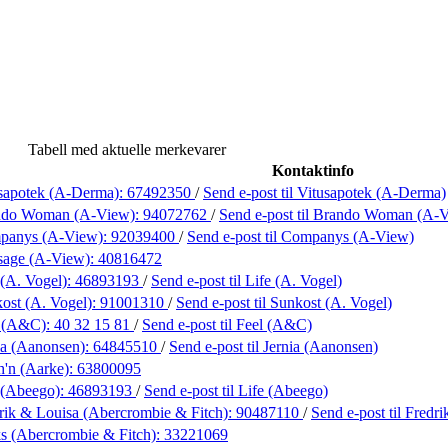
Tabell med aktuelle merkevarer
Kontaktinfo
sapotek (A-Derma):
67492350
/
Send e-post
til Vitusapotek (A-Derma)
ndo Woman (A-View):
94072762
/
Send e-post
til Brando Woman (A-
panys (A-View):
92039400
/
Send e-post
til Companys (A-View)
sage (A-View):
40816472
 (A. Vogel):
46893193
/
Send e-post
til Life (A. Vogel)
ost (A. Vogel):
91001310
/
Send e-post
til Sunkost (A. Vogel)
l (A&C):
40 32 15 81
/
Send e-post
til Feel (A&C)
ia (Aanonsen):
64845510
/
Send e-post
til Jernia (Aanonsen)
h'n (Aarke):
63800095
 (Abeego):
46893193
/
Send e-post
til Life (Abeego)
rik & Louisa (Abercrombie & Fitch):
90487110
/
Send e-post
til Fredr
s (Abercrombie & Fitch):
33221069