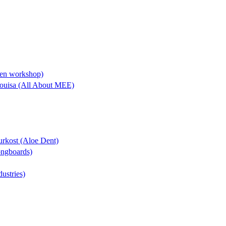
lien workshop)
 Louisa (All About MEE)
turkost (Aloe Dent)
Longboards)
dustries)