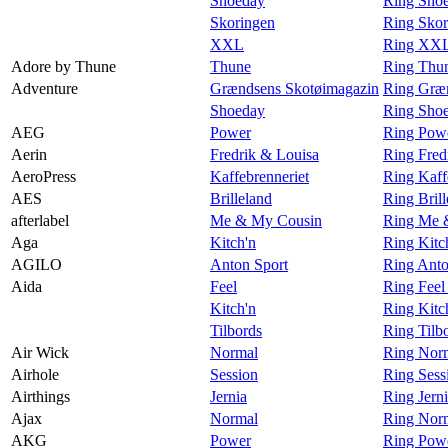
Shoeday
Ring Shoe
Skoringen
Ring Skor
XXL
Ring XXL
Adore by Thune
Thune
Ring Thu
Adventure
Grændsens Skotøimagazin
Ring Græn
Shoeday
Ring Shoe
AEG
Power
Ring Pow
Aerin
Fredrik & Louisa
Ring Fred
AeroPress
Kaffebrenneriet
Ring Kaff
AES
Brilleland
Ring Bril
afterlabel
Me & My Cousin
Ring Me &
Aga
Kitch'n
Ring Kitc
AGILO
Anton Sport
Ring Ant
Aida
Feel
Ring Feel
Kitch'n
Ring Kitc
Tilbords
Ring Tilb
Air Wick
Normal
Ring Norm
Airhole
Session
Ring Sess
Airthings
Jernia
Ring Jerni
Ajax
Normal
Ring Norm
AKG
Power
Ring Pow