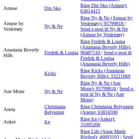
Ring Din Sko (Amuse):
Amuse
Din Sko
63814415
Ring Ny & Ne (Amuse by
Amuse by
Veslemøy):
95799818
/
Ny & Ne
Veslemøy
Send e-post
til Ny & Ne
(Amuse by Veslemøy)
Ring Fredrik & Louisa
(Anastasia Beverly Hills):
Anastasia Beverly
Fredrik & Louisa
90487110
/
Send e-post
til
Hills
Fredrik & Louisa
(Anastasia Beverly Hills)
Ring Kicks (Anastasia
Kicks
Beverly Hills):
33221069
Ring Ny & Ne (Ane
Mone):
95799818
/
Send e-
Ane Mone
Ny & Ne
post
til Ny & Ne (Ane
Mone)
Christiania
Ring Christiania Belysning
Aneta
Belysning
(Aneta):
63816590
Ring Ice (Anker):
Anker
Ice
31095200
Ring Life (Anne Marie
Börlind):
46893193
/
Send