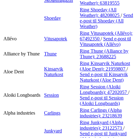
Skotøimagazin
Weather):
63819555
Ring Shoeday (All
Weather):
48208025
/
Send
Shoeday
e-post
til Shoeday (All
Weather)
Ring Vitusapotek (Allévo):
Allévo
Vitusapotek
67492350
/
Send e-post
til
Vitusapotek (Allévo)
Ring Thune (Alliance by
Alliance by Thune
Thune
Thune):
23688225
Ring Kinsarvik Naturkost
Kinsarvik
(Aloe Dent):
21959807
/
Aloe Dent
Naturkost
Send e-post
til Kinsarvik
Naturkost (Aloe Dent)
Ring Session (Aloiki
Longboards):
47202057
/
Aloiki Longboards
Session
Send e-post
til Session
(Aloiki Longboards)
Ring Carlings (Alpha
Alpha industries
Carlings
industries):
23218639
Ring Junkyard (Alpha
industries):
23122573
/
Junkyard
Send e-post
til Junkyard