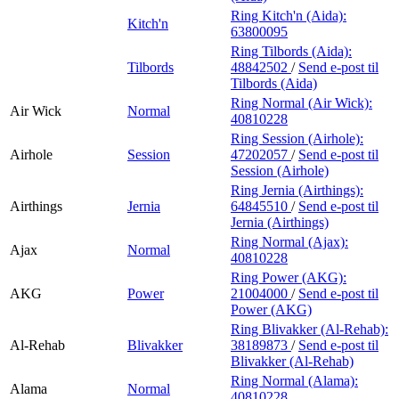
Ring Kitch'n (Aida):
Kitch'n
63800095
Ring Tilbords (Aida):
Tilbords
48842502
/
Send e-post
til
Tilbords (Aida)
Ring Normal (Air Wick):
Air Wick
Normal
40810228
Ring Session (Airhole):
Airhole
Session
47202057
/
Send e-post
til
Session (Airhole)
Ring Jernia (Airthings):
Airthings
Jernia
64845510
/
Send e-post
til
Jernia (Airthings)
Ring Normal (Ajax):
Ajax
Normal
40810228
Ring Power (AKG):
AKG
Power
21004000
/
Send e-post
til
Power (AKG)
Ring Blivakker (Al-Rehab):
Al-Rehab
Blivakker
38189873
/
Send e-post
til
Blivakker (Al-Rehab)
Ring Normal (Alama):
Alama
Normal
40810228