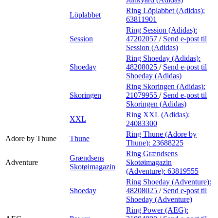
Ring Löplabbet (Adidas):
Löplabbet
63811901
Ring Session (Adidas):
Session
47202057
/
Send e-post
til
Session (Adidas)
Ring Shoeday (Adidas):
Shoeday
48208025
/
Send e-post
til
Shoeday (Adidas)
Ring Skoringen (Adidas):
Skoringen
21079955
/
Send e-post
til
Skoringen (Adidas)
Ring XXL (Adidas):
XXL
24083300
Ring Thune (Adore by
Adore by Thune
Thune
Thune):
23688225
Ring Grændsens
Grændsens
Adventure
Skotøimagazin
Skotøimagazin
(Adventure):
63819555
Ring Shoeday (Adventure):
Shoeday
48208025
/
Send e-post
til
Shoeday (Adventure)
Ring Power (AEG):