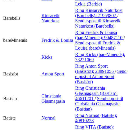
Lekia (Barbie)
Ring Kinsarvik Naturkost
Kinsarvik
(Barebells):
21959807
/
Barebells
Naturkost
Send e-post
til Kinsarvik
Naturkost (Barebells)
Ring Fredrik & Louisa
(bareMinerals):
90487110
/
bareMinerals
Fredrik & Louisa
Send e-post
til Fredrik &
Louisa (bareMinerals)
Ring Kicks (bareMinerals):
Kicks
33221069
Ring Anton Sport
(Basisfot):
23891055
/
Send
Basisfot
Anton Sport
e-post
til Anton Sport
(Basisfot)
Ring Christiania
Glasmagasin (Bastian):
Christiania
Bastian
46611201
/
Send e-post
til
Glasmagasin
Christiania Glasmagasin
(Bastian)
Ring Normal (Batiste):
Batiste
Normal
40810228
Ring VITA (Batiste):