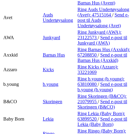
Barnas Hus (Avent)
Ring Auds Undertøysalong
Auds
(Avet):
47515164
/
Send e-
Avet
Undertøysalong
post
til Auds
Undertøysalong (Avet)
Ring Junkyard (AWA):
AWA
Junkyard
23122573
/
Send e-post
til
Junkyard (AWA)
Ring Barnas Hus (Axxkid):
Axxkid
Barnas Hus
67208850
/
Send e-post
til
Barnas Hus (Axxkid)
Ring Kicks (Azzaro):
Azzaro
Kicks
33221069
Ring b.young (b.young):
b.young
b.young
63810080
/
Send e-post
til
b.young (b.young)
Ring Skoringen (B&CO):
B&CO
Skoringen
21079955
/
Send e-post
til
Skoringen (B&CO)
Ring Lekia (Baby Born):
Baby Born
Lekia
63899520
/
Send e-post
til
Lekia (Baby Born)
Ring Ringo (Baby Born):
Ringo