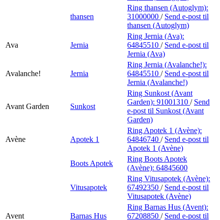
Ring thansen (Autoglym):
thansen
31000000
/
Send e-post
til
thansen (Autoglym)
Ring Jernia (Ava):
Ava
Jernia
64845510
/
Send e-post
til
Jernia (Ava)
Ring Jernia (Avalanche!):
Avalanche!
Jernia
64845510
/
Send e-post
til
Jernia (Avalanche!)
Ring Sunkost (Avant
Garden):
91001310
/
Send
Avant Garden
Sunkost
e-post
til Sunkost (Avant
Garden)
Ring Apotek 1 (Avène):
Avène
Apotek 1
64846740
/
Send e-post
til
Apotek 1 (Avène)
Ring Boots Apotek
Boots Apotek
(Avène):
64845600
Ring Vitusapotek (Avène):
Vitusapotek
67492350
/
Send e-post
til
Vitusapotek (Avène)
Ring Barnas Hus (Avent):
Avent
Barnas Hus
67208850
/
Send e-post
til