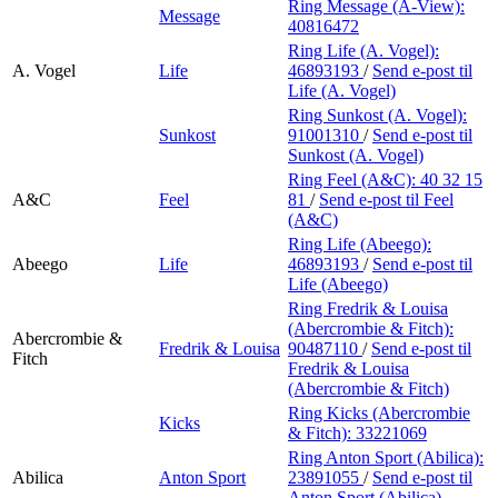
Ring Message (A-View):
Message
40816472
Ring Life (A. Vogel):
A. Vogel
Life
46893193
/
Send e-post
til
Life (A. Vogel)
Ring Sunkost (A. Vogel):
Sunkost
91001310
/
Send e-post
til
Sunkost (A. Vogel)
Ring Feel (A&C):
40 32 15
A&C
Feel
81
/
Send e-post
til Feel
(A&C)
Ring Life (Abeego):
Abeego
Life
46893193
/
Send e-post
til
Life (Abeego)
Ring Fredrik & Louisa
(Abercrombie & Fitch):
Abercrombie &
Fredrik & Louisa
90487110
/
Send e-post
til
Fitch
Fredrik & Louisa
(Abercrombie & Fitch)
Ring Kicks (Abercrombie
Kicks
& Fitch):
33221069
Ring Anton Sport (Abilica):
Abilica
Anton Sport
23891055
/
Send e-post
til
Anton Sport (Abilica)