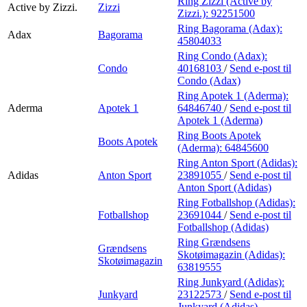
Ring Zizzi (Active by
Active by Zizzi.
Zizzi
Zizzi.):
92251500
Ring Bagorama (Adax):
Adax
Bagorama
45804033
Ring Condo (Adax):
Condo
40168103
/
Send e-post
til
Condo (Adax)
Ring Apotek 1 (Aderma):
Aderma
Apotek 1
64846740
/
Send e-post
til
Apotek 1 (Aderma)
Ring Boots Apotek
Boots Apotek
(Aderma):
64845600
Ring Anton Sport (Adidas):
Adidas
Anton Sport
23891055
/
Send e-post
til
Anton Sport (Adidas)
Ring Fotballshop (Adidas):
Fotballshop
23691044
/
Send e-post
til
Fotballshop (Adidas)
Ring Grændsens
Grændsens
Skotøimagazin (Adidas):
Skotøimagazin
63819555
Ring Junkyard (Adidas):
Junkyard
23122573
/
Send e-post
til
Junkyard (Adidas)