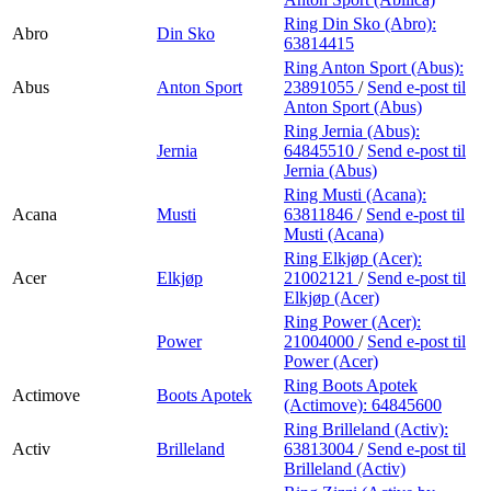
Ring Din Sko (Abro):
Abro
Din Sko
63814415
Ring Anton Sport (Abus):
Abus
Anton Sport
23891055
/
Send e-post
til
Anton Sport (Abus)
Ring Jernia (Abus):
Jernia
64845510
/
Send e-post
til
Jernia (Abus)
Ring Musti (Acana):
Acana
Musti
63811846
/
Send e-post
til
Musti (Acana)
Ring Elkjøp (Acer):
Acer
Elkjøp
21002121
/
Send e-post
til
Elkjøp (Acer)
Ring Power (Acer):
Power
21004000
/
Send e-post
til
Power (Acer)
Ring Boots Apotek
Actimove
Boots Apotek
(Actimove):
64845600
Ring Brilleland (Activ):
Activ
Brilleland
63813004
/
Send e-post
til
Brilleland (Activ)