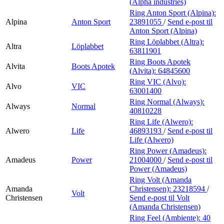
(Alpha industries)
Ring Anton Sport (Alpina):
Alpina
Anton Sport
23891055
/
Send e-post
til
Anton Sport (Alpina)
Ring Löplabbet (Altra):
Altra
Löplabbet
63811901
Ring Boots Apotek
Alvita
Boots Apotek
(Alvita):
64845600
Ring VIC (Alvo):
Alvo
VIC
63001400
Ring Normal (Always):
Always
Normal
40810228
Ring Life (Alwero):
Alwero
Life
46893193
/
Send e-post
til
Life (Alwero)
Ring Power (Amadeus):
Amadeus
Power
21004000
/
Send e-post
til
Power (Amadeus)
Ring Volt (Amanda
Amanda
Christensen):
23218594
/
Volt
Christensen
Send e-post
til Volt
(Amanda Christensen)
Ring Feel (Ambiente):
40