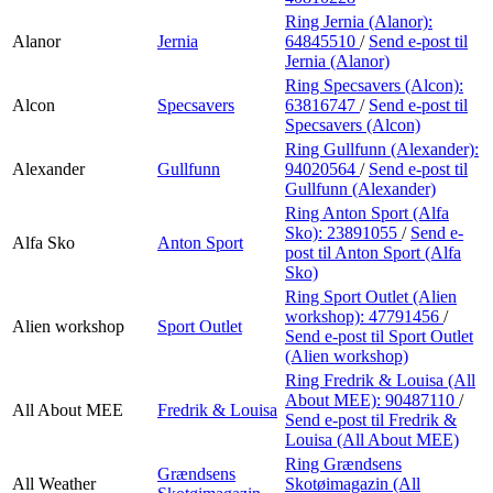
Ring Jernia (Alanor):
Alanor
Jernia
64845510
/
Send e-post
til
Jernia (Alanor)
Ring Specsavers (Alcon):
Alcon
Specsavers
63816747
/
Send e-post
til
Specsavers (Alcon)
Ring Gullfunn (Alexander):
Alexander
Gullfunn
94020564
/
Send e-post
til
Gullfunn (Alexander)
Ring Anton Sport (Alfa
Sko):
23891055
/
Send e-
Alfa Sko
Anton Sport
post
til Anton Sport (Alfa
Sko)
Ring Sport Outlet (Alien
workshop):
47791456
/
Alien workshop
Sport Outlet
Send e-post
til Sport Outlet
(Alien workshop)
Ring Fredrik & Louisa (All
About MEE):
90487110
/
All About MEE
Fredrik & Louisa
Send e-post
til Fredrik &
Louisa (All About MEE)
Ring Grændsens
Grændsens
All Weather
Skotøimagazin (All