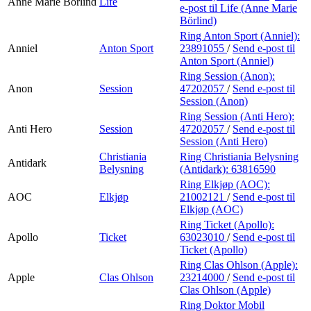
Anne Marie Börlind
Life
e-post
til Life (Anne Marie
Börlind)
Ring Anton Sport (Anniel):
Anniel
Anton Sport
23891055
/
Send e-post
til
Anton Sport (Anniel)
Ring Session (Anon):
Anon
Session
47202057
/
Send e-post
til
Session (Anon)
Ring Session (Anti Hero):
Anti Hero
Session
47202057
/
Send e-post
til
Session (Anti Hero)
Christiania
Ring Christiania Belysning
Antidark
Belysning
(Antidark):
63816590
Ring Elkjøp (AOC):
AOC
Elkjøp
21002121
/
Send e-post
til
Elkjøp (AOC)
Ring Ticket (Apollo):
Apollo
Ticket
63023010
/
Send e-post
til
Ticket (Apollo)
Ring Clas Ohlson (Apple):
Apple
Clas Ohlson
23214000
/
Send e-post
til
Clas Ohlson (Apple)
Ring Doktor Mobil