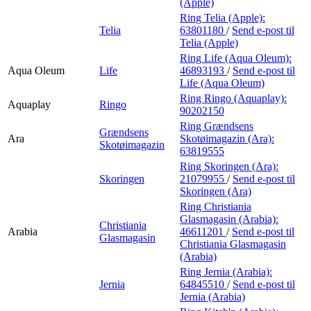
(Apple)
Ring Telia (Apple):
Telia
63801180
/
Send e-post
til
Telia (Apple)
Ring Life (Aqua Oleum):
Aqua Oleum
Life
46893193
/
Send e-post
til
Life (Aqua Oleum)
Ring Ringo (Aquaplay):
Aquaplay
Ringo
90202150
Ring Grændsens
Grændsens
Ara
Skotøimagazin (Ara):
Skotøimagazin
63819555
Ring Skoringen (Ara):
Skoringen
21079955
/
Send e-post
til
Skoringen (Ara)
Ring Christiania
Glasmagasin (Arabia):
Christiania
Arabia
46611201
/
Send e-post
til
Glasmagasin
Christiania Glasmagasin
(Arabia)
Ring Jernia (Arabia):
Jernia
64845510
/
Send e-post
til
Jernia (Arabia)