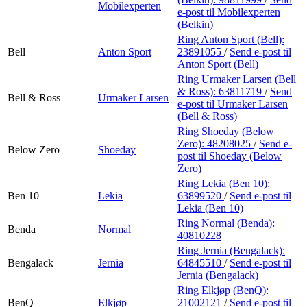
Mobilexperten
e-post
til Mobilexperten
(Belkin)
Ring Anton Sport (Bell):
Bell
Anton Sport
23891055
/
Send e-post
til
Anton Sport (Bell)
Ring Urmaker Larsen (Bell
& Ross):
63811719
/
Send
Bell & Ross
Urmaker Larsen
e-post
til Urmaker Larsen
(Bell & Ross)
Ring Shoeday (Below
Zero):
48208025
/
Send e-
Below Zero
Shoeday
post
til Shoeday (Below
Zero)
Ring Lekia (Ben 10):
Ben 10
Lekia
63899520
/
Send e-post
til
Lekia (Ben 10)
Ring Normal (Benda):
Benda
Normal
40810228
Ring Jernia (Bengalack):
Bengalack
Jernia
64845510
/
Send e-post
til
Jernia (Bengalack)
Ring Elkjøp (BenQ):
BenQ
Elkjøp
21002121
/
Send e-post
til