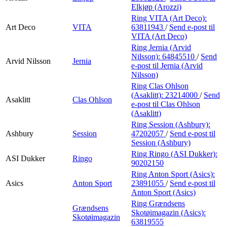
Elkjøp (Arozzi)
Ring VITA (Art Deco):
Art Deco
VITA
63811943
/
Send e-post
til
VITA (Art Deco)
Ring Jernia (Arvid
Nilsson):
64845510
/
Send
Arvid Nilsson
Jernia
e-post
til Jernia (Arvid
Nilsson)
Ring Clas Ohlson
(Asaklitt):
23214000
/
Send
Asaklitt
Clas Ohlson
e-post
til Clas Ohlson
(Asaklitt)
Ring Session (Ashbury):
Ashbury
Session
47202057
/
Send e-post
til
Session (Ashbury)
Ring Ringo (ASI Dukker):
ASI Dukker
Ringo
90202150
Ring Anton Sport (Asics):
Asics
Anton Sport
23891055
/
Send e-post
til
Anton Sport (Asics)
Ring Grændsens
Grændsens
Skotøimagazin (Asics):
Skotøimagazin
63819555