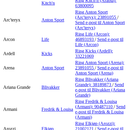
Ring Kitch'n (Arabia):
Kitch'n
63800095
Ring Anton Sport
(Arc'teryx):
23891055
/
Arc'teryx
Anton Sport
Send e-post
til Anton Sport
(Arc'teryx)
Ring Life (Arcon):
Arcon
Life
46893193
/
Send e-post
til
Life (Arcon)
Ring Kicks (Ardell):
Ardell
Kicks
33221069
Ring Anton Sport (Arena):
Arena
Anton Sport
23891055
/
Send e-post
til
Anton Sport (Arena)
Ring Blivakker (Ariana
Grande):
38189873
/
Send
Ariana Grande
Blivakker
e-post
til Blivakker (Ariana
Grande)
Ring Fredrik & Louisa
(Armani):
90487110
/
Send
Armani
Fredrik & Louisa
e-post
til Fredrik & Louisa
(Armani)
Ring Elkjøp (Arozzi):
Arozzi
Elkjøp
21002121
/
Send e-post
til