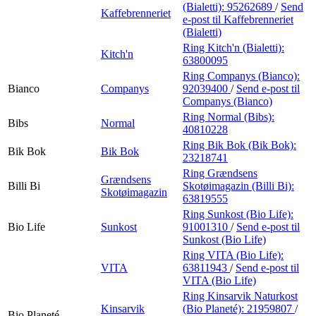
(Bialetti):
95262689
/
Send
Kaffebrenneriet
e-post
til Kaffebrenneriet
(Bialetti)
Ring Kitch'n (Bialetti):
Kitch'n
63800095
Ring Companys (Bianco):
Bianco
Companys
92039400
/
Send e-post
til
Companys (Bianco)
Ring Normal (Bibs):
Bibs
Normal
40810228
Ring Bik Bok (Bik Bok):
Bik Bok
Bik Bok
23218741
Ring Grændsens
Grændsens
Billi Bi
Skotøimagazin (Billi Bi):
Skotøimagazin
63819555
Ring Sunkost (Bio Life):
Bio Life
Sunkost
91001310
/
Send e-post
til
Sunkost (Bio Life)
Ring VITA (Bio Life):
VITA
63811943
/
Send e-post
til
VITA (Bio Life)
Ring Kinsarvik Naturkost
Kinsarvik
(Bio Planeté):
21959807
/
Bio Planeté