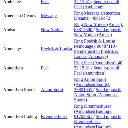
Ambiente
Feel
32 15 81
/
Send e-post
til
Feel (Ambiente)
Ring Message (American
American Dreams
Message
Dreams):
40816472
Ring New Yorker (Amisu):
Amisu
New Yorker
63812300
/
Send e-post
til
New Yorker (Amisu)
Ring Fredrik & Louisa
(Amouage):
90487110
/
Amouage
Fredrik & Louisa
Send e-post
til Fredrik &
Louisa (Amouage)
Ring Feel (Amundsen):
40
Amundsen
Feel
32 15 81
/
Send e-post
til
Feel (Amundsen)
Ring Anton Sport
(Amundsen Sports):
Amundsen Sports
Anton Sport
23891055
/
Send e-post
til
Anton Sport (Amundsen
Sports)
Ring Kremmerhuset
(AmundsenTrading):
AmundsenTrading
Kremmerhuset
91702661
/
Send e-post
til
Kremmerhuset
(AmundsenTrading)