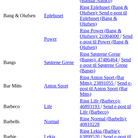
(Bandai Namco)
Ring Eplehuset (Bang &
Olufsen):
Send e-post
til
Bang & Olufsen
Eplehuset
Eplehuset (Bang &
Olufsen)
Ring Power (Bang &
Olufsen):
21004000
/
Send
Power
e-post
til Power (Bang &
Olufsen)
Ring Søstrene Grene
(Bangs):
47486464
/
Send
Bangs
Søstrene Grene
e-post
til Søstrene Grene
(Bangs)
Ring Anton Sport (Bar
Mitts):
23891055
/
Send e-
Bar Mitts
Anton Sport
post
til Anton Sport (Bar
Mitts)
Ring Life (Barbeco):
Barbeco
Life
46893193
/
Send e-post
til
Life (Barbeco)
Ring Normal (Barbells):
Barbells
Normal
40810228
Ring Lekia (Barbie):
Barbie
Lekia
63899520
/
Send e-post
til