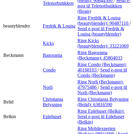
(Beats):
90644500
/
Send e-
Telenorbutikken
post
til Telenorbutikken
(Beats)
Ring Fredrik & Louisa
(beautyblender):
90487110
/
beautyblender
Fredrik & Louisa
Send e-post
til Fredrik &
Louisa (beautyblender)
Ring Kicks
Kicks
(beautyblender):
33221069
Ring Bagorama
Beckmann
Bagorama
(Beckmann):
45804033
Ring Condo (Beckmann):
Condo
40168103
/
Send e-post
til
Condo (Beckmann)
Ring Norli (Beckmann):
Norli
47975486
/
Send e-post
til
Norli (Beckmann)
Christiania
Ring Christiania Belysning
Belid
Belysning
(Belid):
63816590
Ring Eplehuset (Belkin):
Belkin
Eplehuset
Send e-post
til Eplehuset
(Belkin)
Ring Mobilexperten
(Belkin):
98811999
/
Send