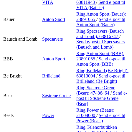
VITA
63811943
/
Send e-post
til
VITA (Batiste)
Ring Anton Sport (Bauer):
Bauer
Anton Sport
23891055
/
Send e-post
til
Anton Sport (Bauer)
Ring Specsavers (Bausch
and Lomb):
63816747
/
Bausch and Lomb
Specsavers
Send e-post
til Specsavers
(Bausch and Lomb)
Ring Anton Sport (BBB):
BBB
Anton Sport
23891055
/
Send e-post
til
Anton Sport (BBB)
Ring Brilleland (Be Bright):
Be Bright
Brilleland
63813004
/
Send e-post
til
Brilleland (Be Bright)
Ring Søstrene Grene
(Bear):
47486464
/
Send e-
Bear
Søstrene Grene
post
til Søstrene Grene
(Bear)
Ring Power (Beats):
Beats
Power
21004000
/
Send e-post
til
Power (Beats)
Ring Telenorbutikken