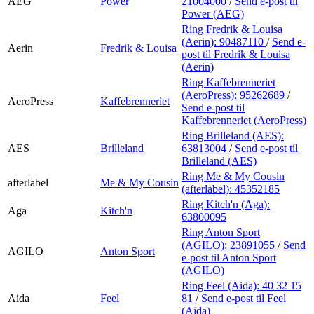
AEG
Power
21004000
/
Send e-post
til
Power (AEG)
Ring Fredrik & Louisa
(Aerin):
90487110
/
Send e-
Aerin
Fredrik & Louisa
post
til Fredrik & Louisa
(Aerin)
Ring Kaffebrenneriet
(AeroPress):
95262689
/
AeroPress
Kaffebrenneriet
Send e-post
til
Kaffebrenneriet (AeroPress)
Ring Brilleland (AES):
AES
Brilleland
63813004
/
Send e-post
til
Brilleland (AES)
Ring Me & My Cousin
afterlabel
Me & My Cousin
(afterlabel):
45352185
Ring Kitch'n (Aga):
Aga
Kitch'n
63800095
Ring Anton Sport
(AGILO):
23891055
/
Send
AGILO
Anton Sport
e-post
til Anton Sport
(AGILO)
Ring Feel (Aida):
40 32 15
Aida
Feel
81
/
Send e-post
til Feel
(Aida)