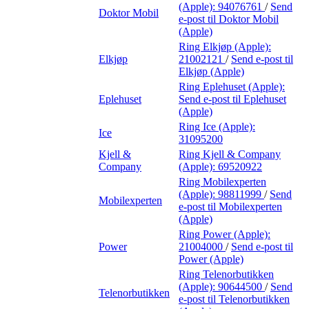
(Apple):
94076761
/
Send
Doktor Mobil
e-post
til Doktor Mobil
(Apple)
Ring Elkjøp (Apple):
Elkjøp
21002121
/
Send e-post
til
Elkjøp (Apple)
Ring Eplehuset (Apple):
Eplehuset
Send e-post
til Eplehuset
(Apple)
Ring Ice (Apple):
Ice
31095200
Kjell &
Ring Kjell & Company
Company
(Apple):
69520922
Ring Mobilexperten
(Apple):
98811999
/
Send
Mobilexperten
e-post
til Mobilexperten
(Apple)
Ring Power (Apple):
Power
21004000
/
Send e-post
til
Power (Apple)
Ring Telenorbutikken
(Apple):
90644500
/
Send
Telenorbutikken
e-post
til Telenorbutikken