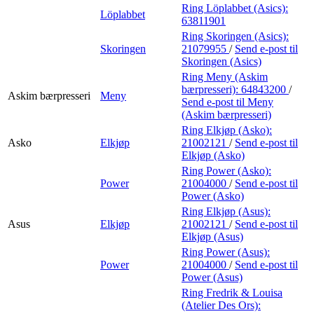
Ring Löplabbet (Asics):
Löplabbet
63811901
Ring Skoringen (Asics):
Skoringen
21079955
/
Send e-post
til
Skoringen (Asics)
Ring Meny (Askim
bærpresseri):
64843200
/
Askim bærpresseri
Meny
Send e-post
til Meny
(Askim bærpresseri)
Ring Elkjøp (Asko):
Asko
Elkjøp
21002121
/
Send e-post
til
Elkjøp (Asko)
Ring Power (Asko):
Power
21004000
/
Send e-post
til
Power (Asko)
Ring Elkjøp (Asus):
Asus
Elkjøp
21002121
/
Send e-post
til
Elkjøp (Asus)
Ring Power (Asus):
Power
21004000
/
Send e-post
til
Power (Asus)
Ring Fredrik & Louisa
(Atelier Des Ors):