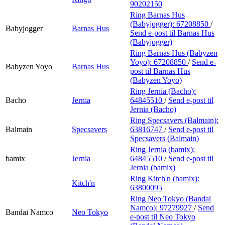
90202150
Ring Barnas Hus
(Babyjogger):
67208850
/
Babyjogger
Barnas Hus
Send e-post
til Barnas Hus
(Babyjogger)
Ring Barnas Hus (Babyzen
Yoyo):
67208850
/
Send e-
Babyzen Yoyo
Barnas Hus
post
til Barnas Hus
(Babyzen Yoyo)
Ring Jernia (Bacho):
Bacho
Jernia
64845510
/
Send e-post
til
Jernia (Bacho)
Ring Specsavers (Balmain):
Balmain
Specsavers
63816747
/
Send e-post
til
Specsavers (Balmain)
Ring Jernia (bamix):
bamix
Jernia
64845510
/
Send e-post
til
Jernia (bamix)
Ring Kitch'n (bamix):
Kitch'n
63800095
Ring Neo Tokyo (Bandai
Namco):
97279927
/
Send
Bandai Namco
Neo Tokyo
e-post
til Neo Tokyo