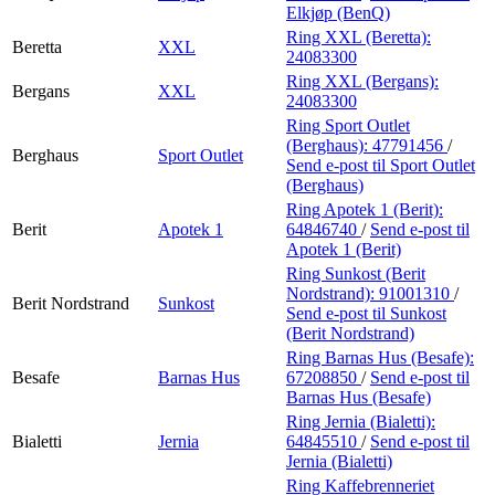
Elkjøp (BenQ)
Ring XXL (Beretta):
Beretta
XXL
24083300
Ring XXL (Bergans):
Bergans
XXL
24083300
Ring Sport Outlet
(Berghaus):
47791456
/
Berghaus
Sport Outlet
Send e-post
til Sport Outlet
(Berghaus)
Ring Apotek 1 (Berit):
Berit
Apotek 1
64846740
/
Send e-post
til
Apotek 1 (Berit)
Ring Sunkost (Berit
Nordstrand):
91001310
/
Berit Nordstrand
Sunkost
Send e-post
til Sunkost
(Berit Nordstrand)
Ring Barnas Hus (Besafe):
Besafe
Barnas Hus
67208850
/
Send e-post
til
Barnas Hus (Besafe)
Ring Jernia (Bialetti):
Bialetti
Jernia
64845510
/
Send e-post
til
Jernia (Bialetti)
Ring Kaffebrenneriet