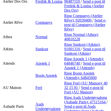
Atelier Des Ors
Fredrik & Louisa
90487110
/
Send e-post
til
Fredrik & Louisa (Atelier
Des Ors)
Ring Companys (Atelier
Rêve):
92039400
/
Send e-
Atelier Rêve
Companys
post
til Companys (Atelier
Rêve)
Ring Normal (Athea):
Athea
Normal
40810228
Ring Sunkost (Atkins):
Atkins
Sunkost
91001310
/
Send e-post
til
Sunkost (Atkins)
Ring Apotek 1 (Attends):
Attends
Apotek 1
64846740
/
Send e-post
til
Apotek 1 (Attends)
Ring Boots Apotek
Boots Apotek
(Attends):
64845600
Ring Feel (AU Maison):
40
AU Maison
Feel
32 15 81
/
Send e-post
til
Feel (AU Maison)
Ring Auds Undertøysalong
(Aubade Paris):
47515164
/
Auds
Aubade Paris
Send e-post
til Auds
Undertøysalong
Undertøysalong (Aubade