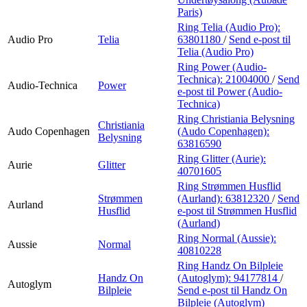
Paris)
Ring Telia (Audio Pro):
Audio Pro
Telia
63801180
/
Send e-post
til
Telia (Audio Pro)
Ring Power (Audio-
Technica):
21004000
/
Send
Audio-Technica
Power
e-post
til Power (Audio-
Technica)
Ring Christiania Belysning
Christiania
Audo Copenhagen
(Audo Copenhagen):
Belysning
63816590
Ring Glitter (Aurie):
Aurie
Glitter
40701605
Ring Strømmen Husflid
Strømmen
(Aurland):
63812320
/
Send
Aurland
Husflid
e-post
til Strømmen Husflid
(Aurland)
Ring Normal (Aussie):
Aussie
Normal
40810228
Ring Handz On Bilpleie
Handz On
(Autoglym):
94177814
/
Autoglym
Bilpleie
Send e-post
til Handz On
Bilpleie (Autoglym)