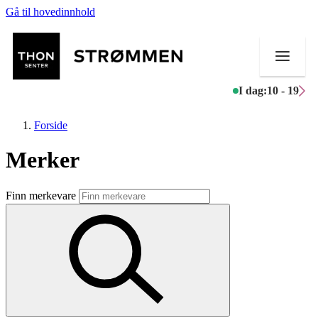
Gå til hovedinnhold
I dag:
10 - 19
Forside
Merker
Butikker
Finn merkevare
Mat og drikke
Helse
Aktiviteter
Tilbud