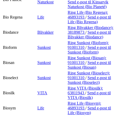
Naturkost
Send e-post
til Kinsarvik
Naturkost (Bio Planeté)
Ring Life (Bio Regena):
Bio Regena
Life
46893193
/
Send e-post
til
Life (Bio Regena)
Ring Blivakker (Biodance):
Biodance
Blivakker
38189873
/
Send e-post
til
Blivakker (Biodance)
Ring Sunkost (Bioform):
Bioform
Sunkost
91001310
/
Send e-post
til
Sunkost (Bioform)
Ring Sunkost (Biosan):
Biosan
Sunkost
91001310
/
Send e-post
til
Sunkost (Biosan)
Ring Sunkost (Bioselect):
Bioselect
Sunkost
91001310
/
Send e-post
til
Sunkost (Bioselect)
Ring VITA (Biosilk):
Biosilk
VITA
63811943
/
Send e-post
til
VITA (Biosilk)
Ring Life (Biosym):
Biosym
Life
46893193
/
Send e-post
til
Life (Biosym)