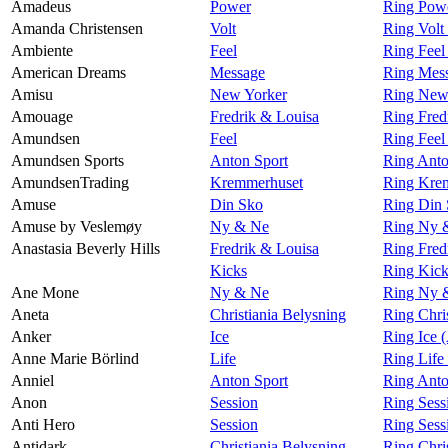
Amadeus
Power
Ring Pow
Amanda Christensen
Volt
Ring Volt
Ambiente
Feel
Ring Feel
American Dreams
Message
Ring Mes
Amisu
New Yorker
Ring New
Amouage
Fredrik & Louisa
Ring Fred
Amundsen
Feel
Ring Fee
Amundsen Sports
Anton Sport
Ring Anto
AmundsenTrading
Kremmerhuset
Ring Kre
Amuse
Din Sko
Ring Din
Amuse by Veslemøy
Ny & Ne
Ring Ny 
Anastasia Beverly Hills
Fredrik & Louisa
Ring Fred
Kicks
Ring Kick
Ane Mone
Ny & Ne
Ring Ny 
Aneta
Christiania Belysning
Ring Chri
Anker
Ice
Ring Ice 
Anne Marie Börlind
Life
Ring Life
Anniel
Anton Sport
Ring Anto
Anon
Session
Ring Sess
Anti Hero
Session
Ring Sess
Antidark
Christiania Belysning
Ring Chri