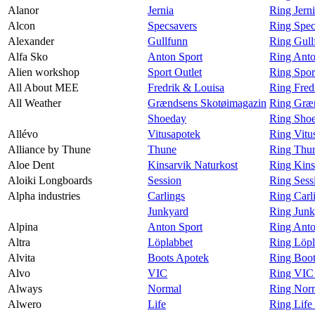
Alanor
Jernia
Ring Jern
Alcon
Specsavers
Ring Spec
Alexander
Gullfunn
Ring Gull
Alfa Sko
Anton Sport
Ring Anto
Alien workshop
Sport Outlet
Ring Spor
All About MEE
Fredrik & Louisa
Ring Fred
All Weather
Grændsens Skotøimagazin
Ring Græn
Shoeday
Ring Shoe
Allévo
Vitusapotek
Ring Vitu
Alliance by Thune
Thune
Ring Thun
Aloe Dent
Kinsarvik Naturkost
Ring Kins
Aloiki Longboards
Session
Ring Sess
Alpha industries
Carlings
Ring Carli
Junkyard
Ring Junk
Alpina
Anton Sport
Ring Anto
Altra
Löplabbet
Ring Löpl
Alvita
Boots Apotek
Ring Boot
Alvo
VIC
Ring VIC
Always
Normal
Ring Nor
Alwero
Life
Ring Life