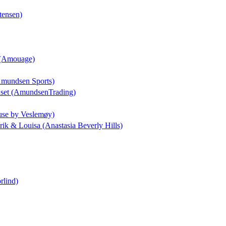
tensen)
a (Amouage)
(Amundsen Sports)
uset (AmundsenTrading)
use by Veslemøy)
drik & Louisa (Anastasia Beverly Hills)
rlind)