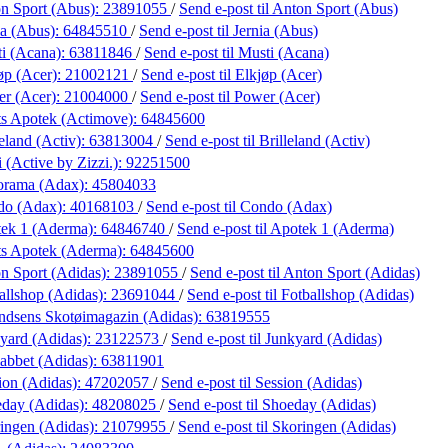
n Sport (Abus):
23891055
/
Send e-post
til Anton Sport (Abus)
ia (Abus):
64845510
/
Send e-post
til Jernia (Abus)
i (Acana):
63811846
/
Send e-post
til Musti (Acana)
øp (Acer):
21002121
/
Send e-post
til Elkjøp (Acer)
r (Acer):
21004000
/
Send e-post
til Power (Acer)
s Apotek (Actimove):
64845600
eland (Activ):
63813004
/
Send e-post
til Brilleland (Activ)
 (Active by Zizzi.):
92251500
orama (Adax):
45804033
do (Adax):
40168103
/
Send e-post
til Condo (Adax)
ek 1 (Aderma):
64846740
/
Send e-post
til Apotek 1 (Aderma)
s Apotek (Aderma):
64845600
n Sport (Adidas):
23891055
/
Send e-post
til Anton Sport (Adidas)
allshop (Adidas):
23691044
/
Send e-post
til Fotballshop (Adidas)
dsens Skotøimagazin (Adidas):
63819555
yard (Adidas):
23122573
/
Send e-post
til Junkyard (Adidas)
abbet (Adidas):
63811901
ion (Adidas):
47202057
/
Send e-post
til Session (Adidas)
day (Adidas):
48208025
/
Send e-post
til Shoeday (Adidas)
ingen (Adidas):
21079955
/
Send e-post
til Skoringen (Adidas)