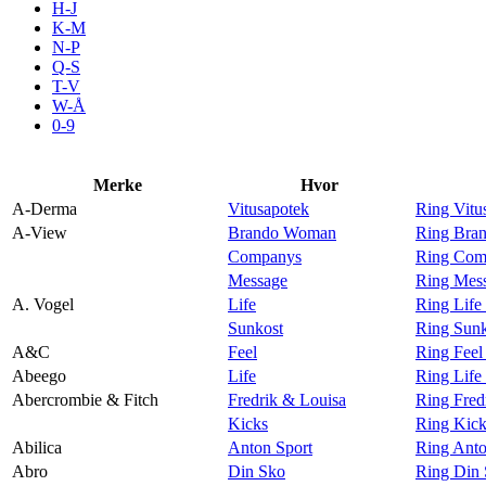
H-J
Aktiviteter
K-M
N-P
Q-S
T-V
Tilbud
W-Å
0-9
Inspirasjon
Merke
Hvor
A-Derma
Vitusapotek
Ring Vitu
A-View
Brando Woman
Ring Bra
Companys
Ring Com
Søk
Message
Ring Mes
A. Vogel
Life
Ring Life
Sunkost
Ring Sunk
A&C
Feel
Ring Fee
Abeego
Life
Ring Life
Åpningstider
Abercrombie & Fitch
Fredrik & Louisa
Ring Fred
Kicks
Ring Kick
Praktisk informasjon
Abilica
Anton Sport
Ring Anto
Ledige stillinger
Abro
Din Sko
Ring Din 