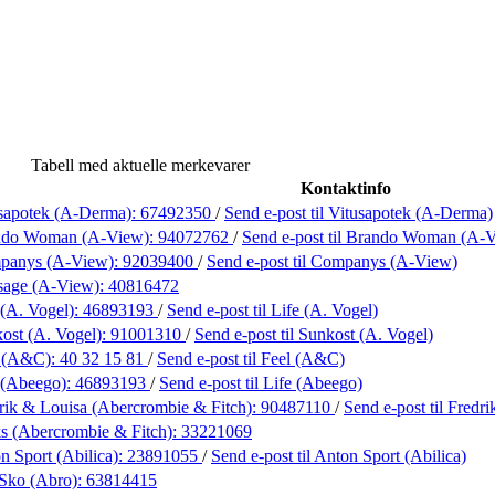
Tabell med aktuelle merkevarer
Kontaktinfo
sapotek (A-Derma):
67492350
/
Send e-post
til Vitusapotek (A-Derma)
ndo Woman (A-View):
94072762
/
Send e-post
til Brando Woman (A-
panys (A-View):
92039400
/
Send e-post
til Companys (A-View)
sage (A-View):
40816472
 (A. Vogel):
46893193
/
Send e-post
til Life (A. Vogel)
ost (A. Vogel):
91001310
/
Send e-post
til Sunkost (A. Vogel)
l (A&C):
40 32 15 81
/
Send e-post
til Feel (A&C)
 (Abeego):
46893193
/
Send e-post
til Life (Abeego)
rik & Louisa (Abercrombie & Fitch):
90487110
/
Send e-post
til Fredr
s (Abercrombie & Fitch):
33221069
n Sport (Abilica):
23891055
/
Send e-post
til Anton Sport (Abilica)
Sko (Abro):
63814415