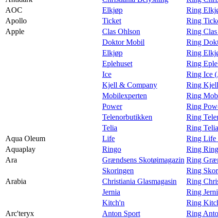
AOC
Elkjøp
Ring Elk
Apollo
Ticket
Ring Tick
Apple
Clas Ohlson
Ring Clas
Doktor Mobil
Ring Dokt
Elkjøp
Ring Elkj
Eplehuset
Ring Eple
Ice
Ring Ice 
Kjell & Company
Ring Kjel
Mobilexperten
Ring Mobi
Power
Ring Powe
Telenorbutikken
Ring Tele
Telia
Ring Teli
Aqua Oleum
Life
Ring Life
Aquaplay
Ringo
Ring Ring
Ara
Grændsens Skotøimagazin
Ring Græn
Skoringen
Ring Skor
Arabia
Christiania Glasmagasin
Ring Chri
Jernia
Ring Jern
Kitch'n
Ring Kitc
Arc'teryx
Anton Sport
Ring Anto