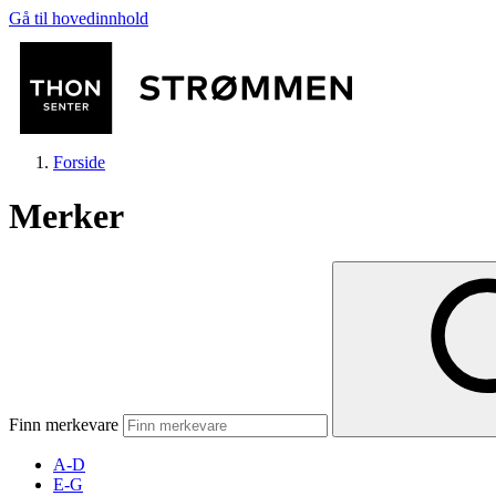
Gå til hovedinnhold
Forside
Merker
Butikker
Mat og drikke
Finn merkevare
Helse
A-D
E-G