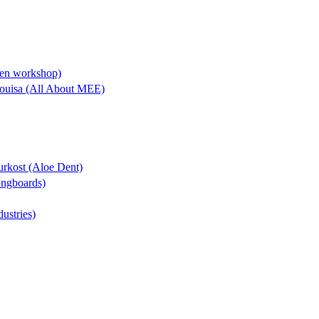
lien workshop)
 Louisa (All About MEE)
turkost (Aloe Dent)
Longboards)
dustries)