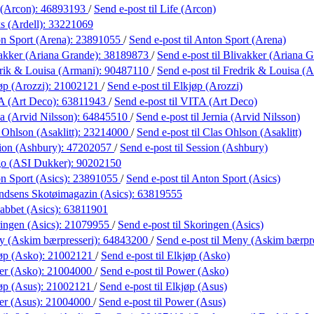
 (Arcon):
46893193
/
Send e-post
til Life (Arcon)
s (Ardell):
33221069
n Sport (Arena):
23891055
/
Send e-post
til Anton Sport (Arena)
akker (Ariana Grande):
38189873
/
Send e-post
til Blivakker (Ariana 
rik & Louisa (Armani):
90487110
/
Send e-post
til Fredrik & Louisa (
øp (Arozzi):
21002121
/
Send e-post
til Elkjøp (Arozzi)
A (Art Deco):
63811943
/
Send e-post
til VITA (Art Deco)
ia (Arvid Nilsson):
64845510
/
Send e-post
til Jernia (Arvid Nilsson)
 Ohlson (Asaklitt):
23214000
/
Send e-post
til Clas Ohlson (Asaklitt)
ion (Ashbury):
47202057
/
Send e-post
til Session (Ashbury)
go (ASI Dukker):
90202150
n Sport (Asics):
23891055
/
Send e-post
til Anton Sport (Asics)
dsens Skotøimagazin (Asics):
63819555
abbet (Asics):
63811901
ingen (Asics):
21079955
/
Send e-post
til Skoringen (Asics)
 (Askim bærpresseri):
64843200
/
Send e-post
til Meny (Askim bærpre
øp (Asko):
21002121
/
Send e-post
til Elkjøp (Asko)
er (Asko):
21004000
/
Send e-post
til Power (Asko)
øp (Asus):
21002121
/
Send e-post
til Elkjøp (Asus)
r (Asus):
21004000
/
Send e-post
til Power (Asus)