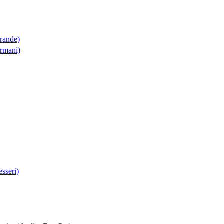
Grande)
Armani)
sseri)