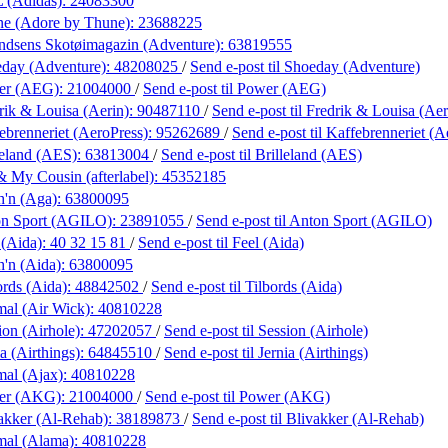
 (Adidas):
24083300
ne (Adore by Thune):
23688225
dsens Skotøimagazin (Adventure):
63819555
day (Adventure):
48208025
/
Send e-post
til Shoeday (Adventure)
er (AEG):
21004000
/
Send e-post
til Power (AEG)
rik & Louisa (Aerin):
90487110
/
Send e-post
til Fredrik & Louisa (Aer
ebrenneriet (AeroPress):
95262689
/
Send e-post
til Kaffebrenneriet (A
leland (AES):
63813004
/
Send e-post
til Brilleland (AES)
 My Cousin (afterlabel):
45352185
h'n (Aga):
63800095
on Sport (AGILO):
23891055
/
Send e-post
til Anton Sport (AGILO)
 (Aida):
40 32 15 81
/
Send e-post
til Feel (Aida)
h'n (Aida):
63800095
ords (Aida):
48842502
/
Send e-post
til Tilbords (Aida)
al (Air Wick):
40810228
ion (Airhole):
47202057
/
Send e-post
til Session (Airhole)
a (Airthings):
64845510
/
Send e-post
til Jernia (Airthings)
al (Ajax):
40810228
er (AKG):
21004000
/
Send e-post
til Power (AKG)
akker (Al-Rehab):
38189873
/
Send e-post
til Blivakker (Al-Rehab)
mal (Alama):
40810228