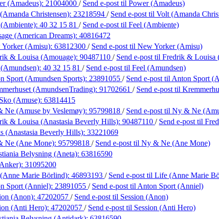
er (Amadeus):
21004000
/
Send e-post
til Power (Amadeus)
 (Amanda Christensen):
23218594
/
Send e-post
til Volt (Amanda Chris
 (Ambiente):
40 32 15 81
/
Send e-post
til Feel (Ambiente)
sage (American Dreams):
40816472
 Yorker (Amisu):
63812300
/
Send e-post
til New Yorker (Amisu)
rik & Louisa (Amouage):
90487110
/
Send e-post
til Fredrik & Louis
l (Amundsen):
40 32 15 81
/
Send e-post
til Feel (Amundsen)
n Sport (Amundsen Sports):
23891055
/
Send e-post
til Anton Sport 
mmerhuset (AmundsenTrading):
91702661
/
Send e-post
til Kremmerh
 Sko (Amuse):
63814415
& Ne (Amuse by Veslemøy):
95799818
/
Send e-post
til Ny & Ne (Am
rik & Louisa (Anastasia Beverly Hills):
90487110
/
Send e-post
til Fre
s (Anastasia Beverly Hills):
33221069
& Ne (Ane Mone):
95799818
/
Send e-post
til Ny & Ne (Ane Mone)
stiania Belysning (Aneta):
63816590
(Anker):
31095200
 (Anne Marie Börlind):
46893193
/
Send e-post
til Life (Anne Marie Bö
n Sport (Anniel):
23891055
/
Send e-post
til Anton Sport (Anniel)
ion (Anon):
47202057
/
Send e-post
til Session (Anon)
ion (Anti Hero):
47202057
/
Send e-post
til Session (Anti Hero)
stiania Belysning (Antidark):
63816590