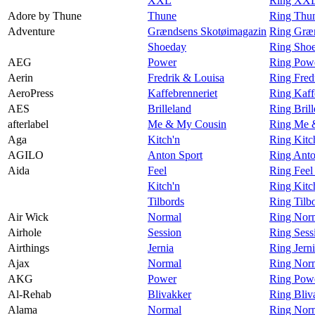
XXL
Ring XXL
Adore by Thune
Thune
Ring Thu
Adventure
Grændsens Skotøimagazin
Ring Græn
Shoeday
Ring Shoe
AEG
Power
Ring Pow
Aerin
Fredrik & Louisa
Ring Fred
AeroPress
Kaffebrenneriet
Ring Kaff
AES
Brilleland
Ring Bril
afterlabel
Me & My Cousin
Ring Me &
Aga
Kitch'n
Ring Kitc
AGILO
Anton Sport
Ring Ant
Aida
Feel
Ring Feel
Kitch'n
Ring Kitc
Tilbords
Ring Tilb
Air Wick
Normal
Ring Norm
Airhole
Session
Ring Sess
Airthings
Jernia
Ring Jerni
Ajax
Normal
Ring Norm
AKG
Power
Ring Pow
Al-Rehab
Blivakker
Ring Bliv
Alama
Normal
Ring Nor