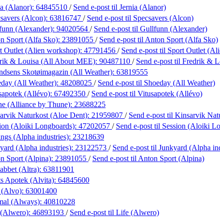
ia (Alanor):
64845510
/
Send e-post
til Jernia (Alanor)
savers (Alcon):
63816747
/
Send e-post
til Specsavers (Alcon)
funn (Alexander):
94020564
/
Send e-post
til Gullfunn (Alexander)
n Sport (Alfa Sko):
23891055
/
Send e-post
til Anton Sport (Alfa Sko)
t Outlet (Alien workshop):
47791456
/
Send e-post
til Sport Outlet (A
rik & Louisa (All About MEE):
90487110
/
Send e-post
til Fredrik &
dsens Skotøimagazin (All Weather):
63819555
day (All Weather):
48208025
/
Send e-post
til Shoeday (All Weather)
sapotek (Allévo):
67492350
/
Send e-post
til Vitusapotek (Allévo)
e (Alliance by Thune):
23688225
arvik Naturkost (Aloe Dent):
21959807
/
Send e-post
til Kinsarvik Na
ion (Aloiki Longboards):
47202057
/
Send e-post
til Session (Aloiki 
ngs (Alpha industries):
23218639
yard (Alpha industries):
23122573
/
Send e-post
til Junkyard (Alpha in
n Sport (Alpina):
23891055
/
Send e-post
til Anton Sport (Alpina)
abbet (Altra):
63811901
s Apotek (Alvita):
64845600
 (Alvo):
63001400
mal (Always):
40810228
 (Alwero):
46893193
/
Send e-post
til Life (Alwero)