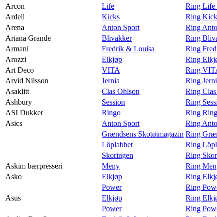
Arcon
Life
Ring Life
Ardell
Kicks
Ring Kick
Arena
Anton Sport
Ring Anto
Ariana Grande
Blivakker
Ring Bliv
Armani
Fredrik & Louisa
Ring Fred
Arozzi
Elkjøp
Ring Elkj
Art Deco
VITA
Ring VIT
Arvid Nilsson
Jernia
Ring Jern
Asaklitt
Clas Ohlson
Ring Clas
Ashbury
Session
Ring Sess
ASI Dukker
Ringo
Ring Rin
Asics
Anton Sport
Ring Anto
Grændsens Skotøimagazin
Ring Græn
Löplabbet
Ring Löpl
Skoringen
Ring Skor
Askim bærpresseri
Meny
Ring Meny
Asko
Elkjøp
Ring Elkj
Power
Ring Pow
Asus
Elkjøp
Ring Elkj
Power
Ring Powe