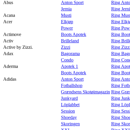
Abus
Anton Sport
Ring Anto
Magasin
Jernia
Ring Jern
Acana
Musti
Ring Must
Gavekort
Acer
Elkjøp
Ring Elkj
Finn frem
Power
Ring Powe
Actimove
Boots Apotek
Ring Boot
Kundeklubb
Activ
Brilleland
Ring Brill
Active by Zizzi.
Zizzi
Ring Zizzi
Adax
Bagorama
Ring Bag
Condo
Ring Con
Aderma
Apotek 1
Ring Apot
Boots Apotek
Ring Boot
Adidas
Anton Sport
Ring Anto
Fotballshop
Ring Fotb
Grændsens Skotøimagazin
Ring Græn
Junkyard
Ring Junk
Löplabbet
Ring Löpl
Session
Ring Sess
Shoeday
Ring Shoe
Skoringen
Ring Skor