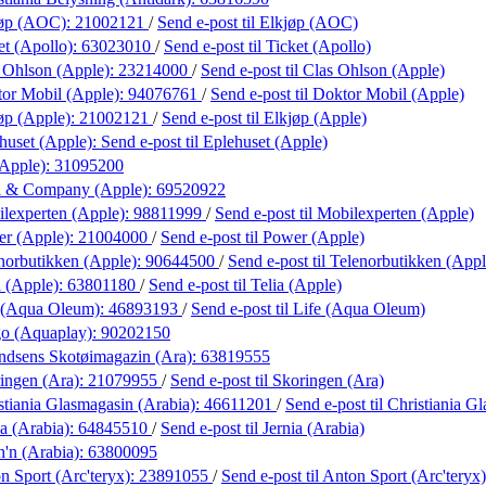
jøp (AOC):
21002121
/
Send e-post
til Elkjøp (AOC)
et (Apollo):
63023010
/
Send e-post
til Ticket (Apollo)
 Ohlson (Apple):
23214000
/
Send e-post
til Clas Ohlson (Apple)
or Mobil (Apple):
94076761
/
Send e-post
til Doktor Mobil (Apple)
øp (Apple):
21002121
/
Send e-post
til Elkjøp (Apple)
huset (Apple):
Send e-post
til Eplehuset (Apple)
(Apple):
31095200
l & Company (Apple):
69520922
lexperten (Apple):
98811999
/
Send e-post
til Mobilexperten (Apple)
r (Apple):
21004000
/
Send e-post
til Power (Apple)
norbutikken (Apple):
90644500
/
Send e-post
til Telenorbutikken (Appl
a (Apple):
63801180
/
Send e-post
til Telia (Apple)
 (Aqua Oleum):
46893193
/
Send e-post
til Life (Aqua Oleum)
o (Aquaplay):
90202150
dsens Skotøimagazin (Ara):
63819555
ingen (Ara):
21079955
/
Send e-post
til Skoringen (Ara)
stiania Glasmagasin (Arabia):
46611201
/
Send e-post
til Christiania G
ia (Arabia):
64845510
/
Send e-post
til Jernia (Arabia)
h'n (Arabia):
63800095
n Sport (Arc'teryx):
23891055
/
Send e-post
til Anton Sport (Arc'teryx)