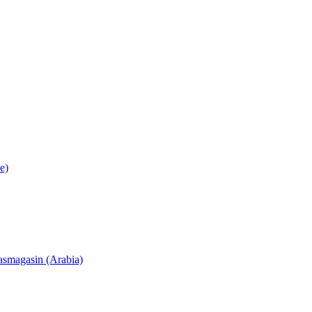
e)
lasmagasin (Arabia)