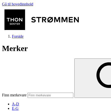
Gå til hovedinnhold
Forside
Merker
Butikker
Mat og drikke
Finn merkevare
Helse
A-D
E-G