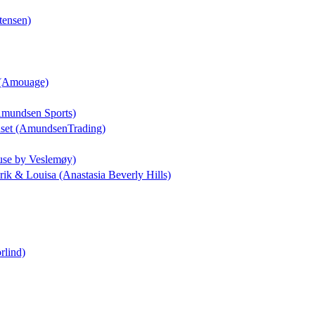
tensen)
a (Amouage)
(Amundsen Sports)
uset (AmundsenTrading)
use by Veslemøy)
drik & Louisa (Anastasia Beverly Hills)
rlind)