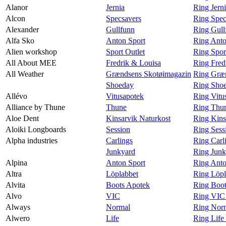
Alanor
Jernia
Ring Jern
Alcon
Specsavers
Ring Spec
Alexander
Gullfunn
Ring Gull
Alfa Sko
Anton Sport
Ring Anto
Alien workshop
Sport Outlet
Ring Spor
All About MEE
Fredrik & Louisa
Ring Fred
All Weather
Grændsens Skotøimagazin
Ring Græn
Shoeday
Ring Shoe
Allévo
Vitusapotek
Ring Vitu
Alliance by Thune
Thune
Ring Thun
Aloe Dent
Kinsarvik Naturkost
Ring Kins
Aloiki Longboards
Session
Ring Sess
Alpha industries
Carlings
Ring Carli
Junkyard
Ring Junk
Alpina
Anton Sport
Ring Anto
Altra
Löplabbet
Ring Löpl
Alvita
Boots Apotek
Ring Boot
Alvo
VIC
Ring VIC
Always
Normal
Ring Nor
Alwero
Life
Ring Life