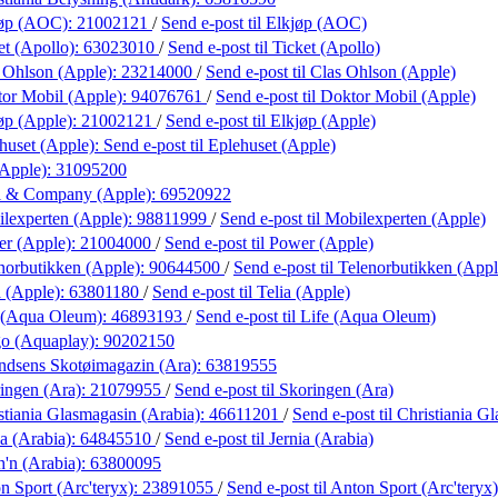
jøp (AOC):
21002121
/
Send e-post
til Elkjøp (AOC)
et (Apollo):
63023010
/
Send e-post
til Ticket (Apollo)
 Ohlson (Apple):
23214000
/
Send e-post
til Clas Ohlson (Apple)
or Mobil (Apple):
94076761
/
Send e-post
til Doktor Mobil (Apple)
øp (Apple):
21002121
/
Send e-post
til Elkjøp (Apple)
huset (Apple):
Send e-post
til Eplehuset (Apple)
(Apple):
31095200
l & Company (Apple):
69520922
lexperten (Apple):
98811999
/
Send e-post
til Mobilexperten (Apple)
r (Apple):
21004000
/
Send e-post
til Power (Apple)
norbutikken (Apple):
90644500
/
Send e-post
til Telenorbutikken (Appl
a (Apple):
63801180
/
Send e-post
til Telia (Apple)
 (Aqua Oleum):
46893193
/
Send e-post
til Life (Aqua Oleum)
o (Aquaplay):
90202150
dsens Skotøimagazin (Ara):
63819555
ingen (Ara):
21079955
/
Send e-post
til Skoringen (Ara)
stiania Glasmagasin (Arabia):
46611201
/
Send e-post
til Christiania G
ia (Arabia):
64845510
/
Send e-post
til Jernia (Arabia)
h'n (Arabia):
63800095
n Sport (Arc'teryx):
23891055
/
Send e-post
til Anton Sport (Arc'teryx)