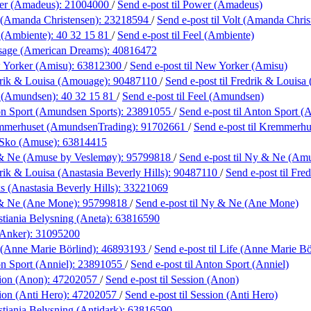
er (Amadeus):
21004000
/
Send e-post
til Power (Amadeus)
 (Amanda Christensen):
23218594
/
Send e-post
til Volt (Amanda Chris
 (Ambiente):
40 32 15 81
/
Send e-post
til Feel (Ambiente)
sage (American Dreams):
40816472
 Yorker (Amisu):
63812300
/
Send e-post
til New Yorker (Amisu)
rik & Louisa (Amouage):
90487110
/
Send e-post
til Fredrik & Louis
l (Amundsen):
40 32 15 81
/
Send e-post
til Feel (Amundsen)
n Sport (Amundsen Sports):
23891055
/
Send e-post
til Anton Sport 
mmerhuset (AmundsenTrading):
91702661
/
Send e-post
til Kremmerh
 Sko (Amuse):
63814415
& Ne (Amuse by Veslemøy):
95799818
/
Send e-post
til Ny & Ne (Am
rik & Louisa (Anastasia Beverly Hills):
90487110
/
Send e-post
til Fre
s (Anastasia Beverly Hills):
33221069
& Ne (Ane Mone):
95799818
/
Send e-post
til Ny & Ne (Ane Mone)
stiania Belysning (Aneta):
63816590
(Anker):
31095200
 (Anne Marie Börlind):
46893193
/
Send e-post
til Life (Anne Marie Bö
n Sport (Anniel):
23891055
/
Send e-post
til Anton Sport (Anniel)
ion (Anon):
47202057
/
Send e-post
til Session (Anon)
ion (Anti Hero):
47202057
/
Send e-post
til Session (Anti Hero)
stiania Belysning (Antidark):
63816590