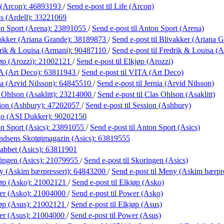
 (Arcon):
46893193
/
Send e-post
til Life (Arcon)
s (Ardell):
33221069
n Sport (Arena):
23891055
/
Send e-post
til Anton Sport (Arena)
akker (Ariana Grande):
38189873
/
Send e-post
til Blivakker (Ariana 
rik & Louisa (Armani):
90487110
/
Send e-post
til Fredrik & Louisa (
øp (Arozzi):
21002121
/
Send e-post
til Elkjøp (Arozzi)
A (Art Deco):
63811943
/
Send e-post
til VITA (Art Deco)
ia (Arvid Nilsson):
64845510
/
Send e-post
til Jernia (Arvid Nilsson)
 Ohlson (Asaklitt):
23214000
/
Send e-post
til Clas Ohlson (Asaklitt)
ion (Ashbury):
47202057
/
Send e-post
til Session (Ashbury)
go (ASI Dukker):
90202150
n Sport (Asics):
23891055
/
Send e-post
til Anton Sport (Asics)
dsens Skotøimagazin (Asics):
63819555
abbet (Asics):
63811901
ingen (Asics):
21079955
/
Send e-post
til Skoringen (Asics)
 (Askim bærpresseri):
64843200
/
Send e-post
til Meny (Askim bærpre
øp (Asko):
21002121
/
Send e-post
til Elkjøp (Asko)
er (Asko):
21004000
/
Send e-post
til Power (Asko)
øp (Asus):
21002121
/
Send e-post
til Elkjøp (Asus)
r (Asus):
21004000
/
Send e-post
til Power (Asus)