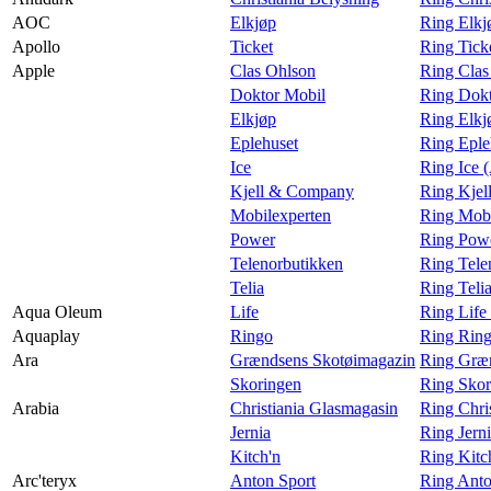
AOC
Elkjøp
Ring Elk
Apollo
Ticket
Ring Tick
Apple
Clas Ohlson
Ring Clas
Doktor Mobil
Ring Dokt
Elkjøp
Ring Elkj
Eplehuset
Ring Eple
Ice
Ring Ice 
Kjell & Company
Ring Kjel
Mobilexperten
Ring Mobi
Power
Ring Powe
Telenorbutikken
Ring Tele
Telia
Ring Teli
Aqua Oleum
Life
Ring Life
Aquaplay
Ringo
Ring Ring
Ara
Grændsens Skotøimagazin
Ring Græn
Skoringen
Ring Skor
Arabia
Christiania Glasmagasin
Ring Chri
Jernia
Ring Jern
Kitch'n
Ring Kitc
Arc'teryx
Anton Sport
Ring Anto