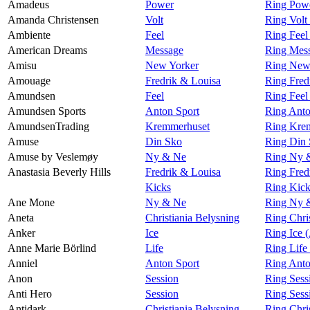
Amadeus
Power
Ring Pow
Amanda Christensen
Volt
Ring Volt
Ambiente
Feel
Ring Feel
American Dreams
Message
Ring Mes
Amisu
New Yorker
Ring New
Amouage
Fredrik & Louisa
Ring Fred
Amundsen
Feel
Ring Fee
Amundsen Sports
Anton Sport
Ring Anto
AmundsenTrading
Kremmerhuset
Ring Kre
Amuse
Din Sko
Ring Din
Amuse by Veslemøy
Ny & Ne
Ring Ny 
Anastasia Beverly Hills
Fredrik & Louisa
Ring Fred
Kicks
Ring Kick
Ane Mone
Ny & Ne
Ring Ny 
Aneta
Christiania Belysning
Ring Chri
Anker
Ice
Ring Ice 
Anne Marie Börlind
Life
Ring Life
Anniel
Anton Sport
Ring Anto
Anon
Session
Ring Sess
Anti Hero
Session
Ring Sess
Antidark
Christiania Belysning
Ring Chri