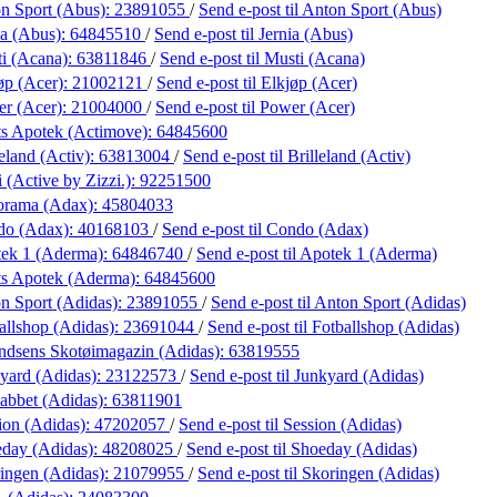
n Sport (Abus):
23891055
/
Send e-post
til Anton Sport (Abus)
ia (Abus):
64845510
/
Send e-post
til Jernia (Abus)
i (Acana):
63811846
/
Send e-post
til Musti (Acana)
øp (Acer):
21002121
/
Send e-post
til Elkjøp (Acer)
r (Acer):
21004000
/
Send e-post
til Power (Acer)
s Apotek (Actimove):
64845600
eland (Activ):
63813004
/
Send e-post
til Brilleland (Activ)
 (Active by Zizzi.):
92251500
orama (Adax):
45804033
do (Adax):
40168103
/
Send e-post
til Condo (Adax)
ek 1 (Aderma):
64846740
/
Send e-post
til Apotek 1 (Aderma)
s Apotek (Aderma):
64845600
n Sport (Adidas):
23891055
/
Send e-post
til Anton Sport (Adidas)
allshop (Adidas):
23691044
/
Send e-post
til Fotballshop (Adidas)
dsens Skotøimagazin (Adidas):
63819555
yard (Adidas):
23122573
/
Send e-post
til Junkyard (Adidas)
abbet (Adidas):
63811901
ion (Adidas):
47202057
/
Send e-post
til Session (Adidas)
day (Adidas):
48208025
/
Send e-post
til Shoeday (Adidas)
ingen (Adidas):
21079955
/
Send e-post
til Skoringen (Adidas)