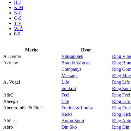
H-J
Aktiviteter
K-M
N-P
Q-S
T-V
Tilbud
W-Å
0-9
Inspirasjon
Merke
Hvor
A-Derma
Vitusapotek
Ring Vitu
A-View
Brando Woman
Ring Bra
Companys
Ring Com
Søk
Message
Ring Mes
A. Vogel
Life
Ring Life
Sunkost
Ring Sunk
A&C
Feel
Ring Fee
Abeego
Life
Ring Life
Åpningstider
Abercrombie & Fitch
Fredrik & Louisa
Ring Fred
Kicks
Ring Kick
Praktisk informasjon
Abilica
Anton Sport
Ring Anto
Ledige stillinger
Abro
Din Sko
Ring Din 