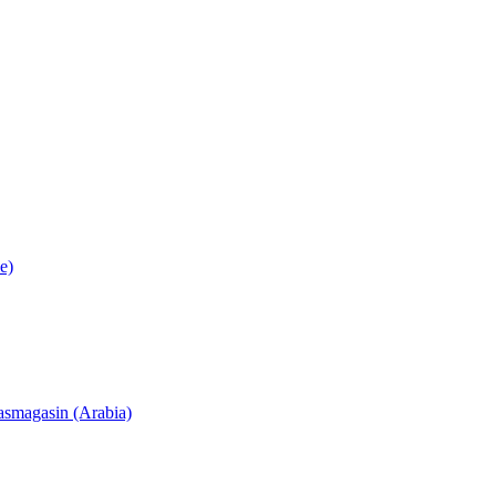
e)
lasmagasin (Arabia)