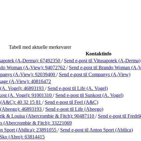
Tabell med aktuelle merkevarer
Kontaktinfo
sapotek (A-Derma):
67492350
/
Send e-post
til Vitusapotek (A-Derma)
ndo Woman (A-View):
94072762
/
Send e-post
til Brando Woman (A-
panys (A-View):
92039400
/
Send e-post
til Companys (A-View)
sage (A-View):
40816472
 (A. Vogel):
46893193
/
Send e-post
til Life (A. Vogel)
ost (A. Vogel):
91001310
/
Send e-post
til Sunkost (A. Vogel)
l (A&C):
40 32 15 81
/
Send e-post
til Feel (A&C)
 (Abeego):
46893193
/
Send e-post
til Life (Abeego)
rik & Louisa (Abercrombie & Fitch):
90487110
/
Send e-post
til Fredr
s (Abercrombie & Fitch):
33221069
n Sport (Abilica):
23891055
/
Send e-post
til Anton Sport (Abilica)
Sko (Abro):
63814415