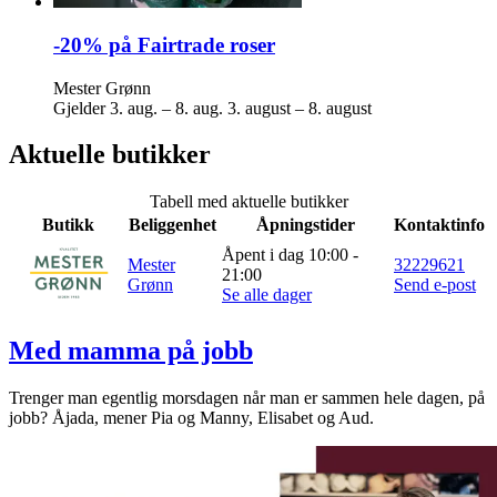
-20% på Fairtrade roser
Mester Grønn
Gjelder
3. aug. – 8. aug.
3. august – 8. august
Aktuelle butikker
Tabell med aktuelle butikker
Butikk
Beliggenhet
Åpningstider
Kontaktinfo
Åpent i dag 10:00 -
Mester
32229621
21:00
Grønn
Send e-post
Se alle dager
Med mamma på jobb
Trenger man egentlig morsdagen når man er sammen hele dagen, på
jobb? Åjada, mener Pia og Manny, Elisabet og Aud.