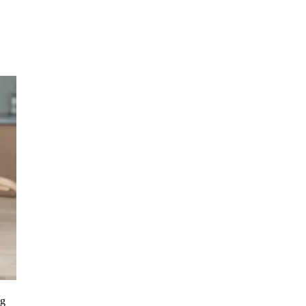
Inspirasjon
Søk
Åpningstider
Praktisk informasjon
Ledige stillinger
Magasin
Gavekort
Finn frem
Kundeklubb
ag