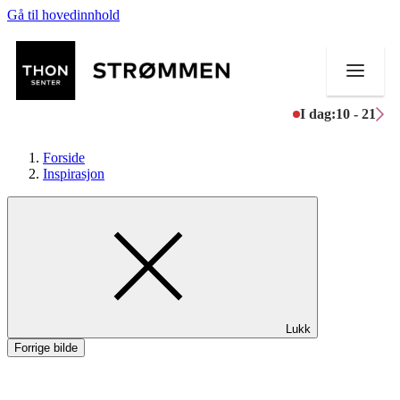
Gå til hovedinnhold
I dag:
10 - 21
Forside
Inspirasjon
Butikker
Mat og drikke
Helse
Lukk
Aktiviteter
Forrige bilde
Tilbud