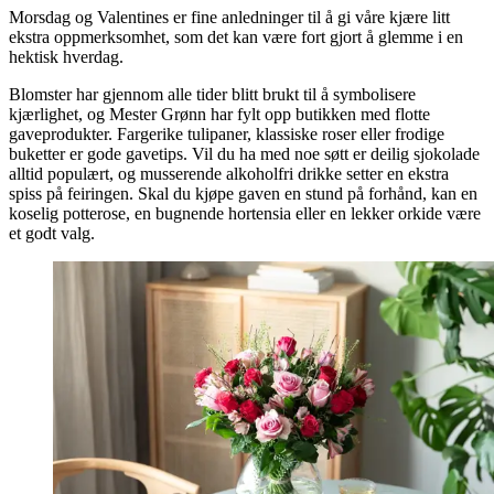
Morsdag og Valentines er fine anledninger til å gi våre kjære litt
ekstra oppmerksomhet, som det kan være fort gjort å glemme i en
hektisk hverdag.
Blomster har gjennom alle tider blitt brukt til å symbolisere
kjærlighet, og Mester Grønn har fylt opp butikken med flotte
gaveprodukter. Fargerike tulipaner, klassiske roser eller frodige
buketter er gode gavetips. Vil du ha med noe søtt er deilig sjokolade
alltid populært, og musserende alkoholfri drikke setter en ekstra
spiss på feiringen. Skal du kjøpe gaven en stund på forhånd, kan en
koselig potterose, en bugnende hortensia eller en lekker orkide være
et godt valg.