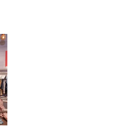
Inspirasjon
Søk
Åpningstider
Praktisk informasjon
Ledige stillinger
Magasin
Gavekort
Finn frem
Kundeklubb