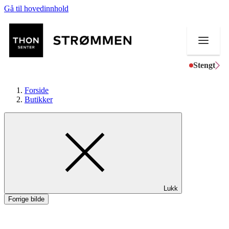
Gå til hovedinnhold
Stengt
Forside
Butikker
Butikker
Mat og drikke
Helse
Lukk
Aktiviteter
Forrige bilde
Tilbud