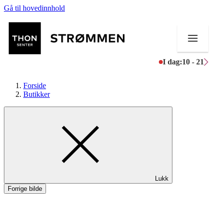
Gå til hovedinnhold
I dag:
10 - 21
Forside
Butikker
Butikker
Mat og drikke
Helse
Lukk
Aktiviteter
Forrige bilde
Tilbud