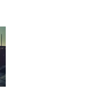
Inspirasjon
Søk
Åpningstider
Praktisk informasjon
Ledige stillinger
Magasin
Gavekort
Finn frem
Kundeklubb