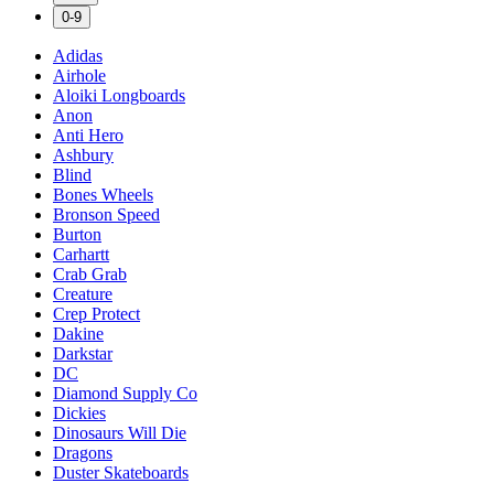
0-9
Adidas
Airhole
Aloiki Longboards
Anon
Anti Hero
Ashbury
Blind
Bones Wheels
Bronson Speed
Burton
Carhartt
Crab Grab
Creature
Crep Protect
Dakine
Darkstar
DC
Diamond Supply Co
Dickies
Dinosaurs Will Die
Dragons
Duster Skateboards