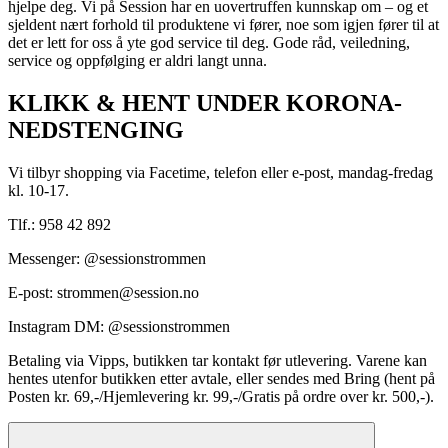
hjelpe deg. Vi på Session har en uovertruffen kunnskap om – og et
sjeldent nært forhold til produktene vi fører, noe som igjen fører til at
det er lett for oss å yte god service til deg. Gode råd, veiledning,
service og oppfølging er aldri langt unna.
KLIKK & HENT UNDER KORONA-
NEDSTENGING
Vi tilbyr shopping via Facetime, telefon eller e-post, mandag-fredag
kl. 10-17.
Tlf.: 958 42 892
Messenger: @sessionstrommen
E-post: strommen@session.no
Instagram DM: @sessionstrommen
Betaling via Vipps, butikken tar kontakt før utlevering. Varene kan
hentes utenfor butikken etter avtale, eller sendes med Bring (hent på
Posten kr. 69,-/Hjemlevering kr. 99,-/Gratis på ordre over kr. 500,-).