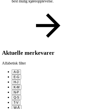
best mulig kjøreopplevelse.
Aktuelle merkevarer
Alfabetisk filter
A-D
E-G
H-J
K-M
N-P
Q-S
T-V
W-Å