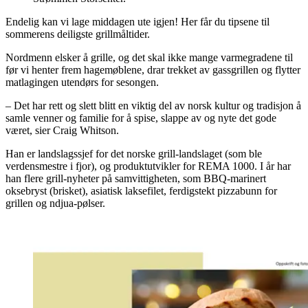
Endelig kan vi lage middagen ute igjen! Her får du tipsene til
sommerens deiligste grillmåltider.
Nordmenn elsker å grille, og det skal ikke mange varmegradene til
før vi henter frem hagemøblene, drar trekket av gassgrillen og flytter
matlagingen utendørs for sesongen.
– Det har rett og slett blitt en viktig del av norsk kultur og tradisjon å
samle venner og familie for å spise, slappe av og nyte det gode
været, sier Craig Whitson.
Han er landslagssjef for det norske grill-landslaget (som ble
verdensmestre i fjor), og produktutvikler for REMA 1000. I år har
han flere grill-nyheter på samvittigheten, som BBQ-marinert
oksebryst (brisket), asiatisk laksefilet, ferdigstekt pizzabunn for
grillen og ndjua-pølser.