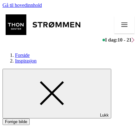
Gå til hovedinnhold
I dag:
10 - 21
Forside
Inspirasjon
Butikker
Mat og drikke
Helse
Lukk
Aktiviteter
Forrige bilde
Tilbud