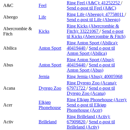
Finn frem
Ring Feel (A&C):
41252252
/
A&C
Feel
Send e-post
til Feel (A&C)
Ring Life (Abeego):
47758011
/
Abeego
Life
Send e-post
til Life (Abeego)
Ring Kicks (Abercrombie &
Abercrombie &
Kicks
Fitch):
33221067
/
Send e-post
Fitch
til Kicks (Abercrombie & Fitch)
Ring Anton Sport (Abilica):
Abilica
Anton Sport
40419440
/
Send e-post
til
Anton Sport (Abilica)
Ring Anton Sport (Abus):
Abus
Anton Sport
40419440
/
Send e-post
til
Anton Sport (Abus)
Jernia
Ring Jernia (Abus):
40005968
Ring Dyrego Zoo (Acana):
Acana
Dyrego Zoo
67971722
/
Send e-post
til
Dyrego Zoo (Acana)
Ring Elkjøp Phonehouse (Acer):
Elkjøp
Acer
Send e-post
til Elkjøp
Phonehouse
Phonehouse (Acer)
Ring Brilleland (Activ):
Activ
Brilleland
67909820
/
Send e-post
til
Brilleland (Activ)