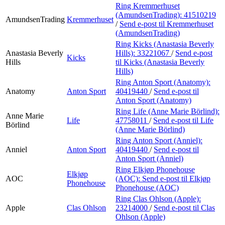
Ring Kremmerhuset
(AmundsenTrading):
41510219
AmundsenTrading
Kremmerhuset
/
Send e-post
til Kremmerhuset
(AmundsenTrading)
Ring Kicks (Anastasia Beverly
Anastasia Beverly
Hills):
33221067
/
Send e-post
Kicks
Hills
til Kicks (Anastasia Beverly
Hills)
Ring Anton Sport (Anatomy):
Anatomy
Anton Sport
40419440
/
Send e-post
til
Anton Sport (Anatomy)
Ring Life (Anne Marie Börlind):
Anne Marie
Life
47758011
/
Send e-post
til Life
Börlind
(Anne Marie Börlind)
Ring Anton Sport (Anniel):
Anniel
Anton Sport
40419440
/
Send e-post
til
Anton Sport (Anniel)
Ring Elkjøp Phonehouse
Elkjøp
AOC
(AOC):
Send e-post
til Elkjøp
Phonehouse
Phonehouse (AOC)
Ring Clas Ohlson (Apple):
Apple
Clas Ohlson
23214000
/
Send e-post
til Clas
Ohlson (Apple)