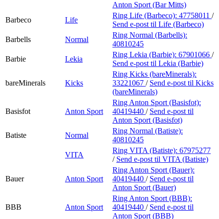
Anton Sport (Bar Mitts)
Ring Life (Barbeco):
47758011
/
Barbeco
Life
Send e-post
til Life (Barbeco)
Ring Normal (Barbells):
Barbells
Normal
40810245
Ring Lekia (Barbie):
67901066
/
Barbie
Lekia
Send e-post
til Lekia (Barbie)
Ring Kicks (bareMinerals):
bareMinerals
Kicks
33221067
/
Send e-post
til Kicks
(bareMinerals)
Ring Anton Sport (Basisfot):
Basisfot
Anton Sport
40419440
/
Send e-post
til
Anton Sport (Basisfot)
Ring Normal (Batiste):
Batiste
Normal
40810245
Ring VITA (Batiste):
67975277
VITA
/
Send e-post
til VITA (Batiste)
Ring Anton Sport (Bauer):
Bauer
Anton Sport
40419440
/
Send e-post
til
Anton Sport (Bauer)
Ring Anton Sport (BBB):
BBB
Anton Sport
40419440
/
Send e-post
til
Anton Sport (BBB)