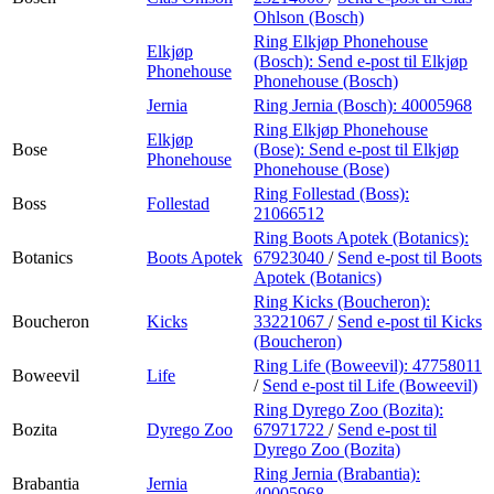
Ohlson (Bosch)
Ring Elkjøp Phonehouse
Elkjøp
(Bosch):
Send e-post
til Elkjøp
Phonehouse
Phonehouse (Bosch)
Jernia
Ring Jernia (Bosch):
40005968
Ring Elkjøp Phonehouse
Elkjøp
Bose
(Bose):
Send e-post
til Elkjøp
Phonehouse
Phonehouse (Bose)
Ring Follestad (Boss):
Boss
Follestad
21066512
Ring Boots Apotek (Botanics):
Botanics
Boots Apotek
67923040
/
Send e-post
til Boots
Apotek (Botanics)
Ring Kicks (Boucheron):
Boucheron
Kicks
33221067
/
Send e-post
til Kicks
(Boucheron)
Ring Life (Boweevil):
47758011
Boweevil
Life
/
Send e-post
til Life (Boweevil)
Ring Dyrego Zoo (Bozita):
Bozita
Dyrego Zoo
67971722
/
Send e-post
til
Dyrego Zoo (Bozita)
Ring Jernia (Brabantia):
Brabantia
Jernia
40005968