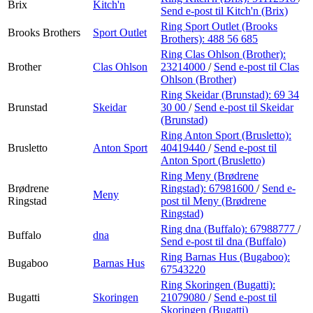
Brix
Kitch'n
Send e-post
til Kitch'n (Brix)
Ring Sport Outlet (Brooks
Brooks Brothers
Sport Outlet
Brothers):
488 56 685
Ring Clas Ohlson (Brother):
Brother
Clas Ohlson
23214000
/
Send e-post
til Clas
Ohlson (Brother)
Ring Skeidar (Brunstad):
69 34
Brunstad
Skeidar
30 00
/
Send e-post
til Skeidar
(Brunstad)
Ring Anton Sport (Brusletto):
Brusletto
Anton Sport
40419440
/
Send e-post
til
Anton Sport (Brusletto)
Ring Meny (Brødrene
Brødrene
Ringstad):
67981600
/
Send e-
Meny
Ringstad
post
til Meny (Brødrene
Ringstad)
Ring dna (Buffalo):
67988777
/
Buffalo
dna
Send e-post
til dna (Buffalo)
Ring Barnas Hus (Bugaboo):
Bugaboo
Barnas Hus
67543220
Ring Skoringen (Bugatti):
Bugatti
Skoringen
21079080
/
Send e-post
til
Skoringen (Bugatti)