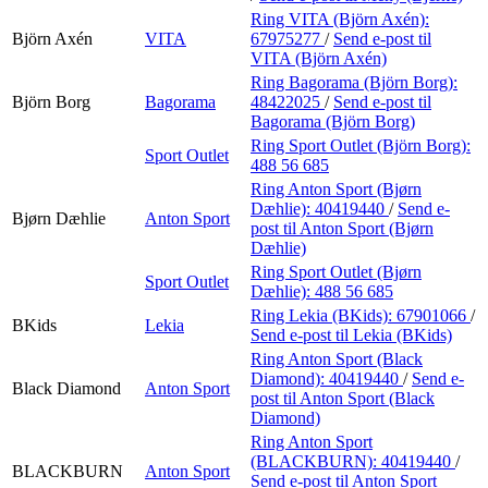
Ring VITA (Björn Axén):
Björn Axén
VITA
67975277
/
Send e-post
til
VITA (Björn Axén)
Ring Bagorama (Björn Borg):
Björn Borg
Bagorama
48422025
/
Send e-post
til
Bagorama (Björn Borg)
Ring Sport Outlet (Björn Borg):
Sport Outlet
488 56 685
Ring Anton Sport (Bjørn
Dæhlie):
40419440
/
Send e-
Bjørn Dæhlie
Anton Sport
post
til Anton Sport (Bjørn
Dæhlie)
Ring Sport Outlet (Bjørn
Sport Outlet
Dæhlie):
488 56 685
Ring Lekia (BKids):
67901066
/
BKids
Lekia
Send e-post
til Lekia (BKids)
Ring Anton Sport (Black
Diamond):
40419440
/
Send e-
Black Diamond
Anton Sport
post
til Anton Sport (Black
Diamond)
Ring Anton Sport
(BLACKBURN):
40419440
/
BLACKBURN
Anton Sport
Send e-post
til Anton Sport