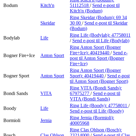
Bodum
Kitch'n
51112518
/
Send e-post
til
Kitch'n (Bodum)
Ring Skeidar (Bodum):
69 34
Skeidar
30 00
/
Send e-post
til Skeidar
(Bodum)
Ring Life (Bodylab):
47758011
Bodylab
Life
/
Send e-post
til Life (Bodylab)
Ring Anton Sport (Bogner
Fire+Ice):
40419440
/
Send e-
Bogner Fire+Ice
Anton Sport
post
til Anton Sport (Bogner
Fire+Ice)
Ring Anton Sport (Bogner
Bogner Sport
Anton Sport
Sport):
40419440
/
Send e-post
til Anton Sport (Bogner Sport)
Ring VITA (Bondi Sands):
Bondi Sands
VITA
67975277
/
Send e-post
til
VITA (Bondi Sands)
Ring Life (Boody):
47758011
/
Boody
Life
Send e-post
til Life (Boody)
Ring Jernia (Bormioli):
Bormioli
Jernia
40005968
Ring Clas Ohlson (Bosch):
Bosch
Clas Ohlson
23214000
/
Send e-post
til Clas