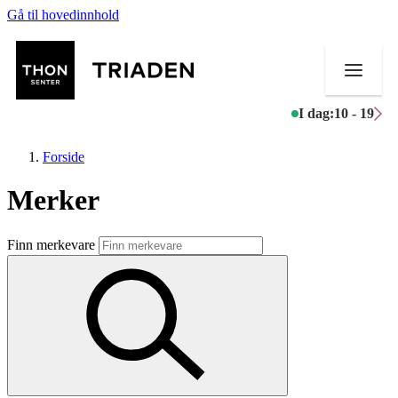
Gå til hovedinnhold
I dag:
10 - 19
Forside
Merker
Butikker
Finn merkevare
Mat og drikke
Helse
Aktiviteter
Tilbud