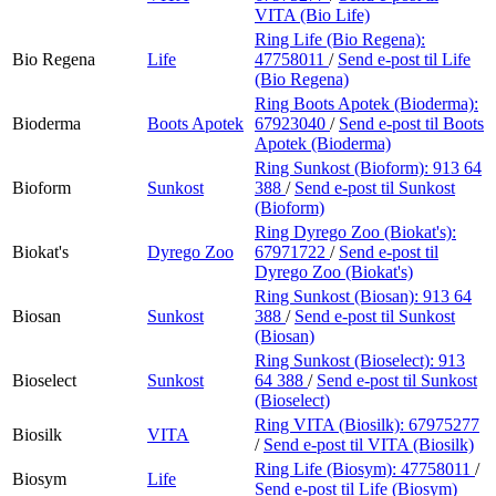
VITA (Bio Life)
Ring Life (Bio Regena):
Bio Regena
Life
47758011
/
Send e-post
til Life
(Bio Regena)
Ring Boots Apotek (Bioderma):
Bioderma
Boots Apotek
67923040
/
Send e-post
til Boots
Apotek (Bioderma)
Ring Sunkost (Bioform):
913 64
Bioform
Sunkost
388
/
Send e-post
til Sunkost
(Bioform)
Ring Dyrego Zoo (Biokat's):
Biokat's
Dyrego Zoo
67971722
/
Send e-post
til
Dyrego Zoo (Biokat's)
Ring Sunkost (Biosan):
913 64
Biosan
Sunkost
388
/
Send e-post
til Sunkost
(Biosan)
Ring Sunkost (Bioselect):
913
Bioselect
Sunkost
64 388
/
Send e-post
til Sunkost
(Bioselect)
Ring VITA (Biosilk):
67975277
Biosilk
VITA
/
Send e-post
til VITA (Biosilk)
Ring Life (Biosym):
47758011
/
Biosym
Life
Send e-post
til Life (Biosym)