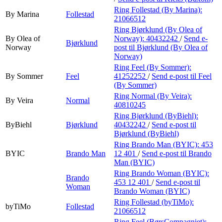
Ring Follestad (By Marina):
By Marina
Follestad
21066512
Ring Bjørklund (By Olea of
By Olea of
Norway):
40432242
/
Send e-
Bjørklund
Norway
post
til Bjørklund (By Olea of
Norway)
Ring Feel (By Sommer):
By Sommer
Feel
41252252
/
Send e-post
til Feel
(By Sommer)
Ring Normal (By Veira):
By Veira
Normal
40810245
Ring Bjørklund (ByBiehl):
ByBiehl
Bjørklund
40432242
/
Send e-post
til
Bjørklund (ByBiehl)
Ring Brando Man (BYIC):
453
BYIC
Brando Man
12 401
/
Send e-post
til Brando
Man (BYIC)
Ring Brando Woman (BYIC):
Brando
453 12 401
/
Send e-post
til
Woman
Brando Woman (BYIC)
Ring Follestad (byTiMo):
byTiMo
Follestad
21066512
Ring Feel (BørsCompagniet):