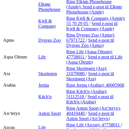
Ring Elkjøp Phonehouse
Elkjøp
(Apple):
Send e-post
til Elkjøp
Phonehouse
Phonehouse (Apple)
Ring Kjell & Company (Apple):
Kjell &
55 70 29 05
/
Send e-post
til
Company
Kjell & Company (Apple)
Ring Dyrego Zoo (Aptus):
Aptus
Dyrego Zoo
67971722
/
Send e-post
til
Dyrego Zoo (Aptus)
Ring Life (Aqua Oleum):
Aqua Oleum
Life
47758011
/
Send e-post
til Life
(Aqua Oleum)
Ring Skoringen (Ara):
Ara
Skoringen
21079080
/
Send e-post
til
Skoringen (Ara)
Arabia
Jernia
Ring Jernia (Arabia):
40005968
Ring Kitch'n (Arabia):
Kitch'n
51112518
/
Send e-post
til
Kitch'n (Arabia)
Ring Anton Sport (Arc'teryx):
Arc'teryx
Anton Sport
40419440
/
Send e-post
til
Anton Sport (Arc'teryx)
Ring Life (Arcon):
47758011
/
Arcon
Life