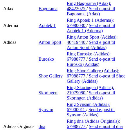
Ring Bagorama (Adax):
Adax
Bagorama
48422025
/
Send e-post
til
Bagorama (Adax)
Ring Apotek 1 (Aderma):
Aderma
Apotek 1
67980030
/
Send e-post
til
Apotek 1 (Aderma)
Ring Anton Sport (Adidas):
Adidas
Anton Sport
40419440
/
Send e-post
til
Anton Sport (Adidas)
Ring Eurosko (Adidas):
Eurosko
67988777
/
Send e-post
til
Eurosko (Adidas)
Ring Shoe Gallery (Adidas):
Shoe Gallery
67988777
/
Send e-post
til Shoe
Gallery (Adidas)
Ring Skoringen (Adidas):
Skoringen
21079080
/
Send e-post
til
Skoringen (Adidas)
Ring Synsam (Adidas):
Synsam
67900011
/
Send e-post
til
Synsam (Adidas)
Ring dna (Adidas Originals):
Adidas Originals
dna
67988777
/
Send e-post
til dna