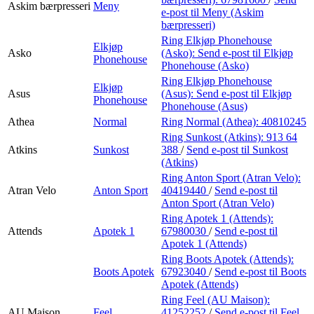
Askim bærpresseri
Meny
e-post
til Meny (Askim
bærpresseri)
Ring Elkjøp Phonehouse
Elkjøp
Asko
(Asko):
Send e-post
til Elkjøp
Phonehouse
Phonehouse (Asko)
Ring Elkjøp Phonehouse
Elkjøp
Asus
(Asus):
Send e-post
til Elkjøp
Phonehouse
Phonehouse (Asus)
Athea
Normal
Ring Normal (Athea):
40810245
Ring Sunkost (Atkins):
913 64
Atkins
Sunkost
388
/
Send e-post
til Sunkost
(Atkins)
Ring Anton Sport (Atran Velo):
Atran Velo
Anton Sport
40419440
/
Send e-post
til
Anton Sport (Atran Velo)
Ring Apotek 1 (Attends):
Attends
Apotek 1
67980030
/
Send e-post
til
Apotek 1 (Attends)
Ring Boots Apotek (Attends):
Boots Apotek
67923040
/
Send e-post
til Boots
Apotek (Attends)
Ring Feel (AU Maison):
AU Maison
Feel
41252252
/
Send e-post
til Feel