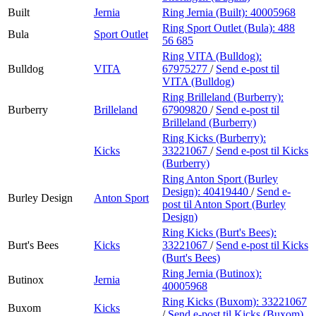
Built
Jernia
Ring Jernia (Built):
40005968
Ring Sport Outlet (Bula):
488
Bula
Sport Outlet
56 685
Ring VITA (Bulldog):
Bulldog
VITA
67975277
/
Send e-post
til
VITA (Bulldog)
Ring Brilleland (Burberry):
Burberry
Brilleland
67909820
/
Send e-post
til
Brilleland (Burberry)
Ring Kicks (Burberry):
Kicks
33221067
/
Send e-post
til Kicks
(Burberry)
Ring Anton Sport (Burley
Design):
40419440
/
Send e-
Burley Design
Anton Sport
post
til Anton Sport (Burley
Design)
Ring Kicks (Burt's Bees):
Burt's Bees
Kicks
33221067
/
Send e-post
til Kicks
(Burt's Bees)
Ring Jernia (Butinox):
Butinox
Jernia
40005968
Ring Kicks (Buxom):
33221067
Buxom
Kicks
/
Send e-post
til Kicks (Buxom)