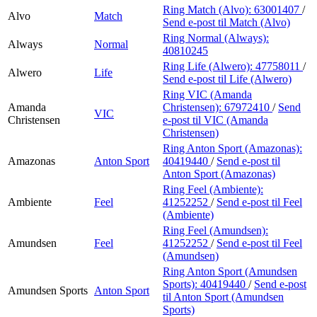
Ring Match (Alvo):
63001407
/
Alvo
Match
Send e-post
til Match (Alvo)
Ring Normal (Always):
Always
Normal
40810245
Ring Life (Alwero):
47758011
/
Alwero
Life
Send e-post
til Life (Alwero)
Ring VIC (Amanda
Amanda
Christensen):
67972410
/
Send
VIC
Christensen
e-post
til VIC (Amanda
Christensen)
Ring Anton Sport (Amazonas):
Amazonas
Anton Sport
40419440
/
Send e-post
til
Anton Sport (Amazonas)
Ring Feel (Ambiente):
Ambiente
Feel
41252252
/
Send e-post
til Feel
(Ambiente)
Ring Feel (Amundsen):
Amundsen
Feel
41252252
/
Send e-post
til Feel
(Amundsen)
Ring Anton Sport (Amundsen
Sports):
40419440
/
Send e-post
Amundsen Sports
Anton Sport
til Anton Sport (Amundsen
Sports)