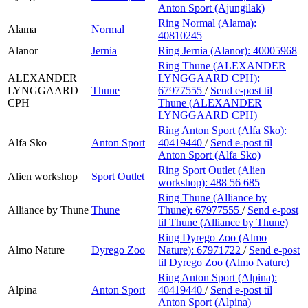
Anton Sport (Ajungilak)
Ring Normal (Alama):
Alama
Normal
40810245
Alanor
Jernia
Ring Jernia (Alanor):
40005968
Ring Thune (ALEXANDER
ALEXANDER
LYNGGAARD CPH):
LYNGGAARD
Thune
67977555
/
Send e-post
til
CPH
Thune (ALEXANDER
LYNGGAARD CPH)
Ring Anton Sport (Alfa Sko):
Alfa Sko
Anton Sport
40419440
/
Send e-post
til
Anton Sport (Alfa Sko)
Ring Sport Outlet (Alien
Alien workshop
Sport Outlet
workshop):
488 56 685
Ring Thune (Alliance by
Alliance by Thune
Thune
Thune):
67977555
/
Send e-post
til Thune (Alliance by Thune)
Ring Dyrego Zoo (Almo
Almo Nature
Dyrego Zoo
Nature):
67971722
/
Send e-post
til Dyrego Zoo (Almo Nature)
Ring Anton Sport (Alpina):
Alpina
Anton Sport
40419440
/
Send e-post
til
Anton Sport (Alpina)