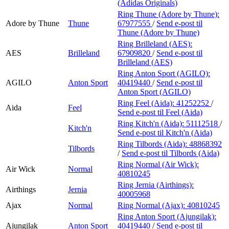
(Adidas Originals)
Ring Thune (Adore by Thune):
Adore by Thune
Thune
67977555
/
Send e-post
til
Thune (Adore by Thune)
Ring Brilleland (AES):
AES
Brilleland
67909820
/
Send e-post
til
Brilleland (AES)
Ring Anton Sport (AGILO):
AGILO
Anton Sport
40419440
/
Send e-post
til
Anton Sport (AGILO)
Ring Feel (Aida):
41252252
/
Aida
Feel
Send e-post
til Feel (Aida)
Ring Kitch'n (Aida):
51112518
/
Kitch'n
Send e-post
til Kitch'n (Aida)
Ring Tilbords (Aida):
48868392
Tilbords
/
Send e-post
til Tilbords (Aida)
Ring Normal (Air Wick):
Air Wick
Normal
40810245
Ring Jernia (Airthings):
Airthings
Jernia
40005968
Ajax
Normal
Ring Normal (Ajax):
40810245
Ring Anton Sport (Ajungilak):
Ajungilak
Anton Sport
40419440
/
Send e-post
til