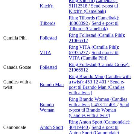
Ring Kitch'n (Camelbak):
Kitch'n
51112518
/
Send e-post
til
Kitch'n (Camelbak)
Ring Tilbords (Camelbak):
Tilbords
48868392
/
Send e-post
til
Tilbords (Camelbak)
Ring Follestad (Camilla Pihl):
Camilla Pihl
Follestad
21066512
Ring VITA (Camilla Pihl):
VITA
67975277
/
Send e-post
til
VITA (Camilla Pihl)
Ring Follestad (Canada Goose):
Canada Goose
Follestad
21066512
Ring Brando Man (Candles with
Candles with a
a twist):
453 12 401
/
Send e-
Brando Man
twist
post
til Brando Man (Candles
with a twist)
Ring Brando Woman (Candles
Brando
with a twist):
453 12 401
/
Send
Woman
e-post
til Brando Woman
(Candles with a twist)
Ring Anton Sport (Cannondale):
Cannondale
Anton Sport
40419440
/
Send e-post
til
Anton Sport (Cannondale)