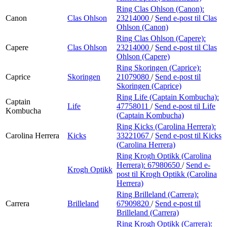
Ring Clas Ohlson (Canon):
Canon
Clas Ohlson
23214000
/
Send e-post
til Clas
Ohlson (Canon)
Ring Clas Ohlson (Capere):
Capere
Clas Ohlson
23214000
/
Send e-post
til Clas
Ohlson (Capere)
Ring Skoringen (Caprice):
Caprice
Skoringen
21079080
/
Send e-post
til
Skoringen (Caprice)
Ring Life (Captain Kombucha):
Captain
Life
47758011
/
Send e-post
til Life
Kombucha
(Captain Kombucha)
Ring Kicks (Carolina Herrera):
Carolina Herrera
Kicks
33221067
/
Send e-post
til Kicks
(Carolina Herrera)
Ring Krogh Optikk (Carolina
Herrera):
67980650
/
Send e-
Krogh Optikk
post
til Krogh Optikk (Carolina
Herrera)
Ring Brilleland (Carrera):
Carrera
Brilleland
67909820
/
Send e-post
til
Brilleland (Carrera)
Ring Krogh Optikk (Carrera):