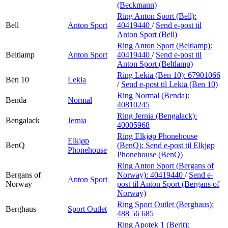
(Beckmann)
Ring Anton Sport (Bell):
Bell
Anton Sport
40419440
/
Send e-post
til
Anton Sport (Bell)
Ring Anton Sport (Beltlamp):
Beltlamp
Anton Sport
40419440
/
Send e-post
til
Anton Sport (Beltlamp)
Ring Lekia (Ben 10):
67901066
Ben 10
Lekia
/
Send e-post
til Lekia (Ben 10)
Ring Normal (Benda):
Benda
Normal
40810245
Ring Jernia (Bengalack):
Bengalack
Jernia
40005968
Ring Elkjøp Phonehouse
Elkjøp
BenQ
(BenQ):
Send e-post
til Elkjøp
Phonehouse
Phonehouse (BenQ)
Ring Anton Sport (Bergans of
Bergans of
Norway):
40419440
/
Send e-
Anton Sport
Norway
post
til Anton Sport (Bergans of
Norway)
Ring Sport Outlet (Berghaus):
Berghaus
Sport Outlet
488 56 685
Ring Apotek 1 (Berit):