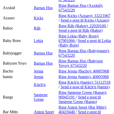
Ring Barnas Hus (Axxkid):
Axxkid
Barnas Hus
67543220
Ring Kicks (Azzaro):
33221067
Azzaro
Kicks
/
Send e-post
til Kicks (Azzaro)
Ring Råh (Babor):
22020100
/
Babor
Råh
Send e-post
til Råh (Babor)
Ring Lekia (Baby Born):
Baby Born
Lekia
67901066
/
Send e-post
til Lekia
(Baby Born)
Ring Barnas Hus (Babyjogger):
Babyjogger
Barnas Hus
67543220
Ring Barnas Hus (Babyzen
Babyzen Yoyo
Barnas Hus
Yoyo):
67543220
Bacho
Jernia
Ring Jernia (Bacho):
40005968
bamix
Jernia
Ring Jernia (bamix):
40005968
Ring Kitch'n (bamix):
51112518
Kitch'n
/
Send e-post
til Kitch'n (bamix)
Ring Søstrene Grene (Bangs):
Søstrene
Bangs
96945191
/
Send e-post
til
Grene
Søstrene Grene (Bangs)
Ring Anton Sport (Bar Mitts):
Bar Mitts
Anton Sport
40419440
/
Send e-post
til