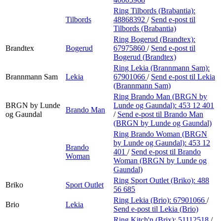
Ring Tilbords (Brabantia):
Tilbords
48868392
/
Send e-post
til
Tilbords (Brabantia)
Ring Bogerud (Brandtex):
Brandtex
Bogerud
67975860
/
Send e-post
til
Bogerud (Brandtex)
Ring Lekia (Brannmann Sam):
Brannmann Sam
Lekia
67901066
/
Send e-post
til Lekia
(Brannmann Sam)
Ring Brando Man (BRGN by
BRGN by Lunde
Lunde og Gaundal):
453 12 401
Brando Man
og Gaundal
/
Send e-post
til Brando Man
(BRGN by Lunde og Gaundal)
Ring Brando Woman (BRGN
by Lunde og Gaundal):
453 12
Brando
401
/
Send e-post
til Brando
Woman
Woman (BRGN by Lunde og
Gaundal)
Ring Sport Outlet (Briko):
488
Briko
Sport Outlet
56 685
Ring Lekia (Brio):
67901066
/
Brio
Lekia
Send e-post
til Lekia (Brio)
Ring Kitch'n (Brix):
51112518
/