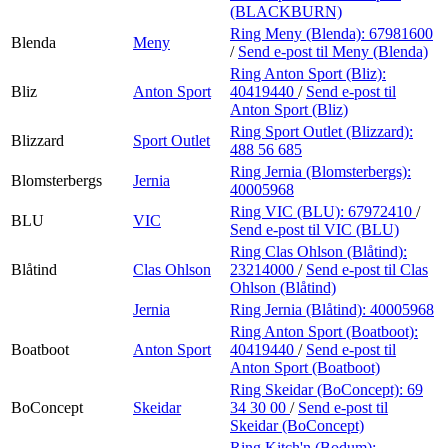
(BLACKBURN)
Ring Meny (Blenda):
67981600
Blenda
Meny
/
Send e-post
til Meny (Blenda)
Ring Anton Sport (Bliz):
Bliz
Anton Sport
40419440
/
Send e-post
til
Anton Sport (Bliz)
Ring Sport Outlet (Blizzard):
Blizzard
Sport Outlet
488 56 685
Ring Jernia (Blomsterbergs):
Blomsterbergs
Jernia
40005968
Ring VIC (BLU):
67972410
/
BLU
VIC
Send e-post
til VIC (BLU)
Ring Clas Ohlson (Blåtind):
Blåtind
Clas Ohlson
23214000
/
Send e-post
til Clas
Ohlson (Blåtind)
Jernia
Ring Jernia (Blåtind):
40005968
Ring Anton Sport (Boatboot):
Boatboot
Anton Sport
40419440
/
Send e-post
til
Anton Sport (Boatboot)
Ring Skeidar (BoConcept):
69
BoConcept
Skeidar
34 30 00
/
Send e-post
til
Skeidar (BoConcept)
Ring Kitch'n (Bodum):