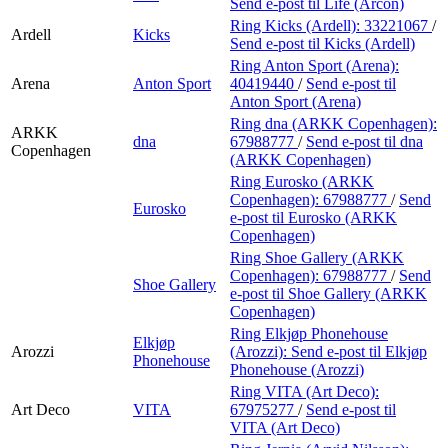
Send e-post
til Life (Arcon)
Ring Kicks (Ardell):
33221067
/
Ardell
Kicks
Send e-post
til Kicks (Ardell)
Ring Anton Sport (Arena):
Arena
Anton Sport
40419440
/
Send e-post
til
Anton Sport (Arena)
Ring dna (ARKK Copenhagen):
ARKK
dna
67988777
/
Send e-post
til dna
Copenhagen
(ARKK Copenhagen)
Ring Eurosko (ARKK
Copenhagen):
67988777
/
Send
Eurosko
e-post
til Eurosko (ARKK
Copenhagen)
Ring Shoe Gallery (ARKK
Copenhagen):
67988777
/
Send
Shoe Gallery
e-post
til Shoe Gallery (ARKK
Copenhagen)
Ring Elkjøp Phonehouse
Elkjøp
Arozzi
(Arozzi):
Send e-post
til Elkjøp
Phonehouse
Phonehouse (Arozzi)
Ring VITA (Art Deco):
Art Deco
VITA
67975277
/
Send e-post
til
VITA (Art Deco)