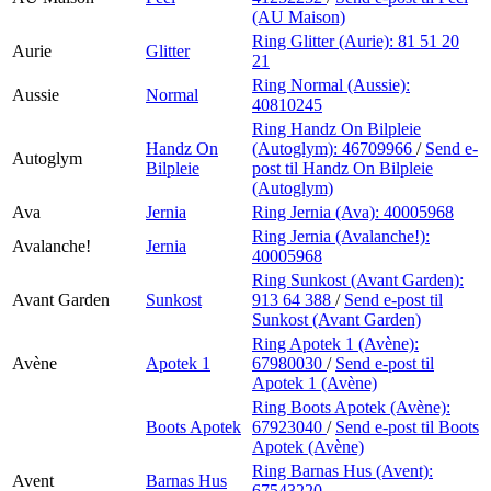
(AU Maison)
Ring Glitter (Aurie):
81 51 20
Aurie
Glitter
21
Ring Normal (Aussie):
Aussie
Normal
40810245
Ring Handz On Bilpleie
Handz On
(Autoglym):
46709966
/
Send e-
Autoglym
Bilpleie
post
til Handz On Bilpleie
(Autoglym)
Ava
Jernia
Ring Jernia (Ava):
40005968
Ring Jernia (Avalanche!):
Avalanche!
Jernia
40005968
Ring Sunkost (Avant Garden):
Avant Garden
Sunkost
913 64 388
/
Send e-post
til
Sunkost (Avant Garden)
Ring Apotek 1 (Avène):
Avène
Apotek 1
67980030
/
Send e-post
til
Apotek 1 (Avène)
Ring Boots Apotek (Avène):
Boots Apotek
67923040
/
Send e-post
til Boots
Apotek (Avène)
Ring Barnas Hus (Avent):
Avent
Barnas Hus
67543220