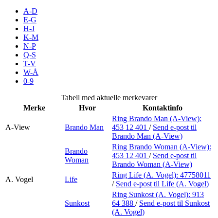
Inspirasjon
A-D
E-G
H-J
K-M
N-P
Søk
Q-S
T-V
W-Å
0-9
Åpningstider
Tabell med aktuelle merkevarer
Merke
Hvor
Kontaktinfo
Praktisk informasjon
Ring Brando Man (A-View):
A-View
Brando Man
453 12 401
/
Send e-post
til
Ledige stillinger
Brando Man (A-View)
Magasin
Ring Brando Woman (A-View):
Brando
453 12 401
/
Send e-post
til
Woman
Brando Woman (A-View)
Butikker
Ring Life (A. Vogel):
47758011
A. Vogel
Life
Gavekort
/
Send e-post
til Life (A. Vogel)
Ring Sunkost (A. Vogel):
913
Best på service
Sunkost
64 388
/
Send e-post
til Sunkost
(A. Vogel)