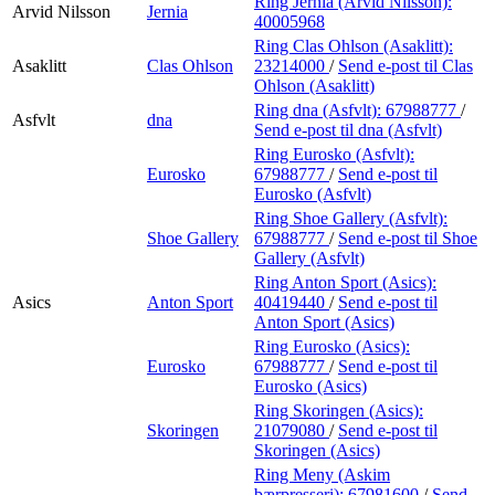
Ring Jernia (Arvid Nilsson):
Arvid Nilsson
Jernia
40005968
Ring Clas Ohlson (Asaklitt):
Asaklitt
Clas Ohlson
23214000
/
Send e-post
til Clas
Ohlson (Asaklitt)
Ring dna (Asfvlt):
67988777
/
Asfvlt
dna
Send e-post
til dna (Asfvlt)
Ring Eurosko (Asfvlt):
Eurosko
67988777
/
Send e-post
til
Eurosko (Asfvlt)
Ring Shoe Gallery (Asfvlt):
Shoe Gallery
67988777
/
Send e-post
til Shoe
Gallery (Asfvlt)
Ring Anton Sport (Asics):
Asics
Anton Sport
40419440
/
Send e-post
til
Anton Sport (Asics)
Ring Eurosko (Asics):
Eurosko
67988777
/
Send e-post
til
Eurosko (Asics)
Ring Skoringen (Asics):
Skoringen
21079080
/
Send e-post
til
Skoringen (Asics)
Ring Meny (Askim
bærpresseri):
67981600
/
Send