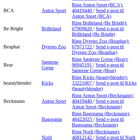
Ring Anton Sport (BCA):
BCA
Anton Sport
40419440
/
Send e-post
til
Anton Sport (BCA)
Ring Brilleland (Be Bright):
Be Bright
Brilleland
67909820
/
Send e-post
til
Brilleland (Be Bright)
Ring Dyrego Zoo (Beaphar):
Beaphar
Dyrego Zoo
67971722
/
Send e-post
til
Dyrego Zoo (Beaphar)
Ring Søstrene Grene (Bear):
Søstrene
Bear
96945191
/
Send e-post
til
Grene
Søstrene Grene (Bear)
Ring Kicks (beautyblender):
beautyblender
Kicks
33221067
/
Send e-post
til Kicks
(beautyblender)
Ring Anton Sport (Beckmann):
Beckmann
Anton Sport
40419440
/
Send e-post
til
Anton Sport (Beckmann)
Ring Bagorama (Beckmann):
Bagorama
48422025
/
Send e-post
til
Bagorama (Beckmann)
Ring Norli (Beckmann):
Norli
46812142
/
Send e-post
til Norli