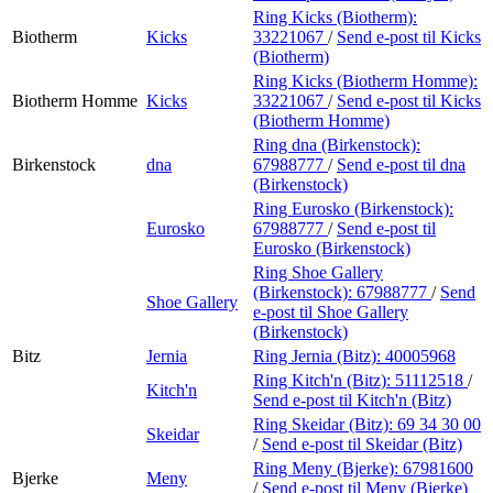
Ring Kicks (Biotherm):
Biotherm
Kicks
33221067
/
Send e-post
til Kicks
(Biotherm)
Ring Kicks (Biotherm Homme):
Biotherm Homme
Kicks
33221067
/
Send e-post
til Kicks
(Biotherm Homme)
Ring dna (Birkenstock):
Birkenstock
dna
67988777
/
Send e-post
til dna
(Birkenstock)
Ring Eurosko (Birkenstock):
Eurosko
67988777
/
Send e-post
til
Eurosko (Birkenstock)
Ring Shoe Gallery
(Birkenstock):
67988777
/
Send
Shoe Gallery
e-post
til Shoe Gallery
(Birkenstock)
Bitz
Jernia
Ring Jernia (Bitz):
40005968
Ring Kitch'n (Bitz):
51112518
/
Kitch'n
Send e-post
til Kitch'n (Bitz)
Ring Skeidar (Bitz):
69 34 30 00
Skeidar
/
Send e-post
til Skeidar (Bitz)
Ring Meny (Bjerke):
67981600
Bjerke
Meny
/
Send e-post
til Meny (Bjerke)