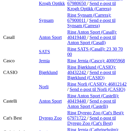
Krogh Optikk
67980650
/
Send e-post
til
Krogh Optikk (Carrera)
Ring Synsam (Carrera):
Synsam
67900011
/
Send e-post
til
Synsam (Carrera)
Ring Anton Sport (Casall):
Casall
Anton Sport
40419440
/
Send e-post
til
Anton Sport (Casall)
Ring SATS (Casall):
23 30 70
SATS
00
Casco
Jernia
Ring Jernia (Casco):
40005968
Ring Bjørklund (CASIO):
CASIO
Bjørklund
40432242
/
Send e-post
til
Bjørklund (CASIO)
Ring Norli (CASIO):
46812142
Norli
/
Send e-post
til Norli (CASIO)
Ring Anton Sport (Castelli):
Castelli
Anton Sport
40419440
/
Send e-post
til
Anton Sport (Castelli)
Ring Dyrego Zoo (Cat's Best):
Cat's Best
Dyrego Zoo
67971722
/
Send e-post
til
Dyrego Zoo (Cat's Best)
Ring Jernia (Cathrineholm):