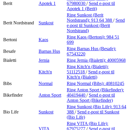
Berit
Apotek 1
67980030
/
Send e-post
til
Apotek 1 (Berit)
Ring Sunkost (Berit
Nordstrand):
913 64 388
/
Send
Berit Nordstrand
Sunkost
e-post
til Sunkost (Berit
Nordstrand)
Ring Kaos (Bertoni):
984 51
Bertoni
Kaos
699
Ring Barnas Hus (Besafe):
Besafe
Barnas Hus
67543220
Bialetti
Jernia
Ring Jernia (Bialetti):
40005968
Ring Kitch'n (Bialetti):
Kitch'n
51112518
/
Send e-post
til
Kitch'n (Bialetti)
Bibs
Normal
Ring Normal (Bibs):
40810245
Ring Anton Sport (Bikefinder):
Bikefinder
Anton Sport
40419440
/
Send e-post
til
Anton Sport (Bikefinder)
Ring Sunkost (Bio Life):
913 64
Bio Life
Sunkost
388
/
Send e-post
til Sunkost
(Bio Life)
Ring VITA (Bio Life):
VITA
67975277
/
Send e-post
til