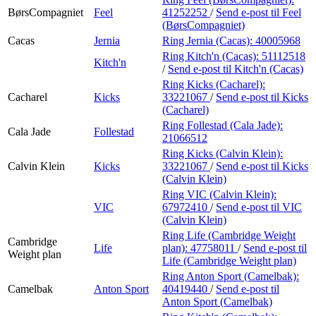
BørsCompagniet
Feel
41252252
/
Send e-post
til Feel
(BørsCompagniet)
Cacas
Jernia
Ring Jernia (Cacas):
40005968
Ring Kitch'n (Cacas):
51112518
Kitch'n
/
Send e-post
til Kitch'n (Cacas)
Ring Kicks (Cacharel):
Cacharel
Kicks
33221067
/
Send e-post
til Kicks
(Cacharel)
Ring Follestad (Cala Jade):
Cala Jade
Follestad
21066512
Ring Kicks (Calvin Klein):
Calvin Klein
Kicks
33221067
/
Send e-post
til Kicks
(Calvin Klein)
Ring VIC (Calvin Klein):
VIC
67972410
/
Send e-post
til VIC
(Calvin Klein)
Ring Life (Cambridge Weight
Cambridge
Life
plan):
47758011
/
Send e-post
til
Weight plan
Life (Cambridge Weight plan)
Ring Anton Sport (Camelbak):
Camelbak
Anton Sport
40419440
/
Send e-post
til
Anton Sport (Camelbak)