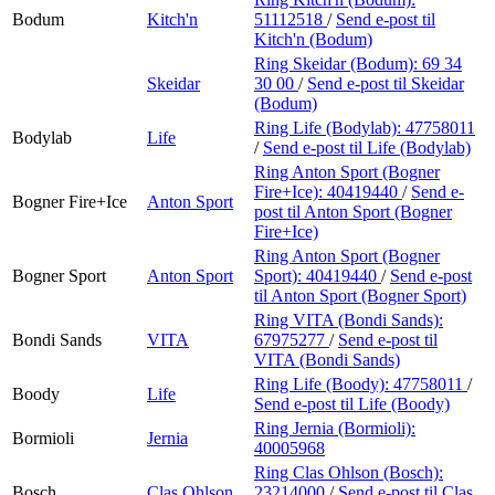
Bodum
Kitch'n
51112518
/
Send e-post
til
Kitch'n (Bodum)
Ring Skeidar (Bodum):
69 34
Skeidar
30 00
/
Send e-post
til Skeidar
(Bodum)
Ring Life (Bodylab):
47758011
Bodylab
Life
/
Send e-post
til Life (Bodylab)
Ring Anton Sport (Bogner
Fire+Ice):
40419440
/
Send e-
Bogner Fire+Ice
Anton Sport
post
til Anton Sport (Bogner
Fire+Ice)
Ring Anton Sport (Bogner
Bogner Sport
Anton Sport
Sport):
40419440
/
Send e-post
til Anton Sport (Bogner Sport)
Ring VITA (Bondi Sands):
Bondi Sands
VITA
67975277
/
Send e-post
til
VITA (Bondi Sands)
Ring Life (Boody):
47758011
/
Boody
Life
Send e-post
til Life (Boody)
Ring Jernia (Bormioli):
Bormioli
Jernia
40005968
Ring Clas Ohlson (Bosch):
Bosch
Clas Ohlson
23214000
/
Send e-post
til Clas