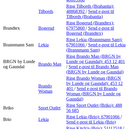
Ring Tilbords (Brabantia):
Tilbords
48868392
/
Send e-post
til
Tilbords (Brabantia)
Ring Bogerud (Brandtex):
Brandtex
Bogerud
67975860
/
Send e-post
til
Bogerud (Brandtex)
Ring Lekia (Brannmann Sam):
Brannmann Sam
Lekia
67901066
/
Send e-post
til Lekia
(Brannmann Sam)
Ring Brando Man (BRGN by
BRGN by Lunde
Lunde og Gaundal):
453 12 401
Brando Man
og Gaundal
/
Send e-post
til Brando Man
(BRGN by Lunde og Gaundal)
Ring Brando Woman (BRGN
by Lunde og Gaundal):
453 12
Brando
401
/
Send e-post
til Brando
Woman
Woman (BRGN by Lunde og
Gaundal)
Ring Sport Outlet (Briko):
488
Briko
Sport Outlet
56 685
Ring Lekia (Brio):
67901066
/
Brio
Lekia
Send e-post
til Lekia (Brio)
Ring Kitch'n (Brix):
51112518
/