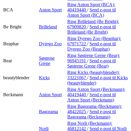
Ring Anton Sport (BCA):
BCA
Anton Sport
40419440
/
Send e-post
til
Anton Sport (BCA)
Ring Brilleland (Be Bright):
Be Bright
Brilleland
67909820
/
Send e-post
til
Brilleland (Be Bright)
Ring Dyrego Zoo (Beaphar):
Beaphar
Dyrego Zoo
67971722
/
Send e-post
til
Dyrego Zoo (Beaphar)
Ring Søstrene Grene (Bear):
Søstrene
Bear
96945191
/
Send e-post
til
Grene
Søstrene Grene (Bear)
Ring Kicks (beautyblender):
beautyblender
Kicks
33221067
/
Send e-post
til Kicks
(beautyblender)
Ring Anton Sport (Beckmann):
Beckmann
Anton Sport
40419440
/
Send e-post
til
Anton Sport (Beckmann)
Ring Bagorama (Beckmann):
Bagorama
48422025
/
Send e-post
til
Bagorama (Beckmann)
Ring Norli (Beckmann):
Norli
46812142
/
Send e-post
til Norli