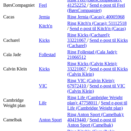
BørsCompagniet
Feel
41252252
/
Send e-post
til Feel
(BørsCompagniet)
Cacas
Jernia
Ring Jernia (Cacas):
40005968
Ring Kitch'n (Cacas):
51112518
Kitch'n
/
Send e-post
til Kitch'n (Cacas)
Ring Kicks (Cacharel):
Cacharel
Kicks
33221067
/
Send e-post
til Kicks
(Cacharel)
Ring Follestad (Cala Jade):
Cala Jade
Follestad
21066512
Ring Kicks (Calvin Klein):
Calvin Klein
Kicks
33221067
/
Send e-post
til Kicks
(Calvin Klein)
Ring VIC (Calvin Klein):
VIC
67972410
/
Send e-post
til VIC
(Calvin Klein)
Ring Life (Cambridge Weight
Cambridge
Life
plan):
47758011
/
Send e-post
til
Weight plan
Life (Cambridge Weight plan)
Ring Anton Sport (Camelbak):
Camelbak
Anton Sport
40419440
/
Send e-post
til
Anton Sport (Camelbak)