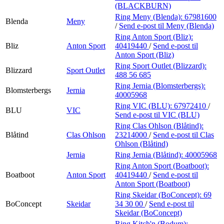
(BLACKBURN)
Ring Meny (Blenda):
67981600
Blenda
Meny
/
Send e-post
til Meny (Blenda)
Ring Anton Sport (Bliz):
Bliz
Anton Sport
40419440
/
Send e-post
til
Anton Sport (Bliz)
Ring Sport Outlet (Blizzard):
Blizzard
Sport Outlet
488 56 685
Ring Jernia (Blomsterbergs):
Blomsterbergs
Jernia
40005968
Ring VIC (BLU):
67972410
/
BLU
VIC
Send e-post
til VIC (BLU)
Ring Clas Ohlson (Blåtind):
Blåtind
Clas Ohlson
23214000
/
Send e-post
til Clas
Ohlson (Blåtind)
Jernia
Ring Jernia (Blåtind):
40005968
Ring Anton Sport (Boatboot):
Boatboot
Anton Sport
40419440
/
Send e-post
til
Anton Sport (Boatboot)
Ring Skeidar (BoConcept):
69
BoConcept
Skeidar
34 30 00
/
Send e-post
til
Skeidar (BoConcept)
Ring Kitch'n (Bodum):