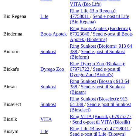
VITA (Bio Life)
Ring Life (Bio Regena):
Bio Regena
Life
47758011
/
Send e-post
til Life
(Bio Regena)
Ring Boots Apotek (Bioderma):
Bioderma
Boots Apotek
67923040
/
Send e-post
til Boots
Apotek (Bioderma)
Ring Sunkost (Bioform):
913 64
Bioform
Sunkost
388
/
Send e-post
til Sunkost
(Bioform)
Ring Dyrego Zoo (Biokat's):
Biokat's
Dyrego Zoo
67971722
/
Send e-post
til
Dyrego Zoo (Biokat's)
Ring Sunkost (Biosan):
913 64
Biosan
Sunkost
388
/
Send e-post
til Sunkost
(Biosan)
Ring Sunkost (Bioselect):
913
Bioselect
Sunkost
64 388
/
Send e-post
til Sunkost
(Bioselect)
Ring VITA (Biosilk):
67975277
Biosilk
VITA
/
Send e-post
til VITA (Biosilk)
Ring Life (Biosym):
47758011
/
Biosym
Life
Send e-post
til Life (Biosym)