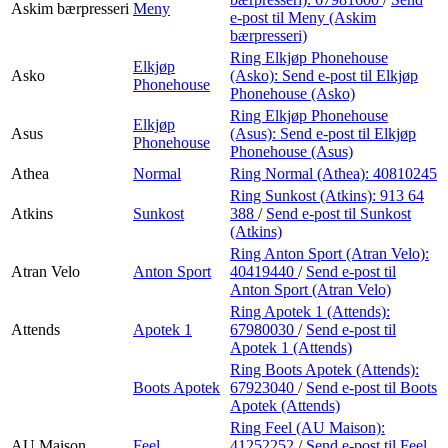
Askim bærpresseri
Meny
e-post
til Meny (Askim
bærpresseri)
Ring Elkjøp Phonehouse
Elkjøp
Asko
(Asko):
Send e-post
til Elkjøp
Phonehouse
Phonehouse (Asko)
Ring Elkjøp Phonehouse
Elkjøp
Asus
(Asus):
Send e-post
til Elkjøp
Phonehouse
Phonehouse (Asus)
Athea
Normal
Ring Normal (Athea):
40810245
Ring Sunkost (Atkins):
913 64
Atkins
Sunkost
388
/
Send e-post
til Sunkost
(Atkins)
Ring Anton Sport (Atran Velo):
Atran Velo
Anton Sport
40419440
/
Send e-post
til
Anton Sport (Atran Velo)
Ring Apotek 1 (Attends):
Attends
Apotek 1
67980030
/
Send e-post
til
Apotek 1 (Attends)
Ring Boots Apotek (Attends):
Boots Apotek
67923040
/
Send e-post
til Boots
Apotek (Attends)
Ring Feel (AU Maison):
AU Maison
Feel
41252252
/
Send e-post
til Feel