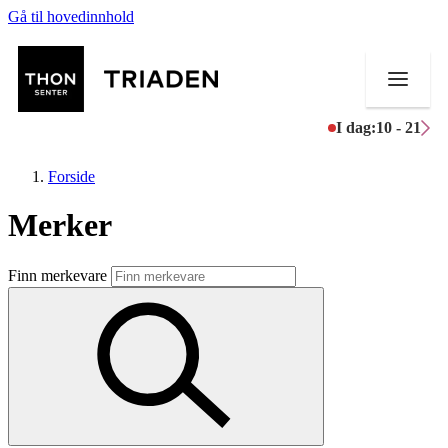
Gå til hovedinnhold
I dag:
10 - 21
Forside
Merker
Butikker
Finn merkevare
Mat og drikke
Helse
Aktiviteter
Tilbud