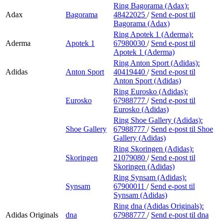
Ring Bagorama (Adax):
Adax
Bagorama
48422025
/
Send e-post
til
Bagorama (Adax)
Ring Apotek 1 (Aderma):
Aderma
Apotek 1
67980030
/
Send e-post
til
Apotek 1 (Aderma)
Ring Anton Sport (Adidas):
Adidas
Anton Sport
40419440
/
Send e-post
til
Anton Sport (Adidas)
Ring Eurosko (Adidas):
Eurosko
67988777
/
Send e-post
til
Eurosko (Adidas)
Ring Shoe Gallery (Adidas):
Shoe Gallery
67988777
/
Send e-post
til Shoe
Gallery (Adidas)
Ring Skoringen (Adidas):
Skoringen
21079080
/
Send e-post
til
Skoringen (Adidas)
Ring Synsam (Adidas):
Synsam
67900011
/
Send e-post
til
Synsam (Adidas)
Ring dna (Adidas Originals):
Adidas Originals
dna
67988777
/
Send e-post
til dna