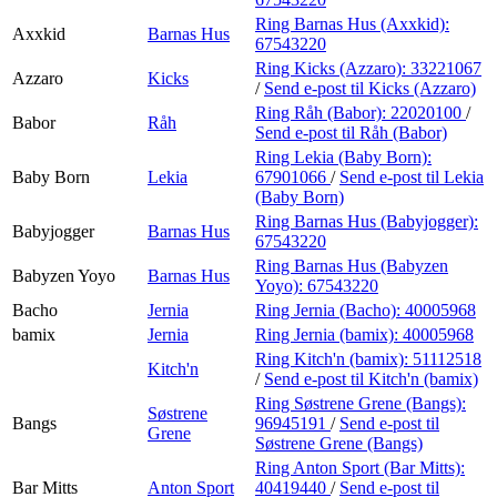
Ring Barnas Hus (Axxkid):
Axxkid
Barnas Hus
67543220
Ring Kicks (Azzaro):
33221067
Azzaro
Kicks
/
Send e-post
til Kicks (Azzaro)
Ring Råh (Babor):
22020100
/
Babor
Råh
Send e-post
til Råh (Babor)
Ring Lekia (Baby Born):
Baby Born
Lekia
67901066
/
Send e-post
til Lekia
(Baby Born)
Ring Barnas Hus (Babyjogger):
Babyjogger
Barnas Hus
67543220
Ring Barnas Hus (Babyzen
Babyzen Yoyo
Barnas Hus
Yoyo):
67543220
Bacho
Jernia
Ring Jernia (Bacho):
40005968
bamix
Jernia
Ring Jernia (bamix):
40005968
Ring Kitch'n (bamix):
51112518
Kitch'n
/
Send e-post
til Kitch'n (bamix)
Ring Søstrene Grene (Bangs):
Søstrene
Bangs
96945191
/
Send e-post
til
Grene
Søstrene Grene (Bangs)
Ring Anton Sport (Bar Mitts):
Bar Mitts
Anton Sport
40419440
/
Send e-post
til