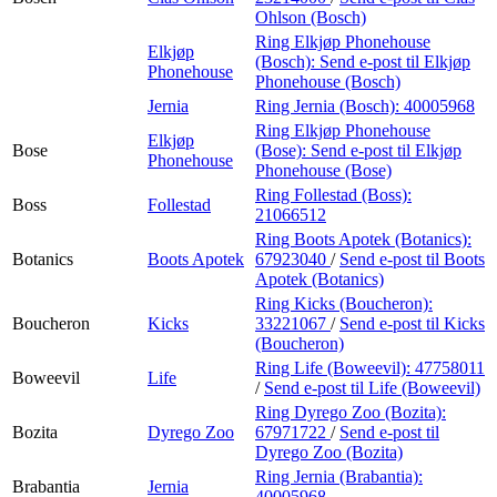
Ohlson (Bosch)
Ring Elkjøp Phonehouse
Elkjøp
(Bosch):
Send e-post
til Elkjøp
Phonehouse
Phonehouse (Bosch)
Jernia
Ring Jernia (Bosch):
40005968
Ring Elkjøp Phonehouse
Elkjøp
Bose
(Bose):
Send e-post
til Elkjøp
Phonehouse
Phonehouse (Bose)
Ring Follestad (Boss):
Boss
Follestad
21066512
Ring Boots Apotek (Botanics):
Botanics
Boots Apotek
67923040
/
Send e-post
til Boots
Apotek (Botanics)
Ring Kicks (Boucheron):
Boucheron
Kicks
33221067
/
Send e-post
til Kicks
(Boucheron)
Ring Life (Boweevil):
47758011
Boweevil
Life
/
Send e-post
til Life (Boweevil)
Ring Dyrego Zoo (Bozita):
Bozita
Dyrego Zoo
67971722
/
Send e-post
til
Dyrego Zoo (Bozita)
Ring Jernia (Brabantia):
Brabantia
Jernia
40005968