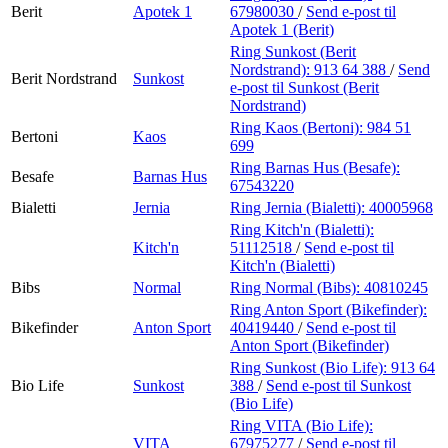
Berit
Apotek 1
67980030
/
Send e-post
til
Apotek 1 (Berit)
Ring Sunkost (Berit
Nordstrand):
913 64 388
/
Send
Berit Nordstrand
Sunkost
e-post
til Sunkost (Berit
Nordstrand)
Ring Kaos (Bertoni):
984 51
Bertoni
Kaos
699
Ring Barnas Hus (Besafe):
Besafe
Barnas Hus
67543220
Bialetti
Jernia
Ring Jernia (Bialetti):
40005968
Ring Kitch'n (Bialetti):
Kitch'n
51112518
/
Send e-post
til
Kitch'n (Bialetti)
Bibs
Normal
Ring Normal (Bibs):
40810245
Ring Anton Sport (Bikefinder):
Bikefinder
Anton Sport
40419440
/
Send e-post
til
Anton Sport (Bikefinder)
Ring Sunkost (Bio Life):
913 64
Bio Life
Sunkost
388
/
Send e-post
til Sunkost
(Bio Life)
Ring VITA (Bio Life):
VITA
67975277
/
Send e-post
til