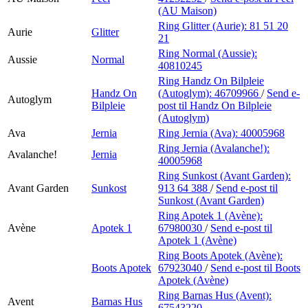
(AU Maison)
Ring Glitter (Aurie):
81 51 20
Aurie
Glitter
21
Ring Normal (Aussie):
Aussie
Normal
40810245
Ring Handz On Bilpleie
Handz On
(Autoglym):
46709966
/
Send e-
Autoglym
Bilpleie
post
til Handz On Bilpleie
(Autoglym)
Ava
Jernia
Ring Jernia (Ava):
40005968
Ring Jernia (Avalanche!):
Avalanche!
Jernia
40005968
Ring Sunkost (Avant Garden):
Avant Garden
Sunkost
913 64 388
/
Send e-post
til
Sunkost (Avant Garden)
Ring Apotek 1 (Avène):
Avène
Apotek 1
67980030
/
Send e-post
til
Apotek 1 (Avène)
Ring Boots Apotek (Avène):
Boots Apotek
67923040
/
Send e-post
til Boots
Apotek (Avène)
Ring Barnas Hus (Avent):
Avent
Barnas Hus
67543220