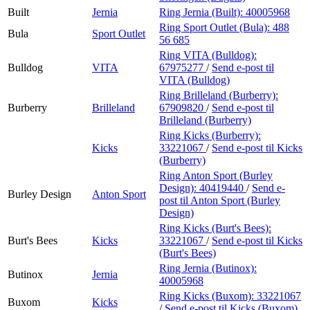
Built
Jernia
Ring Jernia (Built):
40005968
Ring Sport Outlet (Bula):
488
Bula
Sport Outlet
56 685
Ring VITA (Bulldog):
Bulldog
VITA
67975277
/
Send e-post
til
VITA (Bulldog)
Ring Brilleland (Burberry):
Burberry
Brilleland
67909820
/
Send e-post
til
Brilleland (Burberry)
Ring Kicks (Burberry):
Kicks
33221067
/
Send e-post
til Kicks
(Burberry)
Ring Anton Sport (Burley
Design):
40419440
/
Send e-
Burley Design
Anton Sport
post
til Anton Sport (Burley
Design)
Ring Kicks (Burt's Bees):
Burt's Bees
Kicks
33221067
/
Send e-post
til Kicks
(Burt's Bees)
Ring Jernia (Butinox):
Butinox
Jernia
40005968
Ring Kicks (Buxom):
33221067
Buxom
Kicks
/
Send e-post
til Kicks (Buxom)