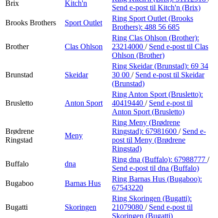
Brix
Kitch'n
Send e-post
til Kitch'n (Brix)
Ring Sport Outlet (Brooks
Brooks Brothers
Sport Outlet
Brothers):
488 56 685
Ring Clas Ohlson (Brother):
Brother
Clas Ohlson
23214000
/
Send e-post
til Clas
Ohlson (Brother)
Ring Skeidar (Brunstad):
69 34
Brunstad
Skeidar
30 00
/
Send e-post
til Skeidar
(Brunstad)
Ring Anton Sport (Brusletto):
Brusletto
Anton Sport
40419440
/
Send e-post
til
Anton Sport (Brusletto)
Ring Meny (Brødrene
Brødrene
Ringstad):
67981600
/
Send e-
Meny
Ringstad
post
til Meny (Brødrene
Ringstad)
Ring dna (Buffalo):
67988777
/
Buffalo
dna
Send e-post
til dna (Buffalo)
Ring Barnas Hus (Bugaboo):
Bugaboo
Barnas Hus
67543220
Ring Skoringen (Bugatti):
Bugatti
Skoringen
21079080
/
Send e-post
til
Skoringen (Bugatti)