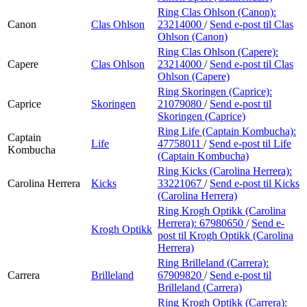
Ring Clas Ohlson (Canon):
Canon
Clas Ohlson
23214000
/
Send e-post
til Clas
Ohlson (Canon)
Ring Clas Ohlson (Capere):
Capere
Clas Ohlson
23214000
/
Send e-post
til Clas
Ohlson (Capere)
Ring Skoringen (Caprice):
Caprice
Skoringen
21079080
/
Send e-post
til
Skoringen (Caprice)
Ring Life (Captain Kombucha):
Captain
Life
47758011
/
Send e-post
til Life
Kombucha
(Captain Kombucha)
Ring Kicks (Carolina Herrera):
Carolina Herrera
Kicks
33221067
/
Send e-post
til Kicks
(Carolina Herrera)
Ring Krogh Optikk (Carolina
Herrera):
67980650
/
Send e-
Krogh Optikk
post
til Krogh Optikk (Carolina
Herrera)
Ring Brilleland (Carrera):
Carrera
Brilleland
67909820
/
Send e-post
til
Brilleland (Carrera)
Ring Krogh Optikk (Carrera):