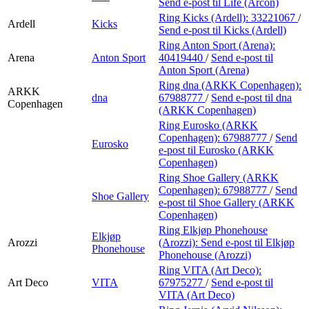
Send e-post
til Life (Arcon)
Ring Kicks (Ardell):
33221067
/
Ardell
Kicks
Send e-post
til Kicks (Ardell)
Ring Anton Sport (Arena):
Arena
Anton Sport
40419440
/
Send e-post
til
Anton Sport (Arena)
Ring dna (ARKK Copenhagen):
ARKK
dna
67988777
/
Send e-post
til dna
Copenhagen
(ARKK Copenhagen)
Ring Eurosko (ARKK
Copenhagen):
67988777
/
Send
Eurosko
e-post
til Eurosko (ARKK
Copenhagen)
Ring Shoe Gallery (ARKK
Copenhagen):
67988777
/
Send
Shoe Gallery
e-post
til Shoe Gallery (ARKK
Copenhagen)
Ring Elkjøp Phonehouse
Elkjøp
Arozzi
(Arozzi):
Send e-post
til Elkjøp
Phonehouse
Phonehouse (Arozzi)
Ring VITA (Art Deco):
Art Deco
VITA
67975277
/
Send e-post
til
VITA (Art Deco)