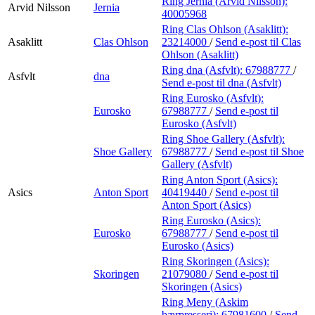
Ring Jernia (Arvid Nilsson):
Arvid Nilsson
Jernia
40005968
Ring Clas Ohlson (Asaklitt):
Asaklitt
Clas Ohlson
23214000
/
Send e-post
til Clas
Ohlson (Asaklitt)
Ring dna (Asfvlt):
67988777
/
Asfvlt
dna
Send e-post
til dna (Asfvlt)
Ring Eurosko (Asfvlt):
Eurosko
67988777
/
Send e-post
til
Eurosko (Asfvlt)
Ring Shoe Gallery (Asfvlt):
Shoe Gallery
67988777
/
Send e-post
til Shoe
Gallery (Asfvlt)
Ring Anton Sport (Asics):
Asics
Anton Sport
40419440
/
Send e-post
til
Anton Sport (Asics)
Ring Eurosko (Asics):
Eurosko
67988777
/
Send e-post
til
Eurosko (Asics)
Ring Skoringen (Asics):
Skoringen
21079080
/
Send e-post
til
Skoringen (Asics)
Ring Meny (Askim
bærpresseri):
67981600
/
Send