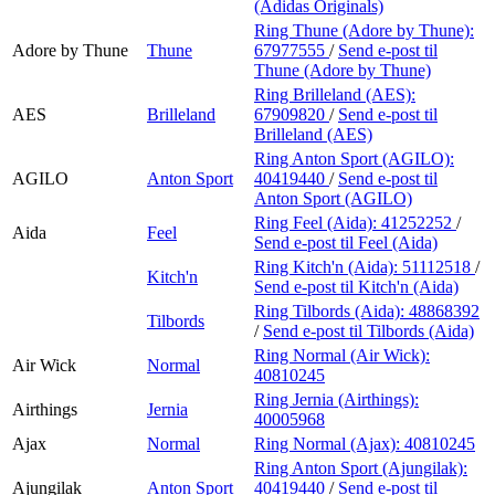
(Adidas Originals)
Ring Thune (Adore by Thune):
Adore by Thune
Thune
67977555
/
Send e-post
til
Thune (Adore by Thune)
Ring Brilleland (AES):
AES
Brilleland
67909820
/
Send e-post
til
Brilleland (AES)
Ring Anton Sport (AGILO):
AGILO
Anton Sport
40419440
/
Send e-post
til
Anton Sport (AGILO)
Ring Feel (Aida):
41252252
/
Aida
Feel
Send e-post
til Feel (Aida)
Ring Kitch'n (Aida):
51112518
/
Kitch'n
Send e-post
til Kitch'n (Aida)
Ring Tilbords (Aida):
48868392
Tilbords
/
Send e-post
til Tilbords (Aida)
Ring Normal (Air Wick):
Air Wick
Normal
40810245
Ring Jernia (Airthings):
Airthings
Jernia
40005968
Ajax
Normal
Ring Normal (Ajax):
40810245
Ring Anton Sport (Ajungilak):
Ajungilak
Anton Sport
40419440
/
Send e-post
til