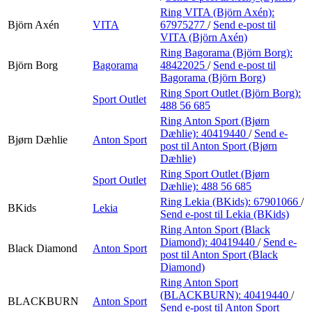
Ring VITA (Björn Axén):
Björn Axén
VITA
67975277
/
Send e-post
til
VITA (Björn Axén)
Ring Bagorama (Björn Borg):
Björn Borg
Bagorama
48422025
/
Send e-post
til
Bagorama (Björn Borg)
Ring Sport Outlet (Björn Borg):
Sport Outlet
488 56 685
Ring Anton Sport (Bjørn
Dæhlie):
40419440
/
Send e-
Bjørn Dæhlie
Anton Sport
post
til Anton Sport (Bjørn
Dæhlie)
Ring Sport Outlet (Bjørn
Sport Outlet
Dæhlie):
488 56 685
Ring Lekia (BKids):
67901066
/
BKids
Lekia
Send e-post
til Lekia (BKids)
Ring Anton Sport (Black
Diamond):
40419440
/
Send e-
Black Diamond
Anton Sport
post
til Anton Sport (Black
Diamond)
Ring Anton Sport
(BLACKBURN):
40419440
/
BLACKBURN
Anton Sport
Send e-post
til Anton Sport