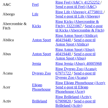
Finn frem
Ring Feel (A&C):
41252252
/
A&C
Feel
Send e-post
til Feel (A&C)
Ring Life (Abeego):
47758011
/
Abeego
Life
Send e-post
til Life (Abeego)
Ring Kicks (Abercrombie &
Abercrombie &
Kicks
Fitch):
33221067
/
Send e-post
Fitch
til Kicks (Abercrombie & Fitch)
Ring Anton Sport (Abilica):
Abilica
Anton Sport
40419440
/
Send e-post
til
Anton Sport (Abilica)
Ring Anton Sport (Abus):
Abus
Anton Sport
40419440
/
Send e-post
til
Anton Sport (Abus)
Jernia
Ring Jernia (Abus):
40005968
Ring Dyrego Zoo (Acana):
Acana
Dyrego Zoo
67971722
/
Send e-post
til
Dyrego Zoo (Acana)
Ring Elkjøp Phonehouse (Acer):
Elkjøp
Acer
Send e-post
til Elkjøp
Phonehouse
Phonehouse (Acer)
Ring Brilleland (Activ):
Activ
Brilleland
67909820
/
Send e-post
til
Brilleland (Activ)