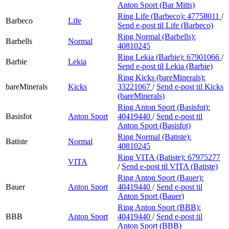
Anton Sport (Bar Mitts)
Ring Life (Barbeco):
47758011
/
Barbeco
Life
Send e-post
til Life (Barbeco)
Ring Normal (Barbells):
Barbells
Normal
40810245
Ring Lekia (Barbie):
67901066
/
Barbie
Lekia
Send e-post
til Lekia (Barbie)
Ring Kicks (bareMinerals):
bareMinerals
Kicks
33221067
/
Send e-post
til Kicks
(bareMinerals)
Ring Anton Sport (Basisfot):
Basisfot
Anton Sport
40419440
/
Send e-post
til
Anton Sport (Basisfot)
Ring Normal (Batiste):
Batiste
Normal
40810245
Ring VITA (Batiste):
67975277
VITA
/
Send e-post
til VITA (Batiste)
Ring Anton Sport (Bauer):
Bauer
Anton Sport
40419440
/
Send e-post
til
Anton Sport (Bauer)
Ring Anton Sport (BBB):
BBB
Anton Sport
40419440
/
Send e-post
til
Anton Sport (BBB)