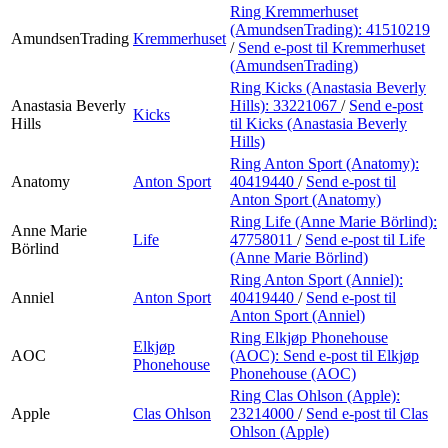
Ring Kremmerhuset
(AmundsenTrading):
41510219
AmundsenTrading
Kremmerhuset
/
Send e-post
til Kremmerhuset
(AmundsenTrading)
Ring Kicks (Anastasia Beverly
Anastasia Beverly
Hills):
33221067
/
Send e-post
Kicks
Hills
til Kicks (Anastasia Beverly
Hills)
Ring Anton Sport (Anatomy):
Anatomy
Anton Sport
40419440
/
Send e-post
til
Anton Sport (Anatomy)
Ring Life (Anne Marie Börlind):
Anne Marie
Life
47758011
/
Send e-post
til Life
Börlind
(Anne Marie Börlind)
Ring Anton Sport (Anniel):
Anniel
Anton Sport
40419440
/
Send e-post
til
Anton Sport (Anniel)
Ring Elkjøp Phonehouse
Elkjøp
AOC
(AOC):
Send e-post
til Elkjøp
Phonehouse
Phonehouse (AOC)
Ring Clas Ohlson (Apple):
Apple
Clas Ohlson
23214000
/
Send e-post
til Clas
Ohlson (Apple)