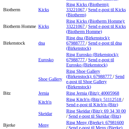
Ring Kicks (Biotherm):
Biotherm
Kicks
33221067
/
Send e-post
til Kicks
(Biotherm)
Ring Kicks (Biotherm Homme):
Biotherm Homme
Kicks
33221067
/
Send e-post
til Kicks
(Biotherm Homme)
Ring dna (Birkenstock):
Birkenstock
dna
67988777
/
Send e-post
til dna
(Birkenstock)
Ring Eurosko (Birkenstock):
Eurosko
67988777
/
Send e-post
til
Eurosko (Birkenstock)
Ring Shoe Gallery
(Birkenstock):
67988777
/
Send
Shoe Gallery
e-post
til Shoe Gallery
(Birkenstock)
Bitz
Jernia
Ring Jernia (Bitz):
40005968
Ring Kitch'n (Bitz):
51112518
/
Kitch'n
Send e-post
til Kitch'n (Bitz)
Ring Skeidar (Bitz):
69 34 30 00
Skeidar
/
Send e-post
til Skeidar (Bitz)
Ring Meny (Bjerke):
67981600
Bjerke
Meny
/
Send e-post
til Meny (Bjerke)