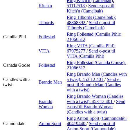
Ring Kitch'n (Camelbak):
Kitch'n
51112518
/
Send e-post
til
Kitch'n (Camelbak)
Ring Tilbords (Camelbak):
Tilbords
48868392
/
Send e-post
til
Tilbords (Camelbak)
Ring Follestad (Camilla Pihl):
Camilla Pihl
Follestad
21066512
Ring VITA (Camilla Pihl):
VITA
67975277
/
Send e-post
til
VITA (Camilla Pihl)
Ring Follestad (Canada Goose):
Canada Goose
Follestad
21066512
Ring Brando Man (Candles with
Candles with a
a twist):
453 12 401
/
Send e-
Brando Man
twist
post
til Brando Man (Candles
with a twist)
Ring Brando Woman (Candles
Brando
with a twist):
453 12 401
/
Send
Woman
e-post
til Brando Woman
(Candles with a twist)
Ring Anton Sport (Cannondale):
Cannondale
Anton Sport
40419440
/
Send e-post
til
Anton Sport (Cannondale)