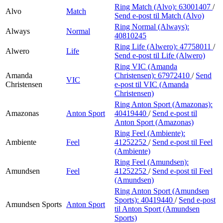
Ring Match (Alvo):
63001407
/
Alvo
Match
Send e-post
til Match (Alvo)
Ring Normal (Always):
Always
Normal
40810245
Ring Life (Alwero):
47758011
/
Alwero
Life
Send e-post
til Life (Alwero)
Ring VIC (Amanda
Amanda
Christensen):
67972410
/
Send
VIC
Christensen
e-post
til VIC (Amanda
Christensen)
Ring Anton Sport (Amazonas):
Amazonas
Anton Sport
40419440
/
Send e-post
til
Anton Sport (Amazonas)
Ring Feel (Ambiente):
Ambiente
Feel
41252252
/
Send e-post
til Feel
(Ambiente)
Ring Feel (Amundsen):
Amundsen
Feel
41252252
/
Send e-post
til Feel
(Amundsen)
Ring Anton Sport (Amundsen
Sports):
40419440
/
Send e-post
Amundsen Sports
Anton Sport
til Anton Sport (Amundsen
Sports)