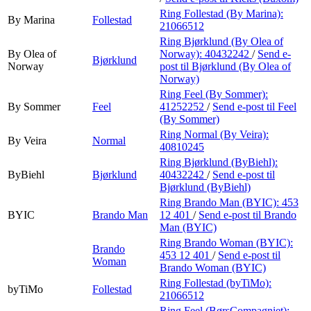
Ring Follestad (By Marina):
By Marina
Follestad
21066512
Ring Bjørklund (By Olea of
By Olea of
Norway):
40432242
/
Send e-
Bjørklund
Norway
post
til Bjørklund (By Olea of
Norway)
Ring Feel (By Sommer):
By Sommer
Feel
41252252
/
Send e-post
til Feel
(By Sommer)
Ring Normal (By Veira):
By Veira
Normal
40810245
Ring Bjørklund (ByBiehl):
ByBiehl
Bjørklund
40432242
/
Send e-post
til
Bjørklund (ByBiehl)
Ring Brando Man (BYIC):
453
BYIC
Brando Man
12 401
/
Send e-post
til Brando
Man (BYIC)
Ring Brando Woman (BYIC):
Brando
453 12 401
/
Send e-post
til
Woman
Brando Woman (BYIC)
Ring Follestad (byTiMo):
byTiMo
Follestad
21066512
Ring Feel (BørsCompagniet):