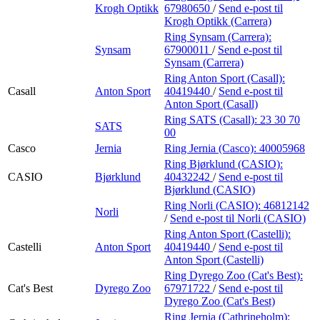
Krogh Optikk
67980650
/
Send e-post
til
Krogh Optikk (Carrera)
Ring Synsam (Carrera):
Synsam
67900011
/
Send e-post
til
Synsam (Carrera)
Ring Anton Sport (Casall):
Casall
Anton Sport
40419440
/
Send e-post
til
Anton Sport (Casall)
Ring SATS (Casall):
23 30 70
SATS
00
Casco
Jernia
Ring Jernia (Casco):
40005968
Ring Bjørklund (CASIO):
CASIO
Bjørklund
40432242
/
Send e-post
til
Bjørklund (CASIO)
Ring Norli (CASIO):
46812142
Norli
/
Send e-post
til Norli (CASIO)
Ring Anton Sport (Castelli):
Castelli
Anton Sport
40419440
/
Send e-post
til
Anton Sport (Castelli)
Ring Dyrego Zoo (Cat's Best):
Cat's Best
Dyrego Zoo
67971722
/
Send e-post
til
Dyrego Zoo (Cat's Best)
Ring Jernia (Cathrineholm):