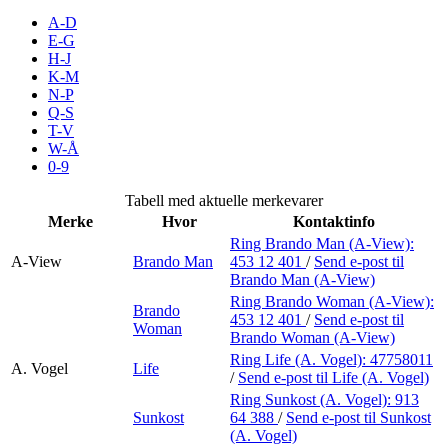
Inspirasjon
A-D
E-G
H-J
K-M
N-P
Søk
Q-S
T-V
W-Å
0-9
Åpningstider
Tabell med aktuelle merkevarer
Merke
Hvor
Kontaktinfo
Praktisk informasjon
Ring Brando Man (A-View):
A-View
Brando Man
453 12 401
/
Send e-post
til
Ledige stillinger
Brando Man (A-View)
Magasin
Ring Brando Woman (A-View):
Brando
453 12 401
/
Send e-post
til
Woman
Brando Woman (A-View)
Butikker
Ring Life (A. Vogel):
47758011
A. Vogel
Life
Gavekort
/
Send e-post
til Life (A. Vogel)
Ring Sunkost (A. Vogel):
913
Best på service
Sunkost
64 388
/
Send e-post
til Sunkost
(A. Vogel)