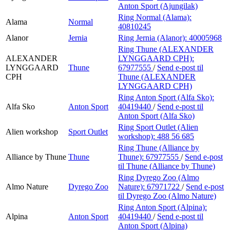
Anton Sport (Ajungilak)
Ring Normal (Alama):
Alama
Normal
40810245
Alanor
Jernia
Ring Jernia (Alanor):
40005968
Ring Thune (ALEXANDER
ALEXANDER
LYNGGAARD CPH):
LYNGGAARD
Thune
67977555
/
Send e-post
til
CPH
Thune (ALEXANDER
LYNGGAARD CPH)
Ring Anton Sport (Alfa Sko):
Alfa Sko
Anton Sport
40419440
/
Send e-post
til
Anton Sport (Alfa Sko)
Ring Sport Outlet (Alien
Alien workshop
Sport Outlet
workshop):
488 56 685
Ring Thune (Alliance by
Alliance by Thune
Thune
Thune):
67977555
/
Send e-post
til Thune (Alliance by Thune)
Ring Dyrego Zoo (Almo
Almo Nature
Dyrego Zoo
Nature):
67971722
/
Send e-post
til Dyrego Zoo (Almo Nature)
Ring Anton Sport (Alpina):
Alpina
Anton Sport
40419440
/
Send e-post
til
Anton Sport (Alpina)