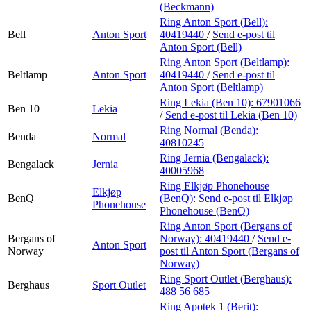
(Beckmann)
Ring Anton Sport (Bell):
Bell
Anton Sport
40419440
/
Send e-post
til
Anton Sport (Bell)
Ring Anton Sport (Beltlamp):
Beltlamp
Anton Sport
40419440
/
Send e-post
til
Anton Sport (Beltlamp)
Ring Lekia (Ben 10):
67901066
Ben 10
Lekia
/
Send e-post
til Lekia (Ben 10)
Ring Normal (Benda):
Benda
Normal
40810245
Ring Jernia (Bengalack):
Bengalack
Jernia
40005968
Ring Elkjøp Phonehouse
Elkjøp
BenQ
(BenQ):
Send e-post
til Elkjøp
Phonehouse
Phonehouse (BenQ)
Ring Anton Sport (Bergans of
Bergans of
Norway):
40419440
/
Send e-
Anton Sport
Norway
post
til Anton Sport (Bergans of
Norway)
Ring Sport Outlet (Berghaus):
Berghaus
Sport Outlet
488 56 685
Ring Apotek 1 (Berit):