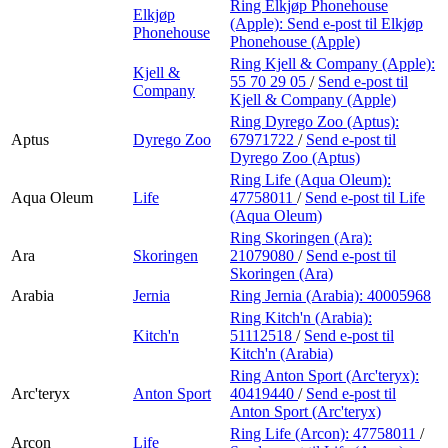
Ring Elkjøp Phonehouse
Elkjøp
(Apple):
Send e-post
til Elkjøp
Phonehouse
Phonehouse (Apple)
Ring Kjell & Company (Apple):
Kjell &
55 70 29 05
/
Send e-post
til
Company
Kjell & Company (Apple)
Ring Dyrego Zoo (Aptus):
Aptus
Dyrego Zoo
67971722
/
Send e-post
til
Dyrego Zoo (Aptus)
Ring Life (Aqua Oleum):
Aqua Oleum
Life
47758011
/
Send e-post
til Life
(Aqua Oleum)
Ring Skoringen (Ara):
Ara
Skoringen
21079080
/
Send e-post
til
Skoringen (Ara)
Arabia
Jernia
Ring Jernia (Arabia):
40005968
Ring Kitch'n (Arabia):
Kitch'n
51112518
/
Send e-post
til
Kitch'n (Arabia)
Ring Anton Sport (Arc'teryx):
Arc'teryx
Anton Sport
40419440
/
Send e-post
til
Anton Sport (Arc'teryx)
Ring Life (Arcon):
47758011
/
Arcon
Life