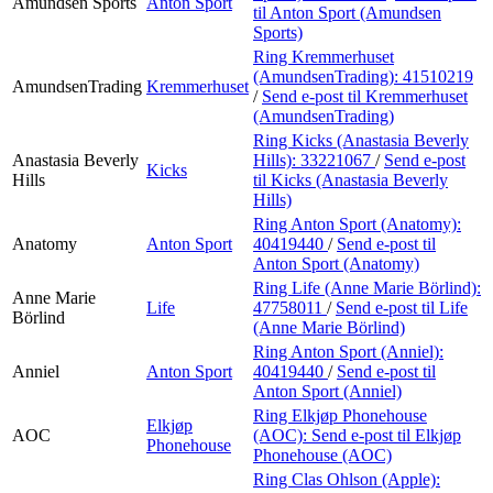
Amundsen Sports
Anton Sport
til Anton Sport (Amundsen
Sports)
Ring Kremmerhuset
(AmundsenTrading):
41510219
AmundsenTrading
Kremmerhuset
/
Send e-post
til Kremmerhuset
(AmundsenTrading)
Ring Kicks (Anastasia Beverly
Anastasia Beverly
Hills):
33221067
/
Send e-post
Kicks
Hills
til Kicks (Anastasia Beverly
Hills)
Ring Anton Sport (Anatomy):
Anatomy
Anton Sport
40419440
/
Send e-post
til
Anton Sport (Anatomy)
Ring Life (Anne Marie Börlind):
Anne Marie
Life
47758011
/
Send e-post
til Life
Börlind
(Anne Marie Börlind)
Ring Anton Sport (Anniel):
Anniel
Anton Sport
40419440
/
Send e-post
til
Anton Sport (Anniel)
Ring Elkjøp Phonehouse
Elkjøp
AOC
(AOC):
Send e-post
til Elkjøp
Phonehouse
Phonehouse (AOC)
Ring Clas Ohlson (Apple):