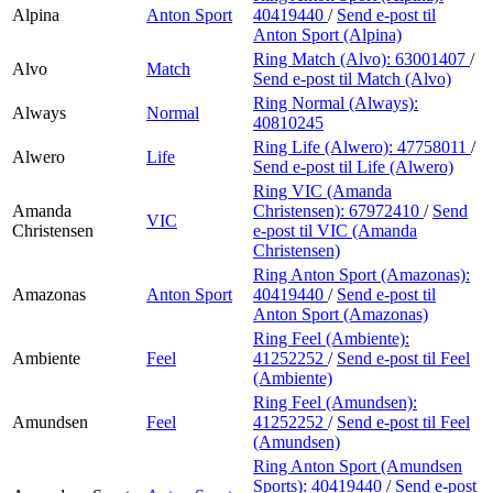
Alpina
Anton Sport
40419440
/
Send e-post
til
Anton Sport (Alpina)
Ring Match (Alvo):
63001407
/
Alvo
Match
Send e-post
til Match (Alvo)
Ring Normal (Always):
Always
Normal
40810245
Ring Life (Alwero):
47758011
/
Alwero
Life
Send e-post
til Life (Alwero)
Ring VIC (Amanda
Amanda
Christensen):
67972410
/
Send
VIC
Christensen
e-post
til VIC (Amanda
Christensen)
Ring Anton Sport (Amazonas):
Amazonas
Anton Sport
40419440
/
Send e-post
til
Anton Sport (Amazonas)
Ring Feel (Ambiente):
Ambiente
Feel
41252252
/
Send e-post
til Feel
(Ambiente)
Ring Feel (Amundsen):
Amundsen
Feel
41252252
/
Send e-post
til Feel
(Amundsen)
Ring Anton Sport (Amundsen
Sports):
40419440
/
Send e-post