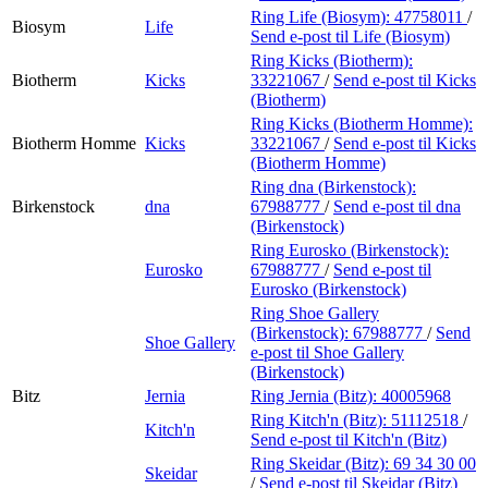
Ring Life (Biosym):
47758011
/
Biosym
Life
Send e-post
til Life (Biosym)
Ring Kicks (Biotherm):
Biotherm
Kicks
33221067
/
Send e-post
til Kicks
(Biotherm)
Ring Kicks (Biotherm Homme):
Biotherm Homme
Kicks
33221067
/
Send e-post
til Kicks
(Biotherm Homme)
Ring dna (Birkenstock):
Birkenstock
dna
67988777
/
Send e-post
til dna
(Birkenstock)
Ring Eurosko (Birkenstock):
Eurosko
67988777
/
Send e-post
til
Eurosko (Birkenstock)
Ring Shoe Gallery
(Birkenstock):
67988777
/
Send
Shoe Gallery
e-post
til Shoe Gallery
(Birkenstock)
Bitz
Jernia
Ring Jernia (Bitz):
40005968
Ring Kitch'n (Bitz):
51112518
/
Kitch'n
Send e-post
til Kitch'n (Bitz)
Ring Skeidar (Bitz):
69 34 30 00
Skeidar
/
Send e-post
til Skeidar (Bitz)