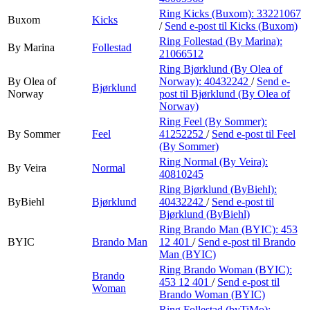
Ring Kicks (Buxom):
33221067
Buxom
Kicks
/
Send e-post
til Kicks (Buxom)
Ring Follestad (By Marina):
By Marina
Follestad
21066512
Ring Bjørklund (By Olea of
By Olea of
Norway):
40432242
/
Send e-
Bjørklund
Norway
post
til Bjørklund (By Olea of
Norway)
Ring Feel (By Sommer):
By Sommer
Feel
41252252
/
Send e-post
til Feel
(By Sommer)
Ring Normal (By Veira):
By Veira
Normal
40810245
Ring Bjørklund (ByBiehl):
ByBiehl
Bjørklund
40432242
/
Send e-post
til
Bjørklund (ByBiehl)
Ring Brando Man (BYIC):
453
BYIC
Brando Man
12 401
/
Send e-post
til Brando
Man (BYIC)
Ring Brando Woman (BYIC):
Brando
453 12 401
/
Send e-post
til
Woman
Brando Woman (BYIC)
Ring Follestad (byTiMo):