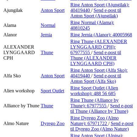
Ring Anton Sport (Ajungilak):
Ajungilak
Anton Sport
40419440
/
Send e-post
til
Anton Sport (Ajungilak)
Ring Normal (Alama):
Alama
Normal
40810245
Alanor
Jernia
Ring Jernia (Alanor):
40005968
Ring Thune (ALEXANDER
ALEXANDER
LYNGGAARD CPH):
LYNGGAARD
Thune
67977555
/
Send e-post
til
CPH
Thune (ALEXANDER
LYNGGAARD CPH)
Ring Anton Sport (Alfa Sko):
Alfa Sko
Anton Sport
40419440
/
Send e-post
til
Anton Sport (Alfa Sko)
Ring Sport Outlet (Alien
Alien workshop
Sport Outlet
workshop):
488 56 685
Ring Thune (Alliance by
Alliance by Thune
Thune
Thune):
67977555
/
Send e-post
til Thune (Alliance by Thune)
Ring Dyrego Zoo (Almo
Almo Nature
Dyrego Zoo
Nature):
67971722
/
Send e-post
til Dyrego Zoo (Almo Nature)
Ring Anton Sport (Alpina):