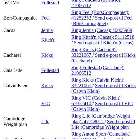
byTiMo
Follestad
21066512
Ring Feel (BørsCompagniet):
BørsCompagniet
Feel
41252252
/
Send e-post
til Feel
(BørsCompagniet)
Cacas
Jernia
Ring Jernia (Cacas):
40005968
Ring Kitch'n (Cacas):
51112518
Kitch'n
/
Send e-post
til Kitch'n (Cacas)
Ring Kicks (Cacharel):
Cacharel
Kicks
33221067
/
Send e-post
til Kicks
(Cacharel)
Ring Follestad (Cala Jade):
Cala Jade
Follestad
21066512
Ring Kicks (Calvin Klein):
Calvin Klein
Kicks
33221067
/
Send e-post
til Kicks
(Calvin Klein)
Ring VIC (Calvin Klein):
VIC
67972410
/
Send e-post
til VIC
(Calvin Klein)
Ring Life (Cambridge Weight
Cambridge
Life
plan):
47758011
/
Send e-post
til
Weight plan
Life (Cambridge Weight plan)
Ring Anton Sport (Camelbak):