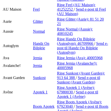
Ring Feel (AU Maison):
AU Maison
Feel
41252252
/
Send e-post
til Feel
(AU Maison)
Ring Glitter (Aurie):
81 51 20
Aurie
Glitter
21
Ring Normal (Aussie):
Aussie
Normal
40810245
Ring Handz On Bilpleie
Handz On
(Autoglym):
46709966
/
Send e-
Autoglym
Bilpleie
post
til Handz On Bilpleie
(Autoglym)
Ava
Jernia
Ring Jernia (Ava):
40005968
Ring Jernia (Avalanche!):
Avalanche!
Jernia
40005968
Ring Sunkost (Avant Garden):
Avant Garden
Sunkost
913 64 388
/
Send e-post
til
Sunkost (Avant Garden)
Ring Apotek 1 (Avène):
Avène
Apotek 1
67980030
/
Send e-post
til
Apotek 1 (Avène)
Ring Boots Apotek (Avène):
Boots Apotek
67923040
/
Send e-post
til Boots
Apotek (Avène)