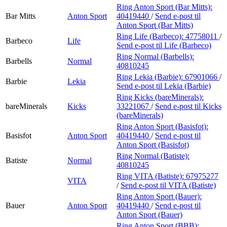
Ring Anton Sport (Bar Mitts):
Bar Mitts
Anton Sport
40419440
/
Send e-post
til
Anton Sport (Bar Mitts)
Ring Life (Barbeco):
47758011
/
Barbeco
Life
Send e-post
til Life (Barbeco)
Ring Normal (Barbells):
Barbells
Normal
40810245
Ring Lekia (Barbie):
67901066
/
Barbie
Lekia
Send e-post
til Lekia (Barbie)
Ring Kicks (bareMinerals):
bareMinerals
Kicks
33221067
/
Send e-post
til Kicks
(bareMinerals)
Ring Anton Sport (Basisfot):
Basisfot
Anton Sport
40419440
/
Send e-post
til
Anton Sport (Basisfot)
Ring Normal (Batiste):
Batiste
Normal
40810245
Ring VITA (Batiste):
67975277
VITA
/
Send e-post
til VITA (Batiste)
Ring Anton Sport (Bauer):
Bauer
Anton Sport
40419440
/
Send e-post
til
Anton Sport (Bauer)
Ring Anton Sport (BBB):