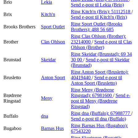
Brio
Lekia
Send e-post
til Lekia (Brio)
Ring Kitch'n (Brix):
51112518
/
Brix
Kitch'n
Send e-post
til Kitch'n (Brix)
Ring Sport Outlet (Brooks
Brooks Brothers
Sport Outlet
Brothers):
488 56 685
Ring Clas Ohlson (Brother):
Brother
Clas Ohlson
23214000
/
Send e-post
til Clas
Ohlson (Brother)
Ring Skeidar (Brunstad):
69 34
Brunstad
Skeidar
30 00
/
Send e-post
til Skeidar
(Brunstad)
Ring Anton Sport (Brusletto):
Brusletto
Anton Sport
40419440
/
Send e-post
til
Anton Sport (Brusletto)
Ring Meny (Brødrene
Brødrene
Ringstad):
67981600
/
Send e-
Meny
Ringstad
post
til Meny (Brødrene
Ringstad)
Ring dna (Buffalo):
67988777
/
Buffalo
dna
Send e-post
til dna (Buffalo)
Ring Barnas Hus (Bugaboo):
Bugaboo
Barnas Hus
67543220
Ring Skoringen (Bugatti):