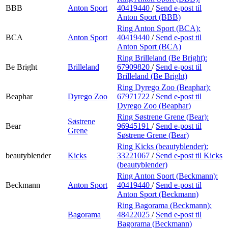
BBB
Anton Sport
40419440
/
Send e-post
til
Anton Sport (BBB)
Ring Anton Sport (BCA):
BCA
Anton Sport
40419440
/
Send e-post
til
Anton Sport (BCA)
Ring Brilleland (Be Bright):
Be Bright
Brilleland
67909820
/
Send e-post
til
Brilleland (Be Bright)
Ring Dyrego Zoo (Beaphar):
Beaphar
Dyrego Zoo
67971722
/
Send e-post
til
Dyrego Zoo (Beaphar)
Ring Søstrene Grene (Bear):
Søstrene
Bear
96945191
/
Send e-post
til
Grene
Søstrene Grene (Bear)
Ring Kicks (beautyblender):
beautyblender
Kicks
33221067
/
Send e-post
til Kicks
(beautyblender)
Ring Anton Sport (Beckmann):
Beckmann
Anton Sport
40419440
/
Send e-post
til
Anton Sport (Beckmann)
Ring Bagorama (Beckmann):
Bagorama
48422025
/
Send e-post
til
Bagorama (Beckmann)