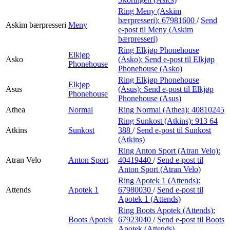
Ring Meny (Askim
bærpresseri):
67981600
/
Send
Askim bærpresseri
Meny
e-post
til Meny (Askim
bærpresseri)
Ring Elkjøp Phonehouse
Elkjøp
Asko
(Asko):
Send e-post
til Elkjøp
Phonehouse
Phonehouse (Asko)
Ring Elkjøp Phonehouse
Elkjøp
Asus
(Asus):
Send e-post
til Elkjøp
Phonehouse
Phonehouse (Asus)
Athea
Normal
Ring Normal (Athea):
40810245
Ring Sunkost (Atkins):
913 64
Atkins
Sunkost
388
/
Send e-post
til Sunkost
(Atkins)
Ring Anton Sport (Atran Velo):
Atran Velo
Anton Sport
40419440
/
Send e-post
til
Anton Sport (Atran Velo)
Ring Apotek 1 (Attends):
Attends
Apotek 1
67980030
/
Send e-post
til
Apotek 1 (Attends)
Ring Boots Apotek (Attends):
Boots Apotek
67923040
/
Send e-post
til Boots
Apotek (Attends)