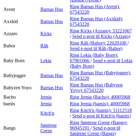
Ring Barnas Hus (Avent):
Avent
Barnas Hus
67543220
Ring Barnas Hus (Axxkid):
Axxkid
Barnas Hus
67543220
Ring Kicks (Azzaro):
33221067
Azzaro
Kicks
/
Send e-post
til Kicks (Azzaro)
Ring Råh (Babor):
22020100
/
Babor
Råh
Send e-post
til Råh (Babor)
Ring Lekia (Baby Born):
Baby Born
Lekia
67901066
/
Send e-post
til Lekia
(Baby Born)
Ring Barnas Hus (Babyjogger):
Babyjogger
Barnas Hus
67543220
Ring Barnas Hus (Babyzen
Babyzen Yoyo
Barnas Hus
Yoyo):
67543220
Bacho
Jernia
Ring Jernia (Bacho):
40005968
bamix
Jernia
Ring Jernia (bamix):
40005968
Ring Kitch'n (bamix):
51112518
Kitch'n
/
Send e-post
til Kitch'n (bamix)
Ring Søstrene Grene (Bangs):
Søstrene
Bangs
96945191
/
Send e-post
til
Grene
Søstrene Grene (Bangs)