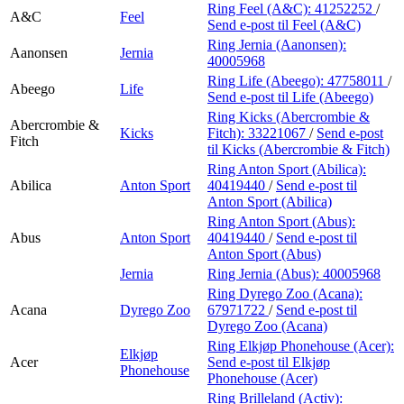
Finn frem
Ring Feel (A&C):
41252252
/
A&C
Feel
Send e-post
til Feel (A&C)
Ring Jernia (Aanonsen):
Aanonsen
Jernia
40005968
Ring Life (Abeego):
47758011
/
Abeego
Life
Send e-post
til Life (Abeego)
Ring Kicks (Abercrombie &
Abercrombie &
Kicks
Fitch):
33221067
/
Send e-post
Fitch
til Kicks (Abercrombie & Fitch)
Ring Anton Sport (Abilica):
Abilica
Anton Sport
40419440
/
Send e-post
til
Anton Sport (Abilica)
Ring Anton Sport (Abus):
Abus
Anton Sport
40419440
/
Send e-post
til
Anton Sport (Abus)
Jernia
Ring Jernia (Abus):
40005968
Ring Dyrego Zoo (Acana):
Acana
Dyrego Zoo
67971722
/
Send e-post
til
Dyrego Zoo (Acana)
Ring Elkjøp Phonehouse (Acer):
Elkjøp
Acer
Send e-post
til Elkjøp
Phonehouse
Phonehouse (Acer)
Ring Brilleland (Activ):