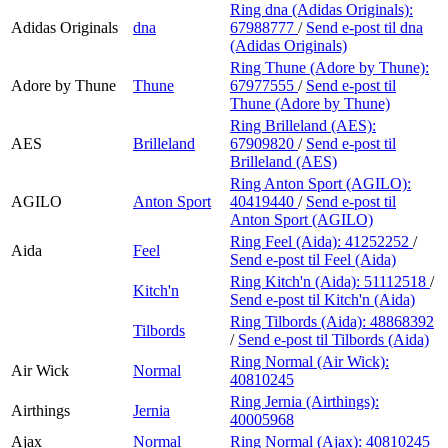
Ring dna (Adidas Originals):
Adidas Originals
dna
67988777
/
Send e-post
til dna
(Adidas Originals)
Ring Thune (Adore by Thune):
Adore by Thune
Thune
67977555
/
Send e-post
til
Thune (Adore by Thune)
Ring Brilleland (AES):
AES
Brilleland
67909820
/
Send e-post
til
Brilleland (AES)
Ring Anton Sport (AGILO):
AGILO
Anton Sport
40419440
/
Send e-post
til
Anton Sport (AGILO)
Ring Feel (Aida):
41252252
/
Aida
Feel
Send e-post
til Feel (Aida)
Ring Kitch'n (Aida):
51112518
/
Kitch'n
Send e-post
til Kitch'n (Aida)
Ring Tilbords (Aida):
48868392
Tilbords
/
Send e-post
til Tilbords (Aida)
Ring Normal (Air Wick):
Air Wick
Normal
40810245
Ring Jernia (Airthings):
Airthings
Jernia
40005968
Ajax
Normal
Ring Normal (Ajax):
40810245