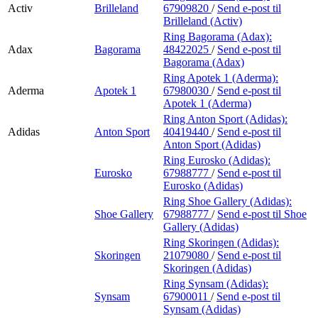
Activ
Brilleland
67909820
/
Send e-post
til
Brilleland (Activ)
Ring Bagorama (Adax):
Adax
Bagorama
48422025
/
Send e-post
til
Bagorama (Adax)
Ring Apotek 1 (Aderma):
Aderma
Apotek 1
67980030
/
Send e-post
til
Apotek 1 (Aderma)
Ring Anton Sport (Adidas):
Adidas
Anton Sport
40419440
/
Send e-post
til
Anton Sport (Adidas)
Ring Eurosko (Adidas):
Eurosko
67988777
/
Send e-post
til
Eurosko (Adidas)
Ring Shoe Gallery (Adidas):
Shoe Gallery
67988777
/
Send e-post
til Shoe
Gallery (Adidas)
Ring Skoringen (Adidas):
Skoringen
21079080
/
Send e-post
til
Skoringen (Adidas)
Ring Synsam (Adidas):
Synsam
67900011
/
Send e-post
til
Synsam (Adidas)