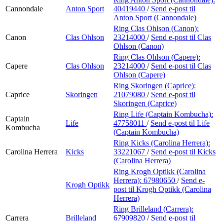
Cannondale
Anton Sport
40419440
/
Send e-post
til
Anton Sport (Cannondale)
Ring Clas Ohlson (Canon):
Canon
Clas Ohlson
23214000
/
Send e-post
til Clas
Ohlson (Canon)
Ring Clas Ohlson (Capere):
Capere
Clas Ohlson
23214000
/
Send e-post
til Clas
Ohlson (Capere)
Ring Skoringen (Caprice):
Caprice
Skoringen
21079080
/
Send e-post
til
Skoringen (Caprice)
Ring Life (Captain Kombucha):
Captain
Life
47758011
/
Send e-post
til Life
Kombucha
(Captain Kombucha)
Ring Kicks (Carolina Herrera):
Carolina Herrera
Kicks
33221067
/
Send e-post
til Kicks
(Carolina Herrera)
Ring Krogh Optikk (Carolina
Herrera):
67980650
/
Send e-
Krogh Optikk
post
til Krogh Optikk (Carolina
Herrera)
Ring Brilleland (Carrera):
Carrera
Brilleland
67909820
/
Send e-post
til