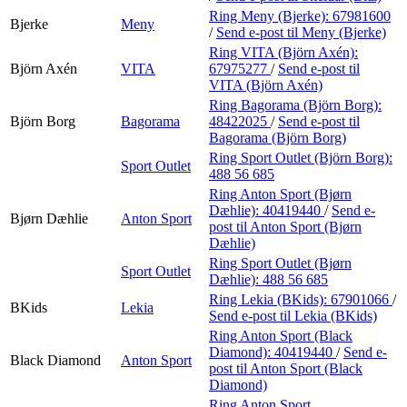
Ring Meny (Bjerke):
67981600
Bjerke
Meny
/
Send e-post
til Meny (Bjerke)
Ring VITA (Björn Axén):
Björn Axén
VITA
67975277
/
Send e-post
til
VITA (Björn Axén)
Ring Bagorama (Björn Borg):
Björn Borg
Bagorama
48422025
/
Send e-post
til
Bagorama (Björn Borg)
Ring Sport Outlet (Björn Borg):
Sport Outlet
488 56 685
Ring Anton Sport (Bjørn
Dæhlie):
40419440
/
Send e-
Bjørn Dæhlie
Anton Sport
post
til Anton Sport (Bjørn
Dæhlie)
Ring Sport Outlet (Bjørn
Sport Outlet
Dæhlie):
488 56 685
Ring Lekia (BKids):
67901066
/
BKids
Lekia
Send e-post
til Lekia (BKids)
Ring Anton Sport (Black
Diamond):
40419440
/
Send e-
Black Diamond
Anton Sport
post
til Anton Sport (Black
Diamond)
Ring Anton Sport