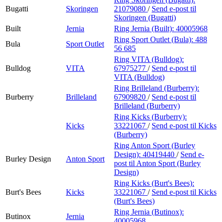
Bugatti
Skoringen
21079080
/
Send e-post
til
Skoringen (Bugatti)
Built
Jernia
Ring Jernia (Built):
40005968
Ring Sport Outlet (Bula):
488
Bula
Sport Outlet
56 685
Ring VITA (Bulldog):
Bulldog
VITA
67975277
/
Send e-post
til
VITA (Bulldog)
Ring Brilleland (Burberry):
Burberry
Brilleland
67909820
/
Send e-post
til
Brilleland (Burberry)
Ring Kicks (Burberry):
Kicks
33221067
/
Send e-post
til Kicks
(Burberry)
Ring Anton Sport (Burley
Design):
40419440
/
Send e-
Burley Design
Anton Sport
post
til Anton Sport (Burley
Design)
Ring Kicks (Burt's Bees):
Burt's Bees
Kicks
33221067
/
Send e-post
til Kicks
(Burt's Bees)
Ring Jernia (Butinox):
Butinox
Jernia
40005968