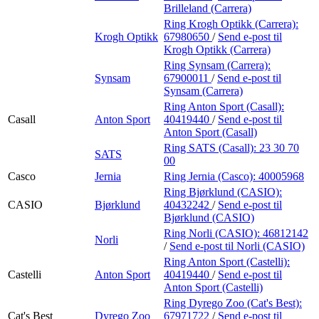
Brilleland (Carrera)
Ring Krogh Optikk (Carrera):
Krogh Optikk
67980650
/
Send e-post
til
Krogh Optikk (Carrera)
Ring Synsam (Carrera):
Synsam
67900011
/
Send e-post
til
Synsam (Carrera)
Ring Anton Sport (Casall):
Casall
Anton Sport
40419440
/
Send e-post
til
Anton Sport (Casall)
Ring SATS (Casall):
23 30 70
SATS
00
Casco
Jernia
Ring Jernia (Casco):
40005968
Ring Bjørklund (CASIO):
CASIO
Bjørklund
40432242
/
Send e-post
til
Bjørklund (CASIO)
Ring Norli (CASIO):
46812142
Norli
/
Send e-post
til Norli (CASIO)
Ring Anton Sport (Castelli):
Castelli
Anton Sport
40419440
/
Send e-post
til
Anton Sport (Castelli)
Ring Dyrego Zoo (Cat's Best):
Cat's Best
Dyrego Zoo
67971722
/
Send e-post
til