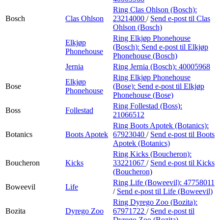
Ring Clas Ohlson (Bosch):
Bosch
Clas Ohlson
23214000
/
Send e-post
til Clas
Ohlson (Bosch)
Ring Elkjøp Phonehouse
Elkjøp
(Bosch):
Send e-post
til Elkjøp
Phonehouse
Phonehouse (Bosch)
Jernia
Ring Jernia (Bosch):
40005968
Ring Elkjøp Phonehouse
Elkjøp
Bose
(Bose):
Send e-post
til Elkjøp
Phonehouse
Phonehouse (Bose)
Ring Follestad (Boss):
Boss
Follestad
21066512
Ring Boots Apotek (Botanics):
Botanics
Boots Apotek
67923040
/
Send e-post
til Boots
Apotek (Botanics)
Ring Kicks (Boucheron):
Boucheron
Kicks
33221067
/
Send e-post
til Kicks
(Boucheron)
Ring Life (Boweevil):
47758011
Boweevil
Life
/
Send e-post
til Life (Boweevil)
Ring Dyrego Zoo (Bozita):
Bozita
Dyrego Zoo
67971722
/
Send e-post
til
Dyrego Zoo (Bozita)