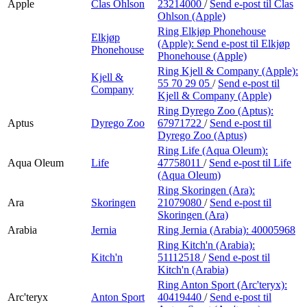
Apple
Clas Ohlson
23214000
/
Send e-post
til Clas
Ohlson (Apple)
Ring Elkjøp Phonehouse
Elkjøp
(Apple):
Send e-post
til Elkjøp
Phonehouse
Phonehouse (Apple)
Ring Kjell & Company (Apple):
Kjell &
55 70 29 05
/
Send e-post
til
Company
Kjell & Company (Apple)
Ring Dyrego Zoo (Aptus):
Aptus
Dyrego Zoo
67971722
/
Send e-post
til
Dyrego Zoo (Aptus)
Ring Life (Aqua Oleum):
Aqua Oleum
Life
47758011
/
Send e-post
til Life
(Aqua Oleum)
Ring Skoringen (Ara):
Ara
Skoringen
21079080
/
Send e-post
til
Skoringen (Ara)
Arabia
Jernia
Ring Jernia (Arabia):
40005968
Ring Kitch'n (Arabia):
Kitch'n
51112518
/
Send e-post
til
Kitch'n (Arabia)
Ring Anton Sport (Arc'teryx):
Arc'teryx
Anton Sport
40419440
/
Send e-post
til