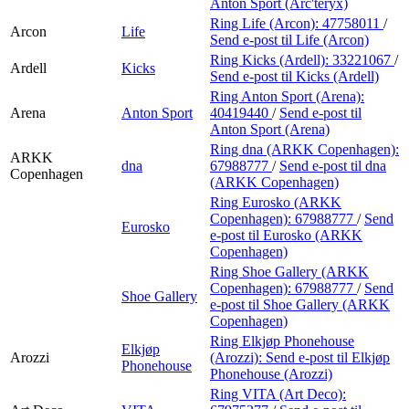
Anton Sport (Arc'teryx)
Ring Life (Arcon):
47758011
/
Arcon
Life
Send e-post
til Life (Arcon)
Ring Kicks (Ardell):
33221067
/
Ardell
Kicks
Send e-post
til Kicks (Ardell)
Ring Anton Sport (Arena):
Arena
Anton Sport
40419440
/
Send e-post
til
Anton Sport (Arena)
Ring dna (ARKK Copenhagen):
ARKK
dna
67988777
/
Send e-post
til dna
Copenhagen
(ARKK Copenhagen)
Ring Eurosko (ARKK
Copenhagen):
67988777
/
Send
Eurosko
e-post
til Eurosko (ARKK
Copenhagen)
Ring Shoe Gallery (ARKK
Copenhagen):
67988777
/
Send
Shoe Gallery
e-post
til Shoe Gallery (ARKK
Copenhagen)
Ring Elkjøp Phonehouse
Elkjøp
Arozzi
(Arozzi):
Send e-post
til Elkjøp
Phonehouse
Phonehouse (Arozzi)
Ring VITA (Art Deco):