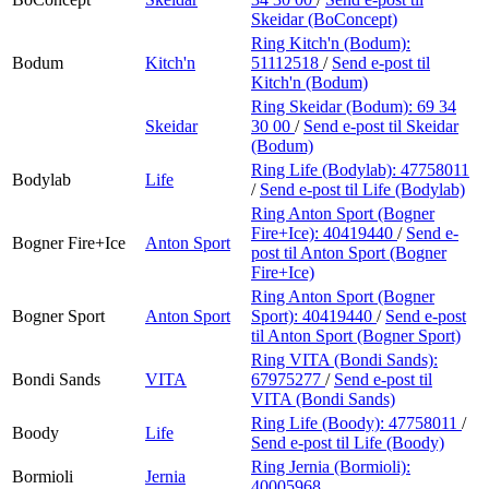
Skeidar (BoConcept)
Ring Kitch'n (Bodum):
Bodum
Kitch'n
51112518
/
Send e-post
til
Kitch'n (Bodum)
Ring Skeidar (Bodum):
69 34
Skeidar
30 00
/
Send e-post
til Skeidar
(Bodum)
Ring Life (Bodylab):
47758011
Bodylab
Life
/
Send e-post
til Life (Bodylab)
Ring Anton Sport (Bogner
Fire+Ice):
40419440
/
Send e-
Bogner Fire+Ice
Anton Sport
post
til Anton Sport (Bogner
Fire+Ice)
Ring Anton Sport (Bogner
Bogner Sport
Anton Sport
Sport):
40419440
/
Send e-post
til Anton Sport (Bogner Sport)
Ring VITA (Bondi Sands):
Bondi Sands
VITA
67975277
/
Send e-post
til
VITA (Bondi Sands)
Ring Life (Boody):
47758011
/
Boody
Life
Send e-post
til Life (Boody)
Ring Jernia (Bormioli):
Bormioli
Jernia
40005968