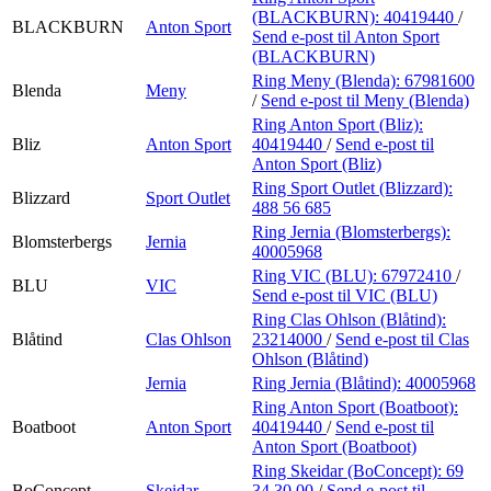
(BLACKBURN):
40419440
/
BLACKBURN
Anton Sport
Send e-post
til Anton Sport
(BLACKBURN)
Ring Meny (Blenda):
67981600
Blenda
Meny
/
Send e-post
til Meny (Blenda)
Ring Anton Sport (Bliz):
Bliz
Anton Sport
40419440
/
Send e-post
til
Anton Sport (Bliz)
Ring Sport Outlet (Blizzard):
Blizzard
Sport Outlet
488 56 685
Ring Jernia (Blomsterbergs):
Blomsterbergs
Jernia
40005968
Ring VIC (BLU):
67972410
/
BLU
VIC
Send e-post
til VIC (BLU)
Ring Clas Ohlson (Blåtind):
Blåtind
Clas Ohlson
23214000
/
Send e-post
til Clas
Ohlson (Blåtind)
Jernia
Ring Jernia (Blåtind):
40005968
Ring Anton Sport (Boatboot):
Boatboot
Anton Sport
40419440
/
Send e-post
til
Anton Sport (Boatboot)
Ring Skeidar (BoConcept):
69
BoConcept
Skeidar
34 30 00
/
Send e-post
til