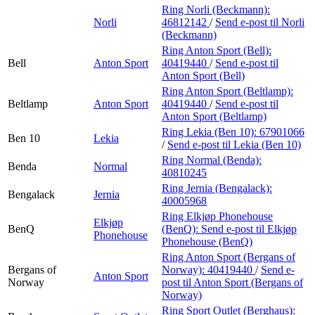
Ring Norli (Beckmann):
Norli
46812142
/
Send e-post
til Norli
(Beckmann)
Ring Anton Sport (Bell):
Bell
Anton Sport
40419440
/
Send e-post
til
Anton Sport (Bell)
Ring Anton Sport (Beltlamp):
Beltlamp
Anton Sport
40419440
/
Send e-post
til
Anton Sport (Beltlamp)
Ring Lekia (Ben 10):
67901066
Ben 10
Lekia
/
Send e-post
til Lekia (Ben 10)
Ring Normal (Benda):
Benda
Normal
40810245
Ring Jernia (Bengalack):
Bengalack
Jernia
40005968
Ring Elkjøp Phonehouse
Elkjøp
BenQ
(BenQ):
Send e-post
til Elkjøp
Phonehouse
Phonehouse (BenQ)
Ring Anton Sport (Bergans of
Bergans of
Norway):
40419440
/
Send e-
Anton Sport
Norway
post
til Anton Sport (Bergans of
Norway)
Ring Sport Outlet (Berghaus):