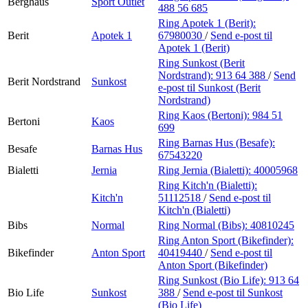
Berghaus
Sport Outlet
488 56 685
Ring Apotek 1 (Berit):
Berit
Apotek 1
67980030
/
Send e-post
til
Apotek 1 (Berit)
Ring Sunkost (Berit
Nordstrand):
913 64 388
/
Send
Berit Nordstrand
Sunkost
e-post
til Sunkost (Berit
Nordstrand)
Ring Kaos (Bertoni):
984 51
Bertoni
Kaos
699
Ring Barnas Hus (Besafe):
Besafe
Barnas Hus
67543220
Bialetti
Jernia
Ring Jernia (Bialetti):
40005968
Ring Kitch'n (Bialetti):
Kitch'n
51112518
/
Send e-post
til
Kitch'n (Bialetti)
Bibs
Normal
Ring Normal (Bibs):
40810245
Ring Anton Sport (Bikefinder):
Bikefinder
Anton Sport
40419440
/
Send e-post
til
Anton Sport (Bikefinder)
Ring Sunkost (Bio Life):
913 64
Bio Life
Sunkost
388
/
Send e-post
til Sunkost
(Bio Life)