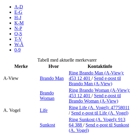
Inspirasjon
A-D
E-G
H-J
K-M
N-P
Søk
Q-S
T-V
W-Å
0-9
Åpningstider
Tabell med aktuelle merkevarer
Merke
Hvor
Kontaktinfo
Praktisk informasjon
Ring Brando Man (A-View):
A-View
Brando Man
453 12 401
/
Send e-post
til
Ledige stillinger
Brando Man (A-View)
Magasin
Ring Brando Woman (A-View):
Brando
453 12 401
/
Send e-post
til
Woman
Brando Woman (A-View)
Butikker
Ring Life (A. Vogel):
47758011
A. Vogel
Life
Gavekort
/
Send e-post
til Life (A. Vogel)
Ring Sunkost (A. Vogel):
913
Best på service
Sunkost
64 388
/
Send e-post
til Sunkost
(A. Vogel)