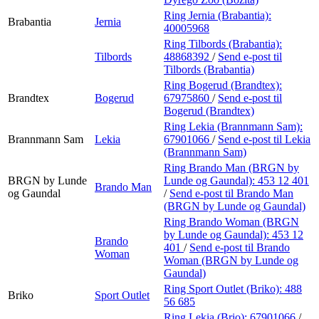
Ring Jernia (Brabantia):
Brabantia
Jernia
40005968
Ring Tilbords (Brabantia):
Tilbords
48868392
/
Send e-post
til
Tilbords (Brabantia)
Ring Bogerud (Brandtex):
Brandtex
Bogerud
67975860
/
Send e-post
til
Bogerud (Brandtex)
Ring Lekia (Brannmann Sam):
Brannmann Sam
Lekia
67901066
/
Send e-post
til Lekia
(Brannmann Sam)
Ring Brando Man (BRGN by
BRGN by Lunde
Lunde og Gaundal):
453 12 401
Brando Man
og Gaundal
/
Send e-post
til Brando Man
(BRGN by Lunde og Gaundal)
Ring Brando Woman (BRGN
by Lunde og Gaundal):
453 12
Brando
401
/
Send e-post
til Brando
Woman
Woman (BRGN by Lunde og
Gaundal)
Ring Sport Outlet (Briko):
488
Briko
Sport Outlet
56 685
Ring Lekia (Brio):
67901066
/