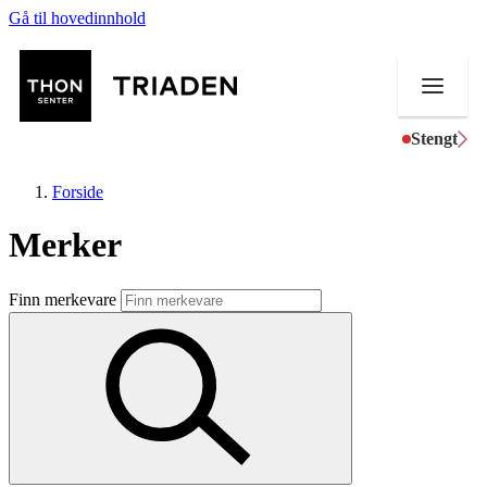
Gå til hovedinnhold
Stengt
Forside
Merker
Butikker
Finn merkevare
Mat og drikke
Helse
Aktiviteter
Tilbud