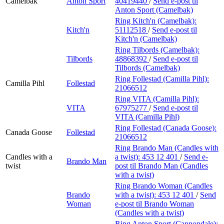
Camelbak
Anton Sport
40419440
/
Send e-post
til
Anton Sport (Camelbak)
Ring Kitch'n (Camelbak):
Kitch'n
51112518
/
Send e-post
til
Kitch'n (Camelbak)
Ring Tilbords (Camelbak):
Tilbords
48868392
/
Send e-post
til
Tilbords (Camelbak)
Ring Follestad (Camilla Pihl):
Camilla Pihl
Follestad
21066512
Ring VITA (Camilla Pihl):
VITA
67975277
/
Send e-post
til
VITA (Camilla Pihl)
Ring Follestad (Canada Goose):
Canada Goose
Follestad
21066512
Ring Brando Man (Candles with
Candles with a
a twist):
453 12 401
/
Send e-
Brando Man
twist
post
til Brando Man (Candles
with a twist)
Ring Brando Woman (Candles
Brando
with a twist):
453 12 401
/
Send
Woman
e-post
til Brando Woman
(Candles with a twist)
Ring Anton Sport (Cannondale):