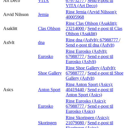
Art Deco
VITA
67975277
/
Send e-post
til
VITA (Art Deco)
Ring Jernia (Arvid Nilsson):
Arvid Nilsson
Jernia
40005968
Ring Clas Ohlson (Asaklitt):
Asaklitt
Clas Ohlson
23214000
/
Send e-post
til Clas
Ohlson (Asaklitt)
Ring dna (Asfvlt):
67988777
/
Asfvlt
dna
Send e-post
til dna (Asfvlt)
Ring Eurosko (Asfvlt):
Eurosko
67988777
/
Send e-post
til
Eurosko (Asfvlt)
Ring Shoe Gallery (Asfvlt):
Shoe Gallery
67988777
/
Send e-post
til Shoe
Gallery (Asfvlt)
Ring Anton Sport (Asics):
Asics
Anton Sport
40419440
/
Send e-post
til
Anton Sport (Asics)
Ring Eurosko (Asics):
Eurosko
67988777
/
Send e-post
til
Eurosko (Asics)
Ring Skoringen (Asics):
Skoringen
21079080
/
Send e-post
til
Skoringen (Asics)