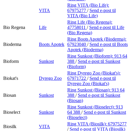
Ring VITA (Bio Life):
VITA
67975277
/
Send e-post
til
VITA (Bio Life)
Ring Life (Bio Regena):
Bio Regena
Life
47758011
/
Send e-post
til Life
(Bio Regena)
Ring Boots Apotek (Bioderma):
Bioderma
Boots Apotek
67923040
/
Send e-post
til Boots
Apotek (Bioderma)
Ring Sunkost (Bioform):
913 64
Bioform
Sunkost
388
/
Send e-post
til Sunkost
(Bioform)
Ring Dyrego Zoo (Biokat's):
Biokat's
Dyrego Zoo
67971722
/
Send e-post
til
Dyrego Zoo (Biokat's)
Ring Sunkost (Biosan):
913 64
Biosan
Sunkost
388
/
Send e-post
til Sunkost
(Biosan)
Ring Sunkost (Bioselect):
913
Bioselect
Sunkost
64 388
/
Send e-post
til Sunkost
(Bioselect)
Ring VITA (Biosilk):
67975277
Biosilk
VITA
/
Send e-post
til VITA (Biosilk)