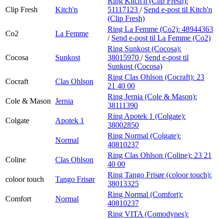
Ring Kitch'n (Clip Fresh):
Clip Fresh
Kitch'n
51117123
/
Send e-post
til Kitch'n
(Clip Fresh)
Ring La Femme (Co2):
48944363
Co2
La Femme
/
Send e-post
til La Femme (Co2)
Ring Sunkost (Cocosa):
Cocosa
Sunkost
38015970
/
Send e-post
til
Sunkost (Cocosa)
Ring Clas Ohlson (Cocraft):
23
Cocraft
Clas Ohlson
21 40 00
Ring Jernia (Cole & Mason):
Cole & Mason
Jernia
38111390
Ring Apotek 1 (Colgate):
Colgate
Apotek 1
38002850
Ring Normal (Colgate):
Normal
40810237
Ring Clas Ohlson (Coline):
23 21
Coline
Clas Ohlson
40 00
Ring Tango Frisør (coloor touch):
coloor touch
Tango Frisør
38013325
Ring Normal (Comfort):
Comfort
Normal
40810237
Ring VITA (Comodynes):