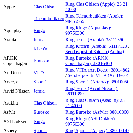
Ring Clas Ohlson (Apple):
23 21
Apple
Clas Ohlson
40 00
Ring Telenorbutikken (Apple):
Telenorbutikken
98455555
Ring Ringo (Aquaplay):
Aquaplay
Ringo
90756306
Arabia
Jernia
Ring Jernia (Arabia):
38111390
Ring Kitch'n (Arabia):
51117123
/
Kitch'n
Send e-post
til Kitch'n (Arabia)
ARKK
Ring Eurosko (ARKK
Eurosko
Copenhagen
Copenhagen):
38016360
Ring VITA (Art Deco):
38014802
Art Deco
VITA
/
Send e-post
til VITA (Art Deco)
Arteryx
Sport 1
Ring Sport 1 (Arteryx):
38010050
Ring Jernia (Arvid Nilsson):
Arvid Nilsson
Jernia
38111390
Ring Clas Ohlson (Asaklitt):
23
Asaklitt
Clas Ohlson
21 40 00
Asfvlt
Eurosko
Ring Eurosko (Asfvlt):
38016360
Ring Ringo (ASI Dukker):
ASI Dukker
Ringo
90756306
Aspery
Sport 1
Ring Sport 1 (Aspery):
38010050