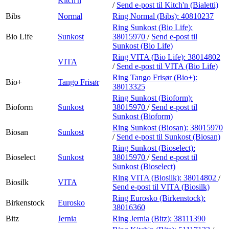
Kitch'n
/
Send e-post
til Kitch'n (Bialetti)
Bibs
Normal
Ring Normal (Bibs):
40810237
Ring Sunkost (Bio Life):
Bio Life
Sunkost
38015970
/
Send e-post
til
Sunkost (Bio Life)
Ring VITA (Bio Life):
38014802
VITA
/
Send e-post
til VITA (Bio Life)
Ring Tango Frisør (Bio+):
Bio+
Tango Frisør
38013325
Ring Sunkost (Bioform):
Bioform
Sunkost
38015970
/
Send e-post
til
Sunkost (Bioform)
Ring Sunkost (Biosan):
38015970
Biosan
Sunkost
/
Send e-post
til Sunkost (Biosan)
Ring Sunkost (Bioselect):
Bioselect
Sunkost
38015970
/
Send e-post
til
Sunkost (Bioselect)
Ring VITA (Biosilk):
38014802
/
Biosilk
VITA
Send e-post
til VITA (Biosilk)
Ring Eurosko (Birkenstock):
Birkenstock
Eurosko
38016360
Bitz
Jernia
Ring Jernia (Bitz):
38111390