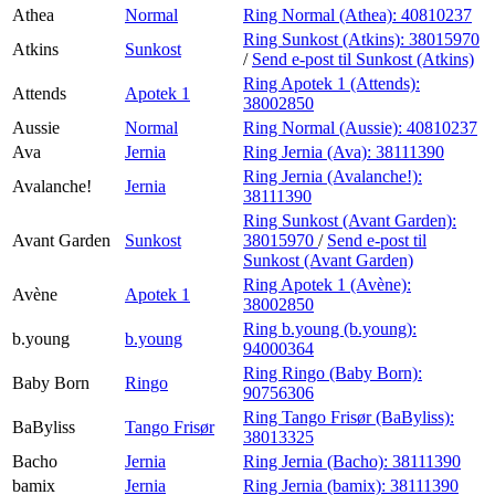
Athea
Normal
Ring Normal (Athea):
40810237
Ring Sunkost (Atkins):
38015970
Atkins
Sunkost
/
Send e-post
til Sunkost (Atkins)
Ring Apotek 1 (Attends):
Attends
Apotek 1
38002850
Aussie
Normal
Ring Normal (Aussie):
40810237
Ava
Jernia
Ring Jernia (Ava):
38111390
Ring Jernia (Avalanche!):
Avalanche!
Jernia
38111390
Ring Sunkost (Avant Garden):
Avant Garden
Sunkost
38015970
/
Send e-post
til
Sunkost (Avant Garden)
Ring Apotek 1 (Avène):
Avène
Apotek 1
38002850
Ring b.young (b.young):
b.young
b.young
94000364
Ring Ringo (Baby Born):
Baby Born
Ringo
90756306
Ring Tango Frisør (BaByliss):
BaByliss
Tango Frisør
38013325
Bacho
Jernia
Ring Jernia (Bacho):
38111390
bamix
Jernia
Ring Jernia (bamix):
38111390