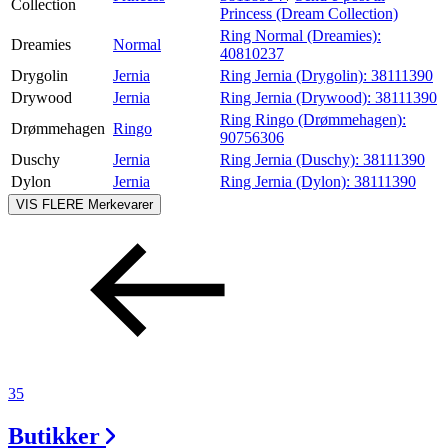
Collection
Princess (Dream Collection)
Ring Normal (Dreamies):
Dreamies
Normal
40810237
Drygolin
Jernia
Ring Jernia (Drygolin):
38111390
Drywood
Jernia
Ring Jernia (Drywood):
38111390
Ring Ringo (Drømmehagen):
Drømmehagen
Ringo
90756306
Duschy
Jernia
Ring Jernia (Duschy):
38111390
Dylon
Jernia
Ring Jernia (Dylon):
38111390
VIS FLERE
Merkevarer
35
Butikker