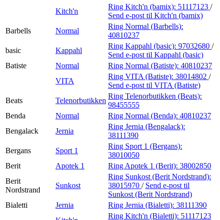
Ring Kitch'n (bamix):
51117123
/
Kitch'n
Send e-post
til Kitch'n (bamix)
Ring Normal (Barbells):
Barbells
Normal
40810237
Ring Kappahl (basic):
97032680
/
basic
Kappahl
Send e-post
til Kappahl (basic)
Batiste
Normal
Ring Normal (Batiste):
40810237
Ring VITA (Batiste):
38014802
/
VITA
Send e-post
til VITA (Batiste)
Ring Telenorbutikken (Beats):
Beats
Telenorbutikken
98455555
Benda
Normal
Ring Normal (Benda):
40810237
Ring Jernia (Bengalack):
Bengalack
Jernia
38111390
Ring Sport 1 (Bergans):
Bergans
Sport 1
38010050
Berit
Apotek 1
Ring Apotek 1 (Berit):
38002850
Ring Sunkost (Berit Nordstrand):
Berit
Sunkost
38015970
/
Send e-post
til
Nordstrand
Sunkost (Berit Nordstrand)
Bialetti
Jernia
Ring Jernia (Bialetti):
38111390
Ring Kitch'n (Bialetti):
51117123