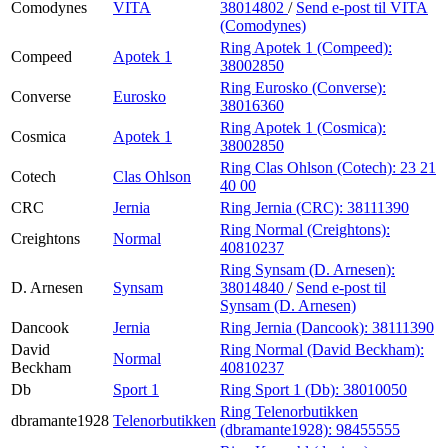
Comodynes
VITA
38014802
/
Send e-post
til VITA
(Comodynes)
Ring Apotek 1 (Compeed):
Compeed
Apotek 1
38002850
Ring Eurosko (Converse):
Converse
Eurosko
38016360
Ring Apotek 1 (Cosmica):
Cosmica
Apotek 1
38002850
Ring Clas Ohlson (Cotech):
23 21
Cotech
Clas Ohlson
40 00
CRC
Jernia
Ring Jernia (CRC):
38111390
Ring Normal (Creightons):
Creightons
Normal
40810237
Ring Synsam (D. Arnesen):
D. Arnesen
Synsam
38014840
/
Send e-post
til
Synsam (D. Arnesen)
Dancook
Jernia
Ring Jernia (Dancook):
38111390
David
Ring Normal (David Beckham):
Normal
Beckham
40810237
Db
Sport 1
Ring Sport 1 (Db):
38010050
Ring Telenorbutikken
dbramante1928
Telenorbutikken
(dbramante1928):
98455555