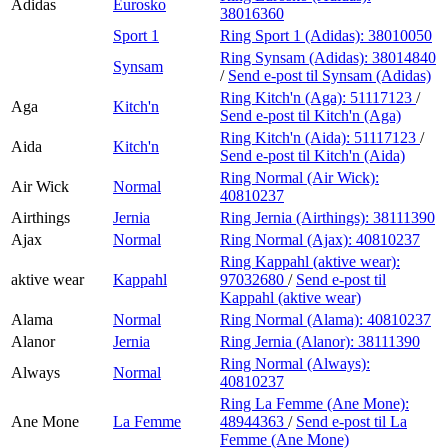
Adidas
Eurosko
38016360
Sport 1
Ring Sport 1 (Adidas):
38010050
Ring Synsam (Adidas):
38014840
Synsam
/
Send e-post
til Synsam (Adidas)
Ring Kitch'n (Aga):
51117123
/
Aga
Kitch'n
Send e-post
til Kitch'n (Aga)
Ring Kitch'n (Aida):
51117123
/
Aida
Kitch'n
Send e-post
til Kitch'n (Aida)
Ring Normal (Air Wick):
Air Wick
Normal
40810237
Airthings
Jernia
Ring Jernia (Airthings):
38111390
Ajax
Normal
Ring Normal (Ajax):
40810237
Ring Kappahl (aktive wear):
aktive wear
Kappahl
97032680
/
Send e-post
til
Kappahl (aktive wear)
Alama
Normal
Ring Normal (Alama):
40810237
Alanor
Jernia
Ring Jernia (Alanor):
38111390
Ring Normal (Always):
Always
Normal
40810237
Ring La Femme (Ane Mone):
Ane Mone
La Femme
48944363
/
Send e-post
til La
Femme (Ane Mone)