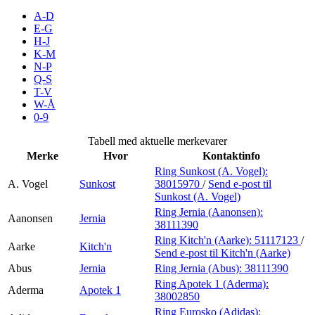
Inspirasjon
A-D
E-G
H-J
K-M
N-P
Søk
Q-S
T-V
W-Å
0-9
Åpningstider
Tabell med aktuelle merkevarer
Merke
Hvor
Kontaktinfo
Praktisk informasjon
Ring Sunkost (A. Vogel):
A. Vogel
Sunkost
38015970
/
Send e-post
til
Ledige stillinger
Sunkost (A. Vogel)
Magasin
Ring Jernia (Aanonsen):
Aanonsen
Jernia
38111390
Gavekort
Ring Kitch'n (Aarke):
51117123
/
Aarke
Kitch'n
Send e-post
til Kitch'n (Aarke)
Finn frem
Abus
Jernia
Ring Jernia (Abus):
38111390
Ring Apotek 1 (Aderma):
Aderma
Apotek 1
38002850
Ring Eurosko (Adidas):