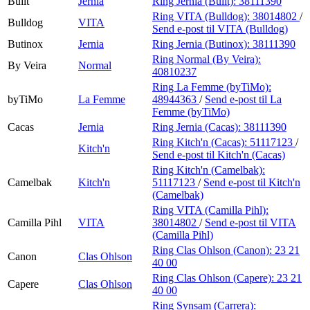
Built
Jernia
Ring Jernia (Built):
38111390
Ring VITA (Bulldog):
38014802
/
Bulldog
VITA
Send e-post
til VITA (Bulldog)
Butinox
Jernia
Ring Jernia (Butinox):
38111390
Ring Normal (By Veira):
By Veira
Normal
40810237
Ring La Femme (byTiMo):
byTiMo
La Femme
48944363
/
Send e-post
til La
Femme (byTiMo)
Cacas
Jernia
Ring Jernia (Cacas):
38111390
Ring Kitch'n (Cacas):
51117123
/
Kitch'n
Send e-post
til Kitch'n (Cacas)
Ring Kitch'n (Camelbak):
Camelbak
Kitch'n
51117123
/
Send e-post
til Kitch'n
(Camelbak)
Ring VITA (Camilla Pihl):
Camilla Pihl
VITA
38014802
/
Send e-post
til VITA
(Camilla Pihl)
Ring Clas Ohlson (Canon):
23 21
Canon
Clas Ohlson
40 00
Ring Clas Ohlson (Capere):
23 21
Capere
Clas Ohlson
40 00
Ring Synsam (Carrera):