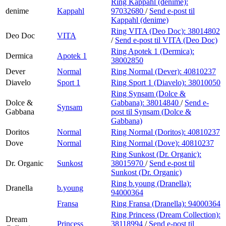
Ring Kappahl (denime):
denime
Kappahl
97032680
/
Send e-post
til
Kappahl (denime)
Ring VITA (Deo Doc):
38014802
Deo Doc
VITA
/
Send e-post
til VITA (Deo Doc)
Ring Apotek 1 (Dermica):
Dermica
Apotek 1
38002850
Dever
Normal
Ring Normal (Dever):
40810237
Diavelo
Sport 1
Ring Sport 1 (Diavelo):
38010050
Ring Synsam (Dolce &
Dolce &
Gabbana):
38014840
/
Send e-
Synsam
Gabbana
post
til Synsam (Dolce &
Gabbana)
Doritos
Normal
Ring Normal (Doritos):
40810237
Dove
Normal
Ring Normal (Dove):
40810237
Ring Sunkost (Dr. Organic):
Dr. Organic
Sunkost
38015970
/
Send e-post
til
Sunkost (Dr. Organic)
Ring b.young (Dranella):
Dranella
b.young
94000364
Fransa
Ring Fransa (Dranella):
94000364
Ring Princess (Dream Collection):
Dream
Princess
38118994
/
Send e-post
til