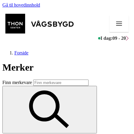
Gå til hovedinnhold
I dag:
09 - 20
Forside
Merker
Butikker
Finn merkevare
Mat og drikke
Helse
Aktiviteter
Tilbud