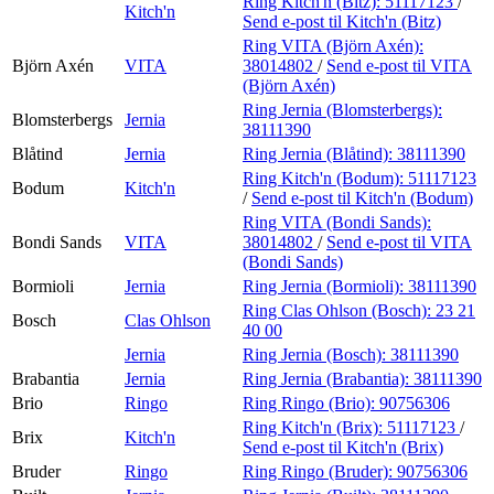
Ring Kitch'n (Bitz):
51117123
/
Kitch'n
Send e-post
til Kitch'n (Bitz)
Ring VITA (Björn Axén):
Björn Axén
VITA
38014802
/
Send e-post
til VITA
(Björn Axén)
Ring Jernia (Blomsterbergs):
Blomsterbergs
Jernia
38111390
Blåtind
Jernia
Ring Jernia (Blåtind):
38111390
Ring Kitch'n (Bodum):
51117123
Bodum
Kitch'n
/
Send e-post
til Kitch'n (Bodum)
Ring VITA (Bondi Sands):
Bondi Sands
VITA
38014802
/
Send e-post
til VITA
(Bondi Sands)
Bormioli
Jernia
Ring Jernia (Bormioli):
38111390
Ring Clas Ohlson (Bosch):
23 21
Bosch
Clas Ohlson
40 00
Jernia
Ring Jernia (Bosch):
38111390
Brabantia
Jernia
Ring Jernia (Brabantia):
38111390
Brio
Ringo
Ring Ringo (Brio):
90756306
Ring Kitch'n (Brix):
51117123
/
Brix
Kitch'n
Send e-post
til Kitch'n (Brix)
Bruder
Ringo
Ring Ringo (Bruder):
90756306