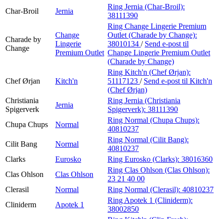
Ring Jernia (Char-Broil):
Char-Broil
Jernia
38111390
Ring Change Lingerie Premium
Change
Outlet (Charade by Change):
Charade by
Lingerie
38010134
/
Send e-post
til
Change
Premium Outlet
Change Lingerie Premium Outlet
(Charade by Change)
Ring Kitch'n (Chef Ørjan):
Chef Ørjan
Kitch'n
51117123
/
Send e-post
til Kitch'n
(Chef Ørjan)
Christiania
Ring Jernia (Christiania
Jernia
Spigerverk
Spigerverk):
38111390
Ring Normal (Chupa Chups):
Chupa Chups
Normal
40810237
Ring Normal (Cilit Bang):
Cilit Bang
Normal
40810237
Clarks
Eurosko
Ring Eurosko (Clarks):
38016360
Ring Clas Ohlson (Clas Ohlson):
Clas Ohlson
Clas Ohlson
23 21 40 00
Clerasil
Normal
Ring Normal (Clerasil):
40810237
Ring Apotek 1 (Cliniderm):
Cliniderm
Apotek 1
38002850