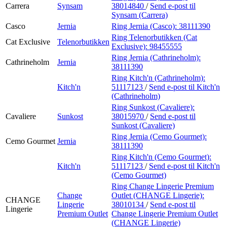
Carrera
Synsam
38014840
/
Send e-post
til
Synsam (Carrera)
Casco
Jernia
Ring Jernia (Casco):
38111390
Ring Telenorbutikken (Cat
Cat Exclusive
Telenorbutikken
Exclusive):
98455555
Ring Jernia (Cathrineholm):
Cathrineholm
Jernia
38111390
Ring Kitch'n (Cathrineholm):
Kitch'n
51117123
/
Send e-post
til Kitch'n
(Cathrineholm)
Ring Sunkost (Cavaliere):
Cavaliere
Sunkost
38015970
/
Send e-post
til
Sunkost (Cavaliere)
Ring Jernia (Cemo Gourmet):
Cemo Gourmet
Jernia
38111390
Ring Kitch'n (Cemo Gourmet):
Kitch'n
51117123
/
Send e-post
til Kitch'n
(Cemo Gourmet)
Ring Change Lingerie Premium
Change
Outlet (CHANGE Lingerie):
CHANGE
Lingerie
38010134
/
Send e-post
til
Lingerie
Premium Outlet
Change Lingerie Premium Outlet
(CHANGE Lingerie)