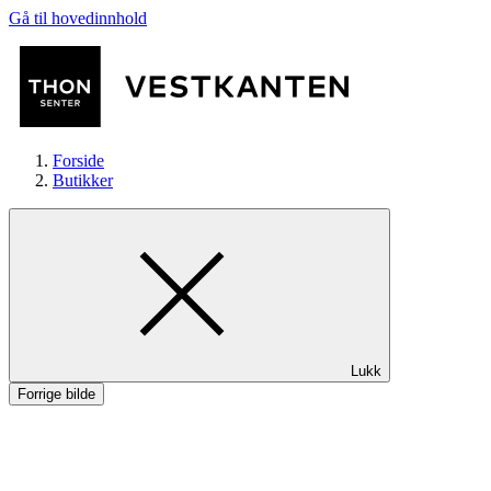
Gå til hovedinnhold
Forside
Butikker
Butikker
Lukk
Mat og drikke
Forrige bilde
Helse