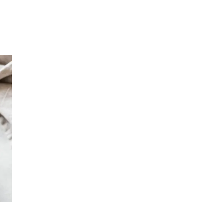
Inspirasjon
Søk
Åpningstider
Praktisk informasjon
Ledige stillinger
Magasin
Gavekort
Finn frem