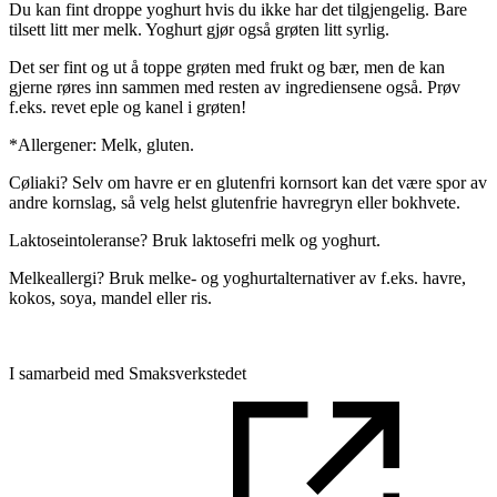
Du kan fint droppe yoghurt hvis du ikke har det tilgjengelig. Bare
tilsett litt mer melk. Yoghurt gjør også grøten litt syrlig.
Det ser fint og ut å toppe grøten med frukt og bær, men de kan
gjerne røres inn sammen med resten av ingrediensene også. Prøv
f.eks. revet eple og kanel i grøten!
*Allergener: Melk, gluten.
Cøliaki? Selv om havre er en glutenfri kornsort kan det være spor av
andre kornslag, så velg helst glutenfrie havregryn eller bokhvete.
Laktoseintoleranse? Bruk laktosefri melk og yoghurt.
Melkeallergi? Bruk melke- og yoghurtalternativer av f.eks. havre,
kokos, soya, mandel eller ris.
I samarbeid med Smaksverkstedet