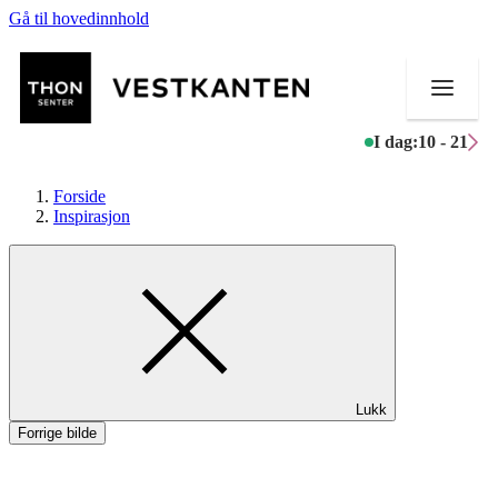
Gå til hovedinnhold
I dag:
10 - 21
Forside
Inspirasjon
Butikker
Mat og drikke
Helse
Lukk
Aktiviteter
Forrige bilde
Tilbud