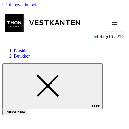
Gå til hovedinnhold
I dag:
10 - 21
Forside
Butikker
Butikker
Mat og drikke
Helse
Lukk
Aktiviteter
Forrige bilde
Tilbud