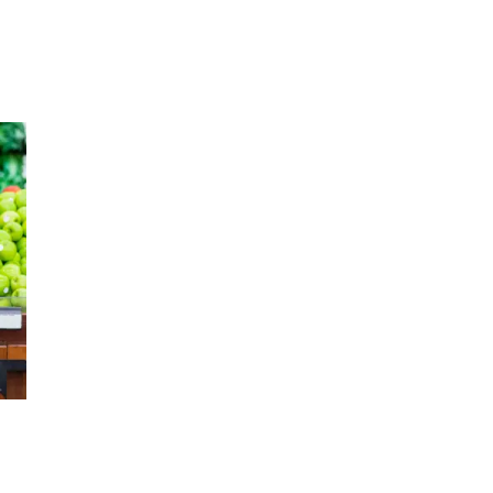
Inspirasjon
Søk
Åpningstider
Praktisk informasjon
Ledige stillinger
Magasin
Gavekort
Finn frem