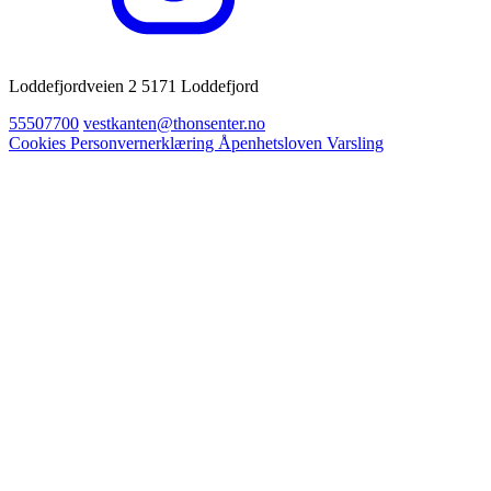
Loddefjordveien 2 5171 Loddefjord
55507700
vestkanten@thonsenter.no
Cookies
Personvernerklæring
Åpenhetsloven
Varsling