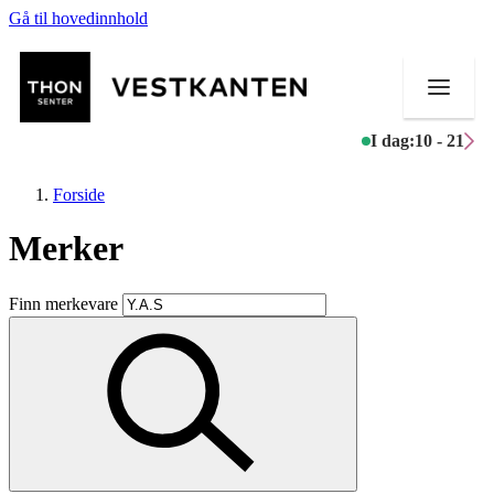
Gå til hovedinnhold
I dag:
10 - 21
Forside
Merker
Butikker
Finn merkevare
Mat og drikke
Helse
Aktiviteter
Tilbud