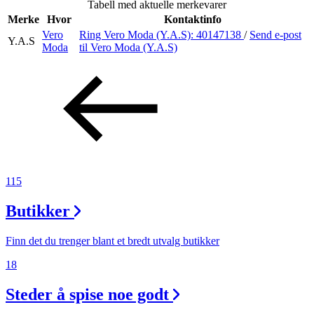
Tabell med aktuelle merkevarer
Inspirasjon
Merke
Hvor
Kontaktinfo
Vero
Ring Vero Moda (Y.A.S):
40147138
/
Send e-post
Y.A.S
Moda
til Vero Moda (Y.A.S)
Søk
Åpningstider
Praktisk informasjon
115
Ledige stillinger
Butikker
Magasin
Gavekort
Finn det du trenger blant et bredt utvalg butikker
Finn frem
18
Steder å spise noe godt