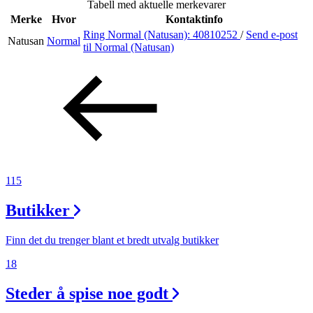
Tabell med aktuelle merkevarer
Inspirasjon
Merke
Hvor
Kontaktinfo
Ring Normal (Natusan):
40810252
/
Send e-post
Natusan
Normal
til Normal (Natusan)
Søk
Åpningstider
Praktisk informasjon
115
Ledige stillinger
Butikker
Magasin
Gavekort
Finn det du trenger blant et bredt utvalg butikker
Finn frem
18
Steder å spise noe godt