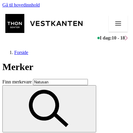
Gå til hovedinnhold
I dag:
10 - 18
Forside
Merker
Butikker
Finn merkevare
Mat og drikke
Helse
Aktiviteter
Tilbud