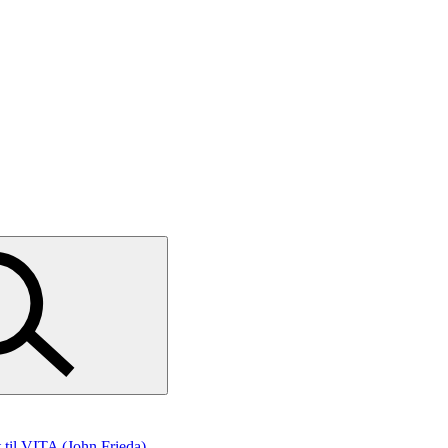
t
til VITA (John Frieda)