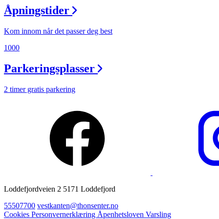
Åpningstider
Magasin
Gavekort
Kom innom når det passer deg best
Finn frem
1000
Parkeringsplasser
2 timer gratis parkering
Loddefjordveien 2 5171 Loddefjord
55507700
vestkanten@thonsenter.no
Cookies
Personvernerklæring
Åpenhetsloven
Varsling