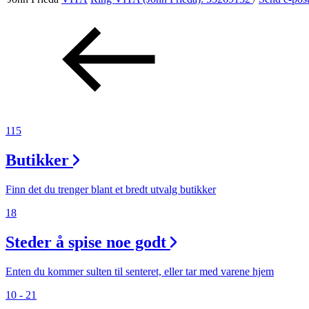
Aktiviteter
Tilbud
Inspirasjon
115
Butikker
Søk
Finn det du trenger blant et bredt utvalg butikker
18
Steder å spise noe godt
Åpningstider
Praktisk informasjon
Enten du kommer sulten til senteret, eller tar med varene hjem
10 - 21
Ledige stillinger