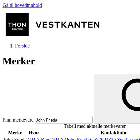
Gå til hovedinnhold
Forside
Merker
Butikker
Mat og drikke
Finn merkevare
Tabell med aktuelle merkevarer
Helse
Merke
Hvor
Kontaktinfo
John Frieda
VITA
Ring VITA (John Frieda):
55269132
/
Send e-pos