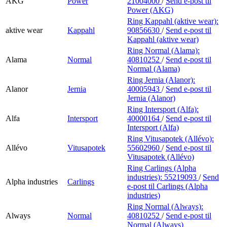
AKG
Power
21004000
/
Send e-post
til
Power (AKG)
Ring Kappahl (aktive wear):
aktive wear
Kappahl
90856630
/
Send e-post
til
Kappahl (aktive wear)
Ring Normal (Alama):
Alama
Normal
40810252
/
Send e-post
til
Normal (Alama)
Ring Jernia (Alanor):
Alanor
Jernia
40005943
/
Send e-post
til
Jernia (Alanor)
Ring Intersport (Alfa):
Alfa
Intersport
40000164
/
Send e-post
til
Intersport (Alfa)
Ring Vitusapotek (Allévo):
Allévo
Vitusapotek
55602960
/
Send e-post
til
Vitusapotek (Allévo)
Ring Carlings (Alpha
industries):
55219093
/
Send
Alpha industries
Carlings
e-post
til Carlings (Alpha
industries)
Ring Normal (Always):
Always
Normal
40810252
/
Send e-post
til
Normal (Always)