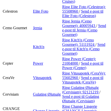
Cruises)
Ring Elite Foto (Celestron):
Celestron
Elite Foto
55508960
/
Send e-post
til
Elite Foto (Celestron)
Ring Jernia (Cemo
Gourmet):
40005943
/
Send
Cemo Gourmet
Jernia
e-post
til Jernia (Cemo
Gourmet)
Ring Kitch'n (Cemo
Gourmet):
51111924
/
Send
Kitch'n
e-post
til Kitch'n (Cemo
Gourmet)
Ring Power (Cepter):
Cepter
Power
21004000
/
Send e-post
til
Power (Cepter)
Ring Vitusapotek (CeraVe):
CeraVe
Vitusapotek
55602960
/
Send e-post
til
Vitusapotek (CeraVe)
Ring Gulating Ølutsalg
(Cervisiam):
92121219
/
Cervisiam
Gulating Ølutsalg
Send e-post
til Gulating
Ølutsalg (Cervisiam)
Ring Change Lingerie
CHANGE
Change Lingerie
(CHANGE Lingerie):