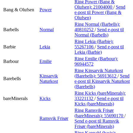
Ring Power (Bang &
Olufsen):
21004000
/
Send
Bang & Olufsen
Power
e-post
til Power (Bang &
Olufsen)
Ring Normal (Barbells):
Barbells
Normal
40810252
/
Send e-post
til
Normal (Barbells)
Ring Lekia (Barbie):
Barbie
Lekia
55267106
/
Send e-post
til
Lekia (Barbie)
Ring Emilie (Barbour):
Barbour
Emilie
96944572
Ring Kinsarvik Naturkost
Kinsarvik
(Barebells):
56913612
/
Send
Barebells
Naturkost
e-post
til Kinsarvik Naturkost
(Barebells)
Ring Kicks (bareMinerals):
bareMinerals
Kicks
33221132
/
Send e-post
til
Kicks (bareMinerals)
Ring Ramsvik Frisør
(bareMinerals):
55690170
/
Ramsvik Frisør
Send e-post
til Ramsvik
Frisør (bareMinerals)
Ring Kappahl (basic):