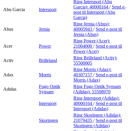
Ring Intersport (Abu
Garcia):
40000164
/
Send e-
Abu Garcia
Intersport
post
til Intersport (Abu
Garcia)
Ring Jernia (Abus):
Abus
Jernia
40005943
/
Send e-post
til
Jernia (Abus)
Ring Power (Acer):
Acer
Power
21004000
/
Send e-post
til
Power (Acer)
Ring Brilleland (Activ):
Activ
Brilleland
55500005
Ring Morris (Adax):
Adax
Morris
40307157
/
Send e-post
til
Morris (Adax)
Fugo Optik
Ring Fugo Optik Synsam
Adidas
Synsam
(Adidas):
55508970
Ring Intersport (Adidas):
Intersport
40000164
/
Send e-post
til
Intersport (Adidas)
Ring Skoringen (Adidas):
Skoringen
21079435
/
Send e-post
til
Skoringen (Adidas)