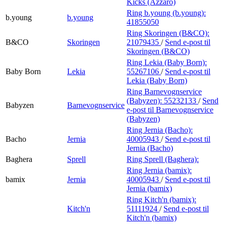
Kicks (Azzaro)
Ring b.young (b.young):
b.young
b.young
41855050
Ring Skoringen (B&CO):
B&CO
Skoringen
21079435
/
Send e-post
til
Skoringen (B&CO)
Ring Lekia (Baby Born):
Baby Born
Lekia
55267106
/
Send e-post
til
Lekia (Baby Born)
Ring Barnevognservice
(Babyzen):
55232133
/
Send
Babyzen
Barnevognservice
e-post
til Barnevognservice
(Babyzen)
Ring Jernia (Bacho):
Bacho
Jernia
40005943
/
Send e-post
til
Jernia (Bacho)
Baghera
Sprell
Ring Sprell (Baghera):
Ring Jernia (bamix):
bamix
Jernia
40005943
/
Send e-post
til
Jernia (bamix)
Ring Kitch'n (bamix):
Kitch'n
51111924
/
Send e-post
til
Kitch'n (bamix)