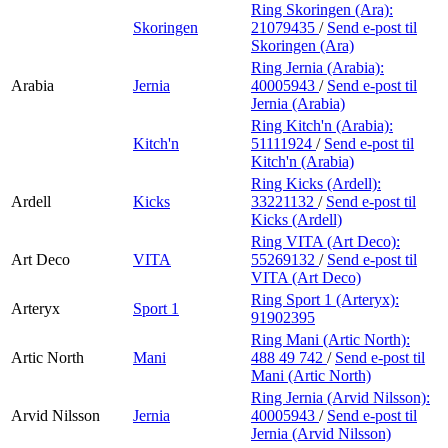
Ring Skoringen (Ara):
Skoringen
21079435
/
Send e-post
til
Skoringen (Ara)
Ring Jernia (Arabia):
Arabia
Jernia
40005943
/
Send e-post
til
Jernia (Arabia)
Ring Kitch'n (Arabia):
Kitch'n
51111924
/
Send e-post
til
Kitch'n (Arabia)
Ring Kicks (Ardell):
Ardell
Kicks
33221132
/
Send e-post
til
Kicks (Ardell)
Ring VITA (Art Deco):
Art Deco
VITA
55269132
/
Send e-post
til
VITA (Art Deco)
Ring Sport 1 (Arteryx):
Arteryx
Sport 1
91902395
Ring Mani (Artic North):
Artic North
Mani
488 49 742
/
Send e-post
til
Mani (Artic North)
Ring Jernia (Arvid Nilsson):
Arvid Nilsson
Jernia
40005943
/
Send e-post
til
Jernia (Arvid Nilsson)