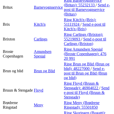
Ring Barnevognservice
(Britax):
55232133
/
Send e-
Britax
Barnevognservice
post
til Barnevognservice
(Britax)
Ring Kitch'n (Brix):
Brix
Kitch'n
51111924
/
Send e-post
til
Kitch'n (Brix)
Ring Carlings (Brixton):
Brixton
Carlings
55219093
/
Send e-post
til
Carlings (Brixton)
Ring Amundsen Spesial
Broste
Amundsen
(Broste Copenhagen):
476
Copenhagen
Spesial
20 991
Ring Brun og Blid (Brun og
blid):
48227000
/
Send e-
Brun og blid
Brun og Blid
post
til Brun og Blid (Brun
og blid)
Ring Floyd (Bruun &
Stengade):
46904022
/
Send
Bruun & Stengade
Floyd
e-post
til Floyd (Bruun &
Stengade)
Brødrene
Ring Meny (Brødrene
Meny
Ringstad
Ringstad):
55501850
Ring Skoringen (Bugatti):