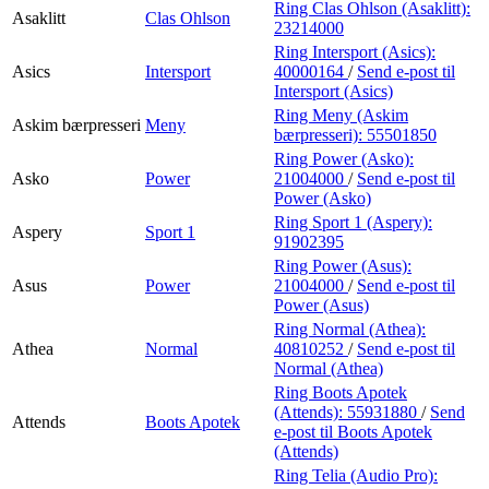
Ring Clas Ohlson (Asaklitt):
Asaklitt
Clas Ohlson
23214000
Ring Intersport (Asics):
Asics
Intersport
40000164
/
Send e-post
til
Intersport (Asics)
Ring Meny (Askim
Askim bærpresseri
Meny
bærpresseri):
55501850
Ring Power (Asko):
Asko
Power
21004000
/
Send e-post
til
Power (Asko)
Ring Sport 1 (Aspery):
Aspery
Sport 1
91902395
Ring Power (Asus):
Asus
Power
21004000
/
Send e-post
til
Power (Asus)
Ring Normal (Athea):
Athea
Normal
40810252
/
Send e-post
til
Normal (Athea)
Ring Boots Apotek
(Attends):
55931880
/
Send
Attends
Boots Apotek
e-post
til Boots Apotek
(Attends)
Ring Telia (Audio Pro):