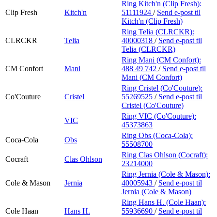
Ring Kitch'n (Clip Fresh):
Clip Fresh
Kitch'n
51111924
/
Send e-post
til
Kitch'n (Clip Fresh)
Ring Telia (CLRCKR):
CLRCKR
Telia
40000318
/
Send e-post
til
Telia (CLRCKR)
Ring Mani (CM Confort):
CM Confort
Mani
488 49 742
/
Send e-post
til
Mani (CM Confort)
Ring Cristel (Co'Couture):
Co'Couture
Cristel
55269525
/
Send e-post
til
Cristel (Co'Couture)
Ring VIC (Co'Couture):
VIC
45373863
Ring Obs (Coca-Cola):
Coca-Cola
Obs
55508700
Ring Clas Ohlson (Cocraft):
Cocraft
Clas Ohlson
23214000
Ring Jernia (Cole & Mason):
Cole & Mason
Jernia
40005943
/
Send e-post
til
Jernia (Cole & Mason)
Ring Hans H. (Cole Haan):
Cole Haan
Hans H.
55936690
/
Send e-post
til