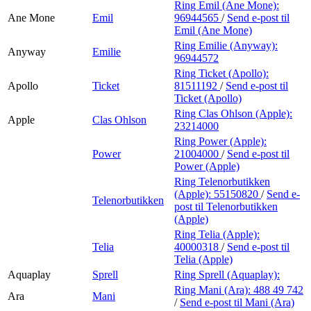
Ring Emil (Ane Mone):
Ane Mone
Emil
96944565
/
Send e-post
til
Emil (Ane Mone)
Ring Emilie (Anyway):
Anyway
Emilie
96944572
Ring Ticket (Apollo):
Apollo
Ticket
81511192
/
Send e-post
til
Ticket (Apollo)
Ring Clas Ohlson (Apple):
Apple
Clas Ohlson
23214000
Ring Power (Apple):
Power
21004000
/
Send e-post
til
Power (Apple)
Ring Telenorbutikken
(Apple):
55150820
/
Send e-
Telenorbutikken
post
til Telenorbutikken
(Apple)
Ring Telia (Apple):
Telia
40000318
/
Send e-post
til
Telia (Apple)
Aquaplay
Sprell
Ring Sprell (Aquaplay):
Ring Mani (Ara):
488 49 742
Ara
Mani
/
Send e-post
til Mani (Ara)