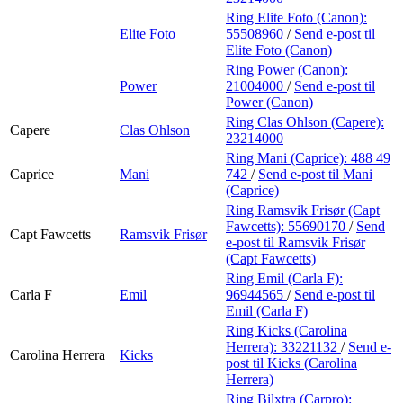
Ring Elite Foto (Canon):
Elite Foto
55508960
/
Send e-post
til
Elite Foto (Canon)
Ring Power (Canon):
Power
21004000
/
Send e-post
til
Power (Canon)
Ring Clas Ohlson (Capere):
Capere
Clas Ohlson
23214000
Ring Mani (Caprice):
488 49
Caprice
Mani
742
/
Send e-post
til Mani
(Caprice)
Ring Ramsvik Frisør (Capt
Fawcetts):
55690170
/
Send
Capt Fawcetts
Ramsvik Frisør
e-post
til Ramsvik Frisør
(Capt Fawcetts)
Ring Emil (Carla F):
Carla F
Emil
96944565
/
Send e-post
til
Emil (Carla F)
Ring Kicks (Carolina
Herrera):
33221132
/
Send e-
Carolina Herrera
Kicks
post
til Kicks (Carolina
Herrera)
Ring Bilxtra (Carpro):