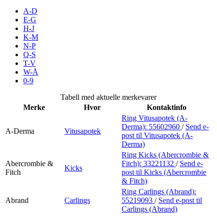
Inspirasjon
A-D
E-G
H-J
K-M
N-P
Søk
Q-S
T-V
W-Å
0-9
Åpningstider
Tabell med aktuelle merkevarer
Merke
Hvor
Kontaktinfo
Praktisk informasjon
Ring Vitusapotek (A-
Derma):
55602960
/
Send e-
Ledige stillinger
A-Derma
Vitusapotek
post
til Vitusapotek (A-
Derma)
Magasin
Ring Kicks (Abercrombie &
Abercrombie &
Fitch):
33221132
/
Send e-
Gavekort
Kicks
Fitch
post
til Kicks (Abercrombie
& Fitch)
Finn frem
Ring Carlings (Abrand):
Abrand
Carlings
55219093
/
Send e-post
til
Carlings (Abrand)