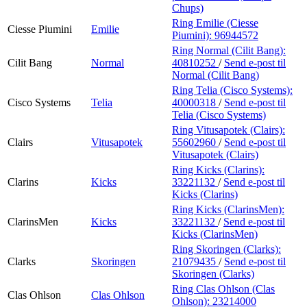
Chups)
Ring Emilie (Ciesse
Ciesse Piumini
Emilie
Piumini):
96944572
Ring Normal (Cilit Bang):
Cilit Bang
Normal
40810252
/
Send e-post
til
Normal (Cilit Bang)
Ring Telia (Cisco Systems):
Cisco Systems
Telia
40000318
/
Send e-post
til
Telia (Cisco Systems)
Ring Vitusapotek (Clairs):
Clairs
Vitusapotek
55602960
/
Send e-post
til
Vitusapotek (Clairs)
Ring Kicks (Clarins):
Clarins
Kicks
33221132
/
Send e-post
til
Kicks (Clarins)
Ring Kicks (ClarinsMen):
ClarinsMen
Kicks
33221132
/
Send e-post
til
Kicks (ClarinsMen)
Ring Skoringen (Clarks):
Clarks
Skoringen
21079435
/
Send e-post
til
Skoringen (Clarks)
Ring Clas Ohlson (Clas
Clas Ohlson
Clas Ohlson
Ohlson):
23214000