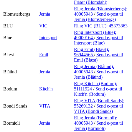
Frisør (Blomdahl)
Ring Jernia (Blomsterbergs):
Blomsterbergs
Jernia
40005943
/
Send e-post
til
Jernia (Blomsterbergs)
BLU
VIC
Ring VIC (BLU):
45373863
Ring Intersport (Blue):
Blue
Intersport
40000164
/
Send e-post
til
Intersport (Blue)
Ring Emil (Blæst):
Blæst
Emil
96944565
/
Send e-post
til
Emil (Blæst)
Ring Jernia (Blåtind):
Blåtind
Jernia
40005943
/
Send e-post
til
Jernia (Blåtind)
Ring Kitch'n (Bodum):
Bodum
Kitch'n
51111924
/
Send e-post
til
Kitch'n (Bodum)
Ring VITA (Bondi Sands):
Bondi Sands
VITA
55269132
/
Send e-post
til
VITA (Bondi Sands)
Ring Jernia (Bormioli):
Bormioli
Jernia
40005943
/
Send e-post
til
Jernia (Bormioli)