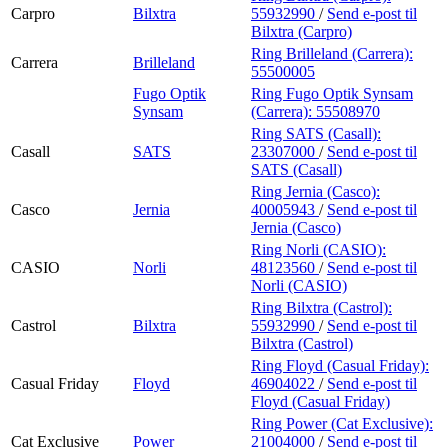
Carpro
Bilxtra
55932990
/
Send e-post
til
Bilxtra (Carpro)
Ring Brilleland (Carrera):
Carrera
Brilleland
55500005
Fugo Optik
Ring Fugo Optik Synsam
Synsam
(Carrera):
55508970
Ring SATS (Casall):
Casall
SATS
23307000
/
Send e-post
til
SATS (Casall)
Ring Jernia (Casco):
Casco
Jernia
40005943
/
Send e-post
til
Jernia (Casco)
Ring Norli (CASIO):
CASIO
Norli
48123560
/
Send e-post
til
Norli (CASIO)
Ring Bilxtra (Castrol):
Castrol
Bilxtra
55932990
/
Send e-post
til
Bilxtra (Castrol)
Ring Floyd (Casual Friday):
Casual Friday
Floyd
46904022
/
Send e-post
til
Floyd (Casual Friday)
Ring Power (Cat Exclusive):
Cat Exclusive
Power
21004000
/
Send e-post
til