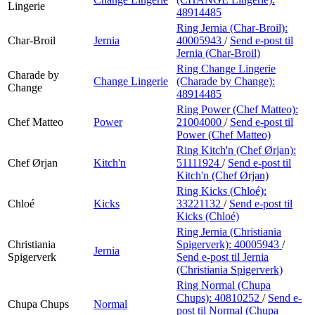
Lingerie
48914485
Ring Jernia (Char-Broil):
Char-Broil
Jernia
40005943
/
Send e-post
til
Jernia (Char-Broil)
Ring Change Lingerie
Charade by
Change Lingerie
(Charade by Change):
Change
48914485
Ring Power (Chef Matteo):
Chef Matteo
Power
21004000
/
Send e-post
til
Power (Chef Matteo)
Ring Kitch'n (Chef Ørjan):
Chef Ørjan
Kitch'n
51111924
/
Send e-post
til
Kitch'n (Chef Ørjan)
Ring Kicks (Chloé):
Chloé
Kicks
33221132
/
Send e-post
til
Kicks (Chloé)
Ring Jernia (Christiania
Christiania
Spigerverk):
40005943
/
Jernia
Spigerverk
Send e-post
til Jernia
(Christiania Spigerverk)
Ring Normal (Chupa
Chups):
40810252
/
Send e-
Chupa Chups
Normal
post
til Normal (Chupa