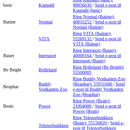
basic
Kappahl
90856630
/
Send e-post
til
Kappahl (basic)
Ring Normal (Batiste):
Batiste
Normal
40810252
/
Send e-post
til
Normal (Batiste)
Ring VITA (Batiste):
VITA
55269132
/
Send e-post
til
VITA (Batiste)
Ring Intersport (Bauer):
Bauer
Intersport
40000164
/
Send e-post
til
Intersport (Bauer)
Ring Brilleland (Be Bright):
Be Bright
Brilleland
55500005
Ring Buddy Vestkanten Zoo
Buddy
(Beaphar):
55931040
/
Send
Beaphar
Vestkanten Zoo
e-post
til Buddy Vestkanten
Zoo (Beaphar)
Ring Power (Beats):
Beats
Power
21004000
/
Send e-post
til
Power (Beats)
Ring Telenorbutikken
(Beats):
55150820
/
Send e-
Telenorbutikken
post
til Telenorbutikken