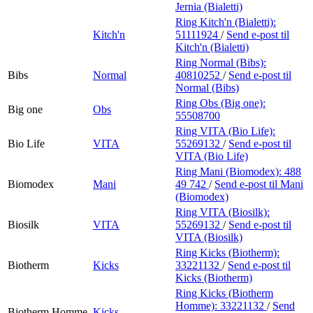
Jernia (Bialetti)
Ring Kitch'n (Bialetti):
Kitch'n
51111924
/
Send e-post
til
Kitch'n (Bialetti)
Ring Normal (Bibs):
Bibs
Normal
40810252
/
Send e-post
til
Normal (Bibs)
Ring Obs (Big one):
Big one
Obs
55508700
Ring VITA (Bio Life):
Bio Life
VITA
55269132
/
Send e-post
til
VITA (Bio Life)
Ring Mani (Biomodex):
488
Biomodex
Mani
49 742
/
Send e-post
til Mani
(Biomodex)
Ring VITA (Biosilk):
Biosilk
VITA
55269132
/
Send e-post
til
VITA (Biosilk)
Ring Kicks (Biotherm):
Biotherm
Kicks
33221132
/
Send e-post
til
Kicks (Biotherm)
Ring Kicks (Biotherm
Homme):
33221132
/
Send
Biotherm Homme
Kicks