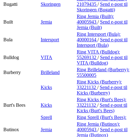
Bugatti
Skoringen
21079435
/
Send e-post
til
Skoringen (Bugatti)
Ring Jernia (Built):
Built
Jernia
40005943
/
Send e-post
til
Jernia (Built)
Ring Intersport (Bula):
Bula
Intersport
40000164
/
Send e-post
til
Intersport (Bula)
Ring VITA (Bulldog):
Bulldog
VITA
55269132
/
Send e-post
til
VITA (Bulldog)
Ring Brilleland (Burberry):
Burberry
Brilleland
55500005
Ring Kicks (Burberry):
Kicks
33221132
/
Send e-post
til
Kicks (Burberry)
Ring Kicks (Burt's Bees):
Burt's Bees
Kicks
33221132
/
Send e-post
til
Kicks (Burt's Bees)
Sprell
Ring Sprell (Burt's Bees):
Ring Jernia (Butinox):
Butinox
Jernia
40005943
/
Send e-post
til
Jernia (Butinox)