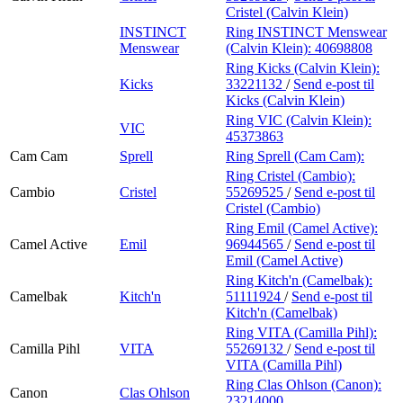
Cristel (Calvin Klein)
INSTINCT
Ring INSTINCT Menswear
Menswear
(Calvin Klein):
40698808
Ring Kicks (Calvin Klein):
Kicks
33221132
/
Send e-post
til
Kicks (Calvin Klein)
Ring VIC (Calvin Klein):
VIC
45373863
Cam Cam
Sprell
Ring Sprell (Cam Cam):
Ring Cristel (Cambio):
Cambio
Cristel
55269525
/
Send e-post
til
Cristel (Cambio)
Ring Emil (Camel Active):
Camel Active
Emil
96944565
/
Send e-post
til
Emil (Camel Active)
Ring Kitch'n (Camelbak):
Camelbak
Kitch'n
51111924
/
Send e-post
til
Kitch'n (Camelbak)
Ring VITA (Camilla Pihl):
Camilla Pihl
VITA
55269132
/
Send e-post
til
VITA (Camilla Pihl)
Ring Clas Ohlson (Canon):
Canon
Clas Ohlson
23214000