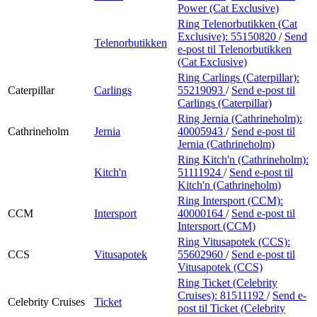
Power (Cat Exclusive)
Ring Telenorbutikken (Cat
Exclusive):
55150820
/
Send
Telenorbutikken
e-post
til Telenorbutikken
(Cat Exclusive)
Ring Carlings (Caterpillar):
Caterpillar
Carlings
55219093
/
Send e-post
til
Carlings (Caterpillar)
Ring Jernia (Cathrineholm):
Cathrineholm
Jernia
40005943
/
Send e-post
til
Jernia (Cathrineholm)
Ring Kitch'n (Cathrineholm):
Kitch'n
51111924
/
Send e-post
til
Kitch'n (Cathrineholm)
Ring Intersport (CCM):
CCM
Intersport
40000164
/
Send e-post
til
Intersport (CCM)
Ring Vitusapotek (CCS):
CCS
Vitusapotek
55602960
/
Send e-post
til
Vitusapotek (CCS)
Ring Ticket (Celebrity
Cruises):
81511192
/
Send e-
Celebrity Cruises
Ticket
post
til Ticket (Celebrity