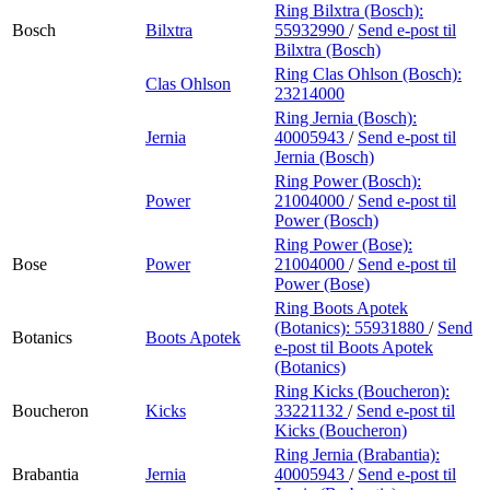
Ring Bilxtra (Bosch):
Bosch
Bilxtra
55932990
/
Send e-post
til
Bilxtra (Bosch)
Ring Clas Ohlson (Bosch):
Clas Ohlson
23214000
Ring Jernia (Bosch):
Jernia
40005943
/
Send e-post
til
Jernia (Bosch)
Ring Power (Bosch):
Power
21004000
/
Send e-post
til
Power (Bosch)
Ring Power (Bose):
Bose
Power
21004000
/
Send e-post
til
Power (Bose)
Ring Boots Apotek
(Botanics):
55931880
/
Send
Botanics
Boots Apotek
e-post
til Boots Apotek
(Botanics)
Ring Kicks (Boucheron):
Boucheron
Kicks
33221132
/
Send e-post
til
Kicks (Boucheron)
Ring Jernia (Brabantia):
Brabantia
Jernia
40005943
/
Send e-post
til