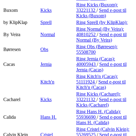
Ring Kicks (Buxom):
Buxom
Kicks
33221132
/
Send e-post
til
Kicks (Buxom)
by KlipKlap
Sprell
Ring Sprell (by KlipKlap):
Ring Normal (By Veira):
By Veira
Normal
40810252
/
Send e-post
til
Normal (By Veira)
Ring Obs (Børresen):
Børresen
Obs
55508700
Ring Jernia (Cacas):
Cacas
Jernia
40005943
/
Send e-post
til
Jernia (Cacas)
Ring Kitch'n (Cacas):
Kitch'n
51111924
/
Send e-post
til
Kitch'n (Cacas)
Ring Kicks (Cacharel):
Cacharel
Kicks
33221132
/
Send e-post
til
Kicks (Cacharel)
Ring Hans H. (Calida):
Calida
Hans H.
55936690
/
Send e-post
til
Hans H. (Calida)
Ring Cristel (Calvin Klein):
Calvin Klein
Cristel
55269525
/
Send e-post
til