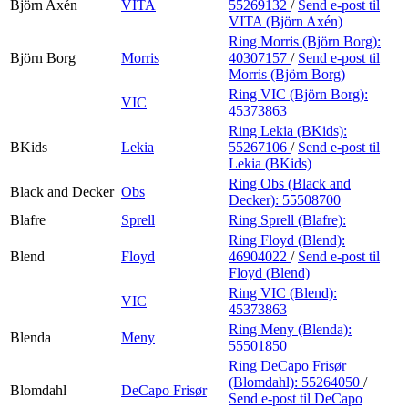
Björn Axén
VITA
55269132
/
Send e-post
til
VITA (Björn Axén)
Ring Morris (Björn Borg):
Björn Borg
Morris
40307157
/
Send e-post
til
Morris (Björn Borg)
Ring VIC (Björn Borg):
VIC
45373863
Ring Lekia (BKids):
BKids
Lekia
55267106
/
Send e-post
til
Lekia (BKids)
Ring Obs (Black and
Black and Decker
Obs
Decker):
55508700
Blafre
Sprell
Ring Sprell (Blafre):
Ring Floyd (Blend):
Blend
Floyd
46904022
/
Send e-post
til
Floyd (Blend)
Ring VIC (Blend):
VIC
45373863
Ring Meny (Blenda):
Blenda
Meny
55501850
Ring DeCapo Frisør
(Blomdahl):
55264050
/
Blomdahl
DeCapo Frisør
Send e-post
til DeCapo