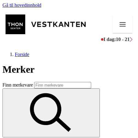
Gå til hovedinnhold
I dag:
10 - 21
Forside
Merker
Butikker
Finn merkevare
Mat og drikke
Helse
Aktiviteter
Tilbud