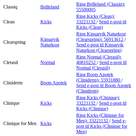
Ring Brilleland (Classiq):
Classiq
Brilleland
55500005
Ring Kicks (Clean):
Clean
Kicks
33221132
/
Send e-post
til
Kicks (Clean)
Ring Kinsarvik Naturkost
Kinsarvik
(Clearspring):
56913612
/
Clearspring
Naturkost
Send e-post
til Kinsarvik
Naturkost (Clearspring)
Ring Normal (Clerasil):
Clerasil
Normal
40810252
/
Send e-post
til
Normal (Clerasil)
Ring Boots Apotek
(Cliniderm):
55931880
/
Cliniderm
Boots Apotek
Send e-post
til Boots Apotek
(Cliniderm)
Ring Kicks (Clinique):
Clinique
Kicks
33221132
/
Send e-post
til
Kicks (Clinique)
Ring Kicks (Clinique for
Men):
33221132
/
Send e-
Clinique for Men
Kicks
post
til Kicks (Clinique for
Men)