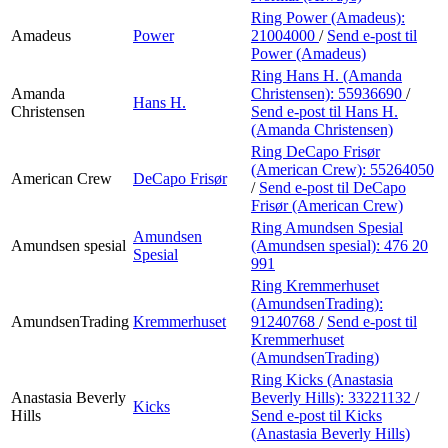
Ring Power (Amadeus):
Amadeus
Power
21004000
/
Send e-post
til
Power (Amadeus)
Ring Hans H. (Amanda
Amanda
Christensen):
55936690
/
Hans H.
Christensen
Send e-post
til Hans H.
(Amanda Christensen)
Ring DeCapo Frisør
(American Crew):
55264050
American Crew
DeCapo Frisør
/
Send e-post
til DeCapo
Frisør (American Crew)
Ring Amundsen Spesial
Amundsen
Amundsen spesial
(Amundsen spesial):
476 20
Spesial
991
Ring Kremmerhuset
(AmundsenTrading):
AmundsenTrading
Kremmerhuset
91240768
/
Send e-post
til
Kremmerhuset
(AmundsenTrading)
Ring Kicks (Anastasia
Anastasia Beverly
Beverly Hills):
33221132
/
Kicks
Hills
Send e-post
til Kicks
(Anastasia Beverly Hills)