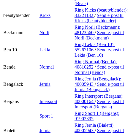
(Beats)
Ring Kicks (beautyblender):
beautyblender
Kicks
33221132
/
Send e-post
til
Kicks (beautyblender)
Ring Norli (Beckmann):
Beckmann
Norli
48123560
/
Send e-post
til
Norli (Beckmann)
Ring Lekia (Ben 10):
Ben 10
Lekia
55267106
/
Send e-post
til
Lekia (Ben 10)
Ring Normal (Benda):
Benda
Normal
40810252
/
Send e-post
til
Normal (Benda)
Ring Jernia (Bengalack):
Bengalack
Jernia
40005943
/
Send e-post
til
Jernia (Bengalack)
Ring Intersport (Bergans):
Bergans
Intersport
40000164
/
Send e-post
til
Intersport (Bergans)
Ring Sport 1 (Bergans):
Sport 1
91902395
Ring Jernia (Bialetti):
Bialetti
Jernia
40005943
/
Send e-post
til