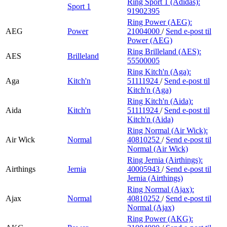
Ring Sport 1 (Adidas):
Sport 1
91902395
Ring Power (AEG):
AEG
Power
21004000
/
Send e-post
til
Power (AEG)
Ring Brilleland (AES):
AES
Brilleland
55500005
Ring Kitch'n (Aga):
Aga
Kitch'n
51111924
/
Send e-post
til
Kitch'n (Aga)
Ring Kitch'n (Aida):
Aida
Kitch'n
51111924
/
Send e-post
til
Kitch'n (Aida)
Ring Normal (Air Wick):
Air Wick
Normal
40810252
/
Send e-post
til
Normal (Air Wick)
Ring Jernia (Airthings):
Airthings
Jernia
40005943
/
Send e-post
til
Jernia (Airthings)
Ring Normal (Ajax):
Ajax
Normal
40810252
/
Send e-post
til
Normal (Ajax)
Ring Power (AKG):