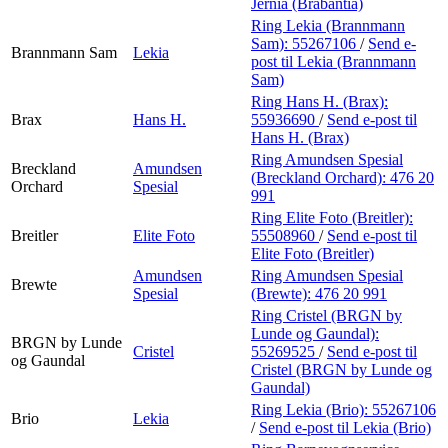
Jernia (Brabantia)
Ring Lekia (Brannmann
Sam):
55267106
/
Send e-
Brannmann Sam
Lekia
post
til Lekia (Brannmann
Sam)
Ring Hans H. (Brax):
Brax
Hans H.
55936690
/
Send e-post
til
Hans H. (Brax)
Ring Amundsen Spesial
Breckland
Amundsen
(Breckland Orchard):
476 20
Orchard
Spesial
991
Ring Elite Foto (Breitler):
Breitler
Elite Foto
55508960
/
Send e-post
til
Elite Foto (Breitler)
Amundsen
Ring Amundsen Spesial
Brewte
Spesial
(Brewte):
476 20 991
Ring Cristel (BRGN by
Lunde og Gaundal):
BRGN by Lunde
Cristel
55269525
/
Send e-post
til
og Gaundal
Cristel (BRGN by Lunde og
Gaundal)
Ring Lekia (Brio):
55267106
Brio
Lekia
/
Send e-post
til Lekia (Brio)