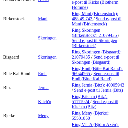
e-post
til Kicks (Biotherm
Homme)
Ring Mani (Birkenstock):
Birkenstock
Mani
488 49 742
/
Send e-post
til
Mani (Birkenstock)
Ring Skoringen
(Birkenstock):
21079435
/
Skoringen
Send e-post
til Skoringen
(Birkenstock)
Ring Skoringen (Bisgaard):
Bisgaard
Skoringen
21079435
/
Send e-post
til
Skoringen (Bisgaard)
Ring Emil (Bitte Kai Rand):
Bitte Kai Rand
Emil
96944565
/
Send e-post
til
Emil (Bitte Kai Rand)
Ring Jernia (Bitz):
40005943
Bitz
Jernia
/
Send e-post
til Jernia (Bitz)
Ring Kitch'n (Bitz):
Kitch'n
51111924
/
Send e-post
til
Kitch'n (Bitz)
Ring Meny (Bjerke):
Bjerke
Meny
55501850
Ring VITA (Björn Axén):