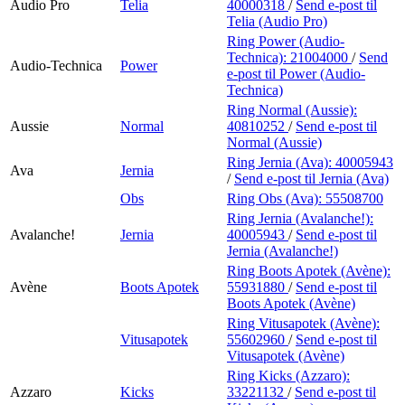
Audio Pro
Telia
40000318
/
Send e-post
til
Telia (Audio Pro)
Ring Power (Audio-
Technica):
21004000
/
Send
Audio-Technica
Power
e-post
til Power (Audio-
Technica)
Ring Normal (Aussie):
Aussie
Normal
40810252
/
Send e-post
til
Normal (Aussie)
Ring Jernia (Ava):
40005943
Ava
Jernia
/
Send e-post
til Jernia (Ava)
Obs
Ring Obs (Ava):
55508700
Ring Jernia (Avalanche!):
Avalanche!
Jernia
40005943
/
Send e-post
til
Jernia (Avalanche!)
Ring Boots Apotek (Avène):
Avène
Boots Apotek
55931880
/
Send e-post
til
Boots Apotek (Avène)
Ring Vitusapotek (Avène):
Vitusapotek
55602960
/
Send e-post
til
Vitusapotek (Avène)
Ring Kicks (Azzaro):
Azzaro
Kicks
33221132
/
Send e-post
til