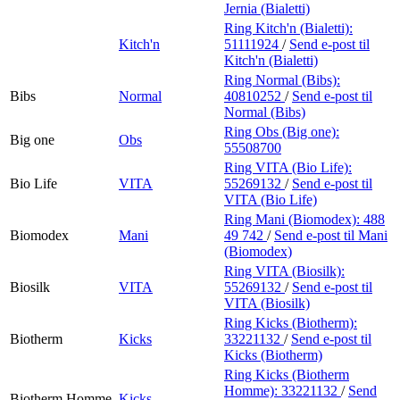
Jernia (Bialetti)
Ring Kitch'n (Bialetti):
Kitch'n
51111924
/
Send e-post
til
Kitch'n (Bialetti)
Ring Normal (Bibs):
Bibs
Normal
40810252
/
Send e-post
til
Normal (Bibs)
Ring Obs (Big one):
Big one
Obs
55508700
Ring VITA (Bio Life):
Bio Life
VITA
55269132
/
Send e-post
til
VITA (Bio Life)
Ring Mani (Biomodex):
488
Biomodex
Mani
49 742
/
Send e-post
til Mani
(Biomodex)
Ring VITA (Biosilk):
Biosilk
VITA
55269132
/
Send e-post
til
VITA (Biosilk)
Ring Kicks (Biotherm):
Biotherm
Kicks
33221132
/
Send e-post
til
Kicks (Biotherm)
Ring Kicks (Biotherm
Homme):
33221132
/
Send
Biotherm Homme
Kicks