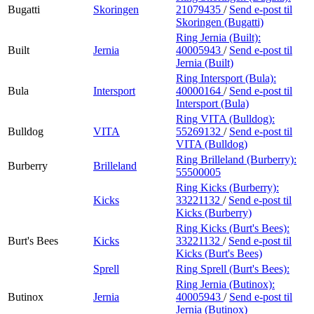
Bugatti
Skoringen
21079435
/
Send e-post
til
Skoringen (Bugatti)
Ring Jernia (Built):
Built
Jernia
40005943
/
Send e-post
til
Jernia (Built)
Ring Intersport (Bula):
Bula
Intersport
40000164
/
Send e-post
til
Intersport (Bula)
Ring VITA (Bulldog):
Bulldog
VITA
55269132
/
Send e-post
til
VITA (Bulldog)
Ring Brilleland (Burberry):
Burberry
Brilleland
55500005
Ring Kicks (Burberry):
Kicks
33221132
/
Send e-post
til
Kicks (Burberry)
Ring Kicks (Burt's Bees):
Burt's Bees
Kicks
33221132
/
Send e-post
til
Kicks (Burt's Bees)
Sprell
Ring Sprell (Burt's Bees):
Ring Jernia (Butinox):
Butinox
Jernia
40005943
/
Send e-post
til
Jernia (Butinox)