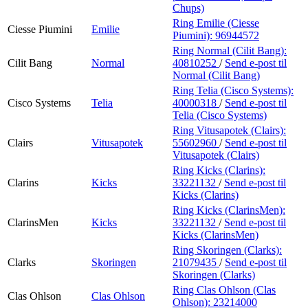
Chups)
Ring Emilie (Ciesse
Ciesse Piumini
Emilie
Piumini):
96944572
Ring Normal (Cilit Bang):
Cilit Bang
Normal
40810252
/
Send e-post
til
Normal (Cilit Bang)
Ring Telia (Cisco Systems):
Cisco Systems
Telia
40000318
/
Send e-post
til
Telia (Cisco Systems)
Ring Vitusapotek (Clairs):
Clairs
Vitusapotek
55602960
/
Send e-post
til
Vitusapotek (Clairs)
Ring Kicks (Clarins):
Clarins
Kicks
33221132
/
Send e-post
til
Kicks (Clarins)
Ring Kicks (ClarinsMen):
ClarinsMen
Kicks
33221132
/
Send e-post
til
Kicks (ClarinsMen)
Ring Skoringen (Clarks):
Clarks
Skoringen
21079435
/
Send e-post
til
Skoringen (Clarks)
Ring Clas Ohlson (Clas
Clas Ohlson
Clas Ohlson
Ohlson):
23214000