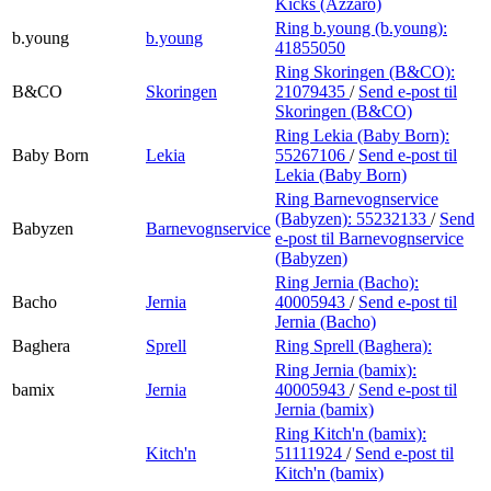
Kicks (Azzaro)
Ring b.young (b.young):
b.young
b.young
41855050
Ring Skoringen (B&CO):
B&CO
Skoringen
21079435
/
Send e-post
til
Skoringen (B&CO)
Ring Lekia (Baby Born):
Baby Born
Lekia
55267106
/
Send e-post
til
Lekia (Baby Born)
Ring Barnevognservice
(Babyzen):
55232133
/
Send
Babyzen
Barnevognservice
e-post
til Barnevognservice
(Babyzen)
Ring Jernia (Bacho):
Bacho
Jernia
40005943
/
Send e-post
til
Jernia (Bacho)
Baghera
Sprell
Ring Sprell (Baghera):
Ring Jernia (bamix):
bamix
Jernia
40005943
/
Send e-post
til
Jernia (bamix)
Ring Kitch'n (bamix):
Kitch'n
51111924
/
Send e-post
til
Kitch'n (bamix)