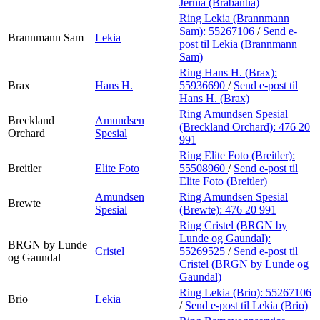
Jernia (Brabantia)
Ring Lekia (Brannmann
Sam):
55267106
/
Send e-
Brannmann Sam
Lekia
post
til Lekia (Brannmann
Sam)
Ring Hans H. (Brax):
Brax
Hans H.
55936690
/
Send e-post
til
Hans H. (Brax)
Ring Amundsen Spesial
Breckland
Amundsen
(Breckland Orchard):
476 20
Orchard
Spesial
991
Ring Elite Foto (Breitler):
Breitler
Elite Foto
55508960
/
Send e-post
til
Elite Foto (Breitler)
Amundsen
Ring Amundsen Spesial
Brewte
Spesial
(Brewte):
476 20 991
Ring Cristel (BRGN by
Lunde og Gaundal):
BRGN by Lunde
Cristel
55269525
/
Send e-post
til
og Gaundal
Cristel (BRGN by Lunde og
Gaundal)
Ring Lekia (Brio):
55267106
Brio
Lekia
/
Send e-post
til Lekia (Brio)