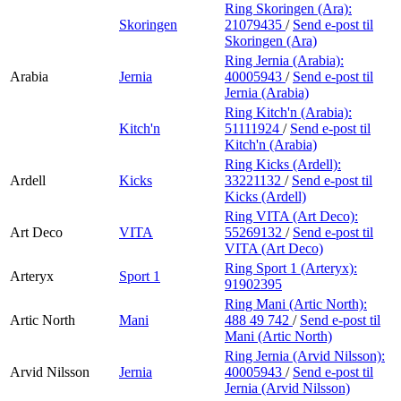
Ring Skoringen (Ara):
Skoringen
21079435
/
Send e-post
til
Skoringen (Ara)
Ring Jernia (Arabia):
Arabia
Jernia
40005943
/
Send e-post
til
Jernia (Arabia)
Ring Kitch'n (Arabia):
Kitch'n
51111924
/
Send e-post
til
Kitch'n (Arabia)
Ring Kicks (Ardell):
Ardell
Kicks
33221132
/
Send e-post
til
Kicks (Ardell)
Ring VITA (Art Deco):
Art Deco
VITA
55269132
/
Send e-post
til
VITA (Art Deco)
Ring Sport 1 (Arteryx):
Arteryx
Sport 1
91902395
Ring Mani (Artic North):
Artic North
Mani
488 49 742
/
Send e-post
til
Mani (Artic North)
Ring Jernia (Arvid Nilsson):
Arvid Nilsson
Jernia
40005943
/
Send e-post
til
Jernia (Arvid Nilsson)