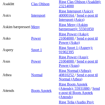
Ring Clas Ohlson (Asaklitt):
Asaklitt
Clas Ohlson
23214000
Ring Intersport (Asics):
Asics
Intersport
40000164
/
Send e-post
til
Intersport (Asics)
Ring Meny (Askim
Askim bærpresseri
Meny
bærpresseri):
55501850
Ring Power (Asko):
Asko
Power
21004000
/
Send e-post
til
Power (Asko)
Ring Sport 1 (Aspery):
Aspery
Sport 1
91902395
Ring Power (Asus):
Asus
Power
21004000
/
Send e-post
til
Power (Asus)
Ring Normal (Athea):
Athea
Normal
40810252
/
Send e-post
til
Normal (Athea)
Ring Boots Apotek
(Attends):
55931880
/
Send
Attends
Boots Apotek
e-post
til Boots Apotek
(Attends)
Ring Telia (Audio Pro):