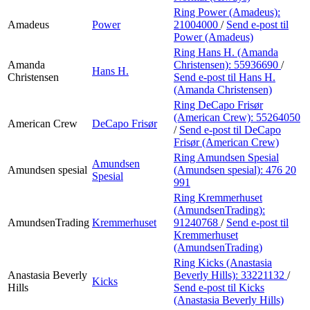
Ring Power (Amadeus):
Amadeus
Power
21004000
/
Send e-post
til
Power (Amadeus)
Ring Hans H. (Amanda
Amanda
Christensen):
55936690
/
Hans H.
Christensen
Send e-post
til Hans H.
(Amanda Christensen)
Ring DeCapo Frisør
(American Crew):
55264050
American Crew
DeCapo Frisør
/
Send e-post
til DeCapo
Frisør (American Crew)
Ring Amundsen Spesial
Amundsen
Amundsen spesial
(Amundsen spesial):
476 20
Spesial
991
Ring Kremmerhuset
(AmundsenTrading):
AmundsenTrading
Kremmerhuset
91240768
/
Send e-post
til
Kremmerhuset
(AmundsenTrading)
Ring Kicks (Anastasia
Anastasia Beverly
Beverly Hills):
33221132
/
Kicks
Hills
Send e-post
til Kicks
(Anastasia Beverly Hills)