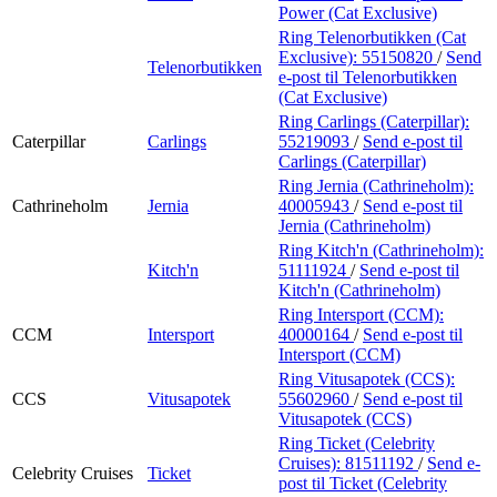
Power (Cat Exclusive)
Ring Telenorbutikken (Cat
Exclusive):
55150820
/
Send
Telenorbutikken
e-post
til Telenorbutikken
(Cat Exclusive)
Ring Carlings (Caterpillar):
Caterpillar
Carlings
55219093
/
Send e-post
til
Carlings (Caterpillar)
Ring Jernia (Cathrineholm):
Cathrineholm
Jernia
40005943
/
Send e-post
til
Jernia (Cathrineholm)
Ring Kitch'n (Cathrineholm):
Kitch'n
51111924
/
Send e-post
til
Kitch'n (Cathrineholm)
Ring Intersport (CCM):
CCM
Intersport
40000164
/
Send e-post
til
Intersport (CCM)
Ring Vitusapotek (CCS):
CCS
Vitusapotek
55602960
/
Send e-post
til
Vitusapotek (CCS)
Ring Ticket (Celebrity
Cruises):
81511192
/
Send e-
Celebrity Cruises
Ticket
post
til Ticket (Celebrity