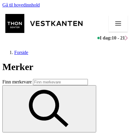
Gå til hovedinnhold
I dag:
10 - 21
Forside
Merker
Butikker
Finn merkevare
Mat og drikke
Helse
Aktiviteter
Tilbud