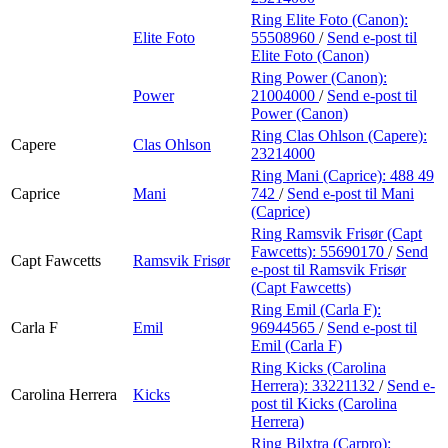
Ring Elite Foto (Canon):
Elite Foto
55508960
/
Send e-post
til
Elite Foto (Canon)
Ring Power (Canon):
Power
21004000
/
Send e-post
til
Power (Canon)
Ring Clas Ohlson (Capere):
Capere
Clas Ohlson
23214000
Ring Mani (Caprice):
488 49
Caprice
Mani
742
/
Send e-post
til Mani
(Caprice)
Ring Ramsvik Frisør (Capt
Fawcetts):
55690170
/
Send
Capt Fawcetts
Ramsvik Frisør
e-post
til Ramsvik Frisør
(Capt Fawcetts)
Ring Emil (Carla F):
Carla F
Emil
96944565
/
Send e-post
til
Emil (Carla F)
Ring Kicks (Carolina
Herrera):
33221132
/
Send e-
Carolina Herrera
Kicks
post
til Kicks (Carolina
Herrera)
Ring Bilxtra (Carpro):