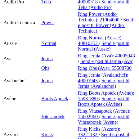
Audio Pro
Telia
40000318
/
Send e-post
til
Telia (Audio Pro)
Ring Power (Audio-
Technica):
21004000
/
Send
Audio-Technica
Power
e-post
til Power (Audio-
Technica)
Ring Normal (Aussie):
Aussie
Normal
40810252
/
Send e-post
til
Normal (Aussie)
Ring Jernia (Ava):
40005943
Ava
Jernia
/
Send e-post
til Jernia (Ava)
Obs
Ring Obs (Ava):
55508700
Ring Jernia (Avalanche!):
Avalanche!
Jernia
40005943
/
Send e-post
til
Jernia (Avalanche!)
Ring Boots Apotek (Avène):
Avène
Boots Apotek
55931880
/
Send e-post
til
Boots Apotek (Avène)
Ring Vitusapotek (Avène):
Vitusapotek
55602960
/
Send e-post
til
Vitusapotek (Avène)
Ring Kicks (Azzaro):
Azzaro
Kicks
33221132
/
Send e-post
til