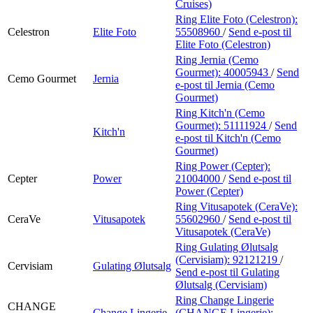
Cruises)
Ring Elite Foto (Celestron):
Celestron
Elite Foto
55508960
/
Send e-post
til
Elite Foto (Celestron)
Ring Jernia (Cemo
Gourmet):
40005943
/
Send
Cemo Gourmet
Jernia
e-post
til Jernia (Cemo
Gourmet)
Ring Kitch'n (Cemo
Gourmet):
51111924
/
Send
Kitch'n
e-post
til Kitch'n (Cemo
Gourmet)
Ring Power (Cepter):
Cepter
Power
21004000
/
Send e-post
til
Power (Cepter)
Ring Vitusapotek (CeraVe):
CeraVe
Vitusapotek
55602960
/
Send e-post
til
Vitusapotek (CeraVe)
Ring Gulating Ølutsalg
(Cervisiam):
92121219
/
Cervisiam
Gulating Ølutsalg
Send e-post
til Gulating
Ølutsalg (Cervisiam)
Ring Change Lingerie
CHANGE
Change Lingerie
(CHANGE Lingerie):