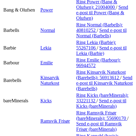
Ring Power (Bang &
Olufsen):
21004000
/
Send
Bang & Olufsen
Power
e-post
til Power (Bang &
Olufsen)
Ring Normal (Barbells):
Barbells
Normal
40810252
/
Send e-post
til
Normal (Barbells)
Ring Lekia (Barbie):
Barbie
Lekia
55267106
/
Send e-post
til
Lekia (Barbie)
Ring Emilie (Barbour):
Barbour
Emilie
96944572
Ring Kinsarvik Naturkost
Kinsarvik
(Barebells):
56913612
/
Send
Barebells
Naturkost
e-post
til Kinsarvik Naturkost
(Barebells)
Ring Kicks (bareMinerals):
bareMinerals
Kicks
33221132
/
Send e-post
til
Kicks (bareMinerals)
Ring Ramsvik Frisør
(bareMinerals):
55690170
/
Ramsvik Frisør
Send e-post
til Ramsvik
Frisør (bareMinerals)
Ring Kappahl (basic):