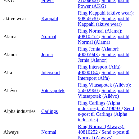
AKG
Power
21004000
/
Send e-post
til
Power (AKG)
Ring Kappahl (aktive wear):
aktive wear
Kappahl
90856630
/
Send e-post
til
Kappahl (aktive wear)
Ring Normal (Alama):
Alama
Normal
40810252
/
Send e-post
til
Normal (Alama)
Ring Jernia (Alanor):
Alanor
Jernia
40005943
/
Send e-post
til
Jernia (Alanor)
Ring Intersport (Alfa):
Alfa
Intersport
40000164
/
Send e-post
til
Intersport (Alfa)
Ring Vitusapotek (Allévo):
Allévo
Vitusapotek
55602960
/
Send e-post
til
Vitusapotek (Allévo)
Ring Carlings (Alpha
industries):
55219093
/
Send
Alpha industries
Carlings
e-post
til Carlings (Alpha
industries)
Ring Normal (Always):
Always
Normal
40810252
/
Send e-post
til
Normal (Always)