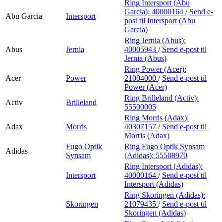
Ring Intersport (Abu
Garcia):
40000164
/
Send e-
Abu Garcia
Intersport
post
til Intersport (Abu
Garcia)
Ring Jernia (Abus):
Abus
Jernia
40005943
/
Send e-post
til
Jernia (Abus)
Ring Power (Acer):
Acer
Power
21004000
/
Send e-post
til
Power (Acer)
Ring Brilleland (Activ):
Activ
Brilleland
55500005
Ring Morris (Adax):
Adax
Morris
40307157
/
Send e-post
til
Morris (Adax)
Fugo Optik
Ring Fugo Optik Synsam
Adidas
Synsam
(Adidas):
55508970
Ring Intersport (Adidas):
Intersport
40000164
/
Send e-post
til
Intersport (Adidas)
Ring Skoringen (Adidas):
Skoringen
21079435
/
Send e-post
til
Skoringen (Adidas)