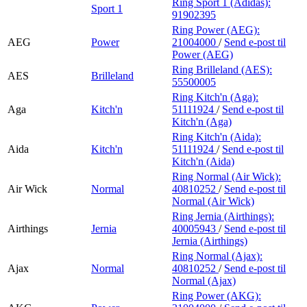
Ring Sport 1 (Adidas):
Sport 1
91902395
Ring Power (AEG):
AEG
Power
21004000
/
Send e-post
til
Power (AEG)
Ring Brilleland (AES):
AES
Brilleland
55500005
Ring Kitch'n (Aga):
Aga
Kitch'n
51111924
/
Send e-post
til
Kitch'n (Aga)
Ring Kitch'n (Aida):
Aida
Kitch'n
51111924
/
Send e-post
til
Kitch'n (Aida)
Ring Normal (Air Wick):
Air Wick
Normal
40810252
/
Send e-post
til
Normal (Air Wick)
Ring Jernia (Airthings):
Airthings
Jernia
40005943
/
Send e-post
til
Jernia (Airthings)
Ring Normal (Ajax):
Ajax
Normal
40810252
/
Send e-post
til
Normal (Ajax)
Ring Power (AKG):