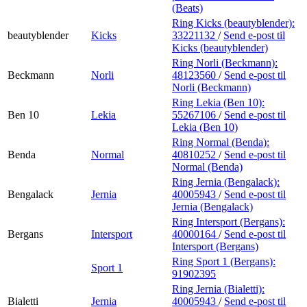
(Beats)
Ring Kicks (beautyblender):
beautyblender
Kicks
33221132
/
Send e-post
til
Kicks (beautyblender)
Ring Norli (Beckmann):
Beckmann
Norli
48123560
/
Send e-post
til
Norli (Beckmann)
Ring Lekia (Ben 10):
Ben 10
Lekia
55267106
/
Send e-post
til
Lekia (Ben 10)
Ring Normal (Benda):
Benda
Normal
40810252
/
Send e-post
til
Normal (Benda)
Ring Jernia (Bengalack):
Bengalack
Jernia
40005943
/
Send e-post
til
Jernia (Bengalack)
Ring Intersport (Bergans):
Bergans
Intersport
40000164
/
Send e-post
til
Intersport (Bergans)
Ring Sport 1 (Bergans):
Sport 1
91902395
Ring Jernia (Bialetti):
Bialetti
Jernia
40005943
/
Send e-post
til