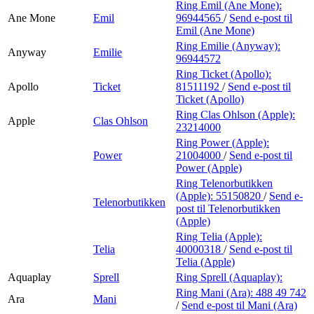
Ring Emil (Ane Mone):
Ane Mone
Emil
96944565
/
Send e-post
til
Emil (Ane Mone)
Ring Emilie (Anyway):
Anyway
Emilie
96944572
Ring Ticket (Apollo):
Apollo
Ticket
81511192
/
Send e-post
til
Ticket (Apollo)
Ring Clas Ohlson (Apple):
Apple
Clas Ohlson
23214000
Ring Power (Apple):
Power
21004000
/
Send e-post
til
Power (Apple)
Ring Telenorbutikken
(Apple):
55150820
/
Send e-
Telenorbutikken
post
til Telenorbutikken
(Apple)
Ring Telia (Apple):
Telia
40000318
/
Send e-post
til
Telia (Apple)
Aquaplay
Sprell
Ring Sprell (Aquaplay):
Ring Mani (Ara):
488 49 742
Ara
Mani
/
Send e-post
til Mani (Ara)