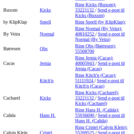
Ring Kicks (Buxom):
Buxom
Kicks
33221132
/
Send e-post
til
Kicks (Buxom)
by KlipKlap
Sprell
Ring Sprell (by KlipKlap):
Ring Normal (By Veira):
By Veira
Normal
40810252
/
Send e-post
til
Normal (By Veira)
Ring Obs (Børresen):
Børresen
Obs
55508700
Ring Jernia (Cacas):
Cacas
Jernia
40005943
/
Send e-post
til
Jernia (Cacas)
Ring Kitch'n (Cacas):
Kitch'n
51111924
/
Send e-post
til
Kitch'n (Cacas)
Ring Kicks (Cacharel):
Cacharel
Kicks
33221132
/
Send e-post
til
Kicks (Cacharel)
Ring Hans H. (Calida):
Calida
Hans H.
55936690
/
Send e-post
til
Hans H. (Calida)
Ring Cristel (Calvin Klein):
Calvin Klein
Cristel
55269525
/
Send e-post
til