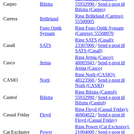
Carpro
Bilxtra
55932990
/
Send e-post
til
Bilxtra (Carpro)
Ring Brilleland (Carrera):
Carrera
Brilleland
55500005
Fugo Optik
Ring Fugo Optik Synsam
Synsam
(Carrera):
55508970
Ring SATS (Casall):
Casall
SATS
23307000
/
Send e-post
til
SATS (Casall)
Ring Jernia (Casco):
Casco
Jernia
40005943
/
Send e-post
til
Jernia (Casco)
Ring Norli (CASIO):
CASIO
Norli
48123560
/
Send e-post
til
Norli (CASIO)
Ring Bilxtra (Castrol):
Castrol
Bilxtra
55932990
/
Send e-post
til
Bilxtra (Castrol)
Ring Floyd (Casual Friday):
Casual Friday
Floyd
46904022
/
Send e-post
til
Floyd (Casual Friday)
Ring Power (Cat Exclusive):
Cat Exclusive
Power
21004000
/
Send e-post
til