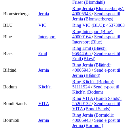
Frisør (Blomdahl)
Ring Jernia (Blomsterbergs):
Blomsterbergs
Jernia
40005943
/
Send e-post
til
Jernia (Blomsterbergs)
BLU
VIC
Ring VIC (BLU):
45373863
Ring Intersport (Blue):
Blue
Intersport
40000164
/
Send e-post
til
Intersport (Blue)
Ring Emil (Blæst):
Blæst
Emil
96944565
/
Send e-post
til
Emil (Blæst)
Ring Jernia (Blåtind):
Blåtind
Jernia
40005943
/
Send e-post
til
Jernia (Blåtind)
Ring Kitch'n (Bodum):
Bodum
Kitch'n
51111924
/
Send e-post
til
Kitch'n (Bodum)
Ring VITA (Bondi Sands):
Bondi Sands
VITA
55269132
/
Send e-post
til
VITA (Bondi Sands)
Ring Jernia (Bormioli):
Bormioli
Jernia
40005943
/
Send e-post
til
Jernia (Bormioli)