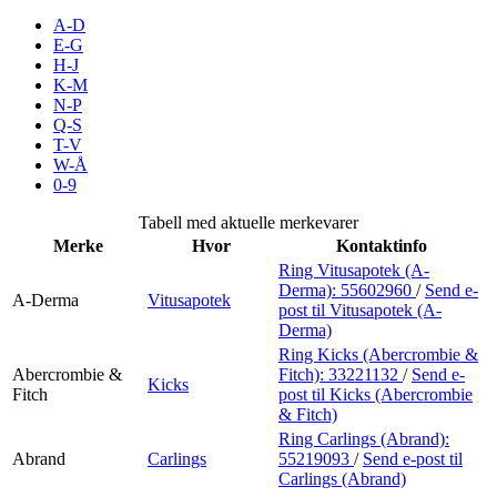
Inspirasjon
A-D
E-G
H-J
K-M
N-P
Søk
Q-S
T-V
W-Å
0-9
Åpningstider
Tabell med aktuelle merkevarer
Merke
Hvor
Kontaktinfo
Praktisk informasjon
Ring Vitusapotek (A-
Derma):
55602960
/
Send e-
Ledige stillinger
A-Derma
Vitusapotek
post
til Vitusapotek (A-
Derma)
Magasin
Ring Kicks (Abercrombie &
Abercrombie &
Fitch):
33221132
/
Send e-
Gavekort
Kicks
Fitch
post
til Kicks (Abercrombie
& Fitch)
Finn frem
Ring Carlings (Abrand):
Abrand
Carlings
55219093
/
Send e-post
til
Carlings (Abrand)