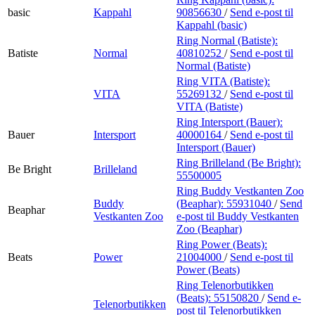
basic
Kappahl
90856630
/
Send e-post
til
Kappahl (basic)
Ring Normal (Batiste):
Batiste
Normal
40810252
/
Send e-post
til
Normal (Batiste)
Ring VITA (Batiste):
VITA
55269132
/
Send e-post
til
VITA (Batiste)
Ring Intersport (Bauer):
Bauer
Intersport
40000164
/
Send e-post
til
Intersport (Bauer)
Ring Brilleland (Be Bright):
Be Bright
Brilleland
55500005
Ring Buddy Vestkanten Zoo
Buddy
(Beaphar):
55931040
/
Send
Beaphar
Vestkanten Zoo
e-post
til Buddy Vestkanten
Zoo (Beaphar)
Ring Power (Beats):
Beats
Power
21004000
/
Send e-post
til
Power (Beats)
Ring Telenorbutikken
(Beats):
55150820
/
Send e-
Telenorbutikken
post
til Telenorbutikken