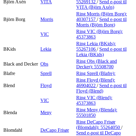
Björn Axén
VITA
55269132
/
Send e-post
til
VITA (Björn Axén)
Ring Morris (Björn Borg):
Björn Borg
Morris
40307157
/
Send e-post
til
Morris (Björn Borg)
Ring VIC (Björn Borg):
VIC
45373863
Ring Lekia (BKids):
BKids
Lekia
55267106
/
Send e-post
til
Lekia (BKids)
Ring Obs (Black and
Black and Decker
Obs
Decker):
55508700
Blafre
Sprell
Ring Sprell (Blafre):
Ring Floyd (Blend):
Blend
Floyd
46904022
/
Send e-post
til
Floyd (Blend)
Ring VIC (Blend):
VIC
45373863
Ring Meny (Blenda):
Blenda
Meny
55501850
Ring DeCapo Frisør
(Blomdahl):
55264050
/
Blomdahl
DeCapo Frisør
Send e-post
til DeCapo