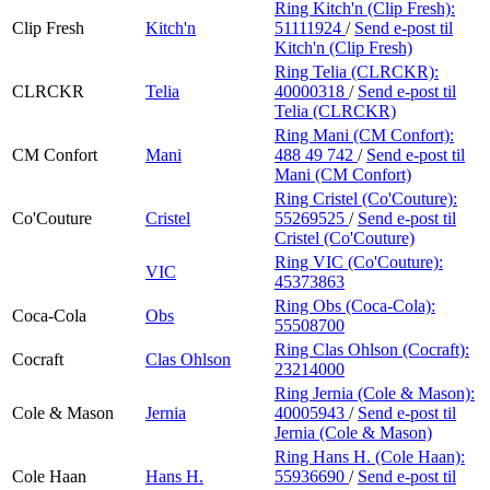
Ring Kitch'n (Clip Fresh):
Clip Fresh
Kitch'n
51111924
/
Send e-post
til
Kitch'n (Clip Fresh)
Ring Telia (CLRCKR):
CLRCKR
Telia
40000318
/
Send e-post
til
Telia (CLRCKR)
Ring Mani (CM Confort):
CM Confort
Mani
488 49 742
/
Send e-post
til
Mani (CM Confort)
Ring Cristel (Co'Couture):
Co'Couture
Cristel
55269525
/
Send e-post
til
Cristel (Co'Couture)
Ring VIC (Co'Couture):
VIC
45373863
Ring Obs (Coca-Cola):
Coca-Cola
Obs
55508700
Ring Clas Ohlson (Cocraft):
Cocraft
Clas Ohlson
23214000
Ring Jernia (Cole & Mason):
Cole & Mason
Jernia
40005943
/
Send e-post
til
Jernia (Cole & Mason)
Ring Hans H. (Cole Haan):
Cole Haan
Hans H.
55936690
/
Send e-post
til