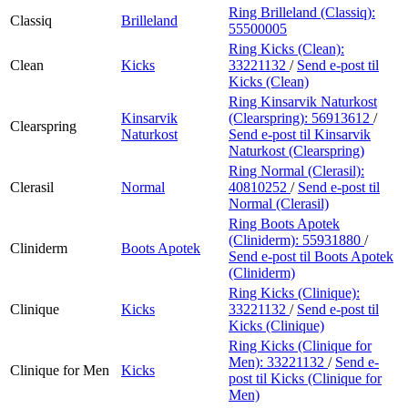
Ring Brilleland (Classiq):
Classiq
Brilleland
55500005
Ring Kicks (Clean):
Clean
Kicks
33221132
/
Send e-post
til
Kicks (Clean)
Ring Kinsarvik Naturkost
Kinsarvik
(Clearspring):
56913612
/
Clearspring
Naturkost
Send e-post
til Kinsarvik
Naturkost (Clearspring)
Ring Normal (Clerasil):
Clerasil
Normal
40810252
/
Send e-post
til
Normal (Clerasil)
Ring Boots Apotek
(Cliniderm):
55931880
/
Cliniderm
Boots Apotek
Send e-post
til Boots Apotek
(Cliniderm)
Ring Kicks (Clinique):
Clinique
Kicks
33221132
/
Send e-post
til
Kicks (Clinique)
Ring Kicks (Clinique for
Men):
33221132
/
Send e-
Clinique for Men
Kicks
post
til Kicks (Clinique for
Men)