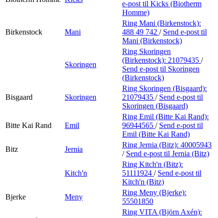
e-post
til Kicks (Biotherm
Homme)
Ring Mani (Birkenstock):
Birkenstock
Mani
488 49 742
/
Send e-post
til
Mani (Birkenstock)
Ring Skoringen
(Birkenstock):
21079435
/
Skoringen
Send e-post
til Skoringen
(Birkenstock)
Ring Skoringen (Bisgaard):
Bisgaard
Skoringen
21079435
/
Send e-post
til
Skoringen (Bisgaard)
Ring Emil (Bitte Kai Rand):
Bitte Kai Rand
Emil
96944565
/
Send e-post
til
Emil (Bitte Kai Rand)
Ring Jernia (Bitz):
40005943
Bitz
Jernia
/
Send e-post
til Jernia (Bitz)
Ring Kitch'n (Bitz):
Kitch'n
51111924
/
Send e-post
til
Kitch'n (Bitz)
Ring Meny (Bjerke):
Bjerke
Meny
55501850
Ring VITA (Björn Axén):