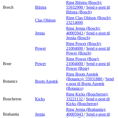
Ring Bilxtra (Bosch):
Bosch
Bilxtra
55932990
/
Send e-post
til
Bilxtra (Bosch)
Ring Clas Ohlson (Bosch):
Clas Ohlson
23214000
Ring Jernia (Bosch):
Jernia
40005943
/
Send e-post
til
Jernia (Bosch)
Ring Power (Bosch):
Power
21004000
/
Send e-post
til
Power (Bosch)
Ring Power (Bose):
Bose
Power
21004000
/
Send e-post
til
Power (Bose)
Ring Boots Apotek
(Botanics):
55931880
/
Send
Botanics
Boots Apotek
e-post
til Boots Apotek
(Botanics)
Ring Kicks (Boucheron):
Boucheron
Kicks
33221132
/
Send e-post
til
Kicks (Boucheron)
Ring Jernia (Brabantia):
Brabantia
Jernia
40005943
/
Send e-post
til