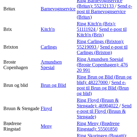
Ring Barnevognservice
(Britax):
55232133
/
Send e-
Britax
Barnevognservice
post
til Barnevognservice
(Britax)
Ring Kitch'n (Brix):
Brix
Kitch'n
51111924
/
Send e-post
til
Kitch'n (Brix)
Ring Carlings (Brixton):
Brixton
Carlings
55219093
/
Send e-post
til
Carlings (Brixton)
Ring Amundsen Spesial
Broste
Amundsen
(Broste Copenhagen):
476
Copenhagen
Spesial
20 991
Ring Brun og Blid (Brun og
blid):
48227000
/
Send e-
Brun og blid
Brun og Blid
post
til Brun og Blid (Brun
og blid)
Ring Floyd (Bruun &
Stengade):
46904022
/
Send
Bruun & Stengade
Floyd
e-post
til Floyd (Bruun &
Stengade)
Brødrene
Ring Meny (Brødrene
Meny
Ringstad
Ringstad):
55501850
Ring Skoringen (Bugatti):