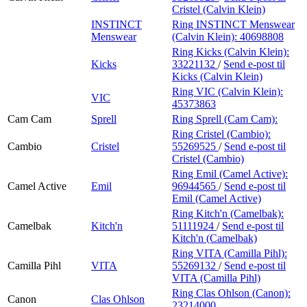
Cristel (Calvin Klein)
INSTINCT
Ring INSTINCT Menswear
Menswear
(Calvin Klein):
40698808
Ring Kicks (Calvin Klein):
Kicks
33221132
/
Send e-post
til
Kicks (Calvin Klein)
Ring VIC (Calvin Klein):
VIC
45373863
Cam Cam
Sprell
Ring Sprell (Cam Cam):
Ring Cristel (Cambio):
Cambio
Cristel
55269525
/
Send e-post
til
Cristel (Cambio)
Ring Emil (Camel Active):
Camel Active
Emil
96944565
/
Send e-post
til
Emil (Camel Active)
Ring Kitch'n (Camelbak):
Camelbak
Kitch'n
51111924
/
Send e-post
til
Kitch'n (Camelbak)
Ring VITA (Camilla Pihl):
Camilla Pihl
VITA
55269132
/
Send e-post
til
VITA (Camilla Pihl)
Ring Clas Ohlson (Canon):
Canon
Clas Ohlson
23214000