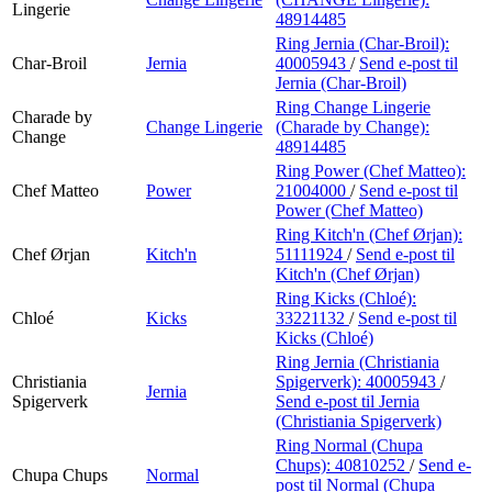
Lingerie
48914485
Ring Jernia (Char-Broil):
Char-Broil
Jernia
40005943
/
Send e-post
til
Jernia (Char-Broil)
Ring Change Lingerie
Charade by
Change Lingerie
(Charade by Change):
Change
48914485
Ring Power (Chef Matteo):
Chef Matteo
Power
21004000
/
Send e-post
til
Power (Chef Matteo)
Ring Kitch'n (Chef Ørjan):
Chef Ørjan
Kitch'n
51111924
/
Send e-post
til
Kitch'n (Chef Ørjan)
Ring Kicks (Chloé):
Chloé
Kicks
33221132
/
Send e-post
til
Kicks (Chloé)
Ring Jernia (Christiania
Christiania
Spigerverk):
40005943
/
Jernia
Spigerverk
Send e-post
til Jernia
(Christiania Spigerverk)
Ring Normal (Chupa
Chups):
40810252
/
Send e-
Chupa Chups
Normal
post
til Normal (Chupa