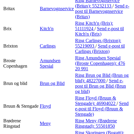
Ring Barnevognservice
(Britax):
55232133
/
Send e-
Britax
Barnevognservice
post
til Barnevognservice
(Britax)
Ring Kitch'n (Brix):
Brix
Kitch'n
51111924
/
Send e-post
til
Kitch'n (Brix)
Ring Carlings (Brixton):
Brixton
Carlings
55219093
/
Send e-post
til
Carlings (Brixton)
Ring Amundsen Spesial
Broste
Amundsen
(Broste Copenhagen):
476
Copenhagen
Spesial
20 991
Ring Brun og Blid (Brun og
blid):
48227000
/
Send e-
Brun og blid
Brun og Blid
post
til Brun og Blid (Brun
og blid)
Ring Floyd (Bruun &
Stengade):
46904022
/
Send
Bruun & Stengade
Floyd
e-post
til Floyd (Bruun &
Stengade)
Brødrene
Ring Meny (Brødrene
Meny
Ringstad
Ringstad):
55501850
Ring Skoringen (Bugatti):