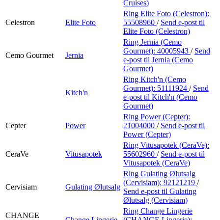
Cruises)
Ring Elite Foto (Celestron):
Celestron
Elite Foto
55508960
/
Send e-post
til
Elite Foto (Celestron)
Ring Jernia (Cemo
Gourmet):
40005943
/
Send
Cemo Gourmet
Jernia
e-post
til Jernia (Cemo
Gourmet)
Ring Kitch'n (Cemo
Gourmet):
51111924
/
Send
Kitch'n
e-post
til Kitch'n (Cemo
Gourmet)
Ring Power (Cepter):
Cepter
Power
21004000
/
Send e-post
til
Power (Cepter)
Ring Vitusapotek (CeraVe):
CeraVe
Vitusapotek
55602960
/
Send e-post
til
Vitusapotek (CeraVe)
Ring Gulating Ølutsalg
(Cervisiam):
92121219
/
Cervisiam
Gulating Ølutsalg
Send e-post
til Gulating
Ølutsalg (Cervisiam)
Ring Change Lingerie
CHANGE
Change Lingerie
(CHANGE Lingerie):