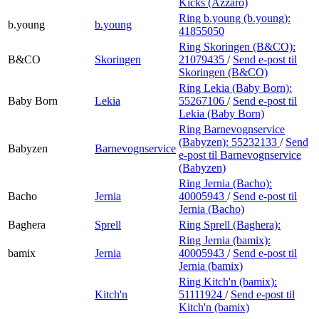
Kicks (Azzaro)
Ring b.young (b.young):
b.young
b.young
41855050
Ring Skoringen (B&CO):
B&CO
Skoringen
21079435
/
Send e-post
til
Skoringen (B&CO)
Ring Lekia (Baby Born):
Baby Born
Lekia
55267106
/
Send e-post
til
Lekia (Baby Born)
Ring Barnevognservice
(Babyzen):
55232133
/
Send
Babyzen
Barnevognservice
e-post
til Barnevognservice
(Babyzen)
Ring Jernia (Bacho):
Bacho
Jernia
40005943
/
Send e-post
til
Jernia (Bacho)
Baghera
Sprell
Ring Sprell (Baghera):
Ring Jernia (bamix):
bamix
Jernia
40005943
/
Send e-post
til
Jernia (bamix)
Ring Kitch'n (bamix):
Kitch'n
51111924
/
Send e-post
til
Kitch'n (bamix)