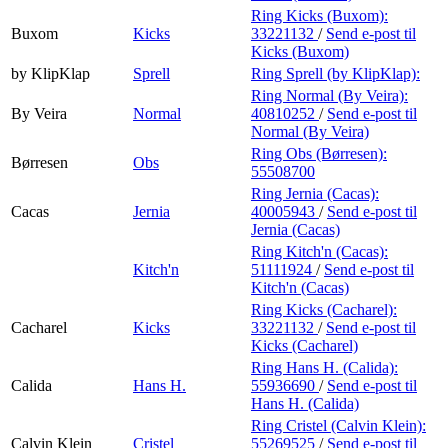
Ring Kicks (Buxom):
Buxom
Kicks
33221132
/
Send e-post
til
Kicks (Buxom)
by KlipKlap
Sprell
Ring Sprell (by KlipKlap):
Ring Normal (By Veira):
By Veira
Normal
40810252
/
Send e-post
til
Normal (By Veira)
Ring Obs (Børresen):
Børresen
Obs
55508700
Ring Jernia (Cacas):
Cacas
Jernia
40005943
/
Send e-post
til
Jernia (Cacas)
Ring Kitch'n (Cacas):
Kitch'n
51111924
/
Send e-post
til
Kitch'n (Cacas)
Ring Kicks (Cacharel):
Cacharel
Kicks
33221132
/
Send e-post
til
Kicks (Cacharel)
Ring Hans H. (Calida):
Calida
Hans H.
55936690
/
Send e-post
til
Hans H. (Calida)
Ring Cristel (Calvin Klein):
Calvin Klein
Cristel
55269525
/
Send e-post
til