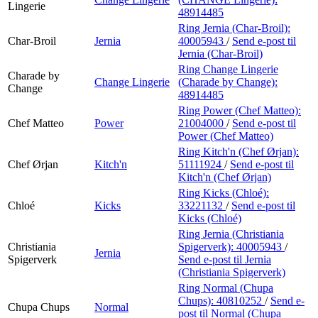
Lingerie
48914485
Ring Jernia (Char-Broil):
Char-Broil
Jernia
40005943
/
Send e-post
til
Jernia (Char-Broil)
Ring Change Lingerie
Charade by
Change Lingerie
(Charade by Change):
Change
48914485
Ring Power (Chef Matteo):
Chef Matteo
Power
21004000
/
Send e-post
til
Power (Chef Matteo)
Ring Kitch'n (Chef Ørjan):
Chef Ørjan
Kitch'n
51111924
/
Send e-post
til
Kitch'n (Chef Ørjan)
Ring Kicks (Chloé):
Chloé
Kicks
33221132
/
Send e-post
til
Kicks (Chloé)
Ring Jernia (Christiania
Christiania
Spigerverk):
40005943
/
Jernia
Spigerverk
Send e-post
til Jernia
(Christiania Spigerverk)
Ring Normal (Chupa
Chups):
40810252
/
Send e-
Chupa Chups
Normal
post
til Normal (Chupa