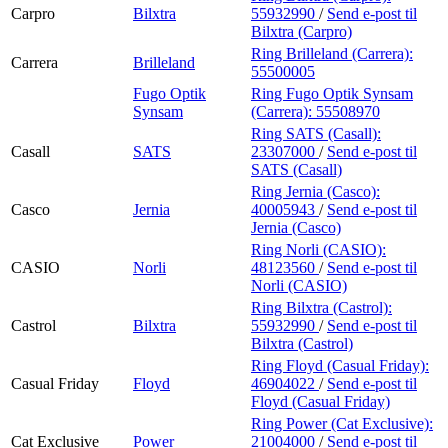
Carpro
Bilxtra
55932990
/
Send e-post
til
Bilxtra (Carpro)
Ring Brilleland (Carrera):
Carrera
Brilleland
55500005
Fugo Optik
Ring Fugo Optik Synsam
Synsam
(Carrera):
55508970
Ring SATS (Casall):
Casall
SATS
23307000
/
Send e-post
til
SATS (Casall)
Ring Jernia (Casco):
Casco
Jernia
40005943
/
Send e-post
til
Jernia (Casco)
Ring Norli (CASIO):
CASIO
Norli
48123560
/
Send e-post
til
Norli (CASIO)
Ring Bilxtra (Castrol):
Castrol
Bilxtra
55932990
/
Send e-post
til
Bilxtra (Castrol)
Ring Floyd (Casual Friday):
Casual Friday
Floyd
46904022
/
Send e-post
til
Floyd (Casual Friday)
Ring Power (Cat Exclusive):
Cat Exclusive
Power
21004000
/
Send e-post
til