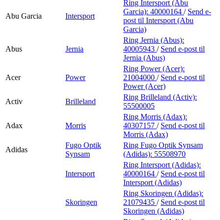
Ring Intersport (Abu
Garcia):
40000164
/
Send e-
Abu Garcia
Intersport
post
til Intersport (Abu
Garcia)
Ring Jernia (Abus):
Abus
Jernia
40005943
/
Send e-post
til
Jernia (Abus)
Ring Power (Acer):
Acer
Power
21004000
/
Send e-post
til
Power (Acer)
Ring Brilleland (Activ):
Activ
Brilleland
55500005
Ring Morris (Adax):
Adax
Morris
40307157
/
Send e-post
til
Morris (Adax)
Fugo Optik
Ring Fugo Optik Synsam
Adidas
Synsam
(Adidas):
55508970
Ring Intersport (Adidas):
Intersport
40000164
/
Send e-post
til
Intersport (Adidas)
Ring Skoringen (Adidas):
Skoringen
21079435
/
Send e-post
til
Skoringen (Adidas)