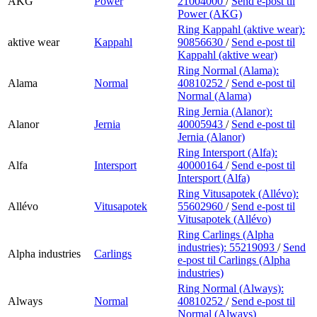
AKG
Power
21004000
/
Send e-post
til
Power (AKG)
Ring Kappahl (aktive wear):
aktive wear
Kappahl
90856630
/
Send e-post
til
Kappahl (aktive wear)
Ring Normal (Alama):
Alama
Normal
40810252
/
Send e-post
til
Normal (Alama)
Ring Jernia (Alanor):
Alanor
Jernia
40005943
/
Send e-post
til
Jernia (Alanor)
Ring Intersport (Alfa):
Alfa
Intersport
40000164
/
Send e-post
til
Intersport (Alfa)
Ring Vitusapotek (Allévo):
Allévo
Vitusapotek
55602960
/
Send e-post
til
Vitusapotek (Allévo)
Ring Carlings (Alpha
industries):
55219093
/
Send
Alpha industries
Carlings
e-post
til Carlings (Alpha
industries)
Ring Normal (Always):
Always
Normal
40810252
/
Send e-post
til
Normal (Always)