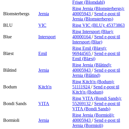
Frisør (Blomdahl)
Ring Jernia (Blomsterbergs):
Blomsterbergs
Jernia
40005943
/
Send e-post
til
Jernia (Blomsterbergs)
BLU
VIC
Ring VIC (BLU):
45373863
Ring Intersport (Blue):
Blue
Intersport
40000164
/
Send e-post
til
Intersport (Blue)
Ring Emil (Blæst):
Blæst
Emil
96944565
/
Send e-post
til
Emil (Blæst)
Ring Jernia (Blåtind):
Blåtind
Jernia
40005943
/
Send e-post
til
Jernia (Blåtind)
Ring Kitch'n (Bodum):
Bodum
Kitch'n
51111924
/
Send e-post
til
Kitch'n (Bodum)
Ring VITA (Bondi Sands):
Bondi Sands
VITA
55269132
/
Send e-post
til
VITA (Bondi Sands)
Ring Jernia (Bormioli):
Bormioli
Jernia
40005943
/
Send e-post
til
Jernia (Bormioli)