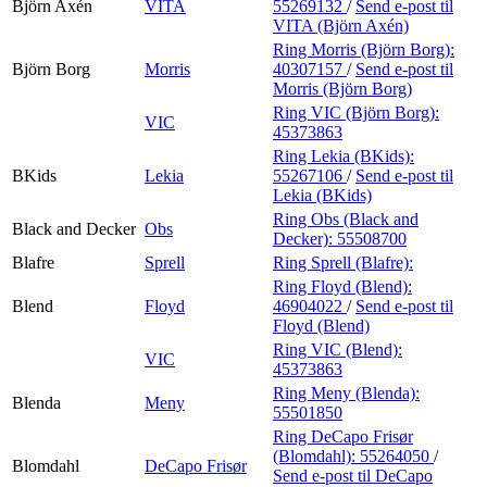
Björn Axén
VITA
55269132
/
Send e-post
til
VITA (Björn Axén)
Ring Morris (Björn Borg):
Björn Borg
Morris
40307157
/
Send e-post
til
Morris (Björn Borg)
Ring VIC (Björn Borg):
VIC
45373863
Ring Lekia (BKids):
BKids
Lekia
55267106
/
Send e-post
til
Lekia (BKids)
Ring Obs (Black and
Black and Decker
Obs
Decker):
55508700
Blafre
Sprell
Ring Sprell (Blafre):
Ring Floyd (Blend):
Blend
Floyd
46904022
/
Send e-post
til
Floyd (Blend)
Ring VIC (Blend):
VIC
45373863
Ring Meny (Blenda):
Blenda
Meny
55501850
Ring DeCapo Frisør
(Blomdahl):
55264050
/
Blomdahl
DeCapo Frisør
Send e-post
til DeCapo