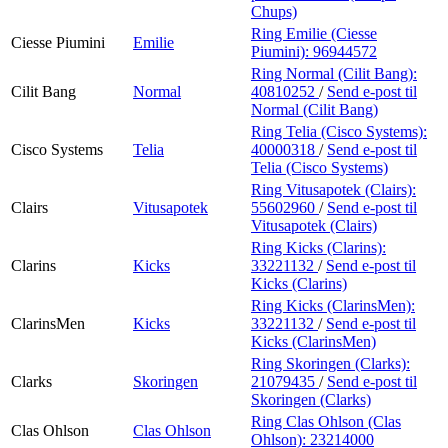
Chups)
Ring Emilie (Ciesse
Ciesse Piumini
Emilie
Piumini):
96944572
Ring Normal (Cilit Bang):
Cilit Bang
Normal
40810252
/
Send e-post
til
Normal (Cilit Bang)
Ring Telia (Cisco Systems):
Cisco Systems
Telia
40000318
/
Send e-post
til
Telia (Cisco Systems)
Ring Vitusapotek (Clairs):
Clairs
Vitusapotek
55602960
/
Send e-post
til
Vitusapotek (Clairs)
Ring Kicks (Clarins):
Clarins
Kicks
33221132
/
Send e-post
til
Kicks (Clarins)
Ring Kicks (ClarinsMen):
ClarinsMen
Kicks
33221132
/
Send e-post
til
Kicks (ClarinsMen)
Ring Skoringen (Clarks):
Clarks
Skoringen
21079435
/
Send e-post
til
Skoringen (Clarks)
Ring Clas Ohlson (Clas
Clas Ohlson
Clas Ohlson
Ohlson):
23214000