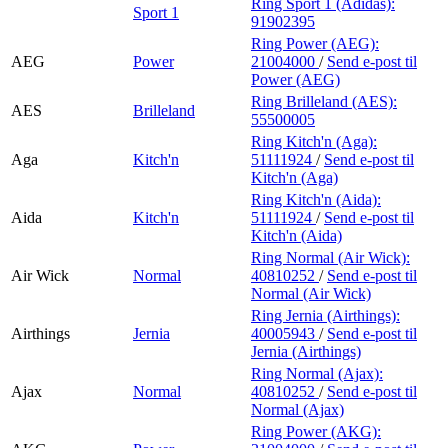
Ring Sport 1 (Adidas):
Sport 1
91902395
Ring Power (AEG):
AEG
Power
21004000
/
Send e-post
til
Power (AEG)
Ring Brilleland (AES):
AES
Brilleland
55500005
Ring Kitch'n (Aga):
Aga
Kitch'n
51111924
/
Send e-post
til
Kitch'n (Aga)
Ring Kitch'n (Aida):
Aida
Kitch'n
51111924
/
Send e-post
til
Kitch'n (Aida)
Ring Normal (Air Wick):
Air Wick
Normal
40810252
/
Send e-post
til
Normal (Air Wick)
Ring Jernia (Airthings):
Airthings
Jernia
40005943
/
Send e-post
til
Jernia (Airthings)
Ring Normal (Ajax):
Ajax
Normal
40810252
/
Send e-post
til
Normal (Ajax)
Ring Power (AKG):