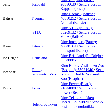
basic
Kappahl
90856630
/
Send e-post
til
Kappahl (basic)
Ring Normal (Batiste):
Batiste
Normal
40810252
/
Send e-post
til
Normal (Batiste)
Ring VITA (Batiste):
VITA
55269132
/
Send e-post
til
VITA (Batiste)
Ring Intersport (Bauer):
Bauer
Intersport
40000164
/
Send e-post
til
Intersport (Bauer)
Ring Brilleland (Be Bright):
Be Bright
Brilleland
55500005
Ring Buddy Vestkanten Zoo
Buddy
(Beaphar):
55931040
/
Send
Beaphar
Vestkanten Zoo
e-post
til Buddy Vestkanten
Zoo (Beaphar)
Ring Power (Beats):
Beats
Power
21004000
/
Send e-post
til
Power (Beats)
Ring Telenorbutikken
(Beats):
55150820
/
Send e-
Telenorbutikken
post
til Telenorbutikken