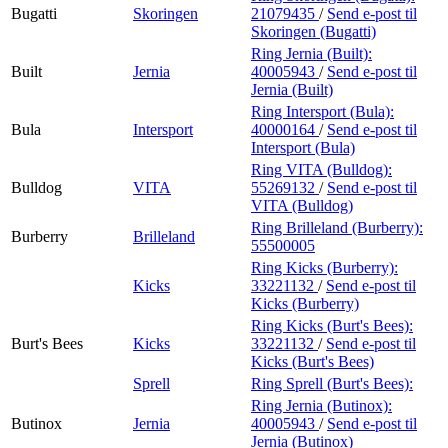
Bugatti
Skoringen
21079435
/
Send e-post
til
Skoringen (Bugatti)
Ring Jernia (Built):
Built
Jernia
40005943
/
Send e-post
til
Jernia (Built)
Ring Intersport (Bula):
Bula
Intersport
40000164
/
Send e-post
til
Intersport (Bula)
Ring VITA (Bulldog):
Bulldog
VITA
55269132
/
Send e-post
til
VITA (Bulldog)
Ring Brilleland (Burberry):
Burberry
Brilleland
55500005
Ring Kicks (Burberry):
Kicks
33221132
/
Send e-post
til
Kicks (Burberry)
Ring Kicks (Burt's Bees):
Burt's Bees
Kicks
33221132
/
Send e-post
til
Kicks (Burt's Bees)
Sprell
Ring Sprell (Burt's Bees):
Ring Jernia (Butinox):
Butinox
Jernia
40005943
/
Send e-post
til
Jernia (Butinox)