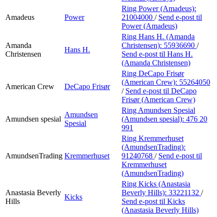
Ring Power (Amadeus):
Amadeus
Power
21004000
/
Send e-post
til
Power (Amadeus)
Ring Hans H. (Amanda
Amanda
Christensen):
55936690
/
Hans H.
Christensen
Send e-post
til Hans H.
(Amanda Christensen)
Ring DeCapo Frisør
(American Crew):
55264050
American Crew
DeCapo Frisør
/
Send e-post
til DeCapo
Frisør (American Crew)
Ring Amundsen Spesial
Amundsen
Amundsen spesial
(Amundsen spesial):
476 20
Spesial
991
Ring Kremmerhuset
(AmundsenTrading):
AmundsenTrading
Kremmerhuset
91240768
/
Send e-post
til
Kremmerhuset
(AmundsenTrading)
Ring Kicks (Anastasia
Anastasia Beverly
Beverly Hills):
33221132
/
Kicks
Hills
Send e-post
til Kicks
(Anastasia Beverly Hills)