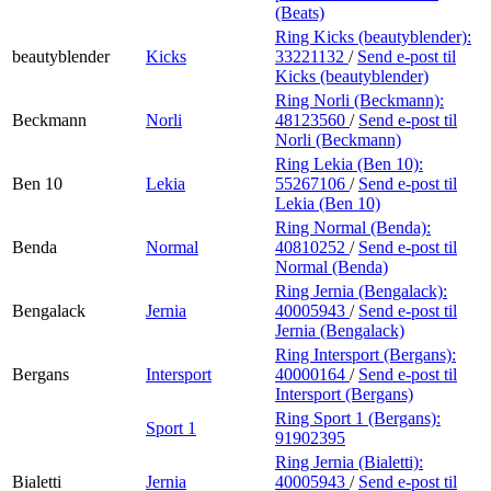
(Beats)
Ring Kicks (beautyblender):
beautyblender
Kicks
33221132
/
Send e-post
til
Kicks (beautyblender)
Ring Norli (Beckmann):
Beckmann
Norli
48123560
/
Send e-post
til
Norli (Beckmann)
Ring Lekia (Ben 10):
Ben 10
Lekia
55267106
/
Send e-post
til
Lekia (Ben 10)
Ring Normal (Benda):
Benda
Normal
40810252
/
Send e-post
til
Normal (Benda)
Ring Jernia (Bengalack):
Bengalack
Jernia
40005943
/
Send e-post
til
Jernia (Bengalack)
Ring Intersport (Bergans):
Bergans
Intersport
40000164
/
Send e-post
til
Intersport (Bergans)
Ring Sport 1 (Bergans):
Sport 1
91902395
Ring Jernia (Bialetti):
Bialetti
Jernia
40005943
/
Send e-post
til