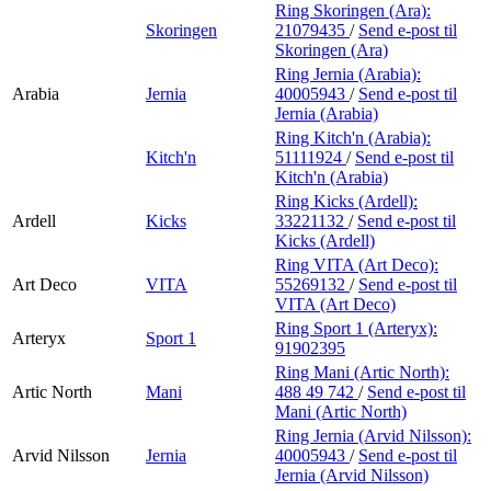
Ring Skoringen (Ara):
Skoringen
21079435
/
Send e-post
til
Skoringen (Ara)
Ring Jernia (Arabia):
Arabia
Jernia
40005943
/
Send e-post
til
Jernia (Arabia)
Ring Kitch'n (Arabia):
Kitch'n
51111924
/
Send e-post
til
Kitch'n (Arabia)
Ring Kicks (Ardell):
Ardell
Kicks
33221132
/
Send e-post
til
Kicks (Ardell)
Ring VITA (Art Deco):
Art Deco
VITA
55269132
/
Send e-post
til
VITA (Art Deco)
Ring Sport 1 (Arteryx):
Arteryx
Sport 1
91902395
Ring Mani (Artic North):
Artic North
Mani
488 49 742
/
Send e-post
til
Mani (Artic North)
Ring Jernia (Arvid Nilsson):
Arvid Nilsson
Jernia
40005943
/
Send e-post
til
Jernia (Arvid Nilsson)