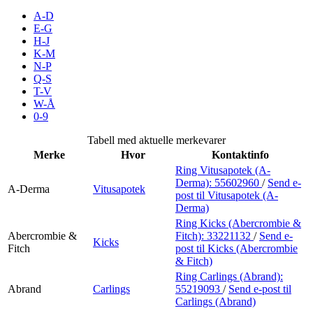
Inspirasjon
A-D
E-G
H-J
K-M
N-P
Søk
Q-S
T-V
W-Å
0-9
Åpningstider
Tabell med aktuelle merkevarer
Merke
Hvor
Kontaktinfo
Praktisk informasjon
Ring Vitusapotek (A-
Derma):
55602960
/
Send e-
Ledige stillinger
A-Derma
Vitusapotek
post
til Vitusapotek (A-
Derma)
Magasin
Ring Kicks (Abercrombie &
Abercrombie &
Fitch):
33221132
/
Send e-
Gavekort
Kicks
Fitch
post
til Kicks (Abercrombie
& Fitch)
Finn frem
Ring Carlings (Abrand):
Abrand
Carlings
55219093
/
Send e-post
til
Carlings (Abrand)