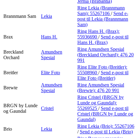
Jernia (Brabantia)
Ring Lekia (Brannmann
Sam):
55267106
/
Send e-
Brannmann Sam
Lekia
post
til Lekia (Brannmann
Sam)
Ring Hans H. (Brax):
Brax
Hans H.
55936690
/
Send e-post
til
Hans H. (Brax)
Ring Amundsen Spesial
Breckland
Amundsen
(Breckland Orchard):
476 20
Orchard
Spesial
991
Ring Elite Foto (Breitler):
Breitler
Elite Foto
55508960
/
Send e-post
til
Elite Foto (Breitler)
Amundsen
Ring Amundsen Spesial
Brewte
Spesial
(Brewte):
476 20 991
Ring Cristel (BRGN by
Lunde og Gaundal):
BRGN by Lunde
Cristel
55269525
/
Send e-post
til
og Gaundal
Cristel (BRGN by Lunde og
Gaundal)
Ring Lekia (Brio):
55267106
Brio
Lekia
/
Send e-post
til Lekia (Brio)