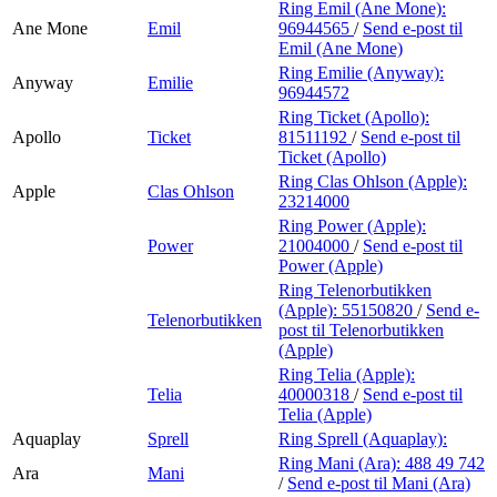
Ring Emil (Ane Mone):
Ane Mone
Emil
96944565
/
Send e-post
til
Emil (Ane Mone)
Ring Emilie (Anyway):
Anyway
Emilie
96944572
Ring Ticket (Apollo):
Apollo
Ticket
81511192
/
Send e-post
til
Ticket (Apollo)
Ring Clas Ohlson (Apple):
Apple
Clas Ohlson
23214000
Ring Power (Apple):
Power
21004000
/
Send e-post
til
Power (Apple)
Ring Telenorbutikken
(Apple):
55150820
/
Send e-
Telenorbutikken
post
til Telenorbutikken
(Apple)
Ring Telia (Apple):
Telia
40000318
/
Send e-post
til
Telia (Apple)
Aquaplay
Sprell
Ring Sprell (Aquaplay):
Ring Mani (Ara):
488 49 742
Ara
Mani
/
Send e-post
til Mani (Ara)