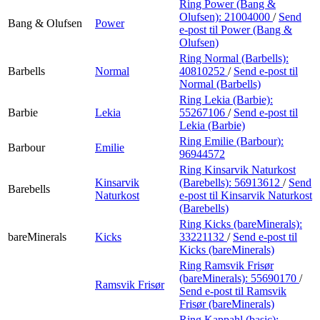
Ring Power (Bang &
Olufsen):
21004000
/
Send
Bang & Olufsen
Power
e-post
til Power (Bang &
Olufsen)
Ring Normal (Barbells):
Barbells
Normal
40810252
/
Send e-post
til
Normal (Barbells)
Ring Lekia (Barbie):
Barbie
Lekia
55267106
/
Send e-post
til
Lekia (Barbie)
Ring Emilie (Barbour):
Barbour
Emilie
96944572
Ring Kinsarvik Naturkost
Kinsarvik
(Barebells):
56913612
/
Send
Barebells
Naturkost
e-post
til Kinsarvik Naturkost
(Barebells)
Ring Kicks (bareMinerals):
bareMinerals
Kicks
33221132
/
Send e-post
til
Kicks (bareMinerals)
Ring Ramsvik Frisør
(bareMinerals):
55690170
/
Ramsvik Frisør
Send e-post
til Ramsvik
Frisør (bareMinerals)
Ring Kappahl (basic):