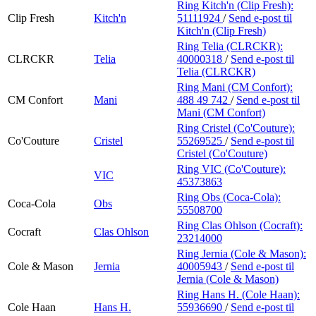
Ring Kitch'n (Clip Fresh):
Clip Fresh
Kitch'n
51111924
/
Send e-post
til
Kitch'n (Clip Fresh)
Ring Telia (CLRCKR):
CLRCKR
Telia
40000318
/
Send e-post
til
Telia (CLRCKR)
Ring Mani (CM Confort):
CM Confort
Mani
488 49 742
/
Send e-post
til
Mani (CM Confort)
Ring Cristel (Co'Couture):
Co'Couture
Cristel
55269525
/
Send e-post
til
Cristel (Co'Couture)
Ring VIC (Co'Couture):
VIC
45373863
Ring Obs (Coca-Cola):
Coca-Cola
Obs
55508700
Ring Clas Ohlson (Cocraft):
Cocraft
Clas Ohlson
23214000
Ring Jernia (Cole & Mason):
Cole & Mason
Jernia
40005943
/
Send e-post
til
Jernia (Cole & Mason)
Ring Hans H. (Cole Haan):
Cole Haan
Hans H.
55936690
/
Send e-post
til