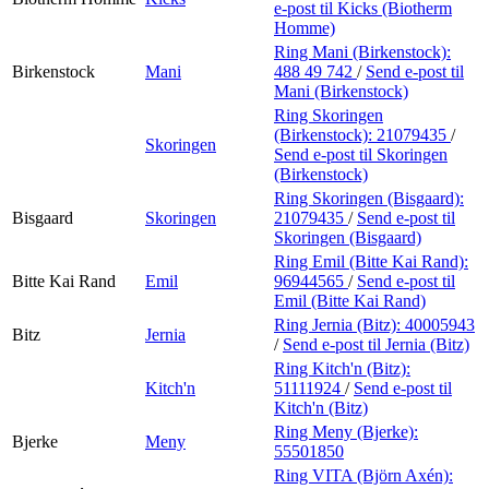
e-post
til Kicks (Biotherm
Homme)
Ring Mani (Birkenstock):
Birkenstock
Mani
488 49 742
/
Send e-post
til
Mani (Birkenstock)
Ring Skoringen
(Birkenstock):
21079435
/
Skoringen
Send e-post
til Skoringen
(Birkenstock)
Ring Skoringen (Bisgaard):
Bisgaard
Skoringen
21079435
/
Send e-post
til
Skoringen (Bisgaard)
Ring Emil (Bitte Kai Rand):
Bitte Kai Rand
Emil
96944565
/
Send e-post
til
Emil (Bitte Kai Rand)
Ring Jernia (Bitz):
40005943
Bitz
Jernia
/
Send e-post
til Jernia (Bitz)
Ring Kitch'n (Bitz):
Kitch'n
51111924
/
Send e-post
til
Kitch'n (Bitz)
Ring Meny (Bjerke):
Bjerke
Meny
55501850
Ring VITA (Björn Axén):