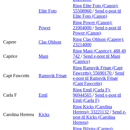
Ring Elite Foto (Canon):
Elite Foto
55508960
/
Send e-post
til
Elite Foto (Canon)
Ring Power (Canon):
Power
21004000
/
Send e-post
til
Power (Canon)
Ring Clas Ohlson (Capere):
Capere
Clas Ohlson
23214000
Ring Mani (Caprice):
488 49
Caprice
Mani
742
/
Send e-post
til Mani
(Caprice)
Ring Ramsvik Frisør (Capt
Fawcetts):
55690170
/
Send
Capt Fawcetts
Ramsvik Frisør
e-post
til Ramsvik Frisør
(Capt Fawcetts)
Ring Emil (Carla F):
Carla F
Emil
96944565
/
Send e-post
til
Emil (Carla F)
Ring Kicks (Carolina
Herrera):
33221132
/
Send e-
Carolina Herrera
Kicks
post
til Kicks (Carolina
Herrera)
Ring Bilxtra (Carpro):