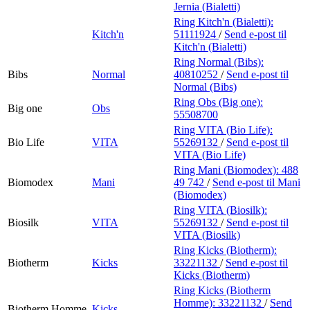
Jernia (Bialetti)
Ring Kitch'n (Bialetti):
Kitch'n
51111924
/
Send e-post
til
Kitch'n (Bialetti)
Ring Normal (Bibs):
Bibs
Normal
40810252
/
Send e-post
til
Normal (Bibs)
Ring Obs (Big one):
Big one
Obs
55508700
Ring VITA (Bio Life):
Bio Life
VITA
55269132
/
Send e-post
til
VITA (Bio Life)
Ring Mani (Biomodex):
488
Biomodex
Mani
49 742
/
Send e-post
til Mani
(Biomodex)
Ring VITA (Biosilk):
Biosilk
VITA
55269132
/
Send e-post
til
VITA (Biosilk)
Ring Kicks (Biotherm):
Biotherm
Kicks
33221132
/
Send e-post
til
Kicks (Biotherm)
Ring Kicks (Biotherm
Homme):
33221132
/
Send
Biotherm Homme
Kicks