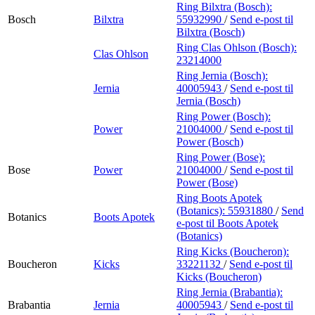
Ring Bilxtra (Bosch):
Bosch
Bilxtra
55932990
/
Send e-post
til
Bilxtra (Bosch)
Ring Clas Ohlson (Bosch):
Clas Ohlson
23214000
Ring Jernia (Bosch):
Jernia
40005943
/
Send e-post
til
Jernia (Bosch)
Ring Power (Bosch):
Power
21004000
/
Send e-post
til
Power (Bosch)
Ring Power (Bose):
Bose
Power
21004000
/
Send e-post
til
Power (Bose)
Ring Boots Apotek
(Botanics):
55931880
/
Send
Botanics
Boots Apotek
e-post
til Boots Apotek
(Botanics)
Ring Kicks (Boucheron):
Boucheron
Kicks
33221132
/
Send e-post
til
Kicks (Boucheron)
Ring Jernia (Brabantia):
Brabantia
Jernia
40005943
/
Send e-post
til