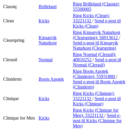
Ring Brilleland (Classiq):
Classiq
Brilleland
55500005
Ring Kicks (Clean):
Clean
Kicks
33221132
/
Send e-post
til
Kicks (Clean)
Ring Kinsarvik Naturkost
Kinsarvik
(Clearspring):
56913612
/
Clearspring
Naturkost
Send e-post
til Kinsarvik
Naturkost (Clearspring)
Ring Normal (Clerasil):
Clerasil
Normal
40810252
/
Send e-post
til
Normal (Clerasil)
Ring Boots Apotek
(Cliniderm):
55931880
/
Cliniderm
Boots Apotek
Send e-post
til Boots Apotek
(Cliniderm)
Ring Kicks (Clinique):
Clinique
Kicks
33221132
/
Send e-post
til
Kicks (Clinique)
Ring Kicks (Clinique for
Men):
33221132
/
Send e-
Clinique for Men
Kicks
post
til Kicks (Clinique for
Men)