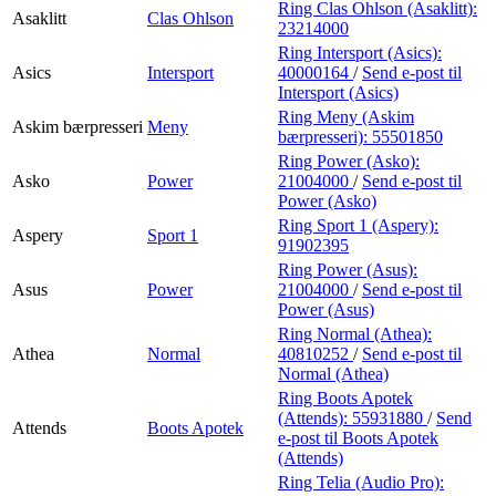
Ring Clas Ohlson (Asaklitt):
Asaklitt
Clas Ohlson
23214000
Ring Intersport (Asics):
Asics
Intersport
40000164
/
Send e-post
til
Intersport (Asics)
Ring Meny (Askim
Askim bærpresseri
Meny
bærpresseri):
55501850
Ring Power (Asko):
Asko
Power
21004000
/
Send e-post
til
Power (Asko)
Ring Sport 1 (Aspery):
Aspery
Sport 1
91902395
Ring Power (Asus):
Asus
Power
21004000
/
Send e-post
til
Power (Asus)
Ring Normal (Athea):
Athea
Normal
40810252
/
Send e-post
til
Normal (Athea)
Ring Boots Apotek
(Attends):
55931880
/
Send
Attends
Boots Apotek
e-post
til Boots Apotek
(Attends)
Ring Telia (Audio Pro):