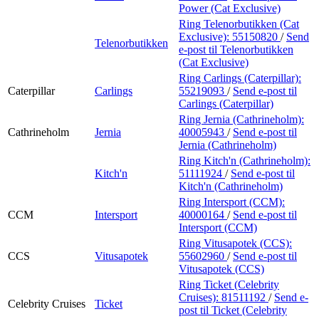
Power (Cat Exclusive)
Ring Telenorbutikken (Cat
Exclusive):
55150820
/
Send
Telenorbutikken
e-post
til Telenorbutikken
(Cat Exclusive)
Ring Carlings (Caterpillar):
Caterpillar
Carlings
55219093
/
Send e-post
til
Carlings (Caterpillar)
Ring Jernia (Cathrineholm):
Cathrineholm
Jernia
40005943
/
Send e-post
til
Jernia (Cathrineholm)
Ring Kitch'n (Cathrineholm):
Kitch'n
51111924
/
Send e-post
til
Kitch'n (Cathrineholm)
Ring Intersport (CCM):
CCM
Intersport
40000164
/
Send e-post
til
Intersport (CCM)
Ring Vitusapotek (CCS):
CCS
Vitusapotek
55602960
/
Send e-post
til
Vitusapotek (CCS)
Ring Ticket (Celebrity
Cruises):
81511192
/
Send e-
Celebrity Cruises
Ticket
post
til Ticket (Celebrity