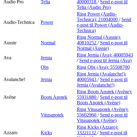
Audio Pro
Telia
40000318
/
Send e-post
til
Telia (Audio Pro)
Ring Power (Audio-
Technica):
21004000
/
Send
Audio-Technica
Power
e-post
til Power (Audio-
Technica)
Ring Normal (Aussie):
Aussie
Normal
40810252
/
Send e-post
til
Normal (Aussie)
Ring Jernia (Ava):
40005943
Ava
Jernia
/
Send e-post
til Jernia (Ava)
Obs
Ring Obs (Ava):
55508700
Ring Jernia (Avalanche!):
Avalanche!
Jernia
40005943
/
Send e-post
til
Jernia (Avalanche!)
Ring Boots Apotek (Avène):
Avène
Boots Apotek
55931880
/
Send e-post
til
Boots Apotek (Avène)
Ring Vitusapotek (Avène):
Vitusapotek
55602960
/
Send e-post
til
Vitusapotek (Avène)
Ring Kicks (Azzaro):
Azzaro
Kicks
33221132
/
Send e-post
til