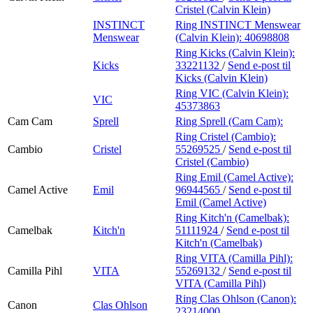
Cristel (Calvin Klein)
INSTINCT
Ring INSTINCT Menswear
Menswear
(Calvin Klein):
40698808
Ring Kicks (Calvin Klein):
Kicks
33221132
/
Send e-post
til
Kicks (Calvin Klein)
Ring VIC (Calvin Klein):
VIC
45373863
Cam Cam
Sprell
Ring Sprell (Cam Cam):
Ring Cristel (Cambio):
Cambio
Cristel
55269525
/
Send e-post
til
Cristel (Cambio)
Ring Emil (Camel Active):
Camel Active
Emil
96944565
/
Send e-post
til
Emil (Camel Active)
Ring Kitch'n (Camelbak):
Camelbak
Kitch'n
51111924
/
Send e-post
til
Kitch'n (Camelbak)
Ring VITA (Camilla Pihl):
Camilla Pihl
VITA
55269132
/
Send e-post
til
VITA (Camilla Pihl)
Ring Clas Ohlson (Canon):
Canon
Clas Ohlson
23214000