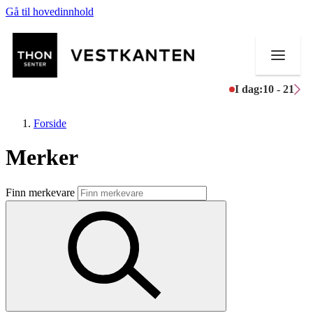
Gå til hovedinnhold
I dag:
10 - 21
Forside
Merker
Butikker
Finn merkevare
Mat og drikke
Helse
Aktiviteter
Tilbud