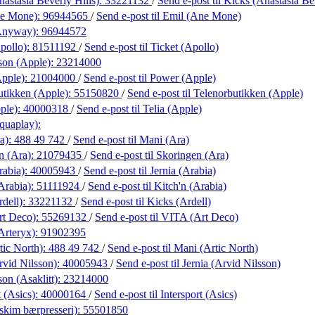
astasia Beverly Hills):
33221132
/
Send e-post
til Kicks (Anastasia Be
ne Mone):
96944565
/
Send e-post
til Emil (Ane Mone)
(Anyway):
96944572
pollo):
81511192
/
Send e-post
til Ticket (Apollo)
son (Apple):
23214000
pple):
21004000
/
Send e-post
til Power (Apple)
utikken (Apple):
55150820
/
Send e-post
til Telenorbutikken (Apple)
ple):
40000318
/
Send e-post
til Telia (Apple)
quaplay):
a):
488 49 742
/
Send e-post
til Mani (Ara)
n (Ara):
21079435
/
Send e-post
til Skoringen (Ara)
rabia):
40005943
/
Send e-post
til Jernia (Arabia)
Arabia):
51111924
/
Send e-post
til Kitch'n (Arabia)
dell):
33221132
/
Send e-post
til Kicks (Ardell)
rt Deco):
55269132
/
Send e-post
til VITA (Art Deco)
Arteryx):
91902395
tic North):
488 49 742
/
Send e-post
til Mani (Artic North)
rvid Nilsson):
40005943
/
Send e-post
til Jernia (Arvid Nilsson)
on (Asaklitt):
23214000
t (Asics):
40000164
/
Send e-post
til Intersport (Asics)
kim bærpresseri):
55501850