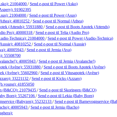
Asko):
21004000
/
Send e-post
til Power (Asko)
(Aspery):
91902395
sus):
21004000
/
Send e-post
til Power (Asus)
Athea):
40810252
/
Send e-post
til Normal (Athea)
otek (Attends):
55931880
/
Send e-post
til Boots Apotek (Attends)
dio Pro):
40000318
/
Send e-post
til Telia (Audio Pro)
udio-Technica):
21004000
/
Send e-post
til Power (Audio-Technica)
Aussie):
40810252
/
Send e-post
til Normal (Aussie)
va):
40005943
/
Send e-post
til Jernia (Ava)
a):
55508700
valanche!):
40005943
/
Send e-post
til Jernia (Avalanche!)
otek (Avène):
55931880
/
Send e-post
til Boots Apotek (Avène)
tek (Avène):
55602960
/
Send e-post
til Vitusapotek (Avène)
zzaro):
33221132
/
Send e-post
til Kicks (Azzaro)
(b.young):
41855050
en (B&CO):
21079435
/
Send e-post
til Skoringen (B&CO)
aby Born):
55267106
/
Send e-post
til Lekia (Baby Born)
nservice (Babyzen):
55232133
/
Send e-post
til Barnevognservice (Ba
Bacho):
40005943
/
Send e-post
til Jernia (Bacho)
aghera):