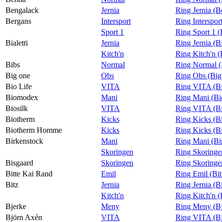
Bengalack
Jernia
Ring Jernia (B
Bergans
Intersport
Ring Interspor
Sport 1
Ring Sport 1 
Bialetti
Jernia
Ring Jernia (Bi
Kitch'n
Ring Kitch'n (B
Bibs
Normal
Ring Normal (
Big one
Obs
Ring Obs (Big
Bio Life
VITA
Ring VITA (Bi
Biomodex
Mani
Ring Mani (B
Biosilk
VITA
Ring VITA (Bi
Biotherm
Kicks
Ring Kicks (B
Biotherm Homme
Kicks
Ring Kicks (
Birkenstock
Mani
Ring Mani (Bi
Skoringen
Ring Skoringe
Bisgaard
Skoringen
Ring Skoringe
Bitte Kai Rand
Emil
Ring Emil (Bi
Bitz
Jernia
Ring Jernia (B
Kitch'n
Ring Kitch'n (
Bjerke
Meny
Ring Meny (Bj
Björn Axén
VITA
Ring VITA (B