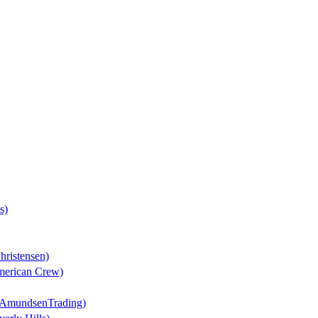
s)
hristensen)
American Crew)
 (AmundsenTrading)