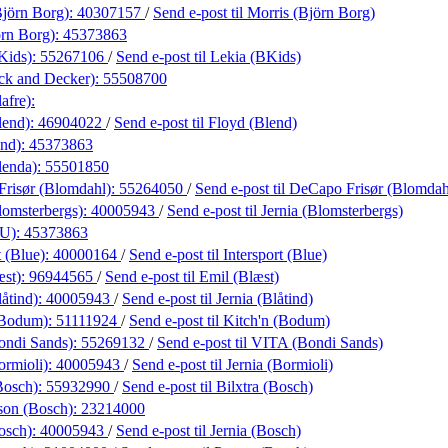
Björn Borg):
40307157
/
Send e-post
til Morris (Björn Borg)
rn Borg):
45373863
Kids):
55267106
/
Send e-post
til Lekia (BKids)
ck and Decker):
55508700
afre):
lend):
46904022
/
Send e-post
til Floyd (Blend)
end):
45373863
lenda):
55501850
risør (Blomdahl):
55264050
/
Send e-post
til DeCapo Frisør (Blomdah
lomsterbergs):
40005943
/
Send e-post
til Jernia (Blomsterbergs)
LU):
45373863
t (Blue):
40000164
/
Send e-post
til Intersport (Blue)
æst):
96944565
/
Send e-post
til Emil (Blæst)
låtind):
40005943
/
Send e-post
til Jernia (Blåtind)
(Bodum):
51111924
/
Send e-post
til Kitch'n (Bodum)
ondi Sands):
55269132
/
Send e-post
til VITA (Bondi Sands)
ormioli):
40005943
/
Send e-post
til Jernia (Bormioli)
Bosch):
55932990
/
Send e-post
til Bilxtra (Bosch)
son (Bosch):
23214000
osch):
40005943
/
Send e-post
til Jernia (Bosch)