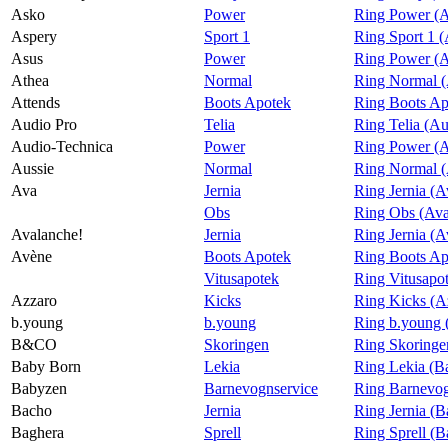
Asko
Power
Ring Power (
Aspery
Sport 1
Ring Sport 1 
Asus
Power
Ring Power (A
Athea
Normal
Ring Normal (
Attends
Boots Apotek
Ring Boots Ap
Audio Pro
Telia
Ring Telia (Au
Audio-Technica
Power
Ring Power (A
Aussie
Normal
Ring Normal (
Ava
Jernia
Ring Jernia (A
Obs
Ring Obs (Av
Avalanche!
Jernia
Ring Jernia (A
Avène
Boots Apotek
Ring Boots Ap
Vitusapotek
Ring Vitusapo
Azzaro
Kicks
Ring Kicks (A
b.young
b.young
Ring b.young 
B&CO
Skoringen
Ring Skoring
Baby Born
Lekia
Ring Lekia (B
Babyzen
Barnevognservice
Ring Barnevog
Bacho
Jernia
Ring Jernia (
Baghera
Sprell
Ring Sprell (B