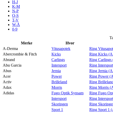
H-J
Aktiviteter
K-M
N-P
Q-S
T-V
Tilbud
W-Å
0-9
Inspirasjon
Ta
Merke
Hvor
A-Derma
Vitusapotek
Ring Vitusapo
Abercrombie & Fitch
Kicks
Ring Kicks (A
Abrand
Carlings
Ring Carlings
Søk
Abu Garcia
Intersport
Ring Interspor
Abus
Jernia
Ring Jernia (
Acer
Power
Ring Power (A
Activ
Brilleland
Ring Brillelan
Adax
Morris
Ring Morris (
Åpningstider
Adidas
Fugo Optik Synsam
Ring Fugo Opt
Intersport
Ring Interspor
Praktisk informasjon
Skoringen
Ring Skoringe
Ledige stillinger
Sport 1
Ring Sport 1 