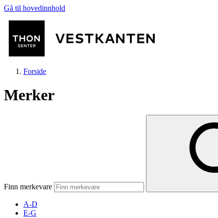
Gå til hovedinnhold
Forside
Merker
Butikker
Mat og drikke
Finn merkevare
Helse
A-D
E-G