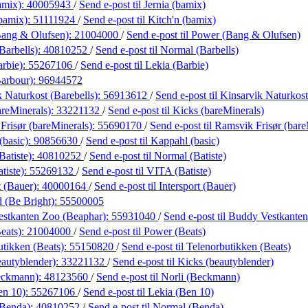
amix):
40005943
/
Send e-post
til Jernia (bamix)
(bamix):
51111924
/
Send e-post
til Kitch'n (bamix)
ang & Olufsen):
21004000
/
Send e-post
til Power (Bang & Olufsen)
Barbells):
40810252
/
Send e-post
til Normal (Barbells)
arbie):
55267106
/
Send e-post
til Lekia (Barbie)
Barbour):
96944572
 Naturkost (Barebells):
56913612
/
Send e-post
til Kinsarvik Naturkost
areMinerals):
33221132
/
Send e-post
til Kicks (bareMinerals)
Frisør (bareMinerals):
55690170
/
Send e-post
til Ramsvik Frisør (bare
(basic):
90856630
/
Send e-post
til Kappahl (basic)
Batiste):
40810252
/
Send e-post
til Normal (Batiste)
tiste):
55269132
/
Send e-post
til VITA (Batiste)
t (Bauer):
40000164
/
Send e-post
til Intersport (Bauer)
d (Be Bright):
55500005
stkanten Zoo (Beaphar):
55931040
/
Send e-post
til Buddy Vestkante
eats):
21004000
/
Send e-post
til Power (Beats)
utikken (Beats):
55150820
/
Send e-post
til Telenorbutikken (Beats)
eautyblender):
33221132
/
Send e-post
til Kicks (beautyblender)
eckmann):
48123560
/
Send e-post
til Norli (Beckmann)
en 10):
55267106
/
Send e-post
til Lekia (Ben 10)
(Benda):
40810252
/
Send e-post
til Normal (Benda)