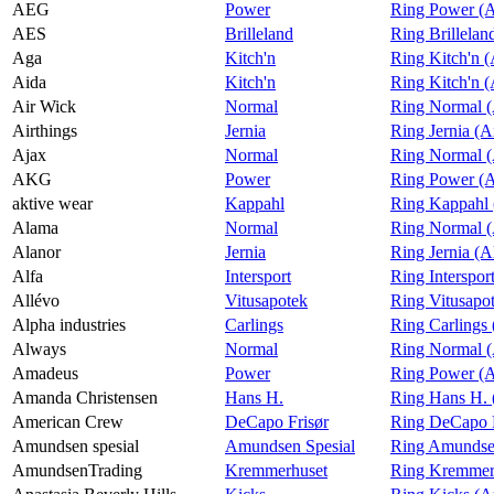
AEG
Power
Ring Power (
Magasin
AES
Brilleland
Ring Brillela
Aga
Kitch'n
Ring Kitch'n 
Gavekort
Aida
Kitch'n
Ring Kitch'n (
Finn frem
Air Wick
Normal
Ring Normal (
Airthings
Jernia
Ring Jernia (A
Ajax
Normal
Ring Normal (
AKG
Power
Ring Power 
aktive wear
Kappahl
Ring Kappahl 
Alama
Normal
Ring Normal 
Alanor
Jernia
Ring Jernia (A
Alfa
Intersport
Ring Interspor
Allévo
Vitusapotek
Ring Vitusapo
Alpha industries
Carlings
Ring Carlings 
Always
Normal
Ring Normal 
Amadeus
Power
Ring Power (
Amanda Christensen
Hans H.
Ring Hans H. 
American Crew
DeCapo Frisør
Ring DeCapo F
Amundsen spesial
Amundsen Spesial
Ring Amundsen
AmundsenTrading
Kremmerhuset
Ring Kremmer