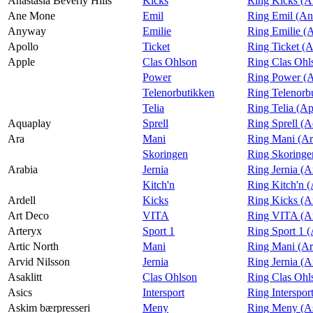
Anastasia Beverly Hills
Kicks
Ring Kicks (An
Ane Mone
Emil
Ring Emil (A
Anyway
Emilie
Ring Emilie 
Apollo
Ticket
Ring Ticket (A
Apple
Clas Ohlson
Ring Clas Ohl
Power
Ring Power (A
Telenorbutikken
Ring Telenorb
Telia
Ring Telia (Ap
Aquaplay
Sprell
Ring Sprell (A
Ara
Mani
Ring Mani (Ar
Skoringen
Ring Skoringe
Arabia
Jernia
Ring Jernia (A
Kitch'n
Ring Kitch'n (
Ardell
Kicks
Ring Kicks (Ar
Art Deco
VITA
Ring VITA (A
Arteryx
Sport 1
Ring Sport 1 (
Artic North
Mani
Ring Mani (Ar
Arvid Nilsson
Jernia
Ring Jernia (A
Asaklitt
Clas Ohlson
Ring Clas Ohls
Asics
Intersport
Ring Interspor
Askim bærpresseri
Meny
Ring Meny (As