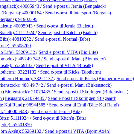
engalack):
40005943
/
Send e-post
til Jernia (Bengalack)
t (Bergans):
40000164
/
Send e-post
til Intersport (Bergans)
(Bergans):
91902395
aletti):
40005943
/
Send e-post
til Jernia (Bialetti)
ialetti):
51111924
/
Send e-post
til Kitch'n (Bialetti)
Bibs):
40810252
/
Send e-post
til Normal (Bibs)
 one):
55508700
o Life):
55269132
/
Send e-post
til VITA (Bio Life)
iomodex):
488 49 742
/
Send e-post
til Mani (Biomodex)
osilk):
55269132
/
Send e-post
til VITA (Biosilk)
iotherm):
33221132
/
Send e-post
til Kicks (Biotherm)
Biotherm Homme):
33221132
/
Send e-post
til Kicks (Biotherm Homme)
rkenstock):
488 49 742
/
Send e-post
til Mani (Birkenstock)
n (Birkenstock):
21079435
/
Send e-post
til Skoringen (Birkenstock)
n (Bisgaard):
21079435
/
Send e-post
til Skoringen (Bisgaard)
tte Kai Rand):
96944565
/
Send e-post
til Emil (Bitte Kai Rand)
itz):
40005943
/
Send e-post
til Jernia (Bitz)
Bitz):
51111924
/
Send e-post
til Kitch'n (Bitz)
erke):
55501850
jörn Axén):
55269132
/
Send e-post
til VITA (Björn Axén)