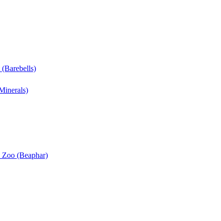
 (Barebells)
Minerals)
n Zoo (Beaphar)