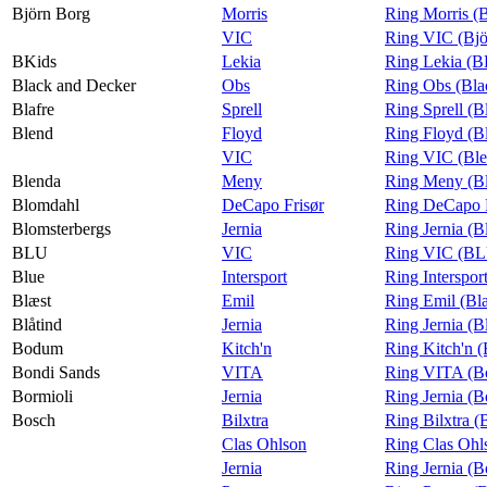
Björn Borg
Morris
Ring Morris (
VIC
Ring VIC (Bjö
BKids
Lekia
Ring Lekia (B
Black and Decker
Obs
Ring Obs (Bla
Blafre
Sprell
Ring Sprell (Bl
Blend
Floyd
Ring Floyd (B
VIC
Ring VIC (Bl
Blenda
Meny
Ring Meny (B
Blomdahl
DeCapo Frisør
Ring DeCapo F
Blomsterbergs
Jernia
Ring Jernia (B
BLU
VIC
Ring VIC (B
Blue
Intersport
Ring Interspor
Blæst
Emil
Ring Emil (Bl
Blåtind
Jernia
Ring Jernia (B
Bodum
Kitch'n
Ring Kitch'n 
Bondi Sands
VITA
Ring VITA (B
Bormioli
Jernia
Ring Jernia (B
Bosch
Bilxtra
Ring Bilxtra (
Clas Ohlson
Ring Clas Ohl
Jernia
Ring Jernia (B