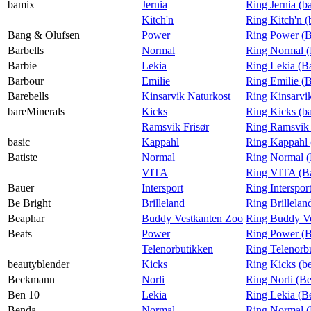
bamix
Jernia
Ring Jernia (b
Kitch'n
Ring Kitch'n 
Bang & Olufsen
Power
Ring Power (B
Barbells
Normal
Ring Normal (
Barbie
Lekia
Ring Lekia (B
Barbour
Emilie
Ring Emilie (
Barebells
Kinsarvik Naturkost
Ring Kinsarvik
bareMinerals
Kicks
Ring Kicks (b
Ramsvik Frisør
Ring Ramsvik 
basic
Kappahl
Ring Kappahl 
Batiste
Normal
Ring Normal (
VITA
Ring VITA (Ba
Bauer
Intersport
Ring Interspor
Be Bright
Brilleland
Ring Brillelan
Beaphar
Buddy Vestkanten Zoo
Ring Buddy Ve
Beats
Power
Ring Power (B
Telenorbutikken
Ring Telenorb
beautyblender
Kicks
Ring Kicks (b
Beckmann
Norli
Ring Norli (B
Ben 10
Lekia
Ring Lekia (B
Benda
Normal
Ring Normal 