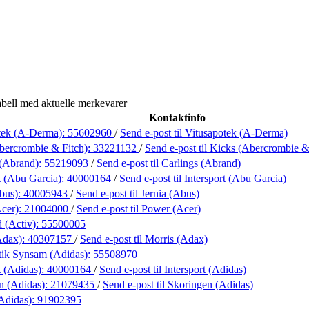
bell med aktuelle merkevarer
Kontaktinfo
tek (A-Derma):
55602960
/
Send e-post
til Vitusapotek (A-Derma)
bercrombie & Fitch):
33221132
/
Send e-post
til Kicks (Abercrombie &
 (Abrand):
55219093
/
Send e-post
til Carlings (Abrand)
t (Abu Garcia):
40000164
/
Send e-post
til Intersport (Abu Garcia)
Abus):
40005943
/
Send e-post
til Jernia (Abus)
cer):
21004000
/
Send e-post
til Power (Acer)
d (Activ):
55500005
Adax):
40307157
/
Send e-post
til Morris (Adax)
ik Synsam (Adidas):
55508970
t (Adidas):
40000164
/
Send e-post
til Intersport (Adidas)
n (Adidas):
21079435
/
Send e-post
til Skoringen (Adidas)
(Adidas):
91902395