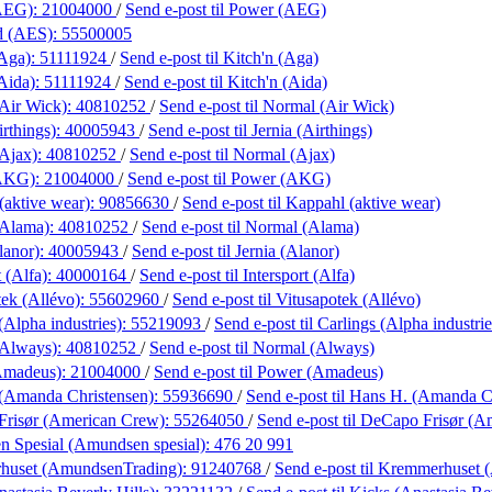
AEG):
21004000
/
Send e-post
til Power (AEG)
nd (AES):
55500005
(Aga):
51111924
/
Send e-post
til Kitch'n (Aga)
Aida):
51111924
/
Send e-post
til Kitch'n (Aida)
Air Wick):
40810252
/
Send e-post
til Normal (Air Wick)
irthings):
40005943
/
Send e-post
til Jernia (Airthings)
Ajax):
40810252
/
Send e-post
til Normal (Ajax)
(AKG):
21004000
/
Send e-post
til Power (AKG)
(aktive wear):
90856630
/
Send e-post
til Kappahl (aktive wear)
(Alama):
40810252
/
Send e-post
til Normal (Alama)
lanor):
40005943
/
Send e-post
til Jernia (Alanor)
t (Alfa):
40000164
/
Send e-post
til Intersport (Alfa)
tek (Allévo):
55602960
/
Send e-post
til Vitusapotek (Allévo)
(Alpha industries):
55219093
/
Send e-post
til Carlings (Alpha industrie
(Always):
40810252
/
Send e-post
til Normal (Always)
Amadeus):
21004000
/
Send e-post
til Power (Amadeus)
(Amanda Christensen):
55936690
/
Send e-post
til Hans H. (Amanda C
risør (American Crew):
55264050
/
Send e-post
til DeCapo Frisør (
 Spesial (Amundsen spesial):
476 20 991
huset (AmundsenTrading):
91240768
/
Send e-post
til Kremmerhuset