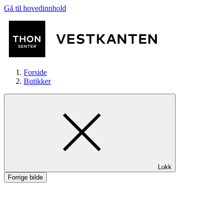
Gå til hovedinnhold
Forside
Butikker
Butikker
Lukk
Mat og drikke
Forrige bilde
Helse