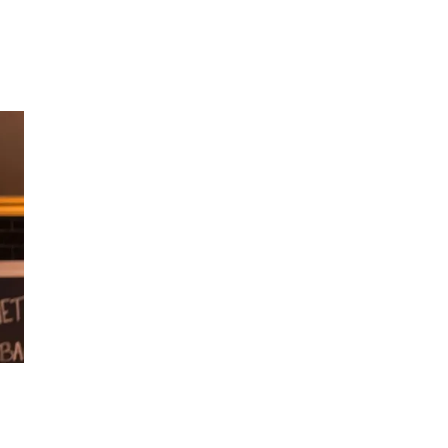
Inspirasjon
Søk
Åpningstider
Praktisk informasjon
Ledige stillinger
Magasin
Gavekort
Finn frem