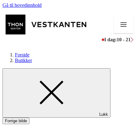
Gå til hovedinnhold
I dag:
10 - 21
Forside
Butikker
Butikker
Mat og drikke
Helse
Lukk
Aktiviteter
Forrige bilde
Tilbud