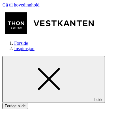
Gå til hovedinnhold
Forside
Inspirasjon
Butikker
Lukk
Mat og drikke
Forrige bilde
Helse