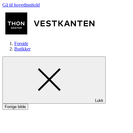
Gå til hovedinnhold
Forside
Butikker
Butikker
Lukk
Mat og drikke
Forrige bilde
Helse